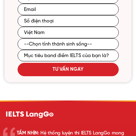
TƯ VẤN NGAY
TẦM NHÌN:
Hệ thống luyện thi IELTS LangGo mong