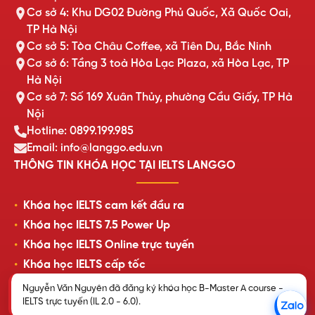
Cơ sở 4: Khu DG02 Đường Phủ Quốc, Xã Quốc Oai,
TP Hà Nội
Cơ sở 5: Tòa Châu Coffee, xã Tiên Du, Bắc Ninh
Cơ sở 6: Tầng 3 toà Hòa Lạc Plaza, xã Hòa Lạc, TP
Hà Nội
Cơ sở 7: Số 169 Xuân Thủy, phường Cầu Giấy, TP Hà
Nội
Hotline: 0899.199.985
Email: info@langgo.edu.vn
THÔNG TIN KHÓA HỌC TẠI IELTS LANGGO
Khóa học IELTS cam kết đầu ra
Khóa học IELTS 7.5 Power Up
Khóa học IELTS Online trực tuyến
Khóa học IELTS cấp tốc
Lịch khai giảng lớp học mới nhất
Nguyễn Văn Nguyên đã đăng ký khóa học B-Master A course -
IELTS trực tuyến (IL 2.0 - 6.0).
Review của học viên LangGo