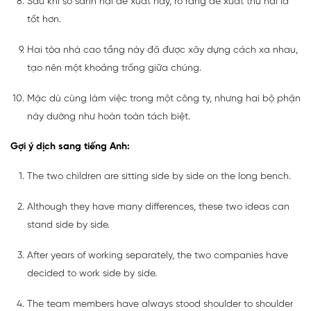
Sau khi so sánh hai đề xuất này, rõ ràng đề xuất thứ hai là
tốt hơn.
Hai tòa nhà cao tầng này đã được xây dựng cách xa nhau,
tạo nên một khoảng trống giữa chúng.
Mặc dù cùng làm việc trong một công ty, nhưng hai bộ phận
này dường như hoàn toàn tách biệt.
Gợi ý dịch sang tiếng Anh:
The two children are sitting side by side on the long bench.
Although they have many differences, these two ideas can
stand side by side.
After years of working separately, the two companies have
decided to work side by side.
The team members have always stood shoulder to shoulder