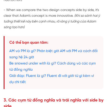
nào tốt hơn)
- When we compare the two design concepts side by side, it's
clear that Adam’s concept is more innovative.
(Khi so sánh hai ý
tưởng thiết kế này bên cạnh nhau, rõ ràng ý tưởng của Adam
sáng tạo hơn)
Có thể bạn quan tâm:
AM và PM là gì? Phân biệt giờ AM với PM và cách đổi
sang hệ 24 giờ
Be snowed under with là gì? Cách dùng và các cụm
từ đồng nghĩa
Giải đáp: Fluent là gì? Fluent đi với giới từ gì kèm ví
dụ chi tiết
3. Các cụm từ đồng nghĩa và trái nghĩa với side by
side