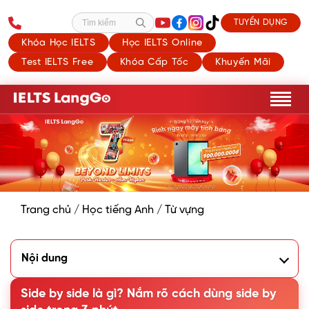
TUYỂN DỤNG
Tìm kiếm
Khóa Học IELTS
Học IELTS Online
Test IELTS Free
Khóa Cấp Tốc
Khuyến Mãi
Trang chủ
/
Học tiếng Anh
/
Từ vựng
Nội dung
1. Side by side là gì?
2. Cách dùng cấu trúc side by side trong tiếng Anh
Side by side là gì? Nắm rõ cách dùng side by
3. Các cụm từ đồng nghĩa và trái nghĩa với side by side