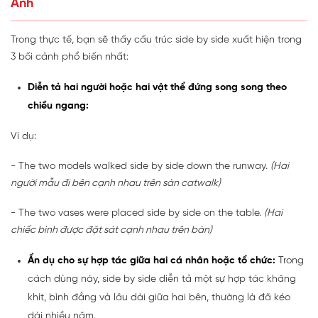
Anh
Trong thực tế, bạn sẽ thấy cấu trúc side by side xuất hiện trong
3 bối cảnh phổ biến nhất:
Diễn tả hai người hoặc hai vật thể đứng song song theo
chiều ngang:
Ví dụ:
- The two models walked side by side down the runway.
(Hai
người mẫu đi bên cạnh nhau trên sàn catwalk)
- The two vases were placed side by side on the table.
(Hai
chiếc bình được đặt sát cạnh nhau trên bàn)
Ẩn dụ cho sự hợp tác giữa hai cá nhân hoặc tổ chức:
Trong
cách dùng này, side by side diễn tả một sự hợp tác khăng
khít, bình đẳng và lâu dài giữa hai bên, thường là đã kéo
dài nhiều năm.