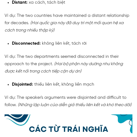
Distant:
xa cách, tách biệt
Ví dụ: The two countries have maintained a distant relationship
for decades.
(Hai quốc gia này đã duy trì một mối quan hệ xa
cách trong nhiều thập kỷ)
Disconnected:
không liên kết, tách rời
Ví dụ: The two departments seemed disconnected in their
approach to the project.
(Hai bộ phận này dường như không
được kết nối trong cách tiếp cận dự án)
Disjointed:
thiếu liên kết, không liền mạch
Ví dụ: The speaker's arguments were disjointed and difficult to
follow.
(Những lập luận của diễn giả thiếu liên kết và khó theo dõi)