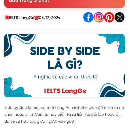
side trong 3 phút
4. Bài tập vận dụng cấu trúc side by side có đáp án
IELTS LangGo
05/12/2024
Side by side là một cụm từ tiếng Anh rất phổ biến để miêu tả nơi
chốn hoặc vị trí. Cụm từ này diễn tả sự liền kề, đối lập hoặc ẩn
dụ về sự hợp tác giữa người với người.