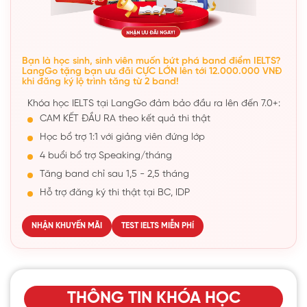
Bạn là học sinh, sinh viên muốn bứt phá band điểm IELTS?
LangGo tặng bạn ưu đãi CỰC LỚN lên tới 12.000.000 VNĐ
khi đăng ký lộ trình tăng từ 2 band!
Khóa học IELTS tại LangGo đảm bảo đầu ra lên đến 7.0+:
CAM KẾT ĐẦU RA theo kết quả thi thật
Học bổ trợ 1:1 với giảng viên đứng lớp
4 buổi bổ trợ Speaking/tháng
Tăng band chỉ sau 1,5 - 2,5 tháng
Hỗ trợ đăng ký thi thật tại BC, IDP
NHẬN KHUYẾN MÃI
TEST IELTS MIỄN PHÍ
THÔNG TIN KHÓA HỌC