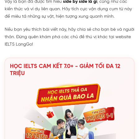
Vậy là bạn đã được tìm hiểu
side by side là gì
, cũng như các
kiến thức và ví dụ liên quan. Hãy tích cực vận dụng cụm từ này
để miêu tả những sự vật, hiện tượng xung quanh mình.
Nếu bạn yêu thích bài viết này, hãy chia sẻ cho bạn bè và người
thân. Đừng quên khám phá các chủ đề thú vị khác tại website
IELTS LangGo!
HỌC IELTS CAM KẾT 7.0+ - GIẢM TỐI ĐA 12
TRIỆU