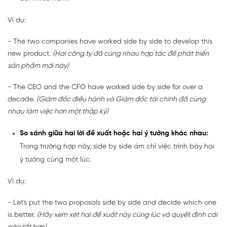
Ví dụ:
- The two companies have worked side by side to develop this
new product.
(Hai công ty đã cùng nhau hợp tác để phát triển
sản phẩm mới này)
- The CEO and the CFO have worked side by side for over a
decade.
(Giám đốc điều hành và Giám đốc tài chính đã cùng
nhau làm việc hơn một thập kỷ)
So sánh giữa hai lời đề xuất hoặc hai ý tưởng khác nhau:
Trong trường hợp này, side by side ám chỉ việc trình bày hai
ý tưởng cùng một lúc.
Ví dụ:
- Let's put the two proposals side by side and decide which one
is better.
(Hãy xem xét hai đề xuất này cùng lúc và quyết định cái