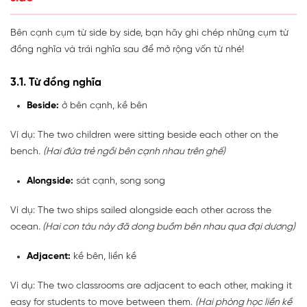
Bên cạnh cụm từ side by side, bạn hãy ghi chép những cụm từ
đồng nghĩa và trái nghĩa sau để mở rộng vốn từ nhé!
3.1. Từ đồng nghĩa
Beside:
ở bên cạnh, kề bên
Ví dụ: The two children were sitting beside each other on the
bench.
(Hai đứa trẻ ngồi bên cạnh nhau trên ghế)
Alongside:
sát cạnh, song song
Ví dụ: The two ships sailed alongside each other across the
ocean.
(Hai con tàu này đã dong buồm bên nhau qua đại dương)
Adjacent:
kề bên, liền kề
Ví dụ: The two classrooms are adjacent to each other, making it
easy for students to move between them.
(Hai phòng học liền kề