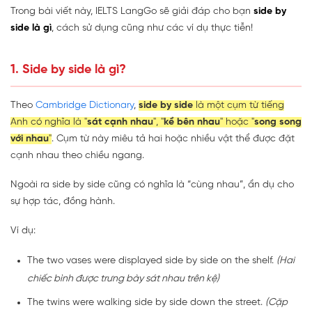
Trong bài viết này, IELTS LangGo sẽ giải đáp cho bạn
side by
side là gì
, cách sử dụng cũng như các ví dụ thực tiễn!
1. Side by side là gì?
Theo
Cambridge Dictionary
,
side by side
là một cụm từ tiếng
Anh có nghĩa là "
sát cạnh nhau
", "
kề bên nhau
" hoặc "
song song
với nhau
"
. Cụm từ này miêu tả hai hoặc nhiều vật thể được đặt
cạnh nhau theo chiều ngang.
Ngoài ra side by side cũng có nghĩa là “cùng nhau”, ẩn dụ cho
sự hợp tác, đồng hành.
Ví dụ:
The two vases were displayed side by side on the shelf.
(Hai
chiếc bình được trưng bày sát nhau trên kệ)
The twins were walking side by side down the street.
(Cặp