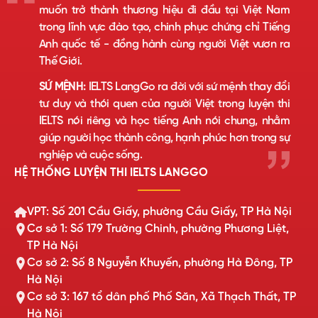
muốn trở thành thương hiệu đi đầu tại Việt Nam
trong lĩnh vực đào tạo, chinh phục chứng chỉ Tiếng
Anh quốc tế - đồng hành cùng người Việt vươn ra
Thế Giới.
SỨ MỆNH:
IELTS LangGo ra đời với sứ mệnh thay đổi
tư duy và thói quen của người Việt trong luyện thi
IELTS nói riêng và học tiếng Anh nói chung, nhằm
giúp người học thành công, hạnh phúc hơn trong sự
nghiệp và cuộc sống.
HỆ THỐNG LUYỆN THI IELTS LANGGO
VPT: Số 201 Cầu Giấy, phường Cầu Giấy, TP Hà Nội
Cơ sở 1: Số 179 Trường Chinh, phường Phương Liệt,
TP Hà Nội
Cơ sở 2: Số 8 Nguyễn Khuyến, phường Hà Đông, TP
Hà Nội
Cơ sở 3: 167 tổ dân phố Phố Săn, Xã Thạch Thất, TP
Hà Nội