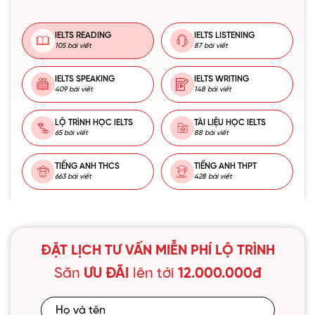
IELTS READING
IELTS LISTENING
105 bài viết
87 bài viết
IELTS SPEAKING
IELTS WRITING
409 bài viết
148 bài viết
LỘ TRÌNH HỌC IELTS
TÀI LIỆU HỌC IELTS
65 bài viết
88 bài viết
TIẾNG ANH THCS
TIẾNG ANH THPT
663 bài viết
428 bài viết
ĐẶT LỊCH TƯ VẤN MIỄN PHÍ LỘ TRÌNH
Săn
ƯU ĐÃI
lên tới
12.000.000đ