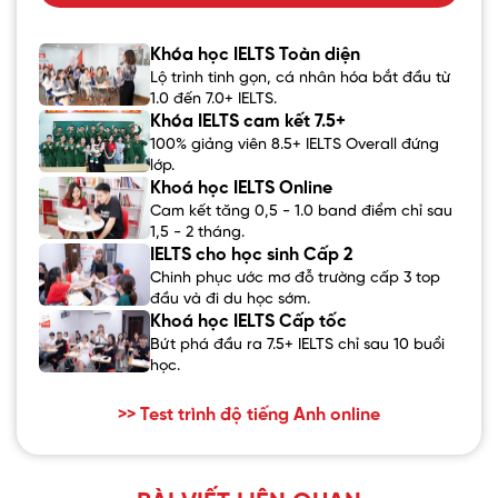
Khóa học IELTS Toàn diện
Lộ trình tinh gọn, cá nhân hóa bắt đầu từ
1.0 đến 7.0+ IELTS.
Khóa IELTS cam kết 7.5+
100% giảng viên 8.5+ IELTS Overall đứng
lớp.
Khoá học IELTS Online
Cam kết tăng 0,5 - 1.0 band điểm chỉ sau
1,5 - 2 tháng.
IELTS cho học sinh Cấp 2
Chinh phục ước mơ đỗ trường cấp 3 top
đầu và đi du học sớm.
Khoá học IELTS Cấp tốc
Bứt phá đầu ra 7.5+ IELTS chỉ sau 10 buổi
học.
>> Test trình độ tiếng Anh online