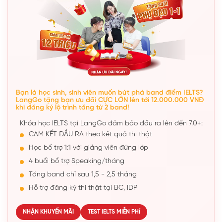
Bạn là học sinh, sinh viên muốn bứt phá band điểm IELTS?
LangGo tặng bạn ưu đãi CỰC LỚN lên tới 12.000.000 VNĐ
khi đăng ký lộ trình tăng từ 2 band!
Khóa học IELTS tại LangGo đảm bảo đầu ra lên đến 7.0+:
CAM KẾT ĐẦU RA theo kết quả thi thật
Học bổ trợ 1:1 với giảng viên đứng lớp
4 buổi bổ trợ Speaking/tháng
Tăng band chỉ sau 1,5 - 2,5 tháng
Hỗ trợ đăng ký thi thật tại BC, IDP
NHẬN KHUYẾN MÃI
TEST IELTS MIỄN PHÍ