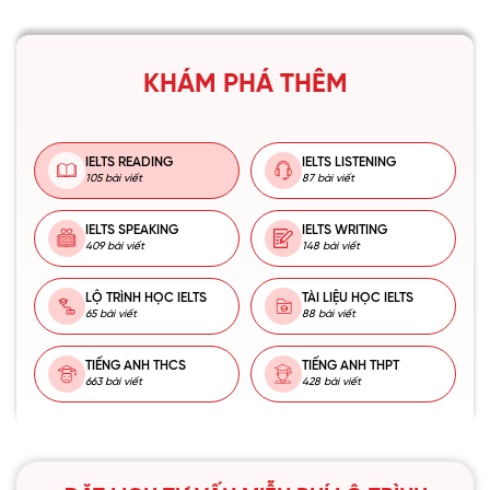
KHÁM PHÁ THÊM
IELTS READING
IELTS LISTENING
105 bài viết
87 bài viết
IELTS SPEAKING
IELTS WRITING
409 bài viết
148 bài viết
LỘ TRÌNH HỌC IELTS
TÀI LIỆU HỌC IELTS
65 bài viết
88 bài viết
TIẾNG ANH THCS
TIẾNG ANH THPT
663 bài viết
428 bài viết