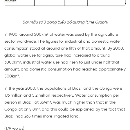
Bài mẫu số 3 dạng biểu đồ đường (Line Graph)
In 1900, around 500km³ of water was used by the agriculture
sector worldwide. The figures for industrial and domestic water
consumption stood at around one fifth of that amount. By 2000,
global water use for agriculture had increased to around
3000km³, industrial water use had risen to just under half that
amount, and domestic consumption had reached approximately
500km³.
In the year 2000, the populations of Brazil and the Congo were
176 million and 5.2 million respectively. Water consumption per
person in Brazil, at 359m³, was much higher than that in the
Congo, at only 8m³, and this could be explained by the fact that
Brazil had 265 times more irrigated land.
(179 words)