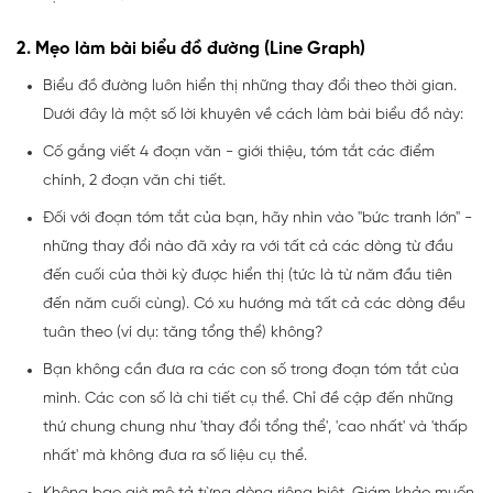
2. Mẹo làm bài biểu đồ đường (Line Graph)
Biểu đồ đường luôn hiển thị những thay đổi theo thời gian.
Dưới đây là một số lời khuyên về cách làm bài biểu đồ này:
Cố gắng viết 4 đoạn văn - giới thiệu, tóm tắt các điểm
chính, 2 đoạn văn chi tiết.
Đối với đoạn tóm tắt của bạn, hãy nhìn vào "bức tranh lớn" -
những thay đổi nào đã xảy ra với tất cả các dòng từ đầu
đến cuối của thời kỳ được hiển thị (tức là từ năm đầu tiên
đến năm cuối cùng). Có xu hướng mà tất cả các dòng đều
tuân theo (ví dụ: tăng tổng thể) không?
Bạn không cần đưa ra các con số trong đoạn tóm tắt của
mình. Các con số là chi tiết cụ thể. Chỉ đề cập đến những
thứ chung chung như 'thay đổi tổng thể', 'cao nhất' và 'thấp
nhất' mà không đưa ra số liệu cụ thể.