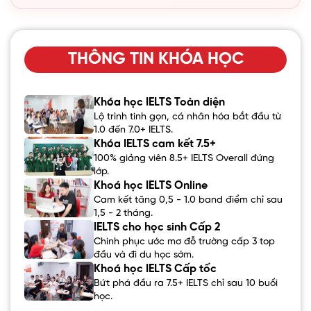
THÔNG TIN KHÓA HỌC
Khóa học IELTS Toàn diện
Lộ trình tinh gọn, cá nhân hóa bắt đầu từ
1.0 đến 7.0+ IELTS.
Khóa IELTS cam kết 7.5+
100% giảng viên 8.5+ IELTS Overall đứng
lớp.
Khoá học IELTS Online
Cam kết tăng 0,5 - 1.0 band điểm chỉ sau
1,5 - 2 tháng.
IELTS cho học sinh Cấp 2
Chinh phục ước mơ đỗ trường cấp 3 top
đầu và đi du học sớm.
Khoá học IELTS Cấp tốc
Bứt phá đầu ra 7.5+ IELTS chỉ sau 10 buổi
học.