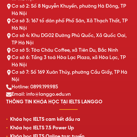
Cơ sở 2: Số 8 Nguyễn Khuyến, phường Hà Đông, TP
Hà Nội
Cơ sở 3: 167 tổ dân phố Phố Săn, Xã Thạch Thất, TP
Hà Nội
Cơ sở 4: Khu DG02 Đường Phủ Quốc, Xã Quốc Oai,
TP Hà Nội
Cơ sở 5: Tòa Châu Coffee, xã Tiên Du, Bắc Ninh
Cơ sở 6: Tầng 3 toà Hòa Lạc Plaza, xã Hòa Lạc, TP
Hà Nội
Cơ sở 7: Số 169 Xuân Thủy, phường Cầu Giấy, TP Hà
Nội
Hotline: 0899.199.985
Email: info@langgo.edu.vn
THÔNG TIN KHÓA HỌC TẠI IELTS LANGGO
Khóa học IELTS cam kết đầu ra
Khóa học IELTS 7.5 Power Up
Khóa học IELTS Online trực tuyến