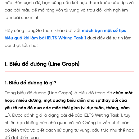
nữa. Bên cạnh đó, bạn cũng cần kết hợp tham khảo các tips và
các bài mẫu để mở rộng vốn từ vựng và trau dồi kinh nghiệm
làm bài cho mình.
Hãy cùng LangGo tham khảo bài viết
mách bạn một số tips
hiệu quả khi làm bài IELTS Writing Task 1
dưới đây để tự tin làm
bài thật tốt nha!
I. Biểu đồ đường (Line Graph)
1. Biểu đồ đường là gì?
Dạng biểu đồ đường (Line Graph) là biểu đồ trong đó
chứa một
hoặc nhiều đường, một đường biểu diễn cho sự thay đổi của
yếu tố nào đó qua
các
mốc thời gian (
ví dụ:
tuần, tháng, năm
...).
Được đánh giá là dạng bài dễ của IELTS Writing Task 1, tuy
nhiên bạn không nên chủ quan với nó. Chúng ta vẫn phải cần
có kiến thức và biết cách sử dụng từ vựng, cấu trúc như thế nào
để đạt điểm cao.