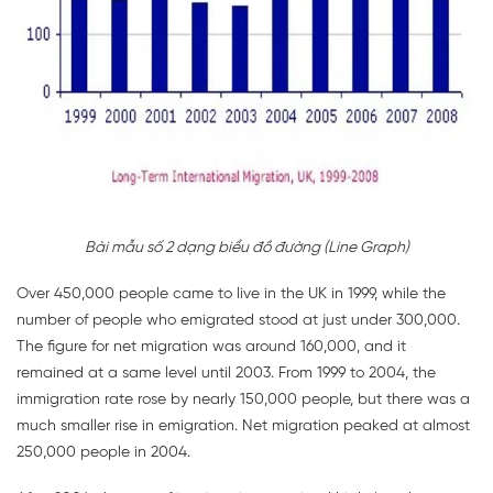
Bài mẫu số 2 dạng biểu đồ đường (Line Graph)
Over 450,000 people came to live in the UK in 1999, while the
number of people who emigrated stood at just under 300,000.
The figure for net migration was around 160,000, and it
remained at a same level until 2003. From 1999 to 2004, the
immigration rate rose by nearly 150,000 people, but there was a
much smaller rise in emigration. Net migration peaked at almost
250,000 people in 2004.