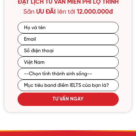
ĐẶT LỊCH TƯ VẤN MIỄN PHÍ LỘ TRÌNH
Săn
ƯU ĐÃI
lên tới
12.000.000đ
TƯ VẤN NGAY