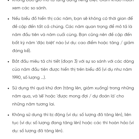
Không bao giờ mô tả từng dòng riêng biệt. Giám khảo muốn
xem các so sánh.
Nếu biểu đồ hiển thị các năm, bạn sẽ không có thời gian để
đề cập đến tất cả chúng. Các năm quan trọng để mô tả là
năm đầu tiên và năm cuối cùng. Bạn cũng nên đề cập đến
bất kỳ năm 'đặc biệt' nào (ví dụ: cao điểm hoặc tăng / giảm
đáng kể).
Bắt đầu miêu tả chi tiết (đoạn 3) với sự so sánh với các dòng
của năm đầu tiên được hiển thị trên biểu đồ (ví dụ như năm
1990, số lượng ...).
Sử dụng thì quá khứ đơn (tăng lên, giảm xuống) trong những
năm qua, và 'sẽ' hoặc 'được mong đợi / dự đoán là' cho
những năm tương lai.
Không sử dụng thì bị động (ví dụ: số lượng đã tăng lên), liên
tục (ví dụ: số lượng đang tăng lên) hoặc các thì hoàn hảo (ví
dụ: số lượng đã tăng lên).