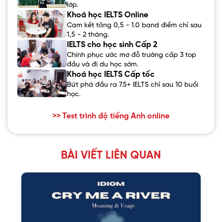
lớp.
Khoá học IELTS Online
Cam kết tăng 0,5 - 1.0 band điểm chỉ sau
1,5 - 2 tháng.
IELTS cho học sinh Cấp 2
Chinh phục ước mơ đỗ trường cấp 3 top
đầu và đi du học sớm.
Khoá học IELTS Cấp tốc
Bứt phá đầu ra 7.5+ IELTS chỉ sau 10 buổi
học.
>> Test trình độ tiếng Anh online
BÀI VIẾT LIÊN QUAN