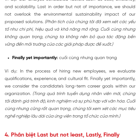
and scalability. Last in order but not of importance, we should
not overlook the environmental sustainability impact of our
proposed solutions.
(Phân tích của chúng tôi đã xem xét các yếu
tố như chi phí, hiệu quả và khả năng mở rộng. Cuối cùng nhưng
không quan trọng, chúng ta không nên bỏ qua tác động bền
vững đến môi trường của các giải pháp được đề xuất.)
Finally yet importantly:
cuối cùng nhưng quan trọng
Ví dụ: In the process of hiring new employees, we evaluate
qualifications, experience, and cultural fit. Finally yet importantly,
we consider the candidate's long-term career goals within our
organization.
(Trong quá trình tuyển dụng nhân viên mới, chúng
tôi đánh giá trình độ, kinh nghiệm và sự phù hợp với văn hóa. Cuối
cùng nhưng cũng rất quan trọng, chúng tôi xem xét các mục tiêu
nghề nghiệp lâu dài của ứng viên trong tổ chức của mình.)
4. Phân biệt Last but not least, Lastly, Finally