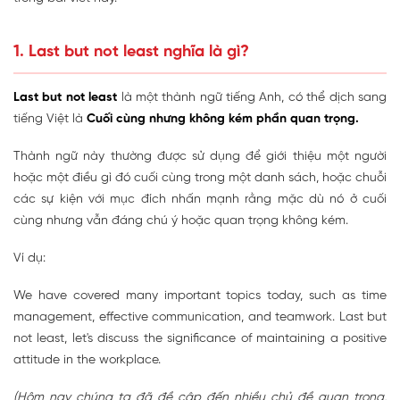
1. Last but not least nghĩa là gì?
Last but not least
là một thành ngữ tiếng Anh, có thể dịch sang
tiếng Việt là
Cuối cùng nhưng không kém phần quan trọng.
Thành ngữ này thường được sử dụng để giới thiệu một người
hoặc một điều gì đó cuối cùng trong một danh sách, hoặc chuỗi
các sự kiện với mục đích nhấn mạnh rằng mặc dù nó ở cuối
cùng nhưng vẫn đáng chú ý hoặc quan trọng không kém.
Ví dụ:
We have covered many important topics today, such as time
management, effective communication, and teamwork. Last but
not least, let's discuss the significance of maintaining a positive
attitude in the workplace.
(Hôm nay chúng ta đã đề cập đến nhiều chủ đề quan trọng,