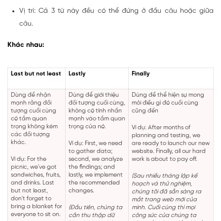
Vị trí: Cả 3 từ này đều có thể đứng ở đầu câu hoặc giữa
câu.
Khác nhau:
Last but not least
Lastly
Finally
Dùng để nhận
Dùng để giới thiệu
Dùng để thể hiện sự mong
mạnh rằng đối
đối tượng cuối cùng,
mỏi điều gì đó cuối cùng
tượng cuối cùng
không có tính nhấn
cũng đến
có tầm quan
mạnh vào tầm quan
trọng không kém
trọng của nó.
Ví dụ: After months of
các đối tượng
planning and testing, we
khác.
Ví dụ: First, we need
are ready to launch our new
to gather data;
website. Finally, all our hard
Ví dụ: For the
second, we analyze
work is about to pay off.
picnic, we've got
the findings; and
sandwiches, fruits,
lastly, we implement
(Sau nhiều tháng lập kế
and drinks. Last
the recommended
hoạch và thử nghiệm,
but not least,
changes.
chúng tôi đã sẵn sàng ra
don't forget to
mắt trang web mới của
bring a blanket for
(Đầu tiên, chúng ta
mình. Cuối cùng thì mọi
everyone to sit on.
cần thu thập dữ
công sức của chúng ta