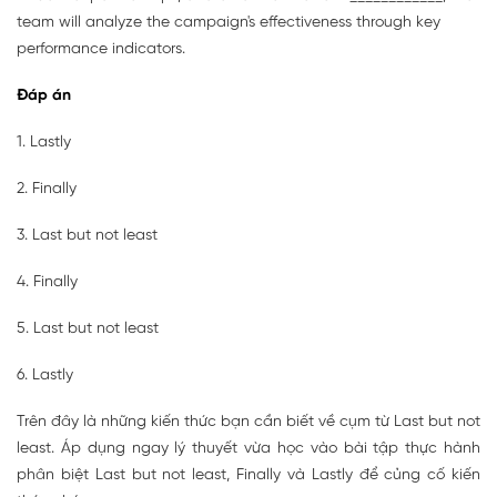
team will analyze the campaign's effectiveness through key
performance indicators.
Đáp án
1. Lastly
2. Finally
3. Last but not least
4. Finally
5. Last but not least
6. Lastly
Trên đây là những kiến thức bạn cần biết về cụm từ Last but not
least. Áp dụng ngay lý thuyết vừa học vào bài tập thực hành
phân biệt Last but not least, Finally và Lastly để củng cố kiến