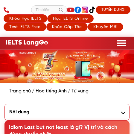
TUYỂN DỤNG
Tìm kiếm
Khóa Học IELTS
Học IELTS Online
Test IELTS Free
Khóa Cấp Tốc
Khuyến Mãi
Trang chủ
/
Học tiếng Anh
/
Từ vựng
Nội dung
1. Last but not least nghĩa là gì?
2. Vị trí và cách dùng Last but not least trong Tiếng Anh
Idiom Last but not least là gì? Vị trí và cách
3. Các cụm từ đồng nghĩa với Last but not least