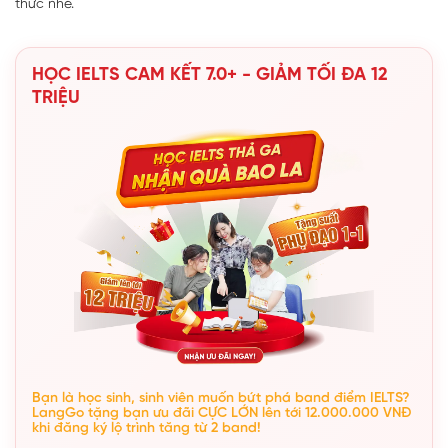
thức nhé.
HỌC IELTS CAM KẾT 7.0+ - GIẢM TỐI ĐA 12
TRIỆU
Bạn là học sinh, sinh viên muốn bứt phá band điểm IELTS?
LangGo tặng bạn ưu đãi CỰC LỚN lên tới 12.000.000 VNĐ
khi đăng ký lộ trình tăng từ 2 band!