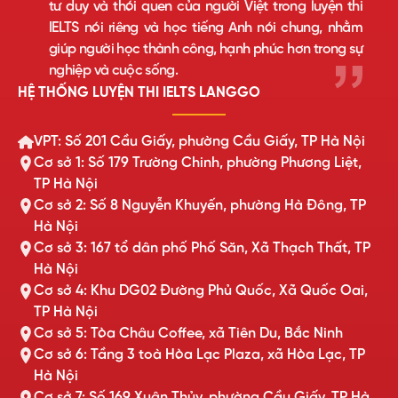
tư duy và thói quen của người Việt trong luyện thi
IELTS nói riêng và học tiếng Anh nói chung, nhằm
giúp người học thành công, hạnh phúc hơn trong sự
nghiệp và cuộc sống.
HỆ THỐNG LUYỆN THI IELTS LANGGO
VPT: Số 201 Cầu Giấy, phường Cầu Giấy, TP Hà Nội
Cơ sở 1: Số 179 Trường Chinh, phường Phương Liệt,
TP Hà Nội
Cơ sở 2: Số 8 Nguyễn Khuyến, phường Hà Đông, TP
Hà Nội
Cơ sở 3: 167 tổ dân phố Phố Săn, Xã Thạch Thất, TP
Hà Nội
Cơ sở 4: Khu DG02 Đường Phủ Quốc, Xã Quốc Oai,
TP Hà Nội
Cơ sở 5: Tòa Châu Coffee, xã Tiên Du, Bắc Ninh
Cơ sở 6: Tầng 3 toà Hòa Lạc Plaza, xã Hòa Lạc, TP
Hà Nội
Cơ sở 7: Số 169 Xuân Thủy, phường Cầu Giấy, TP Hà