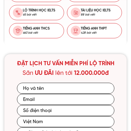
LỘ TRÌNH HỌC IELTS
TÀI LIỆU HỌC IELTS
65 bài viết
88 bài viết
TIẾNG ANH THCS
TIẾNG ANH THPT
663 bài viết
428 bài viết
ĐẶT LỊCH TƯ VẤN MIỄN PHÍ LỘ TRÌNH
Săn
ƯU ĐÃI
lên tới
12.000.000đ