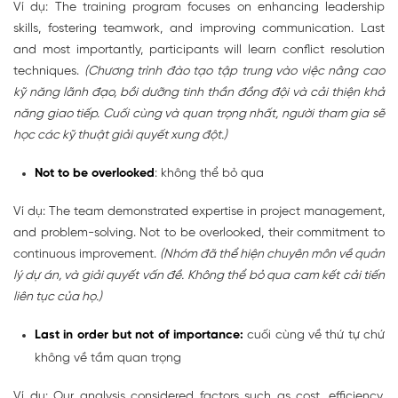
Ví dụ: The training program focuses on enhancing leadership
skills, fostering teamwork, and improving communication. Last
and most importantly, participants will learn conflict resolution
techniques.
(Chương trình đào tạo tập trung vào việc nâng cao
kỹ năng lãnh đạo, bồi dưỡng tinh thần đồng đội và cải thiện khả
năng giao tiếp. Cuối cùng và quan trọng nhất, người tham gia sẽ
học các kỹ thuật giải quyết xung đột.)
Not to be overlooked
: không thể bỏ qua
Ví dụ: The team demonstrated expertise in project management,
and problem-solving. Not to be overlooked, their commitment to
continuous improvement.
(Nhóm đã thể hiện chuyên môn về quản
lý dự án, và giải quyết vấn đề. Không thể bỏ qua cam kết cải tiến
liên tục của họ.)
Last in order but not of importance:
cuối cùng về thứ tự chứ
không về tầm quan trọng
Ví dụ: Our analysis considered factors such as cost, efficiency,