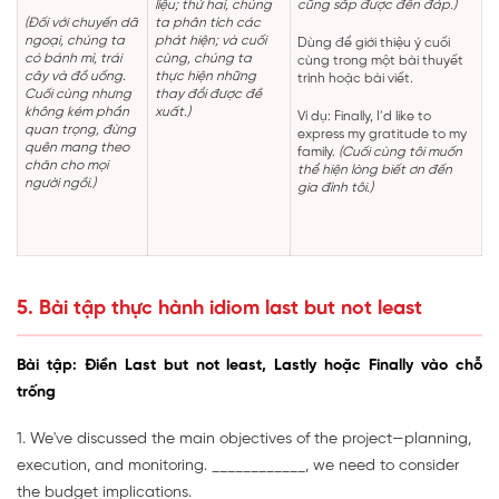
liệu; thứ hai, chúng
cũng sắp được đền đáp.)
(Đối với chuyến dã
ta phân tích các
ngoại, chúng ta
phát hiện; và cuối
Dùng để giới thiệu ý cuối
có bánh mì, trái
cùng, chúng ta
cùng trong một bài thuyết
cây và đồ uống.
thực hiện những
trình hoặc bài viết.
Cuối cùng nhưng
thay đổi được đề
không kém phần
xuất.)
Ví dụ: Finally, I’d like to
quan trọng, đừng
express my gratitude to my
quên mang theo
family.
(Cuối cùng tôi muốn
chăn cho mọi
thể hiện lòng biết ơn đến
người ngồi.)
gia đình tôi.)
5. Bài tập thực hành idiom last but not least
Bài tập: Điền Last but not least, Lastly hoặc Finally vào chỗ
trống
1. We've discussed the main objectives of the project—planning,
execution, and monitoring. ____________, we need to consider
the budget implications.