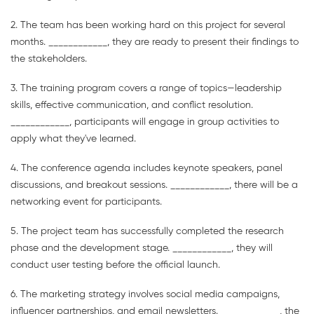
2. The team has been working hard on this project for several
months. ____________, they are ready to present their findings to
the stakeholders.
3. The training program covers a range of topics—leadership
skills, effective communication, and conflict resolution.
____________, participants will engage in group activities to
apply what they've learned.
4. The conference agenda includes keynote speakers, panel
discussions, and breakout sessions. ____________, there will be a
networking event for participants.
5. The project team has successfully completed the research
phase and the development stage. ____________, they will
conduct user testing before the official launch.
6. The marketing strategy involves social media campaigns,
influencer partnerships, and email newsletters. ____________, the