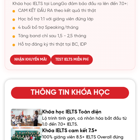
Khóa học IELTS tại LangGo đảm bảo đầu ra lên đến 7.0+:
CAM KẾT ĐẦU RA theo kết quả thi thật
Học bổ trợ 1:1 với giảng viên đứng lớp
4 buổi bổ trợ Speaking/tháng
Tăng band chỉ sau 1,5 - 2,5 tháng
Hỗ trợ đăng ký thi thật tại BC, IDP
NHẬN KHUYẾN MÃI
TEST IELTS MIỄN PHÍ
THÔNG TIN KHÓA HỌC
Khóa học IELTS Toàn diện
Lộ trình tinh gọn, cá nhân hóa bắt đầu từ
1.0 đến 7.0+ IELTS.
Khóa IELTS cam kết 7.5+
100% giảng viên 8.5+ IELTS Overall đứng