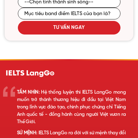
TƯ VẤN NGAY
TẦM NHÌN:
Hệ thống luyện thi IELTS LangGo mong
muốn trở thành thương hiệu đi đầu tại Việt Nam
trong lĩnh vực đào tạo, chinh phục chứng chỉ Tiếng
Anh quốc tế - đồng hành cùng người Việt vươn ra
Thế Giới.
SỨ MỆNH:
IELTS LangGo ra đời với sứ mệnh thay đổi