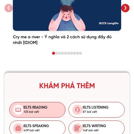
❮
❯
Cry me a river - Ý nghĩa và 2 cách sử dụng đầy đủ
nhất [IDIOM]
KHÁM PHÁ THÊM
IELTS READING
IELTS LISTENING
105 bài viết
87 bài viết
IELTS SPEAKING
IELTS WRITING
409 bài viết
148 bài viết