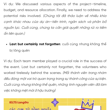
Ví dụ: We discussed various aspects of the project—timeline,
budget, and resource allocation. Finally, we need to address the
potential risks involved.
(Chúng tôi đã thảo luận về nhiều khía
cạnh khác nhau của dự án—tiến trình, ngân sách và phân bổ
nguồn lực. Cuối cùng, chúng ta cần giải quyết những rủi ro tiềm
ẩn liên quan.)
Last but certainly not forgotten
: cuối cùng nhưng không thể
bị lãng quên
Ví dụ: Each team member played a crucial role in the success of
the event. Last but certainly not forgotten, the volunteers who
worked tirelessly behind the scenes.
(Mỗi thành viên trong nhóm
đều đóng một vai trò quan trọng trong sự thành công của sự kiện.
Cuối cùng nhưng không thể quên, những tình nguyện viên đã làm
việc không mệt mỏi ở hậu trường)