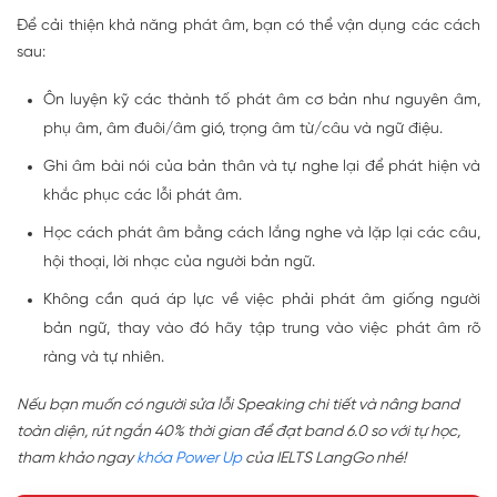
Để cải thiện khả năng phát âm, bạn có thể vận dụng các cách
sau:
Ôn luyện kỹ các thành tố phát âm cơ bản như nguyên âm,
phụ âm, âm đuôi/âm gió, trọng âm từ/câu và ngữ điệu.
Ghi âm bài nói của bản thân và tự nghe lại để phát hiện và
khắc phục các lỗi phát âm.
Học cách phát âm bằng cách lắng nghe và lặp lại các câu,
hội thoại, lời nhạc của người bản ngữ.
Không cần quá áp lực về việc phải phát âm giống người
bản ngữ, thay vào đó hãy tập trung vào việc phát âm rõ
ràng và tự nhiên.
Nếu bạn muốn có người sửa lỗi Speaking chi tiết và nâng band
toàn diện, rút ngắn 40% thời gian để đạt band 6.0 so với tự học,
tham khảo ngay
khóa Power Up
của IELTS LangGo nhé!