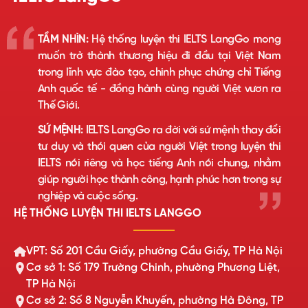
TẦM NHÌN:
Hệ thống luyện thi IELTS LangGo mong
muốn trở thành thương hiệu đi đầu tại Việt Nam
trong lĩnh vực đào tạo, chinh phục chứng chỉ Tiếng
Anh quốc tế - đồng hành cùng người Việt vươn ra
Thế Giới.
SỨ MỆNH:
IELTS LangGo ra đời với sứ mệnh thay đổi
tư duy và thói quen của người Việt trong luyện thi
IELTS nói riêng và học tiếng Anh nói chung, nhằm
giúp người học thành công, hạnh phúc hơn trong sự
nghiệp và cuộc sống.
HỆ THỐNG LUYỆN THI IELTS LANGGO
VPT: Số 201 Cầu Giấy, phường Cầu Giấy, TP Hà Nội
Cơ sở 1: Số 179 Trường Chinh, phường Phương Liệt,
TP Hà Nội
Cơ sở 2: Số 8 Nguyễn Khuyến, phường Hà Đông, TP