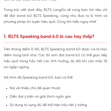
Trong bài viết dưới đây, IELTS LangGo sẽ cùng bạn tìm tiêu chí
để đạt band 6.0 IELTS Speaking, cũng như đưa ra lộ trình và
phương pháp ôn luyện hiệu quả. Cùng tìm hiểu ngay nhé!
1. IELTS Speaking band 6.0 là cao hay thấp?
Trên thang điểm 0-9.0, IELTS Speaking band 6.0 được coi là mức
điểm trung bình khá. Các thí sinh đạt band 6.0 có thể giao tiếp
hiệu quả trong hầu hết các tình huống, dù đôi khi còn mắc lỗi
và ngập ngừng
Với trình độ Speaking band 6.0, bạn có thể:
Nói về nhiều chủ đề quen thuộc
Diễn đạt ý kiến và giải thích ngắn gọn
Sử dụng từ vựng đủ để thể hiện hầu hết ý tưởng