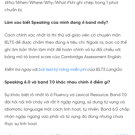
Who/When/Where/Why/What if
khi ghi chép trong 1 phút
chuẩn bị.
Làm sao biết Speaking của mình đang ở band mấy?
Cách chính xác nhất là thi thử với giáo viên có chuyên môn
IELTS để được chấm theo đúng 4 tiêu chí. Ngoài ra, bạn có thể
ghi âm bản thân làm một đề hoàn chỉnh và tự đối chiếu với
bảng mô tả band score của Cambridge Assessment English.
Kiểm tra ngay với
bài test kỹ năng miễn phí
của IELTS LangGo
Speaking 6.0 và band 7.0 khác nhau chính ở điểm gì?
Sự khác biệt rõ nhất là ở Fluency và Lexical Resource. Band 7.0
đòi hỏi nói trôi chảy với rất ít ngập ngừng, sử dụng từ vựng và
idiomatic language một cách linh hoạt, tự nhiên. Band 6.0 chấp
nhận ngập ngừng vừa phải và từ vựng đủ dùng nhưng chưa
thực sự linh hoạt.