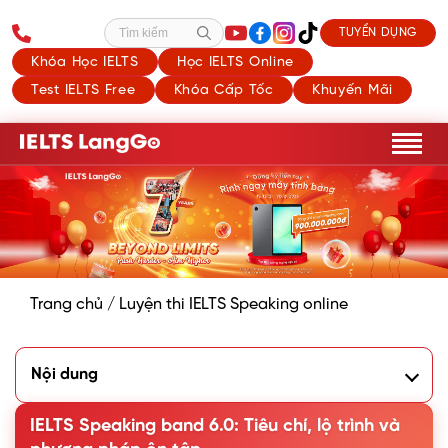
TUYỂN DỤNG
Tìm kiếm
Khóa Học IELTS
Học IELTS Online
Test IELTS Free
Khóa Cấp Tốc
Khuyến Mãi
Trang chủ
/
Luyện thi IELTS Speaking online
Nội dung
1. IELTS Speaking band 6.0 là cao hay thấp?
2. Tiêu chí chấm điểm IELTS Speaking band 6.0
IELTS Speaking band 6.0: Tiêu chí, lộ trình và
3. Lộ trình ôn tập IELTS Speaking band 6.0