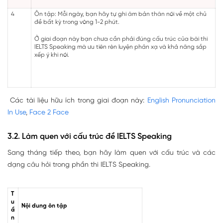
4
Ôn tập: Mỗi ngày, bạn hãy tự ghi âm bản thân nói về một chủ
đề bất kỳ trong vòng 1-2 phút.
Ở giai đoạn này bạn chưa cần phải đúng cấu trúc của bài thi
IELTS Speaking mà ưu tiên rèn luyện phản xạ và khả năng sắp
xếp ý khi nói.
Các tài liệu hữu ích trong giai đoạn này:
English Pronunciation
In Use
,
Face 2 Face
3.2. Làm quen với cấu trúc đề IELTS Speaking
Sang tháng tiếp theo, bạn hãy làm quen với cấu trúc và các
dạng câu hỏi trong phần thi IELTS Speaking.
T
u
Nội dung ôn tập
ầ
n