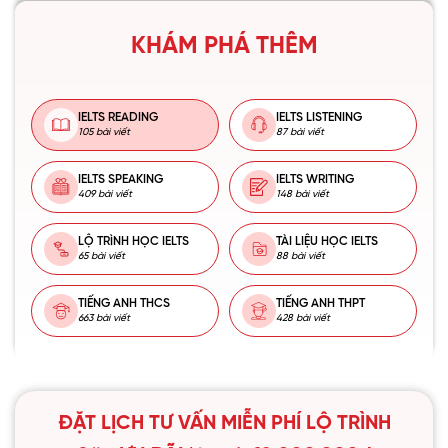
KHÁM PHÁ THÊM
IELTS READING
IELTS LISTENING
105 bài viết
87 bài viết
IELTS SPEAKING
IELTS WRITING
409 bài viết
148 bài viết
LỘ TRÌNH HỌC IELTS
TÀI LIỆU HỌC IELTS
65 bài viết
88 bài viết
TIẾNG ANH THCS
TIẾNG ANH THPT
663 bài viết
428 bài viết
ĐẶT LỊCH TƯ VẤN MIỄN PHÍ LỘ TRÌNH