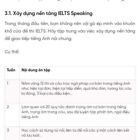
3.1. Xây dựng nền tảng IELTS Speaking
Trong tháng đầu tiên, bạn không nên vội gò ép mình vào khuôn
khổ của đề thi IELTS. Hãy tập trung vào việc xây dựng nền tảng
để giao tiếp tiếng Anh nói chung.
Cụ thể:
Tuần
Nội dung ôn tập
1
Nắm vững 12 thì và cấu trúc ngữ pháp cơ bản trong tiếng Anh
như: hiện tại đơn, hiện tại tiếp diễn, quá khứ đơn, tương lai, câu
bị động, 3 loại câu điều kiện...
2
Làm quen với 20 quy tắc đánh trọng âm cơ bản trong tiếng
Anh, trọng âm trong câu, sau đó luyện tập phát âm, ngữ điệu
tiếng Anh
3
Học cách sử dụng từ nối, liên từ để nối các ý một cách liên kết
và lưu loát.