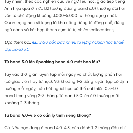
Tuy nhiên, theo các nghiên cứu về ngữ liệu học, giao tiếp tiếng
Anh hiệu quả ở mức B2 (tương đương band 6.0) thường đòi hỏi
vốn từ chủ động khoảng 3.000-5.000 từ thông dụng nhất.
Quan trọng hơn số lượng là khả năng dùng từ đúng chỗ, đúng
ngữ cảnh và kết hợp thành cụm từ tự nhiên (collocations).
Đọc thêm bài:
IELTS 6.0 cần bao nhiêu từ vựng? Cách học từ để
đạt band 6.0
Từ band 5.0 lên Speaking band 6.0 mất bao lâu?
Tuỳ vào thời gian luyện tập mỗi ngày và chất lượng phản hồi
(có giáo viên hay tự học). Với khoảng 1-2 tiếng luyện tập có định
hướng mỗi ngày, hầu hết người học có thể cải thiện 0.5-1.0
band trong vòng 2-3 tháng. Từ band 5.0 lên 6.0 thường mất
khoảng 2-3 tháng.
Từ band 4.0-4.5 có cần lộ trình riêng không?
Có. Nếu bạn đang ở band 4.0-4.5, nên dành 1-2 tháng đầu chỉ