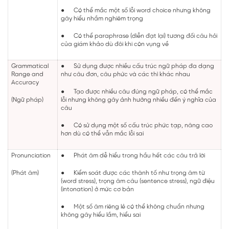
●
Có thể mắc một số lỗi word choice nhưng không
gây hiểu nhầm nghiêm trọng
●
Có thể paraphrase (diễn đạt lại) tương đối câu hỏi
của giám khảo dù đôi khi còn vụng về
Grammatical
●
Sử dụng được nhiều cấu trúc ngữ pháp đa dạng
Range and
như câu đơn, câu phức và các thì khác nhau
Accuracy
●
Tạo được nhiều câu đúng ngữ pháp, có thể mắc
(Ngữ pháp)
lỗi nhưng không gây ảnh hưởng nhiều đến ý nghĩa của
câu
●
Có sử dụng một số cấu trúc phức tạp, nâng cao
hơn dù có thể vẫn mắc lỗi sai
Pronunciation
●
Phát âm dễ hiểu trong hầu hết các câu trả lời
(Phát âm)
●
Kiểm soát được các thành tố như trọng âm từ
(word stress), trọng âm câu (sentence stress), ngữ điệu
(intonation) ở mức cơ bản
●
Một số âm riêng lẻ có thể không chuẩn nhưng
không gây hiểu lầm, hiểu sai