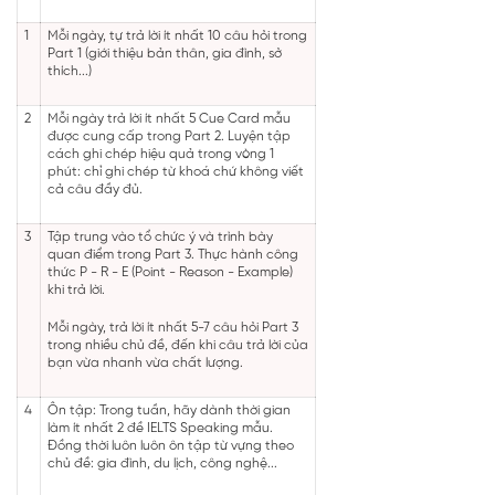
1
Mỗi ngày, tự trả lời ít nhất 10 câu hỏi trong
Part 1 (giới thiệu bản thân, gia đình, sở
thích...)
2
Mỗi ngày trả lời ít nhất 5 Cue Card mẫu
được cung cấp trong Part 2. Luyện tập
cách ghi chép hiệu quả trong vòng 1
phút: chỉ ghi chép từ khoá chứ không viết
cả câu đầy đủ.
3
Tập trung vào tổ chức ý và trình bày
quan điểm trong Part 3. Thực hành công
thức P - R - E (Point - Reason - Example)
khi trả lời.
Mỗi ngày, trả lời ít nhất 5-7 câu hỏi Part 3
trong nhiều chủ đề, đến khi câu trả lời của
bạn vừa nhanh vừa chất lượng.
4
Ôn tập: Trong tuần, hãy dành thời gian
làm ít nhất 2 đề IELTS Speaking mẫu.
Đồng thời luôn luôn ôn tập từ vựng theo
chủ đề: gia đình, du lịch, công nghệ...