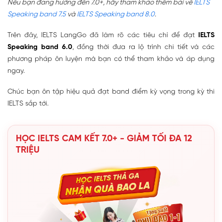
Nếu bạn đang hướng đến 7.0+, hãy tham khảo thêm bài về
IELTS
Speaking band 7.5
và
IELTS Speaking
band 8.0
.
Trên đây, IELTS LangGo đã làm rõ các tiêu chí để đạt
IELTS
Speaking band 6.0
, đồng thời đưa ra lộ trình chi tiết và các
phương pháp ôn luyện mà bạn có thể tham khảo và áp dụng
ngay.
Chúc bạn ôn tập hiệu quả đạt band điểm kỳ vọng trong kỳ thi
IELTS sắp tới.
HỌC IELTS CAM KẾT 7.0+ - GIẢM TỐI ĐA 12
TRIỆU