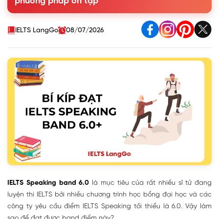
phương pháp ôn tập
4. Cách ôn luyện để chinh phục IELTS Speaking band 6.0
5. Câu hỏi thường gặp về việc học Speaking band 6.0
IELTS LangGo
08/07/2026
IELTS Speaking band 6.0
là mục tiêu của rất nhiều sĩ tử đang
luyện thi IELTS bởi nhiều chương trình học bổng đại học và các
công ty yêu cầu điểm IELTS Speaking tối thiểu là 6.0. Vậy làm
sao để đạt được band điểm này?