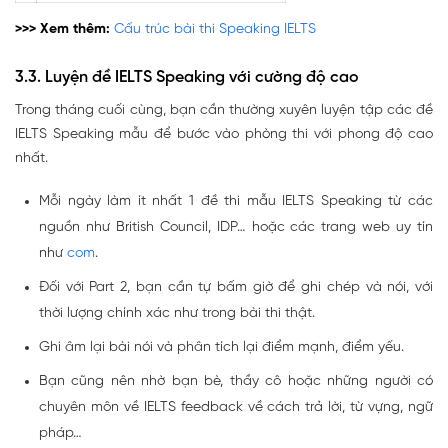
>>> Xem thêm:
Cấu trúc bài thi Speaking IELTS
3.3. Luyện đề IELTS Speaking với cường độ cao
Trong tháng cuối cùng, bạn cần thường xuyên luyện tập các đề
IELTS Speaking mẫu để bước vào phòng thi với phong độ cao
nhất.
Mỗi ngày làm ít nhất 1 đề thi mẫu IELTS Speaking từ các
nguồn như British Council, IDP… hoặc các trang web uy tín
như
com
.
Đối với Part 2, bạn cần tự bấm giờ để ghi chép và nói, với
thời lượng chính xác như trong bài thi thật.
Ghi âm lại bài nói và phân tích lại điểm mạnh, điểm yếu.
Bạn cũng nên nhờ bạn bè, thầy cô hoặc những người có
chuyên môn về IELTS feedback về cách trả lời, từ vựng, ngữ
pháp…