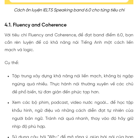
Cách ôn luyện IELTS Speaking band 6.0 cho từng tiêu chí
4.1. Fluency and Coherence
Với tiêu chí Fluency and Coherence, để đạt band điểm 6.0, bạn
cần rèn luyện để có khả năng nói Tiếng Anh một cách liền
mạch và logic.
Cụ thể:
Tập trung xây dựng khả năng nói liền mạch, không bị ngập
ngừng quá nhiều. Thực hành nói thường xuyên về các chủ
đề phổ biến, từ đơn giản đến phức tạp hơn.
Xem các bộ phim, podcast, video nước ngoài… để học tập
khẩu hình, ngữ điệu và những cách diễn đạt tự nhiên của
người bản ngữ. Tránh nói quá nhanh, thay vào đó hãy giữ
nhịp độ phù hợp.
Sử dụng câu hỏi "Wh-" để mở rộng ý, giúp bài nói của bạn