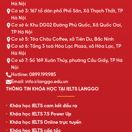
Hà Nội
Cơ sở 3: 167 tổ dân phố Phố Săn, Xã Thạch Thất, TP
Hà Nội
Cơ sở 4: Khu DG02 Đường Phủ Quốc, Xã Quốc Oai,
TP Hà Nội
Cơ sở 5: Tòa Châu Coffee, xã Tiên Du, Bắc Ninh
Cơ sở 6: Tầng 3 toà Hòa Lạc Plaza, xã Hòa Lạc, TP
Hà Nội
Cơ sở 7: Số 169 Xuân Thủy, phường Cầu Giấy, TP Hà
Nội
Hotline: 0899.199.985
Email: info@langgo.edu.vn
THÔNG TIN KHÓA HỌC TẠI IELTS LANGGO
Khóa học IELTS cam kết đầu ra
Khóa học IELTS 7.5 Power Up
Khóa học IELTS Online trực tuyến
Khóa học IELTS cấp tốc