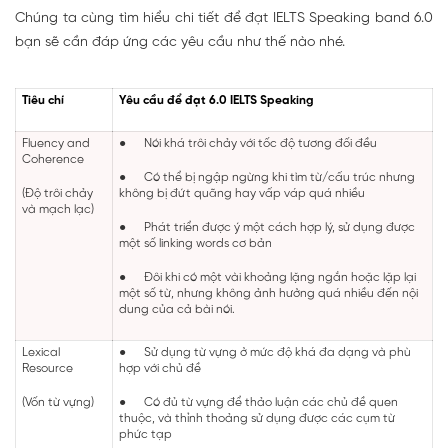
Chúng ta cùng tìm hiểu chi tiết để đạt IELTS Speaking band 6.0
bạn sẽ cần đáp ứng các yêu cầu như thế nào nhé.
Tiêu chí
Yêu cầu để đạt 6.0 IELTS Speaking
Fluency and
●
Nói khá trôi chảy với tốc độ tương đối đều
Coherence
●
Có thể bị ngập ngừng khi tìm từ/cấu trúc nhưng
(Độ trôi chảy
không bị đứt quãng hay vấp váp quá nhiều
và mạch lạc)
●
Phát triển được ý một cách hợp lý, sử dụng được
một số linking words cơ bản
●
Đôi khi có một vài khoảng lặng ngắn hoặc lặp lại
một số từ, nhưng không ảnh hưởng quá nhiều đến nội
dung của cả bài nói.
Lexical
●
Sử dụng từ vựng ở mức độ khá đa dạng và phù
Resource
hợp với chủ đề
(Vốn từ vựng)
●
Có đủ từ vựng để thảo luận các chủ đề quen
thuộc, và thỉnh thoảng sử dụng được các cụm từ
phức tạp