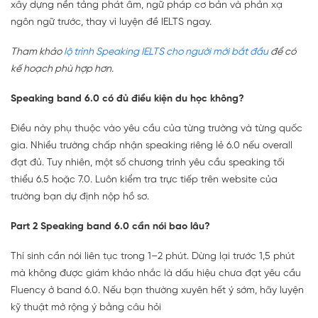
xây dựng nền tảng phát âm, ngữ pháp cơ bản và phản xạ
ngôn ngữ trước, thay vì luyện đề IELTS ngay.
Tham khảo
lộ trình Speaking IELTS cho người mới bắt đầu
để có
kế hoạch phù hợp hơn.
Speaking band 6.0 có đủ điều kiện du học không?
Điều này phụ thuộc vào yêu cầu của từng trường và từng quốc
gia. Nhiều trường chấp nhận speaking riêng lẻ 6.0 nếu overall
đạt đủ. Tuy nhiên, một số chương trình yêu cầu speaking tối
thiểu 6.5 hoặc 7.0. Luôn kiểm tra trực tiếp trên website của
trường bạn dự định nộp hồ sơ.
Part 2 Speaking band 6.0 cần nói bao lâu?
Thí sinh cần nói liên tục trong 1–2 phút. Dừng lại trước 1,5 phút
mà không được giám khảo nhắc là dấu hiệu chưa đạt yêu cầu
Fluency ở band 6.0. Nếu bạn thường xuyên hết ý sớm, hãy luyện
kỹ thuật mở rộng ý bằng câu hỏi