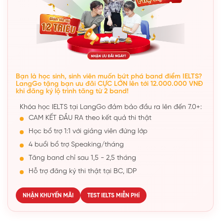
Bạn là học sinh, sinh viên muốn bứt phá band điểm IELTS?
LangGo tặng bạn ưu đãi CỰC LỚN lên tới 12.000.000 VNĐ
khi đăng ký lộ trình tăng từ 2 band!
Khóa học IELTS tại LangGo đảm bảo đầu ra lên đến 7.0+:
CAM KẾT ĐẦU RA theo kết quả thi thật
Học bổ trợ 1:1 với giảng viên đứng lớp
4 buổi bổ trợ Speaking/tháng
Tăng band chỉ sau 1,5 - 2,5 tháng
Hỗ trợ đăng ký thi thật tại BC, IDP
NHẬN KHUYẾN MÃI
TEST IELTS MIỄN PHÍ