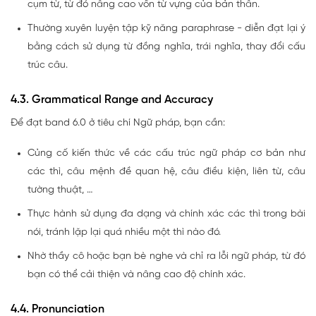
cụm từ, từ đó nâng cao vốn từ vựng của bản thân.
Thường xuyên luyện tập kỹ năng paraphrase - diễn đạt lại ý
bằng cách sử dụng từ đồng nghĩa, trái nghĩa, thay đổi cấu
trúc câu.
4.3. Grammatical Range and Accuracy
Để đạt band 6.0 ở tiêu chí Ngữ pháp, bạn cần:
Củng cố kiến thức về các cấu trúc ngữ pháp cơ bản như
các thì, câu mệnh đề quan hệ, câu điều kiện, liên từ, câu
tường thuật, …
Thực hành sử dụng đa dạng và chính xác các thì trong bài
nói, tránh lặp lại quá nhiều một thì nào đó.
Nhờ thầy cô hoặc bạn bè nghe và chỉ ra lỗi ngữ pháp, từ đó
bạn có thể cải thiện và nâng cao độ chính xác.
4.4. Pronunciation