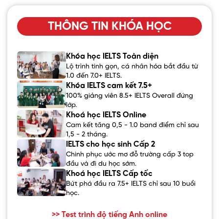
THÔNG TIN KHÓA HỌC
Khóa học IELTS Toàn diện
Lộ trình tinh gọn, cá nhân hóa bắt đầu từ
1.0 đến 7.0+ IELTS.
Khóa IELTS cam kết 7.5+
100% giảng viên 8.5+ IELTS Overall đứng
lớp.
Khoá học IELTS Online
Cam kết tăng 0,5 - 1.0 band điểm chỉ sau
1,5 - 2 tháng.
IELTS cho học sinh Cấp 2
Chinh phục ước mơ đỗ trường cấp 3 top
đầu và đi du học sớm.
Khoá học IELTS Cấp tốc
Bứt phá đầu ra 7.5+ IELTS chỉ sau 10 buổi
học.
>> Test trình độ tiếng Anh online