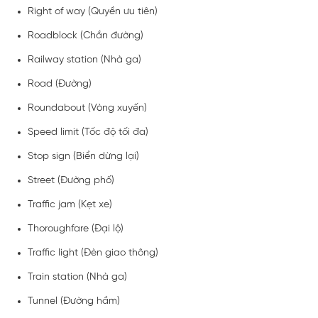
Right of way (Quyền ưu tiên)
Roadblock (Chắn đường)
Railway station (Nhà ga)
Road (Đường)
Roundabout (Vòng xuyến)
Speed limit (Tốc độ tối đa)
Stop sign (Biển dừng lại)
Street (Đường phố)
Traffic jam (Kẹt xe)
Thoroughfare (Đại lộ)
Traffic light (Đèn giao thông)
Train station (Nhà ga)
Tunnel (Đường hầm)