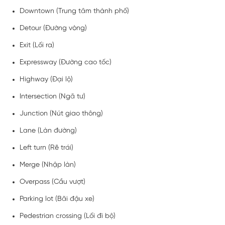
Downtown (Trung tâm thành phố)
Detour (Đường vòng)
Exit (Lối ra)
Expressway (Đường cao tốc)
Highway (Đại lộ)
Intersection (Ngã tư)
Junction (Nút giao thông)
Lane (Làn đường)
Left turn (Rẽ trái)
Merge (Nhập làn)
Overpass (Cầu vượt)
Parking lot (Bãi đậu xe)
Pedestrian crossing (Lối đi bộ)