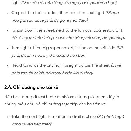
right
(Qua cầu rồi bảo tàng sẽ ở ngay bên phải của bạn)
Go past the train station, then take the next right
(Đi qua
nhà ga, sau đó rẽ phải ở ngã rẽ tiếp theo)
It's just down the street, next to the famous local restaurant
(Nó ở ngay dưới đường, cạnh nhà hàng nổi tiếng địa phương)
Turn right at the big supermarket, it'll be on the left side
(Rẽ
phải ở cạnh siêu thị lớn, nó sẽ ở bên trái)
Head towards the city hall, it's right across the street
(Đi về
phía tòa thị chính, nó ngay ở bên kia đường)
2.4. Chỉ đường cho tài xế
Nếu bạn đang đi taxi hoặc đi nhờ xe của người quen, đây là
những mẫu câu để chỉ đường trực tiếp cho họ trên xe.
Take the next right turn after the traffic circle
(Rẽ phải ở ngã
vòng xuyến tiếp theo)