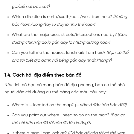
ga/bến xe bao xa?)
Which direction is north/south/east/west from here?
(Hướng
bắc/nam/đông/tây từ đây là như thế nào?)
What are the major cross streets/intersections nearby?
(Các
đường chính/giao lộ gần đây là những đường nào?)
Can you tell me the nearest landmark from here?
(Bạn có thể
cho tôi biết địa danh nổi tiếng gần đây nhất không?)
1.4. Cách hỏi địa điểm theo bản đồ
Nếu tình cờ bạn có mang bản đồ địa phương, bạn có thể nhờ
người dân chỉ đường cụ thể bằng các mẫu câu này:
Where is ... located on the map?
(... nằm ở đâu trên bản đồ?)
Can you point out where I need to go on the map?
(Bạn có
thể chỉ trên bản đồ tôi cần đi đâu không?)
Is there a map I can look at?
(Có bản đồ nào tôi có thể xem