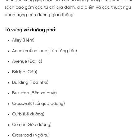
những từ vựng giúp bạn hỏi và chỉ đường trong tiếng Anh. Danh
sách bao gồm các từ chỉ địa danh, địa điểm và các thuật ngữ
quan trọng trên đường giao thông.
Từ vựng về đường phố:
Alley (Hẻm)
Acceleration lane (Làn tăng tốc)
Avenue (Đại lộ)
Bridge (Cầu)
Building (Tòa nhà)
Bus stop (Bến xe buýt)
Crosswalk (Lối qua đường)
Curb (Lề đường)
Corner (Góc đường)
Crossroad (Ngã tư)