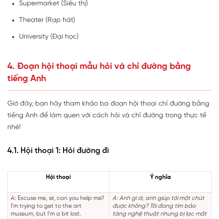
Supermarket (Siêu thị)
Theater (Rạp hát)
University (Đại học)
4. Đoạn hội thoại mẫu hỏi và chỉ đường bằng
tiếng Anh
Giờ đây, bạn hãy tham khảo ba đoạn hội thoại chỉ đường bằng
tiếng Anh để làm quen với cách hỏi và chỉ đường trong thực tế
nhé!
4.1. Hội thoại 1: Hỏi đường đi
Hội thoại
Ý nghĩa
A: Excuse me, sir, can you help me?
A: Anh gì ơi, anh giúp tôi một chút
I'm trying to get to the art
được không? Tôi đang tìm bảo
museum, but I'm a bit lost.
tàng nghệ thuật nhưng bị lạc mất