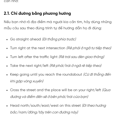
cần nhớ:
2.1. Chỉ đường bằng phương hướng
Nếu bạn nhớ rõ địa điểm mà người kia cần tìm, hãy dùng những
mẫu câu sau theo đúng trình tự để hướng dẫn họ đi đúng:
Go straight ahead
(Đi thẳng phía trước)
Turn right at the next intersection
(Rẽ phải ở ngã tư tiếp theo)
Turn left after the traffic light
(Rẽ trái sau đèn giao thông)
Take the next right/left
(Rẽ phải/trái ở ngã rẽ tiếp theo)
Keep going until you reach the roundabout
(Cứ đi thẳng đến
khi gặp vòng xuyến)
Cross the street and the place will be on your right/left
(Qua
đường và điểm đến sẽ ở bên phải/trái của bạn)
Head north/south/east/west on this street
(Đi theo hướng
bắc/nam/đông/tây trên con đường này)