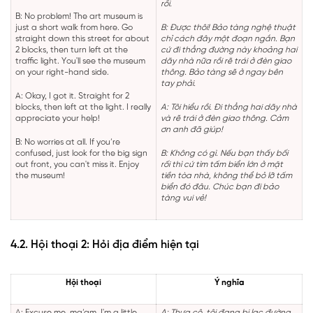
rồi.
B: No problem! The art museum is
just a short walk from here. Go
B: Được thôi! Bảo tàng nghệ thuật
straight down this street for about
chỉ cách đây một đoạn ngắn. Bạn
2 blocks, then turn left at the
cứ đi thẳng đường này khoảng hai
traffic light. You'll see the museum
dãy nhà nữa rồi rẽ trái ở đèn giao
on your right-hand side.
thông. Bảo tàng sẽ ở ngay bên
tay phải.
A: Okay, I got it. Straight for 2
blocks, then left at the light. I really
A: Tôi hiểu rồi. Đi thẳng hai dãy nhà
appreciate your help!
và rẽ trái ở đèn giao thông. Cảm
ơn anh đã giúp!
B: No worries at all. If you’re
confused, just look for the big sign
B: Không có gì. Nếu bạn thấy bối
out front, you can't miss it. Enjoy
rối thì cứ tìm tấm biển lớn ở mặt
the museum!
tiền tòa nhà, không thể bỏ lỡ tấm
biển đó đâu. Chúc bạn đi bảo
tàng vui vẻ!
4.2. Hội thoại 2: Hỏi địa điểm hiện tại
Hội thoại
Ý nghĩa
A: Excuse me, ma’am, I'm a little
A: Thưa cô, tôi đang bị lạc đường