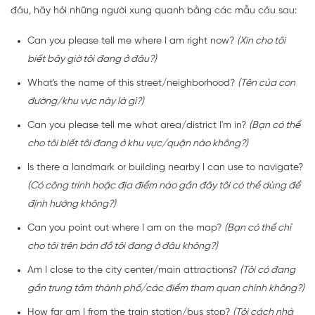
đâu, hãy hỏi những người xung quanh bằng các mẫu câu sau:
Can you please tell me where I am right now?
(Xin cho tôi
biết bây giờ tôi đang ở đâu?)
What's the name of this street/neighborhood?
(Tên của con
đường/khu vực này là gì?)
Can you please tell me what area/district I'm in?
(Bạn có thể
cho tôi biết tôi đang ở khu vực/quận nào không?)
Is there a landmark or building nearby I can use to navigate?
(Có công trình hoặc địa điểm nào gần đây tôi có thể dùng để
định hướng không?)
Can you point out where I am on the map?
(Bạn có thể chỉ
cho tôi trên bản đồ tôi đang ở đâu không?)
Am I close to the city center/main attractions?
(Tôi có đang
gần trung tâm thành phố/các điểm tham quan chính không?)
How far am I from the train station/bus stop?
(Tôi cách nhà