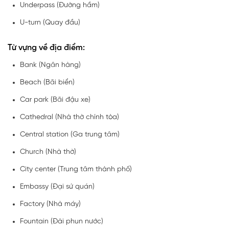
Underpass (Đường hầm)
U-turn (Quay đầu)
Từ vựng về địa điểm:
Bank (Ngân hàng)
Beach (Bãi biển)
Car park (Bãi đậu xe)
Cathedral (Nhà thờ chính tòa)
Central station (Ga trung tâm)
Church (Nhà thờ)
City center (Trung tâm thành phố)
Embassy (Đại sứ quán)
Factory (Nhà máy)
Fountain (Đài phun nước)