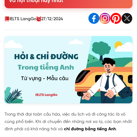
và hội thoại hay nhất
1.3. Cách hỏi địa điểm hiện tại
1.4. Cách hỏi địa điểm theo bản đồ
2. Cách chỉ đường bằng Tiếng Anh
IELTS LangGo
27/12/2024
3. Từ vựng chỉ địa điểm khi chỉ đường tiếng Anh
4. Đoạn hội thoại mẫu hỏi và chỉ đường bằng tiếng Anh
Trong thời đại toàn cầu hóa, việc du lịch và đi công tác là vô
cùng phổ biến. Khi di chuyển đến những nơi xa lạ, các bạn nhất
định phải có khả năng hỏi và
chỉ đường bằng tiếng Anh
.