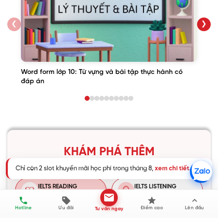
❮
❯
Word form lớp 10: Từ vựng và bài tập thực hành có
đáp án
KHÁM PHÁ THÊM
IELTS READING
IELTS LISTENING
Chỉ còn 2 slot khuyến mãi học phí trong tháng 8,
xem chi tiết
.
105 bài viết
87 bài viết
Hotline
Ưu đãi
Điểm cao
Lên đầu
Tư vấn ngay
IELTS SPEAKING
IELTS WRITING