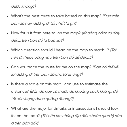
được không?)
What's the best route to take based on this map?
(Dựa trên
bản đồ này, đường đi tốt nhất là gì?)
How far is it from here to...on the map?
(Khoảng cách từ đây
đến... trên bản đồ là bao xa?)
Which direction should I head on the map to reach...?
(Tôi
nên đi theo hướng nào trên bản đồ để đến...?)
Can you trace the route for me on the map?
(Bạn có thể vẽ
lại đường đi trên bản đồ cho tôi không?)
Is there a scale on this map I can use to estimate the
distance?
(Bản đồ này có thước đo khoảng cách không, để
tôi ước lượng được quãng đường?)
What are the major landmarks or intersections I should look
for on the map?
(Tôi nên tìm những địa điểm hoặc giao lộ nào
ở trên bản đồ?)