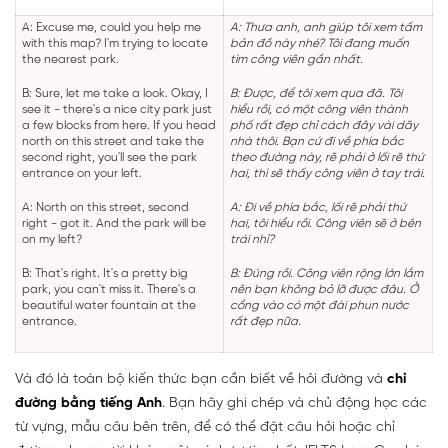
A: Excuse me, could you help me
A: Thưa anh, anh giúp tôi xem tấm
with this map? I'm trying to locate
bản đồ này nhé? Tôi đang muốn
the nearest park.
tìm công viên gần nhất.
B: Sure, let me take a look. Okay, I
B: Được, để tôi xem qua đã. Tôi
see it - there's a nice city park just
hiểu rồi, có một công viên thành
a few blocks from here. If you head
phố rất đẹp chỉ cách đây vài dãy
north on this street and take the
nhà thôi. Bạn cứ đi về phía bắc
second right, you'll see the park
theo đường này, rẽ phải ở lối rẽ thứ
entrance on your left.
hai, thì sẽ thấy công viên ở tay trái.
A: North on this street, second
A: Đi về phía bắc, lối rẽ phải thứ
right - got it. And the park will be
hai, tôi hiểu rồi. Công viên sẽ ở bên
on my left?
trái nhỉ?
B: That's right. It's a pretty big
B: Đúng rồi. Công viên rộng lớn lắm
park, you can't miss it. There's a
nên bạn không bỏ lỡ được đâu. Ở
beautiful water fountain at the
cổng vào có một đài phun nước
entrance.
rất đẹp nữa.
Và đó là toàn bộ kiến thức bạn cần biết về hỏi đường và
chỉ
đường bằng tiếng Anh
. Bạn hãy ghi chép và chủ động học các
từ vựng, mẫu câu bên trên, để có thể đặt câu hỏi hoặc chỉ