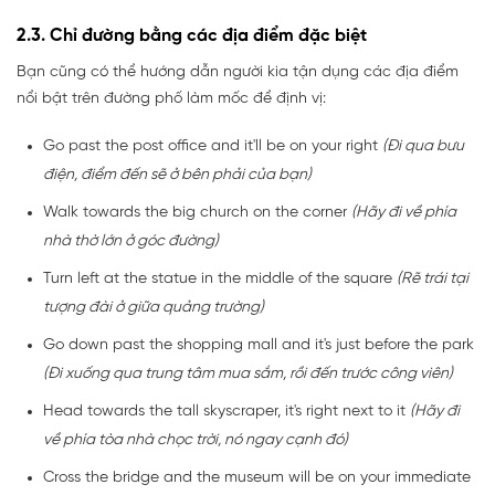
2.3. Chỉ đường bằng các địa điểm đặc biệt
Bạn cũng có thể hướng dẫn người kia tận dụng các địa điểm
nổi bật trên đường phố làm mốc để định vị:
Go past the post office and it'll be on your right
(Đi qua bưu
điện, điểm đến sẽ ở bên phải của bạn)
Walk towards the big church on the corner
(Hãy đi về phía
nhà thờ lớn ở góc đường)
Turn left at the statue in the middle of the square
(Rẽ trái tại
tượng đài ở giữa quảng trường)
Go down past the shopping mall and it's just before the park
(Đi xuống qua trung tâm mua sắm, rồi đến trước công viên)
Head towards the tall skyscraper, it's right next to it
(Hãy đi
về phía tòa nhà chọc trời, nó ngay cạnh đó)
Cross the bridge and the museum will be on your immediate