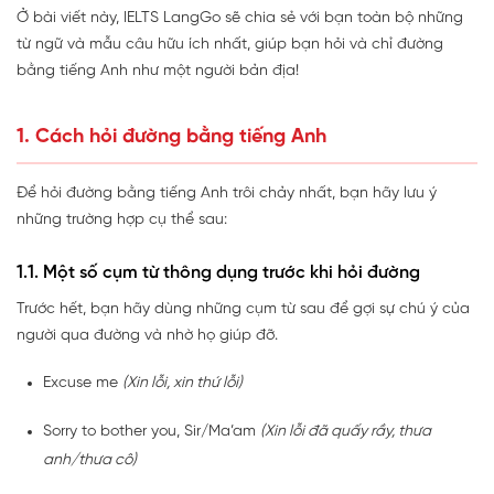
Ở bài viết này, IELTS LangGo sẽ chia sẻ với bạn toàn bộ những
từ ngữ và mẫu câu hữu ích nhất, giúp bạn hỏi và chỉ đường
bằng tiếng Anh như một người bản địa!
1. Cách hỏi đường bằng tiếng Anh
Để hỏi đường bằng tiếng Anh trôi chảy nhất, bạn hãy lưu ý
những trường hợp cụ thể sau:
1.1. Một số cụm từ thông dụng trước khi hỏi đường
Trước hết, bạn hãy dùng những cụm từ sau để gợi sự chú ý của
người qua đường và nhờ họ giúp đỡ.
Excuse me
(Xin lỗi, xin thứ lỗi)
Sorry to bother you, Sir/Ma’am
(Xin lỗi đã quấy rầy, thưa
anh/thưa cô)