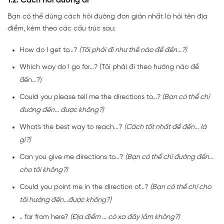
1.2. Cách hỏi đường đi
Bạn có thể dùng cách hỏi đường đơn giản nhất là hỏi tên địa
điểm, kèm theo các cấu trúc sau:
How do I get to...?
(Tôi phải đi như thế nào để đến...?)
Which way do I go for...? (Tôi phải đi theo hướng nào để
đến...?)
Could you please tell me the directions to...?
(Bạn có thể chỉ
đường đến... được không?)
What's the best way to reach...?
(Cách tốt nhất để đến... là
gì?)
Can you give me directions to...?
(Bạn có thể chỉ đường đến...
cho tôi không?)
Could you point me in the direction of...?
(Bạn có thể chỉ cho
tôi hướng đến...được không?)
.. far from here?
(Địa điểm … có xa đây lắm không?)