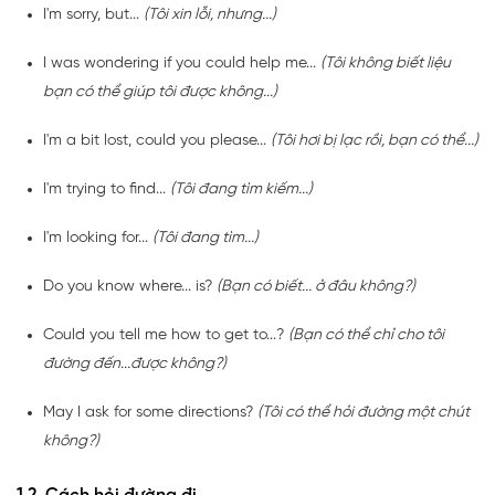
I'm sorry, but...
(Tôi xin lỗi, nhưng...)
I was wondering if you could help me...
(Tôi không biết liệu
bạn có thể giúp tôi được không...)
I'm a bit lost, could you please...
(Tôi hơi bị lạc rồi, bạn có thể...)
I'm trying to find...
(Tôi đang tìm kiếm...)
I'm looking for...
(Tôi đang tìm...)
Do you know where... is?
(Bạn có biết... ở đâu không?)
Could you tell me how to get to...?
(Bạn có thể chỉ cho tôi
đường đến...được không?)
May I ask for some directions?
(Tôi có thể hỏi đường một chút
không?)