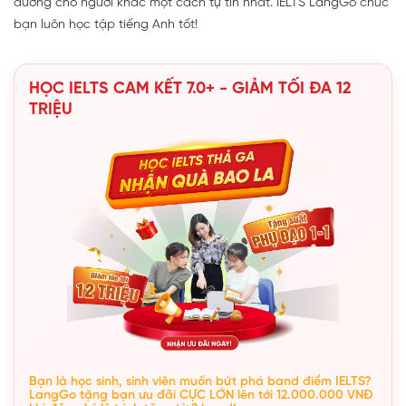
đường cho người khác một cách tự tin nhất. IELTS LangGo chúc
bạn luôn học tập tiếng Anh tốt!
HỌC IELTS CAM KẾT 7.0+ - GIẢM TỐI ĐA 12
TRIỆU
Bạn là học sinh, sinh viên muốn bứt phá band điểm IELTS?
LangGo tặng bạn ưu đãi CỰC LỚN lên tới 12.000.000 VNĐ