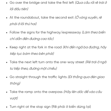
Go over the bridge and take the first left
(Qua cầu rồi rẽ trái ở
lối đầu tiên)
At the roundabout, take the second exit
(Ở vòng xuyến, rẽ
phải ở lối thứ hai)
Follow the signs for the highway/expressway
(Làm theo biển
chỉ dẫn đến đường cao tốc)
Keep right at the fork in the road
(Khi đến ngã ba đường, hãy
tiếp tục bám theo bên phải)
Take the next left turn onto the one-way street
(Rẽ trái ở ngã
tư tiếp theo, đường một chiều)
Go straight through the traffic lights
(Đi thẳng qua đèn giao
thông)
Take the ramp onto the overpass
(Hãy lên dốc để vào cầu
vượt)
Turn right at the stop sign (Rẽ phải ở biển dừng lại)