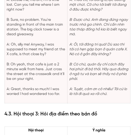
lost. Can you tell me where I am
một chút. Cô cho tôi biết tôi đang
right now?
ở đâu được không?
B: Sure, no problem. You're
B: Được chứ. Anh đang đứng ngay
standing in front of the main train
trước nhà ga chính. Chỉ cần nhìn
station. The big clock tower is a
tòa tháp đồng hồ kia là biết ngay
dead giveaway.
mà.
A: Oh, silly me! Anyway, I was
A: Ôi, tôi đãng trí quá! Dù sao thì
supposed to meet my friend at the
tôi có hẹn gặp bạn ở quán cafe X.
X cafe, is that close by?
Nó có ở gần đây không?
B: Oh yeah, that cafe is just a 2
B: Có chứ, quán ấy chỉ cách đây
minute walk from here. Just cross
hai phút đi bộ thôi. Hãy qua đường
the street at the crosswalk and it'll
ở ngã tư và bạn sẽ thấy nó ở phía
be on your right.
phải.
A: Great, thanks so much! I was
A: Tuyệt, cảm ơn cô nhiều! Tôi cứ lo
worried I had wandered too far.
là tôi đi quá xa rồi chứ.
4.3. Hội thoại 3: Hỏi địa điểm theo bản đồ
Hội thoại
Ý nghĩa