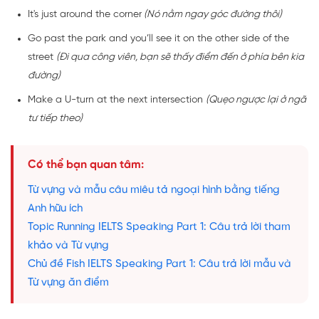
It's just around the corner
(Nó nằm ngay góc đường thôi)
Go past the park and you’ll see it on the other side of the
street
(Đi qua công viên, bạn sẽ thấy điểm đến ở phía bên kia
đường)
Make a U-turn at the next intersection
(Quẹo ngược lại ở ngã
tư tiếp theo)
Có thể bạn quan tâm:
Từ vựng và mẫu câu miêu tả ngoại hình bằng tiếng
Anh hữu ích
Topic Running IELTS Speaking Part 1: Câu trả lời tham
khảo và Từ vựng
Chủ đề Fish IELTS Speaking Part 1: Câu trả lời mẫu và
Từ vựng ăn điểm