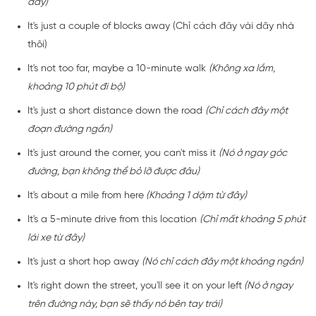
đây)
It's just a couple of blocks away (Chỉ cách đây vài dãy nhà
thôi)
It's not too far, maybe a 10-minute walk
(Không xa lắm,
khoảng 10 phút đi bộ)
It's just a short distance down the road
(Chỉ cách đây một
đoạn đường ngắn)
It's just around the corner, you can't miss it
(Nó ở ngay góc
đường, bạn không thể bỏ lỡ được đâu)
It's about a mile from here
(Khoảng 1 dặm từ đây)
It's a 5-minute drive from this location
(Chỉ mất khoảng 5 phút
lái xe từ đây)
It's just a short hop away
(Nó chỉ cách đây một khoảng ngắn)
It's right down the street, you'll see it on your left
(Nó ở ngay
trên đường này, bạn sẽ thấy nó bên tay trái)