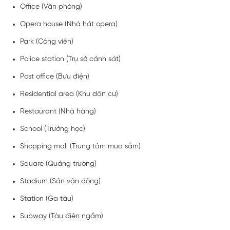
Office (Văn phòng)
Opera house (Nhà hát opera)
Park (Công viên)
Police station (Trụ sở cảnh sát)
Post office (Bưu điện)
Residential area (Khu dân cư)
Restaurant (Nhà hàng)
School (Trường học)
Shopping mall (Trung tâm mua sắm)
Square (Quảng trường)
Stadium (Sân vận động)
Station (Ga tàu)
Subway (Tàu điện ngầm)