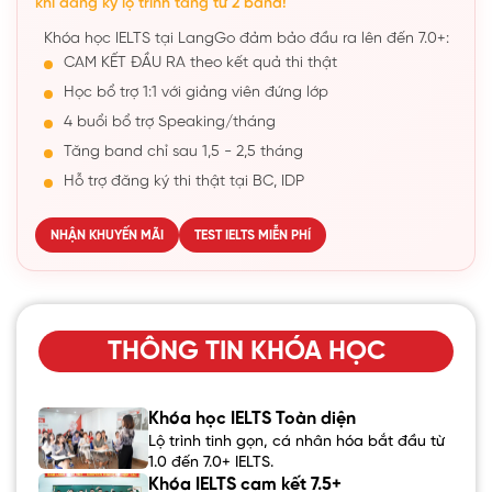
khi đăng ký lộ trình tăng từ 2 band!
Khóa học IELTS tại LangGo đảm bảo đầu ra lên đến 7.0+:
CAM KẾT ĐẦU RA theo kết quả thi thật
Học bổ trợ 1:1 với giảng viên đứng lớp
4 buổi bổ trợ Speaking/tháng
Tăng band chỉ sau 1,5 - 2,5 tháng
Hỗ trợ đăng ký thi thật tại BC, IDP
NHẬN KHUYẾN MÃI
TEST IELTS MIỄN PHÍ
THÔNG TIN KHÓA HỌC
Khóa học IELTS Toàn diện
Lộ trình tinh gọn, cá nhân hóa bắt đầu từ
1.0 đến 7.0+ IELTS.
Khóa IELTS cam kết 7.5+