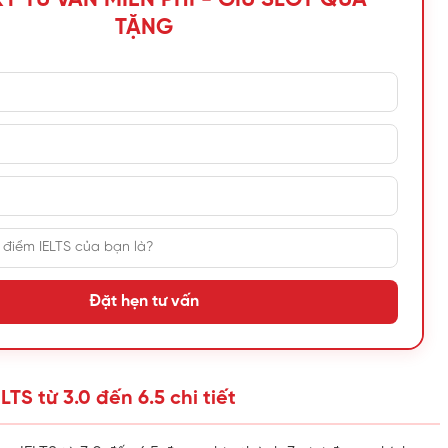
TẶNG
Đặt hẹn tư vấn
ELTS từ 3.0 đến 6.5 chi tiết