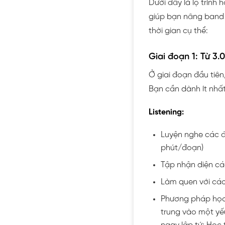
Dưới đây là lộ trình 
giúp bạn nâng band đ
thời gian cụ thể:
Giai đoạn 1: Từ 3
Ở giai đoạn đầu tiên
Bạn cần dành ít nhất
Listening:
Luyện nghe các đ
phút/đoạn)
Tập nhận diện các
Làm quen với các 
Phương pháp học 
trung vào một yế