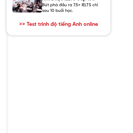
Bứt phá đầu ra 7.5+ IELTS chỉ
sau 10 buổi học.
>> Test trình độ tiếng Anh online