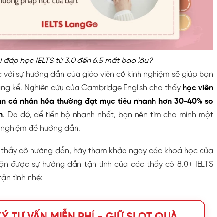
i đáp học IELTS từ 3.0 đến 6.5 mất bao lâu?
c với sự hướng dẫn của giáo viên có kinh nghiệm sẽ giúp bạn
đáng kể. Nghiên cứu của Cambridge English cho thấy
học viên
n cá nhân hóa thường đạt mục tiêu nhanh hơn 30-40% so
n
. Do đó, để tiến bộ nhanh nhất, bạn nên tìm cho mình một
h nghiệm để hướng dẫn.
 thầy cô hướng dẫn, hãy tham khảo ngay các khoá học của
n được sự hướng dẫn tận tình của các thầy cô 8.0+ IELTS
tận tình nhé:
Ý TƯ VẤN MIỄN PHÍ - GIỮ SLOT QUÀ