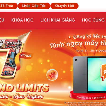
LTS Free
Khóa Cấp Tốc
Khuyến Mãi
ỆU
KHÓA HỌC
LỊCH KHAI GIẢNG
HỌC CÙNG 