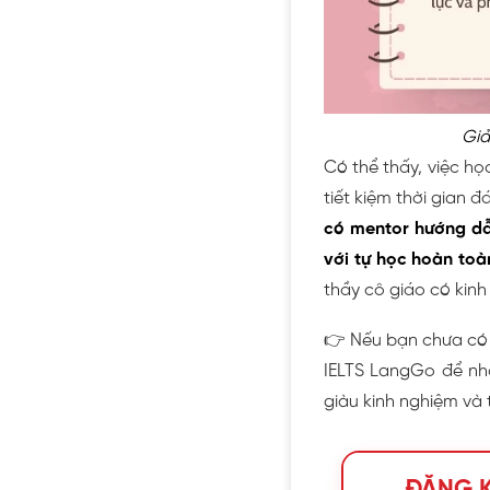
Giả
Có thể thấy, việc họ
tiết kiệm thời gian 
có mentor hướng dẫ
với tự học hoàn toà
thầy cô giáo có kin
👉 Nếu bạn chưa có
IELTS LangGo để nhậ
giàu kinh nghiệm và 
ĐĂNG K