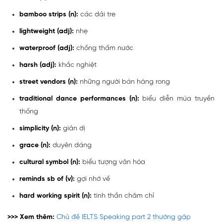
bamboo strips (n):
các dải tre
lightweight (adj):
nhẹ
waterproof (adj):
chống thấm nước
harsh (adj):
khắc nghiệt
street vendors (n):
những người bán hàng rong
traditional dance performances (n):
biểu diễn múa truyền
thống
simplicity (n):
giản dị
grace (n):
duyên dáng
cultural symbol (n):
biểu tượng văn hóa
reminds sb of (v):
gợi nhớ về
hard working spirit (n):
tinh thần chăm chỉ
>>> Xem thêm:
Chủ đề IELTS Speaking part 2 thường gặp