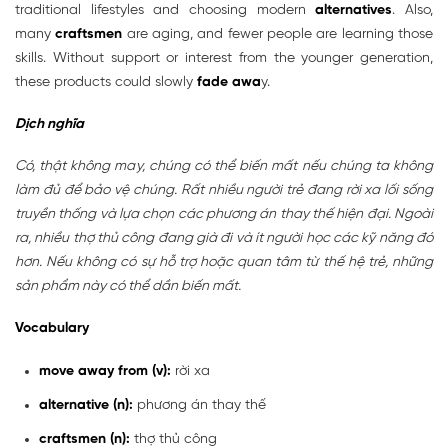
traditional lifestyles and choosing modern
alternatives
. Also,
many
craftsmen
are aging, and fewer people are learning those
skills. Without support or interest from the younger generation,
these products could slowly
fade awa
y.
Dịch nghĩa
Có, thật không may, chúng có thể biến mất nếu chúng ta không
làm đủ để bảo vệ chúng. Rất nhiều người trẻ đang rời xa lối sống
truyền thống và lựa chọn các phương án thay thế hiện đại. Ngoài
ra, nhiều thợ thủ công đang già đi và ít người học các kỹ năng đó
hơn. Nếu không có sự hỗ trợ hoặc quan tâm từ thế hệ trẻ, những
sản phẩm này có thể dần biến mất.
Vocabulary
move away from (v):
rời xa
alternative (n):
phương án thay thế
craftsmen (n):
thợ thủ công