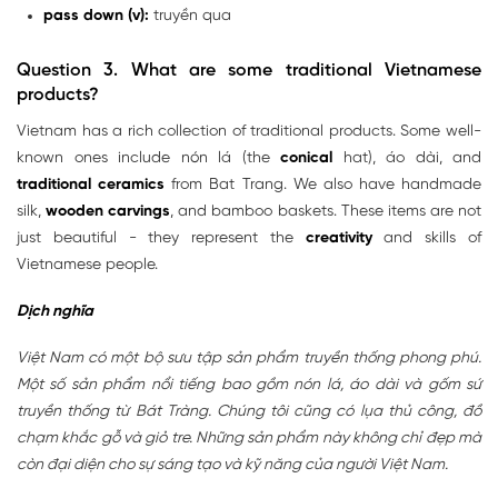
pass down (v):
truyền qua
Question 3. What are some traditional Vietnamese
products?
Vietnam has a rich collection of traditional products. Some well-
known ones include nón lá (the
conical
hat), áo dài, and
traditional ceramics
from Bat Trang. We also have handmade
silk,
wooden carvings
, and bamboo baskets. These items are not
just beautiful - they represent the
creativity
and skills of
Vietnamese people.
Dịch nghĩa
Việt Nam có một bộ sưu tập sản phẩm truyền thống phong phú.
Một số sản phẩm nổi tiếng bao gồm nón lá, áo dài và gốm sứ
truyền thống từ Bát Tràng. Chúng tôi cũng có lụa thủ công, đồ
chạm khắc gỗ và giỏ tre. Những sản phẩm này không chỉ đẹp mà
còn đại diện cho sự sáng tạo và kỹ năng của người Việt Nam.