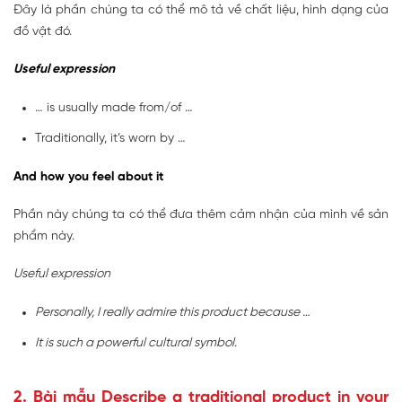
Đây là phần chúng ta có thể mô tả về chất liệu, hình dạng của
đồ vật đó.
Useful expression
… is usually made from/of …
Traditionally, it’s worn by …
And how you feel about it
Phần này chúng ta có thể đưa thêm cảm nhận của mình về sản
phẩm này.
Useful expression
Personally, I really admire this product because …
It is such a powerful cultural symbol.
2. Bài mẫu
Describe a traditional product in your