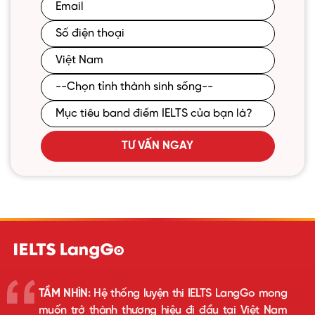
TƯ VẤN NGAY
TẦM NHÌN:
Hệ thống luyện thi IELTS LangGo mong
muốn trở thành thương hiệu đi đầu tại Việt Nam