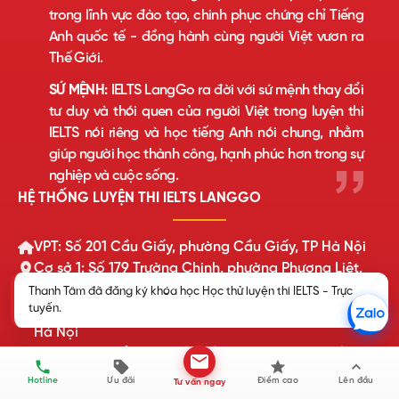
trong lĩnh vực đào tạo, chinh phục chứng chỉ Tiếng
Anh quốc tế - đồng hành cùng người Việt vươn ra
Thế Giới.
SỨ MỆNH:
IELTS LangGo ra đời với sứ mệnh thay đổi
tư duy và thói quen của người Việt trong luyện thi
IELTS nói riêng và học tiếng Anh nói chung, nhằm
giúp người học thành công, hạnh phúc hơn trong sự
nghiệp và cuộc sống.
HỆ THỐNG LUYỆN THI IELTS LANGGO
VPT: Số 201 Cầu Giấy, phường Cầu Giấy, TP Hà Nội
Cơ sở 1: Số 179 Trường Chinh, phường Phương Liệt,
TP Hà Nội
Cơ sở 2: Số 8 Nguyễn Khuyến, phường Hà Đông, TP
Hà Nội
Cơ sở 3: 167 tổ dân phố Phố Săn, Xã Thạch Thất, TP
Thanh Tâm đã đăng ký khóa học Học thử luyện thi IELTS - Trực
Hà Nội
tuyến.
Hotline
Ưu đãi
Điểm cao
Lên đầu
Tư vấn ngay
Cơ sở 4: Khu DG02 Đường Phủ Quốc, Xã Quốc Oai,