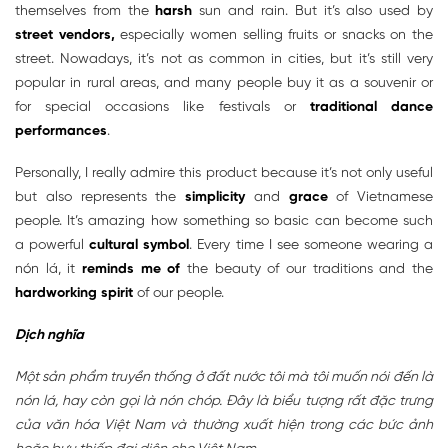
themselves from the
harsh
sun and rain. But it’s also used by
street vendors,
especially women selling fruits or snacks on the
street. Nowadays, it’s not as common in cities, but it’s still very
popular in rural areas, and many people buy it as a souvenir or
for special occasions like festivals or
traditional dance
performances
.
Personally, I really admire this product because it’s not only useful
but also represents the
simplicity
and
grace
of Vietnamese
people. It’s amazing how something so basic can become such
a powerful
cultural symbol
. Every time I see someone wearing a
nón lá, it
reminds me of
the beauty of our traditions and the
hardworking spirit
of our people.
Dịch nghĩa
Một sản phẩm truyền thống ở đất nước tôi mà tôi muốn nói đến là
nón lá, hay còn gọi là nón chóp. Đây là biểu tượng rất đặc trưng
của văn hóa Việt Nam và thường xuất hiện trong các bức ảnh