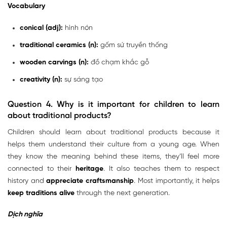
Vocabulary
conical (adj):
hình nón
traditional ceramics (n):
gốm sứ truyền thống
wooden carvings (n):
đồ chạm khắc gỗ
creativity (n):
sự sáng tạo
Question 4. Why is it important for children to learn
about traditional products?
Children should learn about traditional products because it
helps them understand their culture from a young age. When
they know the meaning behind these items, they’ll feel more
connected to their
heritage
. It also teaches them to respect
history and
appreciate
craftsmanship
. Most importantly, it helps
keep traditions alive
through the next generation.
Dịch nghĩa