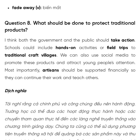
fade away (v):
biến mất
Question 8. What should be done to protect traditional
products?
I think both the government and the public should
take action
.
Schools could include
hands-on
activities or
field trips
to
traditional craft villages
. We can also use social media to
promote these products and attract young people's attention.
Most importantly,
artisans
should be supported financially so
they can continue their work and teach others.
Dịch nghĩa
Tôi nghĩ rằng cả chính phủ và công chúng đều nên hành động.
Trường học có thể đưa các hoạt động thực hành hoặc các
chuyến tham quan thực tế đến các làng nghề truyền thống vào
chương trình giảng dạy. Chúng ta cũng có thể sử dụng phương
tiện truyền thông xã hội để quảng bá các sản phẩm này và thu