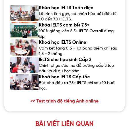
Khóa học IELTS Toàn diện
Lộ trình tinh gọn, cá nhân hóa bắt đầu từ
1.0 đến 7.0+ IELTS.
Khóa IELTS cam kết 7.5+
100% giảng viên 8.5+ IELTS Overall đứng
lớp.
Khoá học IELTS Online
Cam kết tăng 0,5 - 1.0 band điểm chỉ sau
1,5 - 2 tháng.
IELTS cho học sinh Cấp 2
Chinh phục ước mơ đỗ trường cấp 3 top
đầu và đi du học sớm.
Khoá học IELTS Cấp tốc
Bứt phá đầu ra 7.5+ IELTS chỉ sau 10 buổi
học.
>> Test trình độ tiếng Anh online
BÀI VIẾT LIÊN QUAN