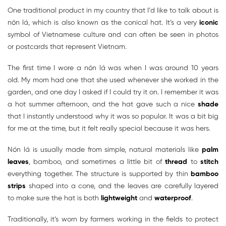
One traditional product in my country that I’d like to talk about is
nón lá, which is also known as the conical hat. It’s a very
iconic
symbol of Vietnamese culture and can often be seen in photos
or postcards that represent Vietnam.
The first time I wore a nón lá was when I was around 10 years
old. My mom had one that she used whenever she worked in the
garden, and one day I asked if I could try it on. I remember it was
a hot summer afternoon, and the hat gave such a nice
shade
that I instantly understood why it was so popular. It was a bit big
for me at the time, but it felt really special because it was hers.
Nón lá is usually made from simple, natural materials like
palm
leaves
, bamboo, and sometimes a little bit of
thread
to
stitch
everything together. The structure is supported by thin
bamboo
strips
shaped into a cone, and the leaves are carefully layered
to make sure the hat is both
lightweight
and
waterproof
.
Traditionally, it’s worn by farmers working in the fields to protect