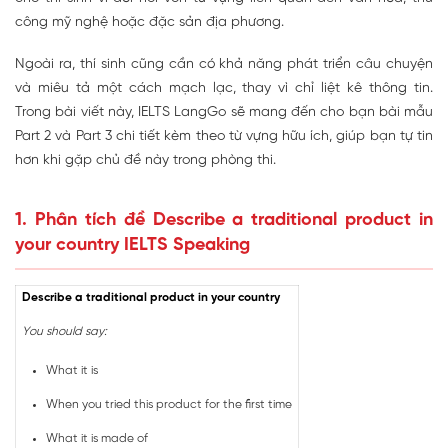
công mỹ nghệ hoặc đặc sản địa phương.
Ngoài ra, thí sinh cũng cần có khả năng phát triển câu chuyện
và miêu tả một cách mạch lạc, thay vì chỉ liệt kê thông tin.
Trong bài viết này, IELTS LangGo sẽ mang đến cho bạn bài mẫu
Part 2 và Part 3 chi tiết kèm theo từ vựng hữu ích, giúp bạn tự tin
hơn khi gặp chủ đề này trong phòng thi.
1. Phân tích đề Describe a traditional product in
your country IELTS Speaking
Describe a traditional product in your country
You should say:
What it is
When you tried this product for the first time
What it is made of