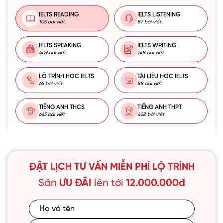
IELTS READING
IELTS LISTENING
105 bài viết
87 bài viết
IELTS SPEAKING
IELTS WRITING
409 bài viết
148 bài viết
LỘ TRÌNH HỌC IELTS
TÀI LIỆU HỌC IELTS
65 bài viết
88 bài viết
TIẾNG ANH THCS
TIẾNG ANH THPT
663 bài viết
428 bài viết
ĐẶT LỊCH TƯ VẤN MIỄN PHÍ LỘ TRÌNH
Săn
ƯU ĐÃI
lên tới
12.000.000đ