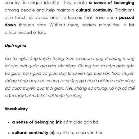
country its unique identity. They create
a sense of belonging
among people and help maintain
cultural continuity
. Traditions
also teach us values and life lessons that have been
passed
down
through time. Without them, society might feel a bit
disconnected or lost.
Dịch nghĩa
Có, tôi nghĩ rằng truyền thống thực sự quan trọng vì chúng mang
lại cho một quốc gia bản sắc riêng. Chúng tạo ra cảm giác gắn
bó giữa mọi người và giúp duy trì sự liên tục của văn hóa. Truyền
thống cũng dạy cho chúng ta những giá trị và bài học cuộc sống
đã được truyền qua thời gian. Nếu không có chúng, xã hội có thể
cảm thấy hơi mất kết nối hoặc lạc lõng.
Vocabulary
a sense of belonging (n):
cảm giác gắn bó
cultural continuity (n):
sự liên tục của văn hóa