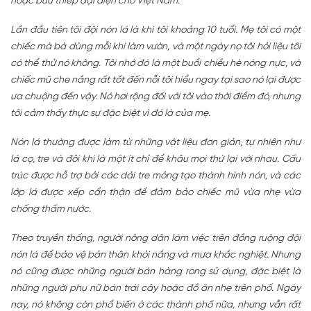
hoặc bưu thiếp đại diện cho Việt Nam.
Lần đầu tiên tôi đội nón lá là khi tôi khoảng 10 tuổi. Mẹ tôi có một
chiếc mà bà dùng mỗi khi làm vườn, và một ngày nọ tôi hỏi liệu tôi
có thể thử nó không. Tôi nhớ đó là một buổi chiều hè nóng nực, và
chiếc mũ che nắng rất tốt đến nỗi tôi hiểu ngay tại sao nó lại được
ưa chuộng đến vậy. Nó hơi rộng đối với tôi vào thời điểm đó, nhưng
tôi cảm thấy thực sự đặc biệt vì đó là của mẹ.
Nón lá thường được làm từ những vật liệu đơn giản, tự nhiên như
lá cọ, tre và đôi khi là một ít chỉ để khâu mọi thứ lại với nhau. Cấu
trúc được hỗ trợ bởi các dải tre mỏng tạo thành hình nón, và các
lớp lá được xếp cẩn thận để đảm bảo chiếc mũ vừa nhẹ vừa
chống thấm nước.
Theo truyền thống, người nông dân làm việc trên đồng ruộng đội
nón lá để bảo vệ bản thân khỏi nắng và mưa khắc nghiệt. Nhưng
nó cũng được những người bán hàng rong sử dụng, đặc biệt là
những người phụ nữ bán trái cây hoặc đồ ăn nhẹ trên phố. Ngày
nay, nó không còn phổ biến ở các thành phố nữa, nhưng vẫn rất