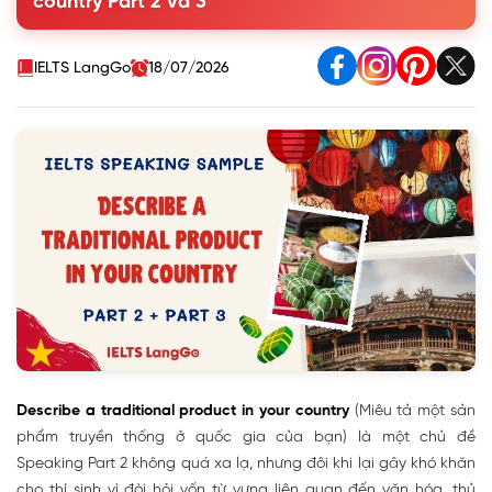
country Part 2 và 3
Part 2
3. Describe a traditional product in your country Part 3
Questions
IELTS LangGo
18/07/2026
Describe a traditional product in your country
(Miêu tả một sản
phẩm truyền thống ở quốc gia của bạn) là một chủ đề
Speaking Part 2 không quá xa lạ, nhưng đôi khi lại gây khó khăn
cho thí sinh vì đòi hỏi vốn từ vựng liên quan đến văn hóa, thủ