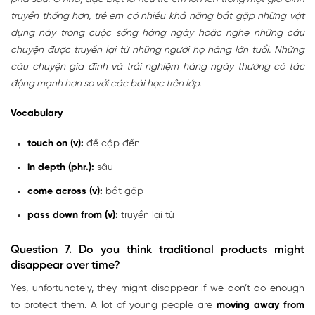
truyền thống hơn, trẻ em có nhiều khả năng bắt gặp những vật
dụng này trong cuộc sống hàng ngày hoặc nghe những câu
chuyện được truyền lại từ những người họ hàng lớn tuổi. Những
câu chuyện gia đình và trải nghiệm hàng ngày thường có tác
động mạnh hơn so với các bài học trên lớp.
Vocabulary
touch on (v):
đề cập đến
in depth (phr.):
sâu
come across (v):
bắt gặp
pass down from (v):
truyền lại từ
Question 7. Do you think traditional products might
disappear over time?
Yes, unfortunately, they might disappear if we don’t do enough
to protect them. A lot of young people are
moving away from