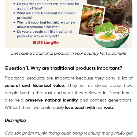
Describe a traditional product in your country Part 3 Sample
Question 1. Why are traditional products important?
Traditional products are important because they carry a lot of
cultural and historical value.
They tell us stories about how
people lived in the past and what they believed in. These items
also help
preserve
national identity
and connect generations.
Without them, we could easily
lose touch with
our
roots
.
Dịch nghĩa
Các sản phẩm truyền thống quan trọng vì chúng mang nhiều giá