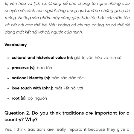
trị văn hóa và lịch sử. Chúng kể cho chúng ta nghe những câu
chuyện về cách con người sống trong quá khứ và những gì họ tin
tưởng. Những sản phẩm này cũng giúp bảo tồn bản sắc dân tộc
và kết nối các thế hệ. Nếu không có chúng, chúng ta có thể dễ
dàng mất kết nối với cội nguồn của mình.
Vocabulary
cultural and historical value (n):
giá trị văn hóa và lịch sử
preserve (v):
bảo tồn
national identity (n):
bản sắc dân tộc
lose touch with (phr.):
mất kết nối với
root (n):
cội nguồn
Question 2. Do you think traditions are important for a
country? Why?
Yes, I think traditions are really important because they give a