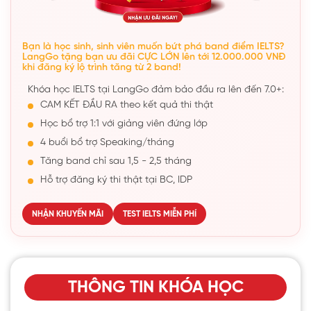
Bạn là học sinh, sinh viên muốn bứt phá band điểm IELTS?
LangGo tặng bạn ưu đãi CỰC LỚN lên tới 12.000.000 VNĐ
khi đăng ký lộ trình tăng từ 2 band!
Khóa học IELTS tại LangGo đảm bảo đầu ra lên đến 7.0+:
CAM KẾT ĐẦU RA theo kết quả thi thật
Học bổ trợ 1:1 với giảng viên đứng lớp
4 buổi bổ trợ Speaking/tháng
Tăng band chỉ sau 1,5 - 2,5 tháng
Hỗ trợ đăng ký thi thật tại BC, IDP
NHẬN KHUYẾN MÃI
TEST IELTS MIỄN PHÍ
THÔNG TIN KHÓA HỌC