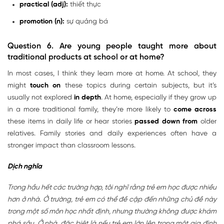
practical (adj):
thiết thực
promotion (n):
sự quảng bá
Question 6. Are young people taught more about
traditional products at school or at home?
In most cases, I think they learn more at home. At school, they
might
touch on
these topics during certain subjects, but it’s
usually not explored
in depth
. At home, especially if they grow up
in a more traditional family, they’re more likely to
come across
these items in daily life or hear stories
passed down from
older
relatives. Family stories and daily experiences often have a
stronger impact than classroom lessons.
Dịch nghĩa
Trong hầu hết các trường hợp, tôi nghĩ rằng trẻ em học được nhiều
hơn ở nhà. Ở trường, trẻ em có thể đề cập đến những chủ đề này
trong một số môn học nhất định, nhưng thường không được khám
phá sâu. Ở nhà, đặc biệt là nếu trẻ em lớn lên trong một gia đình