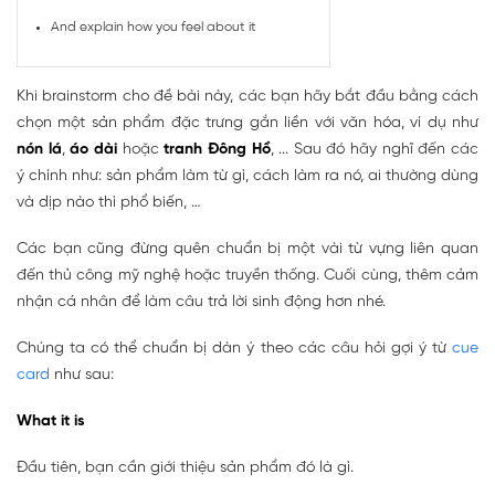
And explain how you feel about it
Khi brainstorm cho đề bài này, các bạn hãy bắt đầu bằng cách
chọn một sản phẩm đặc trưng gắn liền với văn hóa, ví dụ như
nón lá
,
áo dài
hoặc
tranh Đông Hồ
, ... Sau đó hãy nghĩ đến các
ý chính như: sản phẩm làm từ gì, cách làm ra nó, ai thường dùng
và dịp nào thì phổ biến, …
Các bạn cũng đừng quên chuẩn bị một vài từ vựng liên quan
đến thủ công mỹ nghệ hoặc truyền thống. Cuối cùng, thêm cảm
nhận cá nhân để làm câu trả lời sinh động hơn nhé.
Chúng ta có thể chuẩn bị dàn ý theo các câu hỏi gợi ý từ
cue
card
như sau:
What it is
Đầu tiên, bạn cần giới thiệu sản phẩm đó là gì.