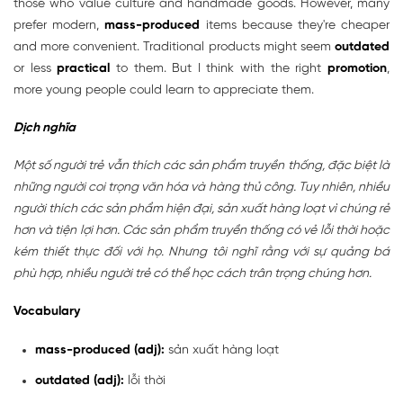
those who value culture and handmade goods. However, many
prefer modern,
mass-produced
items because they're cheaper
and more convenient. Traditional products might seem
outdated
or less
practical
to them. But I think with the right
promotion
,
more young people could learn to appreciate them.
Dịch nghĩa
Một số người trẻ vẫn thích các sản phẩm truyền thống, đặc biệt là
những người coi trọng văn hóa và hàng thủ công. Tuy nhiên, nhiều
người thích các sản phẩm hiện đại, sản xuất hàng loạt vì chúng rẻ
hơn và tiện lợi hơn. Các sản phẩm truyền thống có vẻ lỗi thời hoặc
kém thiết thực đối với họ. Nhưng tôi nghĩ rằng với sự quảng bá
phù hợp, nhiều người trẻ có thể học cách trân trọng chúng hơn.
Vocabulary
mass-produced (adj):
sản xuất hàng loạt
outdated (adj):
lỗi thời