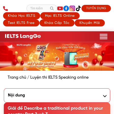
TUYỂN DỤNG
Tìm kiếm
Khóa Học IELTS
Học IELTS Online
Test IELTS Free
Khóa Cấp Tốc
Khuyến Mãi
Trang chủ
/
Luyện thi IELTS Speaking online
Nội dung
1. Phân tích đề Describe a traditional product in your
country IELTS Speaking
Giải đề Describe a traditional product in your
2. Bài mẫu Describe a traditional product in your country