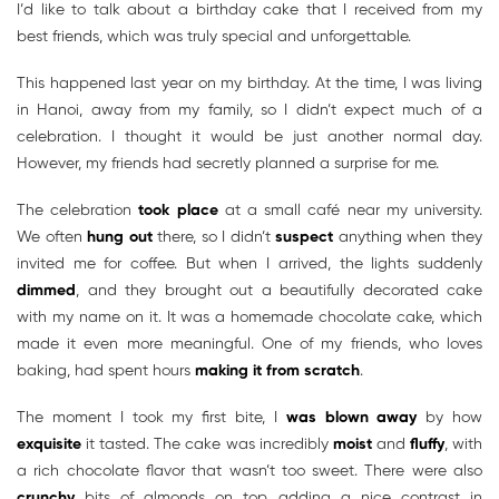
I’d like to talk about a birthday cake that I received from my
best friends, which was truly special and unforgettable.
This happened last year on my birthday. At the time, I was living
in Hanoi, away from my family, so I didn’t expect much of a
celebration. I thought it would be just another normal day.
However, my friends had secretly planned a surprise for me.
The celebration
took place
at a small café near my university.
We often
hung out
there, so I didn’t
suspect
anything when they
invited me for coffee. But when I arrived, the lights suddenly
dimmed
, and they brought out a beautifully decorated cake
with my name on it. It was a homemade chocolate cake, which
made it even more meaningful. One of my friends, who loves
baking, had spent hours
making it from scratch
.
The moment I took my first bite, I
was blown away
by how
exquisite
it tasted. The cake was incredibly
moist
and
fluffy
, with
a rich chocolate flavor that wasn’t too sweet. There were also
crunchy
bits of almonds on top, adding a nice contrast in