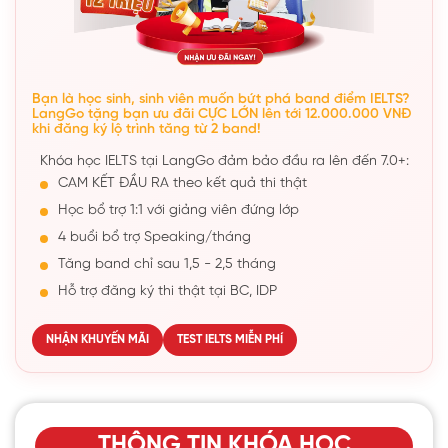
Bạn là học sinh, sinh viên muốn bứt phá band điểm IELTS?
LangGo tặng bạn ưu đãi CỰC LỚN lên tới 12.000.000 VNĐ
khi đăng ký lộ trình tăng từ 2 band!
Khóa học IELTS tại LangGo đảm bảo đầu ra lên đến 7.0+:
CAM KẾT ĐẦU RA theo kết quả thi thật
Học bổ trợ 1:1 với giảng viên đứng lớp
4 buổi bổ trợ Speaking/tháng
Tăng band chỉ sau 1,5 - 2,5 tháng
Hỗ trợ đăng ký thi thật tại BC, IDP
NHẬN KHUYẾN MÃI
TEST IELTS MIỄN PHÍ
THÔNG TIN KHÓA HỌC