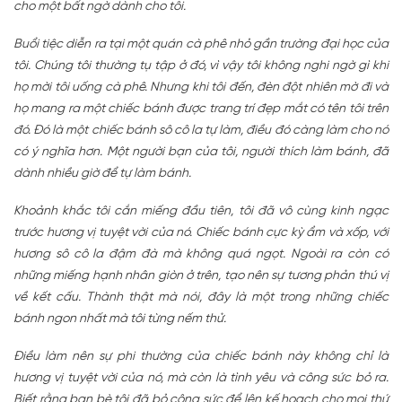
cho một bất ngờ dành cho tôi.
Buổi tiệc diễn ra tại một quán cà phê nhỏ gần trường đại học của
tôi. Chúng tôi thường tụ tập ở đó, vì vậy tôi không nghi ngờ gì khi
họ mời tôi uống cà phê. Nhưng khi tôi đến, đèn đột nhiên mờ đi và
họ mang ra một chiếc bánh được trang trí đẹp mắt có tên tôi trên
đó. Đó là một chiếc bánh sô cô la tự làm, điều đó càng làm cho nó
có ý nghĩa hơn. Một người bạn của tôi, người thích làm bánh, đã
dành nhiều giờ để tự làm bánh.
Khoảnh khắc tôi cắn miếng đầu tiên, tôi đã vô cùng kinh ngạc
trước hương vị tuyệt vời của nó. Chiếc bánh cực kỳ ẩm và xốp, với
hương sô cô la đậm đà mà không quá ngọt. Ngoài ra còn có
những miếng hạnh nhân giòn ở trên, tạo nên sự tương phản thú vị
về kết cấu. Thành thật mà nói, đây là một trong những chiếc
bánh ngon nhất mà tôi từng nếm thử.
Điều làm nên sự phi thường của chiếc bánh này không chỉ là
hương vị tuyệt vời của nó, mà còn là tình yêu và công sức bỏ ra.
Biết rằng bạn bè tôi đã bỏ công sức để lên kế hoạch cho mọi thứ