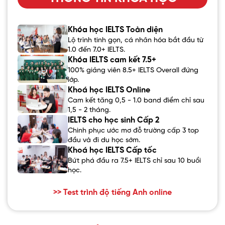
Khóa học IELTS Toàn diện
Lộ trình tinh gọn, cá nhân hóa bắt đầu từ
1.0 đến 7.0+ IELTS.
Khóa IELTS cam kết 7.5+
100% giảng viên 8.5+ IELTS Overall đứng
lớp.
Khoá học IELTS Online
Cam kết tăng 0,5 - 1.0 band điểm chỉ sau
1,5 - 2 tháng.
IELTS cho học sinh Cấp 2
Chinh phục ước mơ đỗ trường cấp 3 top
đầu và đi du học sớm.
Khoá học IELTS Cấp tốc
Bứt phá đầu ra 7.5+ IELTS chỉ sau 10 buổi
học.
>> Test trình độ tiếng Anh online