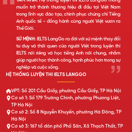
TẦM NHÌN:
Hệ thống luyện thi IELTS LangGo mong
muốn trở thành thương hiệu đi đầu tại Việt Nam
trong lĩnh vực đào tạo, chinh phục chứng chỉ Tiếng
Anh quốc tế - đồng hành cùng người Việt vươn ra
Thế Giới.
SỨ MỆNH:
IELTS LangGo ra đời với sứ mệnh thay đổi
tư duy và thói quen của người Việt trong luyện thi
IELTS nói riêng và học tiếng Anh nói chung, nhằm
giúp người học thành công, hạnh phúc hơn trong sự
nghiệp và cuộc sống.
HỆ THỐNG LUYỆN THI IELTS LANGGO
VPT: Số 201 Cầu Giấy, phường Cầu Giấy, TP Hà Nội
Cơ sở 1: Số 179 Trường Chinh, phường Phương Liệt,
TP Hà Nội
Cơ sở 2: Số 8 Nguyễn Khuyến, phường Hà Đông, TP
Hà Nội
Cơ sở 3: 167 tổ dân phố Phố Săn, Xã Thạch Thất, TP