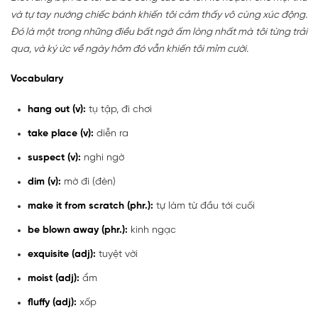
và tự tay nướng chiếc bánh khiến tôi cảm thấy vô cùng xúc động.
Đó là một trong những điều bất ngờ ấm lòng nhất mà tôi từng trải
qua, và ký ức về ngày hôm đó vẫn khiến tôi mỉm cười.
Vocabulary
hang out (v):
tụ tập, đi chơi
take place (v):
diễn ra
suspect (v):
nghi ngờ
dim (v):
mờ đi (đèn)
make it from scratch (phr.):
tự làm từ đầu tới cuối
be blown away (phr.):
kinh ngạc
exquisite (adj):
tuyệt vời
moist (adj):
ẩm
fluffy (adj):
xốp