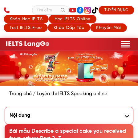
TUYỂN DỤNG
Tìm kiếm
Khóa Học IELTS
Học IELTS Online
Test IELTS Free
Khóa Cấp Tốc
Khuyến Mãi
Trang chủ
/
Luyện thi IELTS Speaking online
Nội dung
1. Phân tích đề Describe a special cake that you received
from others
Bài mẫu Describe a special cake you received
2. Bài mẫu Describe a special cake you received from