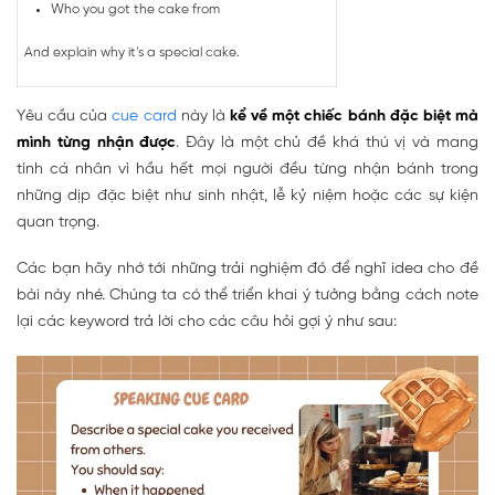
Who you got the cake from
And explain why it’s a special cake.
Yêu cầu của
cue card
này là
kể về một chiếc bánh đặc biệt mà
mình từng nhận được
. Đây là một chủ đề khá thú vị và mang
tính cá nhân vì hầu hết mọi người đều từng nhận bánh trong
những dịp đặc biệt như sinh nhật, lễ kỷ niệm hoặc các sự kiện
quan trọng.
Các bạn hãy nhớ tới những trải nghiệm đó để nghĩ idea cho đề
bài này nhé. Chúng ta có thể triển khai ý tưởng bằng cách note
lại các keyword trả lời cho các câu hỏi gợi ý như sau: