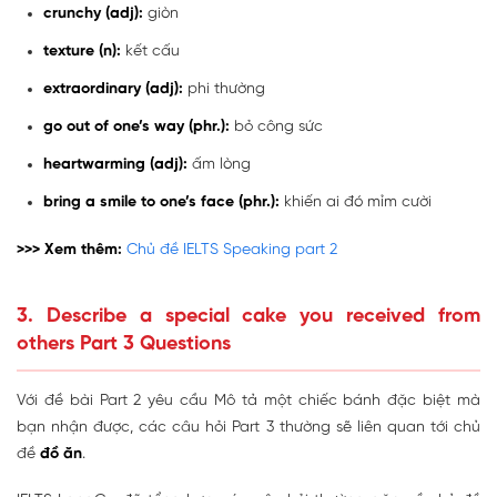
crunchy (adj):
giòn
texture (n):
kết cấu
extraordinary (adj):
phi thường
go out of one’s way (phr.):
bỏ công sức
heartwarming (adj):
ấm lòng
bring a smile to one’s face (phr.):
khiến ai đó mỉm cười
>>> Xem thêm:
Chủ đề IELTS Speaking part 2
3. Describe a special cake you received from
others Part 3 Questions
Với đề bài Part 2 yêu cầu Mô tả một chiếc bánh đặc biệt mà
bạn nhận được, các câu hỏi Part 3 thường sẽ liên quan tới chủ
đề
đồ ăn
.