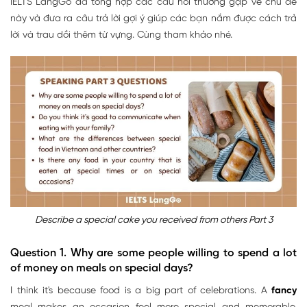
IELTS LangGo đã tổng hợp các câu hỏi thường gặp về chủ đề
này và đưa ra câu trả lời gợi ý giúp các bạn nắm được cách trả
lời và trau dồi thêm từ vựng. Cùng tham khảo nhé.
Describe a special cake you received from others Part 3
Question 1. Why are some people willing to spend a lot
of money on meals on special days?
I think it's because food is a big part of celebrations. A
fancy