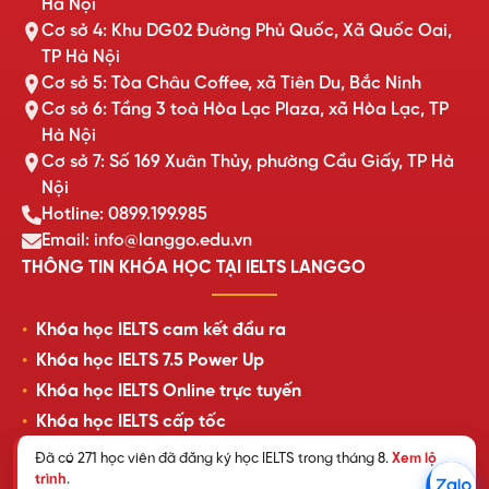
Hà Nội
Cơ sở 4: Khu DG02 Đường Phủ Quốc, Xã Quốc Oai,
TP Hà Nội
Cơ sở 5: Tòa Châu Coffee, xã Tiên Du, Bắc Ninh
Cơ sở 6: Tầng 3 toà Hòa Lạc Plaza, xã Hòa Lạc, TP
Hà Nội
Cơ sở 7: Số 169 Xuân Thủy, phường Cầu Giấy, TP Hà
Nội
Hotline: 0899.199.985
Email: info@langgo.edu.vn
THÔNG TIN KHÓA HỌC TẠI IELTS LANGGO
Khóa học IELTS cam kết đầu ra
Khóa học IELTS 7.5 Power Up
Khóa học IELTS Online trực tuyến
Khóa học IELTS cấp tốc
Lịch khai giảng lớp học mới nhất
Đã có 271 học viên đã đăng ký học IELTS trong tháng 8.
Xem lộ
trình
.
Review của học viên LangGo