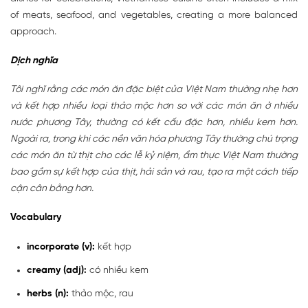
of meats, seafood, and vegetables, creating a more balanced
approach.
Dịch nghĩa
Tôi nghĩ rằng các món ăn đặc biệt của Việt Nam thường nhẹ hơn
và kết hợp nhiều loại thảo mộc hơn so với các món ăn ở nhiều
nước phương Tây, thường có kết cấu đặc hơn, nhiều kem hơn.
Ngoài ra, trong khi các nền văn hóa phương Tây thường chú trọng
các món ăn từ thịt cho các lễ kỷ niệm, ẩm thực Việt Nam thường
bao gồm sự kết hợp của thịt, hải sản và rau, tạo ra một cách tiếp
cận cân bằng hơn.
Vocabulary
incorporate (v):
kết hợp
creamy (adj):
có nhiều kem
herbs (n):
thảo mộc, rau