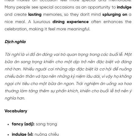
meal makes an occasion feel more special and memorable.
Many people see special occasions as an opportunity to
indulge
and create
lasting
memories, so they don't mind
splurging on
a
nice meal. A luxurious
dining experience
often enhances the
celebration, making it feel more meaningful.
Dịch nghĩa
Tôi nghĩ là vì đồ ăn đóng vai trò quan trọng trong các buổi lễ. Một
bữa ăn sang trọng khiến cho một dịp trở nên đặc biệt và đáng
nhớ hơn. Nhiều người coi những dịp đặc biệt là cơ hội để nuông
chiều bản thân và tạo nên những kỷ niệm lâu dài, vì vậy họ không
ngại chi tiêu cho một bữa ăn ngon. Trải nghiệm ăn uống xa hoa
thường làm tăng thêm sự phấn khích, khiến cho buổi lễ trở nên ý
nghĩa hơn.
Vocabulary
fancy (adj):
sang trọng
indulge (v):
nuông chiều