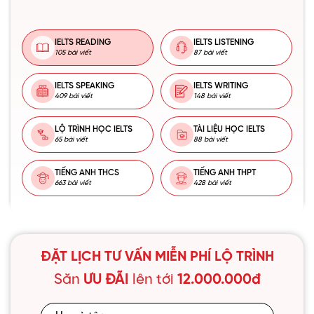
IELTS READING
IELTS LISTENING
105 bài viết
87 bài viết
IELTS SPEAKING
IELTS WRITING
409 bài viết
148 bài viết
LỘ TRÌNH HỌC IELTS
TÀI LIỆU HỌC IELTS
65 bài viết
88 bài viết
TIẾNG ANH THCS
TIẾNG ANH THPT
663 bài viết
428 bài viết
ĐẶT LỊCH TƯ VẤN MIỄN PHÍ LỘ TRÌNH
Săn
ƯU ĐÃI
lên tới
12.000.000đ