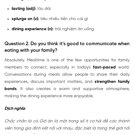
lasting (adj):
lâu dài
splurge on (v):
tiêu nhiều tiền cho cái gì
dining experience (n):
trải nghiệm ăn uống
Question 2. Do you think it’s good to communicate when
eating with your family?
Absolutely. Mealtime is one of the few opportunities for family
members to connect, especially in today's
fast-paced
world.
Conversations during meals allow people to share their daily
experiences, discuss important matters, and
strengthen family
bonds
. It also creates a warm and supportive atmosphere,
making the dining experience more enjoyable.
Dịch nghĩa
Chắc chắn là có. Giờ ăn là một trong số ít cơ hội để các thành
viên trong gia đình kết nối với nhau, đặc biệt là trong thế giới hối