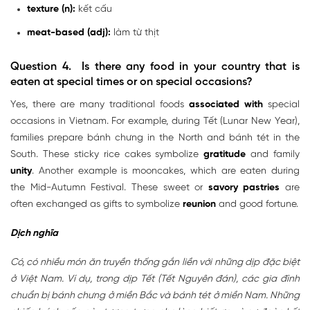
texture (n):
kết cấu
meat-based (adj):
làm từ thịt
Question 4. Is there any food in your country that is
eaten at special times or on special occasions?
Yes, there are many traditional foods
associated with
special
occasions in Vietnam. For example, during Tết (Lunar New Year),
families prepare bánh chưng in the North and bánh tét in the
South. These sticky rice cakes symbolize
gratitude
and family
unity
. Another example is mooncakes, which are eaten during
the Mid-Autumn Festival. These sweet or
savory
pastries
are
often exchanged as gifts to symbolize
reunion
and good fortune.
Dịch nghĩa
Có, có nhiều món ăn truyền thống gắn liền với những dịp đặc biệt
ở Việt Nam. Ví dụ, trong dịp Tết (Tết Nguyên đán), các gia đình
chuẩn bị bánh chưng ở miền Bắc và bánh tét ở miền Nam. Những