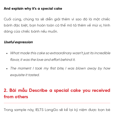
And explain why it’s a special cake
Cuối cùng, chúng ta sẽ diễn giải thêm vì sao đó là một chiếc
bánh đặc biệt, bạn hoàn toàn có thể mô tả thêm về mùi vị, hình
dáng của chiếc bánh nếu muốn.
Useful expression
What made this cake so extraordinary wasn’t just its incredible
flavor, it was the love and effort behind it.
The moment I took my first bite, I was blown away by how
exquisite it tasted.
2. Bài mẫu Describe a special cake
you received
from others
Trong sample này, IELTS LangGo sẽ kể lại kỷ niệm được bạn bè