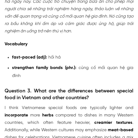
hả ngày nay. Các cuộc trò chuyện trong bữa ăn cho phép mọi
người chia sẻ những trải nghiệm hàng ngày, thảo luận về những
vấn đề quan trọng và củng cố mối quan hệ gia đình. Nó cũng tạo
ra bầu không khí ấm áp và cảm giác được ủng hộ, giúp trải
nghiệm ăn uống trở nên thú vị hơn.
Vocabulary
fast-paced (adj):
hối hả
strengthen family bonds (phr.):
củng cố mối quan hệ gia
đình
Question 3. What are the differences between special
food in Vietnam and other countries?
I think Vietnamese special foods are typically lighter and
incorporate
more
herbs
compared to dishes in many Western
countries, which often feature heavier,
creamier
textures
.
Additionally, while Western cultures may emphasize
meat-based
dishes for celebrations, Vietnamese cuisine often includes a mix