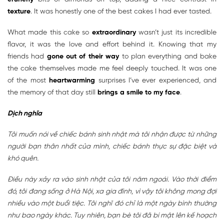
texture
. It was honestly one of the best cakes I had ever tasted.
What made this cake so
extraordinary
wasn’t just its incredible
flavor, it was the love and effort behind it. Knowing that my
friends had
gone out of their way
to plan everything and bake
the cake themselves made me feel deeply touched. It was one
of the most
heartwarming
surprises I’ve ever experienced, and
the memory of that day still
brings a smile to my face
.
Dịch nghĩa
Tôi muốn nói về chiếc bánh sinh nhật mà tôi nhận được từ những
người bạn thân nhất của mình, chiếc bánh thực sự đặc biệt và
khó quên.
Điều này xảy ra vào sinh nhật của tôi năm ngoái. Vào thời điểm
đó, tôi đang sống ở Hà Nội, xa gia đình, vì vậy tôi không mong đợi
nhiều vào một buổi tiệc. Tôi nghĩ đó chỉ là một ngày bình thường
như bao ngày khác. Tuy nhiên, bạn bè tôi đã bí mật lên kế hoạch