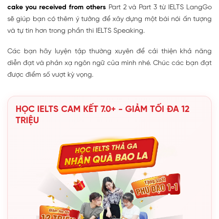
cake you received from others
Part 2 và Part 3 từ IELTS LangGo
sẽ giúp bạn có thêm ý tưởng để xây dựng một bài nói ấn tượng
và tự tin hơn trong phần thi IELTS Speaking.
Các bạn hãy luyện tập thường xuyên để cải thiện khả năng
diễn đạt và phản xạ ngôn ngữ của mình nhé. Chúc các bạn đạt
được điểm số vượt kỳ vọng.
HỌC IELTS CAM KẾT 7.0+ - GIẢM TỐI ĐA 12
TRIỆU