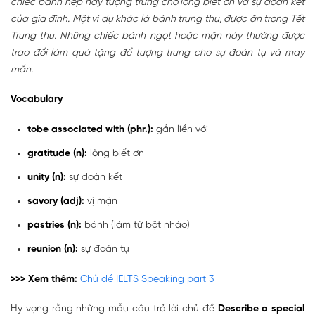
chiếc bánh nếp này tượng trưng cho lòng biết ơn và sự đoàn kết
của gia đình. Một ví dụ khác là bánh trung thu, được ăn trong Tết
Trung thu. Những chiếc bánh ngọt hoặc mặn này thường được
trao đổi làm quà tặng để tượng trưng cho sự đoàn tụ và may
mắn.
Vocabulary
tobe associated with (phr.):
gắn liền với
gratitude (n):
lòng biết ơn
unity (n):
sự đoàn kết
savory (adj):
vị mặn
pastries (n):
bánh (làm từ bột nhào)
reunion (n):
sự đoàn tụ
>>> Xem thêm:
Chủ đề IELTS Speaking part 3
Hy vọng rằng những mẫu câu trả lời chủ đề
Describe a special