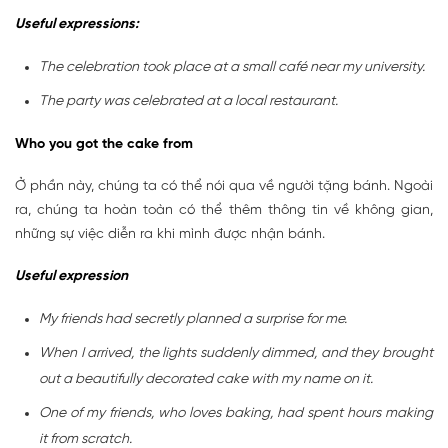
Useful expressions:
The celebration took place at a small café near my university.
The party was celebrated at a local restaurant.
Who you got the cake from
Ở phần này, chúng ta có thể nói qua về người tặng bánh. Ngoài
ra, chúng ta hoàn toàn có thể thêm thông tin về không gian,
những sự việc diễn ra khi mình được nhận bánh.
Useful expression
My friends had secretly planned a surprise for me.
When I arrived, the lights suddenly dimmed, and they brought
out a beautifully decorated cake with my name on it.
One of my friends, who loves baking, had spent hours making
it from scratch.