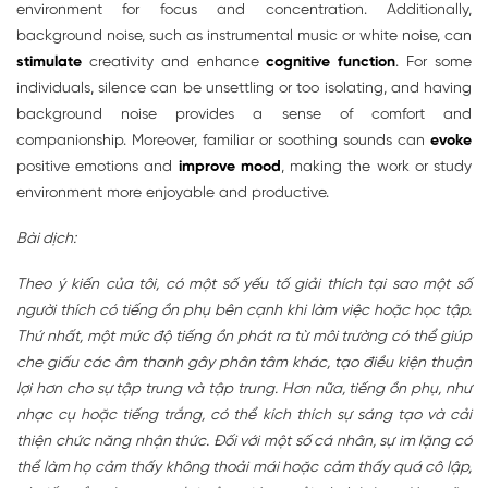
environment for focus and concentration. Additionally,
background noise, such as instrumental music or white noise, can
stimulate
creativity and enhance
cognitive function
. For some
individuals, silence can be unsettling or too isolating, and having
background noise provides a sense of comfort and
companionship. Moreover, familiar or soothing sounds can
evoke
positive emotions and
improve mood
, making the work or study
environment more enjoyable and productive.
Bài dịch:
Theo ý kiến của tôi, có một số yếu tố giải thích tại sao một số
người thích có tiếng ồn phụ bên cạnh khi làm việc hoặc học tập.
Thứ nhất, một mức độ tiếng ồn phát ra từ môi trường có thể giúp
che giấu các âm thanh gây phân tâm khác, tạo điều kiện thuận
lợi hơn cho sự tập trung và tập trung. Hơn nữa, tiếng ồn phụ, như
nhạc cụ hoặc tiếng trắng, có thể kích thích sự sáng tạo và cải
thiện chức năng nhận thức. Đối với một số cá nhân, sự im lặng có
thể làm họ cảm thấy không thoải mái hoặc cảm thấy quá cô lập,