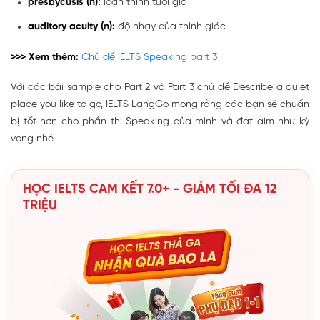
presbycusis (n):
loạn thính tuổi già
auditory acuity (n):
độ nhạy của thính giác
>>> Xem thêm:
Chủ đề IELTS Speaking part 3
Với các bài sample cho Part 2 và Part 3 chủ đề Describe a quiet
place you like to go, IELTS LangGo mong rằng các bạn sẽ chuẩn
bị tốt hơn cho phần thi Speaking của mình và đạt aim như kỳ
vọng nhé.
HỌC IELTS CAM KẾT 7.0+ - GIẢM TỐI ĐA 12
TRIỆU