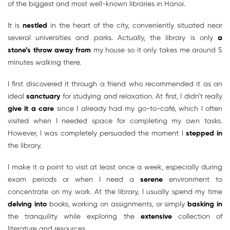
of the biggest and most well-known libraries in Hanoi.
It is
nestled
in the heart of the city, conveniently situated near
several universities and parks. Actually, the library is only
a
stone’s throw away from
my house so it only takes me around 5
minutes walking there.
I first discovered it through a friend who recommended it as an
ideal
sanctuary
for studying and relaxation. At first, I didn’t really
give it a care
since I already had my go-to-café, which I often
visited when I needed space for completing my own tasks.
However, I was completely persuaded the moment I
stepped in
the library.
I make it a point to visit at least once a week, especially during
exam periods or when I need a
serene
environment to
concentrate on my work. At the library, I usually spend my time
delving into
books, working on assignments, or simply
basking in
the tranquility while exploring the
extensive
collection of
literature and resources.