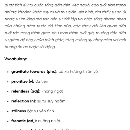
được tích lũy từ cuộc sống dẫn đến việc người cao tuổi trân trọng
những khoảnh khắc suy tư và thư giãn yên bình, tìm thấy sự an ủi
trong sự im lặng mà tạo nên sự đối lập với nhịp sống nhanh nhẹn
của những năm trước đó. Hơn nữa, các thay đổi liên quan đến
tuổi tác trong thính giác, như loạn thính tuổi già, thường dẫn đến
sự giảm độ nhạy của thính giác, tăng cường sự nhạy cảm với môi
trường ồn ào hoặc sôi động.
Vocabulary:
gravitate towards (phr.):
có xu hướng thiên về
prioritize (v):
ưu tiên
relentless (adj):
không ngớt
reflection (n):
sự tự suy ngẫm
stillness (v):
sự yên tĩnh
frenetic (adj):
cuồng nhiệt