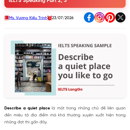
IELTS Speaking Part 2, 3
Answers
Ms. Vương Kiều Trinh
23/07/2026
Describe a quiet place
là một trong những chủ đề liên quan
đến miêu tả địa điểm mà khá thường xuyên xuất hiện trong
những đợt thi gần đây.