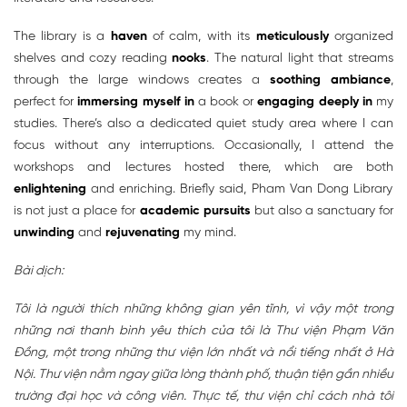
The library is a
haven
of calm, with its
meticulously
organized
shelves and cozy reading
nooks
. The natural light that streams
through the large windows creates a
soothing
ambiance
,
perfect for
immersing myself in
a book or
engaging deeply in
my
studies. There’s also a dedicated quiet study area where I can
focus without any interruptions. Occasionally, I attend the
workshops and lectures hosted there, which are both
enlightening
and enriching. Briefly said, Pham Van Dong Library
is not just a place for
academic pursuits
but also a sanctuary for
unwinding
and
rejuvenating
my mind.
Bài dịch:
Tôi là người thích những không gian yên tĩnh, vì vậy một trong
những nơi thanh bình yêu thích của tôi là Thư viện Phạm Văn
Đồng, một trong những thư viện lớn nhất và nổi tiếng nhất ở Hà
Nội. Thư viện nằm ngay giữa lòng thành phố, thuận tiện gần nhiều
trường đại học và công viên. Thực tế, thư viện chỉ cách nhà tôi