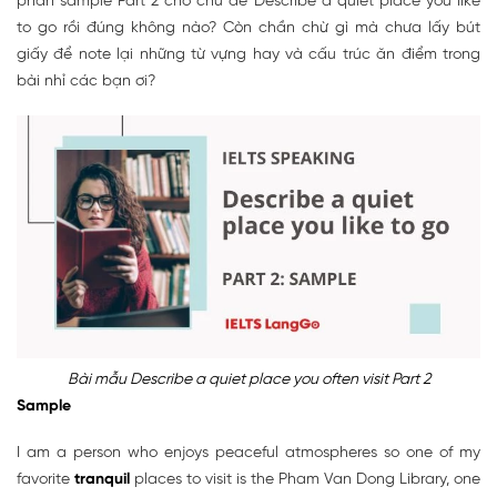
phần sample Part 2 cho chủ đề Describe a quiet place you like
to go rồi đúng không nào? Còn chần chừ gì mà chưa lấy bút
giấy để note lại những từ vựng hay và cấu trúc ăn điểm trong
bài nhỉ các bạn ơi?
Bài mẫu Describe a quiet place you often visit Part 2
Sample
I am a person who enjoys peaceful atmospheres so one of my
favorite
tranquil
places to visit is the Pham Van Dong Library, one