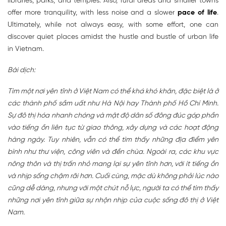
libraries, parks, and temples. Also, rural areas and smaller towns
offer more tranquility, with less noise and a slower
pace of life
.
Ultimately, while not always easy, with some effort, one can
discover quiet places amidst the hustle and bustle of urban life
in Vietnam.
Bài dịch:
Tìm một nơi yên tĩnh ở Việt Nam có thể khá khó khăn, đặc biệt là ở
các thành phố sầm uất như Hà Nội hay Thành phố Hồ Chí Minh.
Sự đô thị hóa nhanh chóng và mật độ dân số đông đúc góp phần
vào tiếng ồn liên tục từ giao thông, xây dựng và các hoạt động
hàng ngày. Tuy nhiên, vẫn có thể tìm thấy những địa điểm yên
bình như thư viện, công viên và đền chùa. Ngoài ra, các khu vực
nông thôn và thị trấn nhỏ mang lại sự yên tĩnh hơn, với ít tiếng ồn
và nhịp sống chậm rãi hơn. Cuối cùng, mặc dù không phải lúc nào
cũng dễ dàng, nhưng với một chút nỗ lực, người ta có thể tìm thấy
những nơi yên tĩnh giữa sự nhộn nhịp của cuộc sống đô thị ở Việt
Nam.