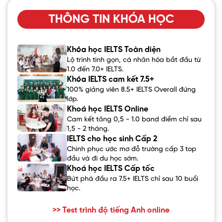
THÔNG TIN KHÓA HỌC
Khóa học IELTS Toàn diện
Lộ trình tinh gọn, cá nhân hóa bắt đầu từ
1.0 đến 7.0+ IELTS.
Khóa IELTS cam kết 7.5+
100% giảng viên 8.5+ IELTS Overall đứng
lớp.
Khoá học IELTS Online
Cam kết tăng 0,5 - 1.0 band điểm chỉ sau
1,5 - 2 tháng.
IELTS cho học sinh Cấp 2
Chinh phục ước mơ đỗ trường cấp 3 top
đầu và đi du học sớm.
Khoá học IELTS Cấp tốc
Bứt phá đầu ra 7.5+ IELTS chỉ sau 10 buổi
học.
>> Test trình độ tiếng Anh online