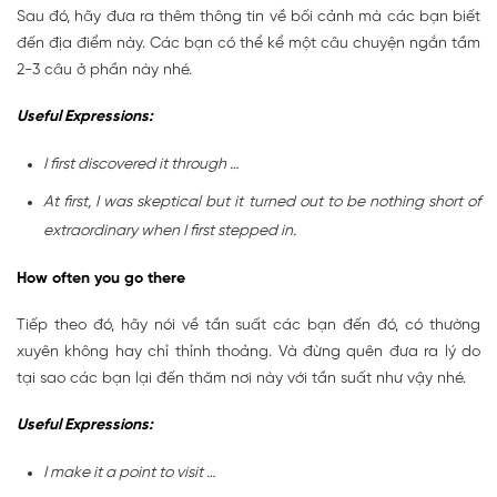
Sau đó, hãy đưa ra thêm thông tin về bối cảnh mà các bạn biết
đến địa điểm này. Các bạn có thể kể một câu chuyện ngắn tầm
2-3 câu ở phần này nhé.
Useful Expressions:
I first discovered it through …
At first, I was skeptical but it turned out to be nothing short of
extraordinary when I first stepped in.
How often you go there
Tiếp theo đó, hãy nói về tần suất các bạn đến đó, có thường
xuyên không hay chỉ thỉnh thoảng. Và đừng quên đưa ra lý do
tại sao các bạn lại đến thăm nơi này với tần suất như vậy nhé.
Useful Expressions:
I make it a point to visit …