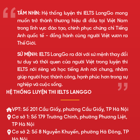
TẦM NHÌN:
Hệ thống luyện thi IELTS LangGo mong
muốn trở thành thương hiệu đi đầu tại Việt Nam
trong lĩnh vực đào tạo, chinh phục chứng chỉ Tiếng
Anh quốc tế - đồng hành cùng người Việt vươn ra
Thế Giới.
SỨ MỆNH:
IELTS LangGo ra đời với sứ mệnh thay đổi
tư duy và thói quen của người Việt trong luyện thi
IELTS nói riêng và học tiếng Anh nói chung, nhằm
giúp người học thành công, hạnh phúc hơn trong sự
nghiệp và cuộc sống.
HỆ THỐNG LUYỆN THI IELTS LANGGO
VPT: Số 201 Cầu Giấy, phường Cầu Giấy, TP Hà Nội
Cơ sở 1: Số 179 Trường Chinh, phường Phương Liệt,
TP Hà Nội
Cơ sở 2: Số 8 Nguyễn Khuyến, phường Hà Đông, TP
Hà Nội