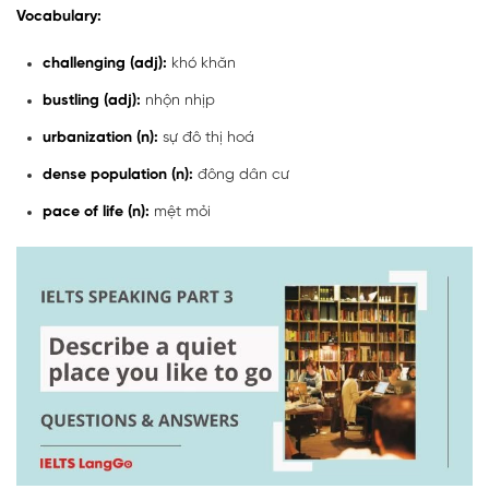
Vocabulary:
challenging (adj):
khó khăn
bustling (adj):
nhộn nhịp
urbanization (n):
sự đô thị hoá
dense population (n):
đông dân cư
pace of life (n):
mệt mỏi