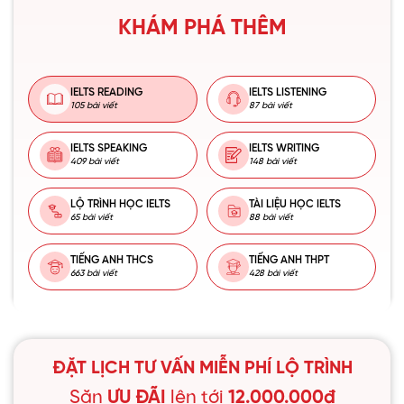
KHÁM PHÁ THÊM
IELTS READING
IELTS LISTENING
105 bài viết
87 bài viết
IELTS SPEAKING
IELTS WRITING
409 bài viết
148 bài viết
LỘ TRÌNH HỌC IELTS
TÀI LIỆU HỌC IELTS
65 bài viết
88 bài viết
TIẾNG ANH THCS
TIẾNG ANH THPT
663 bài viết
428 bài viết
ĐẶT LỊCH TƯ VẤN MIỄN PHÍ LỘ TRÌNH
Săn
ƯU ĐÃI
lên tới
12.000.000đ