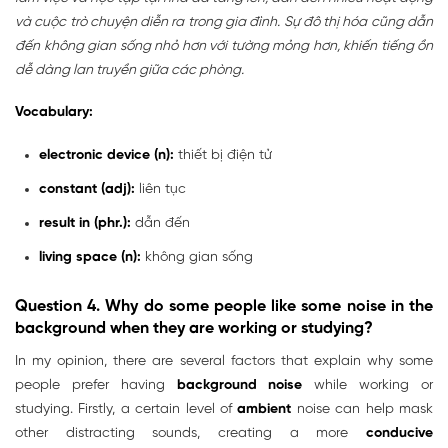
và cuộc trò chuyện diễn ra trong gia đình. Sự đô thị hóa cũng dẫn
đến không gian sống nhỏ hơn với tường mỏng hơn, khiến tiếng ồn
dễ dàng lan truyền giữa các phòng.
Vocabulary:
electronic device (n):
thiết bị điện tử
constant (adj):
liên tục
result in (phr.):
dẫn đến
living space (n):
không gian sống
Question 4.
Why do some people like some noise in the
background when they are working or studying?
In my opinion, there are several factors that explain why some
people prefer having
background noise
while working or
studying. Firstly, a certain level of
ambient
noise can help mask
other distracting sounds, creating a more
conducive