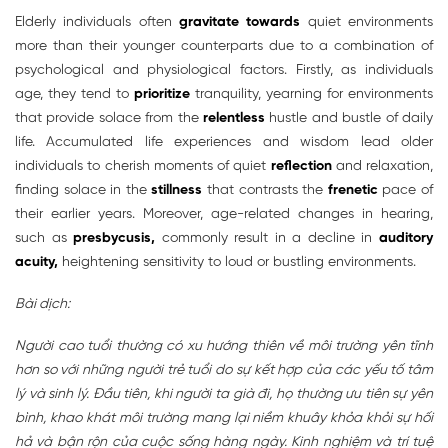
Elderly individuals often
gravitate towards
quiet environments
more than their younger counterparts due to a combination of
psychological and physiological factors. Firstly, as individuals
age, they tend to
prioritize
tranquility, yearning for environments
that provide solace from the
relentless
hustle and bustle of daily
life. Accumulated life experiences and wisdom lead older
individuals to cherish moments of quiet
reflection
and relaxation,
finding solace in the
stillness
that contrasts the
frenetic
pace of
their earlier years. Moreover, age-related changes in hearing,
such as
presbycusis,
commonly result in a decline in
auditory
acuity,
heightening sensitivity to loud or bustling environments.
Bài dịch:
Người cao tuổi thường có xu hướng thiên về môi trường yên tĩnh
hơn so với những người trẻ tuổi do sự kết hợp của các yếu tố tâm
lý và sinh lý. Đầu tiên, khi người ta già đi, họ thường ưu tiên sự yên
bình, khao khát môi trường mang lại niềm khuây khỏa khỏi sự hối
hả và bận rộn của cuộc sống hàng ngày. Kinh nghiệm và trí tuệ