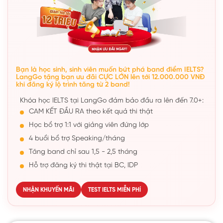
Bạn là học sinh, sinh viên muốn bứt phá band điểm IELTS?
LangGo tặng bạn ưu đãi CỰC LỚN lên tới 12.000.000 VNĐ
khi đăng ký lộ trình tăng từ 2 band!
Khóa học IELTS tại LangGo đảm bảo đầu ra lên đến 7.0+:
CAM KẾT ĐẦU RA theo kết quả thi thật
Học bổ trợ 1:1 với giảng viên đứng lớp
4 buổi bổ trợ Speaking/tháng
Tăng band chỉ sau 1,5 - 2,5 tháng
Hỗ trợ đăng ký thi thật tại BC, IDP
NHẬN KHUYẾN MÃI
TEST IELTS MIỄN PHÍ