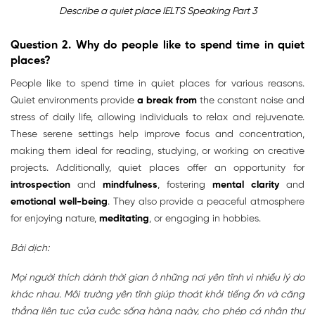
Describe a quiet place IELTS Speaking Part 3
Question 2.
Why do people like to spend time in quiet
places?
People like to spend time in quiet places for various reasons.
Quiet environments provide
a break from
the constant noise and
stress of daily life, allowing individuals to relax and rejuvenate.
These serene settings help improve focus and concentration,
making them ideal for reading, studying, or working on creative
projects. Additionally, quiet places offer an opportunity for
introspection
and
mindfulness
, fostering
mental clarity
and
emotional well-being
. They also provide a peaceful atmosphere
for enjoying nature,
meditating
, or engaging in hobbies.
Bài dịch:
Mọi người thích dành thời gian ở những nơi yên tĩnh vì nhiều lý do
khác nhau. Môi trường yên tĩnh giúp thoát khỏi tiếng ồn và căng
thẳng liên tục của cuộc sống hàng ngày, cho phép cá nhân thư