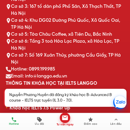
Cơ sở 3: 167 tổ dân phố Phố Săn, Xã Thạch Thất, TP
Hà Nội
Cơ sở 4: Khu DG02 Đường Phủ Quốc, Xã Quốc Oai,
TP Hà Nội
Cơ sở 5: Tòa Châu Coffee, xã Tiên Du, Bắc Ninh
Cơ sở 6: Tầng 3 toà Hòa Lạc Plaza, xã Hòa Lạc, TP
Hà Nội
Cơ sở 7: Số 169 Xuân Thủy, phường Cầu Giấy, TP Hà
Nội
Hotline: 0899.199.985
Email: info@langgo.edu.vn
THÔNG TIN KHÓA HỌC TẠI IELTS LANGGO
Nguyễn Phương Huyền đã đăng ký khóa học B-Advanced B
Khóa học IELTS cam kết đầu ra
course - IELTS trực tuyến (IL 3.0 - 7.0).
Khóa học IELTS 7.5 Power Up
Khóa học IELTS Online trực tuyến
Khóa học IELTS cấp tốc
Hotline
Ưu đãi
Điểm cao
Lên đầu
Tư vấn ngay