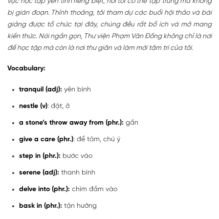
vực học tập yên tĩnh riêng biệt, nơi tôi có thể tập trung mà không
bị gián đoạn. Thỉnh thoảng, tôi tham dự các buổi hội thảo và bài
giảng được tổ chức tại đây, chúng đều rất bổ ích và mở mang
kiến thức. Nói ngắn gọn, Thư viện Phạm Văn Đồng không chỉ là nơi
để học tập mà còn là nơi thư giãn và làm mới tâm trí của tôi.
Vocabulary:
tranquil (adj):
yên bình
nestle (v)
: đặt, ở
a stone’s throw away from (phr.):
gần
give a care (phr.)
: để tâm, chú ý
step in (phr.):
bước vào
serene (adj):
thanh bình
delve into (phr.):
chìm đắm vào
bask in (phr.):
tận hưởng