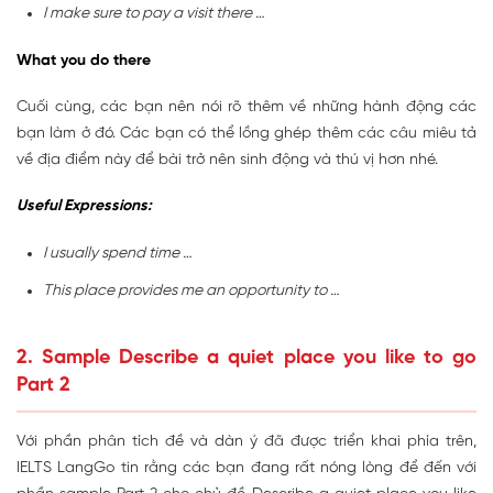
I make sure to pay a visit there …
What you do there
Cuối cùng, các bạn nên nói rõ thêm về những hành động các
bạn làm ở đó. Các bạn có thể lồng ghép thêm các câu miêu tả
về địa điểm này để bài trở nên sinh động và thú vị hơn nhé.
Useful Expressions:
I usually spend time …
This place provides me an opportunity to …
2. Sample Describe a quiet place you like to go
Part 2
Với phần phân tích đề và dàn ý đã được triển khai phía trên,
IELTS LangGo tin rằng các bạn đang rất nóng lòng để đến với