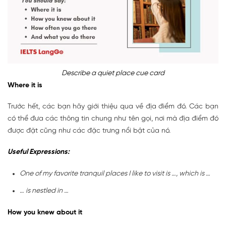
Describe a quiet place cue card
Where it is
Trước hết, các bạn hãy giới thiệu qua về địa điểm đó. Các bạn
có thể đưa các thông tin chung như tên gọi, nơi mà địa điểm đó
được đặt cũng như các đặc trưng nổi bật của nó.
Useful Expressions:
One of my favorite tranquil places I like to visit is …, which is …
… is nestled in …
How you knew about it