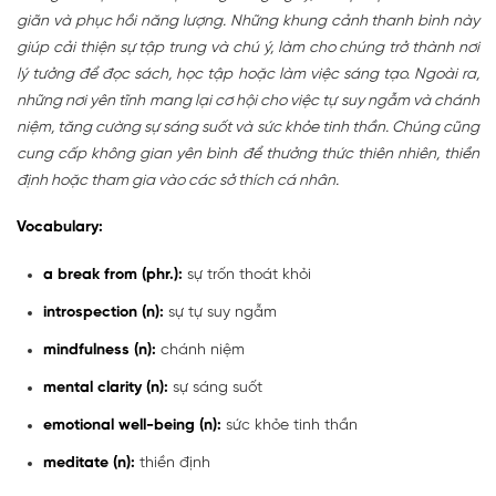
giãn và phục hồi năng lượng. Những khung cảnh thanh bình này
giúp cải thiện sự tập trung và chú ý, làm cho chúng trở thành nơi
lý tưởng để đọc sách, học tập hoặc làm việc sáng tạo. Ngoài ra,
những nơi yên tĩnh mang lại cơ hội cho việc tự suy ngẫm và chánh
niệm, tăng cường sự sáng suốt và sức khỏe tinh thần. Chúng cũng
cung cấp không gian yên bình để thưởng thức thiên nhiên, thiền
định hoặc tham gia vào các sở thích cá nhân.
Vocabulary:
a break from (phr.):
sự trốn thoát khỏi
introspection (n):
sự tự suy ngẫm
mindfulness (n):
chánh niệm
mental clarity (n):
sự sáng suốt
emotional well-being (n):
sức khỏe tinh thần
meditate (n):
thiền định