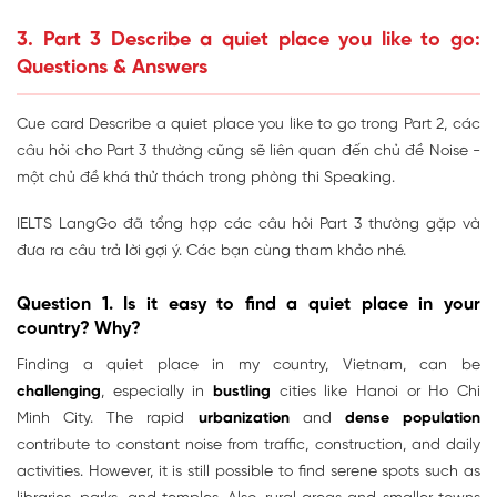
3. Part 3 Describe a quiet place you like to go:
Questions & Answers
Cue card Describe a quiet place you like to go trong Part 2, các
câu hỏi cho Part 3 thường cũng sẽ liên quan đến chủ đề Noise -
một chủ đề khá thử thách trong phòng thi Speaking.
IELTS LangGo đã tổng hợp các câu hỏi Part 3 thường gặp và
đưa ra câu trả lời gợi ý. Các bạn cùng tham khảo nhé.
Question 1.
Is it easy to find a quiet place in your
country? Why?
Finding a quiet place in my country, Vietnam, can be
challenging
, especially in
bustling
cities like Hanoi or Ho Chi
Minh City. The rapid
urbanization
and
dense population
contribute to constant noise from traffic, construction, and daily
activities. However, it is still possible to find serene spots such as