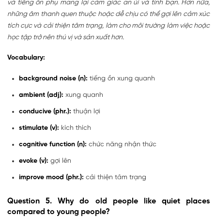
và tiếng ồn phụ mang lại cảm giác an ủi và tình bạn. Hơn nữa,
những âm thanh quen thuộc hoặc dễ chịu có thể gợi lên cảm xúc
tích cực và cải thiện tâm trạng, làm cho môi trường làm việc hoặc
học tập trở nên thú vị và sản xuất hơn.
Vocabulary:
background noise (n):
tiếng ồn xung quanh
ambient (adj):
xung quanh
conducive (phr.):
thuận lợi
stimulate (v):
kích thích
cognitive function (n):
chức năng nhận thức
evoke (v):
gợi lên
improve mood (phr.):
cải thiện tâm trạng
Question 5.
Why do old people like quiet places
compared to young people?