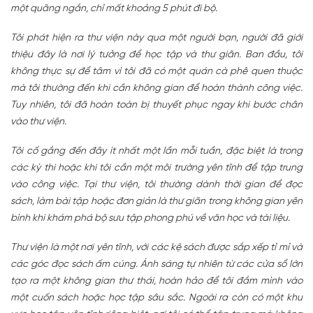
một quãng ngắn, chỉ mất khoảng 5 phút đi bộ.
Tôi phát hiện ra thư viện này qua một người bạn, người đã giới
thiệu đây là nơi lý tưởng để học tập và thư giãn. Ban đầu, tôi
không thực sự để tâm vì tôi đã có một quán cà phê quen thuộc
mà tôi thường đến khi cần không gian để hoàn thành công việc.
Tuy nhiên, tôi đã hoàn toàn bị thuyết phục ngay khi bước chân
vào thư viện.
Tôi cố gắng đến đây ít nhất một lần mỗi tuần, đặc biệt là trong
các kỳ thi hoặc khi tôi cần một môi trường yên tĩnh để tập trung
vào công việc. Tại thư viện, tôi thường dành thời gian để đọc
sách, làm bài tập hoặc đơn giản là thư giãn trong không gian yên
bình khi khám phá bộ sưu tập phong phú về văn học và tài liệu.
Thư viện là một nơi yên tĩnh, với các kệ sách được sắp xếp tỉ mỉ và
các góc đọc sách ấm cúng. Ánh sáng tự nhiên từ các cửa sổ lớn
tạo ra một không gian thư thái, hoàn hảo để tôi đắm mình vào
một cuốn sách hoặc học tập sâu sắc. Ngoài ra còn có một khu