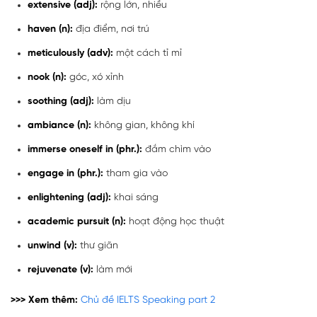
extensive (adj):
rộng lớn, nhiều
haven (n):
địa điểm, nơi trú
meticulously (adv):
một cách tỉ mỉ
nook (n):
góc, xó xỉnh
soothing (adj):
làm dịu
ambiance (n):
không gian, không khí
immerse oneself in (phr.):
đắm chìm vào
engage in (phr.):
tham gia vào
enlightening (adj):
khai sáng
academic pursuit (n):
hoạt động học thuật
unwind (v):
thư giãn
rejuvenate (v):
làm mới
>>> Xem thêm:
Chủ đề IELTS Speaking part 2