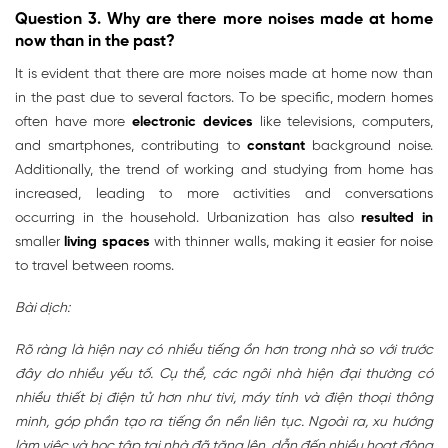
Question 3.
Why are there more noises made at home
now than in the past?
It is evident that there are more noises made at home now than
in the past due to several factors. To be specific, modern homes
often have more
electronic devices
like televisions, computers,
and smartphones, contributing to
constant
background noise.
Additionally, the trend of working and studying from home has
increased, leading to more activities and conversations
occurring in the household. Urbanization has also
resulted in
smaller
living spaces
with thinner walls, making it easier for noise
to travel between rooms.
Bài dịch:
Rõ ràng là hiện nay có nhiều tiếng ồn hơn trong nhà so với trước
đây do nhiều yếu tố. Cụ thể, các ngôi nhà hiện đại thường có
nhiều thiết bị điện tử hơn như tivi, máy tính và điện thoại thông
minh, góp phần tạo ra tiếng ồn nền liên tục. Ngoài ra, xu hướng
làm việc và học tập tại nhà đã tăng lên, dẫn đến nhiều hoạt động