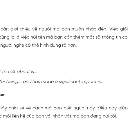
 cần giới thiệu về người mà bạn muốn nhắc đến. Việc giới
dừng lại ở việc nói tên mà bạn cần thêm một số thông tin cơ
người nghe có thể hình dung rõ hơn.
to talk about is...
or being... and has made a significant impact in...
her
hãy chia sẻ về cách mà bạn biết người này. Điều này giúp
 mối liên hệ của bạn với nhân vật mà bạn đang nói tới.