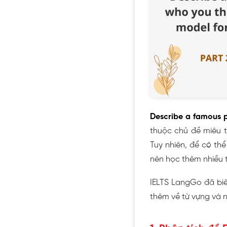
Describe a famous p
thuộc chủ đề miêu tả
Tuy nhiên, để có th
nên học thêm nhiều t
IELTS LangGo đã biê
thêm về từ vựng và 