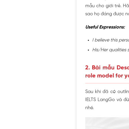
mẫu cho giới trẻ. H
sao họ đáng được no
Useful Expressions:
I believe this per
His/Her qualities 
2. Bài mẫu Desc
role model for 
Sau khi đã có outli
IELTS LangGo và đừ
nhé.