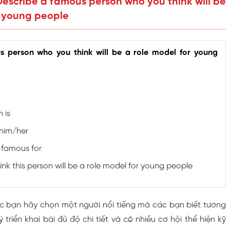
 Describe a famous person who you think will be
r young people
s person who you think will be a role model for young
 is
him/her
 famous for
nk this person will be a role model for young people
c bạn hãy chọn một người nổi tiếng mà các bạn biết tương
 triển khai bài đủ độ chi tiết và có nhiều cơ hội thể hiện kỹ