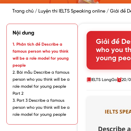
Trang chủ
/
Luyện thi IELTS Speaking online
/
Giải đề D
Nội dung
Giải đề De
1. Phân tích đề Describe a
who you thi
famous person who you think
young peo
will be a role model for young
people
2. Bài mẫu Describe a famous
person who you think will be a
IELTS LangGo
20/0
role model for young people
Part 2
3. Part 3 Describe a famous
person who you think will be a
role model for young people