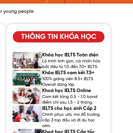
or young people
THÔNG TIN KHÓA HỌC
Khóa học IELTS Toàn diện
Lộ trình tinh gọn, cá nhân hóa
bắt đầu từ 1.0 đến 7.0+ IELTS.
Khóa IELTS cam kết 7.5+
100% giảng viên 8.5+ IELTS
Overall đứng lớp.
Khoá học IELTS Online
Cam kết tăng 0,5 - 1.0 band
điểm chỉ sau 1,5 - 2 tháng.
IELTS cho học sinh Cấp 2
Chinh phục ước mơ đỗ trường
cấp 3 top đầu và đi du học
sớm.
Khoá học IELTS Cấp tốc