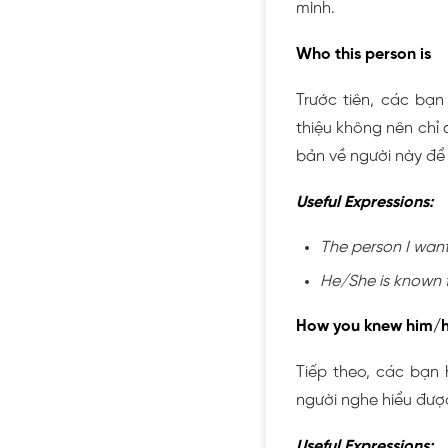
mình.
Who this person is
Trước tiên, các bạn
thiệu không nên chỉ 
bản về người này để 
Useful Expressions:
The person I want 
He/She is known f
How you knew him/
Tiếp theo, các bạn 
người nghe hiểu được
Useful Expressions: