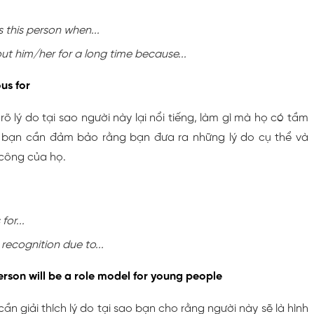
s this person when...
t him/her for a long time because...
us for
rõ lý do tại sao người này lại nổi tiếng, làm gì mà họ có tầm
 bạn cần đảm bảo rằng bạn đưa ra những lý do cụ thể và
 công của họ.
or...
ecognition due to...
erson will be a role model for young people
ần giải thích lý do tại sao bạn cho rằng người này sẽ là hình