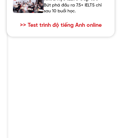
Bứt phá đầu ra 7.5+ IELTS chỉ
sau 10 buổi học.
>> Test trình độ tiếng Anh online