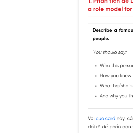
1. Phân tích đề
a role model fo
Describe a famou
people.
You should say:
Who this person
How you knew 
What he/she is
And why you thi
Với
cue card
này, cá
đối rõ để phần dàn ý