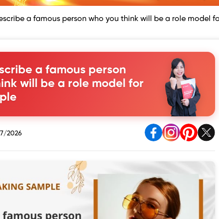
escribe a famous person who you think will be a role model f
scribe a famous person
nk will be a role model for
ple
7/2026