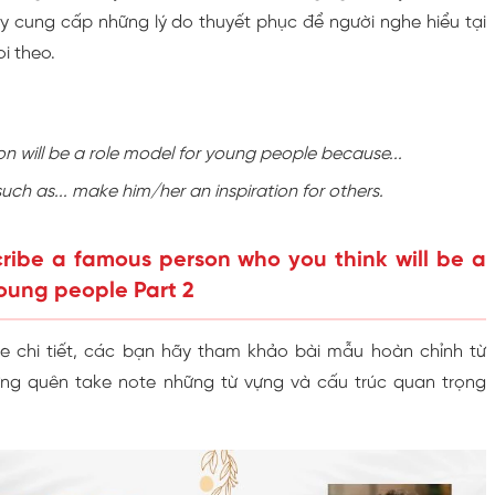
ãy cung cấp những lý do thuyết phục để người nghe hiểu tại
i theo.
son will be a role model for young people because...
such as... make him/her an inspiration for others.
ribe a famous person who you think will be a
young people Part 2
ne chi tiết, các bạn hãy tham khảo bài mẫu hoàn chỉnh từ
ng quên take note những từ vựng và cấu trúc quan trọng