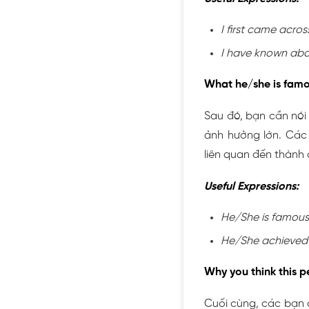
I first came acros
I have known abou
What he/she is famo
Sau đó, bạn cần nói 
ảnh hưởng lớn. Các
liên quan đến thành
Useful Expressions:
He/She is famous f
He/She achieved r
Why you think this p
Cuối cùng, các bạn c