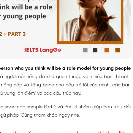
erson who you think will be a role model for young people
 người nổi tiếng đã khá quen thuộc với nhiều bạn thí sinh.
ể nâng cấp và tăng band cho câu trả lời của mình, các bạn
ừ vựng ‘ăn điểm’ và các cấu trúc hay.
n soạn các sample Part 2 và Part 3 nhằm giúp bạn trau dồi
ngữ pháp. Cùng tham khảo ngay nhé.