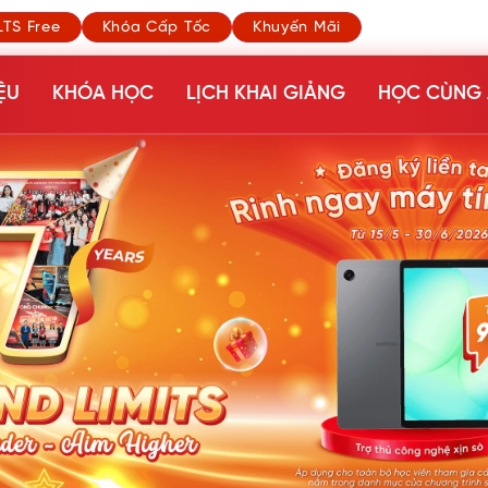
LTS Free
Khóa Cấp Tốc
Khuyến Mãi
ỆU
KHÓA HỌC
LỊCH KHAI GIẢNG
HỌC CÙNG 