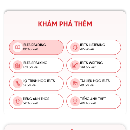
KHÁM PHÁ THÊM
IELTS READING
IELTS LISTENING
105 bài viết
87 bài viết
IELTS SPEAKING
IELTS WRITING
409 bài viết
148 bài viết
LỘ TRÌNH HỌC IELTS
TÀI LIỆU HỌC IELTS
65 bài viết
88 bài viết
TIẾNG ANH THCS
TIẾNG ANH THPT
663 bài viết
428 bài viết