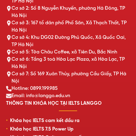
TP Hà Nội
Cơ sở 2: Số 8 Nguyễn Khuyến, phường Hà Đông, TP
Hà Nội
Cơ sở 3: 167 tổ dân phố Phố Săn, Xã Thạch Thất, TP
Hà Nội
Cơ sở 4: Khu DG02 Đường Phủ Quốc, Xã Quốc Oai,
TP Hà Nội
Cơ sở 5: Tòa Châu Coffee, xã Tiên Du, Bắc Ninh
Cơ sở 6: Tầng 3 toà Hòa Lạc Plaza, xã Hòa Lạc, TP
Hà Nội
Cơ sở 7: Số 169 Xuân Thủy, phường Cầu Giấy, TP Hà
Nội
Hotline: 0899.199.985
Email: info@langgo.edu.vn
THÔNG TIN KHÓA HỌC TẠI IELTS LANGGO
Khóa học IELTS cam kết đầu ra
Khóa học IELTS 7.5 Power Up