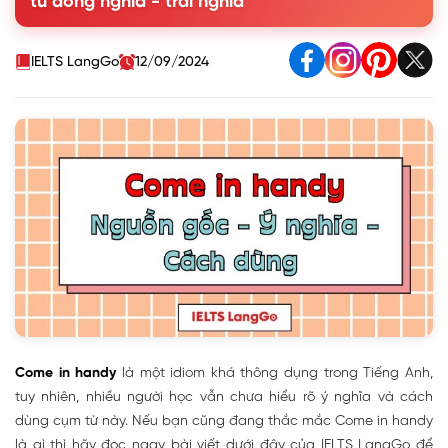
từ đồng nghĩa - trái nghĩa
4. Mẫu hội thoại với Come in handy
IELTS LangGo
12/09/2024
Come in handy
là một idiom khá thông dụng trong Tiếng Anh,
tuy nhiên, nhiều người học vẫn chưa hiểu rõ ý nghĩa và cách
dùng cụm từ này. Nếu bạn cũng đang thắc mắc Come in handy
là gì thì hãy đọc ngay bài viết dưới đây của IELTS LangGo để