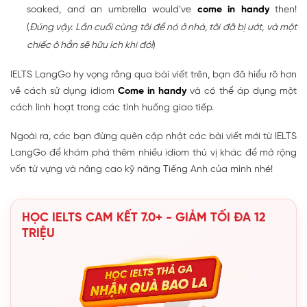
soaked, and an umbrella would’ve
come in handy
then!
(
Đúng vậy. Lần cuối cùng tôi để nó ở nhà, tôi đã bị ướt, và một
chiếc ô hẳn sẽ hữu ích khi đó!
)
IELTS LangGo hy vọng rằng qua bài viết trên, bạn đã hiểu rõ hơn
về cách sử dụng idiom
Come in handy
và có thể áp dụng một
cách linh hoạt trong các tình huống giao tiếp.
Ngoài ra, các bạn đừng quên cập nhật các bài viết mới từ IELTS
LangGo để khám phá thêm nhiều idiom thú vị khác để mở rộng
vốn từ vựng và nâng cao kỹ năng Tiếng Anh của mình nhé!
HỌC IELTS CAM KẾT 7.0+ - GIẢM TỐI ĐA 12
TRIỆU