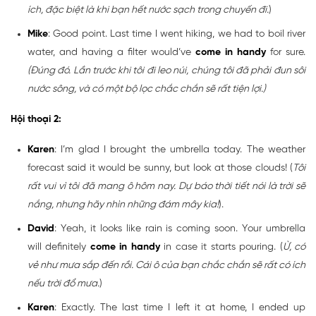
ích, đặc biệt là khi bạn hết nước sạch trong chuyến đi.
)
Mike
: Good point. Last time I went hiking, we had to boil river
water, and having a filter would’ve
come in handy
for sure.
(Đúng đó. Lần trước khi tôi đi leo núi, chúng tôi đã phải đun sôi
nước sông, và có một bộ lọc chắc chắn sẽ rất tiện lợi.)
Hội thoại 2:
Karen
: I’m glad I brought the umbrella today. The weather
forecast said it would be sunny, but look at those clouds! (
Tôi
rất vui vì tôi đã mang ô hôm nay. Dự báo thời tiết nói là trời sẽ
nắng, nhưng hãy nhìn những đám mây kia!
).
David
: Yeah, it looks like rain is coming soon. Your umbrella
will definitely
come in handy
in case it starts pouring. (
Ừ, có
vẻ như mưa sắp đến rồi. Cái ô của bạn chắc chắn sẽ rất có ích
nếu trời đổ mưa.
)
Karen
: Exactly. The last time I left it at home, I ended up