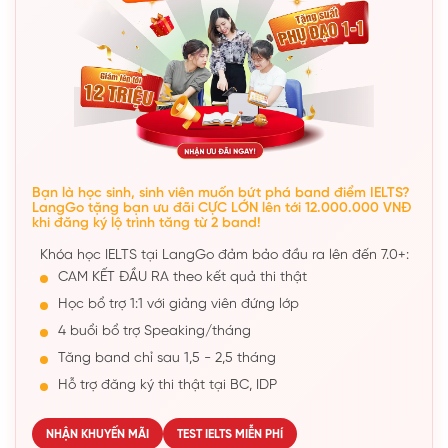
Bạn là học sinh, sinh viên muốn bứt phá band điểm IELTS?
LangGo tặng bạn ưu đãi CỰC LỚN lên tới 12.000.000 VNĐ
khi đăng ký lộ trình tăng từ 2 band!
Khóa học IELTS tại LangGo đảm bảo đầu ra lên đến 7.0+:
CAM KẾT ĐẦU RA theo kết quả thi thật
Học bổ trợ 1:1 với giảng viên đứng lớp
4 buổi bổ trợ Speaking/tháng
Tăng band chỉ sau 1,5 - 2,5 tháng
Hỗ trợ đăng ký thi thật tại BC, IDP
NHẬN KHUYẾN MÃI
TEST IELTS MIỄN PHÍ