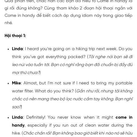
Qua phần trên, chắc hẳn các bạn đã hiểu rõ Come in handy là
gì rồi đúng không? Cùng tham khảo 2 đoạn hội thoại ngắn với
Come in handy để biết cách áp dụng idiom này trong giao tiếp
nhé.
Hội thoại 1:
Linda
: I heard you’re going on a hiking trip next week. Do you
think you’ve got everything packed? (
Tôi nghe nói bạn sẽ đi
leo núi vào tuần tới. Bạn có nghĩ rằng bạn đã chuẩn bị đầy đủ
mọi thứ chưa?
)
Mike
: Almost, but I’m not sure if I need to bring my portable
water filter. What do you think? (
Gần như rồi, nhưng tôi không
chắc có nên mang theo bộ lọc nước cầm tay không. Bạn nghĩ
sao?
)
Linda
: Definitely! You never know when it might
come in
handy
, especially if you run out of clean water during the
hike. (
Chắc chắn rồi! Bạn không bao giờ biết khi nào nó sẽ hữu