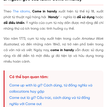
Theo
The idioms
,
Come in handy
xuất hiện từ thế kỷ 18, xuất
phát từ thuật ngữ hàng hải
"
Handy
" -
nghĩa là
dễ sử dụng
hoặc
dễ điều khiển
. Ý nghĩa của cụm từ này dần được mở rộng để chỉ
những thứ có ích trong các tình huống cụ thể.
Vào năm 1773, cụm từ này xuất hiện trong cuốn
Amateur Work
Illustrated
, và đến những năm 1840, nó trở nên phổ biến trong
cả văn nói và viết. Ngày nay,
come in handy
vẫn được sử dụng
rộng rãi để diễn tả một điều gì đó tiện lợi và hữu dụng trong
nhiều hoàn cảnh.
Có thể bạn quan tâm:
Come up with là gì? Cách dùng, từ đồng nghĩa và
collocations hay gặp
Come out là gì? Cấu trúc, cách dùng và từ đồng
nghĩa với Come out