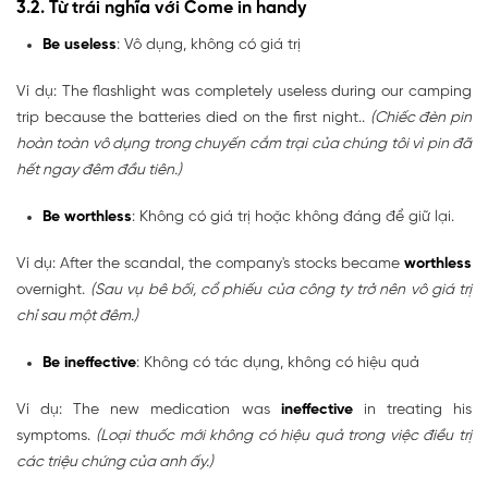
3.2. Từ trái nghĩa với Come in handy
Be useless
: Vô dụng, không có giá trị
Ví dụ: The flashlight was completely useless during our camping
trip because the batteries died on the first night..
(Chiếc đèn pin
hoàn toàn vô dụng trong chuyến cắm trại của chúng tôi vì pin đã
hết ngay đêm đầu tiên.)
Be worthless
: Không có giá trị hoặc không đáng để giữ lại.
Ví dụ: After the scandal, the company's stocks became
worthless
overnight.
(Sau vụ bê bối, cổ phiếu của công ty trở nên vô giá trị
chỉ sau một đêm.)
Be ineffective
: Không có tác dụng, không có hiệu quả
Ví dụ: The new medication was
ineffective
in treating his
symptoms.
(Loại thuốc mới không có hiệu quả trong việc điều trị
các triệu chứng của anh ấy.)