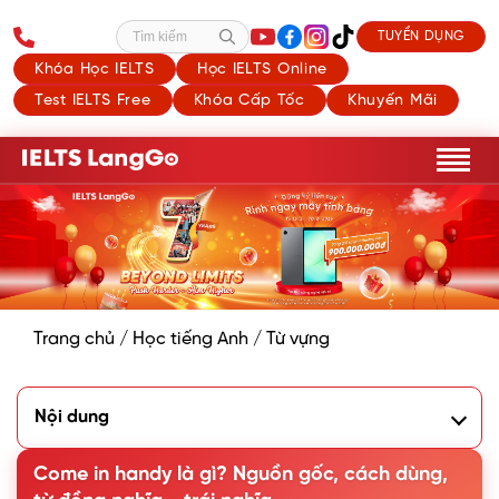
TUYỂN DỤNG
Tìm kiếm
Khóa Học IELTS
Học IELTS Online
Test IELTS Free
Khóa Cấp Tốc
Khuyến Mãi
Trang chủ
/
Học tiếng Anh
/
Từ vựng
Nội dung
1. Come in handy là gì?
2. Nguồn gốc của Idiom Come in handy
Come in handy là gì? Nguồn gốc, cách dùng,
3. Từ đồng nghĩa - trái nghĩa của Come in handy