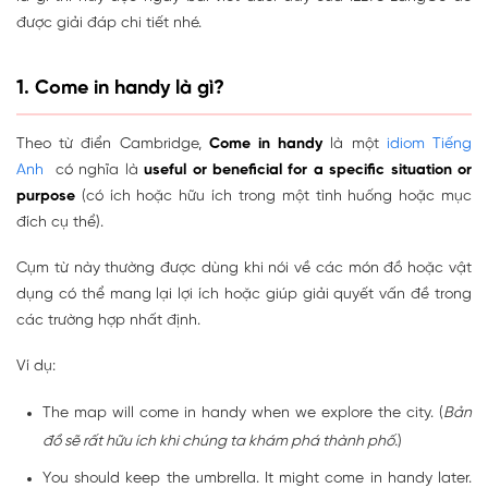
được giải đáp chi tiết nhé.
1. Come in handy là gì?
Theo từ điển Cambridge,
Come in handy
là một
idiom Tiếng
Anh
có nghĩa là
useful or beneficial for a specific situation or
purpose
(có ích hoặc hữu ích trong một tình huống hoặc mục
đích cụ thể).
Cụm từ này thường được dùng khi nói về các món đồ hoặc vật
dụng có thể mang lại lợi ích hoặc giúp giải quyết vấn đề trong
các trường hợp nhất định.
Ví dụ:
The map will come in handy when we explore the city. (
Bản
đồ sẽ rất hữu ích khi chúng ta khám phá thành phố.
)
You should keep the umbrella. It might come in handy later.