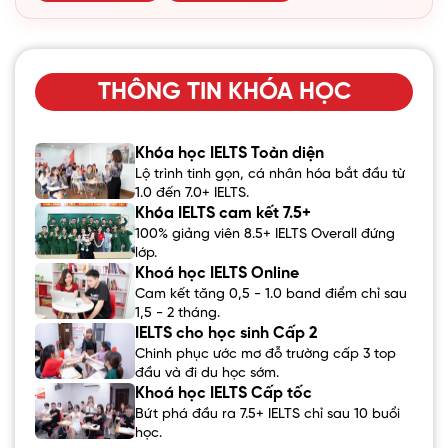
THÔNG TIN KHÓA HỌC
Khóa học IELTS Toàn diện
Lộ trình tinh gọn, cá nhân hóa bắt đầu từ
1.0 đến 7.0+ IELTS.
Khóa IELTS cam kết 7.5+
100% giảng viên 8.5+ IELTS Overall đứng
lớp.
Khoá học IELTS Online
Cam kết tăng 0,5 - 1.0 band điểm chỉ sau
1,5 - 2 tháng.
IELTS cho học sinh Cấp 2
Chinh phục ước mơ đỗ trường cấp 3 top
đầu và đi du học sớm.
Khoá học IELTS Cấp tốc
Bứt phá đầu ra 7.5+ IELTS chỉ sau 10 buổi
học.