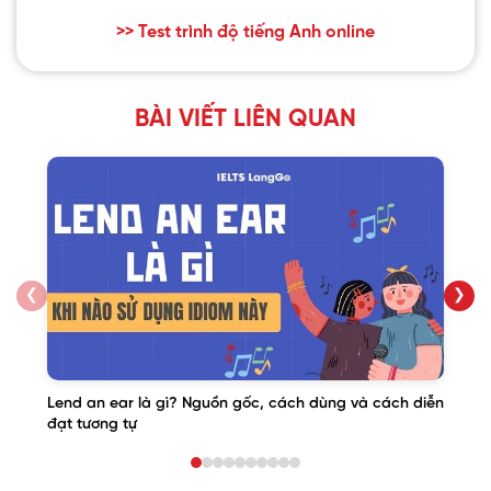
>> Test trình độ tiếng Anh online
BÀI VIẾT LIÊN QUAN
❮
❯
Lend an ear là gì? Nguồn gốc, cách dùng và cách diễn
đạt tương tự