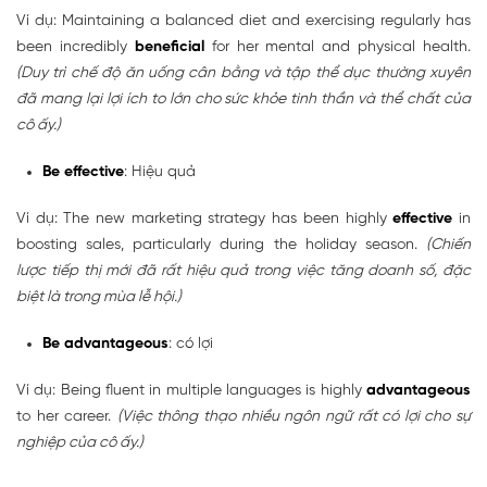
Ví dụ: Maintaining a balanced diet and exercising regularly has
been incredibly
beneficial
for her mental and physical health.
(Duy trì chế độ ăn uống cân bằng và tập thể dục thường xuyên
đã mang lại lợi ích to lớn cho sức khỏe tinh thần và thể chất của
cô ấy.)
Be effective
: Hiệu quả
Ví dụ: The new marketing strategy has been highly
effective
in
boosting sales, particularly during the holiday season.
(Chiến
lược tiếp thị mới đã rất hiệu quả trong việc tăng doanh số, đặc
biệt là trong mùa lễ hội.)
Be advantageous
: có lợi
Ví dụ: Being fluent in multiple languages is highly
advantageous
to her career.
(Việc thông thạo nhiều ngôn ngữ rất có lợi cho sự
nghiệp của cô ấy.)