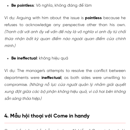
Be pointless
: Vô nghĩa, không đáng để làm
Ví dụ: Arguing with him about the issue is
pointless
because he
refuses to acknowledge any perspective other than his own.
(Tranh cãi với anh ấy về vấn đề này là vô nghĩa vì anh ấy từ chối
thừa nhận bất kỳ quan điểm nào ngoài quan điểm của chính
mình.)
Be ineffectual
: không hiệu quả
Ví dụ: The manager's attempts to resolve the conflict between
departments were
ineffectual
, as both sides were unwilling to
compromise.
(Những nỗ lực của người quản lý nhằm giải quyết
xung đột giữa các bộ phận không hiệu quả, vì cả hai bên không
sẵn sàng thỏa hiệp.)
4. Mẫu hội thoại với Come in handy