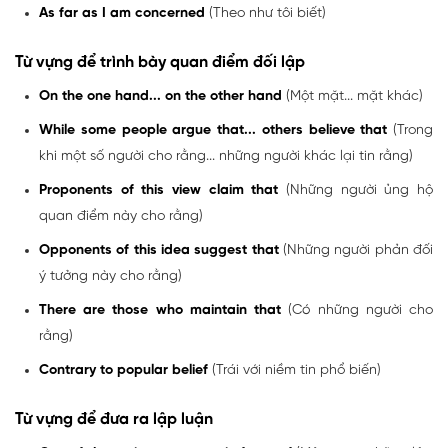
As far as I am concerned
(Theo như tôi biết)
Từ vựng để trình bày quan điểm đối lập
On the one hand... on the other hand
(Một mặt... mặt khác)
While some people argue that... others believe that
(Trong
khi một số người cho rằng... những người khác lại tin rằng)
Proponents of this view claim that
(Những người ủng hộ
quan điểm này cho rằng)
Opponents of this idea suggest that
(Những người phản đối
ý tưởng này cho rằng)
There are those who maintain that
(Có những người cho
rằng)
Contrary to popular belief
(Trái với niềm tin phổ biến)
Từ vựng để đưa ra lập luận