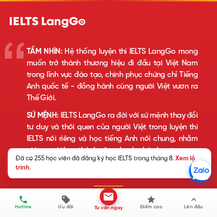
TẦM NHÌN:
Hệ thống luyện thi IELTS LangGo mong
muốn trở thành thương hiệu đi đầu tại Việt Nam
trong lĩnh vực đào tạo, chinh phục chứng chỉ Tiếng
Anh quốc tế - đồng hành cùng người Việt vươn ra
Thế Giới.
SỨ MỆNH:
IELTS LangGo ra đời với sứ mệnh thay đổi
tư duy và thói quen của người Việt trong luyện thi
IELTS nói riêng và học tiếng Anh nói chung, nhằm
giúp người học thành công, hạnh phúc hơn trong sự
Đã có 255 học viên đã đăng ký học IELTS trong tháng 8.
Xem lộ
nghiệp và cuộc sống.
trình
.
HỆ THỐNG LUYỆN THI IELTS LANGGO
VPT: Số 201 Cầu Giấy, phường Cầu Giấy, TP Hà Nội
Hotline
Ưu đãi
Điểm cao
Lên đầu
Tư vấn ngay
Cơ sở 1: Số 179 Trường Chinh, phường Phương Liệt,