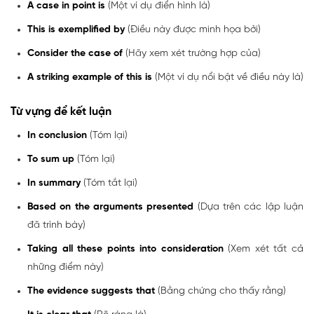
A case in point is
(Một ví dụ điển hình là)
This is exemplified by
(Điều này được minh họa bởi)
Consider the case of
(Hãy xem xét trường hợp của)
A striking example of this is
(Một ví dụ nổi bật về điều này là)
Từ vựng để kết luận
In conclusion
(Tóm lại)
To sum up
(Tóm lại)
In summary
(Tóm tắt lại)
Based on the arguments presented
(Dựa trên các lập luận
đã trình bày)
Taking all these points into consideration
(Xem xét tất cả
những điểm này)
The evidence suggests that
(Bằng chứng cho thấy rằng)