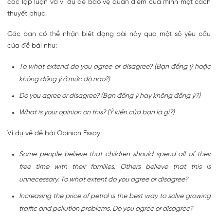
các lập luận và ví dụ để bảo vệ quan điểm của mình một cách
thuyết phục.
Các bạn có thể nhận biết dạng bài này qua một số yêu cầu
của đề bài như:
To what extend do you agree or disagree? (Bạn đồng ý hoặc
không đồng ý ở mức độ nào?)
Do you agree or disagree? (Bạn đồng ý hay không đồng ý?)
What is your opinion on this? (Ý kiến của bạn là gì?)
Ví dụ về đề bài Opinion Essay:
Some people believe that children should spend all of their
free time with their families. Others believe that this is
unnecessary. To what extent do you agree or disagree?
Increasing the price of petrol is the best way to solve growing
traffic and pollution problems. Do you agree or disagree?