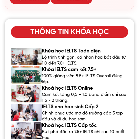
THÔNG TIN KHÓA HỌC
Khóa học IELTS Toàn diện
Lộ trình tinh gọn, cá nhân hóa bắt đầu từ
1.0 đến 7.0+ IELTS.
Khóa IELTS cam kết 7.5+
100% giảng viên 8.5+ IELTS Overall đứng
lớp.
Khoá học IELTS Online
Cam kết tăng 0,5 - 1.0 band điểm chỉ sau
1,5 - 2 tháng.
IELTS cho học sinh Cấp 2
Chinh phục ước mơ đỗ trường cấp 3 top
đầu và đi du học sớm.
Khoá học IELTS Cấp tốc
Bứt phá đầu ra 7.5+ IELTS chỉ sau 10 buổi
học.