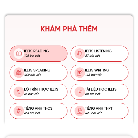
KHÁM PHÁ THÊM
IELTS READING
IELTS LISTENING
105 bài viết
87 bài viết
IELTS SPEAKING
IELTS WRITING
409 bài viết
148 bài viết
LỘ TRÌNH HỌC IELTS
TÀI LIỆU HỌC IELTS
65 bài viết
88 bài viết
TIẾNG ANH THCS
TIẾNG ANH THPT
663 bài viết
428 bài viết