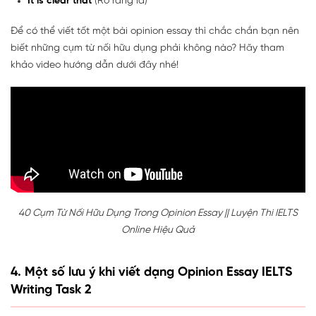
It is clear that
(Rõ ràng là)
Để có thể viết tốt một bài opinion essay thì chắc chắn bạn nên
biết những cụm từ nối hữu dụng phải không nào? Hãy tham
khảo video hướng dẫn dưới đây nhé!
40 Cụm Từ Nối Hữu Dụng Trong Opinion Essay || Luyện Thi IELTS
Online Hiệu Quả
4. Một số lưu ý khi viết dạng Opinion Essay IELTS
Writing Task 2