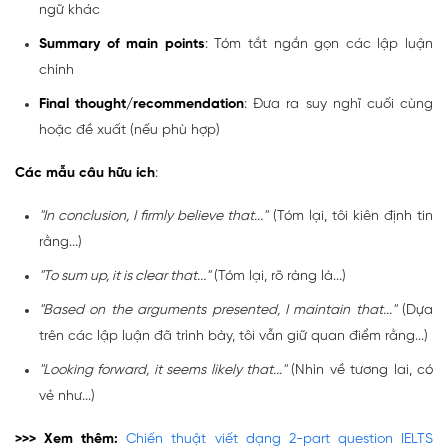
ngữ khác
Summary of main points
: Tóm tắt ngắn gọn các lập luận
chính
Final thought/recommendation
: Đưa ra suy nghĩ cuối cùng
hoặc đề xuất (nếu phù hợp)
Các mẫu câu hữu ích
:
"In conclusion, I firmly believe that..."
(Tóm lại, tôi kiên định tin
rằng...)
"To sum up, it is clear that..."
(Tóm lại, rõ ràng là...)
"Based on the arguments presented, I maintain that..."
(Dựa
trên các lập luận đã trình bày, tôi vẫn giữ quan điểm rằng...)
"Looking forward, it seems likely that..."
(Nhìn về tương lai, có
vẻ như...)
>>> Xem thêm:
Chiến thuật viết dạng 2-part question IELTS