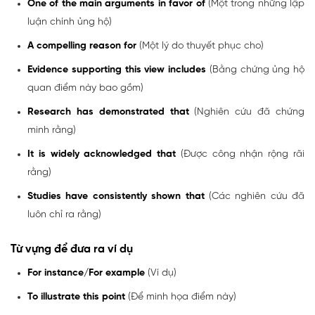
One of the main arguments in favor of
(Một trong những lập
luận chính ủng hộ)
A compelling reason for
(Một lý do thuyết phục cho)
Evidence supporting this view includes
(Bằng chứng ủng hộ
quan điểm này bao gồm)
Research has demonstrated that
(Nghiên cứu đã chứng
minh rằng)
It is widely acknowledged that
(Được công nhận rộng rãi
rằng)
Studies have consistently shown that
(Các nghiên cứu đã
luôn chỉ ra rằng)
Từ vựng để đưa ra ví dụ
For instance/For example
(Ví dụ)
To illustrate this point
(Để minh họa điểm này)