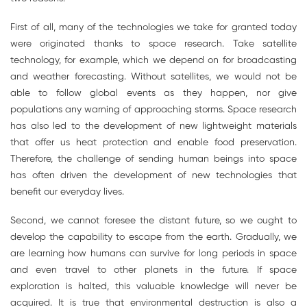
First of all, many of the technologies we take for granted today
were originated thanks to space research. Take satellite
technology, for example, which we depend on for broadcasting
and weather forecasting. Without satellites, we would not be
able to follow global events as they happen, nor give
populations any warning of approaching storms. Space research
has also led to the development of new lightweight materials
that offer us heat protection and enable food preservation.
Therefore, the challenge of sending human beings into space
has often driven the development of new technologies that
benefit our everyday lives.
Second, we cannot foresee the distant future, so we ought to
develop the capability to escape from the earth. Gradually, we
are learning how humans can survive for long periods in space
and even travel to other planets in the future. If space
exploration is halted, this valuable knowledge will never be
acquired. It is true that environmental destruction is also a