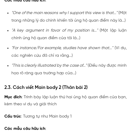
Các mẫu câu hữu ích
:
"One of the main reasons why I support this view is that..."
(Một
trong những lý do chính khiến tôi ủng hộ quan điểm này là...)
"A key argument in favor of my position is..."
(Một lập luận
chính ủng hộ quan điểm của tôi là...)
"For instance/For example, studies have shown that..."
(Ví dụ,
các nghiên cứu đã chỉ ra rằng...)
"This is clearly illustrated by the case of..."
(Điều này được minh
họa rõ ràng qua trường hợp của...)
2.3. Cách viết Main body 2 (Thân bài 2)
Mục đích
: Trình bày lập luận thứ hai ủng hộ quan điểm của bạn,
kèm theo ví dụ và giải thích
Cấu trúc
: Tương tự như Main body 1
Các mẫu câu hữu ích
: