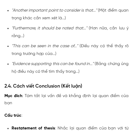
"Another important point to consider is that..."
(Một điểm quan
trọng khác cần xem xét là...)
"Furthermore, it should be noted that..."
(Hơn nữa, cần lưu ý
rằng...)
"This can be seen in the case of..."
(Điều này có thể thấy rõ
trong trường hợp của...)
"Evidence supporting this can be found in..."
(Bằng chứng ủng
hộ điều này có thể tìm thấy trong...)
2.4. Cách viết Conclusion (Kết luận)
Mục đích
: Tóm tắt lại vấn đề và khẳng định lại quan điểm của
bạn
Cấu trúc
:
Restatement of thesis
: Nhắc lại quan điểm của bạn với từ