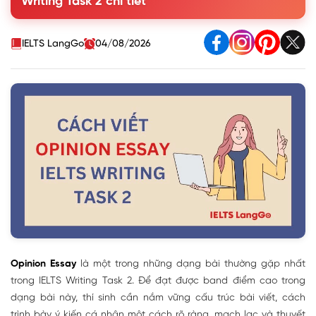
Writing Task 2 chi tiết
2
4. Một số lưu ý khi viết dạng Opinion Essay IELTS Writing
Task 2
IELTS LangGo
04/08/2026
5. Bài mẫu Opinion Essay IELTS Writing Task 2
Opinion Essay
là một trong những dạng bài thường gặp nhất
trong IELTS Writing Task 2. Để đạt được band điểm cao trong
dạng bài này, thí sinh cần nắm vững cấu trúc bài viết, cách
trình bày ý kiến cá nhân một cách rõ ràng, mạch lạc và thuyết