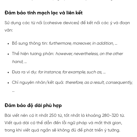
Đảm bảo tính mạch lạc và liên kết
Sử dụng các từ nối (cohesive devices) để kết nối các ý và đoạn
văn:
Bổ sung thông tin:
furthermore, moreover, in addition, …
Thể hiện tương phản:
however, nevertheless, on the other
hand, …
Đưa ra ví dụ:
for instance, for example, such as, …
Chỉ nguyên nhân/kết quả:
therefore, as a result, consequently,
…
Đảm bảo độ dài phù hợp
Bài viết nên có ít nhất 250 từ, tốt nhất là khoảng 280-320 từ.
Viết quá dài có thể dẫn đến lỗi ngữ pháp và mất thời gian,
trong khi viết quá ngắn sẽ không đủ để phát triển ý tưởng.