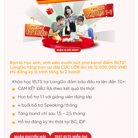
Bạn là học sinh, sinh viên muốn bứt phá band điểm IELTS?
LangGo tặng bạn ưu đãi CỰC LỚN lên tới 12.000.000 VNĐ
khi đăng ký lộ trình tăng từ 2 band!
Khóa học IELTS tại LangGo đảm bảo đầu ra lên đến 7.0+:
CAM KẾT ĐẦU RA theo kết quả thi thật
Học bổ trợ 1:1 với giảng viên đứng lớp
4 buổi bổ trợ Speaking/tháng
Tăng band chỉ sau 1,5 - 2,5 tháng
Hỗ trợ đăng ký thi thật tại BC, IDP
NHẬN KHUYẾN MÃI
TEST IELTS MIỄN PHÍ