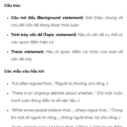
Cấu trúc
:
Câu mở đầu (Background statement)
: Giới thiệu chung về
chủ đề/vấn đề đang được thảo luận
Trình bày vấn đề (Topic statement)
: Nêu rõ vấn đề cụ thể và
các quan điểm hiện có
Thesis statement
: Nêu rõ quan điểm cá nhân của bạn về
vấn đề này
Các mẫu câu hữu ích
:
"It is often argued that..."
(Người ta thường cho rằng...)
"There is an ongoing debate about whether..."
(Có một cuộc
tranh luận đang diễn ra về việc liệu...)
"While some people believe that..., others argue that..."
(Trong
khi một số người tin rằng..., những người khác lại cho rằng...)