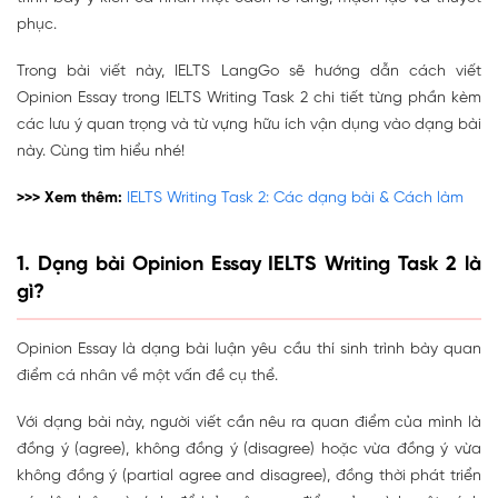
phục.
Trong bài viết này, IELTS LangGo sẽ hướng dẫn cách viết
Opinion Essay trong IELTS Writing Task 2 chi tiết từng phần kèm
các lưu ý quan trọng và từ vựng hữu ích vận dụng vào dạng bài
này. Cùng tìm hiểu nhé!
>>> Xem thêm:
IELTS Writing Task 2: Các dạng bài & Cách
làm
1. Dạng bài Opinion Essay IELTS Writing Task 2 là
gì?
Opinion Essay là dạng bài luận yêu cầu thí sinh trình bày quan
điểm cá nhân về một vấn đề cụ thể.
Với dạng bài này, người viết cần nêu ra quan điểm của mình là
đồng ý (agree), không đồng ý (disagree) hoặc vừa đồng ý vừa
không đồng ý (partial agree and disagree), đồng thời phát triển