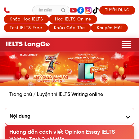
TUYỂN DỤNG
Tìm kiếm
Khóa Học IELTS
Học IELTS Online
Test IELTS Free
Khóa Cấp Tốc
Khuyến Mãi
Trang chủ
/
Luyện thi IELTS Writing online
Nội dung
1. Dạng bài Opinion Essay IELTS Writing Task 2 là gì?
2. Cách viết dạng bài Opinion Essay IELTS Writing Task 2
Hướng dẫn cách viết Opinion Essay IELTS
3. Từ vựng hữu ích khi viết Opinion Essay IELTS Writing Task