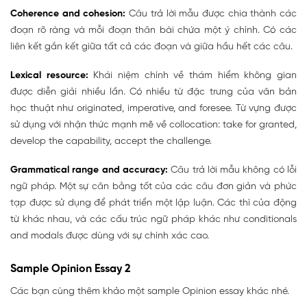
Coherence and cohesion:
Câu trả lời mẫu được chia thành các
đoạn rõ ràng và mỗi đoạn thân bài chứa một ý chính. Có các
liên kết gắn kết giữa tất cả các đoạn và giữa hầu hết các câu.
Lexical resource:
Khái niệm chính về thám hiểm không gian
được diễn giải nhiều lần. Có nhiều từ đặc trưng của văn bản
học thuật như originated, imperative, and foresee. Từ vựng được
sử dụng với nhận thức mạnh mẽ về collocation: take for granted,
develop the capability, accept the challenge.
Grammatical range and accuracy:
Câu trả lời mẫu không có lỗi
ngữ pháp. Một sự cân bằng tốt của các câu đơn giản và phức
tạp được sử dụng để phát triển một lập luận. Các thì của động
từ khác nhau, và các cấu trúc ngữ pháp khác như conditionals
and modals được dùng với sự chính xác cao.
Sample Opinion Essay 2
Các bạn cùng thêm khảo một sample Opinion essay khác nhé.