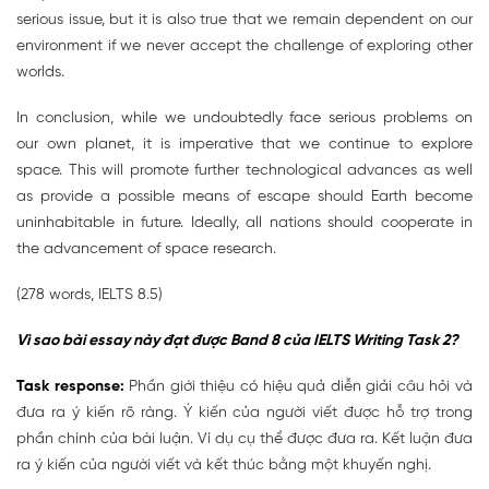
serious issue, but it is also true that we remain dependent on our
environment if we never accept the challenge of exploring other
worlds.
In conclusion, while we undoubtedly face serious problems on
our own planet, it is imperative that we continue to explore
space. This will promote further technological advances as well
as provide a possible means of escape should Earth become
uninhabitable in future. Ideally, all nations should cooperate in
the advancement of space research.
(278 words, IELTS 8.5)
Vì sao bài essay này đạt được Band 8 của IELTS Writing Task 2?
Task response:
Phần giới thiệu có hiệu quả diễn giải câu hỏi và
đưa ra ý kiến ​​rõ ràng. Ý kiến ​​của người viết được hỗ trợ trong
phần chính của bài luận. Ví dụ cụ thể được đưa ra. Kết luận đưa
ra ý kiến ​​của người viết và kết thúc bằng một khuyến nghị.