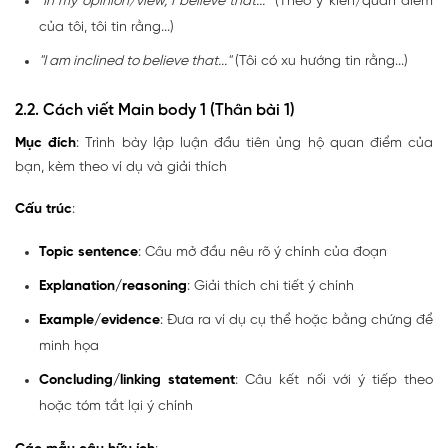
"In my opinion/view, I believe that..."
(Theo ý kiến/quan điểm
của tôi, tôi tin rằng...)
"I am inclined to believe that..."
(Tôi có xu hướng tin rằng...)
2.2. Cách viết Main body 1 (Thân bài 1)
Mục đích
: Trình bày lập luận đầu tiên ủng hộ quan điểm của
bạn, kèm theo ví dụ và giải thích
Cấu trúc
:
Topic sentence
: Câu mở đầu nêu rõ ý chính của đoạn
Explanation/reasoning
: Giải thích chi tiết ý chính
Example/evidence
: Đưa ra ví dụ cụ thể hoặc bằng chứng để
minh họa
Concluding/linking statement
: Câu kết nối với ý tiếp theo
hoặc tóm tắt lại ý chính