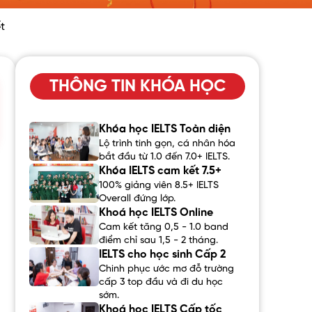
t
THÔNG TIN KHÓA HỌC
Khóa học IELTS Toàn diện
Lộ trình tinh gọn, cá nhân hóa
bắt đầu từ 1.0 đến 7.0+ IELTS.
Khóa IELTS cam kết 7.5+
100% giảng viên 8.5+ IELTS
Overall đứng lớp.
Khoá học IELTS Online
Cam kết tăng 0,5 - 1.0 band
điểm chỉ sau 1,5 - 2 tháng.
IELTS cho học sinh Cấp 2
Chinh phục ước mơ đỗ trường
cấp 3 top đầu và đi du học
sớm.
Khoá học IELTS Cấp tốc