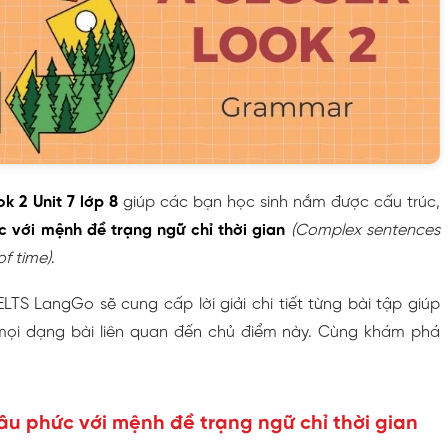
k 2 Unit 7 lớp 8
giúp các bạn học sinh nắm được cấu trúc,
 với mệnh đề trạng ngữ chỉ thời gian
(Complex sentences
of time)
.
IELTS LangGo sẽ cung cấp lời giải chi tiết từng bài tập giúp
 mọi dạng bài liên quan đến chủ điểm này. Cùng khám phá
câu phức với mệnh đề trạng ngữ chỉ thời gian