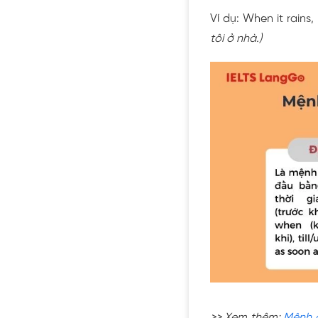
Ví dụ: When it rains,
tôi ở nhà.)
>> Xem thêm:
Mệnh đ