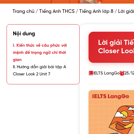
Trang chủ
/
Tiếng Anh THCS
/
Tiếng Anh lớp 8
/
Lời giả
Nội dung
Lời giải Ti
I. Kiến thức về câu phức với
Closer Loo
mệnh đề trạng ngữ chỉ thời
gian
II. Hướng dẫn giải bài tập A
IELTS LangGo
25/1
Closer Look 2 Unit 7