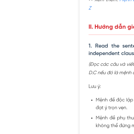
Z
II. Hướng dẫn gi
1. Read the sent
independent clause
(Đọc các câu và viế
D.C nếu đó là mệnh 
Lưu ý:
Mệnh đề độc lập 
đạt ý trọn vẹn.
Mệnh đề phụ thuộc
không thể đứng m