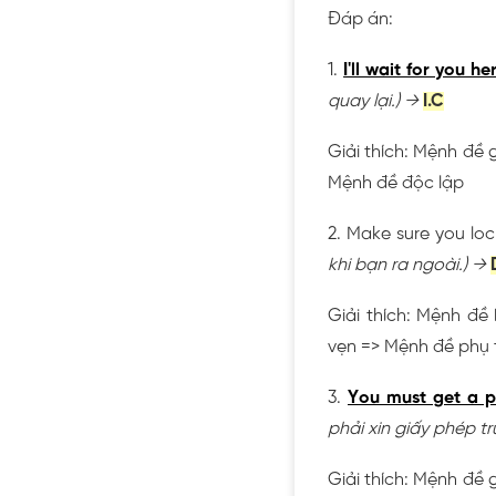
Đáp án:
1.
I'll wait for you he
quay lại.)
→
I.C
Giải thích: Mệnh đề 
Mệnh đề độc lập
2. Make sure you lo
khi bạn ra ngoài.)
→
Giải thích: Mệnh đề 
vẹn => Mệnh đề phụ
3.
You must get a p
phải xin giấy phép tr
Giải thích: Mệnh đề 