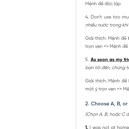
Mệnh đề độc lập
4. Don't use too m
nhiều nước trong kh
Giải thích: Mệnh đề 
trọn vẹn => Mệnh đề
5.
As soon as my fr
bạn tôi đến, chúng tô
Giải thích: Mệnh đề 
một ý trọn vẹn => M
2. Choose A, B, o
(Chọn A, B, hoặc C 
1.
I was not at hom