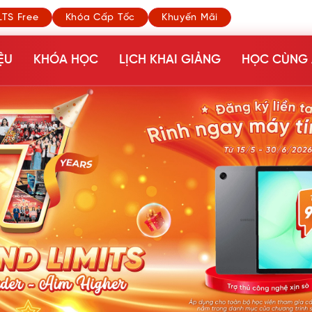
LTS Free
Khóa Cấp Tốc
Khuyến Mãi
ỆU
KHÓA HỌC
LỊCH KHAI GIẢNG
HỌC CÙNG 