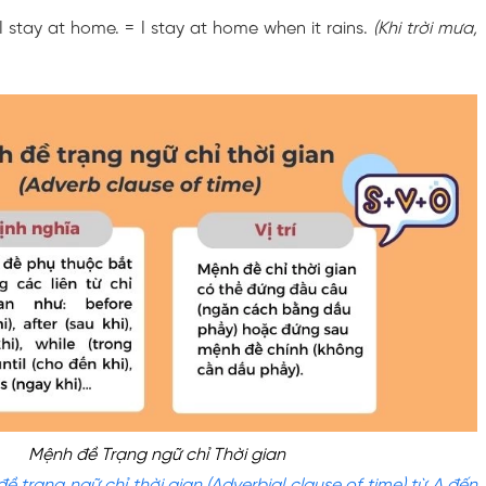
 I stay at home. = I stay at home when it rains.
(Khi trời mưa,
Mệnh đề Trạng ngữ chỉ Thời gian
ề trạng ngữ chỉ thời gian (Adverbial clause of time) từ A đến