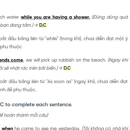
uch water
while you are having a shower.
(Đừng dùng quá
i bạn đang tắm.)
→
D.C
bắt đầu bằng liên từ "while" (trong khi), chưa diễn đạt một ý
 phụ thuộc
iends come
, we will pick up rubbish on the beach.
(Ngay khi
i sẽ nhặt rác trên bãi biển.)
→
D.C
bắt đầu bằng liên từ "As soon as" (ngay khi), chưa diễn đạt
ệnh đề phụ thuộc.
r C to complete each sentence.
để hoàn thành mỗi câu)
e
when
he came to see me yesterday.
(Tôi không có nhà khi