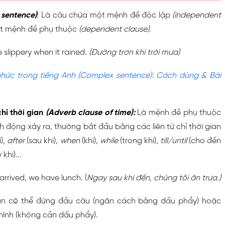
sentence)
: Là câu chứa một mệnh đề độc lập
(independent
ột mệnh đề phụ thuộc
(dependent clause)
.
 slippery when it rained.
(Đường trơn khi trời mưa)
hức trong tiếng Anh (Complex sentence): Cách dùng & Bài
hỉ thời gian
(Adverb clause of time):
Là mệnh đề phụ thuộc
nh động xảy ra, thường bắt đầu bằng các liên từ chỉ thời gian
i),
after
(sau khi),
when
(khi),
while
(trong khi),
till/until
(cho đến
khi)...
arrived, we have lunch. (
Ngay sau khi đến, chúng tôi ăn trưa.)
ian có thể đứng đầu câu (ngăn cách bằng dấu phẩy) hoặc
ính (không cần dấu phẩy).