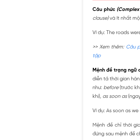
Câu phức
(Complex 
clause)
và ít nhất m
Ví dụ: The roads were
>> Xem thêm:
Câu p
tập
Mệnh đề trạng ngữ c
diễn tả thời gian hà
như:
before
(trước kh
khi),
as soon as
(ngay 
Ví dụ: As soon as we 
Mệnh đề chỉ thời g
đứng sau mệnh đề ch