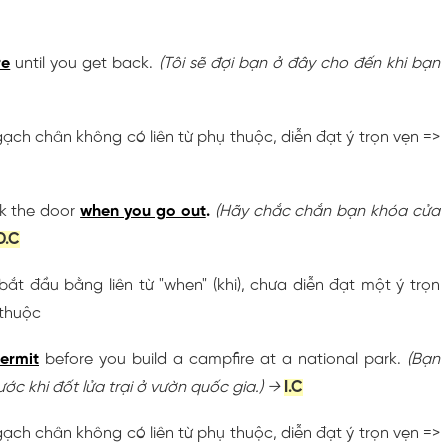
re
until you get back.
(Tôi sẽ đợi bạn ở đây cho đến khi bạn
gạch chân không có liên từ phụ thuộc, diễn đạt ý trọn vẹn =>
ck the door
when you go out
.
(Hãy chắc chắn bạn khóa cửa
D.C
bắt đầu bằng liên từ "when" (khi), chưa diễn đạt một ý trọn
 thuộc
ermit
before you build a campfire at a national park.
(Bạn
ước khi đốt lửa trại ở vườn quốc gia.)
→
I.C
gạch chân không có liên từ phụ thuộc, diễn đạt ý trọn vẹn =>