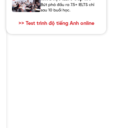
Bứt phá đầu ra 7.5+ IELTS chỉ
sau 10 buổi học.
>> Test trình độ tiếng Anh online