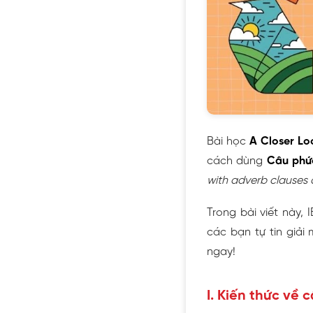
Bài học
A Closer Loo
cách dùng
Câu phức
with adverb clauses 
Trong bài viết này, 
các bạn tự tin giải
ngay!
I. Kiến thức về 