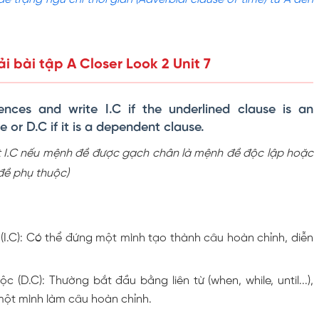
ải bài tập A Closer Look 2 Unit 7
ences and write I.C if the underlined clause is an
 or D.C if it is a dependent clause.
t I.C nếu mệnh đề được gạch chân là mệnh đề độc lập hoặc
đề phụ thuộc)
(I.C): Có thể đứng một mình tạo thành câu hoàn chỉnh, diễn
 (D.C): Thường bắt đầu bằng liên từ (when, while, until...),
ột mình làm câu hoàn chỉnh.