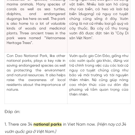
marine animals. Many species of
vật biển. Nhiều loài san hô cũng
corals as well as sea turtles,
như rùa biển, cá heo và loài bò
dolphins, and endangered
biển (dugong) có nguy cơ tuyệt
dugongs live here as well. The park
chủng cũng sống ở đây. Vườn
is also home to a lot of valuable
cũng là nơi có nhiều loại gỗ quý và
kinds of woods and medicinal
cây thuốc. Ba cây cổ thụ trong
plants. Three ancient trees in the
vườn đã được đặt tên là "Cây Di
park were named “Vietnamese
sản Việt Nam".
Heritage Trees”.
Con Dao National Park, like other
Vườn quốc gia Côn Đảo, giống như
national parks, plays a key role in
các vườn quốc gia khác, đóng vai
saving endangered species as well
trò chính trong việc cứu các loài có
as protecting the environment
nguy cơ tuyệt chủng cũng như
and natural resources. It also helps
bảo vệ môi trường và tài nguyên
raise the awareness of local
thiên nhiên. Nó cũng giúp nâng
residents about the importance of
cao nhận thức của cư dân địa
nature.
phương về tầm quan trọng của
thiên nhiên.
Đáp án:
1. There are 34
national parks
in Viet Nam now.
(Hiện nay có 34
vườn quốc gia ở Việt Nam.)