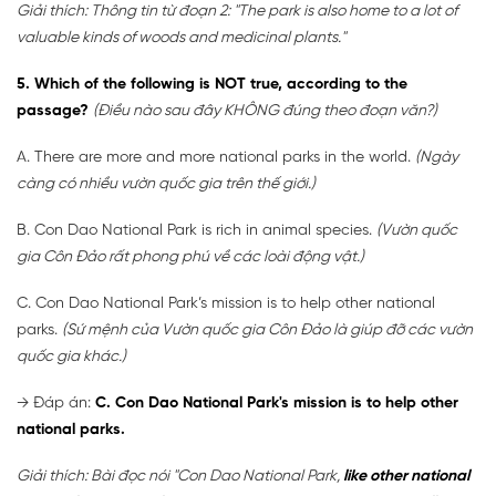
Giải thích: Thông tin từ đoạn 2: "The park is also home to a lot of
valuable kinds of woods and medicinal plants."
5. Which of the following is NOT true, according to the
passage?
(Điều nào sau đây KHÔNG đúng theo đoạn văn?)
A. There are more and more national parks in the world.
(Ngày
càng có nhiều vườn quốc gia trên thế giới.)
B. Con Dao National Park is rich in animal species.
(Vườn quốc
gia Côn Đảo rất phong phú về các loài động vật.)
C. Con Dao National Park’s mission is to help other national
parks.
(Sứ mệnh của Vườn quốc gia Côn Đảo là giúp đỡ các vườn
quốc gia khác.)
→
Đáp án:
C. Con Dao National Park's mission is to help other
national parks.
Giải thích: Bài đọc nói "Con Dao National Park,
like other national