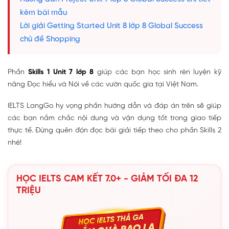
kèm bài mẫu
Lời giải Getting Started Unit 8 lớp 8 Global Success
chủ đề Shopping
Phần
Skills 1 Unit 7 lớp 8
giúp các bạn học sinh rèn luyện kỹ
năng Đọc hiểu và Nói về các vườn quốc gia tại Việt Nam.
IELTS LangGo hy vọng phần hướng dẫn và đáp án trên sẽ giúp
các bạn nắm chắc nội dung và vận dụng tốt trong giao tiếp
thực tế. Đừng quên đón đọc bài giải tiếp theo cho phần Skills 2
nhé!
HỌC IELTS CAM KẾT 7.0+ - GIẢM TỐI ĐA 12
TRIỆU