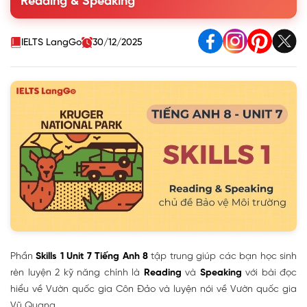
Reading & Speaking
you know.
2. Read the text and choose the words or phrases to
make the following statements correct.
IELTS LangGo
30/12/2025
3. Read the text again and choose the correct option
A, B, or C.
II. Speaking (Nói)
Phần
Skills 1 Unit 7
Tiếng Anh 8
tập trung giúp các bạn học sinh
rèn luyện 2 kỹ năng chính là
Reading
và
Speaking
với bài đọc
hiểu về Vườn quốc gia Côn Đảo và luyện nói về Vườn quốc gia
Vũ Quang.