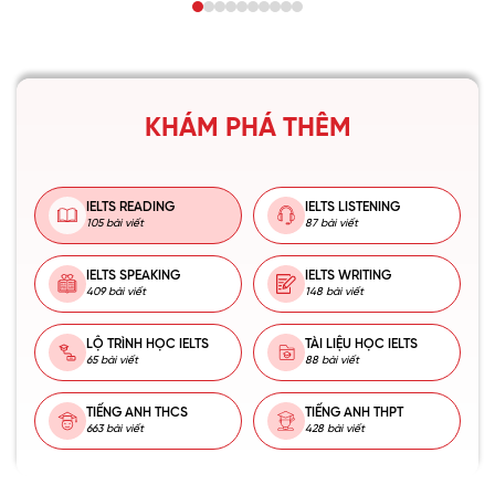
KHÁM PHÁ THÊM
IELTS READING
IELTS LISTENING
105 bài viết
87 bài viết
IELTS SPEAKING
IELTS WRITING
409 bài viết
148 bài viết
LỘ TRÌNH HỌC IELTS
TÀI LIỆU HỌC IELTS
65 bài viết
88 bài viết
TIẾNG ANH THCS
TIẾNG ANH THPT
663 bài viết
428 bài viết