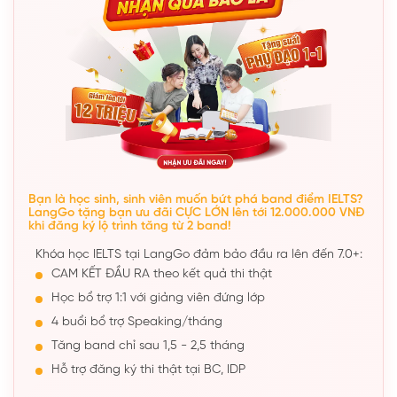
Bạn là học sinh, sinh viên muốn bứt phá band điểm IELTS?
LangGo tặng bạn ưu đãi CỰC LỚN lên tới 12.000.000 VNĐ
khi đăng ký lộ trình tăng từ 2 band!
Khóa học IELTS tại LangGo đảm bảo đầu ra lên đến 7.0+:
CAM KẾT ĐẦU RA theo kết quả thi thật
Học bổ trợ 1:1 với giảng viên đứng lớp
4 buổi bổ trợ Speaking/tháng
Tăng band chỉ sau 1,5 - 2,5 tháng
Hỗ trợ đăng ký thi thật tại BC, IDP