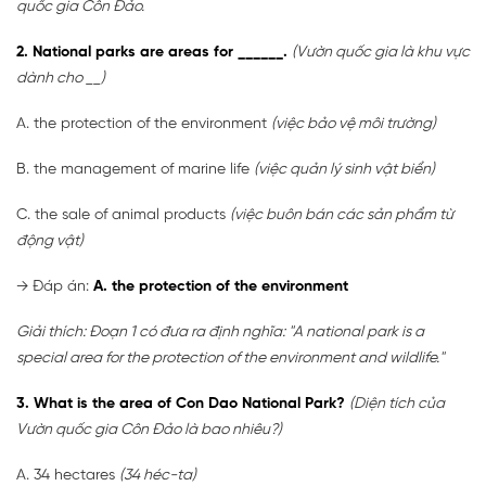
quốc gia Côn Đảo.
2. National parks are areas for ______.
(Vườn quốc gia là khu vực
dành cho __)
A. the protection of the environment
(việc bảo vệ môi trường)
B. the management of marine life
(việc quản lý sinh vật biển)
C. the sale of animal products
(việc buôn bán các sản phẩm từ
động vật)
→
Đáp án:
A. the protection of the environment
Giải thích: Đoạn 1 có đưa ra định nghĩa: "A national park is a
special area for the protection of the environment and wildlife."
3. What is the area of Con Dao National Park?
(Diện tích của
Vườn quốc gia Côn Đảo là bao nhiêu?)
A. 34 hectares
(34 héc-ta)