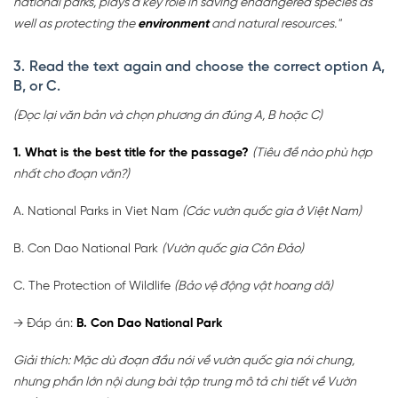
national parks, plays a key role in saving endangered species as
well as protecting the
environment
and natural resources."
3. Read the text again and choose the correct option A,
B, or C.
(Đọc lại văn bản và chọn phương án đúng A, B hoặc C)
1. What is the best title for the passage?
(Tiêu đề nào phù hợp
nhất cho đoạn văn?)
A. National Parks in Viet Nam
(Các vườn quốc gia ở Việt Nam)
B. Con Dao National Park
(Vườn quốc gia Côn Đảo)
C. The Protection of Wildlife
(Bảo vệ động vật hoang dã)
→ Đáp án:
B. Con Dao National Park
Giải thích: Mặc dù đoạn đầu nói về vườn quốc gia nói chung,
nhưng phần lớn nội dung bài tập trung mô tả chi tiết về Vườn