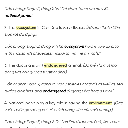
Dẫn chứng: Đoạn 2, dòng 1: "In Viet Nam, there are now 34
national parks
."
2. The
ecosystem
in Con Dao is very diverse.
(Hệ sinh thái ở Côn
Đảo rất đa dạng.)
Dẫn chứng: Đoạn 2, dòng 6: "The
ecosystem
here is very diverse
with thousands of species, including marine animals."
3. The dugong is a(n)
endangered
animal.
(Bò biển là một loài
động vật có nguy cơ tuyệt chủng.)
Dẫn chứng: Đoạn 2, dòng 9: "Many species of corals as well as sea
turtles, dolphins, and
endangered
dugongs live here as well."
4. National parks play a key role in saving the
environment
.
(Các
vườn quốc gia đóng vai trò chính trong việc cứu môi trường.)
Dẫn chứng: Đoạn 3, dòng 2-3: "Con Dao National Park, like other