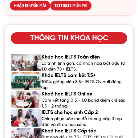
NHẬN KHUYẾN MÃI
TEST IELTS MIỄN PHÍ
THÔNG TIN KHÓA HỌC
Khóa học IELTS Toàn diện
Lộ trình tinh gọn, cá nhân hóa bắt đầu từ
1.0 đến 7.0+ IELTS.
Khóa IELTS cam kết 7.5+
100% giảng viên 8.5+ IELTS Overall đứng
lớp.
Khoá học IELTS Online
Cam kết tăng 0,5 - 1.0 band điểm chỉ sau
1,5 - 2 tháng.
IELTS cho học sinh Cấp 2
Chinh phục ước mơ đỗ trường cấp 3 top
đầu và đi du học sớm.
Khoá học IELTS Cấp tốc
Bứt phá đầu ra 7.5+ IELTS chỉ sau 10 buổi