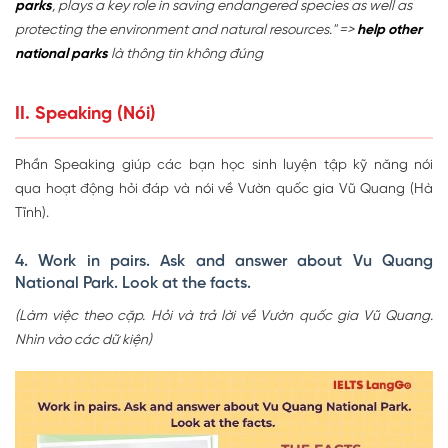
parks
, plays a key role in saving endangered species as well as
protecting the environment and natural resources." =>
help other
national parks
là thông tin không đúng
II. Speaking (Nói)
Phần Speaking giúp các bạn học sinh luyện tập kỹ năng nói
qua hoạt động hỏi đáp và nói về Vườn quốc gia Vũ Quang (Hà
Tĩnh).
4. Work in pairs. Ask and answer about Vu Quang
National Park. Look at the facts.
(Làm việc theo cặp. Hỏi và trả lời về Vườn quốc gia Vũ Quang.
Nhìn vào các dữ kiện)