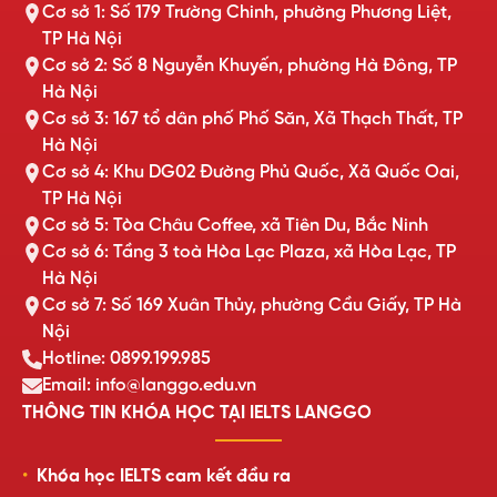
Cơ sở 1: Số 179 Trường Chinh, phường Phương Liệt,
TP Hà Nội
Cơ sở 2: Số 8 Nguyễn Khuyến, phường Hà Đông, TP
Hà Nội
Cơ sở 3: 167 tổ dân phố Phố Săn, Xã Thạch Thất, TP
Hà Nội
Cơ sở 4: Khu DG02 Đường Phủ Quốc, Xã Quốc Oai,
TP Hà Nội
Cơ sở 5: Tòa Châu Coffee, xã Tiên Du, Bắc Ninh
Cơ sở 6: Tầng 3 toà Hòa Lạc Plaza, xã Hòa Lạc, TP
Hà Nội
Cơ sở 7: Số 169 Xuân Thủy, phường Cầu Giấy, TP Hà
Nội
Hotline: 0899.199.985
Email: info@langgo.edu.vn
THÔNG TIN KHÓA HỌC TẠI IELTS LANGGO
Khóa học IELTS cam kết đầu ra