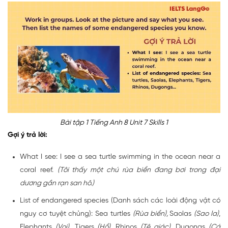
Bài tập 1 Tiếng Anh 8 Unit 7 Skills 1
Gợi ý trả lời:
What I see: I see a sea turtle swimming in the ocean near a
coral reef.
(Tôi thấy một chú rùa biển đang bơi trong đại
dương gần rạn san hô.)
List of endangered species (Danh sách các loài động vật có
nguy cơ tuyệt chủng): Sea turtles
(Rùa biển),
Saolas
(Sao la)
,
Elephants
(Voi)
, Tigers
(Hổ)
, Rhinos
(Tê giác),
Dugongs
(Cá