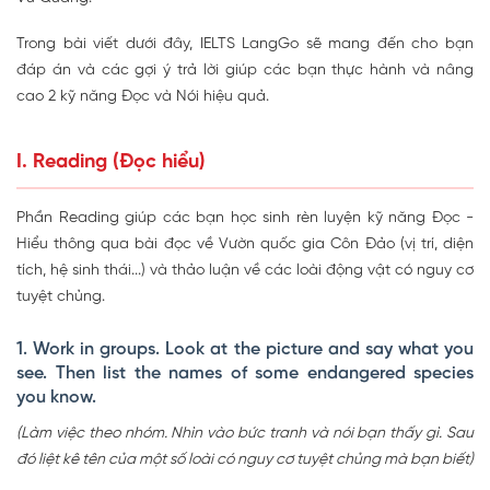
Trong bài viết dưới đây, IELTS LangGo sẽ mang đến cho bạn
đáp án và các gợi ý trả lời giúp các bạn thực hành và nâng
cao 2 kỹ năng Đọc và Nói hiệu quả.
I. Reading (Đọc hiểu)
Phần Reading giúp các bạn học sinh rèn luyện kỹ năng Đọc -
Hiểu thông qua bài đọc về Vườn quốc gia Côn Đảo (vị trí, diện
tích, hệ sinh thái...) và thảo luận về các loài động vật có nguy cơ
tuyệt chủng.
1. Work in groups. Look at the picture and say what you
see. Then list the names of some endangered species
you know.
(Làm việc theo nhóm. Nhìn vào bức tranh và nói bạn thấy gì. Sau
đó liệt kê tên của một số loài có nguy cơ tuyệt chủng mà bạn biết)