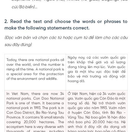
cúi/Bò biển)...
2. Read the text and choose the words or phrases to
make the following statements correct.
(Đọc văn bản và chọn các từ hoặc cụm từ để làm cho các câu
sau đây đúng)
Ngày nay, có các vườn quốc gia
Today, there are national parks all
trên khắp thế giới và số lượng
over the world, and the number is
đang tăng lên mọi lúc. Vườn quốc
rising all the time. A national park is
gia là một khu vực đặc biệt để
a special area for the protection
bảo vệ môi trường và động vật
of the environment and wildlife.
hoang dã.
In Viet Nam, there are now 34
Ở Việt Nam, hiện có 34 vườn quốc
national parks. Con Dao National
gia. Vườn quốc gia Côn Đảo là một
Park is one of them. It became a
trong số đó. Nó trở thành vườn
national park in 1993. The park is in
quốc gia vào năm 1993. Vườn nằm
Con Dao District, Ba Ria-Vung Tau
ở huyện Côn Đảo, tỉnh Bà Rịa -
Province. It contains 16 small islands
Vũng Tàu. Nó bao gồm 16 hòn đảo
covering 20,000 hectares. The
nhỏ bao phủ 20.000 héc-ta. Hệ
ecosystem here is very diverse with
sinh thái ở đây rất đa dạng với
thousands of species, including
hàng ngàn loài, bao gồm cả động