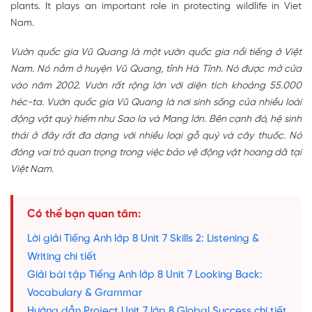
plants. It plays an important role in protecting wildlife in Viet
Nam.
Vườn quốc gia Vũ Quang là một vườn quốc gia nổi tiếng ở Việt
Nam. Nó nằm ở huyện Vũ Quang, tỉnh Hà Tĩnh. Nó được mở cửa
vào năm 2002. Vườn rất rộng lớn với diện tích khoảng 55.000
héc-ta. Vườn quốc gia Vũ Quang là nơi sinh sống của nhiều loài
động vật quý hiếm như Sao la và Mang lớn. Bên cạnh đó, hệ sinh
thái ở đây rất đa dạng với nhiều loại gỗ quý và cây thuốc. Nó
đóng vai trò quan trọng trong việc bảo vệ động vật hoang dã tại
Việt Nam.
Có thể bạn quan tâm:
Lời giải Tiếng Anh lớp 8 Unit 7 Skills 2: Listening &
Writing chi tiết
Giải bài tập Tiếng Anh lớp 8 Unit 7 Looking Back:
Vocabulary & Grammar
Hướng dẫn Project Unit 7 lớp 8 Global Success chi tiết