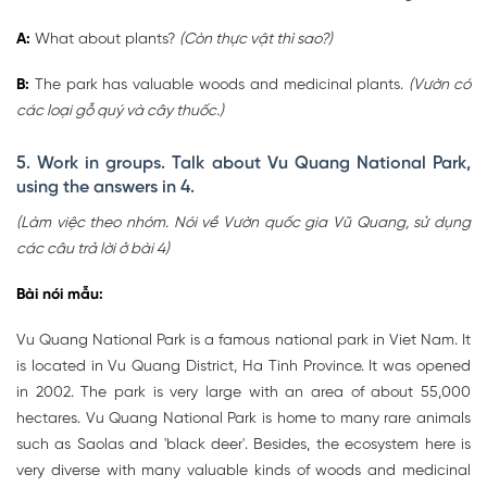
A:
What about plants?
(Còn thực vật thì sao?)
B:
The park has valuable woods and medicinal plants.
(Vườn có
các loại gỗ quý và cây thuốc.)
5. Work in groups. Talk about Vu Quang National Park,
using the answers in 4.
(Làm việc theo nhóm. Nói về Vườn quốc gia Vũ Quang, sử dụng
các câu trả lời ở bài 4)
Bài nói mẫu:
Vu Quang National Park is a famous national park in Viet Nam. It
is located in Vu Quang District, Ha Tinh Province. It was opened
in 2002. The park is very large with an area of about 55,000
hectares. Vu Quang National Park is home to many rare animals
such as Saolas and 'black deer'. Besides, the ecosystem here is
very diverse with many valuable kinds of woods and medicinal