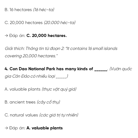
B. 16 hectares
(16 héc-ta)
C. 20,000 hectares
(20.000 héc-ta)
→
Đáp án:
C.
20,000 hectares.
Giải thích: Thông tin từ đoạn 2: “It contains 16 small islands
covering 20,000 hectares."
4. Con Dao National Park has many kinds of ______
.
(Vườn quốc
gia Côn Đảo có nhiều loại _____)
A. valuable plants
(thực vật quý giá)
B. ancient trees
(cây cổ thụ)
C. natural values
(các giá trị tự nhiên)
→
Đáp án:
A. valuable plants