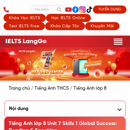
TUYỂN DỤNG
Tìm kiếm
Khóa Học IELTS
Học IELTS Online
Test IELTS Free
Khóa Cấp Tốc
Khuyến Mãi
Trang chủ
/
Tiếng Anh THCS
/
Tiếng Anh lớp 8
Nội dung
I. Reading (Đọc hiểu)
Tiếng Anh lớp 8 Unit 7 Skills 1 Global Success:
1. Work in groups. Look at the picture and say what you
see. Then list the names of some endangered species