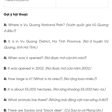
medicinal plants.
Gợi ý hội thoại:
A:
Where is Vu Quang National Park?
(Vườn quốc gia Vũ Quang
ở đâu?)
B:
It is in Vu Quang District, Ha Tinh Province.
(Nó ở huyện Vũ
Quang, tỉnh Hà Tĩnh.)
A:
When was it opened?
(Nó được mở cửa khi nào?)
B:
It was opened in 2002.
(Nó được mở cửa năm 2002.)
A:
How large is it? (What is its area?)
(Nó rộng bao nhiêu?)
B:
It is about 55,000 hectares.
(Nó rộng khoảng 55.000 héc-ta.)
A:
What animals live there?
(Những loài động vật nào sống ở đó?)
B:
There are Saolas and "black deer".
(Có Sao la và Mang lớn.)