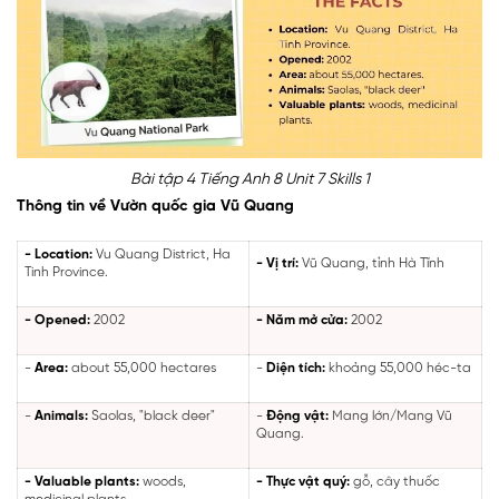
Bài tập 4 Tiếng Anh 8 Unit 7 Skills 1
Thông tin về Vườn quốc gia Vũ Quang
- Location:
Vu Quang District, Ha
- Vị trí:
Vũ Quang, tỉnh Hà Tĩnh
Tinh Province.
- Opened:
2002
- Năm mở cửa:
2002
-
Area:
about 55,000 hectares
-
Diện tích:
khoảng 55,000 héc-ta
-
Animals:
Saolas, "black deer"
-
Động vật:
Mang lớn/Mang Vũ
Quang.
- Valuable plants:
woods,
- Thực vật quý:
gỗ, cây thuốc