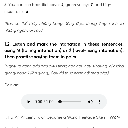
3. You can see beautiful caves
⤴
, green valleys
⤴
, and high
mountains.
↘
(Bạn có thể thấy những hang động đẹp, thung lũng xanh và
những ngọn núi cao.)
1.2. Listen and mark the intonation in these sentences,
using ↘ (falling intonation) or ⤴ (level-rising intonation).
Then practise saying them in pairs
(Nghe và đánh dấu ngữ điệu trong các câu này, sử dụng ↘ (xuống
giọng) hoặc ⤴ (lên giọng). Sau đó thực hành nói theo cặp.)
Đáp án:
1. Hoi An Ancient Town became a World Heritage Site in 1999.
↘