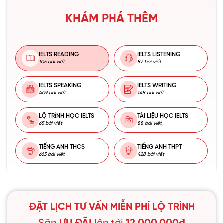
KHÁM PHÁ THÊM
IELTS READING
IELTS LISTENING
105 bài viết
87 bài viết
IELTS SPEAKING
IELTS WRITING
409 bài viết
148 bài viết
LỘ TRÌNH HỌC IELTS
TÀI LIỆU HỌC IELTS
65 bài viết
88 bài viết
TIẾNG ANH THCS
TIẾNG ANH THPT
663 bài viết
428 bài viết
ĐẶT LỊCH TƯ VẤN MIỄN PHÍ LỘ TRÌNH