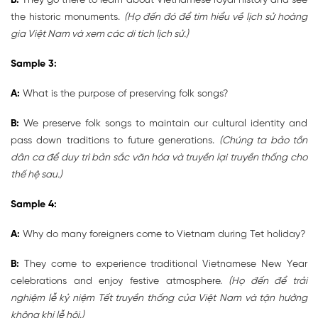
B:
They go there to learn about Vietnamese royal history and see
the historic monuments.
(Họ đến đó để tìm hiểu về lịch sử hoàng
gia Việt Nam và xem các di tích lịch sử.)
Sample 3:
A:
What is the purpose of preserving folk songs?
B:
We preserve folk songs to maintain our cultural identity and
pass down traditions to future generations.
(Chúng ta bảo tồn
dân ca để duy trì bản sắc văn hóa và truyền lại truyền thống cho
thế hệ sau.)
Sample 4:
A:
Why do many foreigners come to Vietnam during Tet holiday?
B:
They come to experience traditional Vietnamese New Year
celebrations and enjoy festive atmosphere.
(Họ đến để trải
nghiệm lễ kỷ niệm Tết truyền thống của Việt Nam và tận hưởng
không khí lễ hội.)