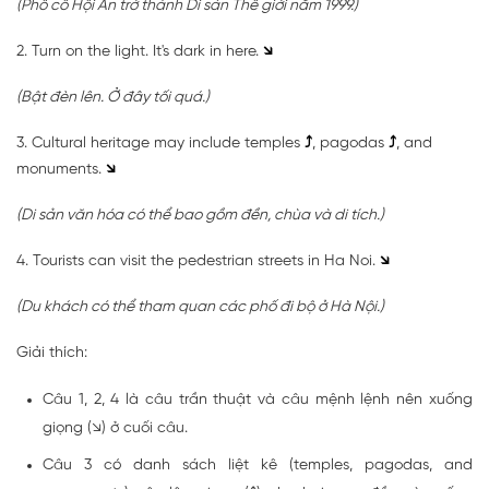
(Phố cổ Hội An trở thành Di sản Thế giới năm 1999.)
2. Turn on the light. It's dark in here.
↘
(Bật đèn lên. Ở đây tối quá.)
3. Cultural heritage may include temples
⤴
, pagodas
⤴
, and
monuments.
↘
(Di sản văn hóa có thể bao gồm đền, chùa và di tích.)
4. Tourists can visit the pedestrian streets in Ha Noi.
↘
(Du khách có thể tham quan các phố đi bộ ở Hà Nội.)
Giải thích:
Câu 1, 2, 4 là câu trần thuật và câu mệnh lệnh nên xuống
giọng (↘) ở cuối câu.
Câu 3 có danh sách liệt kê (temples, pagodas, and