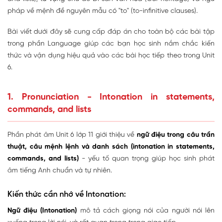
pháp về mệnh đề nguyên mẫu có "to" (to-infinitive clauses).
Bài viết dưới đây sẽ cung cấp đáp án cho toàn bộ các bài tập
trong phần Language giúp các bạn học sinh nắm chắc kiến
thức và vận dụng hiệu quả vào các bài học tiếp theo trong Unit
6.
1. Pronunciation - Intonation in statements,
commands, and lists
Phần phát âm Unit 6 lớp 11 giới thiệu về
ngữ điệu trong câu trần
thuật, câu mệnh lệnh và danh sách (intonation in statements,
commands, and lists)
- yếu tố quan trọng giúp học sinh phát
âm tiếng Anh chuẩn và tự nhiên.
Kiến thức cần nhớ về Intonation:
Ngữ điệu (Intonation)
mô tả cách giọng nói của người nói lên