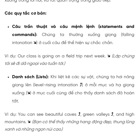
xuống trong lời nói, và rất quan trọng trong giao tiếp.
Các quy tắc cơ bản:
Câu trần thuật và câu mệnh lệnh (statements and
commands):
Chúng ta thường xuống giọng (falling
intonation
↘
) ở cuối câu để thể hiện sự chắc chắn.
Ví dụ: Our class is going on a field trip next week.
↘
(Lớp chúng
tôi sẽ đi dã ngoại vào tuần tới.)
Danh sách (Lists):
Khi liệt kê các sự vật, chúng ta hơi nâng
giọng lên (level-rising intonation
⤴
) ở mỗi mục và hạ giọng
xuống (
↘
) ở mục cuối cùng để cho thấy danh sách đã hoàn
tất.
Ví dụ: You can see beautiful caves
⤴
, green valleys
⤴
, and high
mountains.
↘
(Bạn có thể thấy những hang động đẹp, thung lũng
xanh và những ngọn núi cao.)