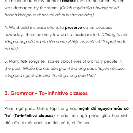
3. The local authority plans to
restore
the old monument which
was damaged by the storm.
(Chính quyền địa phương có kế
hoạch khôi phục di tích cũ đã bị hư hại do bão.)
4. We should increase efforts to
preserve
ca tru because
nowadays there are very few ca tru musicians left.
(Chúng ta nên
tăng cường nỗ lực bảo tồn ca trù vì hiện nay còn rất ít nghệ nhân
ca trù.)
5. Many
folk
songs tell stories about lives of ordinary people in
the past.
(Nhiều bài hát dân gian kể những câu chuyện về cuộc
sống của người dân bình thường trong quá khứ.)
3. Grammar - To-infinitive clauses
Phần ngữ pháp Unit 6 tập trung vào
mệnh đề nguyên mẫu có
"to" (To-infinitive clauses)
- cấu trúc ngữ pháp giúp học sinh
diễn đạt ý một cách súc tích và tự nhiên hơn.