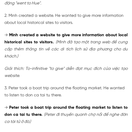
động "went to Hue".
2. Minh created a website. He wanted to give more information
about local historical sites to visitors.
→
Minh created a website to give more information about local
historical sites to visitors.
(Minh đã tạo một trang web để cung
cấp thêm thông tin về các di tích lịch sử địa phương cho du
khách.)
Giải thích: To-infinitive "to give" diễn đạt mục đích của việc tạo
website.
3. Peter took a boat trip around the floating market. He wanted
to listen to don ca tai tu there.
→
Peter took a boat trip around the floating market to listen to
don ca tai tu there.
(Peter đi thuyền quanh chợ nổi để nghe đờn
ca tài tử ở đó.)