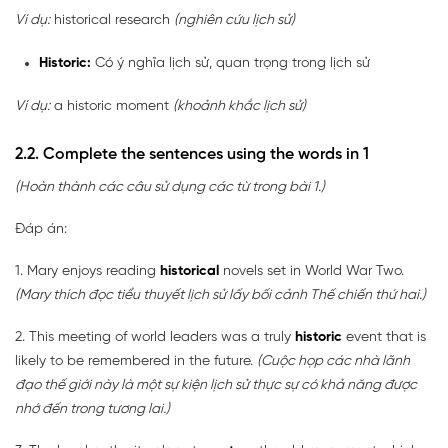
Ví dụ:
historical research
(nghiên cứu lịch sử)
Historic:
Có ý nghĩa lịch sử, quan trọng trong lịch sử
Ví dụ:
a historic moment
(khoảnh khắc lịch sử)
2.2. Complete the sentences using the words in 1
(Hoàn thành các câu sử dụng các từ trong bài 1.)
Đáp án:
1. Mary enjoys reading
historical
novels set in World War Two.
(Mary thích đọc tiểu thuyết lịch sử lấy bối cảnh Thế chiến thứ hai.)
2. This meeting of world leaders was a truly
historic
event that is
likely to be remembered in the future.
(Cuộc họp các nhà lãnh
đạo thế giới này là một sự kiện lịch sử thực sự có khả năng được
nhớ đến trong tương lai.)