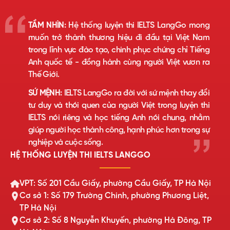
TẦM NHÌN:
Hệ thống luyện thi IELTS LangGo mong
muốn trở thành thương hiệu đi đầu tại Việt Nam
trong lĩnh vực đào tạo, chinh phục chứng chỉ Tiếng
Anh quốc tế - đồng hành cùng người Việt vươn ra
Thế Giới.
SỨ MỆNH:
IELTS LangGo ra đời với sứ mệnh thay đổi
tư duy và thói quen của người Việt trong luyện thi
IELTS nói riêng và học tiếng Anh nói chung, nhằm
giúp người học thành công, hạnh phúc hơn trong sự
nghiệp và cuộc sống.
HỆ THỐNG LUYỆN THI IELTS LANGGO
VPT: Số 201 Cầu Giấy, phường Cầu Giấy, TP Hà Nội
Cơ sở 1: Số 179 Trường Chinh, phường Phương Liệt,
TP Hà Nội
Cơ sở 2: Số 8 Nguyễn Khuyến, phường Hà Đông, TP