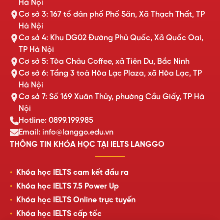
Hà Nội
Cơ sở 3: 167 tổ dân phố Phố Săn, Xã Thạch Thất, TP
Hà Nội
Cơ sở 4: Khu DG02 Đường Phủ Quốc, Xã Quốc Oai,
TP Hà Nội
Cơ sở 5: Tòa Châu Coffee, xã Tiên Du, Bắc Ninh
Cơ sở 6: Tầng 3 toà Hòa Lạc Plaza, xã Hòa Lạc, TP
Hà Nội
Cơ sở 7: Số 169 Xuân Thủy, phường Cầu Giấy, TP Hà
Nội
Hotline: 0899.199.985
Email: info@langgo.edu.vn
THÔNG TIN KHÓA HỌC TẠI IELTS LANGGO
Khóa học IELTS cam kết đầu ra
Khóa học IELTS 7.5 Power Up
Khóa học IELTS Online trực tuyến
Khóa học IELTS cấp tốc