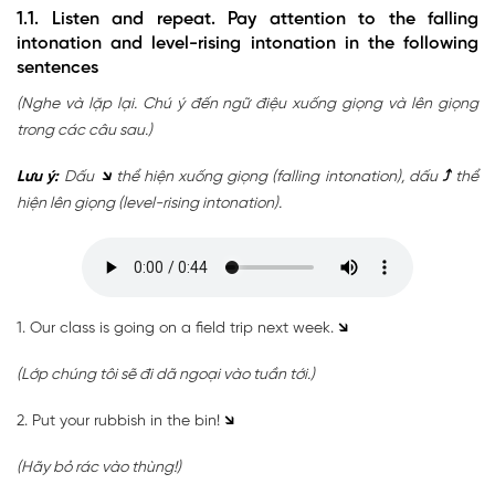
1.1. Listen and repeat. Pay attention to the falling
intonation and level-rising intonation in the following
sentences
(Nghe và lặp lại. Chú ý đến ngữ điệu xuống giọng và lên giọng
trong các câu sau.)
Lưu ý:
Dấu
↘
thể hiện xuống giọng (falling intonation), dấu
⤴
thể
hiện lên giọng (level-rising intonation).
1. Our class is going on a field trip next week.
↘
(Lớp chúng tôi sẽ đi dã ngoại vào tuần tới.)
2. Put your rubbish in the bin!
↘
(Hãy bỏ rác vào thùng!)