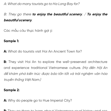
A: What do many tourists go to Ha Long Bay for?
B: They go there
to enjoy the beautiful scenery
. /
To enjoy the
beautiful scenery
.
Các mẫu câu thực hành gợi ý:
Sample 1:
A:
What do tourists visit Hoi An Ancient Town for?
B:
They visit Hoi An to explore the well-preserved architecture
and experience traditional Vietnamese culture.
(Họ đến Hội An
để khám phá kiến trúc được bảo tồn tốt và trải nghiệm văn hóa
truyền thống Việt Nam.)
Sample 2:
A:
Why do people go to Hue Imperial City?