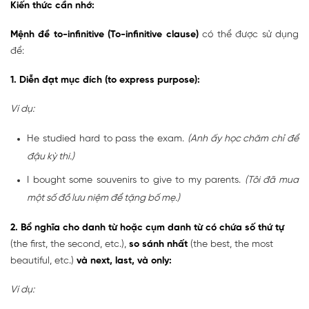
Kiến thức cần nhớ:
Mệnh đề to-infinitive (To-infinitive clause)
có thể được sử dụng
để:
1. Diễn đạt mục đích (to express purpose):
Ví dụ:
He studied hard to pass the exam.
(Anh ấy học chăm chỉ để
đậu kỳ thi.)
I bought some souvenirs to give to my parents.
(Tôi đã mua
một số đồ lưu niệm để tặng bố mẹ.)
2. Bổ nghĩa cho danh từ hoặc cụm danh từ có chứa số thứ tự
(the first, the second, etc.),
so sánh nhất
(the best, the most
beautiful, etc.)
và next, last, và only:
Ví dụ: