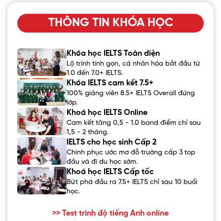
THÔNG TIN KHÓA HỌC
Khóa học IELTS Toàn diện
Lộ trình tinh gọn, cá nhân hóa bắt đầu từ
1.0 đến 7.0+ IELTS.
Khóa IELTS cam kết 7.5+
100% giảng viên 8.5+ IELTS Overall đứng
lớp.
Khoá học IELTS Online
Cam kết tăng 0,5 - 1.0 band điểm chỉ sau
1,5 - 2 tháng.
IELTS cho học sinh Cấp 2
Chinh phục ước mơ đỗ trường cấp 3 top
đầu và đi du học sớm.
Khoá học IELTS Cấp tốc
Bứt phá đầu ra 7.5+ IELTS chỉ sau 10 buổi
học.
>> Test trình độ tiếng Anh online