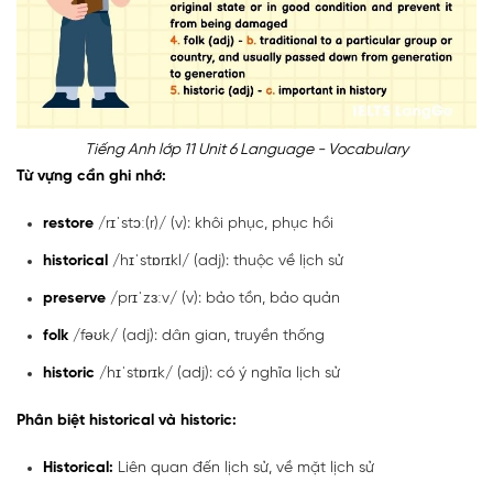
Tiếng Anh lớp 11 Unit 6 Language - Vocabulary
Từ vựng cần ghi nhớ:
restore
/rɪˈstɔː(r)/ (v): khôi phục, phục hồi
historical
/hɪˈstɒrɪkl/ (adj): thuộc về lịch sử
preserve
/prɪˈzɜːv/ (v): bảo tồn, bảo quản
folk
/fəʊk/ (adj): dân gian, truyền thống
historic
/hɪˈstɒrɪk/ (adj): có ý nghĩa lịch sử
Phân biệt historical và historic:
Historical:
Liên quan đến lịch sử, về mặt lịch sử