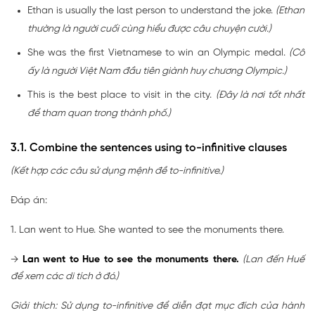
Ethan is usually the last person to understand the joke.
(Ethan
thường là người cuối cùng hiểu được câu chuyện cười.)
She was the first Vietnamese to win an Olympic medal.
(Cô
ấy là người Việt Nam đầu tiên giành huy chương Olympic.)
This is the best place to visit in the city.
(Đây là nơi tốt nhất
để tham quan trong thành phố.)
3.1. Combine the sentences using to-infinitive clauses
(Kết hợp các câu sử dụng mệnh đề to-infinitive.)
Đáp án:
1. Lan went to Hue. She wanted to see the monuments there.
→
Lan went to Hue to see the monuments there.
(Lan đến Huế
để xem các di tích ở đó.)
Giải thích: Sử dụng to-infinitive để diễn đạt mục đích của hành