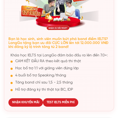
Bạn là học sinh, sinh viên muốn bứt phá band điểm IELTS?
LangGo tặng bạn ưu đãi CỰC LỚN lên tới 12.000.000 VNĐ
khi đăng ký lộ trình tăng từ 2 band!
Khóa học IELTS tại LangGo đảm bảo đầu ra lên đến 7.0+:
CAM KẾT ĐẦU RA theo kết quả thi thật
Học bổ trợ 1:1 với giảng viên đứng lớp
4 buổi bổ trợ Speaking/tháng
Tăng band chỉ sau 1,5 - 2,5 tháng
Hỗ trợ đăng ký thi thật tại BC, IDP
NHẬN KHUYẾN MÃI
TEST IELTS MIỄN PHÍ