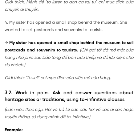
Giải thích: Mệnh đề "to listen to don ca tai tu" chỉ mục đích của
chuyến đi thuyền.
4. My sister has opened a small shop behind the museum. She
wanted to sell postcards and souvenirs to tourists.
→
My sister has opened a small shop behind the museum to sell
postcards and souvenirs to tourists.
(Chị gái tôi đã mở một cửa
hàng nhỏ phía sau bảo tàng để bán bưu thiếp và đồ lưu niệm cho
du khách.)
Giải thích: "To sell" chỉ mục đích của việc mở cửa hàng.
3.2. Work in pairs. Ask and answer questions about
heritage sites or traditions, using to-infinitive clauses
(Làm việc theo cặp. Hỏi và trả lời các câu hỏi về các di sản hoặc
truyền thống, sử dụng mệnh đề to-infinitive.)
Example: