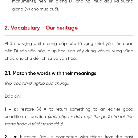
monuments) nên lên giọng (⤴) cho hai mục đầu và xuống
giọng (↘) cho mục cuối.
2. Vocabulary - Our heritage
Phần từ vựng Unit 6 cung cấp các từ vựng thiết yếu liên quan
đến Di sản văn hóa, giúp học sinh xây dựng vốn từ vựng vững
chắc cho chủ đề lịch sử và văn hóa.
2.1. Match the words with their meanings
(Nối các từ với nghĩa của chúng.)
Đáp án:
1 - d:
restore (v) = to return something to an earlier good
condition or position
(khôi phục - đưa một thứ gì đó trở lại tình
trạng hoặc vị trí tốt trước đây)
2 - a:
historical (adj) = connected with things from the past