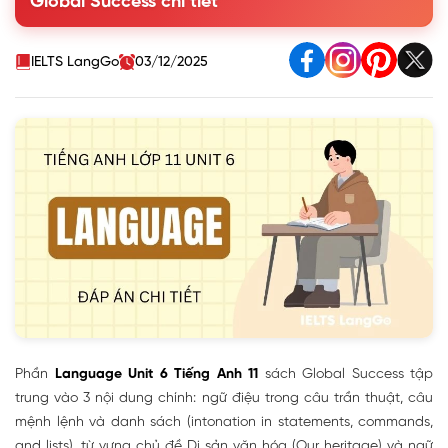
Global Success chi tiết
1.1. Listen and repeat. Pay attention to the falling
intonation and level-rising intonation in the following
sentences
IELTS LangGo
03/12/2025
1.2. Listen and mark the intonation in these sentences,
using ↘ (falling intonation) or ⤴ (level-rising intonation).
Then practise saying them in pairs
2. Vocabulary - Our heritage
3. Grammar - To-infinitive clauses
Phần
Language Unit 6 Tiếng Anh 11
sách Global Success tập
trung vào 3 nội dung chính: ngữ điệu trong câu trần thuật, câu
mệnh lệnh và danh sách (intonation in statements, commands,
and lists), từ vựng chủ đề Di sản văn hóa (Our heritage) và ngữ