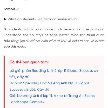
Sample 5:
A:
What do students visit historical museums for?
B:
Students visit historical museums to learn about the past and
understand the country's heritage better.
(Học sinh tham quan
bảo tàng lịch sử để tìm hiểu về quá khứ và hiểu rõ hơn về di sản
của đất nước.)
Có thể bạn quan tâm:
Lời giải phần Reading Unit 6 lớp 11 Global Success chi
tiết, đầy đủ
Đáp án Speaking Unit 6 Tiếng Anh lớp 11 Global
Success chi tiết, đầy đủ
Giải Listening Unit 6 lớp 11: A trip to Trang An Scenic
Landscape Complex