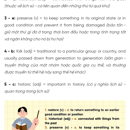
(thuộc về lịch sử - có liên quan đến những thứ từ quá khứ)
3 - e:
preserve (v) = to keep something in its original state or in
good condition and prevent it from being damaged
(bảo tồn -
giữ một thứ gì đó ở trạng thái ban đầu hoặc trong tình trạng tốt
và ngăn không cho nó bị hư hại)
4 - b:
folk (adj) = traditional to a particular group or country, and
usually passed down from generation to generation
(dân gian -
truyền thống của một nhóm hoặc quốc gia cụ thể, và thường
được truyền từ thế hệ này sang thế hệ khác)
5 - c:
historic (adj) = important in history
(có ý nghĩa lịch sử -
quan trọng trong lịch sử)