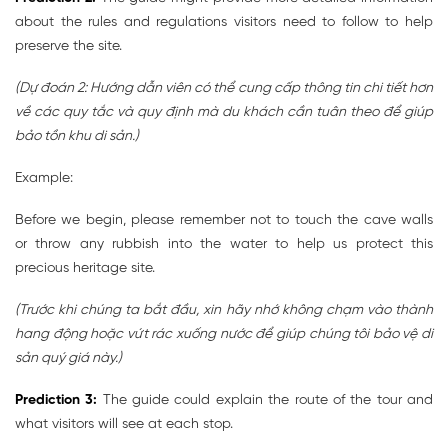
about the rules and regulations visitors need to follow to help
preserve the site.
(Dự đoán 2: Hướng dẫn viên có thể cung cấp thông tin chi tiết hơn
về các quy tắc và quy định mà du khách cần tuân theo để giúp
bảo tồn khu di sản.)
Example:
Before we begin, please remember not to touch the cave walls
or throw any rubbish into the water to help us protect this
precious heritage site.
(Trước khi chúng ta bắt đầu, xin hãy nhớ không chạm vào thành
hang động hoặc vứt rác xuống nước để giúp chúng tôi bảo vệ di
sản quý giá này.)
Prediction 3:
The guide could explain the route of the tour and
what visitors will see at each stop.