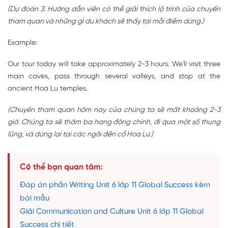
(Dự đoán 3: Hướng dẫn viên có thể giải thích lộ trình của chuyến
tham quan và những gì du khách sẽ thấy tại mỗi điểm dừng.)
Example:
Our tour today will take approximately 2-3 hours. We'll visit three
main caves, pass through several valleys, and stop at the
ancient Hoa Lu temples.
(Chuyến tham quan hôm nay của chúng ta sẽ mất khoảng 2-3
giờ. Chúng ta sẽ thăm ba hang động chính, đi qua một số thung
lũng, và dừng lại tại các ngôi đền cổ Hoa Lư.)
Có thể bạn quan tâm:
Đáp án phần Writing Unit 6 lớp 11 Global Success kèm
bài mẫu
Giải Communication and Culture Unit 6 lớp 11 Global
Success chi tiết