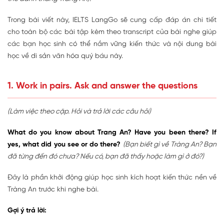
Trong bài viết này, IELTS LangGo sẽ cung cấp đáp án chi tiết
cho toàn bộ các bài tập kèm theo transcript của bài nghe giúp
các bạn học sinh có thể nắm vững kiến thức và nội dung bài
học về di sản văn hóa quý báu này.
1. Work in pairs. Ask and answer the questions
(Làm việc theo cặp. Hỏi và trả lời các câu hỏi)
What do you know about Trang An? Have you been there? If
yes, what did you see or do there?
(Bạn biết gì về Tràng An? Bạn
đã từng đến đó chưa? Nếu có, bạn đã thấy hoặc làm gì ở đó?)
Đây là phần khởi động giúp học sinh kích hoạt kiến thức nền về
Tràng An trước khi nghe bài.
Gợi ý trả lời: