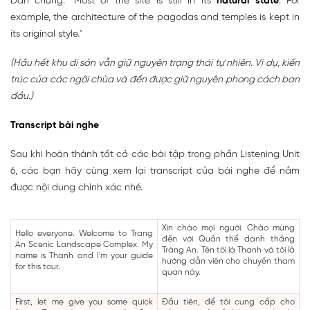
Dẫn chứng: "Most of the site is still in its
natural state
. For
example, the architecture of the pagodas and temples is kept in
its original style."
(Hầu hết khu di sản vẫn giữ nguyên trạng thái tự nhiên. Ví dụ, kiến
trúc của các ngôi chùa và đền được giữ nguyên phong cách ban
đầu.)
Transcript bài nghe
Sau khi hoàn thành tất cả các bài tập trong phần Listening Unit
6, các bạn hãy cùng xem lại transcript của bài nghe để nắm
được nội dung chính xác nhé.
Xin chào mọi người. Chào mừng
Hello everyone. Welcome to Trang
đến với Quần thể danh thắng
An Scenic Landscape Complex. My
Tràng An. Tên tôi là Thanh và tôi là
name is Thanh and I'm your guide
hướng dẫn viên cho chuyến tham
for this tour.
quan này.
First, let me give you some quick
Đầu tiên, để tôi cung cấp cho