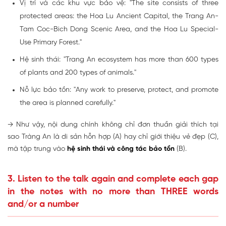
Vị trí và các khu vực bảo vệ: "The site consists of three
protected areas: the Hoa Lu Ancient Capital, the Trang An-
Tam Coc-Bich Dong Scenic Area, and the Hoa Lu Special-
Use Primary Forest."
Hệ sinh thái: "Trang An ecosystem has more than 600 types
of plants and 200 types of animals."
Nỗ lực bảo tồn: "Any work to preserve, protect, and promote
the area is planned carefully."
→ Như vậy, nội dung chính không chỉ đơn thuần giải thích tại
sao Tràng An là di sản hỗn hợp (A) hay chỉ giới thiệu vẻ đẹp (C),
mà tập trung vào
hệ sinh thái và công tác bảo tồn
(B).
3. Listen to the talk again and complete each gap
in the notes with no more than THREE words
and/or a number