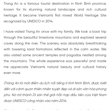
Trang An is a famous tourist destination in Ninh Binh province,
known for its stunning natural landscape and rich cultural
heritage. It became Vietnam's first mixed World Heritage Site
recognized by UNESCO in 2014.
I have visited Trang An once with my family. We took a boat trip
through the beautiful limestone mountains and explored several
caves along the river. The scenery was absolutely breathtaking
with towering karst formations reflected in the calm water. We
also visited some ancient temples and pagodas nestled among
the mountains. The whole experience was peaceful and made
me appreciate Vietnam's natural beauty and cultural history
even more.
(Tràng An là một điểm du lịch nổi tiếng ở tỉnh Ninh Bình, được biết
đến với cảnh quan thiên nhiên tuyệt đẹp và di sản văn hóa phong
phú. Nó trở thành Di sản thế giới hỗn hợp đầu tiên của Việt Nam
được UNESCO công nhận vào năm 2014.