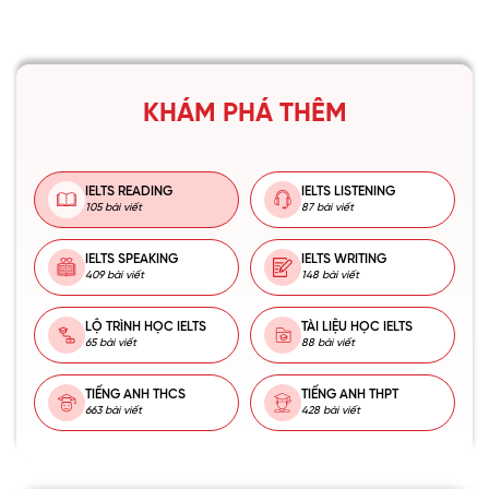
KHÁM PHÁ THÊM
IELTS READING
IELTS LISTENING
105 bài viết
87 bài viết
IELTS SPEAKING
IELTS WRITING
409 bài viết
148 bài viết
LỘ TRÌNH HỌC IELTS
TÀI LIỆU HỌC IELTS
65 bài viết
88 bài viết
TIẾNG ANH THCS
TIẾNG ANH THPT
663 bài viết
428 bài viết