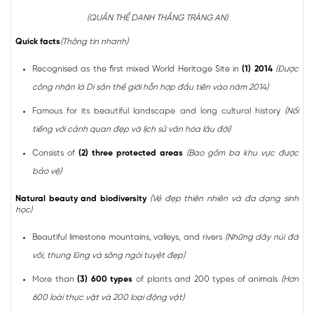
(QUẦN THỂ DANH THẮNG TRÀNG AN)
Quick facts
(Thông tin nhanh)
Recognised as the first mixed World Heritage Site in
(1) 2014
(Được
công nhận là Di sản thế giới hỗn hợp đầu tiên vào năm 2014)
Famous for its beautiful landscape and long cultural history
(Nổi
tiếng với cảnh quan đẹp và lịch sử văn hóa lâu đời)
Consists of
(2) three protected areas
(Bao gồm ba khu vực được
bảo vệ)
Natural beauty and biodiversity
(Vẻ đẹp thiên nhiên và đa dạng sinh
học)
Beautiful limestone mountains, valleys, and rivers
(Những dãy núi đá
vôi, thung lũng và sông ngòi tuyệt đẹp)
More than
(3) 600 types
of plants and 200 types of animals
(Hơn
600 loài thực vật và 200 loại động vật)