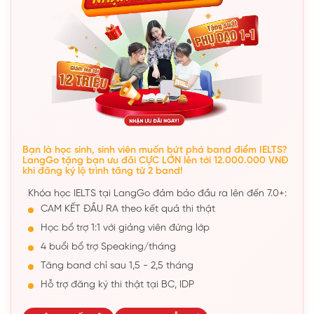
Bạn là học sinh, sinh viên muốn bứt phá band điểm IELTS?
LangGo tặng bạn ưu đãi CỰC LỚN lên tới 12.000.000 VNĐ
khi đăng ký lộ trình tăng từ 2 band!
Khóa học IELTS tại LangGo đảm bảo đầu ra lên đến 7.0+:
CAM KẾT ĐẦU RA theo kết quả thi thật
Học bổ trợ 1:1 với giảng viên đứng lớp
4 buổi bổ trợ Speaking/tháng
Tăng band chỉ sau 1,5 - 2,5 tháng
Hỗ trợ đăng ký thi thật tại BC, IDP