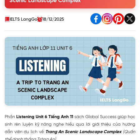
Scenic Landscape Complex
notes with no more than THREE words and/or a number
4. Work in pairs. Make some predictions about what the
tour guide will say next
IELTS LangGo
18/12/2025
Phần
Listening Unit 6 Tiếng Anh 11
sách Global Success giúp học
sinh rèn luyện kỹ năng nghe hiểu qua lời giới thiệu của hướng
dẫn viên du lịch về
Trang An Scenic Landscape Complex
(Quần
thể danh thắng Tràng An).