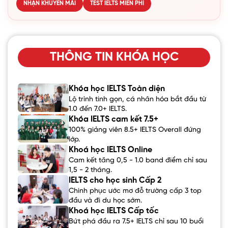
NHẬN KHUYẾN MÃI
TEST IELTS MIỄN PHÍ
THÔNG TIN KHÓA HỌC
Khóa học IELTS Toàn diện
Lộ trình tinh gọn, cá nhân hóa bắt đầu từ
1.0 đến 7.0+ IELTS.
Khóa IELTS cam kết 7.5+
100% giảng viên 8.5+ IELTS Overall đứng
lớp.
Khoá học IELTS Online
Cam kết tăng 0,5 - 1.0 band điểm chỉ sau
1,5 - 2 tháng.
IELTS cho học sinh Cấp 2
Chinh phục ước mơ đỗ trường cấp 3 top
đầu và đi du học sớm.
Khoá học IELTS Cấp tốc
Bứt phá đầu ra 7.5+ IELTS chỉ sau 10 buổi