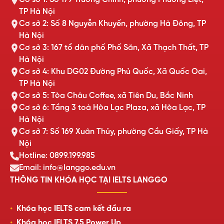
TP Hà Nội
Cơ sở 2: Số 8 Nguyễn Khuyến, phường Hà Đông, TP
Hà Nội
Cơ sở 3: 167 tổ dân phố Phố Săn, Xã Thạch Thất, TP
Hà Nội
Cơ sở 4: Khu DG02 Đường Phủ Quốc, Xã Quốc Oai,
TP Hà Nội
Cơ sở 5: Tòa Châu Coffee, xã Tiên Du, Bắc Ninh
Cơ sở 6: Tầng 3 toà Hòa Lạc Plaza, xã Hòa Lạc, TP
Hà Nội
Cơ sở 7: Số 169 Xuân Thủy, phường Cầu Giấy, TP Hà
Nội
Hotline: 0899.199.985
Email: info@langgo.edu.vn
THÔNG TIN KHÓA HỌC TẠI IELTS LANGGO
Khóa học IELTS cam kết đầu ra
Khóa học IELTS 7.5 Power Up