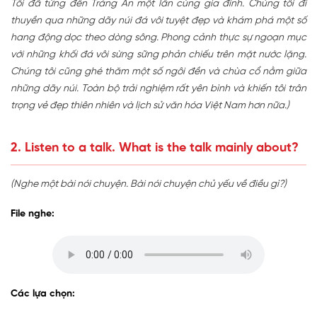
Tôi đã từng đến Tràng An một lần cùng gia đình. Chúng tôi đi
thuyền qua những dãy núi đá vôi tuyệt đẹp và khám phá một số
hang động dọc theo dòng sông. Phong cảnh thực sự ngoạn mục
với những khối đá vôi sừng sững phản chiếu trên mặt nước lặng.
Chúng tôi cũng ghé thăm một số ngôi đền và chùa cổ nằm giữa
những dãy núi. Toàn bộ trải nghiệm rất yên bình và khiến tôi trân
trọng vẻ đẹp thiên nhiên và lịch sử văn hóa Việt Nam hơn nữa.)
2. Listen to a talk. What is the talk mainly about?
(Nghe một bài nói chuyện. Bài nói chuyện chủ yếu về điều gì?)
File nghe:
Các lựa chọn: