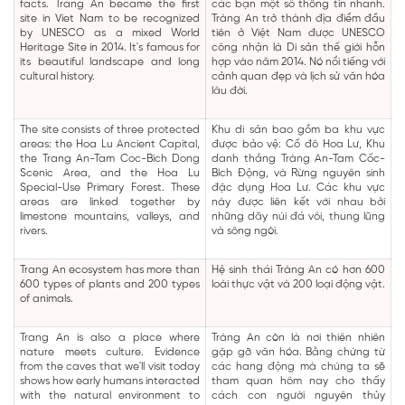
facts. Trang An became the first
các bạn một số thông tin nhanh.
site in Viet Nam to be recognized
Tràng An trở thành địa điểm đầu
by UNESCO as a mixed World
tiên ở Việt Nam được UNESCO
Heritage Site in 2014. It's famous for
công nhận là Di sản thế giới hỗn
its beautiful landscape and long
hợp vào năm 2014. Nó nổi tiếng với
cultural history.
cảnh quan đẹp và lịch sử văn hóa
lâu đời.
The site consists of three protected
Khu di sản bao gồm ba khu vực
areas: the Hoa Lu Ancient Capital,
được bảo vệ: Cố đô Hoa Lư, Khu
the Trang An-Tam Coc-Bich Dong
danh thắng Tràng An-Tam Cốc-
Scenic Area, and the Hoa Lu
Bích Động, và Rừng nguyên sinh
Special-Use Primary Forest. These
đặc dụng Hoa Lư. Các khu vực
areas are linked together by
này được liên kết với nhau bởi
limestone mountains, valleys, and
những dãy núi đá vôi, thung lũng
rivers.
và sông ngòi.
Trang An ecosystem has more than
Hệ sinh thái Tràng An có hơn 600
600 types of plants and 200 types
loài thực vật và 200 loại động vật.
of animals.
Trang An is also a place where
Tràng An còn là nơi thiên nhiên
nature meets culture. Evidence
gặp gỡ văn hóa. Bằng chứng từ
from the caves that we'll visit today
các hang động mà chúng ta sẽ
shows how early humans interacted
tham quan hôm nay cho thấy
with the natural environment to
cách con người nguyên thủy