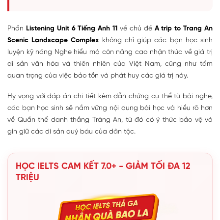
Phần
Listening Unit 6 Tiếng Anh 11
về chủ đề
A trip to Trang An
Scenic Landscape Complex
không chỉ giúp các bạn học sinh
luyện kỹ năng Nghe hiểu mà còn nâng cao nhận thức về giá trị
di sản văn hóa và thiên nhiên của Việt Nam, cũng như tầm
quan trọng của việc bảo tồn và phát huy các giá trị này.
Hy vọng với đáp án chi tiết kèm dẫn chứng cụ thể từ bài nghe,
các bạn học sinh sẽ nắm vững nội dung bài học và hiểu rõ hơn
về Quần thể danh thắng Tràng An, từ đó có ý thức bảo vệ và
gìn giữ các di sản quý báu của dân tộc.
HỌC IELTS CAM KẾT 7.0+ - GIẢM TỐI ĐA 12
TRIỆU