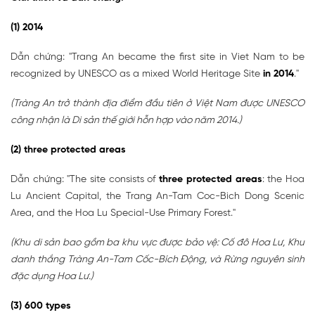
(1) 2014
Dẫn chứng: "Trang An became the first site in Viet Nam to be
recognized by UNESCO as a mixed World Heritage Site
in 2014
."
(Tràng An trở thành địa điểm đầu tiên ở Việt Nam được UNESCO
công nhận là Di sản thế giới hỗn hợp vào năm 2014.)
(2) three protected areas
Dẫn chứng: "The site consists of
three protected areas
: the Hoa
Lu Ancient Capital, the Trang An-Tam Coc-Bich Dong Scenic
Area, and the Hoa Lu Special-Use Primary Forest."
(Khu di sản bao gồm ba khu vực được bảo vệ: Cố đô Hoa Lư, Khu
danh thắng Tràng An-Tam Cốc-Bích Động, và Rừng nguyên sinh
đặc dụng Hoa Lư.)
(3) 600 types