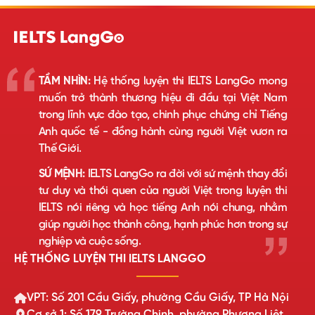
TẦM NHÌN:
Hệ thống luyện thi IELTS LangGo mong
muốn trở thành thương hiệu đi đầu tại Việt Nam
trong lĩnh vực đào tạo, chinh phục chứng chỉ Tiếng
Anh quốc tế - đồng hành cùng người Việt vươn ra
Thế Giới.
SỨ MỆNH:
IELTS LangGo ra đời với sứ mệnh thay đổi
tư duy và thói quen của người Việt trong luyện thi
IELTS nói riêng và học tiếng Anh nói chung, nhằm
giúp người học thành công, hạnh phúc hơn trong sự
nghiệp và cuộc sống.
HỆ THỐNG LUYỆN THI IELTS LANGGO
VPT: Số 201 Cầu Giấy, phường Cầu Giấy, TP Hà Nội
Cơ sở 1: Số 179 Trường Chinh, phường Phương Liệt,