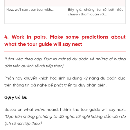
Now, we'll start our tour with...
Bây giờ, chúng ta sẽ bắt đầu
chuyến tham quan với...
4. Work in pairs. Make some predictions about
what the tour guide will say next
(Làm việc theo cặp. Đưa ra một số dự đoán về những gì hướng
dẫn viên du lịch sẽ nói tiếp theo)
Phần này khuyến khích học sinh sử dụng kỹ năng dự đoán dựa
trên thông tin đã nghe để phát triển tư duy phản biện.
Gợi ý trả lời:
Based on what we've heard, I think the tour guide will say next:
(Dựa trên những gì chúng ta đã nghe, tôi nghĩ hướng dẫn viên du
lịch sẽ nói tiếp theo:)