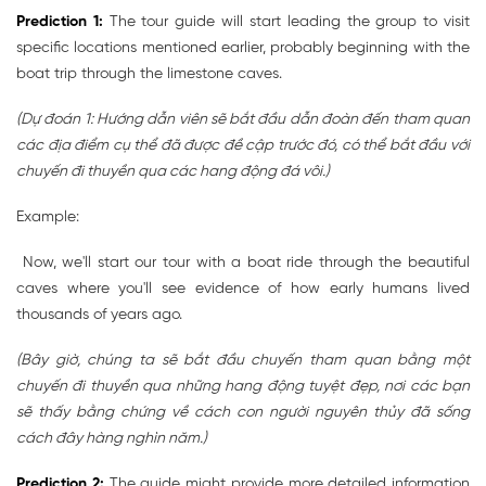
Prediction 1:
The tour guide will start leading the group to visit
specific locations mentioned earlier, probably beginning with the
boat trip through the limestone caves.
(Dự đoán 1: Hướng dẫn viên sẽ bắt đầu dẫn đoàn đến tham quan
các địa điểm cụ thể đã được đề cập trước đó, có thể bắt đầu với
chuyến đi thuyền qua các hang động đá vôi.)
Example:
Now, we'll start our tour with a boat ride through the beautiful
caves where you'll see evidence of how early humans lived
thousands of years ago.
(Bây giờ, chúng ta sẽ bắt đầu chuyến tham quan bằng một
chuyến đi thuyền qua những hang động tuyệt đẹp, nơi các bạn
sẽ thấy bằng chứng về cách con người nguyên thủy đã sống
cách đây hàng nghìn năm.)
Prediction 2:
The guide might provide more detailed information