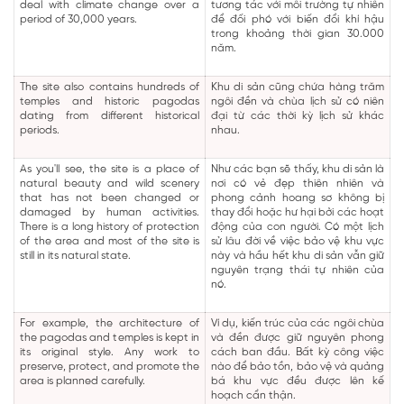
deal with climate change over a
tương tác với môi trường tự nhiên
period of 30,000 years.
để đối phó với biến đổi khí hậu
trong khoảng thời gian 30.000
năm.
The site also contains hundreds of
Khu di sản cũng chứa hàng trăm
temples and historic pagodas
ngôi đền và chùa lịch sử có niên
dating from different historical
đại từ các thời kỳ lịch sử khác
periods.
nhau.
As you'll see, the site is a place of
Như các bạn sẽ thấy, khu di sản là
natural beauty and wild scenery
nơi có vẻ đẹp thiên nhiên và
that has not been changed or
phong cảnh hoang sơ không bị
damaged by human activities.
thay đổi hoặc hư hại bởi các hoạt
There is a long history of protection
động của con người. Có một lịch
of the area and most of the site is
sử lâu đời về việc bảo vệ khu vực
still in its natural state.
này và hầu hết khu di sản vẫn giữ
nguyên trạng thái tự nhiên của
nó.
For example, the architecture of
Ví dụ, kiến trúc của các ngôi chùa
the pagodas and temples is kept in
và đền được giữ nguyên phong
its original style. Any work to
cách ban đầu. Bất kỳ công việc
preserve, protect, and promote the
nào để bảo tồn, bảo vệ và quảng
area is planned carefully.
bá khu vực đều được lên kế
hoạch cẩn thận.