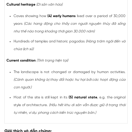
Cultural heritage
(Di sản văn hóa)
Caves showing how
(4) early humans
lived over a period of 30,000
years
(Các hang động cho thấy con người nguyên thủy đã sống
như thế nào trong khoảng thời gian 30.000 năm)
Hundreds of temples and historic pagodas
(Hàng trăm ngôi đền và
chùa lịch sử)
Current condition
(Tình trạng hiện tại)
The landscape is not changed or damaged by human activities.
(Cảnh quan không bị thay đổi hoặc hư hại bởi các hoạt động của
con người.)
Most of the site is still kept in its
(5) natural state
, e.g. the original
style of architecture.
(Hầu hết khu di sản vẫn được giữ ở trạng thái
tự nhiên, ví dụ: phong cách kiến trúc nguyên bản.)
Giải thích và dẫn chứng: