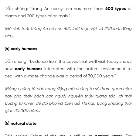
Dẫn chứng: "Trang An ecosystem has more than
600 types
of
plants and 200 types of animals."
(Hệ sinh thái Tràng An có hơn 600 loài thực vật và 200 loài động
vật.)
(4) early humans
Dẫn chứng: "Evidence from the caves that we'll visit today shows
how
early humans
interacted with the natural environment to
deal with climate change over a period of 30,000 years."
(Bằng chứng từ các hang động mà chúng ta sẽ tham quan hôm
nay cho thấy cách con người nguyên thủy tương tác với môi
trường tự nhiên để đối phó với biến đổi khí hậu trong khoảng thời
gian 30.000 năm.)
(5) natural state