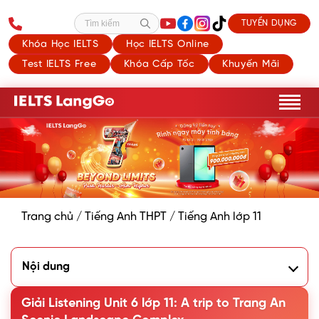
TUYỂN DỤNG
Tìm kiếm
Khóa Học IELTS
Học IELTS Online
Test IELTS Free
Khóa Cấp Tốc
Khuyến Mãi
Trang chủ
/
Tiếng Anh THPT
/
Tiếng Anh lớp 11
Nội dung
1. Work in pairs. Ask and answer the questions
2. Listen to a talk. What is the talk mainly about?
Giải Listening Unit 6 lớp 11: A trip to Trang An
3. Listen to the talk again and complete each gap in the