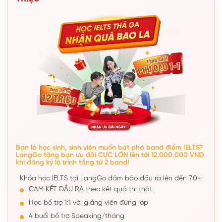
Bạn là học sinh, sinh viên muốn bứt phá band điểm IELTS?
LangGo tặng bạn ưu đãi CỰC LỚN lên tới 12.000.000 VNĐ
khi đăng ký lộ trình tăng từ 2 band!
Khóa học IELTS tại LangGo đảm bảo đầu ra lên đến 7.0+:
CAM KẾT ĐẦU RA theo kết quả thi thật
Học bổ trợ 1:1 với giảng viên đứng lớp
4 buổi bổ trợ Speaking/tháng