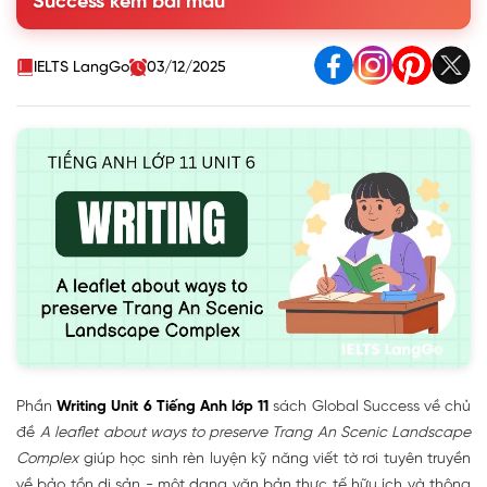
Success kèm bài mẫu
2. Write a leaflet about the problems that Trang An may
face and the possible solutions to them. Use the ideas in 1
and the outline below to help you
IELTS LangGo
03/12/2025
Phần
Writing Unit 6 Tiếng Anh lớp 11
sách Global Success về chủ
đề
A leaflet about ways to preserve Trang An Scenic Landscape
Complex
giúp học sinh rèn luyện kỹ năng viết tờ rơi tuyên truyền
về bảo tồn di sản - một dạng văn bản thực tế hữu ích và thông