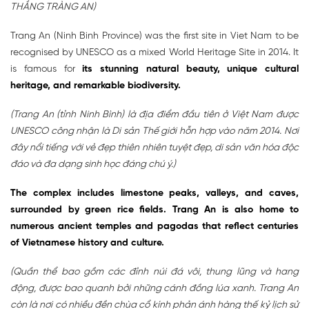
THẮNG TRÀNG AN)
Trang An (Ninh Binh Province) was the first site in Viet Nam to be
recognised by UNESCO as a mixed World Heritage Site in 2014. It
is famous for
its stunning natural beauty, unique cultural
heritage, and remarkable biodiversity.
(Trang An (tỉnh Ninh Bình) là địa điểm đầu tiên ở Việt Nam được
UNESCO công nhận là Di sản Thế giới hỗn hợp vào năm 2014. Nơi
đây nổi tiếng với vẻ đẹp thiên nhiên tuyệt đẹp, di sản văn hóa độc
đáo và đa dạng sinh học đáng chú ý.)
The complex includes limestone peaks, valleys, and caves,
surrounded by green rice fields. Trang An is also home to
numerous ancient temples and pagodas that reflect centuries
of Vietnamese history and culture.
(Quần thể bao gồm các đỉnh núi đá vôi, thung lũng và hang
động, được bao quanh bởi những cánh đồng lúa xanh. Trang An
còn là nơi có nhiều đền chùa cổ kính phản ánh hàng thế kỷ lịch sử