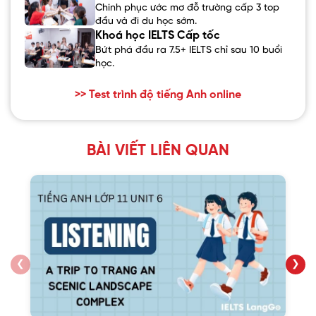
Chinh phục ước mơ đỗ trường cấp 3 top
đầu và đi du học sớm.
Khoá học IELTS Cấp tốc
Bứt phá đầu ra 7.5+ IELTS chỉ sau 10 buổi
học.
>> Test trình độ tiếng Anh online
BÀI VIẾT LIÊN QUAN
❮
❯