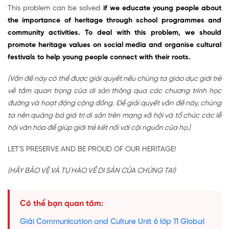
This problem can be solved
if we educate young people about
the importance of heritage through school programmes and
community activities. To deal with this problem, we should
promote heritage values on social media and organise cultural
festivals to help young people connect with their roots.
(Vấn đề này có thể được giải quyết nếu chúng ta giáo dục giới trẻ
về tầm quan trọng của di sản thông qua các chương trình học
đường và hoạt động cộng đồng. Để giải quyết vấn đề này, chúng
ta nên quảng bá giá trị di sản trên mạng xã hội và tổ chức các lễ
hội văn hóa để giúp giới trẻ kết nối với cội nguồn của họ.)
LET'S PRESERVE AND BE PROUD OF OUR HERITAGE!
(HÃY BẢO VỆ VÀ TỰ HÀO VỀ DI SẢN CỦA CHÚNG TA!)
Có thể bạn quan tâm:
Giải Communication and Culture Unit 6 lớp 11 Global