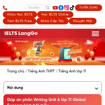
TUYỂN DỤNG
Tìm kiếm
Khóa Học IELTS
Học IELTS Online
Test IELTS Free
Khóa Cấp Tốc
Khuyến Mãi
Trang chủ
/
Tiếng Anh THPT
/
Tiếng Anh lớp 11
Nội dung
1. Work in pairs. Put the problems that Trang An Scenic
Landscape Complex may face and the possible solutions
Đáp án phần Writing Unit 6 lớp 11 Global
in the correct blanks