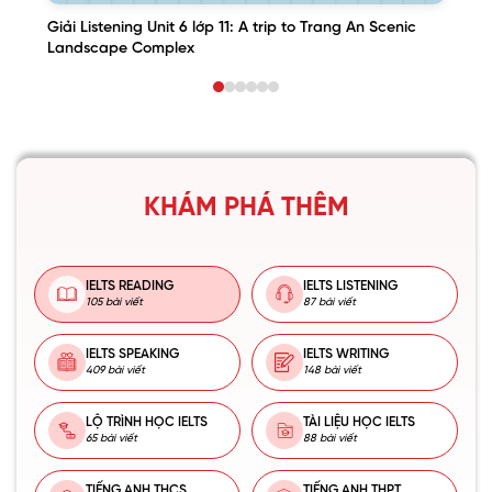
Giải Listening Unit 6 lớp 11: A trip to Trang An Scenic
Landscape Complex
KHÁM PHÁ THÊM
IELTS READING
IELTS LISTENING
105 bài viết
87 bài viết
IELTS SPEAKING
IELTS WRITING
409 bài viết
148 bài viết
LỘ TRÌNH HỌC IELTS
TÀI LIỆU HỌC IELTS
65 bài viết
88 bài viết
TIẾNG ANH THCS
TIẾNG ANH THPT