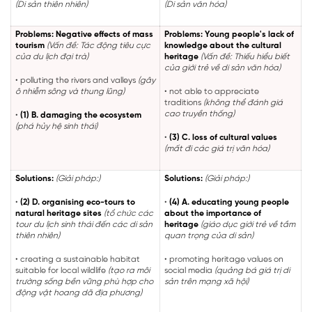
(Di sản thiên nhiên)
(Di sản văn hóa)
Problems: Negative effects of mass
Problems: Young people's lack of
tourism
(Vấn đề: Tác động tiêu cực
knowledge about the cultural
của du lịch đại trà)
heritage
(Vấn đề: Thiếu hiểu biết
của giới trẻ về di sản văn hóa)
• polluting the rivers and valleys
(gây
ô nhiễm sông và thung lũng)
• not able to appreciate
traditions
(không thể đánh giá
cao truyền thống)
•
(1) B. damaging the ecosystem
(phá hủy hệ sinh thái)
•
(3) C. loss of cultural values
(mất đi các giá trị văn hóa)
Solutions:
(Giải pháp:)
Solutions:
(Giải pháp:)
•
(2) D. organising eco-tours to
•
(4) A. educating young people
natural heritage sites
(tổ chức các
about the importance of
tour du lịch sinh thái đến các di sản
heritage
(giáo dục giới trẻ về tầm
thiên nhiên)
quan trọng của di sản)
• creating a sustainable habitat
• promoting heritage values on
suitable for local wildlife
(tạo ra môi
social media
(quảng bá giá trị di
trường sống bền vững phù hợp cho
sản trên mạng xã hội)
động vật hoang dã địa phương)