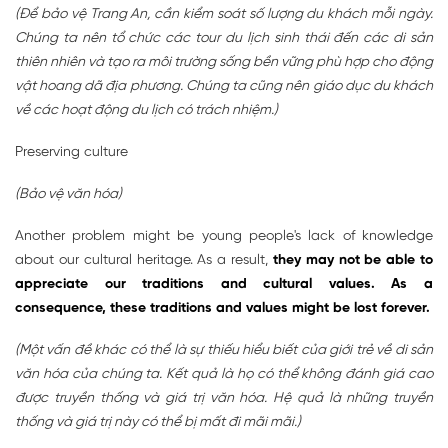
(Để bảo vệ Trang An, cần kiểm soát số lượng du khách mỗi ngày.
Chúng ta nên tổ chức các tour du lịch sinh thái đến các di sản
thiên nhiên và tạo ra môi trường sống bền vững phù hợp cho động
vật hoang dã địa phương. Chúng ta cũng nên giáo dục du khách
về các hoạt động du lịch có trách nhiệm.)
Preserving culture
(Bảo vệ văn hóa)
Another problem might be young people's lack of knowledge
about our cultural heritage. As a result,
they may not be able to
appreciate our traditions and cultural values. As a
consequence, these traditions and values might be lost forever.
(Một vấn đề khác có thể là sự thiếu hiểu biết của giới trẻ về di sản
văn hóa của chúng ta. Kết quả là họ có thể không đánh giá cao
được truyền thống và giá trị văn hóa. Hệ quả là những truyền
thống và giá trị này có thể bị mất đi mãi mãi.)