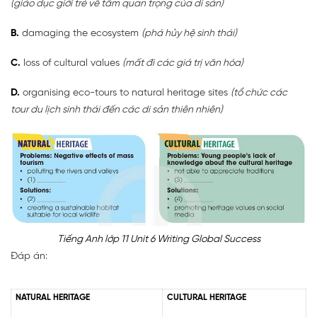
(giáo dục giới trẻ về tầm quan trọng của di sản)
B.
damaging the ecosystem
(phá hủy hệ sinh thái)
C.
loss of cultural values
(mất đi các giá trị văn hóa)
D.
organising eco-tours to natural heritage sites
(tổ chức các
tour du lịch sinh thái đến các di sản thiên nhiên)
Tiếng Anh lớp 11 Unit 6 Writing Global Success
Đáp án:
NATURAL HERITAGE
CULTURAL HERITAGE