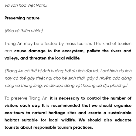
và văn hóa Việt Nam.)
Preserving nature
(Bảo vệ thiên nhiên)
Trang An may be affected by mass tourism. This kind of tourism
can
cause damage to the ecosystem, pollute the rivers and
valleys, and threaten the local wildlife.
(Trang An có thể bị ảnh hưởng bởi du lịch đại trà. Loại hình du lịch
này có thể gây thiệt hại cho hệ sinh thái, gây ô nhiễm các dòng
sông và thung lũng, và đe dọa động vật hoang dã địa phương.)
To preserve Trang An,
it is necessary to control the number of
visitors each day. It is recommended that we should organise
eco-tours to natural heritage sites and create a sustainable
habitat suitable for local wildlife. We should also educate
tourists about responsible tourism practices.