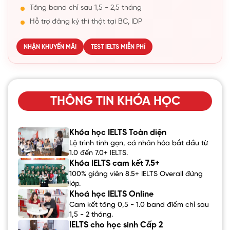
Tăng band chỉ sau 1,5 - 2,5 tháng
Hỗ trợ đăng ký thi thật tại BC, IDP
NHẬN KHUYẾN MÃI
TEST IELTS MIỄN PHÍ
THÔNG TIN KHÓA HỌC
Khóa học IELTS Toàn diện
Lộ trình tinh gọn, cá nhân hóa bắt đầu từ
1.0 đến 7.0+ IELTS.
Khóa IELTS cam kết 7.5+
100% giảng viên 8.5+ IELTS Overall đứng
lớp.
Khoá học IELTS Online
Cam kết tăng 0,5 - 1.0 band điểm chỉ sau
1,5 - 2 tháng.
IELTS cho học sinh Cấp 2