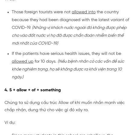
Those foreign tourists were not
allowed into
the country
because they had been diagnosed with the latest variant of
COVID-19.
(Những vị khách nước ngoài đó không được phép
cho vào đất nước vì họ đã được chẩn đoán nhiễm biến thể
mới nhất của COVID-19.)
If the patients have serious health issues, they will not be
allowed up
for 10 days.
(Nếu bệnh nhân có các vấn đề sức
khỏe nghiêm trọng, họ sẽ không được ra khỏi viện trong 10
ngày.)
4. S + allow + of + something
Chúng ta sử dụng cấu trúc Allow of khi muốn nhấn mạnh việc
chấp nhận, dung thứ cho việc gì đó xảy ra.
Ví dụ: