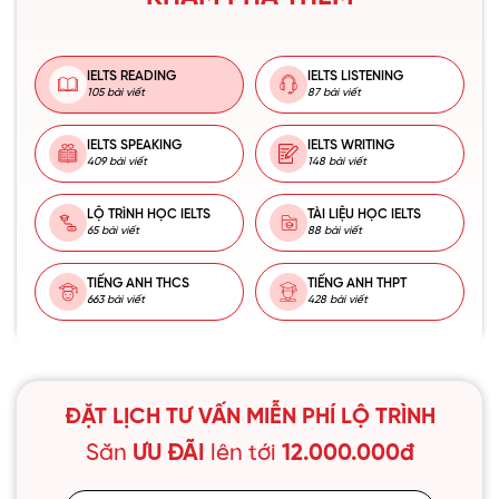
IELTS READING
IELTS LISTENING
105 bài viết
87 bài viết
IELTS SPEAKING
IELTS WRITING
409 bài viết
148 bài viết
LỘ TRÌNH HỌC IELTS
TÀI LIỆU HỌC IELTS
65 bài viết
88 bài viết
TIẾNG ANH THCS
TIẾNG ANH THPT
663 bài viết
428 bài viết
ĐẶT LỊCH TƯ VẤN MIỄN PHÍ LỘ TRÌNH
Săn
ƯU ĐÃI
lên tới
12.000.000đ