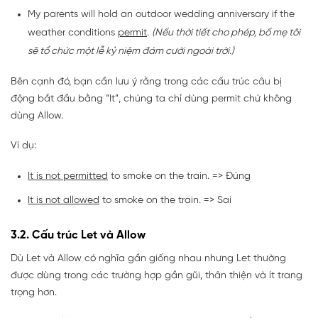
My parents will hold an outdoor wedding anniversary if the
weather conditions
permit
.
(Nếu thời tiết cho phép, bố mẹ tôi
sẽ tổ chức một lễ kỷ niệm đám cưới ngoài trời.)
Bên cạnh đó, bạn cần lưu ý rằng trong các cấu trúc câu bị
động bắt đầu bằng “It”, chúng ta chỉ dùng permit chứ không
dùng Allow.
Ví dụ:
It is not permitted
to smoke on the train. => Đúng
It is not allowed
to smoke on the train. => Sai
3.2. Cấu trúc Let và Allow
Dù Let và Allow có nghĩa gần giống nhau nhưng Let thường
được dùng trong các trường hợp gần gũi, thân thiện và ít trang
trọng hơn.