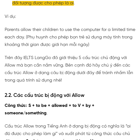
đối tượng được cho phép là ai
.
Ví dụ:
Parents allow their children to use the computer for a limited time
each day. (Phụ huynh cho phép bọn trẻ sử dụng máy tính trong
khoảng thời gian được giới hạn mỗi ngày)
Trên đây IELTS LangGo đã giới thiệu 5 cấu trúc chủ động với
Allow mà bạn cần nắm vững. Bên cạnh đó hãy chú ý đến các
cấu trúc Allow ở dạng câu bị động dưới đây để tránh nhầm lẫn
trong quá trình sử dụng nhé!
2.2. Các cấu trúc bị động với Allow
Công thức:
S + to be + allowed + to V + by +
someone/something
.
Cấu trúc Allow trong Tiếng Anh ở dạng bị động có nghĩa là “ai
đó được cho phép làm gì” và xuất phát từ công thức câu chủ