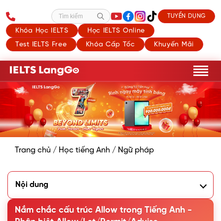
TUYỂN DỤNG
Tìm kiếm
Khóa Học IELTS
Học IELTS Online
Test IELTS Free
Khóa Cấp Tốc
Khuyến Mãi
Trang chủ
/
Học tiếng Anh
/
Ngữ pháp
Nội dung
1. Ý nghĩa và cách dùng Allow trong Tiếng Anh
2. Allow + gì? Các cấu trúc Allow trong Tiếng Anh
Nắm chắc cấu trúc Allow trong Tiếng Anh -
3. Cách phân biệt Allow, Let, Permit, Advise dễ dàng