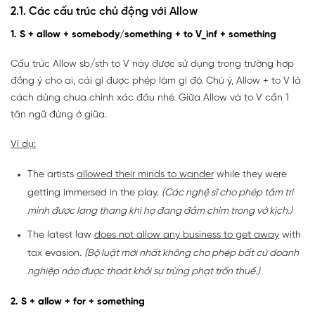
2.1. Các cấu trúc chủ động với Allow
1. S + allow + somebody/something + to V_inf + something
Cấu trúc Allow sb/sth to V này được sử dụng trong trường hợp
đồng ý cho ai, cái gì được phép làm gì đó. Chú ý, Allow + to V là
cách dùng chưa chính xác đâu nhé. Giữa Allow và to V cần 1
tân ngữ đứng ở giữa.
Ví dụ:
The artists
allowed their minds to wander
while they were
getting immersed in the play.
(Các nghệ sĩ cho phép tâm trí
mình được lang thang khi họ đang đắm chìm trong vở kịch.)
The latest law
does not allow any business to get away
with
tax evasion.
(Bộ luật mới nhất không cho phép bất cứ doanh
nghiệp nào được thoát khỏi sự trừng phạt trốn thuế.)
2. S + allow + for + something