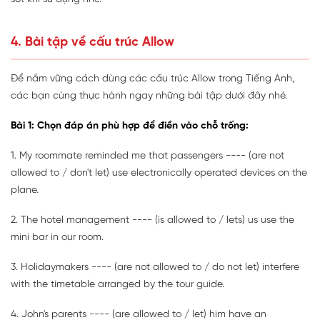
4. Bài tập về cấu trúc Allow
Để nắm vững cách dùng các cấu trúc Allow trong Tiếng Anh,
các bạn cùng thực hành ngay những bài tập dưới đây nhé.
Bài 1: Chọn đáp án phù hợp để điền vào chỗ trống:
1. My roommate reminded me that passengers ---- (are not
allowed to / don't let) use electronically operated devices on the
plane.
2. The hotel management ---- (is allowed to / lets) us use the
mini bar in our room.
3. Holidaymakers ---- (are not allowed to / do not let) interfere
with the timetable arranged by the tour guide.
4. John's parents ---- (are allowed to / let) him have an