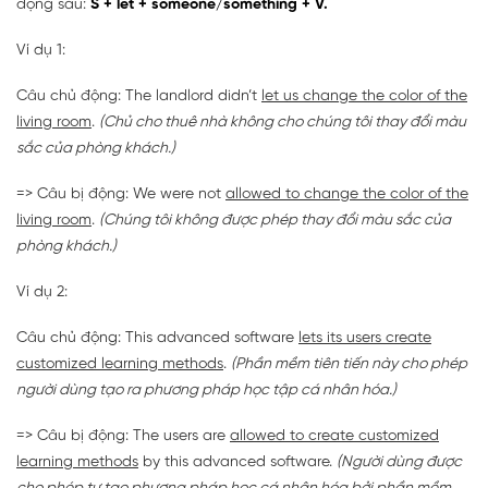
động sau:
S + let + someone/something + V.
Ví dụ 1:
Câu chủ động: The landlord didn’t
let us change the color of the
living room
.
(Chủ cho thuê nhà không cho chúng tôi thay đổi màu
sắc của phòng khách.)
=> Câu bị động: We were not
allowed to change the color of the
living room
.
(Chúng tôi không được phép thay đổi màu sắc của
phòng khách.)
Ví dụ 2:
Câu chủ động: This advanced software
lets its users create
customized learning methods
.
(Phần mềm tiên tiến này cho phép
người dùng tạo ra phương pháp học tập cá nhân hóa.)
=> Câu bị động: The users are
allowed to create customized
learning methods
by this advanced software.
(Người dùng được