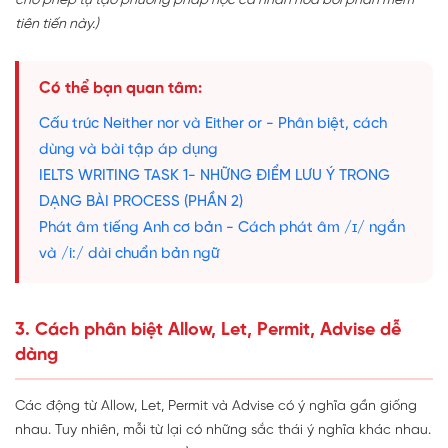
cho phép tự tạo phương pháp học cá nhân hóa bởi phần mềm
tiên tiến này.)
Có thể bạn quan tâm:
Cấu trúc Neither nor và Either or - Phân biệt, cách
dùng và bài tập áp dụng
IELTS WRITING TASK 1- NHỮNG ĐIỂM LƯU Ý TRONG
DẠNG BÀI PROCESS (PHẦN 2)
Phát âm tiếng Anh cơ bản - Cách phát âm /ɪ/ ngắn
và /i:/ dài chuẩn bản ngữ
3. Cách phân biệt Allow, Let, Permit, Advise dễ
dàng
Các động từ Allow, Let, Permit và Advise có ý nghĩa gần giống
nhau. Tuy nhiên, mỗi từ lại có những sắc thái ý nghĩa khác nhau.