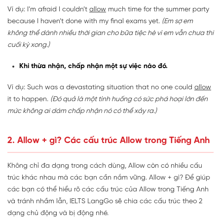
Ví dụ: I’m afraid I couldn’t
allow
much time for the summer party
because I haven’t done with my final exams yet.
(Em sợ em
không thể dành nhiều thời gian cho bữa tiệc hè vì em vẫn chưa thi
cuối kỳ xong.)
Khi thừa nhận, chấp nhận một sự việc nào đó.
Ví dụ: Such was a devastating situation that no one could
allow
it to happen.
(Đó quả là một tình huống có sức phá hoại lớn đến
mức không ai dám chấp nhận nó có thể xảy ra.)
2. Allow + gì? Các cấu trúc Allow trong Tiếng Anh
Không chỉ đa dạng trong cách dùng, Allow còn có nhiều cấu
trúc khác nhau mà các bạn cần nắm vững. Allow + gì? Để giúp
các bạn có thể hiểu rõ các cấu trúc của Allow trong Tiếng Anh
và tránh nhầm lẫn, IELTS LangGo sẽ chia các cấu trúc theo 2
dạng chủ động và bị động nhé.