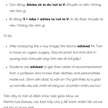
Chủ động:
Advise sb to do/not to V:
Khuyên ai nên/ không
nên làm gì
Bị động:
S + tobe + advise to/not to V:
Ai đó được khuyên là
nên/ không nên làm gì
Ví dụ:
After analyzing the x-ray image, the doctor
advised
Mr. Tom
to have an urgent surgery.
(Sau khi phân tích hình ảnh X-
quang, bác sĩ khuyên ông Tom nên đi mổ gấp.)
Students are
advised
to get their Letter of recommendation
from a professor who knows their abilities and personalities
inside out.
(Sinh viên được tư vấn xin Thư giới thiệu từ vị giáo
sư mà hiểu sâu sắc nhất về năng lực và phẩm chất của họ.)
Trên đây là một số điểm khác biệt giữa Allow và
Permit/Let/Advise, các bạn hãy chú ý để tránh nhầm lẫn và sai
sót khi sử dụng nhé.