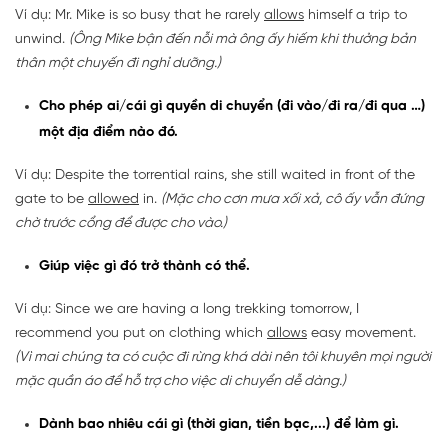
Ví dụ: Mr. Mike is so busy that he rarely
allows
himself a trip to
unwind.
(Ông Mike bận đến nỗi mà ông ấy hiếm khi thưởng bản
thân một chuyến đi nghỉ dưỡng.)
Cho phép ai/cái gì quyền di chuyển (đi vào/đi ra/đi qua …)
một địa điểm nào đó.
Ví dụ: Despite the torrential rains, she still waited in front of the
gate to be
allowed
in.
(Mặc cho cơn mưa xối xả, cô ấy vẫn đứng
chờ trước cổng để được cho vào.)
Giúp việc gì đó trở thành có thể.
Ví dụ: Since we are having a long trekking tomorrow, I
recommend you put on clothing which
allows
easy movement.
(Vì mai chúng ta có cuộc đi rừng khá dài nên tôi khuyên mọi người
mặc quần áo để hỗ trợ cho việc di chuyển dễ dàng.)
Dành bao nhiêu cái gì (thời gian, tiền bạc,...) để làm gì.