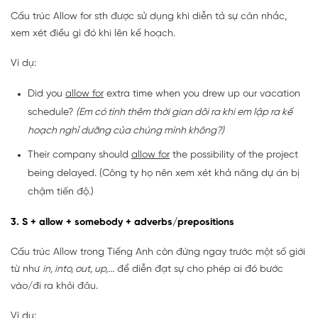
Cấu trúc Allow for sth được sử dụng khi diễn tả sự cân nhắc,
xem xét điều gì đó khi lên kế hoạch.
Ví dụ:
Did you
allow for
extra time when you drew up our vacation
schedule?
(Em có tính thêm thời gian dôi ra khi em lập ra kế
hoạch nghỉ dưỡng của chúng mình không?)
Their company should
allow for
the possibility of the project
being delayed. (Công ty họ nên xem xét khả năng dự án bị
chậm tiến độ.)
3. S + allow + somebody + adverbs/prepositions
Cấu trúc Allow trong Tiếng Anh còn đứng ngay trước một số giới
từ như
in, into, out, up,...
để diễn đạt sự cho phép ai đó bước
vào/đi ra khỏi đâu.
Ví dụ: