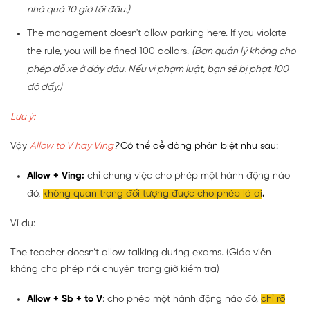
nhà quá 10 giờ tối đâu.)
The management doesn't
allow parking
here. If you violate
the rule, you will be fined 100 dollars.
(Ban quản lý không cho
phép đỗ xe ở đây đâu. Nếu vi phạm luật, bạn sẽ bị phạt 100
đô đấy.)
Lưu ý:
Vậy
Allow to V hay Ving
?
Có thể dễ dàng phân biệt như sau:
Allow + Ving:
chỉ chung việc cho phép một hành động nào
đó,
không quan trọng đối tượng được cho phép là ai
.
Ví dụ:
The teacher doesn’t allow talking during exams. (Giáo viên
không cho phép nói chuyện trong giờ kiểm tra)
Allow + Sb + to V
: cho phép một hành động nào đó,
chỉ rõ