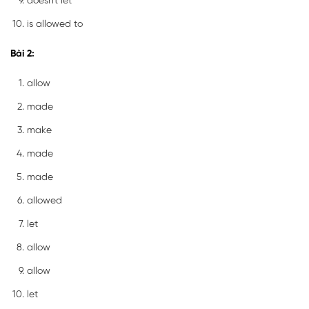
doesn't let
is allowed to
Bài 2:
allow
made
make
made
made
allowed
let
allow
allow
let