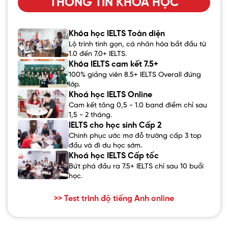
THÔNG TIN KHÓA HỌC
Khóa học IELTS Toàn diện
Lộ trình tinh gọn, cá nhân hóa bắt đầu từ
1.0 đến 7.0+ IELTS.
Khóa IELTS cam kết 7.5+
100% giảng viên 8.5+ IELTS Overall đứng
lớp.
Khoá học IELTS Online
Cam kết tăng 0,5 - 1.0 band điểm chỉ sau
1,5 - 2 tháng.
IELTS cho học sinh Cấp 2
Chinh phục ước mơ đỗ trường cấp 3 top
đầu và đi du học sớm.
Khoá học IELTS Cấp tốc
Bứt phá đầu ra 7.5+ IELTS chỉ sau 10 buổi
học.
>> Test trình độ tiếng Anh online