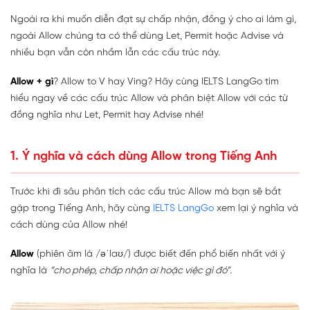
Ngoài ra khi muốn diễn đạt sự chấp nhận, đồng ý cho ai làm gì,
ngoài Allow chúng ta có thể dùng Let, Permit hoặc Advise và
nhiều bạn vẫn còn nhầm lẫn các cấu trúc này.
Allow + gì
? Allow to V hay Ving? Hãy cùng IELTS LangGo tìm
hiểu ngay về các cấu trúc Allow và phân biệt Allow với các từ
đồng nghĩa như Let, Permit hay Advise nhé!
1. Ý nghĩa và cách dùng Allow trong Tiếng Anh
Trước khi đi sâu phân tích các cấu trúc Allow mà bạn sẽ bắt
gặp trong Tiếng Anh, hãy cùng
IELTS LangGo
xem lại ý nghĩa và
cách dùng của Allow nhé!
Allow
(phiên âm là /əˈlaʊ/) được biết đến phổ biến nhất với ý
nghĩa là
“cho phép, chấp nhận ai hoặc việc gì đó”.