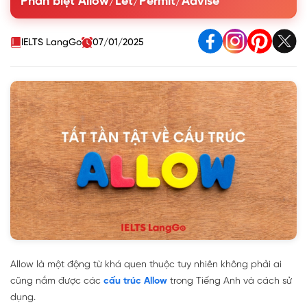
Phân biệt Allow/Let/Permit/Advise
4. Bài tập về cấu trúc Allow
IELTS LangGo
07/01/2025
Allow là một động từ khá quen thuộc tuy nhiên không phải ai
cũng nắm được các
cấu trúc Allow
trong Tiếng Anh và cách sử
dụng.