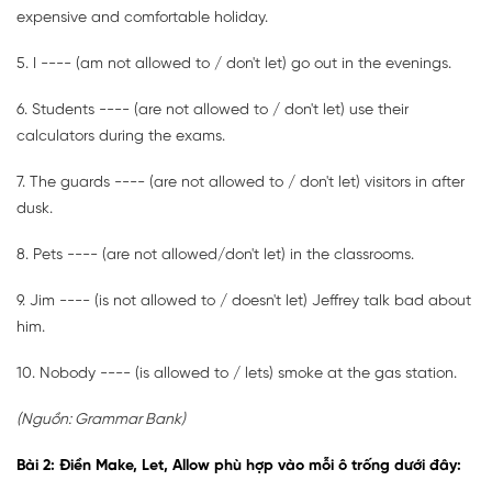
expensive and comfortable holiday.
5. I ---- (am not allowed to / don't let) go out in the evenings.
6. Students ---- (are not allowed to / don't let) use their
calculators during the exams.
7. The guards ---- (are not allowed to / don't let) visitors in after
dusk.
8. Pets ---- (are not allowed/don't let) in the classrooms.
9. Jim ---- (is not allowed to / doesn't let) Jeffrey talk bad about
him.
10. Nobody ---- (is allowed to / lets) smoke at the gas station.
(Nguồn: Grammar Bank)
Bài 2: Điền Make, Let, Allow phù hợp vào mỗi ô trống dưới đây: