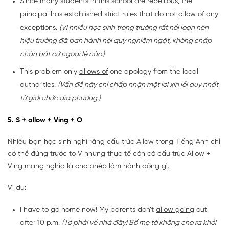
Since many students in this school are rebellious, the
principal has established strict rules that do not
allow of
any
exceptions.
(Vì nhiều học sinh trong trường rất nổi loạn nên
hiệu trưởng đã ban hành nội quy nghiêm ngặt, không chấp
nhận bất cứ ngoại lệ nào.)
This problem only
allows of
one apology from the local
authorities.
(Vấn đề này chỉ chấp nhận một lời xin lỗi duy nhất
từ giới chức địa phương.)
5. S + allow + Ving + O
Nhiều bạn học sinh nghĩ rằng cấu trúc Allow trong Tiếng Anh chỉ
có thể đứng trước to V nhưng thực tế còn có cấu trúc Allow +
Ving mang nghĩa là cho phép làm hành động gì.
Ví dụ:
I have to go home now! My parents don’t
allow going
out
after 10 p.m.
(Tớ phải về nhà đây! Bố mẹ tớ không cho ra khỏi