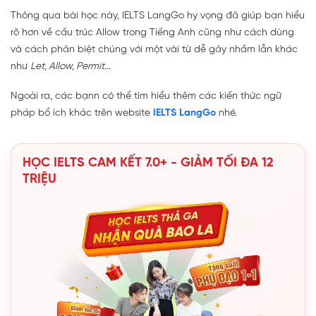
Thông qua bài học này, IELTS LangGo hy vọng đã giúp bạn hiểu
rõ hơn về cấu trúc Allow trong Tiếng Anh cũng như cách dùng
và cách phân biệt chúng với một vài từ dễ gây nhầm lẫn khác
như
Let, Allow, Permit...
Ngoài ra, các bạnn có thể tìm hiểu thêm các kiến thức ngữ
pháp bổ ích khác trên website
IELTS LangGo
nhé.
HỌC IELTS CAM KẾT 7.0+ - GIẢM TỐI ĐA 12
TRIỆU