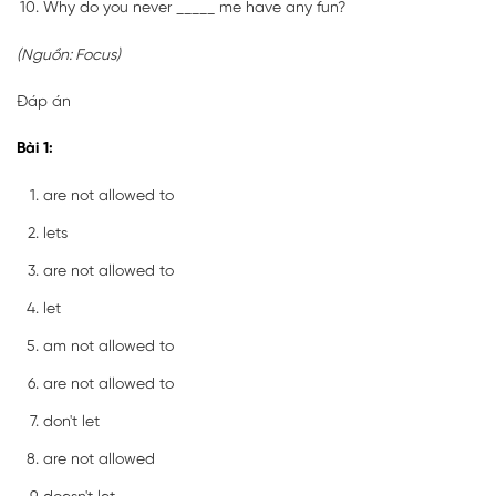
Why do you never _____ me have any fun?
(Nguồn: Focus)
Đáp án
Bài 1:
are not allowed to
lets
are not allowed to
let
am not allowed to
are not allowed to
don't let
are not allowed