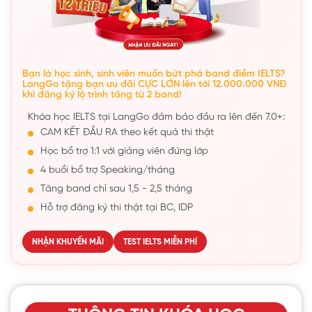
Bạn là học sinh, sinh viên muốn bứt phá band điểm IELTS?
LangGo tặng bạn ưu đãi CỰC LỚN lên tới 12.000.000 VNĐ
khi đăng ký lộ trình tăng từ 2 band!
Khóa học IELTS tại LangGo đảm bảo đầu ra lên đến 7.0+:
CAM KẾT ĐẦU RA theo kết quả thi thật
Học bổ trợ 1:1 với giảng viên đứng lớp
4 buổi bổ trợ Speaking/tháng
Tăng band chỉ sau 1,5 - 2,5 tháng
Hỗ trợ đăng ký thi thật tại BC, IDP
NHẬN KHUYẾN MÃI
TEST IELTS MIỄN PHÍ