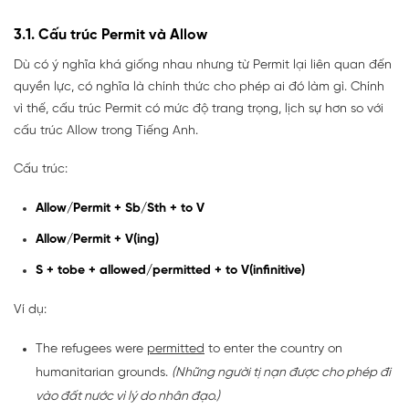
3.1. Cấu trúc Permit và Allow
Dù có ý nghĩa khá giống nhau nhưng từ Permit lại liên quan đến
quyền lực, có nghĩa là chính thức cho phép ai đó làm gì. Chính
vì thế, cấu trúc Permit có mức độ trang trọng, lịch sự hơn so với
cấu trúc Allow trong Tiếng Anh.
Cấu trúc:
Allow/Permit + Sb/Sth + to V
Allow/Permit + V(ing)
S + tobe + allowed/permitted + to V(infinitive)
Ví dụ:
The refugees were
permitted
to enter the country on
humanitarian grounds.
(Những người tị nạn được cho phép đi
vào đất nước vì lý do nhân đạo.)