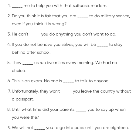
_____ me to help you with that suitcase, madam.
Do you think it is fair that you are _____ to do military service,
even if you think it is wrong?
He can’t _____ you do anything you don’t want to do.
If you do not behave yourselves, you will be _____ to stay
behind after school.
They _____ us run five miles every morning. We had no
choice.
This is an exam. No one is _____ to talk to anyone.
Unfortunately, they won’t _____ you leave the country without
a passport.
Until what time did your parents _____ you to say up when
you were the?
We will not _____ you to go into pubs until you are eighteen.