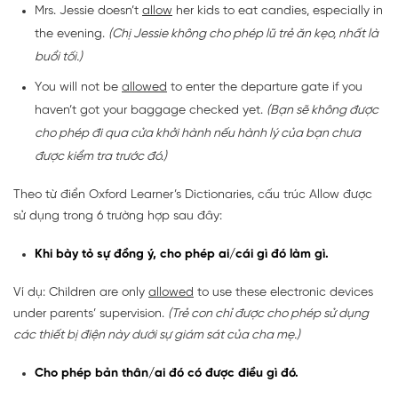
Mrs. Jessie doesn’t
allow
her kids to eat candies, especially in
the evening.
(Chị Jessie không cho phép lũ trẻ ăn kẹo, nhất là
buổi tối.)
You will not be
allowed
to enter the departure gate if you
haven’t got your baggage checked yet.
(Bạn sẽ không được
cho phép đi qua cửa khởi hành nếu hành lý của bạn chưa
được kiểm tra trước đó.)
Theo từ điển Oxford Learner’s Dictionaries, cấu trúc Allow được
sử dụng trong 6 trường hợp sau đây:
Khi bày tỏ sự đồng ý, cho phép ai/cái gì đó làm gì.
Ví dụ: Children are only
allowed
to use these electronic devices
under parents’ supervision.
(Trẻ con chỉ được cho phép sử dụng
các thiết bị điện này dưới sự giám sát của cha mẹ.)
Cho phép bản thân/ai đó có được điều gì đó.