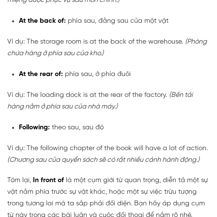
miệng được phục vụ sau món chính.)
At the back of:
phía sau, đằng sau của một vật
Ví dụ: The storage room is at the back of the warehouse.
(Phòng
chứa hàng ở phía sau của kho.)
At the rear of:
phía sau, ở phía đuôi
Ví dụ: The loading dock is at the rear of the factory.
(Bến tải
hàng nằm ở phía sau của nhà máy.)
Following:
theo sau, sau đó
Ví dụ: The following chapter of the book will have a lot of action.
(Chương sau của quyển sách sẽ có rất nhiều cảnh hành động.)
Tóm lại,
In front of
là một cụm giới từ quan trọng, diễn tả một sự
vật nằm phía trước sự vật khác, hoặc một sự việc trừu tượng
trong tương lai mà ta sắp phải đối diện. Bạn hãy áp dụng cụm
từ này trong các bài luận và cuộc đối thoại để nắm rõ nhé.