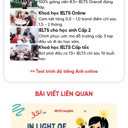
100% giảng viên 8.5+ IELTS Overall đứng
lớp.
Khoá học IELTS Online
Cam kết tăng 0,5 - 1.0 band điểm chỉ sau
1,5 - 2 tháng.
IELTS cho học sinh Cấp 2
Chinh phục ước mơ đỗ trường cấp 3 top
đầu và đi du học sớm.
Khoá học IELTS Cấp tốc
Bứt phá đầu ra 7.5+ IELTS chỉ sau 10 buổi
học.
>> Test trình độ tiếng Anh online
BÀI VIẾT LIÊN QUAN