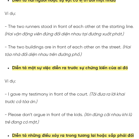
Diễn tả hai người hoặc sự vật có vị trí đối mặt nhau
Ví dụ:
- The two runners stood in front of each other at the starting line.
(Hai vận động viên đứng đối diện nhau tại đường xuất phát.)
- The two buildings are in front of each other on the street.
(Hai
tòa nhà đối diện nhau trên đường phố.)
Diễn tả một sự việc diễn ra trước sự chứng kiến của ai đó
Ví dụ:
- I gave my testimony in front of the court.
(Tôi đưa ra lời khai
trước cả tòa án.)
- Please don’t argue in front of the kids.
(Xin đừng cãi nhau khi lũ
trẻ đang có mặt.)
Diễn tả những điều xảy ra trong tương lai hoặc sắp phải đối