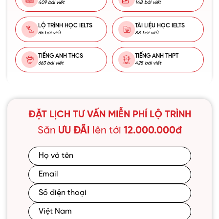
409 bài viết
148 bài viết
LỘ TRÌNH HỌC IELTS
TÀI LIỆU HỌC IELTS
65 bài viết
88 bài viết
TIẾNG ANH THCS
TIẾNG ANH THPT
663 bài viết
428 bài viết
ĐẶT LỊCH TƯ VẤN MIỄN PHÍ LỘ TRÌNH
Săn
ƯU ĐÃI
lên tới
12.000.000đ