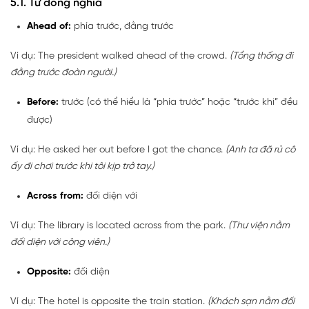
5.1. Từ đồng nghĩa
Ahead of:
phía trước, đằng trước
Ví dụ: The president walked ahead of the crowd.
(Tổng thống đi
đằng trước đoàn người.)
Before:
trước (có thể hiểu là “phía trước” hoặc “trước khi” đều
được)
Ví dụ: He asked her out before I got the chance.
(Anh ta đã rủ cô
ấy đi chơi trước khi tôi kịp trở tay.)
Across from:
đối diện với
Ví dụ: The library is located across from the park.
(Thư viện nằm
đối diện với công viên.)
Opposite:
đối diện
Ví dụ: The hotel is opposite the train station.
(Khách sạn nằm đối