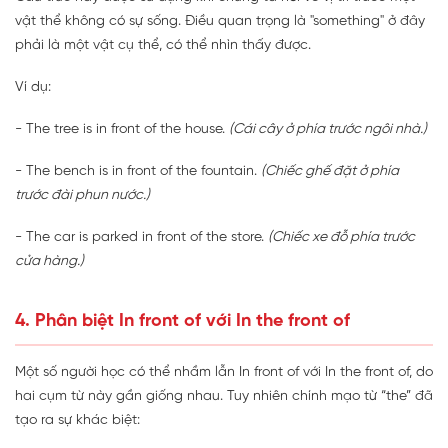
vật thể không có sự sống. Điều quan trọng là "something" ở đây
phải là một vật cụ thể, có thể nhìn thấy được.
Ví dụ:
- The tree is in front of the house.
(Cái cây ở phía trước ngôi nhà.)
- The bench is in front of the fountain.
(Chiếc ghế đặt ở phía
trước đài phun nước.)
- The car is parked in front of the store.
(Chiếc xe đỗ phía trước
cửa hàng.)
4. Phân biệt In front of với In the front of
Một số người học có thể nhầm lẫn In front of với In the front of, do
hai cụm từ này gần giống nhau. Tuy nhiên chính mạo từ “the” đã
tạo ra sự khác biệt: