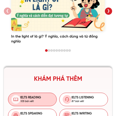
❮
❯
In the light of là gì? Ý nghĩa, cách dùng và từ đồng
nghĩa
KHÁM PHÁ THÊM
IELTS READING
IELTS LISTENING
105 bài viết
87 bài viết
IELTS SPEAKING
IELTS WRITING