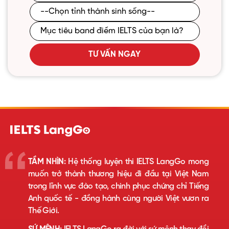
TƯ VẤN NGAY
TẦM NHÌN:
Hệ thống luyện thi IELTS LangGo mong
muốn trở thành thương hiệu đi đầu tại Việt Nam
trong lĩnh vực đào tạo, chinh phục chứng chỉ Tiếng
Anh quốc tế - đồng hành cùng người Việt vươn ra
Thế Giới.