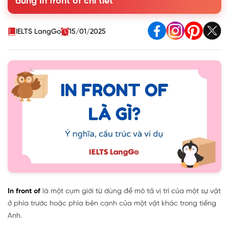
dùng In front of chi tiết
4. Phân biệt In front of với In the front of
5. Các từ đồng nghĩa và trái nghĩa với in front of
IELTS LangGo
15/01/2025
In front of
là một cụm giới từ dùng để mô tả vị trí của một sự vật
ở phía trước hoặc phía bên cạnh của một vật khác trong tiếng
Anh.