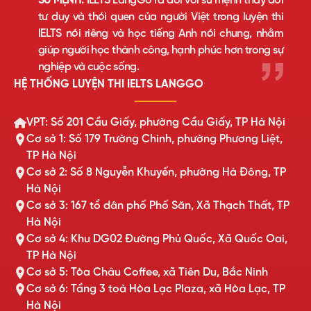
SỨ MỆNH:
IELTS LangGo ra đời với sứ mệnh thay đổi
tư duy và thói quen của người Việt trong luyện thi
IELTS nói riêng và học tiếng Anh nói chung, nhằm
giúp người học thành công, hạnh phúc hơn trong sự
nghiệp và cuộc sống.
HỆ THỐNG LUYỆN THI IELTS LANGGO
VPT: Số 201 Cầu Giấy, phường Cầu Giấy, TP Hà Nội
Cơ sở 1: Số 179 Trường Chinh, phường Phương Liệt,
TP Hà Nội
Cơ sở 2: Số 8 Nguyễn Khuyến, phường Hà Đông, TP
Hà Nội
Cơ sở 3: 167 tổ dân phố Phố Săn, Xã Thạch Thất, TP
Hà Nội
Cơ sở 4: Khu DG02 Đường Phủ Quốc, Xã Quốc Oai,
TP Hà Nội
Cơ sở 5: Tòa Châu Coffee, xã Tiên Du, Bắc Ninh
Cơ sở 6: Tầng 3 toà Hòa Lạc Plaza, xã Hòa Lạc, TP
Hà Nội