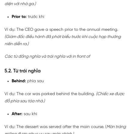
diện với nhà ga.)
Prior to:
trước khi
Ví dụ: The CEO gave a speech prior to the annual meeting.
(Giám đốc điều hành đã phát biểu trước khi cuộc họp thường
niên diễn ra.)
Các từ đồng nghĩa và trái nghĩa với in front of
5.2. Từ trái nghĩa
Behind:
phía sau
Ví dụ: The car was parked behind the building.
(Chiếc xe được
đỗ phía sau tòa nhà.)
After:
sau khi
Ví dụ: The dessert was served after the main course. (
Món tráng