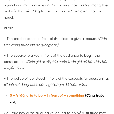
người hoặc một nhóm người. Cách dùng này thường mang theo
một sắc thái về tương tác xã hội hoặc sự hiện diện của con
người.
Ví dụ:
- The teacher stood in front of the class to give a lecture.
(Giáo
viên đứng trước lớp để giảng bài.)
- The speaker walked in front of the audience to begin the
presentation.
(Diễn giả đi tới phía trước khán giả để bắt đầu bài
thuyết trình.)
- The police officer stood in front of the suspects for questioning.
(Cảnh sát đứng trước các nghi phạm để thẩm vấn.)
S + V/động từ to be + in front of + something
(đứng trước
vật)
Cấu trúc này được sử dụng khi chúng ta nói về vị trí trước một