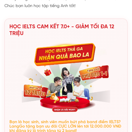
Chúc bạn luôn học tập tiếng Anh tốt!
HỌC IELTS CAM KẾT 7.0+ - GIẢM TỐI ĐA 12
TRIỆU
Bạn là học sinh, sinh viên muốn bứt phá band điểm IELTS?
LangGo tặng bạn ưu đãi CỰC LỚN lên tới 12.000.000 VNĐ
khi đăng ký lộ trình tăng từ 2 band!