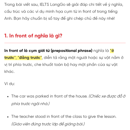
Trong bài viết sau, IELTS LangGo sẽ giải đáp chi tiết về ý nghĩa,
cấu trúc và các ví dụ minh họa cụm từ in front of trong tiếng
Anh. Bạn hãy chuẩn bị sổ tay để ghi chép chủ đề này nhé!
1. In front of nghĩa là gì?
In front of là cụm giới từ (prepositional phrase)
nghĩa là
“
ở
trước
”, “
đằng trước
”
, diễn tả rằng một người hoặc sự vật nằm ở
vị trí phía trước, che khuất toàn bộ hay một phần của sự vật
khác.
Ví dụ:
The car was parked in front of the house.
(Chiếc xe được đỗ ở
phía trước ngôi nhà.)
The teacher stood in front of the class to give the lesson.
(Giáo viên đứng trước lớp để giảng bài.)