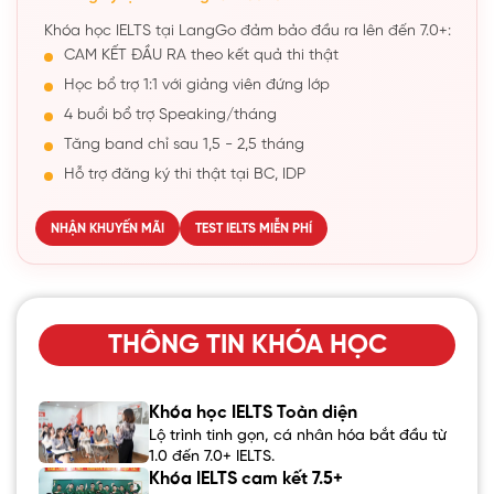
Khóa học IELTS tại LangGo đảm bảo đầu ra lên đến 7.0+:
CAM KẾT ĐẦU RA theo kết quả thi thật
Học bổ trợ 1:1 với giảng viên đứng lớp
4 buổi bổ trợ Speaking/tháng
Tăng band chỉ sau 1,5 - 2,5 tháng
Hỗ trợ đăng ký thi thật tại BC, IDP
NHẬN KHUYẾN MÃI
TEST IELTS MIỄN PHÍ
THÔNG TIN KHÓA HỌC
Khóa học IELTS Toàn diện
Lộ trình tinh gọn, cá nhân hóa bắt đầu từ
1.0 đến 7.0+ IELTS.
Khóa IELTS cam kết 7.5+