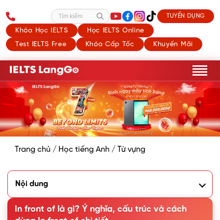
TUYỂN DỤNG
Tìm kiếm
Khóa Học IELTS
Học IELTS Online
Test IELTS Free
Khóa Cấp Tốc
Khuyến Mãi
Trang chủ
/
Học tiếng Anh
/
Từ vựng
Nội dung
1. In front of nghĩa là gì?
2. Cách dùng in front of trong thực tế
In front of là gì? Ý nghĩa, cấu trúc và cách
3. Cấu trúc in front of trong tiếng Anh