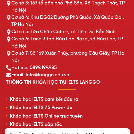
Cơ sở 3: 167 tổ dân phố Phố Săn, Xã Thạch Thất, TP
Hà Nội
Cơ sở 4: Khu DG02 Đường Phủ Quốc, Xã Quốc Oai,
TP Hà Nội
Cơ sở 5: Tòa Châu Coffee, xã Tiên Du, Bắc Ninh
Cơ sở 6: Tầng 3 toà Hòa Lạc Plaza, xã Hòa Lạc, TP
Hà Nội
Cơ sở 7: Số 169 Xuân Thủy, phường Cầu Giấy, TP Hà
Nội
Hotline: 0899.199.985
Email: info@langgo.edu.vn
THÔNG TIN KHÓA HỌC TẠI IELTS LANGGO
Khóa học IELTS cam kết đầu ra
Khóa học IELTS 7.5 Power Up
Khóa học IELTS Online trực tuyến
Khóa học IELTS cấp tốc
Lịch khai giảng lớp học mới nhất