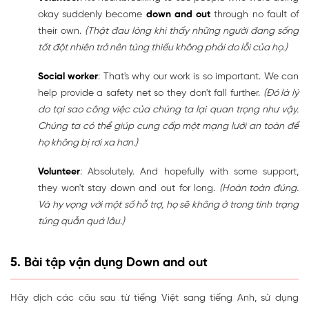
okay suddenly become
down and out
through no fault of
their own.
(Thật đau lòng khi thấy những người đang sống
tốt đột nhiên trở nên túng thiếu không phải do lỗi của họ.)
Social worker
: That's why our work is so important. We can
help provide a safety net so they don't fall further.
(Đó là lý
do tại sao công việc của chúng ta lại quan trọng như vậy.
Chúng ta có thể giúp cung cấp một mạng lưới an toàn để
họ không bị rơi xa hơn.)
Volunteer
: Absolutely. And hopefully with some support,
they won't stay down and out for long.
(Hoàn toàn đúng.
Và hy vọng với một số hỗ trợ, họ sẽ không ở trong tình trạng
túng quẫn quá lâu.)
5. Bài tập vận dụng Down and out
Hãy dịch các câu sau từ tiếng Việt sang tiếng Anh, sử dụng