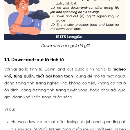
Down and out nghĩa là gì?
1.1. Down-and-out là tính từ
Với vai trò là tính từ, Down-and-out được định nghĩa là ‘
nghèo
khổ, túng quẫn, thất bại hoàn toàn
’, dùng để mô tả một người
đang trong tình trạng nghèo khó, không có tiền, không có nơi ở
ổn định, đang ở trong tình trạng tuyệt vọng, hoặc phải trải qua
giai đoạn khó khăn trong cuộc sống.
Ví dụ:
He was down-and-out after losing his job and spending all
his savings.
(Anh ấy trở nên túng quẫn sau khi mất việc và tiêu