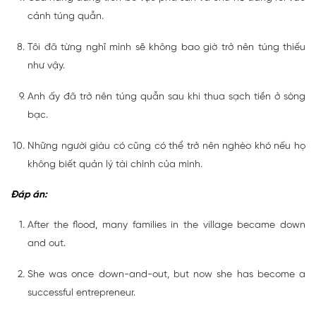
cảnh túng quẫn.
Tôi đã từng nghĩ mình sẽ không bao giờ trở nên túng thiếu
như vậy.
Anh ấy đã trở nên túng quẫn sau khi thua sạch tiền ở sòng
bạc.
Những người giàu có cũng có thể trở nên nghèo khó nếu họ
không biết quản lý tài chính của mình.
Đáp án:
After the flood, many families in the village became down
and out.
She was once down-and-out, but now she has become a
successful entrepreneur.