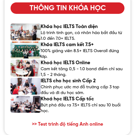
THÔNG TIN KHÓA HỌC
Khóa học IELTS Toàn diện
Lộ trình tinh gọn, cá nhân hóa bắt đầu từ
1.0 đến 7.0+ IELTS.
Khóa IELTS cam kết 7.5+
100% giảng viên 8.5+ IELTS Overall đứng
lớp.
Khoá học IELTS Online
Cam kết tăng 0,5 - 1.0 band điểm chỉ sau
1,5 - 2 tháng.
IELTS cho học sinh Cấp 2
Chinh phục ước mơ đỗ trường cấp 3 top
đầu và đi du học sớm.
Khoá học IELTS Cấp tốc
Bứt phá đầu ra 7.5+ IELTS chỉ sau 10 buổi
học.
>> Test trình độ tiếng Anh online