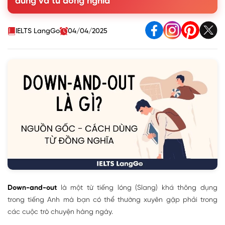
dùng và từ đồng nghĩa
2. Nguồn gốc của Down and out
3. Từ đồng nghĩa với Down and out
4. Mẫu hội thoại thực tế với sử dụng Down and out
IELTS LangGo
04/04/2025
5. Bài tập vận dụng Down and out
Down-and-out
là một
từ
tiếng lóng (Slang) khá thông dụng
trong tiếng Anh mà bạn có thể thường xuyên gặp phải trong
các cuộc trò chuyện hàng ngày.