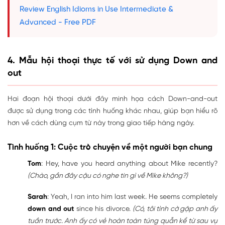
Review English Idioms in Use Intermediate &
Advanced - Free PDF
4. Mẫu hội thoại thực tế với sử dụng Down and
out
Hai đoạn hội thoại dưới đây minh họa cách Down-and-out
được sử dụng trong các tình huống khác nhau, giúp bạn hiểu rõ
hơn về cách dùng cụm từ này trong giao tiếp hàng ngày.
Tình huống 1: Cuộc trò chuyện về một người bạn chung
Tom
: Hey, have you heard anything about Mike recently?
(Chào, gần đây cậu có nghe tin gì về Mike không?)
Sarah
: Yeah, I ran into him last week. He seems completely
down and out
since his divorce.
(Có, tôi tình cờ gặp anh ấy
tuần trước. Anh ấy có vẻ hoàn toàn túng quẫn kể từ sau vụ