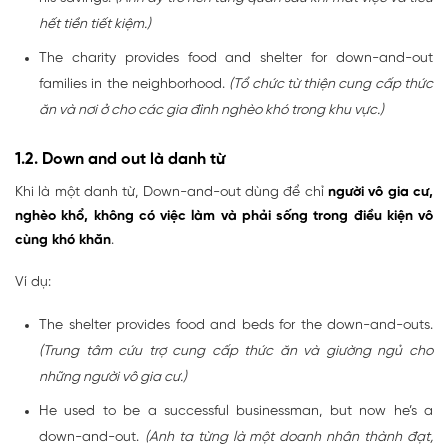
hết tiền tiết kiệm.)
The charity provides food and shelter for down-and-out
families in the neighborhood.
(Tổ chức từ thiện cung cấp thức
ăn và nơi ở cho các gia đình nghèo khó trong khu vực.)
1.2. Down and out là danh từ
Khi là một danh từ, Down-and-out dùng để chỉ
người vô gia cư,
nghèo khổ, không có việc làm và phải sống trong điều kiện vô
cùng khó khăn
.
Ví dụ:
The shelter provides food and beds for the down-and-outs.
(Trung tâm cứu trợ cung cấp thức ăn và giường ngủ cho
những người vô gia cư.)
He used to be a successful businessman, but now he’s a
down-and-out.
(Anh ta từng là một doanh nhân thành đạt,