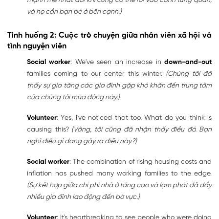
mạnh mẽ nhất đôi khi cũng có thể rơi vào cảnh túng quẫn,
và họ cần bạn bè ở bên cạnh.)
Tình huống 2: Cuộc trò chuyện giữa nhân viên xã hội và
tình nguyện viên
Social worker
: We've seen an increase in
down-and-out
families coming to our center this winter.
(Chúng tôi đã
thấy sự gia tăng các gia đình gặp khó khăn đến trung tâm
của chúng tôi mùa đông này.)
Volunteer
: Yes, I've noticed that too. What do you think is
causing this?
(Vâng, tôi cũng đã nhận thấy điều đó. Bạn
nghĩ điều gì đang gây ra điều này?)
Social worker
: The combination of rising housing costs and
inflation has pushed many working families to the edge.
(Sự kết hợp giữa chi phí nhà ở tăng cao và lạm phát đã đẩy
nhiều gia đình lao động đến bờ vực.)
Volunteer
: It's heartbreaking to see people who were doing