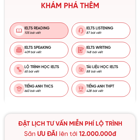
KHÁM PHÁ THÊM
IELTS READING
IELTS LISTENING
105 bài viết
87 bài viết
IELTS SPEAKING
IELTS WRITING
409 bài viết
148 bài viết
LỘ TRÌNH HỌC IELTS
TÀI LIỆU HỌC IELTS
65 bài viết
88 bài viết
TIẾNG ANH THCS
TIẾNG ANH THPT
663 bài viết
428 bài viết
ĐẶT LỊCH TƯ VẤN MIỄN PHÍ LỘ TRÌNH
Săn
ƯU ĐÃI
lên tới
12.000.000đ