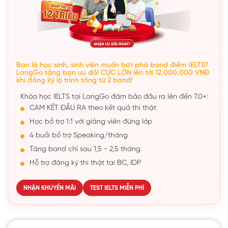
Bạn là học sinh, sinh viên muốn bứt phá band điểm IELTS?
LangGo tặng bạn ưu đãi CỰC LỚN lên tới 12.000.000 VNĐ
khi đăng ký lộ trình tăng từ 2 band!
Khóa học IELTS tại LangGo đảm bảo đầu ra lên đến 7.0+:
CAM KẾT ĐẦU RA theo kết quả thi thật
Học bổ trợ 1:1 với giảng viên đứng lớp
4 buổi bổ trợ Speaking/tháng
Tăng band chỉ sau 1,5 - 2,5 tháng
Hỗ trợ đăng ký thi thật tại BC, IDP
NHẬN KHUYẾN MÃI
TEST IELTS MIỄN PHÍ