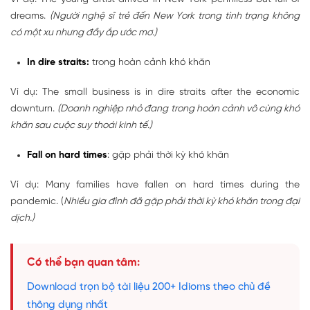
dreams.
(Người nghệ sĩ trẻ đến New York trong tình trạng không
có một xu nhưng đầy ắp ước mơ.)
In dire straits:
trong hoàn cảnh khó khăn
Ví dụ: The small business is in dire straits after the economic
downturn.
(Doanh nghiệp nhỏ đang trong hoàn cảnh vô cùng khó
khăn sau cuộc suy thoái kinh tế.)
Fall on hard times
: gặp phải thời kỳ khó khăn
Ví dụ: Many families have fallen on hard times during the
pandemic. (
Nhiều gia đình đã gặp phải thời kỳ khó khăn trong đại
dịch.)
Có thể bạn quan tâm:
Download trọn bộ tài liệu 200+ Idioms theo chủ đề
thông dụng nhất