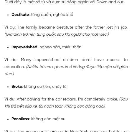
Dưới đây là một số từ và cụm từ đồng nghĩa với Down and out:
Destitute
: túng quẫn, nghèo khổ
Ví dụ: The family became destitute after the father lost his job.
(Gia đình trở nên túng quẫn sau khi người cha mất việc.)
Impoverished
: nghèo nàn, thiếu thốn
Ví dụ: Many impoverished children don't have access to
education.
(Nhiều trẻ em nghèo khó không được tiếp cận với giáo
dục.)
Broke
: không có tiền, cháy túi
Ví dụ: After paying for the car repairs, I'm completely broke.
(Sau
khi trả tiền sửa xe, tôi hoàn toàn không còn đồng nào.)
Penniless
: không còn một xu
Ví dụ: The young artist arrived in New York penniless but full of