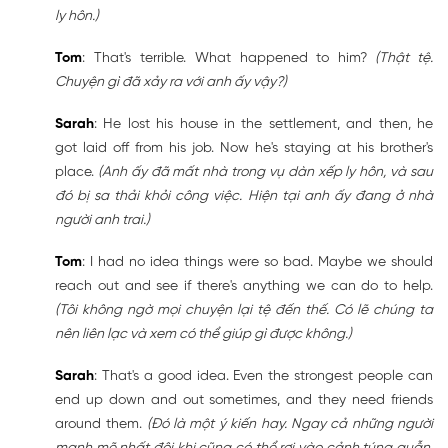
ly hôn.)
Tom
: That's terrible. What happened to him?
(Thật tệ.
Chuyện gì đã xảy ra với anh ấy vậy?)
Sarah
: He lost his house in the settlement, and then, he
got laid off from his job. Now he's staying at his brother's
place.
(Anh ấy đã mất nhà trong vụ dàn xếp ly hôn, và sau
đó bị sa thải khỏi công việc. Hiện tại anh ấy đang ở nhà
người anh trai.)
Tom
: I had no idea things were so bad. Maybe we should
reach out and see if there's anything we can do to help.
(Tôi không ngờ mọi chuyện lại tệ đến thế. Có lẽ chúng ta
nên liên lạc và xem có thể giúp gì được không.)
Sarah
: That's a good idea. Even the strongest people can
end up down and out sometimes, and they need friends
around them.
(Đó là một ý kiến hay. Ngay cả những người