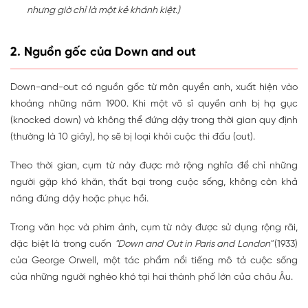
nhưng giờ chỉ là một kẻ khánh kiệt.)
2. Nguồn gốc của Down and out
Down-and-out có nguồn gốc từ môn quyền anh, xuất hiện vào
khoảng những năm 1900. Khi một võ sĩ quyền anh bị hạ gục
(knocked down) và không thể đứng dậy trong thời gian quy định
(thường là 10 giây), họ sẽ bị loại khỏi cuộc thi đấu (out).
Theo thời gian, cụm từ này được mở rộng nghĩa để chỉ những
người gặp khó khăn, thất bại trong cuộc sống, không còn khả
năng đứng dậy hoặc phục hồi.
Trong văn học và phim ảnh, cụm từ này được sử dụng rộng rãi,
đặc biệt là trong cuốn
"Down and Out in Paris and London"
(1933)
của George Orwell, một tác phẩm nổi tiếng mô tả cuộc sống
của những người nghèo khó tại hai thành phố lớn của châu Âu.