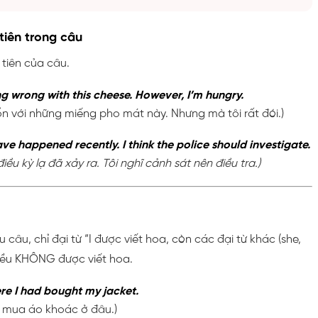
 tiên trong câu
 tiên của câu.
g wrong with this cheese. However, I’m hungry.
ổn với những miếng pho mát này. Nhưng mà tôi rất đói.)
ve happened recently. I think the police should investigate.
iều kỳ lạ đã xảy ra. Tôi nghĩ cảnh sát nên điều tra.)
câu, chỉ đại từ “I được viết hoa, còn các đại từ khác (she,
 đều KHÔNG được viết hoa.
e I had bought my jacket.
ã mua áo khoác ở đâu.)