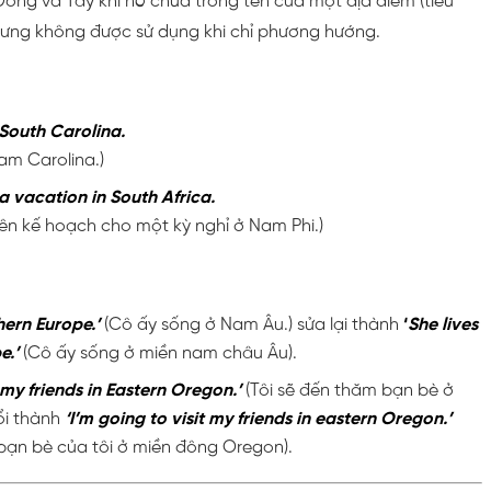
ông và Tây khi nó chứa trong tên của một địa điểm (tiểu
hưng không được sử dụng khi chỉ phương hướng.
n South Carolina.
am Carolina.)
a vacation in South Africa.
lên kế hoạch cho một kỳ nghỉ ở Nam Phi.)
hern Europe.’
(Cô ấy sống ở Nam Âu.) sửa lại thành
‘
She lives
e.’
(Cô ấy sống ở miền nam châu Âu).
 my friends in Eastern Oregon.’
(Tôi sẽ đến thăm bạn bè ở
i thành
‘I’m going to visit my friends in eastern Oregon.’
ạn bè của tôi ở miền đông Oregon).