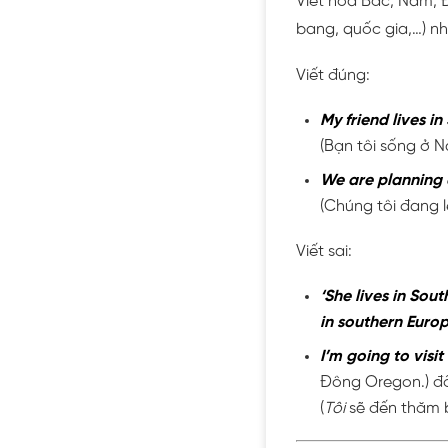
Viết hoa Bắc, Nam, Đ
bang, quốc gia,…) n
Viết đúng:
My friend lives i
(Bạn tôi sống ở N
We are planning 
(Chúng tôi đang 
Viết sai:
‘She lives in Sout
in southern Europ
I’m going to visit
Đông Oregon.) đổ
(
Tôi
sẽ đến thăm b