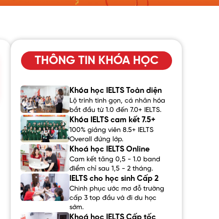
THÔNG TIN KHÓA HỌC
Khóa học IELTS Toàn diện
Lộ trình tinh gọn, cá nhân hóa
bắt đầu từ 1.0 đến 7.0+ IELTS.
Khóa IELTS cam kết 7.5+
100% giảng viên 8.5+ IELTS
Overall đứng lớp.
Khoá học IELTS Online
Cam kết tăng 0,5 - 1.0 band
điểm chỉ sau 1,5 - 2 tháng.
IELTS cho học sinh Cấp 2
Chinh phục ước mơ đỗ trường
cấp 3 top đầu và đi du học
sớm.
Khoá học IELTS Cấp tốc