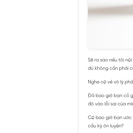
Sẽ ra sao nếu tôi nó
dù không cần phải c
Nghe có vẻ vô lý ph
Đã bao giờ bạn cố gắ
đỏ vào lỗi sai của m
Có bao giờ bạn ước
cầu kỳ ôn luyện?