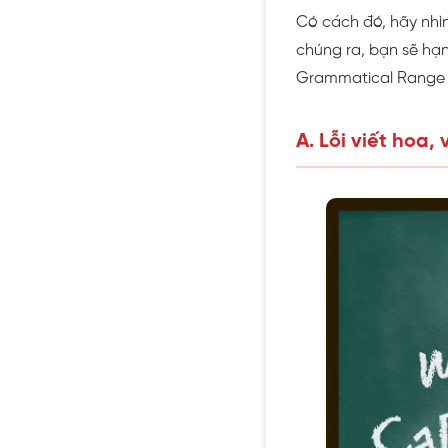
Có cách đó, hãy nhìn
chúng ra, bạn sẽ hạn
Grammatical Range 
A. Lỗi viết hoa,