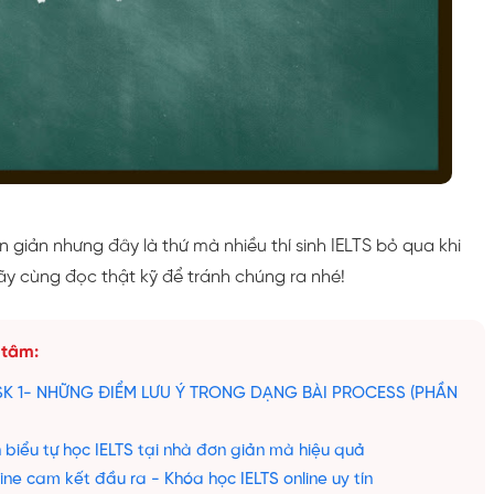
giản nhưng đây là thứ mà nhiều thí sinh IELTS bỏ qua khi
Hãy cùng đọc thật kỹ để tránh chúng ra nhé!
 tâm:
ASK 1- NHỮNG ĐIỂM LƯU Ý TRONG DẠNG BÀI PROCESS (PHẦN
 biểu tự học IELTS tại nhà đơn giản mà hiệu quả
ine cam kết đầu ra - Khóa học IELTS online uy tín