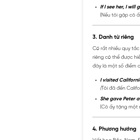
If I see her, I wil
(Nếu tôi gặp cô ấ
3. Danh từ riêng
Có rất nhiều quy tắc
riêng có thể được hiể
đây là một số điểm c
I visited Califor
(
Tôi đã đến Califo
She gave Peter a 
(Cô ấy tặng một 
4. Phương hướng