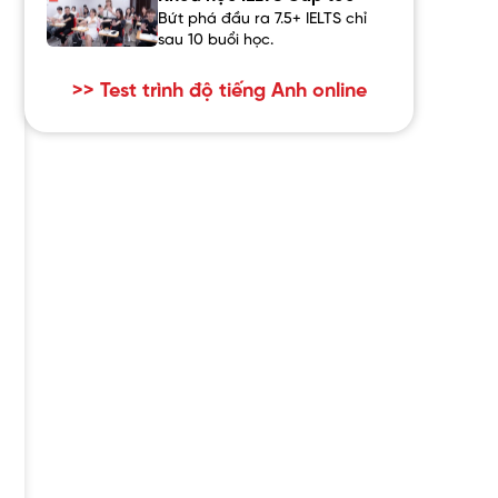
Bứt phá đầu ra 7.5+ IELTS chỉ
sau 10 buổi học.
>> Test trình độ tiếng Anh online