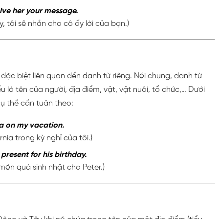
l give her your message.
y, tôi sẽ nhắn cho cô ấy lời của bạn.)
 đặc biệt liên quan đến danh từ riêng. Nói chung, danh từ
u là tên của người, địa điểm, vật, vật nuôi, tổ chức,… Dưới
ụ thể cần tuân theo:
nia on my vacation.
rnia trong kỳ nghỉ của tôi.)
present for his birthday.
món quà sinh nhật cho Peter.)