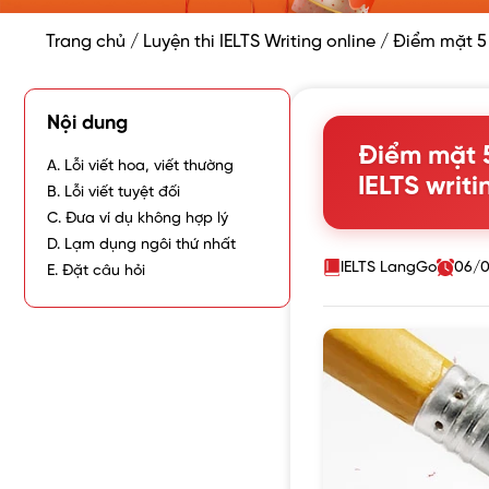
Trang chủ
/
Luyện thi IELTS Writing online
/
Điểm mặt 5 l
Nội dung
Điểm mặt 5
A. Lỗi viết hoa, viết thường
IELTS writi
B. Lỗi viết tuyệt đối
C. Đưa ví dụ không hợp lý
D. Lạm dụng ngôi thứ nhất
IELTS LangGo
06/0
E. Đặt câu hỏi