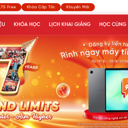
LTS Free
Khóa Cấp Tốc
Khuyến Mãi
ỆU
KHÓA HỌC
LỊCH KHAI GIẢNG
HỌC CÙNG 