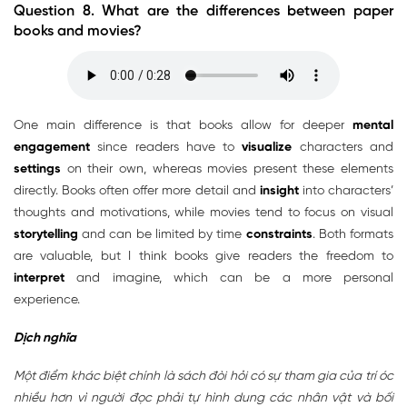
Question 8. What are the differences between paper
books and movies?
One main difference is that books allow for deeper
mental
engagement
since readers have to
visualize
characters and
settings
on their own, whereas movies present these elements
directly. Books often offer more detail and
insight
into characters’
thoughts and motivations, while movies tend to focus on visual
storytelling
and can be limited by time
constraints
. Both formats
are valuable, but I think books give readers the freedom to
interpret
and imagine, which can be a more personal
experience.
Dịch nghĩa
Một điểm khác biệt chính là sách đòi hỏi có sự tham gia của trí óc
nhiều hơn vì người đọc phải tự hình dung các nhân vật và bối