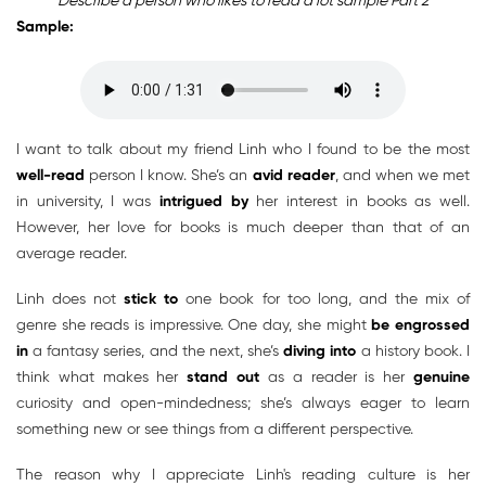
Describe a person who likes to read a lot sample Part 2
Sample:
I want to talk about my friend Linh who I found to be the most
well-read
person I know. She’s an
avid reader
, and when we met
in university, I was
intrigued by
her interest in books as well.
However, her love for books is much deeper than that of an
average reader.
Linh does not
stick to
one book for too long, and the mix of
genre she reads is impressive. One day, she might
be engrossed
in
a fantasy series, and the next, she’s
diving into
a history book. I
think what makes her
stand out
as a reader is her
genuine
curiosity and open-mindedness; she’s always eager to learn
something new or see things from a different perspective.
The reason why I appreciate Linh's reading culture is her