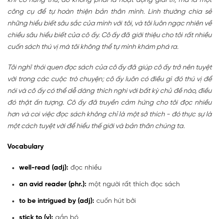
khi có hứng thú; đó không phải là hoạt động giải trí, mà là một
công cụ để tự hoàn thiện bản thân mình. Linh thường chia sẻ
những hiểu biết sâu sắc của mình với tôi, và tôi luôn ngạc nhiên về
chiều sâu hiểu biết của cô ấy. Cô ấy đã giới thiệu cho tôi rất nhiều
cuốn sách thú vị mà tôi không thể tự mình khám phá ra.
Tôi nghĩ thói quen đọc sách của cô ấy đã giúp cô ấy trở nên tuyệt
vời trong các cuộc trò chuyện; cô ấy luôn có điều gì đó thú vị để
nói và cô ấy có thể dễ dàng thích nghi với bất kỳ chủ đề nào, điều
đó thật ấn tượng. Cô ấy đã truyền cảm hứng cho tôi đọc nhiều
hơn và coi việc đọc sách không chỉ là một sở thích - đó thực sự là
một cách tuyệt vời để hiểu thế giới và bản thân chúng ta.
Vocabulary
well-read (adj):
đọc nhiều
an avid reader (phr.):
một người rất thích đọc sách
to be intrigued by (adj):
cuốn hút bởi
stick to (v):
gắn bó