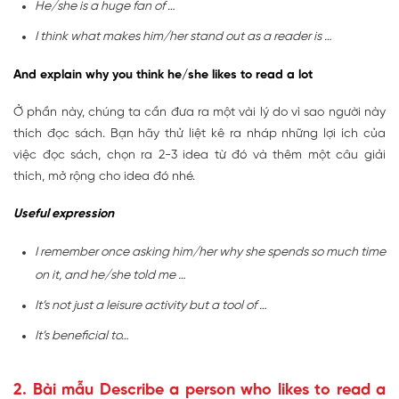
He/she is a huge fan of …
I think what makes him/her stand out as a reader is …
And explain why you think he/she likes to read a lot
Ở phần này, chúng ta cần đưa ra một vài lý do vì sao người này
thích đọc sách. Bạn hãy thử liệt kê ra nháp những lợi ích của
việc đọc sách, chọn ra 2-3 idea từ đó và thêm một câu giải
thích, mở rộng cho idea đó nhé.
Useful expression
I remember once asking him/her why she spends so much time
on it, and he/she told me …
It’s not just a leisure activity but a tool of …
It’s beneficial to…
2. Bài mẫu Describe a person who likes to read a