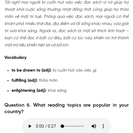
Tôi nghĩ mọi người bị cuốn hút vào việc đọc sách vì nó giúp họ
thoát khỏi cuộc sống thường nhật đồng thời cũng giúp họ thỏa
mãn về mặt trí tuệ. Thông qua việc đọc sách, mọi người có thể
khám phá nhiều thời đại, địa điểm và lối sống khác nhau, vừa giải
trí vừa khai sáng. Ngoài ra, đọc sách là một sở thích linh hoạt –
bạn có thể đọc ở bất cứ đâu, bất cứ lúc nào, khiến nó trở thành
một trò tiêu khiển tiện lợi và bổ ích.
Vocabulary
to be
drawn to (adj):
bị cuốn hút vào việc gì
fulfilling (adj):
thỏa mãn
enlightening (adj):
khai sáng
Question 6. What reading topics are popular in your
country?