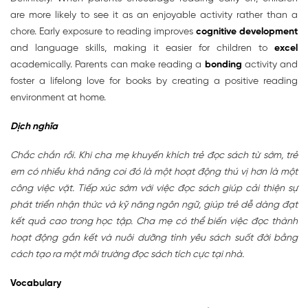
are more likely to see it as an enjoyable activity rather than a
chore. Early exposure to reading improves
cognitive development
and language skills, making it easier for children to
excel
academically. Parents can make reading a
bonding
activity and
foster a lifelong love for books by creating a positive reading
environment at home.
Dịch nghĩa
Chắc chắn rồi. Khi cha mẹ khuyến khích trẻ đọc sách từ sớm, trẻ
em có nhiều khả năng coi đó là một hoạt động thú vị hơn là một
công việc vặt. Tiếp xúc sớm với việc đọc sách giúp cải thiện sự
phát triển nhận thức và kỹ năng ngôn ngữ, giúp trẻ dễ dàng đạt
kết quả cao trong học tập. Cha mẹ có thể biến việc đọc thành
hoạt động gắn kết và nuôi dưỡng tình yêu sách suốt đời bằng
cách tạo ra một môi trường đọc sách tích cực tại nhà.
Vocabulary