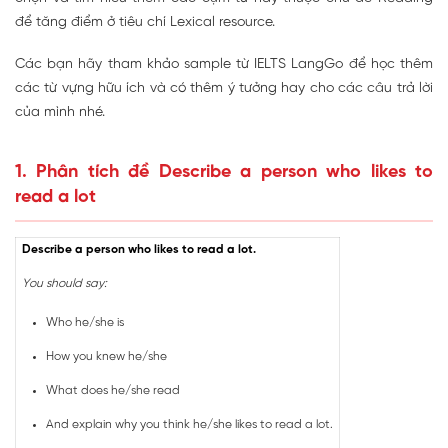
để tăng điểm ở tiêu chí Lexical resource.
Các bạn hãy tham khảo sample từ IELTS LangGo để học thêm
các từ vựng hữu ích và có thêm ý tưởng hay cho các câu trả lời
của mình nhé.
1. Phân tích đề Describe a person who likes to
read a lot
Describe a person who likes to read a lot.
You should say:
Who he/she is
How you knew he/she
What does he/she read
And explain why you think he/she likes to read a lot.