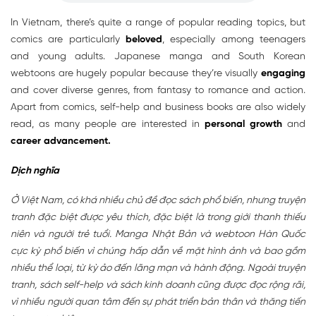
In Vietnam, there’s quite a range of popular reading topics, but
comics are particularly
beloved
, especially among teenagers
and young adults. Japanese manga and South Korean
webtoons are hugely popular because they’re visually
engaging
and cover diverse genres, from fantasy to romance and action.
Apart from comics, self-help and business books are also widely
read, as many people are interested in
personal growth
and
career advancement.
Dịch nghĩa
Ở Việt Nam, có khá nhiều chủ đề đọc sách phổ biến, nhưng truyện
tranh đặc biệt được yêu thích, đặc biệt là trong giới thanh thiếu
niên và người trẻ tuổi. Manga Nhật Bản và webtoon Hàn Quốc
cực kỳ phổ biến vì chúng hấp dẫn về mặt hình ảnh và bao gồm
nhiều thể loại, từ kỳ ảo đến lãng mạn và hành động. Ngoài truyện
tranh, sách self-help và sách kinh doanh cũng được đọc rộng rãi,
vì nhiều người quan tâm đến sự phát triển bản thân và thăng tiến