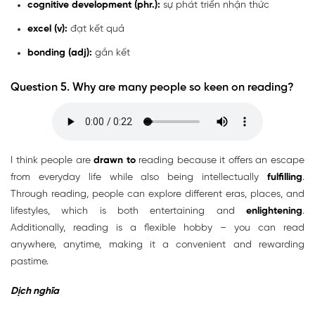
cognitive development (phr.):
sự phát triển nhận thức
excel (v):
đạt kết quả
bonding (adj):
gắn kết
Question 5. Why are many people so keen on reading?
I think people are
drawn to
reading because it offers an escape
from everyday life while also being intellectually
fulfilling
.
Through reading, people can explore different eras, places, and
lifestyles, which is both entertaining and
enlightening
.
Additionally, reading is a flexible hobby – you can read
anywhere, anytime, making it a convenient and rewarding
pastime.
Dịch nghĩa