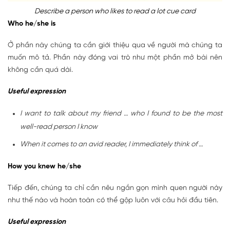
Describe a person who likes to read a lot cue card
Who he/she is
Ở phần này chúng ta cần giới thiệu qua về người mà chúng ta
muốn mô tả. Phần này đóng vai trò như một phần mở bài nên
không cần quá dài.
Useful expression
I want to talk about my friend … who I found to be the most
well-read person I know
When it comes to an avid reader, I immediately think of …
How you knew he/she
Tiếp đến, chúng ta chỉ cần nêu ngắn gọn mình quen người này
như thế nào và hoàn toàn có thể gộp luôn với câu hỏi đầu tiên.
Useful expression