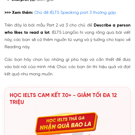
>>> Xem thêm:
Chủ đề IELTS Speaking part 3 thường gặp
Trên đây là bài mẫu Part 2 và 3 cho chủ đề
Describe a person
who likes to read a lot
. IELTS LangGo hi vọng rằng qua bài viết
này, các bạn sẽ có thêm nguồn từ vựng và ý tưởng cho topic về
Reading này.
Các bạn hãy chọn lọc những gì phù hợp và cần thiết để đưa
vào bài nói của mình nhé. Chúc các bạn ôn thi hiệu quả và đạt
kết quả như mong muốn.
HỌC IELTS CAM KẾT 7.0+ - GIẢM TỐI ĐA 12
TRIỆU