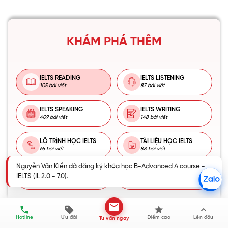
KHÁM PHÁ THÊM
IELTS READING
IELTS LISTENING
105 bài viết
87 bài viết
IELTS SPEAKING
IELTS WRITING
409 bài viết
148 bài viết
LỘ TRÌNH HỌC IELTS
TÀI LIỆU HỌC IELTS
65 bài viết
88 bài viết
Nguyễn Văn Kiển đã đăng ký khóa học B-Advanced A course -
TIẾNG ANH THCS
TIẾNG ANH THPT
IELTS (IL 2.0 - 7.0).
663 bài viết
428 bài viết
Hotline
Ưu đãi
Điểm cao
Lên đầu
Tư vấn ngay