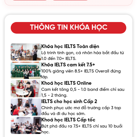
THÔNG TIN KHÓA HỌC
Khóa học IELTS Toàn diện
Lộ trình tinh gọn, cá nhân hóa bắt đầu từ
1.0 đến 7.0+ IELTS.
Khóa IELTS cam kết 7.5+
100% giảng viên 8.5+ IELTS Overall đứng
lớp.
Khoá học IELTS Online
Cam kết tăng 0,5 - 1.0 band điểm chỉ sau
1,5 - 2 tháng.
IELTS cho học sinh Cấp 2
Chinh phục ước mơ đỗ trường cấp 3 top
đầu và đi du học sớm.
Khoá học IELTS Cấp tốc
Bứt phá đầu ra 7.5+ IELTS chỉ sau 10 buổi
học.