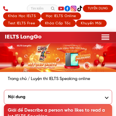
TUYỂN DỤNG
Tìm kiếm
Khóa Học IELTS
Học IELTS Online
Test IELTS Free
Khóa Cấp Tốc
Khuyến Mãi
Trang chủ
/
Luyện thi IELTS Speaking online
Nội dung
1. Phân tích đề Describe a person who likes to read a lot
2. Bài mẫu Describe a person who likes to read a lot
Giải đề Describe a person who likes to read a
3. Describe a person who likes to read a lot Part 3