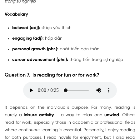
trong sự nghiệp.
Vocabulary
beloved (adj):
được yêu thích
engaging (adj):
hấp dẫn
personal growth (phr.):
phát triển bản thân
career advancement (phr.):
thăng tiến trong sự nghiệp
Question 7. Is reading for fun or for work?
It depends on the individual’s purpose. For many, reading is
purely a
leisure activity
– a way to relax and
unwind
. Others
read for work, especially those in academic or professional fields
where continuous learning is essential. Personally, I enjoy reading
for both purposes. I read novels for enjoyment, but I also read