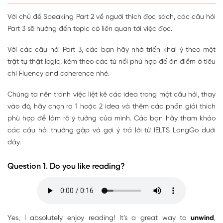
Với chủ đề Speaking Part 2 về người thích đọc sách, các câu hỏi
Part 3 sẽ hướng đến topic có liên quan tới việc đọc.
Với các câu hỏi Part 3, các bạn hãy nhớ triển khai ý theo một
trật tự thật logic, kèm theo các từ nối phù hợp để ăn điểm ở tiêu
chí Fluency and coherence nhé.
Chúng ta nên tránh việc liệt kê các idea trong một câu hỏi, thay
vào đó, hãy chọn ra 1 hoặc 2 idea và thêm các phần giải thích
phù hợp để làm rõ ý tưởng của mình. Các bạn hãy tham khảo
các câu hỏi thường gặp và gợi ý trả lời từ IELTS LangGo dưới
đây.
Question 1. Do you like reading?
Yes, I absolutely enjoy reading! It’s a great way to
unwind
,