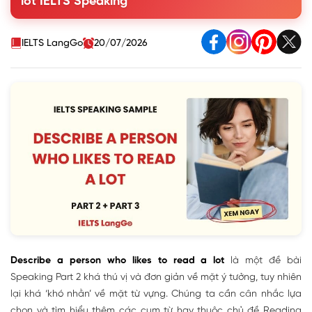
lot IELTS Speaking
Questions and Answers
IELTS LangGo
20/07/2026
Describe a person who likes to read a lot
là một đề bài
Speaking Part 2 khá thú vị và đơn giản về mặt ý tưởng, tuy nhiên
lại khá ‘khó nhằn’ về mặt từ vựng. Chúng ta cần cân nhắc lựa
chọn và tìm hiểu thêm các cụm từ hay thuộc chủ đề Reading