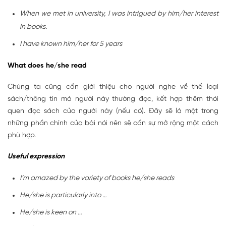
When we met in university, I was intrigued by him/her interest
in books.
I have known him/her for 5 years
What does he/she read
Chúng ta cũng cần giới thiệu cho người nghe về thể loại
sách/thông tin mà người này thường đọc, kết hợp thêm thói
quen đọc sách của người này (nếu có). Đây sẽ là một trong
những phần chính của bài nói nên sẽ cần sự mở rộng một cách
phù hợp.
Useful expression
I’m amazed by the variety of books he/she reads
He/she is particularly into …
He/she is keen on …