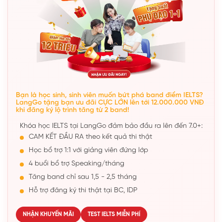
Bạn là học sinh, sinh viên muốn bứt phá band điểm IELTS?
LangGo tặng bạn ưu đãi CỰC LỚN lên tới 12.000.000 VNĐ
khi đăng ký lộ trình tăng từ 2 band!
Khóa học IELTS tại LangGo đảm bảo đầu ra lên đến 7.0+:
CAM KẾT ĐẦU RA theo kết quả thi thật
Học bổ trợ 1:1 với giảng viên đứng lớp
4 buổi bổ trợ Speaking/tháng
Tăng band chỉ sau 1,5 - 2,5 tháng
Hỗ trợ đăng ký thi thật tại BC, IDP
NHẬN KHUYẾN MÃI
TEST IELTS MIỄN PHÍ