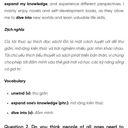
expand my knowledge
, and experience different perspectives. I
mainly enjoy novels and self-development books, as they allow
me to
dive into
new worlds and learn valuable life skills.
Dịch nghĩa
Có, tôi thực sự thích đọc sách! Đó là một cách tuyệt vời để thư
giãn, mở rộng kiến ​​thức và trải nghiệm nhiều góc nhìn khác nhau.
Tôi chủ yếu thích tiểu thuyết và sách phát triển bản thân, vì chúng
cho phép tôi đắm mình vào thế giới mới và học các kỹ năng sống
có giá trị.
Vocabulary
unwind (v):
thư giãn
expand one’s knowledge (phr.):
mở rộng kiến ​​thức
dive into (v):
đắm mình
Question 2. Do you think people of all ages need to