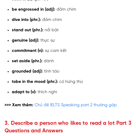
be engrossed in (adj):
đắm chìm
dive into (phr.):
đắm chìm
stand out (phr.):
nổi bật
genuine (adj):
thực sự
commitment (n):
sự cam kết
set aside (phr.):
dành
grounded (adj):
tỉnh táo
tobe in the mood (phr.):
có hứng thú
adapt to (v):
thích nghi
>>> Xem thêm:
Chủ đề IELTS Speaking part 2 thường gặp
3. Describe a person who likes to read a lot Part 3
Questions and Answers