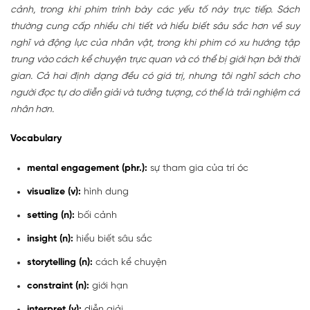
cảnh, trong khi phim trình bày các yếu tố này trực tiếp. Sách
thường cung cấp nhiều chi tiết và hiểu biết sâu sắc hơn về suy
nghĩ và động lực của nhân vật, trong khi phim có xu hướng tập
trung vào cách kể chuyện trực quan và có thể bị giới hạn bởi thời
gian. Cả hai định dạng đều có giá trị, nhưng tôi nghĩ sách cho
người đọc tự do diễn giải và tưởng tượng, có thể là trải nghiệm cá
nhân hơn.
Vocabulary
mental engagement (phr.):
sự tham gia của trí óc
visualize (v):
hình dung
setting (n):
bối cảnh
insight (n):
hiểu biết sâu sắc
storytelling (n):
cách kể chuyện
constraint (n):
giới hạn
interpret (v):
diễn giải