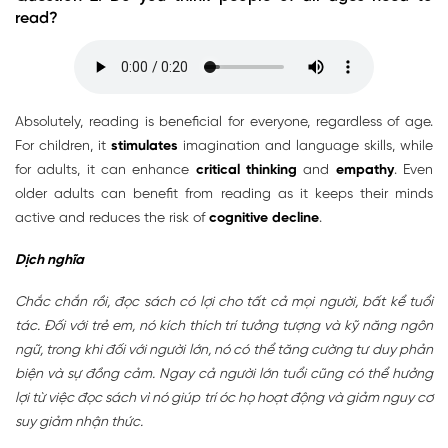
read?
Absolutely, reading is beneficial for everyone, regardless of age.
For children, it
stimulates
imagination and language skills, while
for adults, it can enhance
critical thinking
and
empathy
. Even
older adults can benefit from reading as it keeps their minds
active and reduces the risk of
cognitive decline
.
Dịch nghĩa
Chắc chắn rồi, đọc sách có lợi cho tất cả mọi người, bất kể tuổi
tác. Đối với trẻ em, nó kích thích trí tưởng tượng và kỹ năng ngôn
ngữ, trong khi đối với người lớn, nó có thể tăng cường tư duy phản
biện và sự đồng cảm. Ngay cả người lớn tuổi cũng có thể hưởng
lợi từ việc đọc sách vì nó giúp trí óc họ hoạt động và giảm nguy cơ
suy giảm nhận thức.