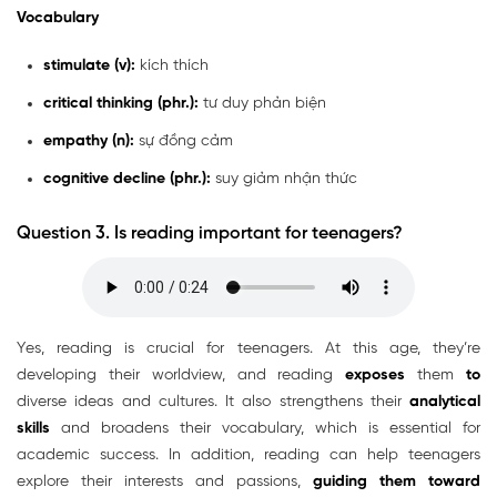
Vocabulary
stimulate (v):
kích thích
critical thinking (phr.):
tư duy phản biện
empathy (n):
sự đồng cảm
cognitive decline (phr.):
suy giảm nhận thức
Question 3. Is reading important for teenagers?
Yes, reading is crucial for teenagers. At this age, they’re
developing their worldview, and reading
exposes
them
to
diverse ideas and cultures. It also strengthens their
analytical
skills
and broadens their vocabulary, which is essential for
academic success. In addition, reading can help teenagers
explore their interests and passions,
guiding them toward