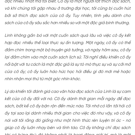
đọc nhiều nhất mà tôi biết. Cô ấy là một người rất thích đọc sách,
và khi chúng tôi gặp nhau ở trường đại học, tôi cũng bị cuốn hút
bởi sở thích đọc sách của cô ấy. Tuy nhiên, tình yêu dành cho
sách của cô ấy sâu sắc hơn nhiều so với một độc giả bình thường.
Linh không gắn bó với một cuốn sách quá lâu và việc cô ấy kết
hợp đọc nhiều thể loại thực sự ấn tượng. Một ngày, cô ấy có thể
đắm chìm trong một bộ truyện giả tưởng, và ngày hôm sau, cô ấy
lại đắm chìm vào một cuốn sách lịch sử. Tôi nghĩ điều khiến cô ấy
nổi bật với tư cách là một độc giả là sự tò mò thực sự và sự cởi mở
của cô ấy; cô ấy luôn háo hức học hỏi điều gì đó mới mẻ hoặc
nhìn nhận mọi thứ từ một góc nhìn khác.
Lý do khiến tôi đánh giá cao văn hóa đọc sách của Linh là sự cam
kết của cô ấy đối với nó. Cô ấy dành thời gian mỗi ngày để đọc
sách, bất kể cô ấy bận rộn đến mức nào. Tôi nhớ có lần tôi hỏi cô
ấy tại sao lại dành nhiều thời gian cho việc đó như vậy, và cô ấy
nói với tôi rằng đó giống như một hình thức rèn luyện trí óc - nó
giúp cô ấy luôn nhạy bén và tỉnh táo. Cô ấy không chỉ đọc sách