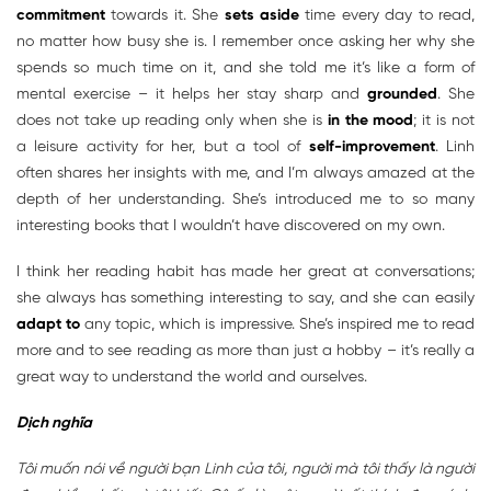
commitment
towards it. She
sets aside
time every day to read,
no matter how busy she is. I remember once asking her why she
spends so much time on it, and she told me it’s like a form of
mental exercise – it helps her stay sharp and
grounded
. She
does not take up reading only when she is
in the mood
; it is not
a leisure activity for her, but a tool of
self-improvement
. Linh
often shares her insights with me, and I’m always amazed at the
depth of her understanding. She’s introduced me to so many
interesting books that I wouldn’t have discovered on my own.
I think her reading habit has made her great at conversations;
she always has something interesting to say, and she can easily
adapt to
any topic, which is impressive. She’s inspired me to read
more and to see reading as more than just a hobby – it’s really a
great way to understand the world and ourselves.
Dịch nghĩa
Tôi muốn nói về người bạn Linh của tôi, người mà tôi thấy là người