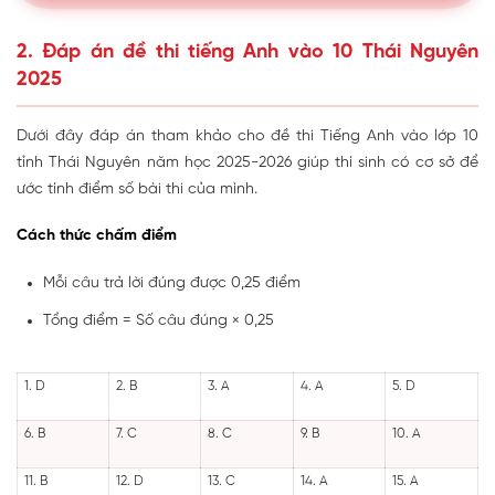
2. Đáp án đề thi tiếng Anh vào 10 Thái Nguyên
2025
Dưới đây đáp án tham khảo cho đề thi Tiếng Anh vào lớp 10
tỉnh Thái Nguyên năm học 2025-2026 giúp thí sinh có cơ sở để
ước tính điểm số bài thi của mình.
Cách thức chấm điểm
Mỗi câu trả lời đúng được 0,25 điểm
Tổng điểm = Số câu đúng × 0,25
1. D
2. B
3. A
4. A
5. D
6. B
7. C
8. C
9. B
10. A
11. B
12. D
13. C
14. A
15. A