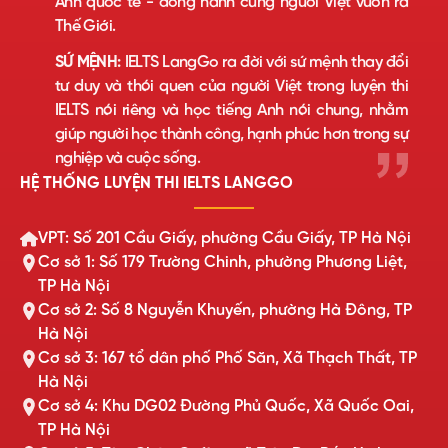
Anh quốc tế - đồng hành cùng người Việt vươn ra
Thế Giới.
SỨ MỆNH:
IELTS LangGo ra đời với sứ mệnh thay đổi
tư duy và thói quen của người Việt trong luyện thi
IELTS nói riêng và học tiếng Anh nói chung, nhằm
giúp người học thành công, hạnh phúc hơn trong sự
nghiệp và cuộc sống.
HỆ THỐNG LUYỆN THI IELTS LANGGO
VPT: Số 201 Cầu Giấy, phường Cầu Giấy, TP Hà Nội
Cơ sở 1: Số 179 Trường Chinh, phường Phương Liệt,
TP Hà Nội
Cơ sở 2: Số 8 Nguyễn Khuyến, phường Hà Đông, TP
Hà Nội
Cơ sở 3: 167 tổ dân phố Phố Săn, Xã Thạch Thất, TP
Hà Nội
Cơ sở 4: Khu DG02 Đường Phủ Quốc, Xã Quốc Oai,
TP Hà Nội