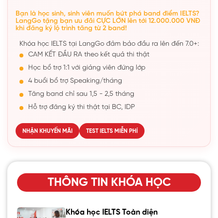
Bạn là học sinh, sinh viên muốn bứt phá band điểm IELTS?
LangGo tặng bạn ưu đãi CỰC LỚN lên tới 12.000.000 VNĐ
khi đăng ký lộ trình tăng từ 2 band!
Khóa học IELTS tại LangGo đảm bảo đầu ra lên đến 7.0+:
CAM KẾT ĐẦU RA theo kết quả thi thật
Học bổ trợ 1:1 với giảng viên đứng lớp
4 buổi bổ trợ Speaking/tháng
Tăng band chỉ sau 1,5 - 2,5 tháng
Hỗ trợ đăng ký thi thật tại BC, IDP
NHẬN KHUYẾN MÃI
TEST IELTS MIỄN PHÍ
THÔNG TIN KHÓA HỌC
Khóa học IELTS Toàn diện