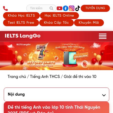
TUYỂN DỤNG
Tìm kiếm
Khóa Học IELTS
Học IELTS Online
Test IELTS Free
Khóa Cấp Tốc
Khuyến Mãi
Trang chủ
/
Tiếng Anh THCS
/
Giải đề thi vào 10
Nội dung
1. Đề thi tiếng Anh vào 10 Thái Nguyên năm 2025
2. Đáp án đề thi tiếng Anh vào 10 Thái Nguyên 2025
Đề thi tiếng Anh vào lớp 10 tỉnh Thái Nguyên