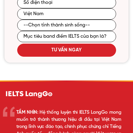
TƯ VẤN NGAY
TẦM NHÌN:
Hệ thống luyện thi IELTS LangGo mong
muốn trở thành thương hiệu đi đầu tại Việt Nam
trong lĩnh vực đào tạo, chinh phục chứng chỉ Tiếng