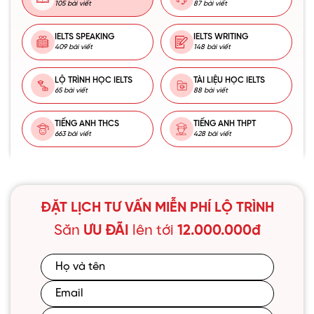
105 bài viết
87 bài viết
IELTS SPEAKING
IELTS WRITING
409 bài viết
148 bài viết
LỘ TRÌNH HỌC IELTS
TÀI LIỆU HỌC IELTS
65 bài viết
88 bài viết
TIẾNG ANH THCS
TIẾNG ANH THPT
663 bài viết
428 bài viết
ĐẶT LỊCH TƯ VẤN MIỄN PHÍ LỘ TRÌNH
Săn
ƯU ĐÃI
lên tới
12.000.000đ