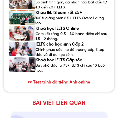
Lộ trình tinh gọn, cá nhân hóa bắt đầu từ
1.0 đến 7.0+ IELTS.
Khóa IELTS cam kết 7.5+
100% giảng viên 8.5+ IELTS Overall đứng
lớp.
Khoá học IELTS Online
Cam kết tăng 0,5 - 1.0 band điểm chỉ sau
1,5 - 2 tháng.
IELTS cho học sinh Cấp 2
Chinh phục ước mơ đỗ trường cấp 3 top
đầu và đi du học sớm.
Khoá học IELTS Cấp tốc
Bứt phá đầu ra 7.5+ IELTS chỉ sau 10 buổi
học.
>> Test trình độ tiếng Anh online
BÀI VIẾT LIÊN QUAN