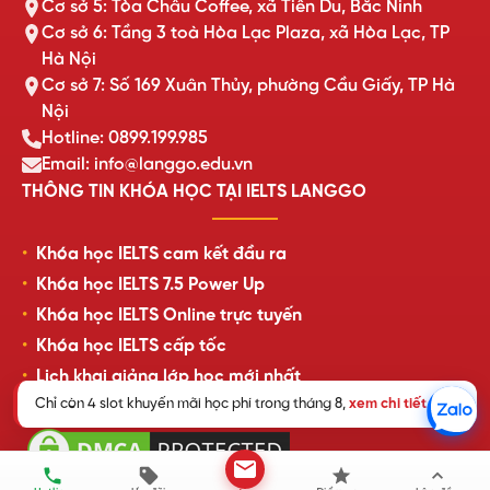
Cơ sở 5: Tòa Châu Coffee, xã Tiên Du, Bắc Ninh
Cơ sở 6: Tầng 3 toà Hòa Lạc Plaza, xã Hòa Lạc, TP
Hà Nội
Cơ sở 7: Số 169 Xuân Thủy, phường Cầu Giấy, TP Hà
Nội
Hotline: 0899.199.985
Email: info@langgo.edu.vn
THÔNG TIN KHÓA HỌC TẠI IELTS LANGGO
Khóa học IELTS cam kết đầu ra
Khóa học IELTS 7.5 Power Up
Khóa học IELTS Online trực tuyến
Khóa học IELTS cấp tốc
Lịch khai giảng lớp học mới nhất
Chỉ còn 4 slot khuyến mãi học phí trong tháng 8,
xem chi tiết
.
Review của học viên LangGo