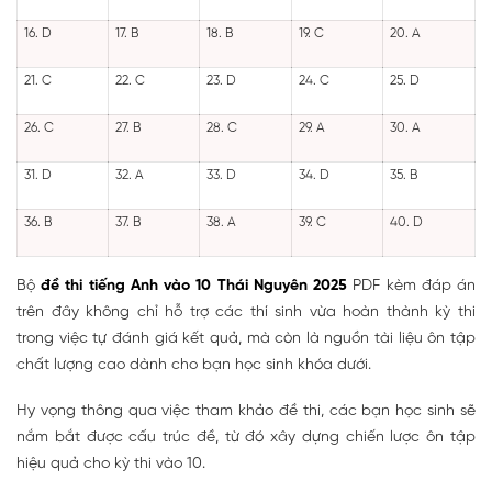
16. D
17. B
18. B
19. C
20. A
21. C
22. C
23. D
24. C
25. D
26. C
27. B
28. C
29. A
30. A
31. D
32. A
33. D
34. D
35. B
36. B
37. B
38. A
39. C
40. D
Bộ
đề thi tiếng Anh vào 10 Thái Nguyên 2025
PDF kèm đáp án
trên đây không chỉ hỗ trợ các thí sinh vừa hoàn thành kỳ thi
trong việc tự đánh giá kết quả, mà còn là nguồn tài liệu ôn tập
chất lượng cao dành cho bạn học sinh khóa dưới.
Hy vọng thông qua việc tham khảo đề thi, các bạn học sinh sẽ
nắm bắt được cấu trúc đề, từ đó xây dựng chiến lược ôn tập
hiệu quả cho kỳ thi vào 10.