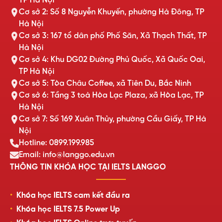
TP Hà Nội
Cơ sở 2: Số 8 Nguyễn Khuyến, phường Hà Đông, TP
Hà Nội
Cơ sở 3: 167 tổ dân phố Phố Săn, Xã Thạch Thất, TP
Hà Nội
Cơ sở 4: Khu DG02 Đường Phủ Quốc, Xã Quốc Oai,
TP Hà Nội
Cơ sở 5: Tòa Châu Coffee, xã Tiên Du, Bắc Ninh
Cơ sở 6: Tầng 3 toà Hòa Lạc Plaza, xã Hòa Lạc, TP
Hà Nội
Cơ sở 7: Số 169 Xuân Thủy, phường Cầu Giấy, TP Hà
Nội
Hotline: 0899.199.985
Email: info@langgo.edu.vn
THÔNG TIN KHÓA HỌC TẠI IELTS LANGGO
Khóa học IELTS cam kết đầu ra
Khóa học IELTS 7.5 Power Up