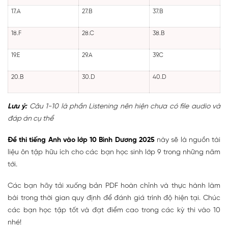
17.A
27.B
37.B
18.F
28.C
38.B
19.E
29.A
39.C
20.B
30.D
40.D
Lưu ý:
Câu 1-10 là phần Listening nên hiện chưa có file audio và
đáp án cụ thể
Đề thi tiếng Anh vào lớp 10 Bình Dương 2025
này sẽ là nguồn tài
liệu ôn tập hữu ích cho các bạn học sinh lớp 9 trong những năm
tới.
Các bạn hãy tải xuống bản PDF hoàn chỉnh và thực hành làm
bài trong thời gian quy định để đánh giá trình độ hiện tại. Chúc
các bạn học tập tốt và đạt điểm cao trong các kỳ thi vào 10
nhé!