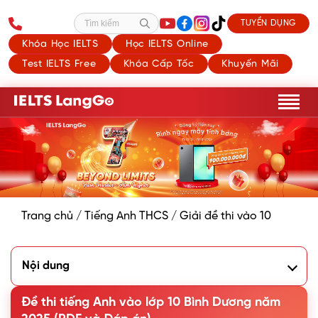
TUYỂN DỤNG
Tìm kiếm
Khóa Học IELTS
Học IELTS Online
Test IELTS Free
Khóa Cấp Tốc
Khuyến Mãi
Trang chủ
/
Tiếng Anh THCS
/
Giải đề thi vào 10
Nội dung
1. Đề thi tiếng Anh vào 10 Bình Dương năm 2025
2. Đáp án đề thi tiếng Anh vào 10 Bình Dương năm 2025
Đề thi tiếng Anh vào lớp 10 Bình Dương năm