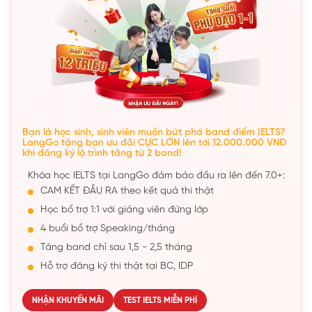
Bạn là học sinh, sinh viên muốn bứt phá band điểm IELTS?
LangGo tặng bạn ưu đãi CỰC LỚN lên tới 12.000.000 VNĐ
khi đăng ký lộ trình tăng từ 2 band!
Khóa học IELTS tại LangGo đảm bảo đầu ra lên đến 7.0+:
CAM KẾT ĐẦU RA theo kết quả thi thật
Học bổ trợ 1:1 với giảng viên đứng lớp
4 buổi bổ trợ Speaking/tháng
Tăng band chỉ sau 1,5 - 2,5 tháng
Hỗ trợ đăng ký thi thật tại BC, IDP
NHẬN KHUYẾN MÃI
TEST IELTS MIỄN PHÍ