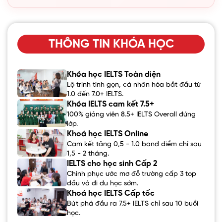
THÔNG TIN KHÓA HỌC
Khóa học IELTS Toàn diện
Lộ trình tinh gọn, cá nhân hóa bắt đầu từ
1.0 đến 7.0+ IELTS.
Khóa IELTS cam kết 7.5+
100% giảng viên 8.5+ IELTS Overall đứng
lớp.
Khoá học IELTS Online
Cam kết tăng 0,5 - 1.0 band điểm chỉ sau
1,5 - 2 tháng.
IELTS cho học sinh Cấp 2
Chinh phục ước mơ đỗ trường cấp 3 top
đầu và đi du học sớm.
Khoá học IELTS Cấp tốc
Bứt phá đầu ra 7.5+ IELTS chỉ sau 10 buổi
học.