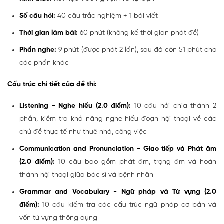
Số câu hỏi:
40 câu trắc nghiệm + 1 bài viết
Thời gian làm bài:
60 phút (không kể thời gian phát đề)
Phần nghe:
9 phút (được phát 2 lần), sau đó còn 51 phút cho
các phần khác
Cấu trúc chi tiết của đề thi:
Listening - Nghe hiểu (2.0 điểm):
10 câu hỏi chia thành 2
phần, kiểm tra khả năng nghe hiểu đoạn hội thoại về các
chủ đề thực tế như thuê nhà, công việc
Communication and Pronunciation - Giao tiếp và Phát âm
(2.0 điểm):
10 câu bao gồm phát âm, trọng âm và hoàn
thành hội thoại giữa bác sĩ và bệnh nhân
Grammar and Vocabulary - Ngữ pháp và Từ vựng (2.0
điểm):
10 câu kiểm tra các cấu trúc ngữ pháp cơ bản và
vốn từ vựng thông dụng