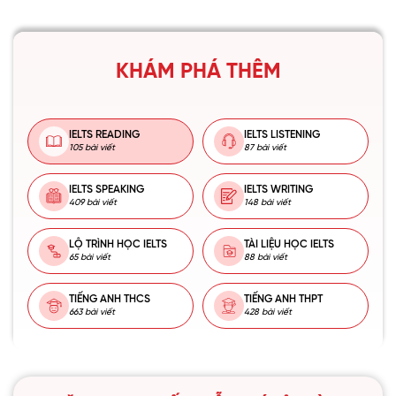
KHÁM PHÁ THÊM
IELTS READING
IELTS LISTENING
105 bài viết
87 bài viết
IELTS SPEAKING
IELTS WRITING
409 bài viết
148 bài viết
LỘ TRÌNH HỌC IELTS
TÀI LIỆU HỌC IELTS
65 bài viết
88 bài viết
TIẾNG ANH THCS
TIẾNG ANH THPT
663 bài viết
428 bài viết