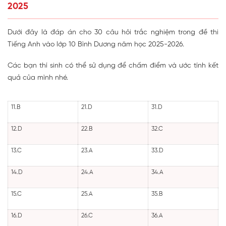
2025
Dưới đây là đáp án cho 30 câu hỏi trắc nghiệm trong đề thi
Tiếng Anh vào lớp 10 Bình Dương năm học 2025-2026.
Các bạn thí sinh có thể sử dụng để chấm điểm và ước tính kết
quả của mình nhé.
11.B
21.D
31.D
12.D
22.B
32.C
13.C
23.A
33.D
14.D
24.A
34.A
15.C
25.A
35.B
16.D
26.C
36.A