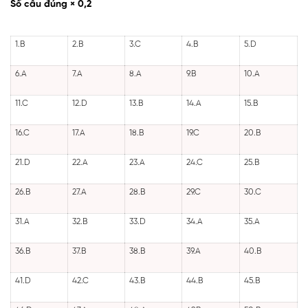
Số câu đúng × 0,2
1.B
2.B
3.C
4.B
5.D
6.A
7.A
8.A
9.B
10.A
11.C
12.D
13.B
14.A
15.B
16.C
17.A
18.B
19.C
20.B
21.D
22.A
23.A
24.C
25.B
26.B
27.A
28.B
29.C
30.C
31.A
32.B
33.D
34.A
35.A
36.B
37.B
38.B
39.A
40.B
41.D
42.C
43.B
44.B
45.B