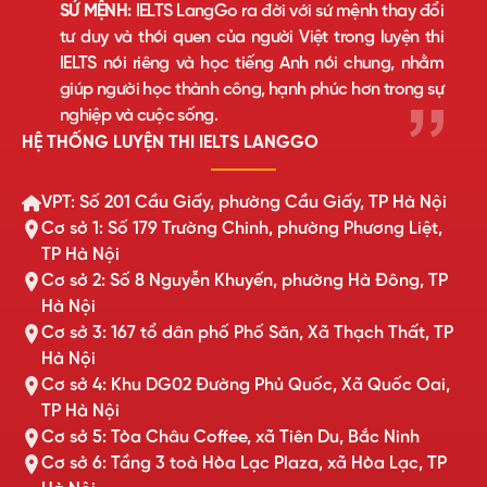
SỨ MỆNH:
IELTS LangGo ra đời với sứ mệnh thay đổi
tư duy và thói quen của người Việt trong luyện thi
IELTS nói riêng và học tiếng Anh nói chung, nhằm
giúp người học thành công, hạnh phúc hơn trong sự
nghiệp và cuộc sống.
HỆ THỐNG LUYỆN THI IELTS LANGGO
VPT: Số 201 Cầu Giấy, phường Cầu Giấy, TP Hà Nội
Cơ sở 1: Số 179 Trường Chinh, phường Phương Liệt,
TP Hà Nội
Cơ sở 2: Số 8 Nguyễn Khuyến, phường Hà Đông, TP
Hà Nội
Cơ sở 3: 167 tổ dân phố Phố Săn, Xã Thạch Thất, TP
Hà Nội
Cơ sở 4: Khu DG02 Đường Phủ Quốc, Xã Quốc Oai,
TP Hà Nội
Cơ sở 5: Tòa Châu Coffee, xã Tiên Du, Bắc Ninh
Cơ sở 6: Tầng 3 toà Hòa Lạc Plaza, xã Hòa Lạc, TP