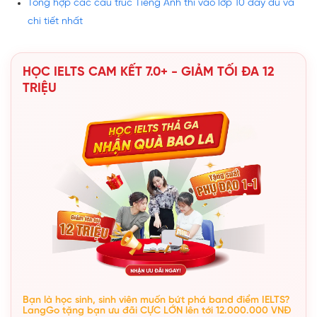
Tổng hợp các cấu trúc Tiếng Anh thi vào lớp 10 đầy đủ và
chi tiết nhất
HỌC IELTS CAM KẾT 7.0+ - GIẢM TỐI ĐA 12
TRIỆU
Bạn là học sinh, sinh viên muốn bứt phá band điểm IELTS?
LangGo tặng bạn ưu đãi CỰC LỚN lên tới 12.000.000 VNĐ