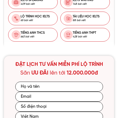
IELTS SPEAKING
IELTS WRITING
409 bài viết
148 bài viết
LỘ TRÌNH HỌC IELTS
TÀI LIỆU HỌC IELTS
65 bài viết
88 bài viết
TIẾNG ANH THCS
TIẾNG ANH THPT
663 bài viết
428 bài viết
ĐẶT LỊCH TƯ VẤN MIỄN PHÍ LỘ TRÌNH
Săn
ƯU ĐÃI
lên tới
12.000.000đ