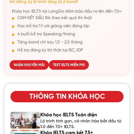
khi đăng ký lộ trình tăng từ 2 band!
Khóa học IELTS tại LangGo đảm bảo đầu ra lên đến 7.0+:
CAM KẾT ĐẦU RA theo kết quả thi thật
Học bổ trợ 1:1 với giảng viên đứng lớp
4 buổi bổ trợ Speaking/tháng
Tăng band chỉ sau 1,5 - 2,5 tháng
Hỗ trợ đăng ký thi thật tại BC, IDP
NHẬN KHUYẾN MÃI
TEST IELTS MIỄN PHÍ
THÔNG TIN KHÓA HỌC
Khóa học IELTS Toàn diện
Lộ trình tinh gọn, cá nhân hóa bắt đầu từ
1.0 đến 7.0+ IELTS.
Khóa IELTS cam kết 7.5+