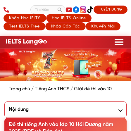
TUYỂN DỤNG
Tìm kiếm
Khóa Học IELTS
Học IELTS Online
Test IELTS Free
Khóa Cấp Tốc
Khuyến Mãi
Trang chủ
/
Tiếng Anh THCS
/
Giải đề thi vào 10
Nội dung
1. Đề thi tiếng Anh vào 10 Hải Dương năm 2025
2. Đáp án đề thi tiếng Anh vào 10 Hải Dương năm 2025
Đề thi tiếng Anh vào lớp 10 Hải Dương năm