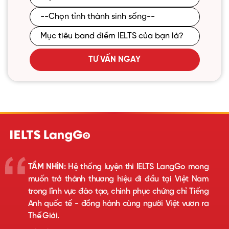
TƯ VẤN NGAY
TẦM NHÌN:
Hệ thống luyện thi IELTS LangGo mong
muốn trở thành thương hiệu đi đầu tại Việt Nam
trong lĩnh vực đào tạo, chinh phục chứng chỉ Tiếng
Anh quốc tế - đồng hành cùng người Việt vươn ra
Thế Giới.