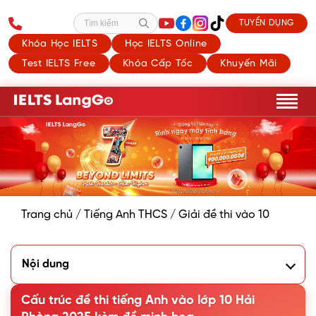
TUYỂN DỤNG
Tìm kiếm
Khóa Học IELTS
Học IELTS Online
Test IELTS Free
Khóa Cấp Tốc
Khuyến Mãi
Trang chủ
/
Tiếng Anh THCS
/
Giải đề thi vào 10
Nội dung
1. Cấu trúc đề thi vào lớp 10 môn tiếng Anh Hải Phòng 2025
2. Đề minh họa môn Tiếng Anh vào lớp 10 Hải Phòng năm
Cấu trúc đề thi tiếng Anh vào lớp 10 Hải
2025 (PDF + Đáp án)