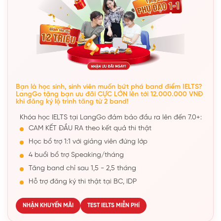
Bạn là học sinh, sinh viên muốn bứt phá band điểm IELTS?
LangGo tặng bạn ưu đãi CỰC LỚN lên tới 12.000.000 VNĐ
khi đăng ký lộ trình tăng từ 2 band!
Khóa học IELTS tại LangGo đảm bảo đầu ra lên đến 7.0+:
CAM KẾT ĐẦU RA theo kết quả thi thật
Học bổ trợ 1:1 với giảng viên đứng lớp
4 buổi bổ trợ Speaking/tháng
Tăng band chỉ sau 1,5 - 2,5 tháng
Hỗ trợ đăng ký thi thật tại BC, IDP
NHẬN KHUYẾN MÃI
TEST IELTS MIỄN PHÍ