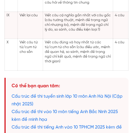
câu hỏi về thông tin chung
IX
Viết lại câu
Viết câu có nghĩa gần nhất với câu gốc
4 câu
(câu tường thuật, mệnh đề trạng ngữ
chỉ nhượng bộ, mệnh đề trạng ngữ chỉ
lý do, so sánh, câu điều kiện loại 1)
X
Viết câu từ
Viết câu đúng và hay nhất từ các
4 câu
từ/cụm từ
từ/cụm từ cho sẵn (câu điều ước, mệnh
cho sẵn
đề quan hệ, so sánh, mệnh đề trạng
ngữ chỉ kết quả, mệnh đề trạng ngữ chỉ
thời gian)
Có thể bạn quan tâm:
Cấu trúc đề thi tuyển sinh lớp 10 môn Anh Hà Nội (Cập
nhật 2025)
Cấu trúc đề thi vào 10 môn tiếng Anh Bắc Ninh 2025
kèm đề minh họa
Cấu trúc đề thi tiếng Anh vào 10 TPHCM 2025 kèm đề