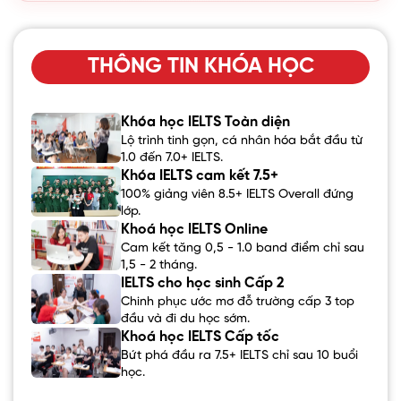
THÔNG TIN KHÓA HỌC
Khóa học IELTS Toàn diện
Lộ trình tinh gọn, cá nhân hóa bắt đầu từ
1.0 đến 7.0+ IELTS.
Khóa IELTS cam kết 7.5+
100% giảng viên 8.5+ IELTS Overall đứng
lớp.
Khoá học IELTS Online
Cam kết tăng 0,5 - 1.0 band điểm chỉ sau
1,5 - 2 tháng.
IELTS cho học sinh Cấp 2
Chinh phục ước mơ đỗ trường cấp 3 top
đầu và đi du học sớm.
Khoá học IELTS Cấp tốc
Bứt phá đầu ra 7.5+ IELTS chỉ sau 10 buổi
học.