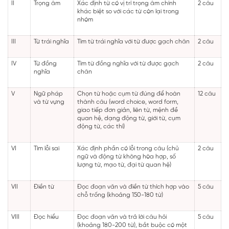
II
Trọng âm
Xác định từ có vị trí trọng âm chính
2 câu
khác biệt so với các từ còn lại trong
nhóm
III
Từ trái nghĩa
Tìm từ trái nghĩa với từ được gạch chân
2 câu
IV
Từ đồng
Tìm từ đồng nghĩa với từ được gạch
2 câu
nghĩa
chân
V
Ngữ pháp
Chọn từ hoặc cụm từ đúng để hoàn
12 câu
và từ vựng
thành câu (word choice, word form,
giao tiếp đơn giản, liên từ, mệnh đề
quan hệ, dạng động từ, giới từ, cụm
động từ, các thì)
VI
Tìm lỗi sai
Xác định phần có lỗi trong câu (chủ
2 câu
ngữ và động từ không hòa hợp, số
lượng từ, mạo từ, đại từ quan hệ)
VII
Điền từ
Đọc đoạn văn và điền từ thích hợp vào
5 câu
chỗ trống (khoảng 150-180 từ)
VIII
Đọc hiểu
Đọc đoạn văn và trả lời câu hỏi
5 câu
(khoảng 180-200 từ), bắt buộc có một