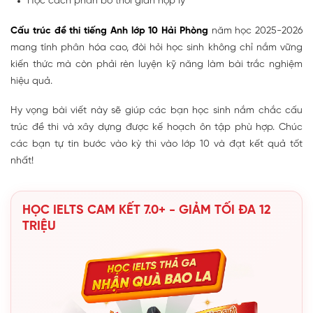
Học cách phân bổ thời gian hợp lý
Cấu trúc đề thi tiếng Anh lớp 10 Hải Phòng
năm học 2025-2026
mang tính phân hóa cao, đòi hỏi học sinh không chỉ nắm vững
kiến thức mà còn phải rèn luyện kỹ năng làm bài trắc nghiệm
hiệu quả.
Hy vọng bài viết này sẽ giúp các bạn học sinh nắm chắc cấu
trúc đề thi và xây dựng được kế hoạch ôn tập phù hợp. Chúc
các bạn tự tin bước vào kỳ thi vào lớp 10 và đạt kết quả tốt
nhất!
HỌC IELTS CAM KẾT 7.0+ - GIẢM TỐI ĐA 12
TRIỆU