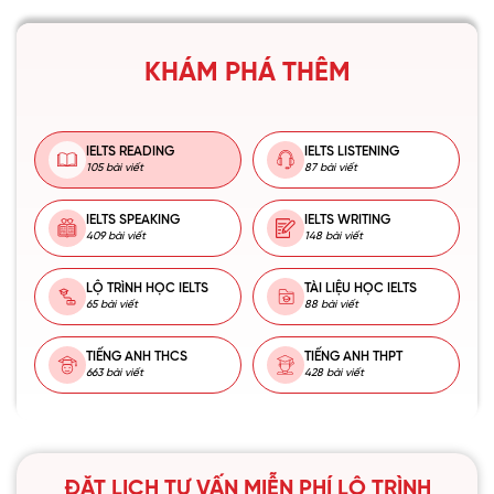
KHÁM PHÁ THÊM
IELTS READING
IELTS LISTENING
105 bài viết
87 bài viết
IELTS SPEAKING
IELTS WRITING
409 bài viết
148 bài viết
LỘ TRÌNH HỌC IELTS
TÀI LIỆU HỌC IELTS
65 bài viết
88 bài viết
TIẾNG ANH THCS
TIẾNG ANH THPT
663 bài viết
428 bài viết
ĐẶT LỊCH TƯ VẤN MIỄN PHÍ LỘ TRÌNH