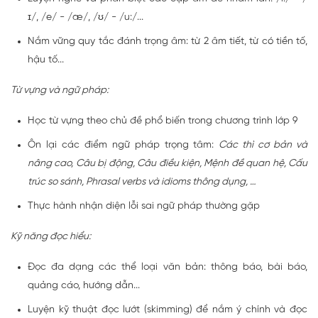
ɪ/, /e/ - /æ/, /ʊ/ - /u:/...
Nắm vững quy tắc đánh trọng âm: từ 2 âm tiết, từ có tiền tố,
hậu tố...
Từ vựng và ngữ pháp:
Học từ vựng theo chủ đề phổ biến trong chương trình lớp 9
Ôn lại các điểm ngữ pháp trọng tâm:
Các thì cơ bản và
nâng cao, Câu bị động, Câu điều kiện, Mệnh đề quan hệ, Cấu
trúc so sánh, Phrasal verbs và idioms thông dụng, …
Thực hành nhận diện lỗi sai ngữ pháp thường gặp
Kỹ năng đọc hiểu:
Đọc đa dạng các thể loại văn bản: thông báo, bài báo,
quảng cáo, hướng dẫn...
Luyện kỹ thuật đọc lướt (skimming) để nắm ý chính và đọc