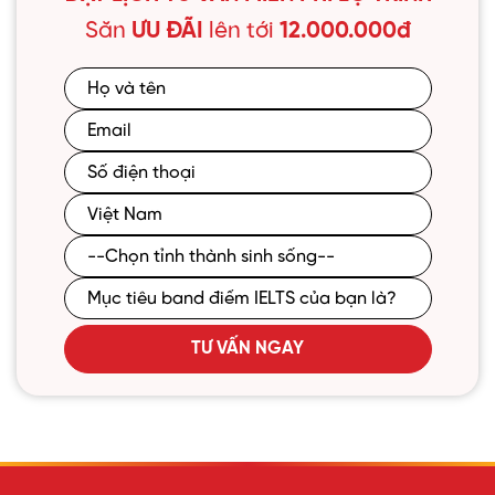
Săn
ƯU ĐÃI
lên tới
12.000.000đ
TƯ VẤN NGAY