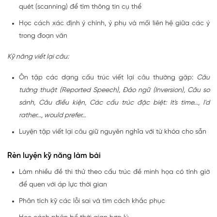
quét (scanning) để tìm thông tin cụ thể
Học cách xác định ý chính, ý phụ và mối liên hệ giữa các ý
trong đoạn văn
Kỹ năng viết lại câu:
Ôn tập các dạng cấu trúc viết lại câu thường gặp:
Câu
tường thuật (Reported Speech), Đảo ngữ (Inversion), Câu so
sánh, Câu điều kiện, Các cấu trúc đặc biệt: It's time..., I'd
rather..., would prefer…
Luyện tập viết lại câu giữ nguyên nghĩa với từ khóa cho sẵn
Rèn luyện kỹ năng làm bài
Làm nhiều đề thi thử theo cấu trúc đề minh họa có tính giờ
để quen với áp lực thời gian
Phân tích kỹ các lỗi sai và tìm cách khắc phục