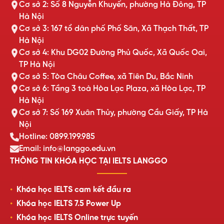
Cơ sở 2: Số 8 Nguyễn Khuyến, phường Hà Đông, TP
Hà Nội
Cơ sở 3: 167 tổ dân phố Phố Săn, Xã Thạch Thất, TP
Hà Nội
Cơ sở 4: Khu DG02 Đường Phủ Quốc, Xã Quốc Oai,
TP Hà Nội
Cơ sở 5: Tòa Châu Coffee, xã Tiên Du, Bắc Ninh
Cơ sở 6: Tầng 3 toà Hòa Lạc Plaza, xã Hòa Lạc, TP
Hà Nội
Cơ sở 7: Số 169 Xuân Thủy, phường Cầu Giấy, TP Hà
Nội
Hotline: 0899.199.985
Email: info@langgo.edu.vn
THÔNG TIN KHÓA HỌC TẠI IELTS LANGGO
Khóa học IELTS cam kết đầu ra
Khóa học IELTS 7.5 Power Up
Khóa học IELTS Online trực tuyến