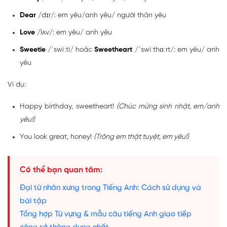
Dear
/dɪr/: em yêu/anh yêu/ người thân yêu
Love
/lʌv/: em yêu/ anh yêu
Sweetie
/ˈswiːti/ hoăc
Sweetheart
/ˈswiːthɑːrt/: em yêu/ anh
yêu
Ví dụ:
Happy birthday, sweetheart!
(Chúc mừng sinh nhật, em/anh
yêu!)
You look great, honey!
(Trông em thật tuyệt, em yêu!)
Có thể bạn quan tâm:
Đại từ nhân xưng trong Tiếng Anh: Cách sử dụng và
bài tập
Tổng hợp Từ vựng & mẫu câu tiếng Anh giao tiếp