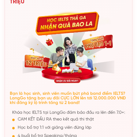
TRIỆU
Bạn là học sinh, sinh viên muốn bứt phá band điểm IELTS?
LangGo tặng bạn ưu đãi CỰC LỚN lên tới 12.000.000 VNĐ
khi đăng ký lộ trình tăng từ 2 band!
Khóa học IELTS tại LangGo đảm bảo đầu ra lên đến 7.0+:
CAM KẾT ĐẦU RA theo kết quả thi thật
Học bổ trợ 1:1 với giảng viên đứng lớp
4 buổi bổ trợ Speaking/tháng