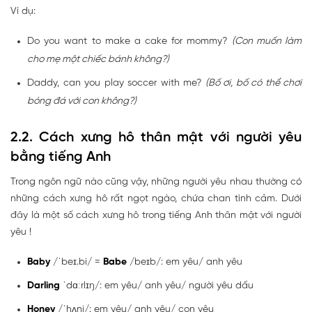
Ví dụ:
Do you want to make a cake for mommy?
(Con muốn làm
cho mẹ một chiếc bánh không?)
Daddy, can you play soccer with me?
(Bố ơi, bố có thể chơi
bóng đá với con không?)
2.2. Cách xưng hô thân mật với người yêu
bằng tiếng Anh
Trong ngôn ngữ nào cũng vậy, những người yêu nhau thường có
những cách xưng hô rất ngọt ngào, chứa chan tình cảm. Dưới
đây là một số cách xưng hô trong tiếng Anh thân mật với người
yêu !
Baby
/ˈbeɪ.bi/ =
Babe
/beɪb/: em yêu/ anh yêu
Darling
ˈdɑːrlɪŋ/: em yêu/ anh yêu/ người yêu dấu
Honey
/ˈhʌni/: em yêu/ anh yêu/ con yêu