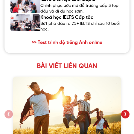
Chinh phục ước mơ đỗ trường cấp 3 top
đầu và đi du học sớm.
Khoá học IELTS Cấp tốc
Bứt phá đầu ra 7.5+ IELTS chỉ sau 10 buổi
học.
>> Test trình độ tiếng Anh online
BÀI VIẾT LIÊN QUAN
❮
❯