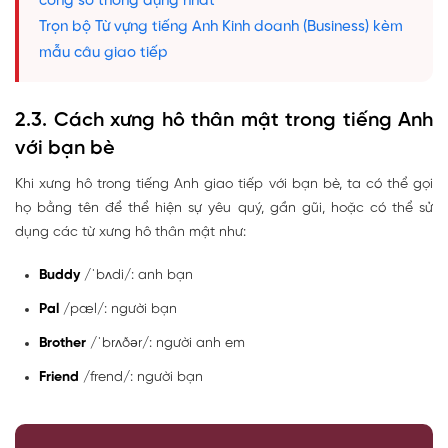
công sở thông dụng nhất
Trọn bộ Từ vựng tiếng Anh Kinh doanh (Business) kèm
mẫu câu giao tiếp
2.3. Cách xưng hô thân mật trong tiếng Anh
với bạn bè
Khi xưng hô trong tiếng Anh giao tiếp với bạn bè, ta có thể gọi
họ bằng tên để thể hiện sự yêu quý, gần gũi, hoặc có thể sử
dụng các từ xưng hô thân mật như:
Buddy
/ˈbʌdi/: anh bạn
Pal
/pæl/: người bạn
Brother
/ˈbrʌðər/: người anh em
Friend
/frend/: người bạn