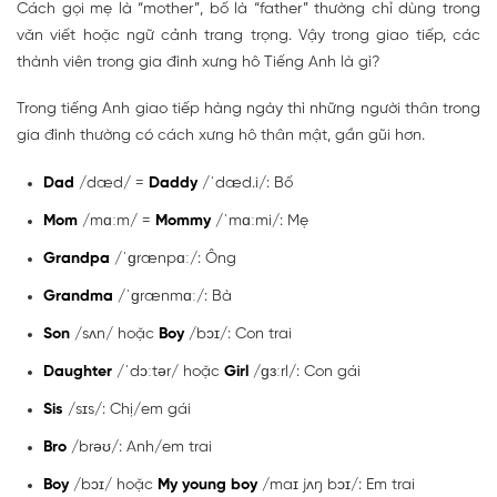
Cách gọi mẹ là “mother”, bố là “father” thường chỉ dùng trong
văn viết hoặc ngữ cảnh trang trọng. Vậy trong giao tiếp, các
thành viên trong gia đình xưng hô Tiếng Anh là gì?
Trong tiếng Anh giao tiếp hàng ngày thì những người thân trong
gia đình thường có cách xưng hô thân mật, gần gũi hơn.
Dad
/dæd/ =
Daddy
/ˈdæd.i/: Bố
Mom
/mɑːm/ =
Mommy
/ˈmɑːmi/: Mẹ
Grandpa
/ˈɡrænpɑː/: Ông
Grandma
/ˈɡrænmɑː/: Bà
Son
/sʌn/ hoặc
Boy
/bɔɪ/: Con trai
Daughter
/ˈdɔːtər/ hoặc
Girl
/ɡɜːrl/: Con gái
Sis
/sɪs/: Chị/em gái
Bro
/brəʊ/: Anh/em trai
Boy
/bɔɪ/ hoặc
My young boy
/maɪ jʌŋ bɔɪ/: Em trai