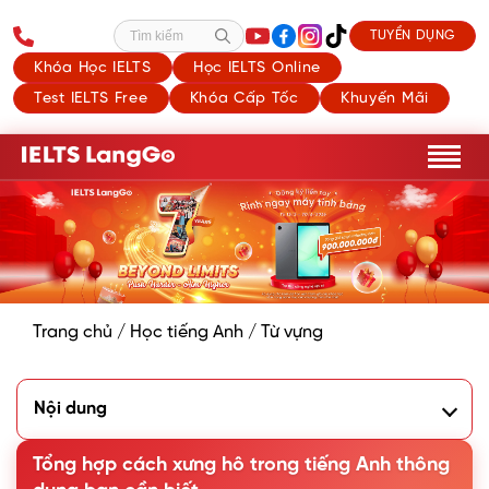
TUYỂN DỤNG
Tìm kiếm
Khóa Học IELTS
Học IELTS Online
Test IELTS Free
Khóa Cấp Tốc
Khuyến Mãi
Trang chủ
/
Học tiếng Anh
/
Từ vựng
Nội dung
1. Vai trò của cách xưng hô trong tiếng Anh
2. Cách xưng hô trong tiếng Anh theo từng hoàn cảnh và
Tổng hợp cách xưng hô trong tiếng Anh thông
đối tượng cụ thể