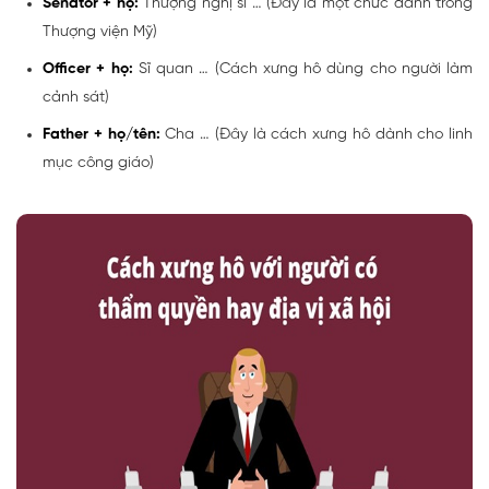
Senator + họ:
Thượng nghị sĩ … (Đây là một chức danh trong
Thượng viện Mỹ)
Officer + họ:
Sĩ quan … (Cách xưng hô dùng cho người làm
cảnh sát)
Father + họ/tên:
Cha … (Đây là cách xưng hô dành cho linh
mục công giáo)