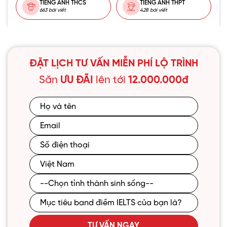
TIẾNG ANH THCS
TIẾNG ANH THPT
663 bài viết
428 bài viết
ĐẶT LỊCH TƯ VẤN MIỄN PHÍ LỘ TRÌNH
Săn
ƯU ĐÃI
lên tới
12.000.000đ
TƯ VẤN NGAY