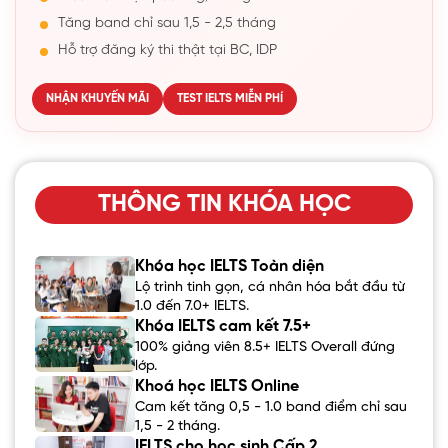
Tăng band chỉ sau 1,5 - 2,5 tháng
Hỗ trợ đăng ký thi thật tại BC, IDP
NHẬN KHUYẾN MÃI
TEST IELTS MIỄN PHÍ
THÔNG TIN KHÓA HỌC
Khóa học IELTS Toàn diện
Lộ trình tinh gọn, cá nhân hóa bắt đầu từ
1.0 đến 7.0+ IELTS.
Khóa IELTS cam kết 7.5+
100% giảng viên 8.5+ IELTS Overall đứng
lớp.
Khoá học IELTS Online
Cam kết tăng 0,5 - 1.0 band điểm chỉ sau
1,5 - 2 tháng.
IELTS cho học sinh Cấp 2