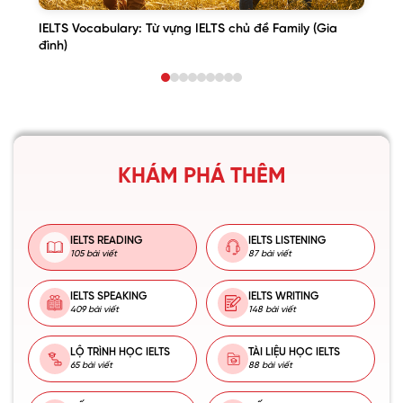
IELTS Vocabulary: Từ vựng IELTS chủ đề Family (Gia
đình)
KHÁM PHÁ THÊM
IELTS READING
IELTS LISTENING
105 bài viết
87 bài viết
IELTS SPEAKING
IELTS WRITING
409 bài viết
148 bài viết
LỘ TRÌNH HỌC IELTS
TÀI LIỆU HỌC IELTS
65 bài viết
88 bài viết