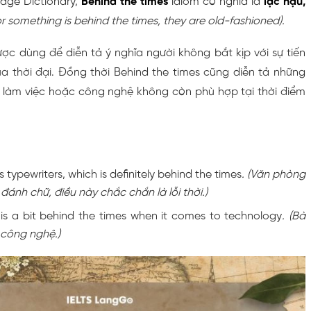
dge Dictionary,
Behind the times
idiom có nghĩa là
lạc hậu,
r something is behind the times, they are old-fashioned).
ợc dùng để diễn tả ý nghĩa người không bắt kịp với sự tiến
a thời đại. Đồng thời Behind the times cũng diễn tả những
h làm việc hoặc công nghệ không còn phù hợp tại thời điểm
es typewriters, which is definitely behind the times
. (Văn phòng
ánh chữ, điều này chắc chắn là lỗi thời.)
s a bit behind the times when it comes to technology
.
(Bà
ề công nghệ.)