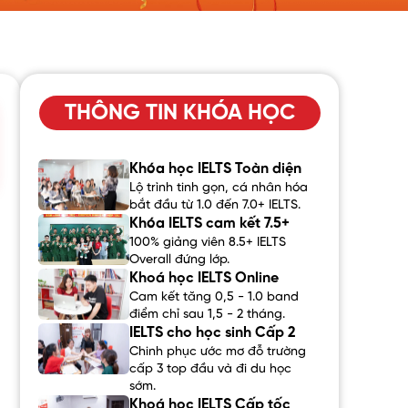
THÔNG TIN KHÓA HỌC
Khóa học IELTS Toàn diện
Lộ trình tinh gọn, cá nhân hóa
bắt đầu từ 1.0 đến 7.0+ IELTS.
Khóa IELTS cam kết 7.5+
100% giảng viên 8.5+ IELTS
Overall đứng lớp.
Khoá học IELTS Online
Cam kết tăng 0,5 - 1.0 band
điểm chỉ sau 1,5 - 2 tháng.
IELTS cho học sinh Cấp 2
Chinh phục ước mơ đỗ trường
cấp 3 top đầu và đi du học
sớm.
Khoá học IELTS Cấp tốc