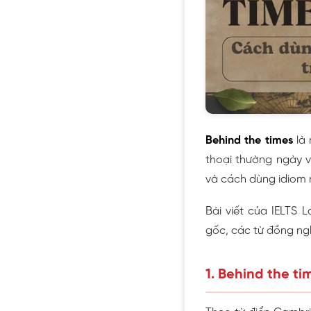
Behind the times
là 
thoại thường ngày v
và cách dùng idiom 
Bài viết của IELTS 
gốc, các từ đồng ngh
1. Behind the ti