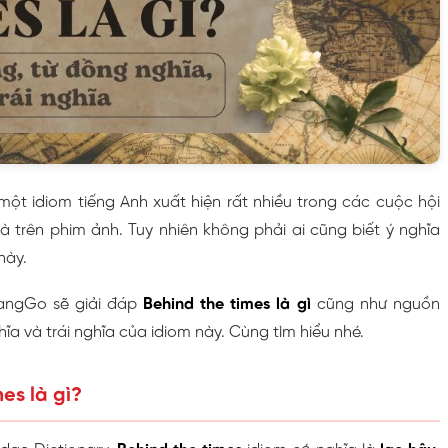
một idiom tiếng Anh xuất hiện rất nhiều trong các cuộc hội
à trên phim ảnh. Tuy nhiên không phải ai cũng biết ý nghĩa
này.
LangGo sẽ giải đáp
Behind the times là gì
cũng như nguồn
ĩa và trái nghĩa của idiom này. Cùng tìm hiểu nhé.
mes là gì?