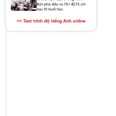
Bứt phá đầu ra 7.5+ IELTS chỉ
sau 10 buổi học.
>> Test trình độ tiếng Anh online