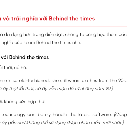
 và trái nghĩa với Behind the times
 và đa dạng hơn trong diễn đạt, chúng ta cũng học thêm các
i nghĩa của idiom Behind the times nhé.
 với Behind the times
ỗi thời, cổ hủ.
nse is so old-fashioned, she still wears clothes from the 90s.
ô ấy thật lỗi thời, cô ấy vẫn mặc đồ từ những năm 90.)
hời, không còn hợp thời
 technology can barely handle the latest software.
(Công
nh ấy gần như không thể sử dụng được phần mềm mới nhất.)