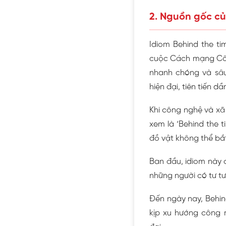
2. Nguồn gốc củ
Idiom Behind the ti
cuộc Cách mạng Công
nhanh chóng và sâ
hiện đại, tiên tiến 
Khi công nghệ và xã 
xem là ‘Behind the t
đồ vật không thể bắt
Ban đầu, idiom này 
những người có tư t
Đến ngày nay, Behin
kịp xu hướng công