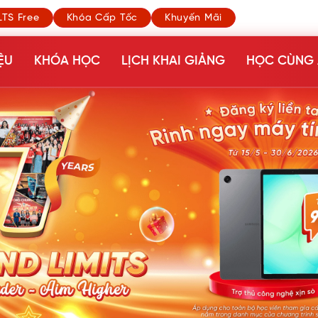
LTS Free
Khóa Cấp Tốc
Khuyến Mãi
ỆU
KHÓA HỌC
LỊCH KHAI GIẢNG
HỌC CÙNG 