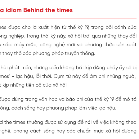
a idiom Behind the times
mes được cho là xuất hiện từ thế kỷ 19, trong bối cảnh của
 nghiệp. Trong thời kỳ này, xã hội trải qua những thay đổi
u sắc: máy móc, công nghệ mới và phương thức sản xuất
dần thay thế các phương pháp truyền thống.
hội phát triển, những điều không bắt kịp dòng chảy ấy sẽ bị
imes’ - lạc hậu, lỗi thời. Cụm từ này để ám chỉ những người,
 kịp những tiến bộ của xã hội.
được dùng trong văn học và báo chí của thế kỷ 19 để mô tả
ưởng, cách sống hay phương pháp làm việc lạc hậu.
d the times thường được sử dụng để nói về việc không theo
 nghệ, phong cách sống hay các chuẩn mực xã hội đương