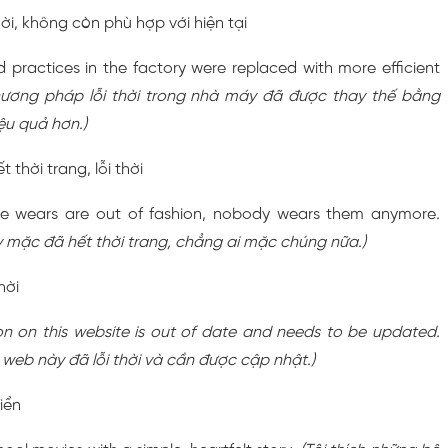
thời, không còn phù hợp với hiện tại
practices in the factory were replaced with more efficient
ương pháp lỗi thời trong nhà máy đã được thay thế bằng
u quả hơn.)
ết thời trang, lỗi thời
 he wears are out of fashion, nobody wears them anymore
.
 mặc đã hết thời trang, chẳng ai mặc chúng nữa.)
thời
on on this website is out of date and needs to be updated.
g web này đã lỗi thời và cần được cập nhật.)
iển