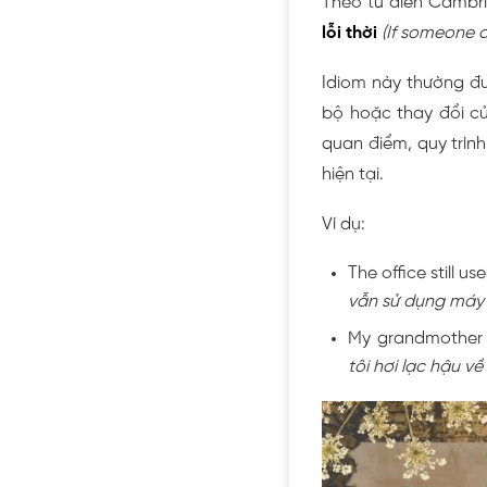
Theo từ điển Cambri
lỗi thời
(If someone o
Idiom này thường đư
bộ hoặc thay đổi củ
quan điểm, quy trìn
hiện tại.
Ví dụ:
The office still us
vẫn sử dụng máy đ
My grandmother i
tôi hơi lạc hậu v