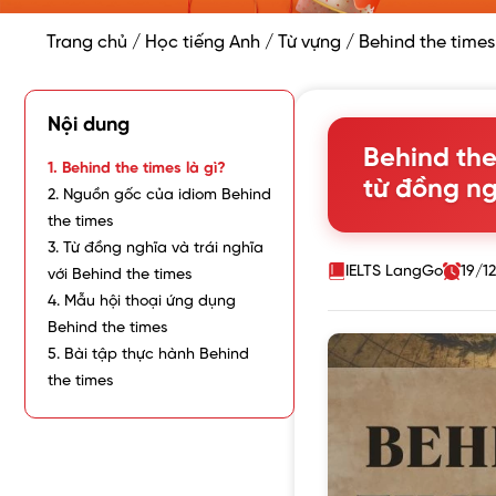
Trang chủ
/
Học tiếng Anh
/
Từ vựng
/
Behind the times
Nội dung
Behind the
1. Behind the times là gì?
từ đồng ng
2. Nguồn gốc của idiom Behind
the times
3. Từ đồng nghĩa và trái nghĩa
IELTS LangGo
19/1
với Behind the times
4. Mẫu hội thoại ứng dụng
Behind the times
5. Bài tập thực hành Behind
the times