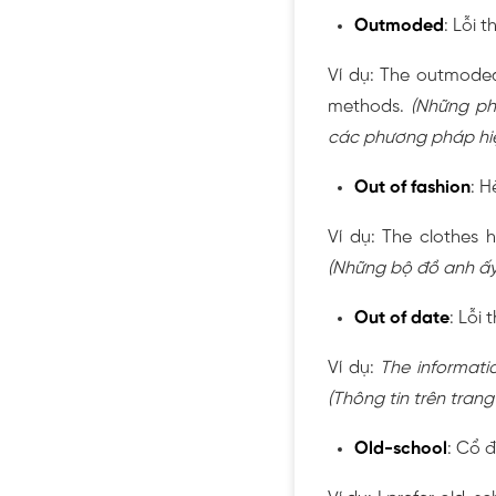
Outmoded
: Lỗi 
Ví dụ: The outmoded 
methods.
(Những ph
các phương pháp hiệ
Out of fashion
: H
Ví dụ: The clothes
(Những bộ đồ anh ấy
Out of date
: Lỗi 
Ví dụ:
The informati
(Thông tin trên tran
Old-school
: Cổ đ