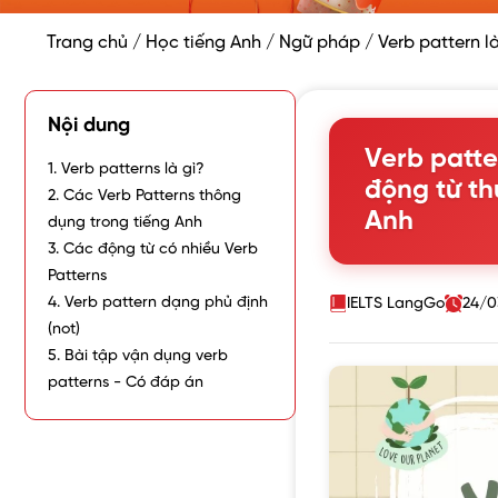
Trang chủ
/
Học tiếng Anh
/
Ngữ pháp
/
Verb pattern 
Nội dung
Verb patte
1. Verb patterns là gì?
động từ th
2. Các Verb Patterns thông
Anh
dụng trong tiếng Anh
3. Các động từ có nhiều Verb
Patterns
4. Verb pattern dạng phủ định
IELTS LangGo
24/0
(not)
5. Bài tập vận dụng verb
patterns - Có đáp án