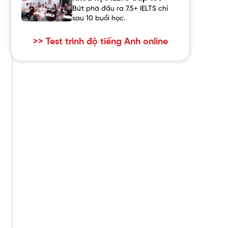
Bứt phá đầu ra 7.5+ IELTS chỉ
sau 10 buổi học.
>> Test trình độ tiếng Anh online