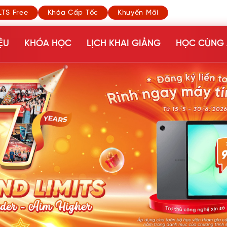
LTS Free
Khóa Cấp Tốc
Khuyến Mãi
ỆU
KHÓA HỌC
LỊCH KHAI GIẢNG
HỌC CÙNG 