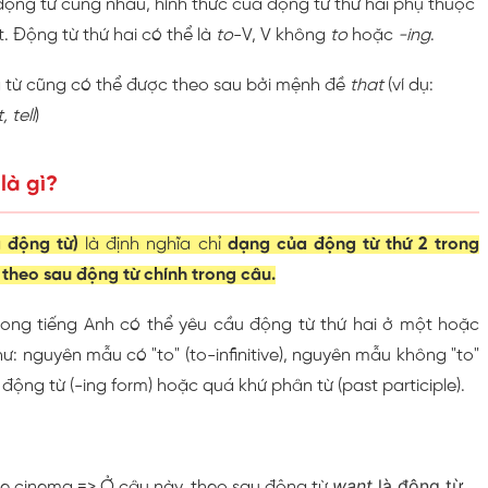
động từ cùng nhau, hình thức của động từ thứ hai phụ thuộc
. Động từ thứ hai có thể là
to
-V, V không
to
hoặc
-ing
.
g từ cũng có thể được theo sau bởi mệnh đề
that
(ví dụ:
 tell
)
là gì?
g động từ)
là định nghĩa chỉ
dạng của động từ thứ 2 trong
 theo sau động từ chính trong câu.
rong tiếng Anh có thể yêu cầu động từ thứ hai ở một hoặc
ư: nguyên mẫu có "to" (to-infinitive), nguyên mẫu không "to"
nh động từ (-ing form) hoặc quá khứ phân từ (past participle).
want
là động từ
he cinema => Ở câu này, theo sau động từ