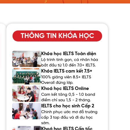
THÔNG TIN KHÓA HỌC
Khóa học IELTS Toàn diện
Lộ trình tinh gọn, cá nhân hóa
bắt đầu từ 1.0 đến 7.0+ IELTS.
Khóa IELTS cam kết 7.5+
100% giảng viên 8.5+ IELTS
Overall đứng lớp.
Khoá học IELTS Online
Cam kết tăng 0,5 - 1.0 band
điểm chỉ sau 1,5 - 2 tháng.
IELTS cho học sinh Cấp 2
Chinh phục ước mơ đỗ trường
cấp 3 top đầu và đi du học
sớm.
Khoá học IELTS Cấp tốc