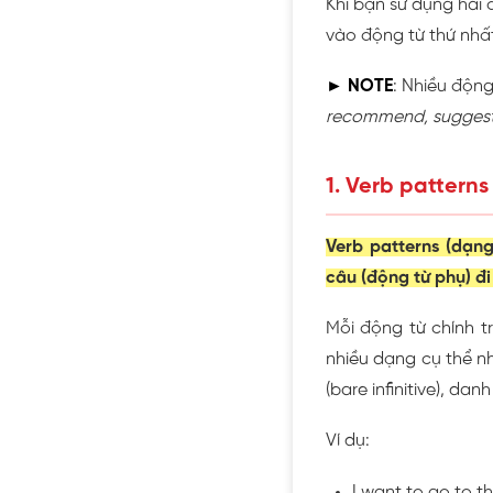
Khi bạn sử dụng hai 
vào động từ thứ nhất
►
NOTE
: Nhiều độn
recommend, suggest,
1. Verb patterns 
Verb
patterns (dạn
câu (động từ phụ) đi
Mỗi động từ chính t
nhiều dạng cụ thể nh
(bare infinitive), da
Ví dụ:
I
want
to go
to t