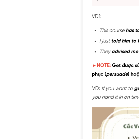
VD1:
This course
has t
I just
told him to 
They
advised me 
►NOTE:
Get được sử
phục (
persuade
) hoặ
VD:
If you want to
ge
you hand it in on tim