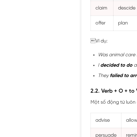
claim
descide
offer
plan
Ví dụ:
Was animal care
I
decided to do
a
They
failed to ar
2.2. Verb + O + to 
Một số động từ luôn 
advise
allo
persuade
remi