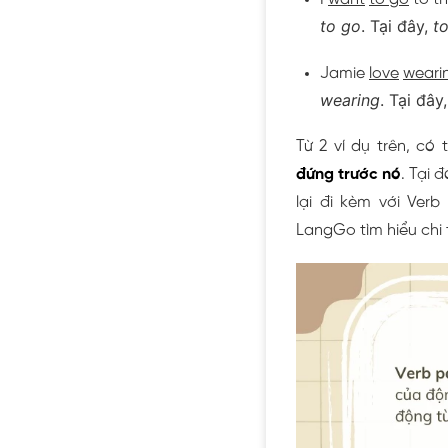
to go
. Tại đây,
t
Jamie
love
weari
wearing
. Tại đây
Từ 2 ví dụ trên, có
đứng trước nó
. Tại 
lại đi kèm với Verb
LangGo tìm hiểu chi 