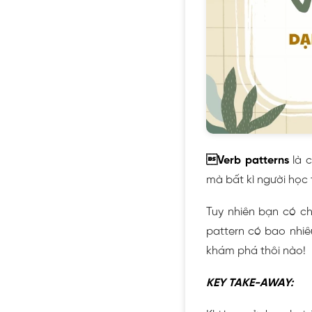
Verb patterns
là c
mà bất kì người học
Tuy nhiên bạn có c
pattern có bao nhi
khám phá thôi nào!
KEY TAKE-AWAY: