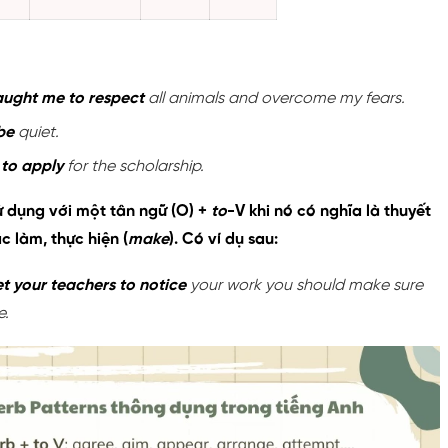
aught me to respect
all animals and overcome my fears.
be
quiet.
to apply
for the scholarship.
 dụng với một tân ngữ (O) +
to
-V khi nó có nghĩa là thuyết
c làm, thực hiện (
make
). Có ví dụ sau:
t your teachers to notice
your work you should make sure
e.