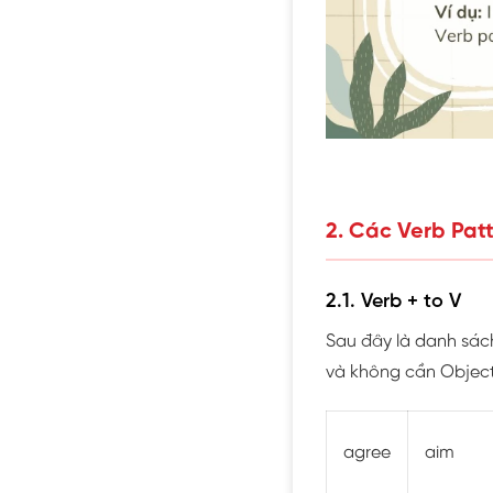
2. Các Verb Pat
2.1. Verb + to V
Sau đây là danh sác
và không cần Object 
agree
aim