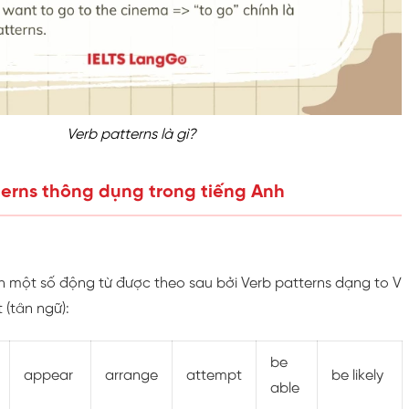
Verb patterns là gì?
terns thông dụng trong tiếng Anh
h một số động từ được theo sau bởi Verb patterns dạng to V
(tân ngữ):
be
appear
arrange
attempt
be likely
able