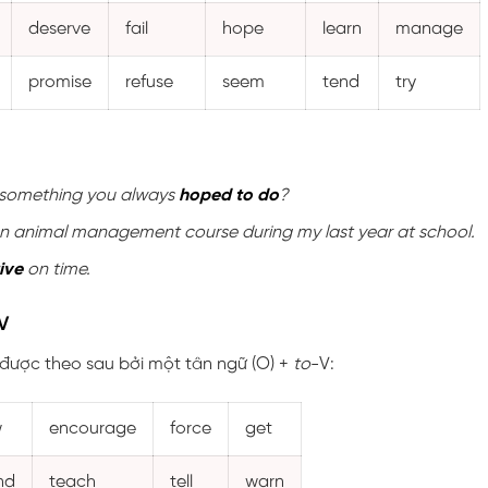
deserve
fail
hope
learn
manage
promise
refuse
seem
tend
try
 something you always
hoped to do
?
n animal management course during my last year at school.
rive
on time.
V
được theo sau bởi một tân ngữ (O) +
to
-V:
w
encourage
force
get
nd
teach
tell
warn