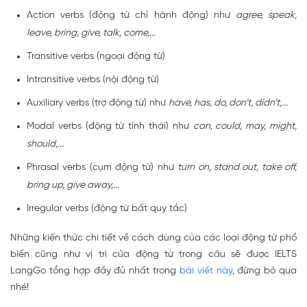
Action verbs (động từ chỉ hành động) như
agree, speak,
leave, bring, give, talk, come,...
Transitive verbs (ngoại động từ)
Intransitive verbs (nội động từ)
Auxiliary verbs (trợ động từ) như
have, has, do, don’t, didn’t,...
Modal verbs (động từ tình thái) như
can, could, may, might,
should,...
Phrasal verbs (cụm động từ) như
turn on, stand out, take off,
bring up, give away,...
Irregular verbs (động từ bất quy tắc)
Những kiến thức chi tiết về cách dùng của các loại động từ phổ
biến cũng như vị trí của động từ trong câu sẽ được IELTS
LangGo tổng hợp đầy đủ nhất trong
bài viết này
, đừng bỏ qua
nhé!