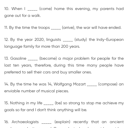
10. When I _____ (come) home this evening, my parents had
gone out for a walk.
11. By the time the troops _____ (arrive), the war will have ended.
12. By the year 2020, linguists _____ (study) the Indy-European
language family for more than 200 years.
13. Gasoline _____ (become) a major problem for people for the
last ten years, therefore, during this time many people have
preferred to sell their cars and buy smaller ones.
14. By the time he was 14, Wolfgang Mozart _____ (compose) an
enviable number of musical pieces.
15. Nothing in my life _____ (be) so strong to stop me achieve my
goals so far and I don't think anything will be.
16. Archaeologists _____ (explain) recently that an ancient