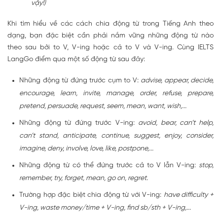
vậy!)
Khi tìm hiểu về các cách chia động từ trong Tiếng Anh theo
dạng, bạn đặc biệt cần phải nắm vững những động từ nào
theo sau bởi to V, V-ing hoặc cả to V và V-ing. Cùng IELTS
LangGo điểm qua một số động từ sau đây:
Những động từ đứng trước cụm to V:
advise, appear, decide,
encourage, learn, invite, manage, order, refuse, prepare,
pretend, persuade, request, seem, mean, want, wish,...
Những động từ đứng trước V-ing:
avoid, bear, can’t help,
can’t stand, anticipate, continue, suggest, enjoy, consider,
imagine, deny, involve, love, like, postpone,...
Những động từ có thể đứng trước cả to V lẫn V-ing:
stop,
remember, try, forget, mean, go on, regret.
Trường hợp đặc biệt chia động từ với V-ing:
have difficulty +
V-ing, waste money/time + V-ing, find sb/sth + V-ing,...