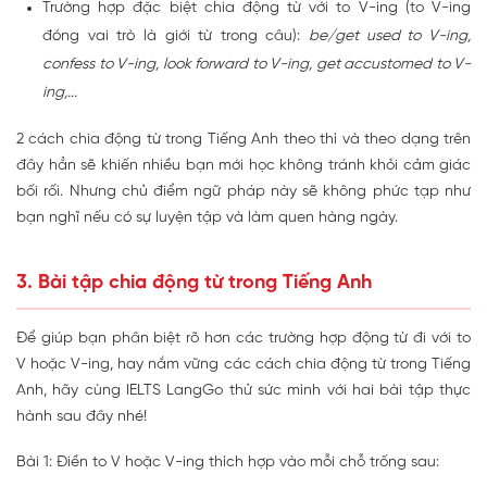
Trường hợp đặc biệt chia động từ với to V-ing (to V-ing
đóng vai trò là giới từ trong câu):
be/get used to V-ing,
confess to V-ing, look forward to V-ing, get accustomed to V-
ing,...
2 cách chia động từ trong Tiếng Anh theo thì và theo dạng trên
đây hẳn sẽ khiến nhiều bạn mới học không tránh khỏi cảm giác
bối rối. Nhưng chủ điểm ngữ pháp này sẽ không phức tạp như
bạn nghĩ nếu có sự luyện tập và làm quen hàng ngày.
3. Bài tập chia động từ trong Tiếng Anh
Để giúp bạn phân biệt rõ hơn các trường hợp động từ đi với to
V hoặc V-ing, hay nắm vững các cách chia động từ trong Tiếng
Anh, hãy cùng IELTS LangGo thử sức mình với hai bài tập thực
hành sau đây nhé!
Bài 1: Điền to V hoặc V-ing thích hợp vào mỗi chỗ trống sau: