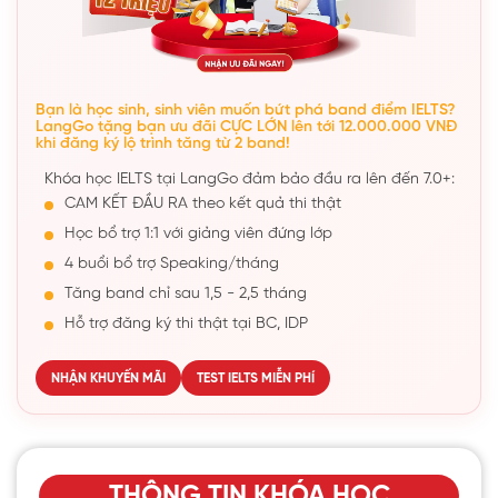
Bạn là học sinh, sinh viên muốn bứt phá band điểm IELTS?
LangGo tặng bạn ưu đãi CỰC LỚN lên tới 12.000.000 VNĐ
khi đăng ký lộ trình tăng từ 2 band!
Khóa học IELTS tại LangGo đảm bảo đầu ra lên đến 7.0+:
CAM KẾT ĐẦU RA theo kết quả thi thật
Học bổ trợ 1:1 với giảng viên đứng lớp
4 buổi bổ trợ Speaking/tháng
Tăng band chỉ sau 1,5 - 2,5 tháng
Hỗ trợ đăng ký thi thật tại BC, IDP
NHẬN KHUYẾN MÃI
TEST IELTS MIỄN PHÍ
THÔNG TIN KHÓA HỌC