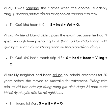
Ví dụ: I was
hanging
the clothes when the doorbell suddenly
rang.
(Tôi đang phơi quần áo thì đột nhiên chuông cửa reo.)
Thì Quá khứ hoàn thành:
S + had + Vpii + O
.
Ví dụ: My friend David didn’t pass the exam because he hadn’t
spent
enough time preparing for it.
(Bạn tôi David đã không vượt
qua kỳ thi vì anh ấy đã không dành đủ thời gian để chuẩn bị.)
Thì Quá khứ hoàn thành tiếp diễn:
S + had + been + V-ing +
O
.
Ví dụ: My neighbor had been
selling
household amenities for 20
years before she moved to Australia for retirement.
(Hàng xóm
của tôi đã bán các vật dụng trong gia đình được 20 năm trước
khi cô ấy chuyển đến Úc để nghỉ hưu.)
Thì Tương lai đơn:
S + will + V + O
.