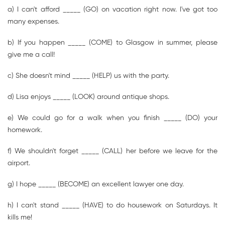
a) I can't afford _____ (GO) on vacation right now. I've got too
many expenses.
b) If you happen _____ (COME) to Glasgow in summer, please
give me a call!
c) She doesn't mind _____ (HELP) us with the party.
d) Lisa enjoys _____ (LOOK) around antique shops.
e) We could go for a walk when you finish _____ (DO) your
homework.
f) We shouldn't forget _____ (CALL) her before we leave for the
airport.
g) I hope _____ (BECOME) an excellent lawyer one day.
h) I can't stand _____ (HAVE) to do housework on Saturdays. It
kills me!