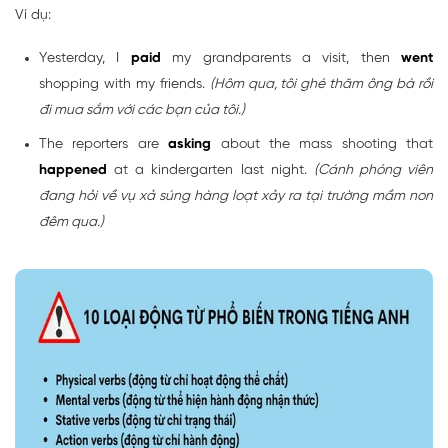
Ví dụ:
Yesterday, I
paid
my grandparents a visit, then
went
shopping with my friends.
(Hôm qua, tôi ghé thăm ông bà rồi
đi mua sắm với các bạn của tôi.)
The reporters are
asking
about the mass shooting that
happened
at a kindergarten last night.
(Cánh phóng viên
đang hỏi về vụ xả súng hàng loạt xảy ra tại trường mầm non
đêm qua.)