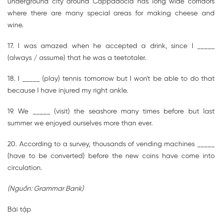
underground city around Cappadocia has long wide corridors
where there are many special areas for making cheese and
wine.
17. I was amazed when he accepted a drink, since I _____
(always / assume) that he was a teetotaler.
18. I _____ (play) tennis tomorrow but I won't be able to do that
because I have injured my right ankle.
19. We _____ (visit) the seashore many times before but last
summer we enjoyed ourselves more than ever.
20. According to a survey, thousands of vending machines _____
(have to be converted) before the new coins have come into
circulation.
(Nguồn: Grammar Bank)
Bài tập