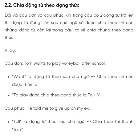
2.2. Chia động từ theo dạng thức
Đối với câu đơn và câu phức, khi trong câu có 2 động từ trở lên
thì động từ đứng liền sau chủ ngữ sẽ được chia theo thì còn
những động từ còn lại trong câu, ta sẽ chia chúng theo dạng
thức.
Ví dụ:
Câu đơn: Tom
wants
to play
volleyball after school.
“Want” là động từ theo sau chủ ngữ -> Chia theo thì nên
được thêm s
“To play được chia theo dạng thức là To + V
Câu phức: He
told
me
to give up
on my ex.
“Tell” là động từ theo sau chủ ngữ -> Chia theo thì thành
“told”