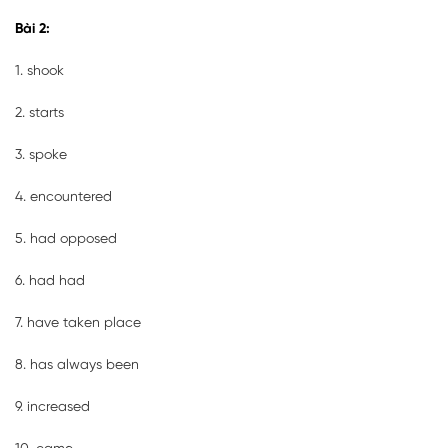
Bài 2:
1. shook
2. starts
3. spoke
4. encountered
5. had opposed
6. had had
7. have taken place
8. has always been
9. increased