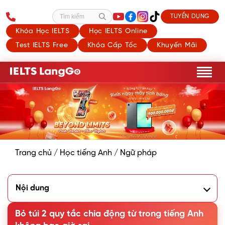
TUYỂN DỤNG
Tìm kiếm
Khóa Học IELTS
Học IELTS Online
Test IELTS Free
Khóa Cấp Tốc
Khuyến Mãi
Trang chủ
/
Học tiếng Anh
/
Ngữ pháp
Nội dung
1. Tổng quan về động từ trong Tiếng Anh
2. Cách chia động từ trong Tiếng Anh đầy đủ nhất
Bỏ túi 2 quy tắc chia động từ trong tiếng Anh
3. Bài tập chia động từ trong Tiếng Anh