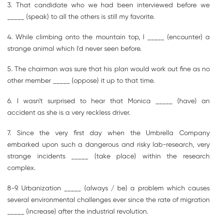
3. That candidate who we had been interviewed before we
_____ (speak) to all the others is still my favorite.
4. While climbing onto the mountain top, I _____ (encounter) a
strange animal which I'd never seen before.
5. The chairman was sure that his plan would work out fine as no
other member _____ (oppose) it up to that time.
6. I wasn't surprised to hear that Monica _____ (have) an
accident as she is a very reckless driver.
7. Since the very first day when the Umbrella Company
embarked upon such a dangerous and risky lab-research, very
strange incidents _____ (take place) within the research
complex.
8-9. Urbanization _____ (always / be) a problem which causes
several environmental challenges ever since the rate of migration
_____ (increase) after the industrial revolution.