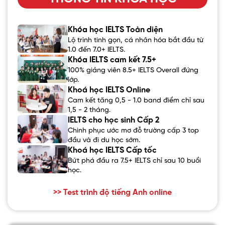
Khóa học IELTS Toàn diện
Lộ trình tinh gọn, cá nhân hóa bắt đầu từ
1.0 đến 7.0+ IELTS.
Khóa IELTS cam kết 7.5+
100% giảng viên 8.5+ IELTS Overall đứng
lớp.
Khoá học IELTS Online
Cam kết tăng 0,5 - 1.0 band điểm chỉ sau
1,5 - 2 tháng.
IELTS cho học sinh Cấp 2
Chinh phục ước mơ đỗ trường cấp 3 top
đầu và đi du học sớm.
Khoá học IELTS Cấp tốc
Bứt phá đầu ra 7.5+ IELTS chỉ sau 10 buổi
học.
>> Test trình độ tiếng Anh online