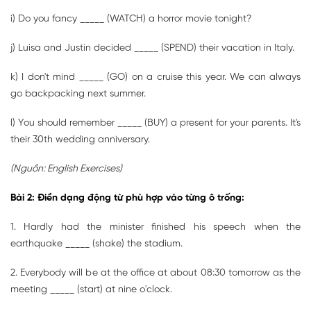
i) Do you fancy _____ (WATCH) a horror movie tonight?
j) Luisa and Justin decided _____ (SPEND) their vacation in Italy.
k) I don't mind _____ (GO) on a cruise this year. We can always
go backpacking next summer.
l) You should remember _____ (BUY) a present for your parents. It's
their 30th wedding anniversary.
(Nguồn: English Exercises)
Bài 2: Điền dạng động từ phù hợp vào từng ô trống:
1. Hardly had the minister finished his speech when the
earthquake _____ (shake) the stadium.
2. Everybody will be at the office at about 08:30 tomorrow as the
meeting _____ (start) at nine o'clock.