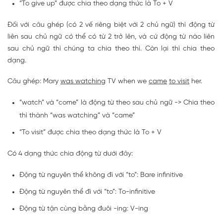
“To give up” được chia theo dạng thức là To + V
Đối với câu ghép (có 2 vế riêng biệt với 2 chủ ngữ) thì động từ
liên sau chủ ngữ có thể có từ 2 trở lên, và cứ động từ nào liên
sau chủ ngữ thì chúng ta chia theo thì. Còn lại thì chia theo
dạng.
Câu ghép: Mary
was watching
TV when we
came
to visit
her.
“watch” và “come” là động từ theo sau chủ ngữ -> Chia theo
thì thành “was watching” và “came”
“To visit” được chia theo dạng thức là To + V
Có 4 dạng thức chia động từ dưới đây:
Động từ nguyên thể không đi với “to”: Bare infinitive
Động từ nguyên thể đi với “to”: To-infinitive
Động từ tận cùng bằng đuôi -ing: V-ing