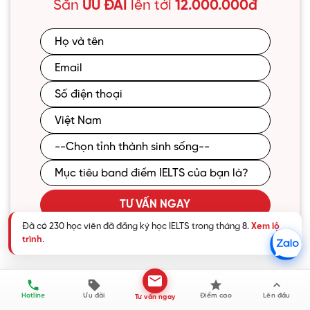
Săn
ƯU ĐÃI
lên tới
12.000.000đ
TƯ VẤN NGAY
Đã có 230 học viên đã đăng ký học IELTS trong tháng 8.
Xem lộ
trình
.
Hotline
Ưu đãi
Điểm cao
Lên đầu
Tư vấn ngay