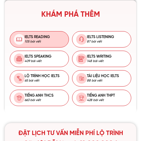
KHÁM PHÁ THÊM
IELTS READING
IELTS LISTENING
105 bài viết
87 bài viết
IELTS SPEAKING
IELTS WRITING
409 bài viết
148 bài viết
LỘ TRÌNH HỌC IELTS
TÀI LIỆU HỌC IELTS
65 bài viết
88 bài viết
TIẾNG ANH THCS
TIẾNG ANH THPT
663 bài viết
428 bài viết
ĐẶT LỊCH TƯ VẤN MIỄN PHÍ LỘ TRÌNH