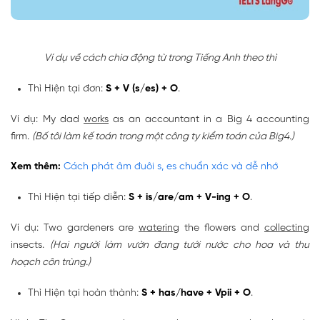
Ví dụ về cách chia động từ trong Tiếng Anh theo thì
Thì Hiện tại đơn:
S + V (s/es) + O
.
Ví dụ: My dad
works
as an accountant in a Big 4 accounting
firm.
(Bố tôi làm kế toán trong một công ty kiểm toán của Big4.)
Xem thêm:
Cách phát âm đuôi s, es chuẩn xác và dễ nhớ
Thì Hiện tại tiếp diễn:
S + is/are/am + V-ing + O
.
Ví dụ: Two gardeners are
watering
the flowers and
collecting
insects.
(Hai người làm vườn đang tưới nước cho hoa và thu
hoạch côn trùng.)
Thì Hiện tại hoàn thành:
S + has/have + Vpii + O
.