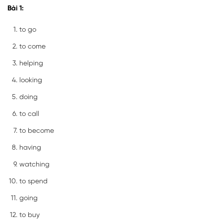
Bài 1:
to go
to come
helping
looking
doing
to call
to become
having
watching
to spend
going
to buy