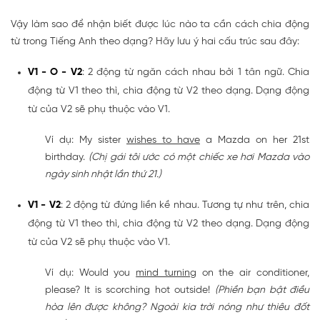
Vậy làm sao để nhận biết được lúc nào ta cần cách chia động
từ trong Tiếng Anh theo dạng? Hãy lưu ý hai cấu trúc sau đây:
V1 - O - V2
: 2 động từ ngăn cách nhau bởi 1 tân ngữ. Chia
động từ V1 theo thì, chia động từ V2 theo dạng. Dạng động
từ của V2 sẽ phụ thuộc vào V1.
Ví dụ: My sister
wishes to have
a Mazda on her 21st
birthday.
(Chị gái tôi ước có một chiếc xe hơi Mazda vào
ngày sinh nhật lần thứ 21.)
V1 - V2
: 2 động từ đứng liền kề nhau. Tương tự như trên, chia
động từ V1 theo thì, chia động từ V2 theo dạng. Dạng động
từ của V2 sẽ phụ thuộc vào V1.
Ví dụ: Would you
mind turning
on the air conditioner,
please? It is scorching hot outside!
(Phiền bạn bật điều
hòa lên được không? Ngoài kia trời nóng như thiêu đốt