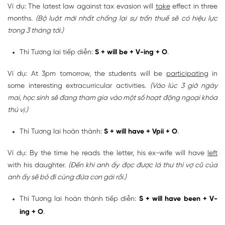
Ví dụ: The latest law against tax evasion will
take
effect in three
months.
(Bộ luật mới nhất chống lại sự trốn thuế sẽ có hiệu lực
trong 3 tháng tới.)
Thì Tương lai tiếp diễn:
S + will be + V-ing + O
.
Ví dụ: At 3pm tomorrow, the students will be
participating
in
some interesting extracurricular activities.
(Vào lúc 3 giờ ngày
mai, học sinh sẽ đang tham gia vào một số hoạt động ngoại khóa
thú vị.)
Thì Tương lai hoàn thành:
S + will have + Vpii + O
.
Ví dụ: By the time he reads the letter, his ex-wife will have
left
with his daughter.
(Đến khi anh ấy đọc được lá thư thì vợ cũ của
anh ấy sẽ bỏ đi cùng đứa con gái rồi.)
Thì Tương lai hoàn thành tiếp diễn:
S + will have been + V-
ing + O
.