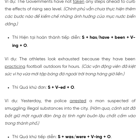
Ví dụ: The Governments have not
taken
any steps ahead to curb
the effects of rising sea level.
(Chính phủ vẫn chưa thực hiện thêm
các bước nào để kiềm chế những ảnh hưởng của mực nước biển
dâng.)
Thì Hiện tại hoàn thành tiếp diễn:
S + has/have + been + V-
ing + O
.
Ví dụ: The athletes look exhausted because they have been
practicing
football outdoors for hours.
(Các vận động viên đã kiệt
sức vì họ vừa mới tập bóng đá ngoài trời trong hàng giờ liền.)
Thì Quá khứ đơn:
S + V-ed + O
.
Ví dụ: Yesterday, the police
arrested
a man suspected of
smuggling illegal substances into the city.
(Hôm qua, cảnh sát đã
bắt giữ một người đàn ông bị tình nghi buôn lậu chất cấm vào
trong thành phố.)
Thì Quá khứ tiếp diễn:
S + was/were + V-ing + O
.