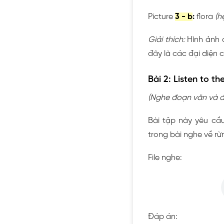
Picture
3 - b
:
flora
(h
Giải thích:
Hình ảnh c
đây là các đại diện c
Bài 2: Listen to t
(Nghe đoạn văn và đ
Bài tập này yêu cầ
trong bài nghe về r
File nghe:
Đáp án: