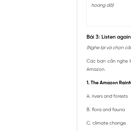
hoang dã)
Bài 3: Listen agai
(Nghe lại và chọn câu
Các bạn cần nghe l
Amazon.
1. The Amazon Rainfor
A. rivers and forests
B. flora and fauna
C. climate change