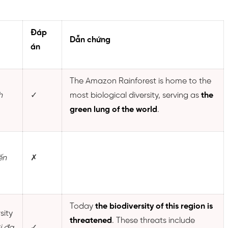
Đáp
Dẫn chứng
án
The Amazon Rainforest is home to the
h
✓
most biological diversity, serving as
the
green lung of the world
.
ến
✗
Today
the biodiversity of this region is
sity
threatened
. These threats include
i đa
✓