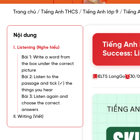
Trang chủ
/
Tiếng Anh THCS
/
Tiếng Anh lớp 9
/
Tiếng A
Nội dung
Tiếng Anh l
I. Listening (Nghe hiểu)
Success: L
Bài 1: Write a word from
the box under the correct
picture
IELTS LangGo
30/0
Bài 2: Listen to the
passage and tick (✓) the
things you hear
Bài 3: Listen again and
choose the correct
answers
II. Writing (Viết)