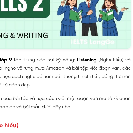
 lớp 9
tập trung vào hai kỹ năng:
Listening
(Nghe hiểu) và
bài nghe về rừng mưa Amazon và bài tập viết đoạn văn, các
 học cách nghe để nắm bắt thông tin chi tiết, đồng thời rèn
ô tả cảnh đẹp.
 các bài tập và học cách viết một đoạn văn mô tả kỳ quan
 đáp án và bài mẫu dưới đây nhé.
e hiểu)