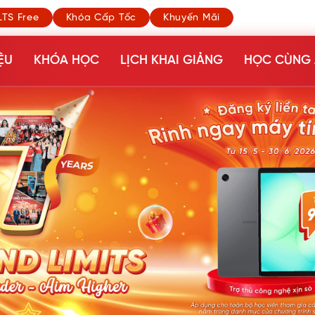
LTS Free
Khóa Cấp Tốc
Khuyến Mãi
ỆU
KHÓA HỌC
LỊCH KHAI GIẢNG
HỌC CÙNG 