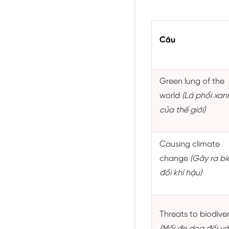
Câu
Green lung of the
world
(Lá phổi xan
của thế giới)
Causing climate
change
(Gây ra bi
đổi khí hậu)
Threats to biodiver
(Mối đe dọa đối vớ