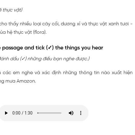
ệ thực vật)
ho thấy nhiều loại cây cối, dương xỉ và thực vật xanh tươi -
ủa hệ thực vật (flora).
he passage and tick (✓) the things you hear
ánh dấu (✓) những điều bạn nghe được.)
u các em nghe và xác định những thông tin nào xuất hiện
ừng mưa Amazon.