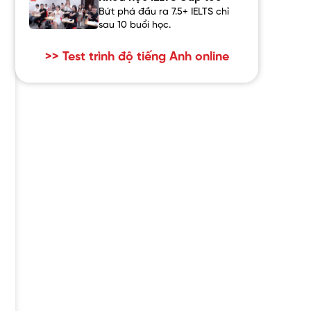
Bứt phá đầu ra 7.5+ IELTS chỉ
sau 10 buổi học.
>> Test trình độ tiếng Anh online