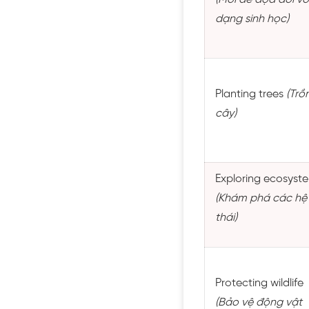
dạng sinh học)
Planting trees
(Trồ
cây)
Exploring ecosyst
(Khám phá các hệ 
thái)
Protecting wildlife
(Bảo vệ động vật