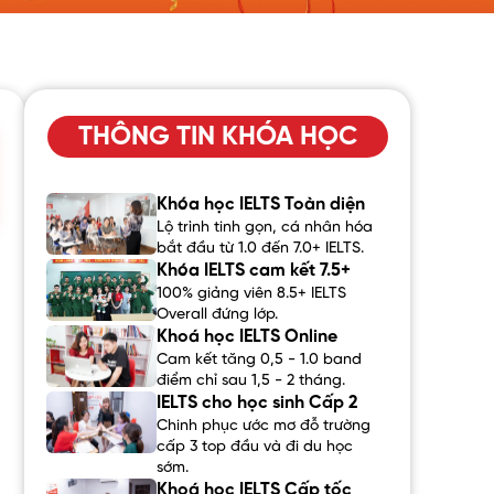
THÔNG TIN KHÓA HỌC
Khóa học IELTS Toàn diện
Lộ trình tinh gọn, cá nhân hóa
bắt đầu từ 1.0 đến 7.0+ IELTS.
Khóa IELTS cam kết 7.5+
100% giảng viên 8.5+ IELTS
Overall đứng lớp.
Khoá học IELTS Online
Cam kết tăng 0,5 - 1.0 band
điểm chỉ sau 1,5 - 2 tháng.
IELTS cho học sinh Cấp 2
Chinh phục ước mơ đỗ trường
cấp 3 top đầu và đi du học
sớm.
Khoá học IELTS Cấp tốc