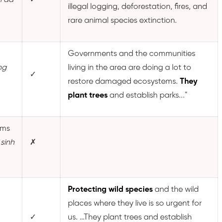
illegal logging, deforestation, fires, and
rare animal species extinction.
Governments and the communities
ng
living in the area are doing a lot to
✓
restore damaged ecosystems.
They
plant trees
and establish parks..."
ems
sinh
✗
Protecting wild species
and the wild
places where they live is so urgent for
✓
us. …They plant trees and establish