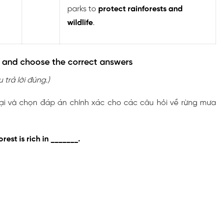
parks to
protect rainforests and
wildlife
.
n and choose the correct answers
 trả lời đúng.)
ại và chọn đáp án chính xác cho các câu hỏi về rừng mưa
est is rich in _______.