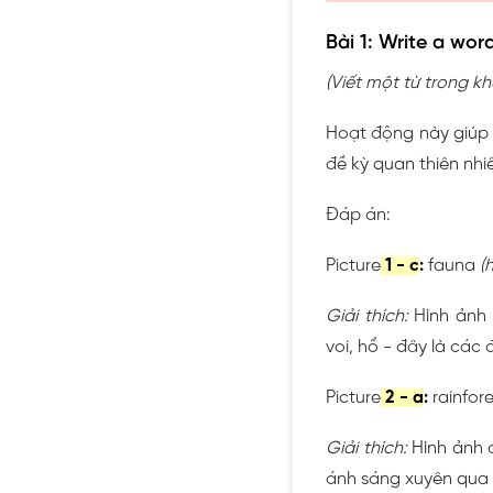
Bài 1: Write a wor
(Viết một từ trong k
Hoạt động này giúp 
đề kỳ quan thiên nhi
Đáp án:
Picture
1 - c
:
fauna
(
Giải thích:
Hình ảnh 
voi, hổ - đây là các 
Picture
2 - a
:
rainfor
Giải thích:
Hình ảnh c
ánh sáng xuyên qua c