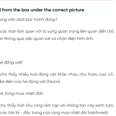
d from the box under the correct picture
hung vào dưới bức tranh đúng.)
các bạn làm quen với từ vựng quan trọng liên quan đến chủ
ên thông qua việc quan sát và nhận diện hình ảnh.
hệ động vật)
cho thấy nhiều loài động vật khác nhau như hươu cao cổ,
đại diện của hệ động vật (fauna).
est
(rừng mưa nhiệt đới)
ho thấy một khu rừng rậm rạp với những tán cây xanh tươi,
ác tán lá - đặc trưng của rừng mưa nhiệt đới (rainforest).