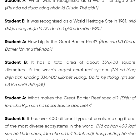
Student A:
When was it recognised as a World Heritage Site?
(Khi nào nó được công nhận là Di sản Thế giới?)
Student B:
It was recognised as a World Heritage Site in 1981.
(Nó
được công nhận là Di sản Thế giới vào năm 1981.)
Student A:
How big is the Great Barrier Reef?
(Rạn san hô Great
Barrier lớn như thế nào?)
Student B:
It has a total area of about 334,400 square
kilometres. It's the world's largest coral reef system.
(Nó có tổng
diện tích khoảng 334.400 kilômét vuông. Đó là hệ thống rạn san
hô lớn nhất thế giới.)
Student A:
What makes the Great Barrier Reef special?
(Điều gì
làm cho Rạn san hô Great Barrier đặc biệt?)
Student B:
It has over 400 different types of corals, making it one
of the most diverse ecosystems in the world.
(Nó có hơn 400 loại
san hô khác nhau, làm cho nó trở thành một trong những hệ sinh