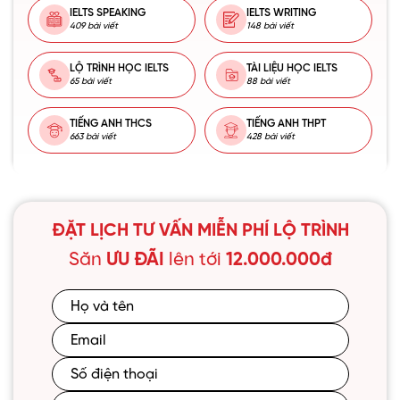
IELTS SPEAKING
IELTS WRITING
409 bài viết
148 bài viết
LỘ TRÌNH HỌC IELTS
TÀI LIỆU HỌC IELTS
65 bài viết
88 bài viết
TIẾNG ANH THCS
TIẾNG ANH THPT
663 bài viết
428 bài viết
ĐẶT LỊCH TƯ VẤN MIỄN PHÍ LỘ TRÌNH
Săn
ƯU ĐÃI
lên tới
12.000.000đ