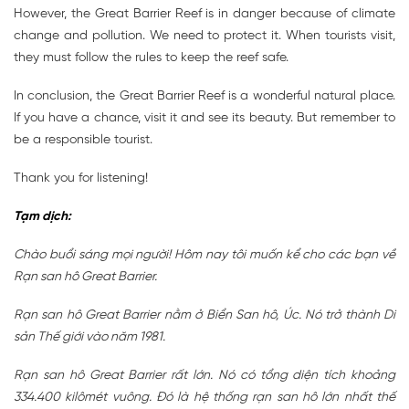
However, the Great Barrier Reef is in danger because of climate
change and pollution. We need to protect it. When tourists visit,
they must follow the rules to keep the reef safe.
In conclusion, the Great Barrier Reef is a wonderful natural place.
If you have a chance, visit it and see its beauty. But remember to
be a responsible tourist.
Thank you for listening!
Tạm dịch:
Chào buổi sáng mọi người! Hôm nay tôi muốn kể cho các bạn về
Rạn san hô Great Barrier.
Rạn san hô Great Barrier nằm ở Biển San hô, Úc. Nó trở thành Di
sản Thế giới vào năm 1981.
Rạn san hô Great Barrier rất lớn. Nó có tổng diện tích khoảng
334.400 kilômét vuông. Đó là hệ thống rạn san hô lớn nhất thế