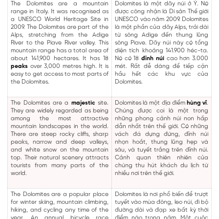
The Dolomites are a mountain
Dolomites là một dãy núi ở Ý. Nó
range in Italy. It was recognised as
được công nhận là Di sản Thế giới
a UNESCO World Heritage Site in
UNESCO vào năm 2009. Dolomites
2009. The Dolomites are part of the
là một phần của dãy Alps, trải dài
Alps, stretching from the Adige
từ sông Adige đến thung lũng
River to the Piave River valley. This
sông Piave. Dãy núi này có tổng
mountain range has a total area of
diện tích khoảng 141.900 héc-ta.
about 141,900 hectares. It has 18
Nó có 18
đỉnh núi
cao hơn 3.000
peaks
over 3,000 metres high. It is
mét. Rất dễ dàng để tiếp cận
easy to get access to most parts of
hầu hết các khu vực của
the Dolomites.
Dolomites.
The Dolomites are a
majestic
site.
Dolomites là một địa điểm
hùng vĩ
.
They are widely regarded as being
Chúng được coi là một trong
among the most attractive
những phong cảnh núi non hấp
mountain landscapes in the world.
dẫn nhất trên thế giới. Có những
There are steep rocky cliffs, sharp
vách đá dựng đứng, đỉnh núi
peaks, narrow and deep valleys,
nhọn hoắt, thung lũng hẹp và
and white snow on the mountain
sâu, và tuyết trắng trên đỉnh núi.
top. Their natural scenery attracts
Cảnh quan thiên nhiên của
tourists from many parts of the
chúng thu hút khách du lịch từ
world.
nhiều nơi trên thế giới.
The Dolomites are a popular place
Dolomites là nơi phổ biến để trượt
for winter skiing, mountain climbing,
tuyết vào mùa đông, leo núi, đi bộ
hiking, and cycling any time of the
đường dài và đạp xe bất kỳ thời
year. An annual bicycle race
điểm nào trong năm. Một cuộc