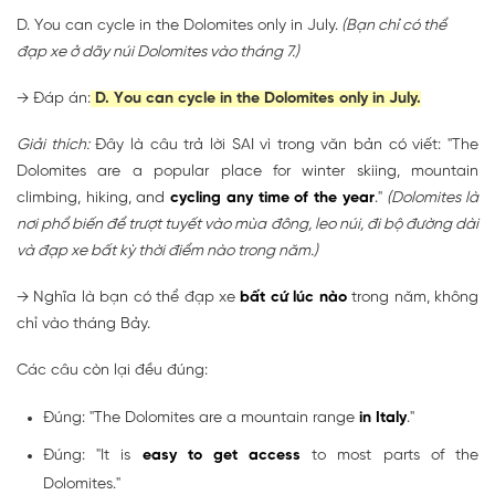
D. You can cycle in the Dolomites only in July.
(Bạn chỉ có thể
đạp xe ở dãy núi Dolomites vào tháng 7.)
→ Đáp án:
D. You can cycle in the Dolomites only in July.
Giải thích:
Đây là câu trả lời SAI vì trong văn bản có viết: "The
Dolomites are a popular place for winter skiing, mountain
climbing, hiking, and
cycling any time of the year
."
(Dolomites là
nơi phổ biến để trượt tuyết vào mùa đông, leo núi, đi bộ đường dài
và đạp xe bất kỳ thời điểm nào trong năm.)
→ Nghĩa là bạn có thể đạp xe
bất cứ lúc nào
trong năm, không
chỉ vào tháng Bảy.
Các câu còn lại đều đúng:
Đúng: "The Dolomites are a mountain range
in Italy
."
Đúng: "It is
easy to get access
to most parts of the
Dolomites."