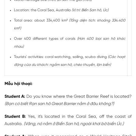
Location: the Coral Sea, Australia
(Vị trí: Biển San hô, Úc)
Total area: about 334,400 km²
(Tổng diện tích: khoảng 334.400
km²)
Over 400 different types of corals
(Hơn 400 loại san hô khác
nhau)
Tourists' activities: coral watching, sailing, scuba diving
(Các hoạt
động của du khách: ngắm san hô, chèo thuyền, lặn biển)
Mẫu hội thoại:
Student A:
Do you know where the Great Barrier Reef is located?
(Bạn có biết Rạn san hô Great Barrier nằm ở đâu không?)
Student B:
Yes, it's located in the Coral Sea, off the coast of
Australia.
(Vâng, nó nằm ở Biển San hô, ngoài khơi bờ biển Úc.)