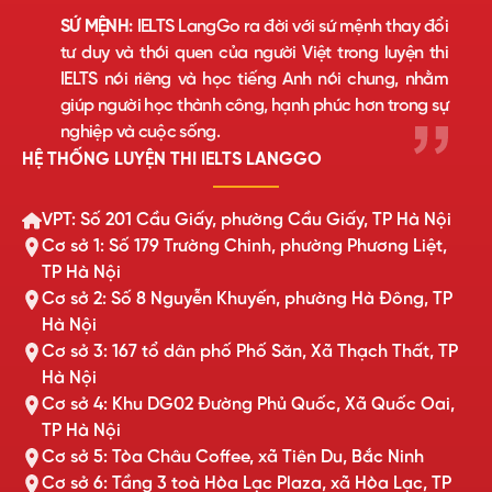
SỨ MỆNH:
IELTS LangGo ra đời với sứ mệnh thay đổi
tư duy và thói quen của người Việt trong luyện thi
IELTS nói riêng và học tiếng Anh nói chung, nhằm
giúp người học thành công, hạnh phúc hơn trong sự
nghiệp và cuộc sống.
HỆ THỐNG LUYỆN THI IELTS LANGGO
VPT: Số 201 Cầu Giấy, phường Cầu Giấy, TP Hà Nội
Cơ sở 1: Số 179 Trường Chinh, phường Phương Liệt,
TP Hà Nội
Cơ sở 2: Số 8 Nguyễn Khuyến, phường Hà Đông, TP
Hà Nội
Cơ sở 3: 167 tổ dân phố Phố Săn, Xã Thạch Thất, TP
Hà Nội
Cơ sở 4: Khu DG02 Đường Phủ Quốc, Xã Quốc Oai,
TP Hà Nội
Cơ sở 5: Tòa Châu Coffee, xã Tiên Du, Bắc Ninh
Cơ sở 6: Tầng 3 toà Hòa Lạc Plaza, xã Hòa Lạc, TP