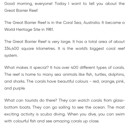
Good morning, everyone! Today I want to tell you about the
Great Barrier Reef.
The Great Barrier Reef is in the Coral Sea, Australia. It became a
World Heritage Site in 1981.
The Great Barrier Reef is very large. It has a total area of about
334,400 square kilometres. It is the world's biggest coral reef
system.
What makes it special? It has over 400 different types of corals.
The reef is home to many sea animals like fish, turtles, dolphins,
and sharks. The corals have beautiful colours - red, orange, pink,
and purple.
What can tourists do there? They can watch corals from glass-
bottom boats. They can go sailing to see the ocean. The most
exciting activity is scuba diving. When you dive, you can swim
with colourful fish and see amazing corals up close.