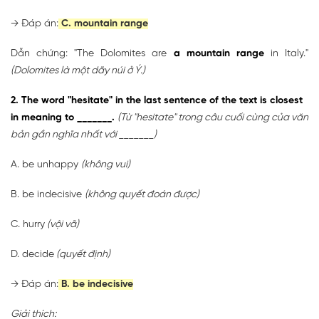
→ Đáp án:
C. mountain range
Dẫn chứng: "The Dolomites are
a mountain range
in Italy."
(Dolomites là một dãy núi ở Ý.)
2. The word "hesitate" in the last sentence of the text is closest
in meaning to _______.
(Từ "hesitate" trong câu cuối cùng của văn
bản gần nghĩa nhất với _______)
A. be unhappy
(không vui)
B. be indecisive
(không quyết đoán được)
C. hurry
(vội vã)
D. decide
(quyết định)
→ Đáp án:
B. be indecisive
Giải thích: