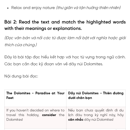
Relax and enjoy nature
(thư giãn và tận hưởng thiên nhiên)
Bài 2: Read the text and match the highlighted words
with their meanings or explanations.
(Đọc văn bản và nối các từ được làm nổi bật với nghĩa hoặc giải
thích của chúng.)
Đây là bài tập đọc hiểu kết hợp với học từ vựng trong ngữ cảnh.
Các bạn cần đọc kỹ đoạn văn về dãy núi Dolomites.
Nội dung bài đọc:
The Dolomites - Paradise at Your
Dãy núi Dolomites - Thiên đường
Feet
dưới chân bạn
If you haven't decided on where to
Nếu bạn chưa quyết định đi du
travel this holiday,
consider
the
lịch đâu trong kỳ nghỉ này, hãy
Dolomites!
cân nhắc
dãy núi Dolomites!