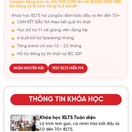
LangGo tặng bạn ưu đãi CỰC LỚN lên tới 12.000.000 VNĐ
khi đăng ký lộ trình tăng từ 2 band!
Khóa học IELTS tại LangGo đảm bảo đầu ra lên đến 7.0+:
CAM KẾT ĐẦU RA theo kết quả thi thật
Học bổ trợ 1:1 với giảng viên đứng lớp
4 buổi bổ trợ Speaking/tháng
Tăng band chỉ sau 1,5 - 2,5 tháng
Hỗ trợ đăng ký thi thật tại BC, IDP
NHẬN KHUYẾN MÃI
TEST IELTS MIỄN PHÍ
THÔNG TIN KHÓA HỌC
Khóa học IELTS Toàn diện
Lộ trình tinh gọn, cá nhân hóa bắt đầu từ
1.0 đến 7.0+ IELTS.