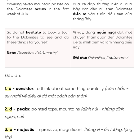
covering seven mountain passes on
đua xe đạp thường niên đi qua
the Dolomites
occurs
in the first
bảy con đèo núi trên Dolomites
week of July.
diễn ra
vào tuần đầu tiên của
tháng Bảy.
So do not
hesitate
to book a tour
Vì vậy, đừng
ngần ngại
đặt một
to the Dolomites to see and do
chuyến tham quan đến Dolomites
these things for yourself!
để tự mình xem và làm những điều
này!
Note:
Dolomites /ˈdɒləmaɪts/
Ghi chú:
Dolomites /ˈdɒləmaɪts/
Đáp án:
1. c
- consider
: to think about something carefully
(cân nhắc -
suy nghĩ về điều gì đó một cách cẩn thận)
2. d
- peaks
: pointed tops, mountains
(đỉnh núi - những đỉnh
ngọn, núi)
3. a
- majestic
: impressive, magnificent
(hùng vĩ - ấn tượng, lộng
lẫy)