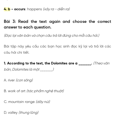
4. b
- occurs
: happens
(xảy ra - diễn ra)
Bài 3: Read the text again and choose the correct
answer to each question.
(Đọc lại văn bản và chọn câu trả lời đúng cho mỗi câu hỏi.)
Bài tập này yêu cầu các bạn học sinh đọc kỹ lại và trả lời các
câu hỏi chi tiết.
1. According to the text, the Dolomites are a _______.
(Theo văn
bản, Dolomites là một _______)
A. river
(con sông)
B. work of art
(tác phẩm nghệ thuật)
C. mountain range
(dãy núi)
D. valley
(thung lũng)