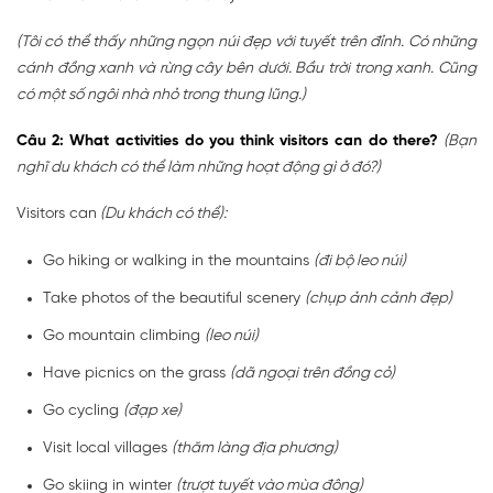
(Tôi có thể thấy những ngọn núi đẹp với tuyết trên đỉnh. Có những
cánh đồng xanh và rừng cây bên dưới. Bầu trời trong xanh. Cũng
có một số ngôi nhà nhỏ trong thung lũng.)
Câu 2: What activities do you think visitors can do there?
(Bạn
nghĩ du khách có thể làm những hoạt động gì ở đó?)
Visitors can
(Du khách có thể):
Go hiking or walking in the mountains
(đi bộ leo núi)
Take photos of the beautiful scenery
(chụp ảnh cảnh đẹp)
Go mountain climbing
(leo núi)
Have picnics on the grass
(dã ngoại trên đồng cỏ)
Go cycling
(đạp xe)
Visit local villages
(thăm làng địa phương)
Go skiing in winter
(trượt tuyết vào mùa đông)