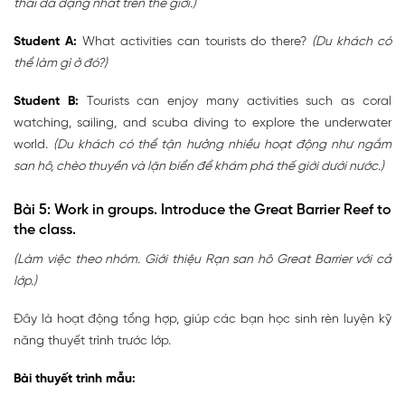
thái đa dạng nhất trên thế giới.)
Student A:
What activities can tourists do there?
(Du khách có
thể làm gì ở đó?)
Student B:
Tourists can enjoy many activities such as coral
watching, sailing, and scuba diving to explore the underwater
world.
(Du khách có thể tận hưởng nhiều hoạt động như ngắm
san hô, chèo thuyền và lặn biển để khám phá thế giới dưới nước.)
Bài 5: Work in groups. Introduce the Great Barrier Reef to
the class.
(Làm việc theo nhóm. Giới thiệu Rạn san hô Great Barrier với cả
lớp.)
Đây là hoạt động tổng hợp, giúp các bạn học sinh rèn luyện kỹ
năng thuyết trình trước lớp.
Bài thuyết trình mẫu: