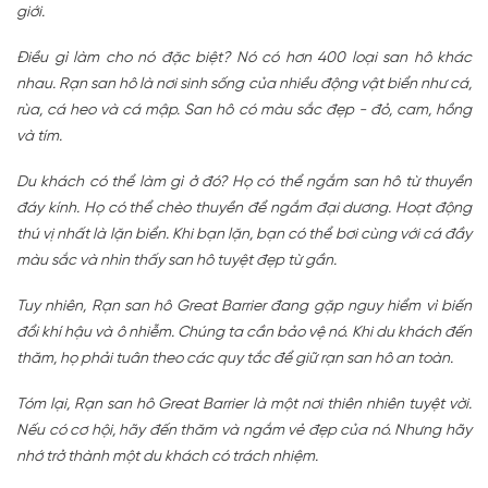
giới.
Điều gì làm cho nó đặc biệt? Nó có hơn 400 loại san hô khác
nhau. Rạn san hô là nơi sinh sống của nhiều động vật biển như cá,
rùa, cá heo và cá mập. San hô có màu sắc đẹp - đỏ, cam, hồng
và tím.
Du khách có thể làm gì ở đó? Họ có thể ngắm san hô từ thuyền
đáy kính. Họ có thể chèo thuyền để ngắm đại dương. Hoạt động
thú vị nhất là lặn biển. Khi bạn lặn, bạn có thể bơi cùng với cá đầy
màu sắc và nhìn thấy san hô tuyệt đẹp từ gần.
Tuy nhiên, Rạn san hô Great Barrier đang gặp nguy hiểm vì biến
đổi khí hậu và ô nhiễm. Chúng ta cần bảo vệ nó. Khi du khách đến
thăm, họ phải tuân theo các quy tắc để giữ rạn san hô an toàn.
Tóm lại, Rạn san hô Great Barrier là một nơi thiên nhiên tuyệt vời.
Nếu có cơ hội, hãy đến thăm và ngắm vẻ đẹp của nó. Nhưng hãy
nhớ trở thành một du khách có trách nhiệm.