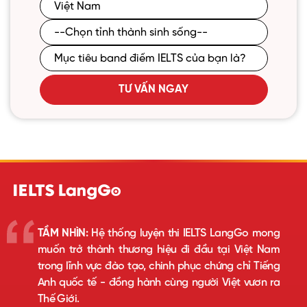
TƯ VẤN NGAY
TẦM NHÌN:
Hệ thống luyện thi IELTS LangGo mong
muốn trở thành thương hiệu đi đầu tại Việt Nam
trong lĩnh vực đào tạo, chinh phục chứng chỉ Tiếng
Anh quốc tế - đồng hành cùng người Việt vươn ra
Thế Giới.