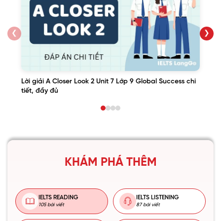
❮
❯
Lời giải A Closer Look 2 Unit 7 Lớp 9 Global Success chi
tiết, đầy đủ
KHÁM PHÁ THÊM
IELTS READING
IELTS LISTENING
105 bài viết
87 bài viết