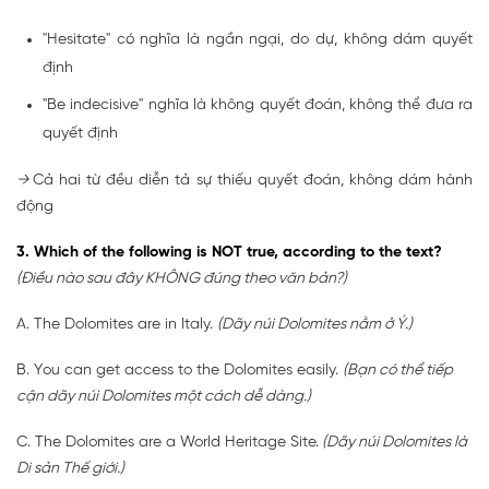
"Hesitate" có nghĩa là ngần ngại, do dự, không dám quyết
định
"Be indecisive" nghĩa là không quyết đoán, không thể đưa ra
quyết định
→
Cả hai từ đều diễn tả sự thiếu quyết đoán, không dám hành
động
3. Which of the following is NOT true, according to the text?
(Điều nào sau đây KHÔNG đúng theo văn bản?)
A. The Dolomites are in Italy.
(Dãy núi Dolomites nằm ở Ý.)
B. You can get access to the Dolomites easily.
(Bạn có thể tiếp
cận dãy núi Dolomites một cách dễ dàng.)
C. The Dolomites are a World Heritage Site.
(Dãy núi Dolomites là
Di sản Thế giới.)