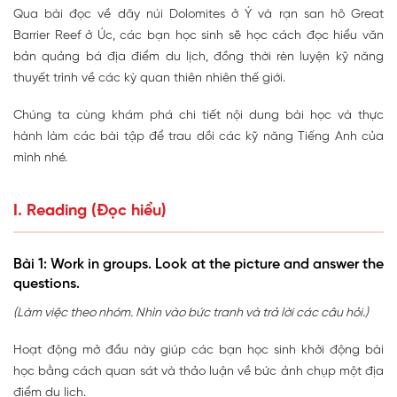
Qua bài đọc về dãy núi Dolomites ở Ý và rạn san hô Great
Barrier Reef ở Úc, các bạn học sinh sẽ học cách đọc hiểu văn
bản quảng bá địa điểm du lịch, đồng thời rèn luyện kỹ năng
thuyết trình về các kỳ quan thiên nhiên thế giới.
Chúng ta cùng khám phá chi tiết nội dung bài học và thực
hành làm các bài tập để trau dồi các kỹ năng Tiếng Anh của
mình nhé.
I. Reading (Đọc hiểu)
Bài 1: Work in groups. Look at the picture and answer the
questions.
(Làm việc theo nhóm. Nhìn vào bức tranh và trả lời các câu hỏi.)
Hoạt động mở đầu này giúp các bạn học sinh khởi động bài
học bằng cách quan sát và thảo luận về bức ảnh chụp một địa
điểm du lịch.