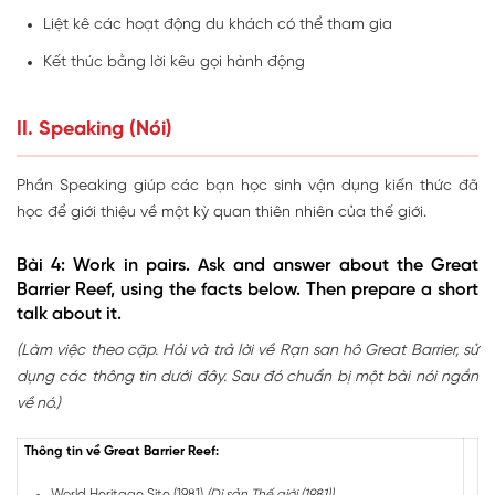
Liệt kê các hoạt động du khách có thể tham gia
Kết thúc bằng lời kêu gọi hành động
II. Speaking (Nói)
Phần Speaking giúp các bạn học sinh vận dụng kiến thức đã
học để giới thiệu về một kỳ quan thiên nhiên của thế giới.
Bài 4: Work in pairs. Ask and answer about the Great
Barrier Reef, using the facts below. Then prepare a short
talk about it.
(Làm việc theo cặp. Hỏi và trả lời về Rạn san hô Great Barrier, sử
dụng các thông tin dưới đây. Sau đó chuẩn bị một bài nói ngắn
về nó.)
Thông tin về Great Barrier Reef:
World Heritage Site (1981)
(Di sản Thế giới (1981))