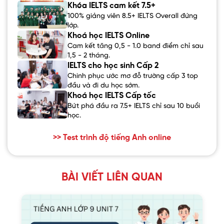
Khóa IELTS cam kết 7.5+
100% giảng viên 8.5+ IELTS Overall đứng
lớp.
Khoá học IELTS Online
Cam kết tăng 0,5 - 1.0 band điểm chỉ sau
1,5 - 2 tháng.
IELTS cho học sinh Cấp 2
Chinh phục ước mơ đỗ trường cấp 3 top
đầu và đi du học sớm.
Khoá học IELTS Cấp tốc
Bứt phá đầu ra 7.5+ IELTS chỉ sau 10 buổi
học.
>> Test trình độ tiếng Anh online
BÀI VIẾT LIÊN QUAN