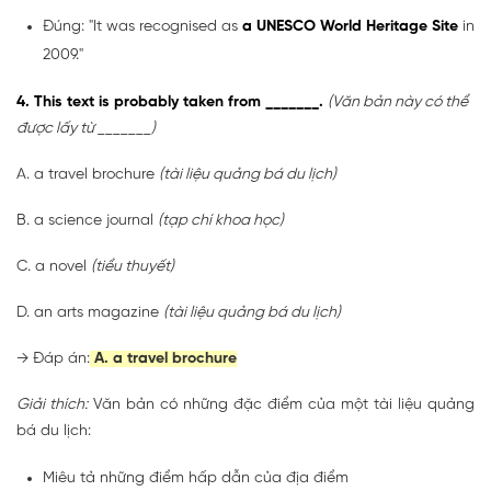
Đúng: "It was recognised as
a UNESCO World Heritage Site
in
2009."
4. This text is probably taken from _______.
(Văn bản này có thể
được lấy từ _______)
A. a travel brochure
(tài liệu quảng bá du lịch)
B. a science journal
(tạp chí khoa học)
C. a novel
(tiểu thuyết)
D. an arts magazine
(tài liệu quảng bá du lịch)
→ Đáp án:
A. a travel brochure
Giải thích:
Văn bản có những đặc điểm của một tài liệu quảng
bá du lịch:
Miêu tả những điểm hấp dẫn của địa điểm