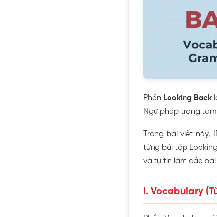
Phần
Looking Back
l
Ngữ pháp trọng tâm 
Trong bài viết này, 
từng bài tập Looking
và tự tin làm các bài
I. Vocabulary (T