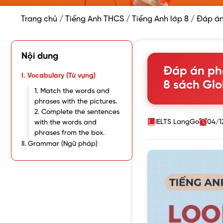
Trang chủ
/
Tiếng Anh THCS
/
Tiếng Anh lớp 8
/
Đáp án
Nội dung
Đáp án phầ
I. Vocabulary (Từ vựng)
8 sách Glo
1. Match the words and
phrases with the pictures.
2. Complete the sentences
IELTS LangGo
04/1
with the words and
phrases from the box.
II. Grammar (Ngữ pháp)