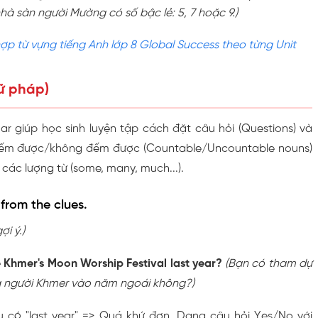
à sàn người Mường có số bậc lẻ: 5, 7 hoặc 9.)
ợp từ vựng tiếng Anh lớp 8 Global Success theo từng Unit
ữ pháp)
 giúp học sinh luyện tập cách đặt câu hỏi (Questions) và
đếm được/không đếm được (Countable/Uncountable nouns)
các lượng từ (some, many, much...).
 from the clues.
ợi ý.)
e Khmer's Moon Worship Festival last year?
(Bạn có tham dự
a người Khmer vào năm ngoái không?)
âu có "last year" => Quá khứ đơn. Dạng câu hỏi Yes/No với