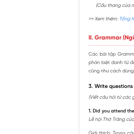
(Cầu thang của nh
>> Xem thêm:
Tổng h
II. Grammar (Ng
Các bài tập Grammar
phân biệt danh từ 
cũng như cách dùng 
3. Write questions
(Viết câu hỏi từ các g
1. Did you attend th
Lễ hội Thờ Trăng củ
Giải thích: Trong c