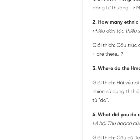
động từ thường => Mư
2. How many ethnic 
nhiêu dân tộc thiểu 
Giải thích: Cấu trúc
+ are there...?
3. Where do the Hmo
Giải thích: Hỏi về nơ
nhiên sử dụng thì hi
từ "do".
4. What did you do a
Lễ hội Thu hoạch củ
Giải thích: Câu có "