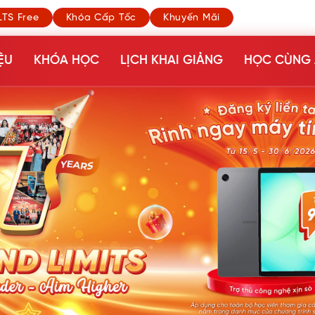
LTS Free
Khóa Cấp Tốc
Khuyến Mãi
ỆU
KHÓA HỌC
LỊCH KHAI GIẢNG
HỌC CÙNG 