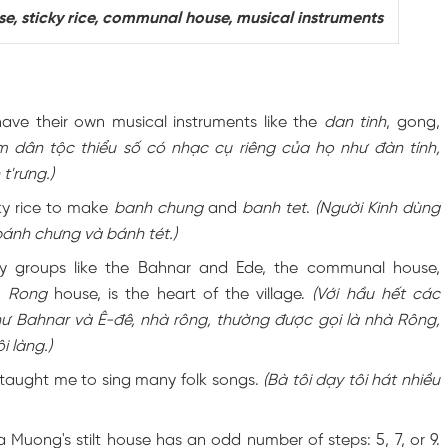
ase, sticky rice, communal house, musical instruments
have their own musical instruments like the
dan tinh
, gong,
 dân tộc thiểu số có nhạc cụ riêng của họ như đàn tính,
t'rưng.)
cky rice to make
banh chung
and
banh tet
.
(Người Kinh dùng
ánh chưng và bánh tét.)
ty groups like the Bahnar and Ede, the communal house,
s
Rong
house, is the heart of the village.
(Với hầu hết các
 Bahnar và Ê-đê, nhà rông, thường được gọi là nhà Rông,
i làng.)
aught me to sing many folk songs.
(Bà tôi dạy tôi hát nhiều
a Muong's stilt house has an odd number of steps: 5, 7, or 9.