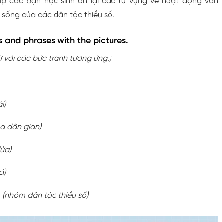
úp các bạn học sinh ôn lại các từ vựng về hoạt động văn
 sống của các dân tộc thiểu số.
 and phrases with the pictures.
ừ với các bức tranh tương ứng.)
i)
a dân gian)
lửa)
á)
p
(nhóm dân tộc thiểu số)