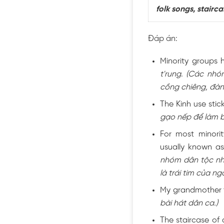
folk songs, stairc
Đáp án:
Minority groups 
t'rung
.
(Các nhóm
cồng chiêng, đàn 
The Kinh use sti
gạo nếp để làm b
For most minori
usually known a
nhóm dân tộc như
là trái tim của ngô
My grandmother t
bài hát dân ca.)
The staircase of 