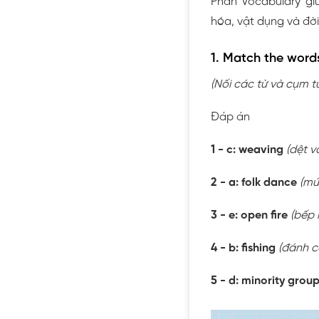
Phần Vocabulary gi
hóa, vật dụng và đời
1. Match the words
(Nối các từ và cụm t
Đáp án
1 - c: weaving
(dệt vả
2 - a: folk dance
(mú
3 - e: open fire
(bếp 
4 - b: fishing
(đánh c
5 - d: minority grou