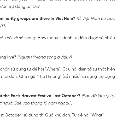
ợn trợ động từ "Did".
minority groups are there in Viet Nam?
(Ở Việt Nam có bao
số?)
 câu hỏi về số lượng: How many + danh từ đếm được số nhiều
ng live?
(Người H’Mông sống ở đâu?)
i chốn sử dụng từ để hỏi “Where”. Câu hỏi diễn tả sự thật hiển
ện tại đơn. Chủ ngữ "The Hmong" (số nhiều) sử dụng trợ động
t the Ede's Harvest Festival last October?
(Bạn đã làm gì tại
a người Êđê vào tháng 10 năm ngoái?)
last October" sử dụng thì Quá khứ đơn. Từ để hỏi "What".