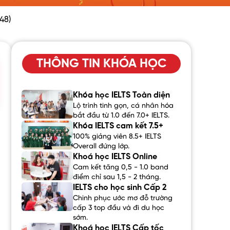
48)
THÔNG TIN KHÓA HỌC
Khóa học IELTS Toàn diện
Lộ trình tinh gọn, cá nhân hóa
bắt đầu từ 1.0 đến 7.0+ IELTS.
Khóa IELTS cam kết 7.5+
100% giảng viên 8.5+ IELTS
Overall đứng lớp.
Khoá học IELTS Online
Cam kết tăng 0,5 - 1.0 band
điểm chỉ sau 1,5 - 2 tháng.
IELTS cho học sinh Cấp 2
Chinh phục ước mơ đỗ trường
cấp 3 top đầu và đi du học
sớm.
Khoá học IELTS Cấp tốc