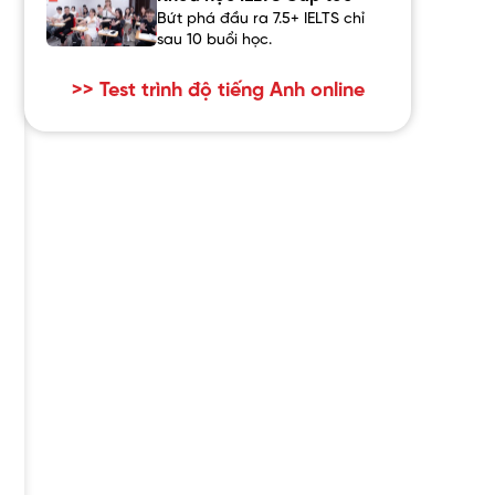
Bứt phá đầu ra 7.5+ IELTS chỉ
sau 10 buổi học.
>> Test trình độ tiếng Anh online