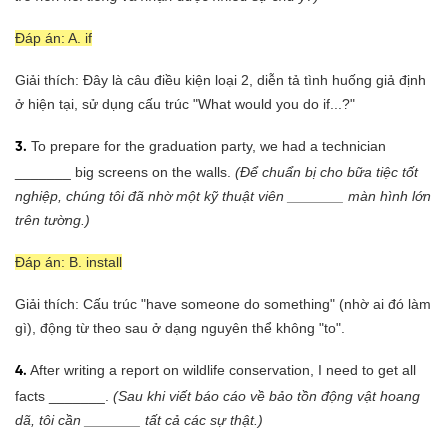
Đáp án: A. if
Giải thích: Đây là câu điều kiện loại 2, diễn tả tình huống giả định
ở hiện tại, sử dụng cấu trúc "What would you do if...?"
To prepare for the graduation party, we had a technician
3.
_______ big screens on the walls.
(Để chuẩn bị cho bữa tiệc tốt
nghiệp, chúng tôi đã nhờ một kỹ thuật viên _______ màn hình lớn
trên tường.)
Đáp án: B. install
Giải thích: Cấu trúc "have someone do something" (nhờ ai đó làm
gì), động từ theo sau ở dạng nguyên thể không "to".
After writing a report on wildlife conservation, I need to get all
4.
facts _______.
(Sau khi viết báo cáo về bảo tồn động vật hoang
dã, tôi cần _______ tất cả các sự thật.)