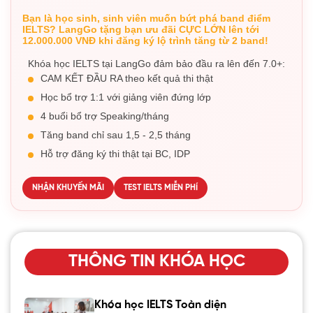
Bạn là học sinh, sinh viên muốn bứt phá band điểm
IELTS? LangGo tặng bạn ưu đãi CỰC LỚN lên tới
12.000.000 VNĐ khi đăng ký lộ trình tăng từ 2 band!
Khóa học IELTS tại LangGo đảm bảo đầu ra lên đến 7.0+:
CAM KẾT ĐẦU RA theo kết quả thi thật
Học bổ trợ 1:1 với giảng viên đứng lớp
4 buổi bổ trợ Speaking/tháng
Tăng band chỉ sau 1,5 - 2,5 tháng
Hỗ trợ đăng ký thi thật tại BC, IDP
NHẬN KHUYẾN MÃI
TEST IELTS MIỄN PHÍ
THÔNG TIN KHÓA HỌC
Khóa học IELTS Toàn diện