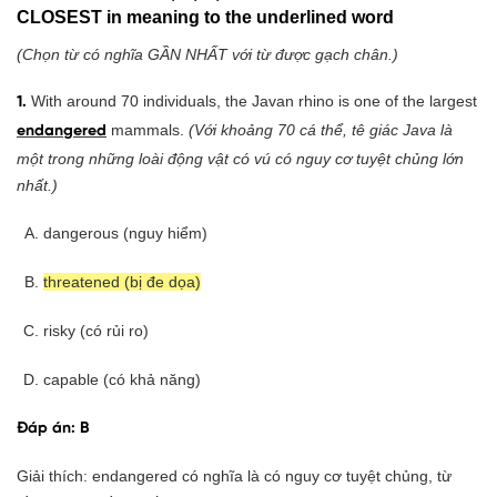
CLOSEST in meaning to the underlined word
(Chọn từ có nghĩa GẦN NHẤT với từ được gạch chân.)
With around 70 individuals, the Javan rhino is one of the largest
1.
mammals.
(Với khoảng 70 cá thể, tê giác Java là
endangered
một trong những loài động vật có vú có nguy cơ tuyệt chủng lớn
nhất.)
dangerous (nguy hiểm)
threatened (bị đe dọa)
risky (có rủi ro)
capable (có khả năng)
Đáp án: B
Giải thích: endangered có nghĩa là có nguy cơ tuyệt chủng, từ