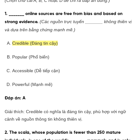
(Chọn chữ cái A, B, C hoặc D để chỉ ra đáp án đúng.)
1. _______ online sources are free from bias and based on
(Các nguồn trực tuyến _______ không thiên vị
strong evidence.
và dựa trên bằng chứng mạnh mẽ.)
Credible (Đáng tin cậy)
Popular (Phổ biến)
Accessible (Dễ tiếp cận)
Powerful (Mạnh mẽ)
Đáp án: A
Giải thích: Credible có nghĩa là đáng tin cậy, phù hợp với ngữ
cảnh về nguồn thông tin không thiên vị.
2. The scala, whose population is fewer than 250 mature