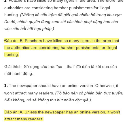
Poachers have killed so many tigers in the area. Therefore, the
2.
authorities are considering harsher punishments for illegal
hunting.
(Những kẻ săn trộm đã giết quá nhiều hổ trong khu vực.
Do đó, chính quyền đang xem xét các hình phạt nặng hơn cho
việc săn bắt bất hợp pháp.)
Đáp án: B. Poachers have killed so many tigers in the area that
the authorities are considering harsher punishments for illegal
hunting.
Giải thích: Sử dụng cấu trúc "so... that" để diễn tả kết quả của
một hành động.
The newspaper should have an online version. Otherwise, it
3.
won't attract many readers.
(Tờ báo nên có phiên bản trực tuyến.
Nếu không, nó sẽ không thu hút nhiều độc giả.)
Đáp án: A. Unless the newspaper has an online version, it won't
attract many readers.