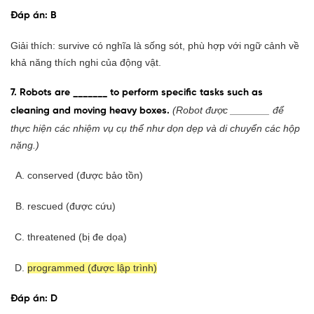
Đáp án: B
Giải thích: survive có nghĩa là sống sót, phù hợp với ngữ cảnh về
khả năng thích nghi của động vật.
7. Robots are _______ to perform specific tasks such as
(Robot được _______ để
cleaning and moving heavy boxes.
thực hiện các nhiệm vụ cụ thể như dọn dẹp và di chuyển các hộp
nặng.)
conserved (được bảo tồn)
rescued (được cứu)
threatened (bị đe dọa)
programmed (được lập trình)
Đáp án: D