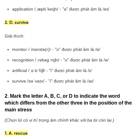
application /ˌæplɪˈkeɪʃn/ - "a" được phát âm là /eɪ/
2. D. survive
Giải thích:
monitor /ˈmɒnɪtə(r)/ - "o" được phát âm là /ɒ/
recognition /ˌrekəɡˈnɪʃn/ - "o" được phát âm là /ə/
artificial /ˌɑːtɪˈfɪʃl/ - "i" được phát âm là /ɪ/
survive /səˈvaɪv/ - "i" được phát âm là /aɪ/
2. Mark the letter A, B, C, or D to indicate the word
which differs from the other three in the position of the
main stress
(Chọn từ có vị trí trọng âm chính khác với ba từ còn lại.)
1. A. rescue