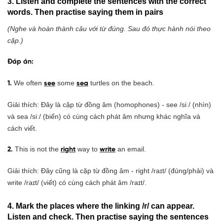
3. Listen and complete the sentences with the correct
words. Then practise saying them in pairs
(Nghe và hoàn thành câu với từ đúng. Sau đó thực hành nói theo
cặp.)
Đáp án:
We often
some
turtles on the beach.
1.
see
sea
Giải thích: Đây là cặp từ đồng âm (homophones) - see /siː/ (nhìn)
và sea /siː/ (biển) có cùng cách phát âm nhưng khác nghĩa và
cách viết.
This is not the
way to
an email.
2.
right
write
Giải thích: Đây cũng là cặp từ đồng âm - right /raɪt/ (đúng/phải) và
write /raɪt/ (viết) có cùng cách phát âm /raɪt/.
4. Mark the places where the linking /r/ can appear.
Listen and check. Then practise saying the sentences