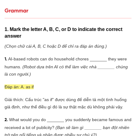
Grammar
1. Mark the letter A, B, C, or D to indicate the correct
answer
(Chọn chữ cái A, B, C hoặc D để chỉ ra đáp án đúng.)
AI-based robots can do household chores _______ they were
1.
humans.
(Robot dựa trên AI có thể làm việc nhà _______ chúng
là con người.)
Đáp án: A. as if
Giải thích: Cấu trúc "as if" được dùng để diễn tả một tình huống
giả định, như thể điều gì đó là sự thật mặc dù không phải vậy.
What would you do _______ you suddenly became famous and
2.
received a lot of publicity?
(Bạn sẽ làm gì _______ bạn đột nhiên
trở nên nổi tiếng và nhận được nhiều sự chú ý?)