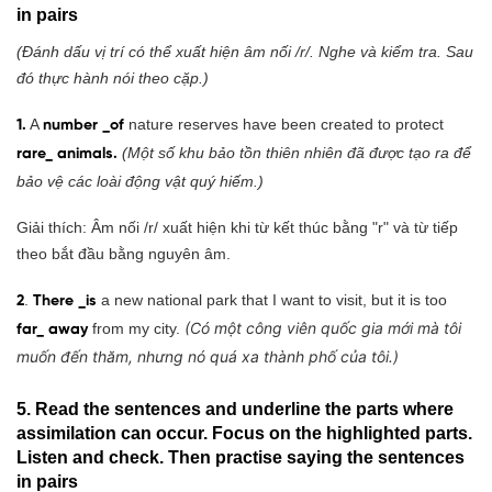
in pairs
(Đánh dấu vị trí có thể xuất hiện âm nối /r/. Nghe và kiểm tra. Sau
đó thực hành nói theo cặp.)
A
nature reserves have been created to protect
1.
number _of
(Một số khu bảo tồn thiên nhiên đã được tạo ra để
rare_ animals.
bảo vệ các loài động vật quý hiếm.)
Giải thích: Âm nối /r/ xuất hiện khi từ kết thúc bằng "r" và từ tiếp
theo bắt đầu bằng nguyên âm.
.
a new national park that I want to visit, but it is too
2
There _is
(Có một công viên quốc gia mới mà tôi
from my city.
far_ away
muốn đến thăm, nhưng nó quá xa thành phố của tôi.)
5. Read the sentences and underline the parts where
assimilation can occur. Focus on the highlighted parts.
Listen and check. Then practise saying the sentences
in pairs