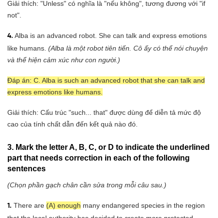
Giải thích: "Unless" có nghĩa là "nếu không", tương đương với "if
not".
Alba is an advanced robot. She can talk and express emotions
4.
like humans.
(Alba là một robot tiên tiến. Cô ấy có thể nói chuyện
và thể hiện cảm xúc như con người.)
Đáp án: C. Alba is such an advanced robot that she can talk and
express emotions like humans.
Giải thích: Cấu trúc "such... that" được dùng để diễn tả mức độ
cao của tính chất dẫn đến kết quả nào đó.
3. Mark the letter A, B, C, or D to indicate the underlined
part that needs correction in each of the following
sentences
(Chọn phần gạch chân cần sửa trong mỗi câu sau.)
There are
(A) enough
many endangered species in the region
1.
that the local authority has decided to create more protected