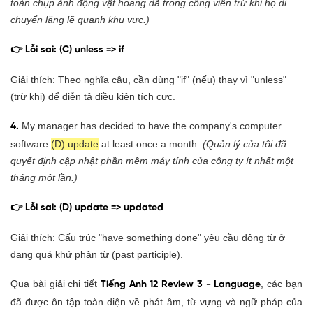
toàn chụp ảnh động vật hoang dã trong công viên trừ khi họ di
chuyển lặng lẽ quanh khu vực.)
👉 Lỗi sai: (C) unless => if
Giải thích: Theo nghĩa câu, cần dùng "if" (nếu) thay vì "unless"
(trừ khi) để diễn tả điều kiện tích cực.
My manager has decided to have the company's computer
4.
software
(D) update
at least once a month.
(Quản lý của tôi đã
quyết định cập nhật phần mềm máy tính của công ty ít nhất một
tháng một lần.)
👉 Lỗi sai: (D) update => updated
Giải thích: Cấu trúc "have something done" yêu cầu động từ ở
dạng quá khứ phân từ (past participle).
Qua bài giải chi tiết
, các bạn
Tiếng Anh 12 Review 3 - Language
đã được ôn tập toàn diện về phát âm, từ vựng và ngữ pháp của