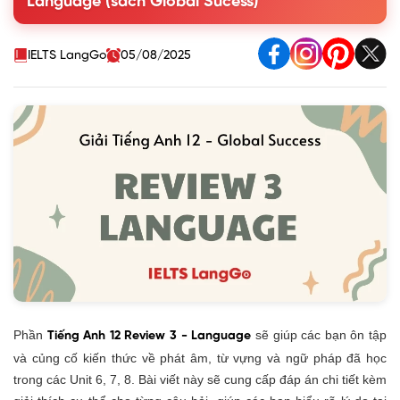
Language (sách Global Sucess)
pronunciation
2. Mark the letter A, B, C, or D to indicate the word
which differs from the other three in the position of the
IELTS LangGo
05/08/2025
main stress
3. Listen and complete the sentences with the correct
words. Then practise saying them in pairs
4. Mark the places where the linking /r/ can appear.
Listen and check. Then practise saying the sentences
in pairs
5. Read the sentences and underline the parts where
assimilation can occur. Focus on the highlighted parts.
Listen and check. Then practise saying the sentences
in pairs
Vocabulary
Grammar
Phần
sẽ giúp các bạn ôn tập
Tiếng Anh 12 Review 3 - Language
và củng cố kiến thức về phát âm, từ vựng và ngữ pháp đã học
trong các Unit 6, 7, 8. Bài viết này sẽ cung cấp đáp án chi tiết kèm