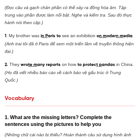
(Đọc câu và gạch chân phần có thể xảy ra đồng hóa âm. Tập
trung vào phần được làm nổi bật. Nghe và kiểm tra. Sau đó thực
hành nói theo cặp.)
. My brother was
see an exhibition
.
1
i
n P
aris to
o
n m
oder
n m
edia
(Anh trai tôi đã ở Paris để xem một triển lãm về truyền thông hiện
đại.)
They
on how
in China.
2.
wro
te m
any reports
to protec
t p
andas
(Họ đã viết nhiều báo cáo về cách bảo vệ gấu trúc ở Trung
Quốc.)
Vocabulary
1. What are the missing letters? Complete the
sentences using the pictures to help you
(Những chữ cái nào bị thiếu? Hoàn thành câu sử dụng hình ảnh