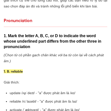
giải thích cụ thể cho từng câu hỏi, giúp các bạn hiểu rõ lý do tại
sao chọn đáp án đó và tránh những lỗi phổ biến khi làm bài.
Pronunciation
1. Mark the letter A, B, C, or D to indicate the word
whose underlined part differs from the other three in
pronunciation
(Chọn từ có phần gạch chân khác với ba từ còn lại về cách phát
âm.)
1. B. reliable
Giải thích:
update /ʌpˈdeɪt/ - "a" được phát âm là /eɪ/
reliable /rɪˈlaɪəbl/ - "a" được phát âm là /aɪ/
activate /ˈæktɪveɪt/ - "a" được phát âm là /eɪ/