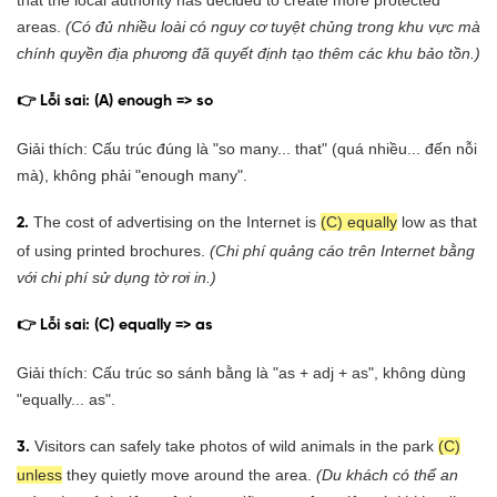
areas.
(Có đủ nhiều loài có nguy cơ tuyệt chủng trong khu vực mà
chính quyền địa phương đã quyết định tạo thêm các khu bảo tồn.)
👉 Lỗi sai: (A) enough => so
Giải thích: Cấu trúc đúng là "so many... that" (quá nhiều... đến nỗi
mà), không phải "enough many".
The cost of advertising on the Internet is
(C) equally
low as that
2.
of using printed brochures.
(Chi phí quảng cáo trên Internet bằng
với chi phí sử dụng tờ rơi in.)
👉 Lỗi sai: (C) equally => as
Giải thích: Cấu trúc so sánh bằng là "as + adj + as", không dùng
"equally... as".
Visitors can safely take photos of wild animals in the park
(C)
3.
unless
they quietly move around the area.
(Du khách có thể an