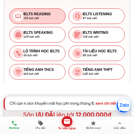
IELTS READING
IELTS LISTENING
105 bài viết
87 bài viết
IELTS SPEAKING
IELTS WRITING
409 bài viết
148 bài viết
LỘ TRÌNH HỌC IELTS
TÀI LIỆU HỌC IELTS
65 bài viết
88 bài viết
TIẾNG ANH THCS
TIẾNG ANH THPT
663 bài viết
428 bài viết
Chỉ còn 4 slot khuyến mãi học phí trong tháng 8,
xem chi tiết
.
ĐẶT LỊCH TƯ VẤN MIỄN PHÍ LỘ TRÌNH
Săn
ƯU ĐÃI
lên tới
12.000.000đ
Hotline
Ưu đãi
Điểm cao
Lên đầu
Tư vấn ngay