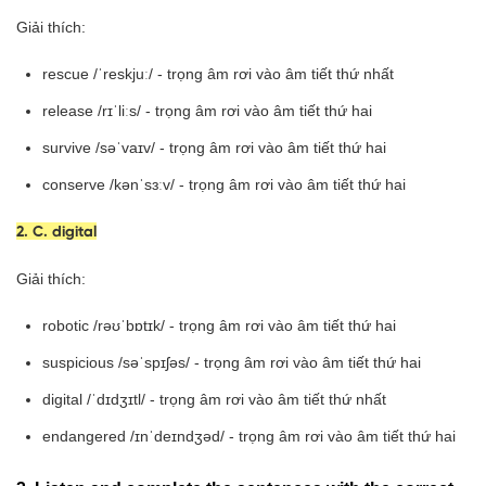
Giải thích:
rescue /ˈreskjuː/ - trọng âm rơi vào âm tiết thứ nhất
release /rɪˈliːs/ - trọng âm rơi vào âm tiết thứ hai
survive /səˈvaɪv/ - trọng âm rơi vào âm tiết thứ hai
conserve /kənˈsɜːv/ - trọng âm rơi vào âm tiết thứ hai
2. C. digital
Giải thích:
robotic /rəʊˈbɒtɪk/ - trọng âm rơi vào âm tiết thứ hai
suspicious /səˈspɪʃəs/ - trọng âm rơi vào âm tiết thứ hai
digital /ˈdɪdʒɪtl/ - trọng âm rơi vào âm tiết thứ nhất
endangered /ɪnˈdeɪndʒəd/ - trọng âm rơi vào âm tiết thứ hai