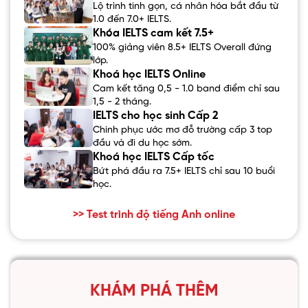
Lộ trình tinh gọn, cá nhân hóa bắt đầu từ
1.0 đến 7.0+ IELTS.
Khóa IELTS cam kết 7.5+
100% giảng viên 8.5+ IELTS Overall đứng
lớp.
Khoá học IELTS Online
Cam kết tăng 0,5 - 1.0 band điểm chỉ sau
1,5 - 2 tháng.
IELTS cho học sinh Cấp 2
Chinh phục ước mơ đỗ trường cấp 3 top
đầu và đi du học sớm.
Khoá học IELTS Cấp tốc
Bứt phá đầu ra 7.5+ IELTS chỉ sau 10 buổi
học.
>> Test trình độ tiếng Anh online
KHÁM PHÁ THÊM