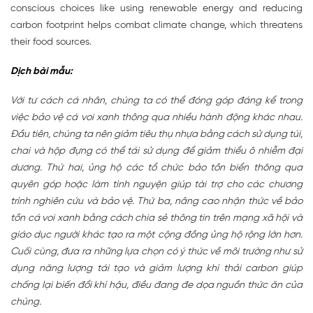
conscious choices like using renewable energy and reducing
carbon footprint helps combat climate change, which threatens
their food sources.
Dịch bài mẫu:
Với tư cách cá nhân, chúng ta có thể đóng góp đáng kể trong
việc bảo vệ cá voi xanh thông qua nhiều hành động khác nhau.
Đầu tiên, chúng ta nên giảm tiêu thụ nhựa bằng cách sử dụng túi,
chai và hộp đựng có thể tái sử dụng để giảm thiểu ô nhiễm đại
dương. Thứ hai, ủng hộ các tổ chức bảo tồn biển thông qua
quyên góp hoặc làm tình nguyện giúp tài trợ cho các chương
trình nghiên cứu và bảo vệ. Thứ ba, nâng cao nhận thức về bảo
tồn cá voi xanh bằng cách chia sẻ thông tin trên mạng xã hội và
giáo dục người khác tạo ra một cộng đồng ủng hộ rộng lớn hơn.
Cuối cùng, đưa ra những lựa chọn có ý thức về môi trường như sử
dụng năng lượng tái tạo và giảm lượng khí thải carbon giúp
chống lại biến đổi khí hậu, điều đang đe dọa nguồn thức ăn của
chúng.