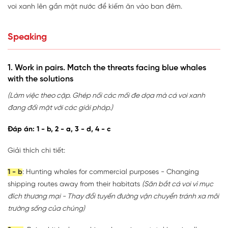
voi xanh lên gần mặt nước để kiếm ăn vào ban đêm.
Speaking
1. Work in pairs. Match the threats facing blue whales
with the solutions
(Làm việc theo cặp. Ghép nối các mối đe dọa mà cá voi xanh
đang đối mặt với các giải pháp.)
Đáp án: 1 - b, 2 - a, 3 - d, 4 - c
Giải thích chi tiết:
1 - b
: Hunting whales for commercial purposes - Changing
shipping routes away from their habitats
(Săn bắt cá voi vì mục
đích thương mại - Thay đổi tuyến đường vận chuyển tránh xa môi
trường sống của chúng)