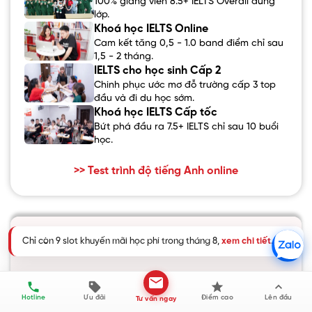
100% giảng viên 8.5+ IELTS Overall đứng
lớp.
Khoá học IELTS Online
Cam kết tăng 0,5 - 1.0 band điểm chỉ sau
1,5 - 2 tháng.
IELTS cho học sinh Cấp 2
Chinh phục ước mơ đỗ trường cấp 3 top
đầu và đi du học sớm.
Khoá học IELTS Cấp tốc
Bứt phá đầu ra 7.5+ IELTS chỉ sau 10 buổi
học.
>> Test trình độ tiếng Anh online
KHÁM PHÁ THÊM
IELTS READING
IELTS LISTENING
Hotline
Ưu đãi
Điểm cao
Lên đầu
Tư vấn ngay
105 bài viết
87 bài viết