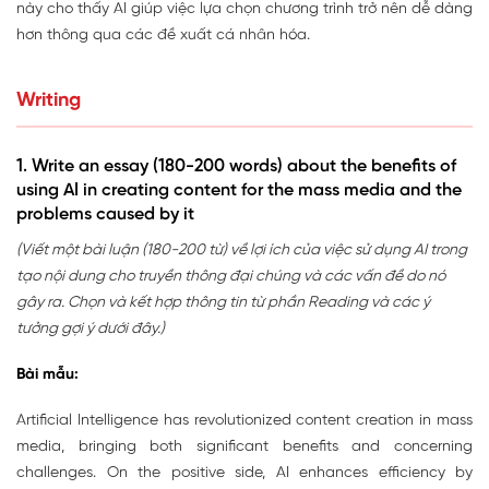
này cho thấy AI giúp việc lựa chọn chương trình trở nên dễ dàng
hơn thông qua các đề xuất cá nhân hóa.
Writing
1. Write an essay (180-200 words) about the benefits of
using AI in creating content for the mass media and the
problems caused by it
(Viết một bài luận (180-200 từ) về lợi ích của việc sử dụng AI trong
tạo nội dung cho truyền thông đại chúng và các vấn đề do nó
gây ra. Chọn và kết hợp thông tin từ phần Reading và các ý
tưởng gợi ý dưới đây.)
Bài mẫu:
Artificial Intelligence has revolutionized content creation in mass
media, bringing both significant benefits and concerning
challenges. On the positive side, AI enhances efficiency by