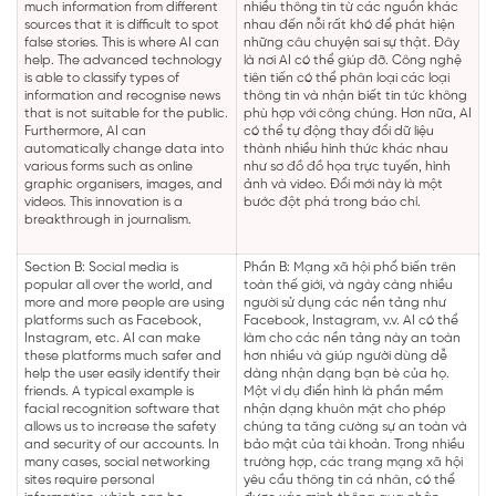
much information from different
nhiều thông tin từ các nguồn khác
sources that it is difficult to spot
nhau đến nỗi rất khó để phát hiện
false stories. This is where AI can
những câu chuyện sai sự thật. Đây
help. The advanced technology
là nơi AI có thể giúp đỡ. Công nghệ
is able to classify types of
tiên tiến có thể phân loại các loại
information and recognise news
thông tin và nhận biết tin tức không
that is not suitable for the public.
phù hợp với công chúng. Hơn nữa, AI
Furthermore, AI can
có thể tự động thay đổi dữ liệu
automatically change data into
thành nhiều hình thức khác nhau
various forms such as online
như sơ đồ đồ họa trực tuyến, hình
graphic organisers, images, and
ảnh và video. Đổi mới này là một
videos. This innovation is a
bước đột phá trong báo chí.
breakthrough in journalism.
Section B: Social media is
Phần B: Mạng xã hội phổ biến trên
popular all over the world, and
toàn thế giới, và ngày càng nhiều
more and more people are using
người sử dụng các nền tảng như
platforms such as Facebook,
Facebook, Instagram, v.v. AI có thể
Instagram, etc. AI can make
làm cho các nền tảng này an toàn
these platforms much safer and
hơn nhiều và giúp người dùng dễ
help the user easily identify their
dàng nhận dạng bạn bè của họ.
friends. A typical example is
Một ví dụ điển hình là phần mềm
facial recognition software that
nhận dạng khuôn mặt cho phép
allows us to increase the safety
chúng ta tăng cường sự an toàn và
and security of our accounts. In
bảo mật của tài khoản. Trong nhiều
many cases, social networking
trường hợp, các trang mạng xã hội
sites require personal
yêu cầu thông tin cá nhân, có thể