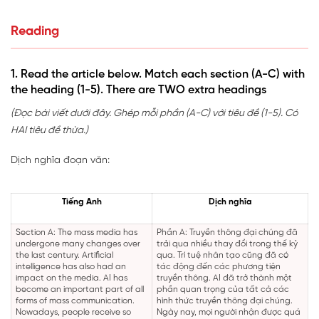
Reading
1. Read the article below. Match each section (A-C) with
the heading (1-5). There are TWO extra headings
(Đọc bài viết dưới đây. Ghép mỗi phần (A-C) với tiêu đề (1-5). Có
HAI tiêu đề thừa.)
Dịch nghĩa đoạn văn:
Tiếng Anh
Dịch nghĩa
Section A: The mass media has
Phần A: Truyền thông đại chúng đã
undergone many changes over
trải qua nhiều thay đổi trong thế kỷ
the last century. Artificial
qua. Trí tuệ nhân tạo cũng đã có
intelligence has also had an
tác động đến các phương tiện
impact on the media. AI has
truyền thông. AI đã trở thành một
become an important part of all
phần quan trọng của tất cả các
forms of mass communication.
hình thức truyền thông đại chúng.
Nowadays, people receive so
Ngày nay, mọi người nhận được quá