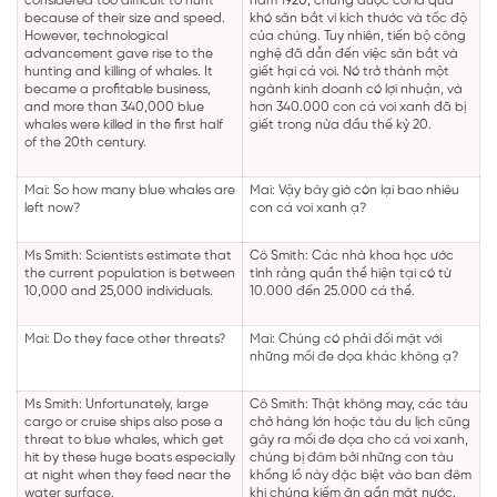
considered too difficult to hunt
năm 1920, chúng được coi là quá
because of their size and speed.
khó săn bắt vì kích thước và tốc độ
However, technological
của chúng. Tuy nhiên, tiến bộ công
advancement gave rise to the
nghệ đã dẫn đến việc săn bắt và
hunting and killing of whales. It
giết hại cá voi. Nó trở thành một
became a profitable business,
ngành kinh doanh có lợi nhuận, và
and more than 340,000 blue
hơn 340.000 con cá voi xanh đã bị
whales were killed in the first half
giết trong nửa đầu thế kỷ 20.
of the 20th century.
Mai: So how many blue whales are
Mai: Vậy bây giờ còn lại bao nhiêu
left now?
con cá voi xanh ạ?
Ms Smith: Scientists estimate that
Cô Smith: Các nhà khoa học ước
the current population is between
tính rằng quần thể hiện tại có từ
10,000 and 25,000 individuals.
10.000 đến 25.000 cá thể.
Mai: Do they face other threats?
Mai: Chúng có phải đối mặt với
những mối đe dọa khác không ạ?
Ms Smith: Unfortunately, large
Cô Smith: Thật không may, các tàu
cargo or cruise ships also pose a
chở hàng lớn hoặc tàu du lịch cũng
threat to blue whales, which get
gây ra mối đe dọa cho cá voi xanh,
hit by these huge boats especially
chúng bị đâm bởi những con tàu
at night when they feed near the
khổng lồ này đặc biệt vào ban đêm
water surface.
khi chúng kiếm ăn gần mặt nước.