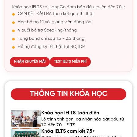
Khóa học IELTS tại LangGo đảm bảo đầu ra lên đến 7.0+:
CAM KẾT ĐẦU RA theo kết quả thi thật
Học bổ trợ 1:1 với giảng viên đứng lớp
4 buổi bổ trợ Speaking/tháng
Tăng band chỉ sau 1,5 - 2,5 tháng
Hỗ trợ đăng ký thi thật tại BC, IDP
NHẬN KHUYẾN MÃI
TEST IELTS MIỄN PHÍ
THÔNG TIN KHÓA HỌC
Khóa học IELTS Toàn diện
Lộ trình tinh gọn, cá nhân hóa bắt đầu từ
1.0 đến 7.0+ IELTS.
Khóa IELTS cam kết 7.5+