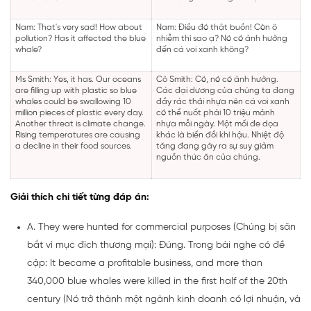
Nam: That's very sad! How about
Nam: Điều đó thật buồn! Còn ô
pollution? Has it affected the blue
nhiễm thì sao ạ? Nó có ảnh hưởng
whale?
đến cá voi xanh không?
Ms Smith: Yes, it has. Our oceans
Cô Smith: Có, nó có ảnh hưởng.
are filling up with plastic so blue
Các đại dương của chúng ta đang
whales could be swallowing 10
đầy rác thải nhựa nên cá voi xanh
million pieces of plastic every day.
có thể nuốt phải 10 triệu mảnh
Another threat is climate change.
nhựa mỗi ngày. Một mối đe dọa
Rising temperatures are causing
khác là biến đổi khí hậu. Nhiệt độ
a decline in their food sources.
tăng đang gây ra sự suy giảm
nguồn thức ăn của chúng.
Giải thích chi tiết từng đáp án:
A. They were hunted for commercial purposes (Chúng bị săn
bắt vì mục đích thương mại): Đúng. Trong bài nghe có đề
cập: It became a profitable business, and more than
340,000 blue whales were killed in the first half of the 20th
century (Nó trở thành một ngành kinh doanh có lợi nhuận, và