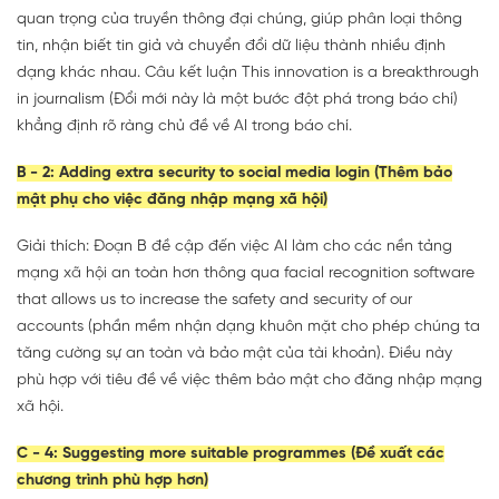
quan trọng của truyền thông đại chúng, giúp phân loại thông
tin, nhận biết tin giả và chuyển đổi dữ liệu thành nhiều định
dạng khác nhau. Câu kết luận This innovation is a breakthrough
in journalism (Đổi mới này là một bước đột phá trong báo chí)
khẳng định rõ ràng chủ đề về AI trong báo chí.
B - 2: Adding extra security to social media login (Thêm bảo
mật phụ cho việc đăng nhập mạng xã hội)
Giải thích: Đoạn B đề cập đến việc AI làm cho các nền tảng
mạng xã hội an toàn hơn thông qua facial recognition software
that allows us to increase the safety and security of our
accounts (phần mềm nhận dạng khuôn mặt cho phép chúng ta
tăng cường sự an toàn và bảo mật của tài khoản). Điều này
phù hợp với tiêu đề về việc thêm bảo mật cho đăng nhập mạng
xã hội.
C - 4: Suggesting more suitable programmes (Đề xuất các
chương trình phù hợp hơn)