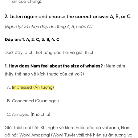
ăn của chúng).
2. Listen again and choose the correct answer A, B, or C
(Nghe lại và chọn đáp án đúng A, B, hoặc C.)
Đáp án: 1. A, 2. C, 3. B, 4. C
Dưới đây là chi tiết từng câu hỏi và giải thích:
1. How does Nam feel about the size of whales?
(Nam cảm
thấy thế nào về kích thước của cá voi?)
Impressed (Ấn tượng)
Concerned (Quan ngại)
Annoyed (Khó chịu)
Giải thích chi tiết: Khi nghe về kích thước của cá voi xanh, Nam
đã nói: Wow! Amazing! (Wow! Tuyệt vời!) thể hiện sự ấn tượng và