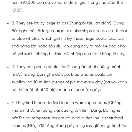
hơn 340.000 con cá voi xanh đã bị giết trong nửa đầu thế
kỷ 20).
B. They are hit by large ships (Chúng bị tàu lớn đâm): Đúng.
Bài nghe nói rõ: large cargo or cruise ships also pose a threat
to blue whales, which get hit by these huge boats (các tàu
chở hàng lớn hoặc tàu du lịch cũng gây ra mối đe dọa cho
cá voi xanh, chúng bị đâm bởi những con tàu khổng lồ này).
D. They eat pieces of plastic (Chúng ăn phải những mảnh
nhựa): Đúng. Bài nghe đề cập: blue whales could be
swallowing 10 million pieces of plastic every day (cá voi xanh
có thể nuốt phải 10 triệu mảnh nhựa mỗi ngày).
E. They find it hard to find food in warming oceans (Chúng
khó tìm thức ăn trong đại dương ấm lên): Đúng. Bài nghe
nói: Rising temperatures are causing a decline in their food
sources (Nhiệt độ tăng đang gây ra sự suy giảm nguồn thức