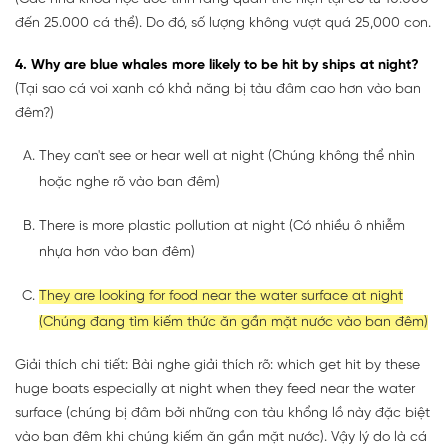
đến 25.000 cá thể). Do đó, số lượng không vượt quá 25,000 con.
4. Why are blue whales more likely to be hit by ships at night?
(Tại sao cá voi xanh có khả năng bị tàu đâm cao hơn vào ban
đêm?)
They can't see or hear well at night (Chúng không thể nhìn
hoặc nghe rõ vào ban đêm)
There is more plastic pollution at night (Có nhiều ô nhiễm
nhựa hơn vào ban đêm)
They are looking for food near the water surface at night
(Chúng đang tìm kiếm thức ăn gần mặt nước vào ban đêm)
Giải thích chi tiết: Bài nghe giải thích rõ: which get hit by these
huge boats especially at night when they feed near the water
surface (chúng bị đâm bởi những con tàu khổng lồ này đặc biệt
vào ban đêm khi chúng kiếm ăn gần mặt nước). Vậy lý do là cá