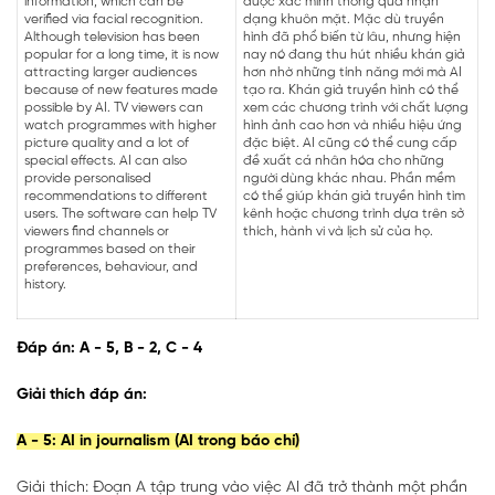
information, which can be
được xác minh thông qua nhận
verified via facial recognition.
dạng khuôn mặt. Mặc dù truyền
Although television has been
hình đã phổ biến từ lâu, nhưng hiện
popular for a long time, it is now
nay nó đang thu hút nhiều khán giả
attracting larger audiences
hơn nhờ những tính năng mới mà AI
because of new features made
tạo ra. Khán giả truyền hình có thể
possible by AI. TV viewers can
xem các chương trình với chất lượng
watch programmes with higher
hình ảnh cao hơn và nhiều hiệu ứng
picture quality and a lot of
đặc biệt. AI cũng có thể cung cấp
special effects. AI can also
đề xuất cá nhân hóa cho những
provide personalised
người dùng khác nhau. Phần mềm
recommendations to different
có thể giúp khán giả truyền hình tìm
users. The software can help TV
kênh hoặc chương trình dựa trên sở
viewers find channels or
thích, hành vi và lịch sử của họ.
programmes based on their
preferences, behaviour, and
history.
Đáp án: A - 5, B - 2, C - 4
Giải thích đáp án:
A - 5: AI in journalism (AI trong báo chí)
Giải thích: Đoạn A tập trung vào việc AI đã trở thành một phần