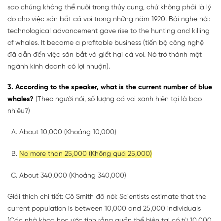
sao chúng không thể nuôi trong thủy cung, chứ không phải là lý
do cho việc săn bắt cá voi trong những năm 1920. Bài nghe nói:
technological advancement gave rise to the hunting and killing
of whales. It became a profitable business (tiến bộ công nghệ
đã dẫn đến việc săn bắt và giết hại cá voi. Nó trở thành một
ngành kinh doanh có lợi nhuận).
3. According to the speaker, what is the current number of blue
whales?
(Theo người nói, số lượng cá voi xanh hiện tại là bao
nhiêu?)
About 10,000 (Khoảng 10,000)
No more than 25,000 (Không quá 25,000)
About 340,000 (Khoảng 340,000)
Giải thích chi tiết: Cô Smith đã nói: Scientists estimate that the
current population is between 10,000 and 25,000 individuals
(Các nhà khoa học ước tính rằng quần thể hiện tại có từ 10.000