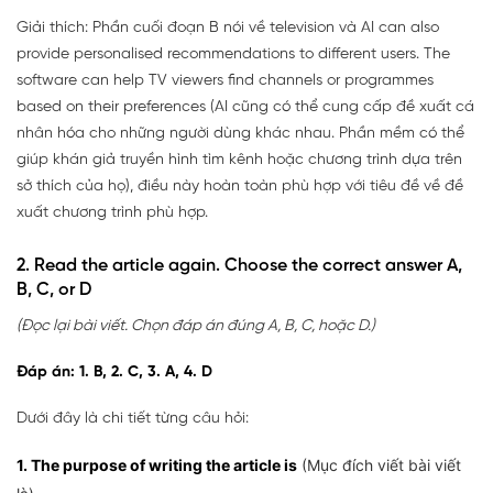
Giải thích: Phần cuối đoạn B nói về television và AI can also
provide personalised recommendations to different users. The
software can help TV viewers find channels or programmes
based on their preferences (AI cũng có thể cung cấp đề xuất cá
nhân hóa cho những người dùng khác nhau. Phần mềm có thể
giúp khán giả truyền hình tìm kênh hoặc chương trình dựa trên
sở thích của họ), điều này hoàn toàn phù hợp với tiêu đề về đề
xuất chương trình phù hợp.
2. Read the article again. Choose the correct answer A,
B, C, or D
(Đọc lại bài viết. Chọn đáp án đúng A, B, C, hoặc D.)
Đáp án: 1. B, 2. C, 3. A, 4. D
Dưới đây là chi tiết từng câu hỏi:
1. The purpose of writing the article is
(Mục đích viết bài viết