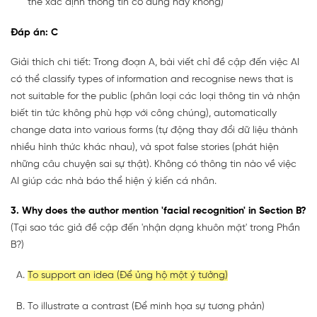
thể xác định thông tin có đúng hay không)
Đáp án: C
Giải thích chi tiết: Trong đoạn A, bài viết chỉ đề cập đến việc AI
có thể classify types of information and recognise news that is
not suitable for the public (phân loại các loại thông tin và nhận
biết tin tức không phù hợp với công chúng), automatically
change data into various forms (tự động thay đổi dữ liệu thành
nhiều hình thức khác nhau), và spot false stories (phát hiện
những câu chuyện sai sự thật). Không có thông tin nào về việc
AI giúp các nhà báo thể hiện ý kiến cá nhân.
3. Why does the author mention 'facial recognition' in Section B?
(Tại sao tác giả đề cập đến 'nhận dạng khuôn mặt' trong Phần
B?)
To support an idea (Để ủng hộ một ý tưởng)
To illustrate a contrast (Để minh họa sự tương phản)