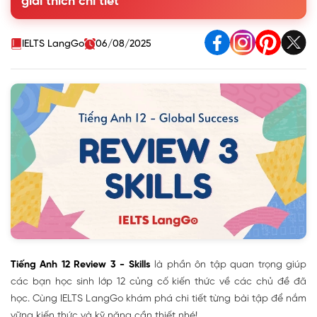
giải thích chi tiết
2. Listen again and choose the correct answer A, B, or
C
Speaking
IELTS LangGo
06/08/2025
Reading
Writing
Tiếng Anh 12 Review 3 - Skills
là phần ôn tập quan trọng giúp
các bạn học sinh lớp 12 củng cố kiến thức về các chủ đề đã
học. Cùng IELTS LangGo khám phá chi tiết từng bài tập để nắm
vững kiến thức và kỹ năng cần thiết nhé!