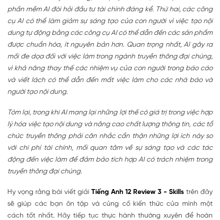
phần mềm AI đòi hỏi đầu tư tài chính đáng kể. Thứ hai, các công
cụ AI có thể làm giảm sự sáng tạo của con người vì việc tạo nội
dung tự động bằng các công cụ AI có thể dẫn đến các sản phẩm
được chuẩn hóa, ít nguyên bản hơn. Quan trọng nhất, AI gây ra
mối đe dọa đối với việc làm trong ngành truyền thông đại chúng,
vì khả năng thay thế các nhiệm vụ của con người trong báo cáo
và viết lách có thể dẫn đến mất việc làm cho các nhà báo và
người tạo nội dung.
Tóm lại, trong khi AI mang lại những lợi thế có giá trị trong việc hợp
lý hóa việc tạo nội dung và nâng cao chất lượng thông tin, các tổ
chức truyền thông phải cân nhắc cẩn thận những lợi ích này so
với chi phí tài chính, mối quan tâm về sự sáng tạo và các tác
động đến việc làm để đảm bảo tích hợp AI có trách nhiệm trong
truyền thông đại chúng.
Hy vọng rằng bài viết giải
Tiếng Anh 12 Review 3 - Skills
trên đây
sẽ giúp các bạn ôn tập và củng cố kiến thức của mình một
cách tốt nhất. Hãy tiếp tục thực hành thường xuyên để hoàn