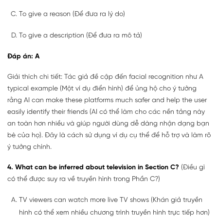
To give a reason (Để đưa ra lý do)
To give a description (Để đưa ra mô tả)
Đáp án: A
Giải thích chi tiết: Tác giả đề cập đến facial recognition như A
typical example (Một ví dụ điển hình) để ủng hộ cho ý tưởng
rằng AI can make these platforms much safer and help the user
easily identify their friends (AI có thể làm cho các nền tảng này
an toàn hơn nhiều và giúp người dùng dễ dàng nhận dạng bạn
bè của họ). Đây là cách sử dụng ví dụ cụ thể để hỗ trợ và làm rõ
ý tưởng chính.
4. What can be inferred about television in Section C?
(Điều gì
có thể được suy ra về truyền hình trong Phần C?)
TV viewers can watch more live TV shows (Khán giả truyền
hình có thể xem nhiều chương trình truyền hình trực tiếp hơn)