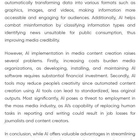
automatically transforming data into various formats such as
graphics, images, and videos, making information more
accessible and engaging for audiences. Additionally, AI helps
combat misinformation by classifying information types and
identifying news unsuitable for public consumption, thus
improving media credibility.
However, AI implementation in media content creation raises
several problems. Firstly, increasing costs burden media
organizations, as developing, installing, and maintaining AI
software requires substantial financial investment. Secondly, AI
tools may reduce people's creativity since automated content
creation using AI tools can lead to standardized, less original
outputs. Most significantly, AI poses a threat to employment in
the mass media industry, as AI's capability of replacing human
tasks in reporting and writing could result in job losses for
journalists and content creators.
In conclusion, while AI offers valuable advantages in streamlining