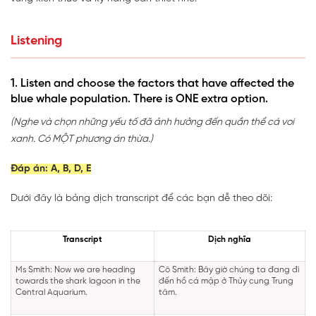
Listening
1. Listen and choose the factors that have affected the
blue whale population. There is ONE extra option.
(Nghe và chọn những yếu tố đã ảnh hưởng đến quần thể cá voi
xanh. Có MỘT phương án thừa.)
Đáp án: A, B, D, E
Dưới đây là bảng dịch transcript để các bạn dễ theo dõi:
Transcript
Dịch nghĩa
Ms Smith: Now we are heading
Cô Smith: Bây giờ chúng ta đang đi
towards the shark lagoon in the
đến hồ cá mập ở Thủy cung Trung
Central Aquarium.
tâm.