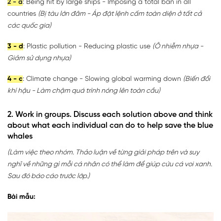
2 - a
: Being hit by large ships - Imposing a total ban in all
countries
(Bị tàu lớn đâm - Áp đặt lệnh cấm toàn diện ở tất cả
các quốc gia)
3 - d
: Plastic pollution - Reducing plastic use
(Ô nhiễm nhựa -
Giảm sử dụng nhựa)
4 - c
: Climate change - Slowing global warming down
(Biến đổi
khí hậu - Làm chậm quá trình nóng lên toàn cầu)
2. Work in groups. Discuss each solution above and think
about what each individual can do to help save the blue
whales
(Làm việc theo nhóm. Thảo luận về từng giải pháp trên và suy
nghĩ về những gì mỗi cá nhân có thể làm để giúp cứu cá voi xanh.
Sau đó báo cáo trước lớp.)
Bài mẫu: