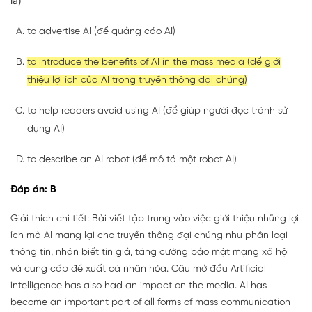
là)
to advertise AI (để quảng cáo AI)
to introduce the benefits of AI in the mass media (để giới
thiệu lợi ích của AI trong truyền thông đại chúng)
to help readers avoid using AI (để giúp người đọc tránh sử
dụng AI)
to describe an AI robot (để mô tả một robot AI)
Đáp án: B
Giải thích chi tiết: Bài viết tập trung vào việc giới thiệu những lợi
ích mà AI mang lại cho truyền thông đại chúng như phân loại
thông tin, nhận biết tin giả, tăng cường bảo mật mạng xã hội
và cung cấp đề xuất cá nhân hóa. Câu mở đầu Artificial
intelligence has also had an impact on the media. AI has
become an important part of all forms of mass communication