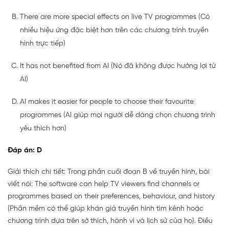
There are more special effects on live TV programmes (Có
nhiều hiệu ứng đặc biệt hơn trên các chương trình truyền
hình trực tiếp)
It has not benefited from AI (Nó đã không được hưởng lợi từ
AI)
AI makes it easier for people to choose their favourite
programmes (AI giúp mọi người dễ dàng chọn chương trình
yêu thích hơn)
Đáp án: D
Giải thích chi tiết: Trong phần cuối đoạn B về truyền hình, bài
viết nói: The software can help TV viewers find channels or
programmes based on their preferences, behaviour, and history
(Phần mềm có thể giúp khán giả truyền hình tìm kênh hoặc
chương trình dựa trên sở thích, hành vi và lịch sử của họ). Điều