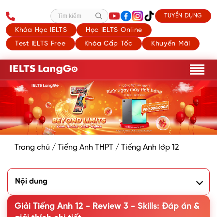
TUYỂN DỤNG
Tìm kiếm
Khóa Học IELTS
Học IELTS Online
Test IELTS Free
Khóa Cấp Tốc
Khuyến Mãi
Trang chủ
/
Tiếng Anh THPT
/
Tiếng Anh lớp 12
Nội dung
Listening
Giải Tiếng Anh 12 - Review 3 - Skills: Đáp án &
1. Listen and choose the factors that have affected the
blue whale population. There is ONE extra option.