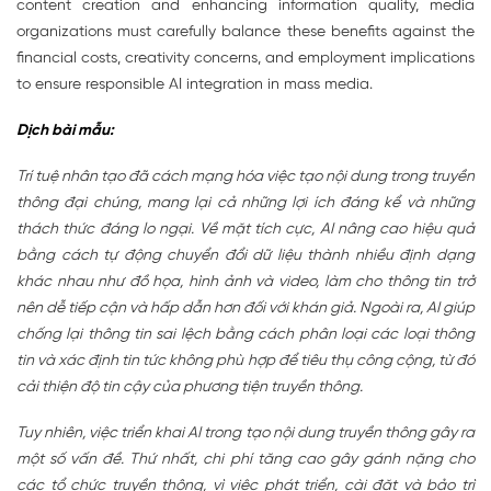
content creation and enhancing information quality, media
organizations must carefully balance these benefits against the
financial costs, creativity concerns, and employment implications
to ensure responsible AI integration in mass media.
Dịch bài mẫu:
Trí tuệ nhân tạo đã cách mạng hóa việc tạo nội dung trong truyền
thông đại chúng, mang lại cả những lợi ích đáng kể và những
thách thức đáng lo ngại. Về mặt tích cực, AI nâng cao hiệu quả
bằng cách tự động chuyển đổi dữ liệu thành nhiều định dạng
khác nhau như đồ họa, hình ảnh và video, làm cho thông tin trở
nên dễ tiếp cận và hấp dẫn hơn đối với khán giả. Ngoài ra, AI giúp
chống lại thông tin sai lệch bằng cách phân loại các loại thông
tin và xác định tin tức không phù hợp để tiêu thụ công cộng, từ đó
cải thiện độ tin cậy của phương tiện truyền thông.
Tuy nhiên, việc triển khai AI trong tạo nội dung truyền thông gây ra
một số vấn đề. Thứ nhất, chi phí tăng cao gây gánh nặng cho
các tổ chức truyền thông, vì việc phát triển, cài đặt và bảo trì