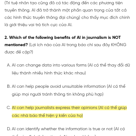
(Trí tuệ nhân tạo cũng đã có tác động đến các phương tiện
truyền thông. AI đã trở thành một phần quan trọng của tất cả
các hình thức truyền thông đại chúng) cho thấy mục đích chính
là giới thiệu vai trò tích cực của AI.
2. Which of the following benefits of AI in journalism is NOT
mentioned?
(Lợi ích nào của AI trong báo chí sau đây KHÔNG
được đề cập?)
AI can change data into various forms (AI có thể thay đổi dữ
liệu thành nhiều hình thức khác nhau)
AI can help people avoid unsuitable information (AI có thể
giúp mọi người tránh thông tin không phù hợp)
AI can help journalists express their opinions (AI có thể giúp
các nhà báo thể hiện ý kiến của họ)
AI can identify whether the information is true or not (AI có