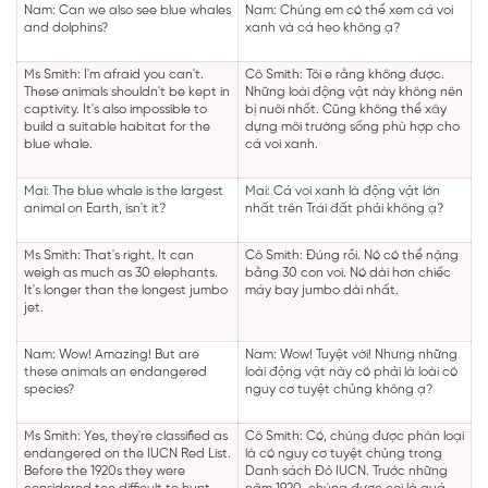
Nam: Can we also see blue whales
Nam: Chúng em có thể xem cá voi
and dolphins?
xanh và cá heo không ạ?
Ms Smith: I'm afraid you can't.
Cô Smith: Tôi e rằng không được.
These animals shouldn't be kept in
Những loài động vật này không nên
captivity. It's also impossible to
bị nuôi nhốt. Cũng không thể xây
build a suitable habitat for the
dựng môi trường sống phù hợp cho
blue whale.
cá voi xanh.
Mai: The blue whale is the largest
Mai: Cá voi xanh là động vật lớn
animal on Earth, isn't it?
nhất trên Trái đất phải không ạ?
Ms Smith: That's right. It can
Cô Smith: Đúng rồi. Nó có thể nặng
weigh as much as 30 elephants.
bằng 30 con voi. Nó dài hơn chiếc
It's longer than the longest jumbo
máy bay jumbo dài nhất.
jet.
Nam: Wow! Amazing! But are
Nam: Wow! Tuyệt vời! Nhưng những
these animals an endangered
loài động vật này có phải là loài có
species?
nguy cơ tuyệt chủng không ạ?
Ms Smith: Yes, they're classified as
Cô Smith: Có, chúng được phân loại
endangered on the IUCN Red List.
là có nguy cơ tuyệt chủng trong
Before the 1920s they were
Danh sách Đỏ IUCN. Trước những