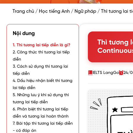
Trang chủ
/
Học tiếng Anh
/
Ngữ pháp
/
Thì tương lai t
Nội dung
Thì tương l
1. Thì tương lai tiếp diễn là gì?
Continuous
2. Công thức thì tương lai tiếp
diễn
3. Cách sử dụng thì tương lai
IELTS LangGo
24/0
tiếp diễn
4. Dấu hiệu nhận biết thì tương
lai tiếp diễn
5. Những lưu ý khi sử dụng thì
tương lai tiếp diễn
6. Phân biệt thì tương lai tiếp
diễn và tương lai hoàn thành
7. Bài tập thì tương lai tiếp diễn
- có đáp án