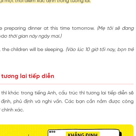
ại một thời điểm xác định trong tương lai.
e preparing dinner at this time tomorrow.
(Mẹ tôi sẽ đang
vào thời gian này ngày mai.)
 the children will be sleeping.
(Vào lúc 10 giờ tối nay, bọn trẻ
 tương lai tiếp diễn
hì khác trong tiếng Anh, cấu trúc thì tương lai tiếp diễn sẽ
 định, phủ định và nghi vấn. Các bạn cần nắm được công
 chính xác.