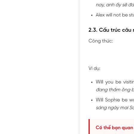
nay, anh ấy sẽ đ
Alex will not be 
2.3. Cấu trúc câu 
Công thức:
Ví dụ:
Will you be visi
đang thăm ông b
Will Sophie be w
sáng ngày mai So
Có thể bạn quan