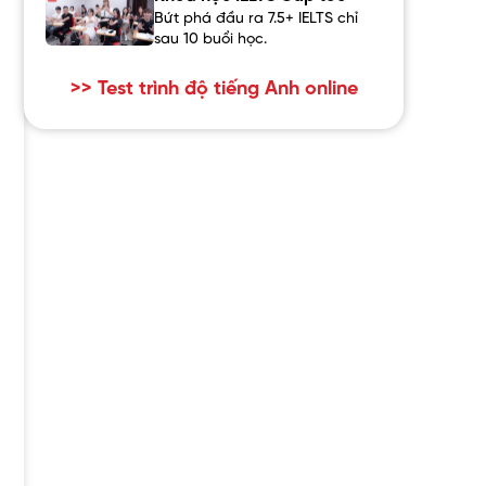
Bứt phá đầu ra 7.5+ IELTS chỉ
sau 10 buổi học.
>> Test trình độ tiếng Anh online