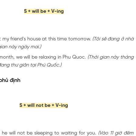
S + will be + V-ing
at my friend’s house at this time tomorrow.
(Tôi sẽ đang ở nhà
gian này ngày mai.)
 month, we will be relaxing in Phu Quoc.
(Thời gian này tháng
ang thư giãn tại Phú Quốc.)
phủ định
S + will not be + V-ing
, he will not be sleeping to waiting for you.
(Vào 11 giờ đêm