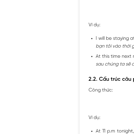
Ví dụ:
I will be staying 
bạn tôi vào thời 
At this time next
sau chúng ta sẽ đ
2.2. Cấu trúc câu 
Công thức:
Ví dụ:
At 11 p.m tonight