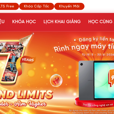
LTS Free
Khóa Cấp Tốc
Khuyến Mãi
ỆU
KHÓA HỌC
LỊCH KHAI GIẢNG
HỌC CÙNG 