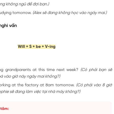
ang không ngủ để đợi bạn.)
studying tomorrow.
(Alex sẽ đang không học vào ngày mai.)
nghi vấn
Will + S + be + V-ing
ting grandparents at this time next week?
(Có phải bạn sẽ
à vào giờ này ngày mai không?)
orking at the factory at 8am tomorrow.
(Có phải vào 8 giờ
phie sẽ đang làm việc tại nhà máy không?)
 tâm: