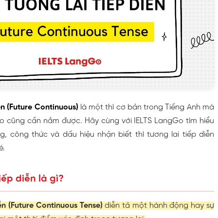
iễn (Future Continuous)
là một thì cơ bản trong Tiếng Anh mà
o cũng cần nắm được. Hãy cùng với IELTS LangGo tìm hiểu
g, công thức và dấu hiệu nhận biết thì tương lai tiếp diễn
é.
tiếp diễn là gì?
iễn (Future Continuous Tense)
diễn tả một hành động hay sự