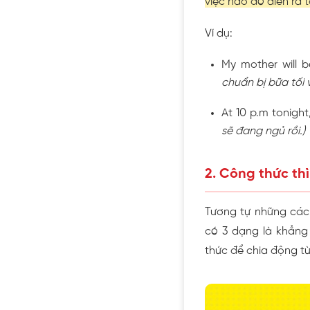
việc nào đó diễn ra t
Ví dụ:
My mother will b
chuẩn bị bữa tối 
At 10 p.m tonight,
sẽ đang ngủ rồi.)
2. Công thức thì
Tương tự những các t
có 3 dạng là khẳng
thức để chia động từ