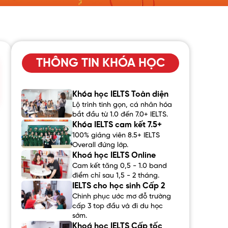
THÔNG TIN KHÓA HỌC
Khóa học IELTS Toàn diện
Lộ trình tinh gọn, cá nhân hóa
bắt đầu từ 1.0 đến 7.0+ IELTS.
Khóa IELTS cam kết 7.5+
100% giảng viên 8.5+ IELTS
Overall đứng lớp.
Khoá học IELTS Online
Cam kết tăng 0,5 - 1.0 band
điểm chỉ sau 1,5 - 2 tháng.
IELTS cho học sinh Cấp 2
Chinh phục ước mơ đỗ trường
cấp 3 top đầu và đi du học
sớm.
Khoá học IELTS Cấp tốc