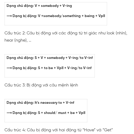
Dạng chủ động: V + somebody + V-ing
⟶ Dạng bị động: V +somebody/something + being + VpII
Cấu trúc 2: Câu bị động với các động từ tri giác như look (nhìn),
hear (nghe), …
Dạng chủ động: S + V + somebody + V-ing/to V-inf
⟶ Dạng bị động: S + to be + VpII + V-ing/to V-inf
Cấu trúc 3: Bị động với câu mệnh lệnh
Dạng chủ động: It’s necessary to + V-inf
⟶ Dạng bị động: S + should/ must + be + VpII
Cấu trúc 4: Câu bị động với hai động từ “Have” và “Get”