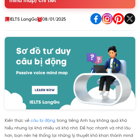
mind map) chi tiết
1.2. Cấu trúc câu bị động đặc biệt trong Tiếng Anh
2. 4 mẫu sơ đồ tư duy câu bị động (passive voice mind
map)
IELTS LangGo
08/01/2025
Kiến thức về
câu bị động
trong tiếng Anh tuy không quá khó
hiểu nhưng lại khá nhiều và khó nhớ. Để học nhanh và nhớ lâu
hơn, bạn nên hệ thống lại những lý thuyết khô khan thành mind