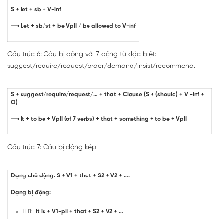
S + let + sb + V-inf
⟶ Let + sb/st + be VpII / be allowed to V-inf
Cấu trúc 6: Câu bị động với 7 động từ đặc biệt:
suggest/require/request/order/demand/insist/recommend.
S + suggest/require/request/… + that + Clause (S + (should) + V -inf +
O)
⟶ It + to be + VpII (of 7 verbs) + that + something + to be + VpII
Cấu trúc 7: Câu bị động kép
Dạng chủ động: S + V1 + that + S2 + V2 + ….
Dạng bị động:
TH1:
It is + V1-pII + that + S2 + V2 + …