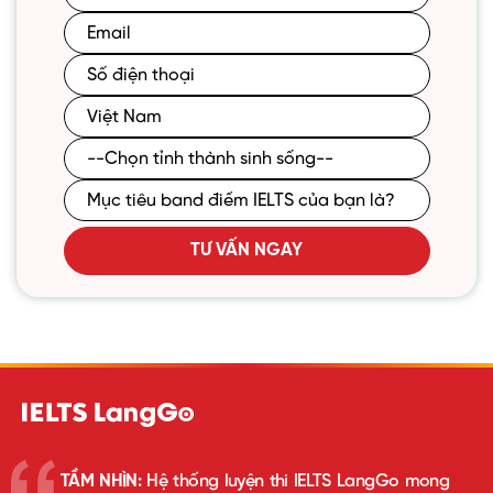
TƯ VẤN NGAY
TẦM NHÌN:
Hệ thống luyện thi IELTS LangGo mong