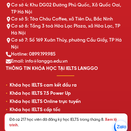
Cơ sở 4: Khu DG02 Đường Phủ Quốc, Xã Quốc Oai,
TP Hà Nội
Cơ sở 5: Tòa Châu Coffee, xã Tiên Du, Bắc Ninh
Cơ sở 6: Tầng 3 toà Hòa Lạc Plaza, xã Hòa Lạc, TP
Hà Nội
Cơ sở 7: Số 169 Xuân Thủy, phường Cầu Giấy, TP Hà
Nội
Hotline: 0899.199.985
Email: info@langgo.edu.vn
THÔNG TIN KHÓA HỌC TẠI IELTS LANGGO
Khóa học IELTS cam kết đầu ra
Khóa học IELTS 7.5 Power Up
Khóa học IELTS Online trực tuyến
Khóa học IELTS cấp tốc
Lịch khai giảng lớp học mới nhất
Đã có 217 học viên đã đăng ký học IELTS trong tháng 8.
Xem lộ
trình
.
Review của học viên LangGo