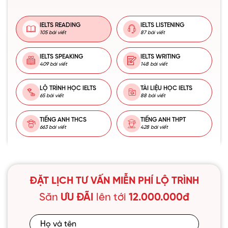
IELTS READING
IELTS LISTENING
105 bài viết
87 bài viết
IELTS SPEAKING
IELTS WRITING
409 bài viết
148 bài viết
LỘ TRÌNH HỌC IELTS
TÀI LIỆU HỌC IELTS
65 bài viết
88 bài viết
TIẾNG ANH THCS
TIẾNG ANH THPT
663 bài viết
428 bài viết
ĐẶT LỊCH TƯ VẤN MIỄN PHÍ LỘ TRÌNH
Săn
ƯU ĐÃI
lên tới
12.000.000đ