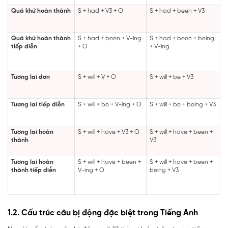
Quá khứ hoàn thành
S + had + V3 + O
S + had + been + V3
Quá khứ hoàn thành
S + had + been + V-ing
S + had + been + being
tiếp diễn
+ O
+ V-ing
Tương lai đơn
S + will + V + O
S + will + be + V3
Tương lai tiếp diễn
S + will + be + V-ing + O
S + will + be + being + V3
Tương lai hoàn
S + will + have + V3 + O
S + will + have + been +
thành
V3
Tương lai hoàn
S + will + have + been +
S + will + have + been +
thành tiếp diễn
V-ing + O
being + V3
1.2. Cấu trúc câu bị động đặc biệt trong Tiếng Anh