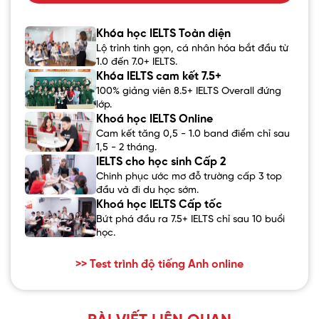
Khóa học IELTS Toàn diện
Lộ trình tinh gọn, cá nhân hóa bắt đầu từ
1.0 đến 7.0+ IELTS.
Khóa IELTS cam kết 7.5+
100% giảng viên 8.5+ IELTS Overall đứng
lớp.
Khoá học IELTS Online
Cam kết tăng 0,5 - 1.0 band điểm chỉ sau
1,5 - 2 tháng.
IELTS cho học sinh Cấp 2
Chinh phục ước mơ đỗ trường cấp 3 top
đầu và đi du học sớm.
Khoá học IELTS Cấp tốc
Bứt phá đầu ra 7.5+ IELTS chỉ sau 10 buổi
học.
>> Test trình độ tiếng Anh online