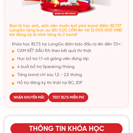
Bạn là học sinh, sinh viên muốn bứt phá band điểm IELTS?
LangGo tặng bạn ưu đãi CỰC LỚN lên tới 12.000.000 VNĐ
khi đăng ký lộ trình tăng từ 2 band!
Khóa học IELTS tại LangGo đảm bảo đầu ra lên đến 7.0+:
CAM KẾT ĐẦU RA theo kết quả thi thật
Học bổ trợ 1:1 với giảng viên đứng lớp
4 buổi bổ trợ Speaking/tháng
Tăng band chỉ sau 1,5 - 2,5 tháng
Hỗ trợ đăng ký thi thật tại BC, IDP
NHẬN KHUYẾN MÃI
TEST IELTS MIỄN PHÍ
THÔNG TIN KHÓA HỌC