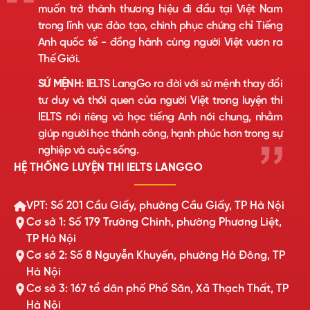
muốn trở thành thương hiệu đi đầu tại Việt Nam
trong lĩnh vực đào tạo, chinh phục chứng chỉ Tiếng
Anh quốc tế - đồng hành cùng người Việt vươn ra
Thế Giới.
SỨ MỆNH:
IELTS LangGo ra đời với sứ mệnh thay đổi
tư duy và thói quen của người Việt trong luyện thi
IELTS nói riêng và học tiếng Anh nói chung, nhằm
giúp người học thành công, hạnh phúc hơn trong sự
nghiệp và cuộc sống.
HỆ THỐNG LUYỆN THI IELTS LANGGO
VPT: Số 201 Cầu Giấy, phường Cầu Giấy, TP Hà Nội
Cơ sở 1: Số 179 Trường Chinh, phường Phương Liệt,
TP Hà Nội
Cơ sở 2: Số 8 Nguyễn Khuyến, phường Hà Đông, TP
Hà Nội
Cơ sở 3: 167 tổ dân phố Phố Săn, Xã Thạch Thất, TP
Hà Nội