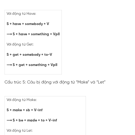
Với động từ Have:
S + have + somebody + V
⟶ S + have + something + VpII
Với động từ Get:
S + get + somebody + to-V
⟶ S + get + something + VpII
Cấu trúc 5: Câu bị động với động từ “Make” và “Let”
Với động từ Make:
S + make + sb + V-inf
⟶ S + be + made + to + V-inf
Với động từ Let: