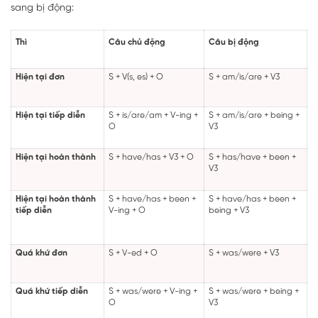
sang bị động:
Thì
Câu chủ động
Câu bị động
Hiện tại đơn
S + V(s, es) + O
S + am/is/are + V3
Hiện tại tiếp diễn
S + is/are/am + V-ing +
S + am/is/are + being +
O
V3
Hiện tại hoàn thành
S + have/has + V3 + O
S + has/have + been +
V3
Hiện tại hoàn thành
S + have/has + been +
S + have/has + been +
tiếp diễn
V-ing + O
being + V3
Quá khứ đơn
S + V-ed + O
S + was/were + V3
Quá khứ tiếp diễn
S + was/were + V-ing +
S + was/were + being +
O
V3