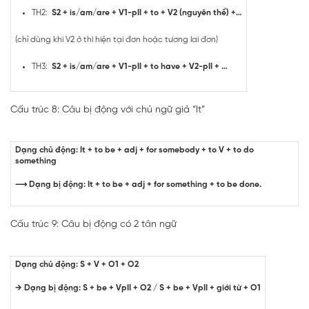
TH2:
S2 + is/am/are + V1-pII + to + V2 (nguyên thể) +…
(chỉ dùng khi V2 ở thì hiện tại đơn hoặc tương lai đơn)
TH3:
S2 + is/am/are + V1-pII + to have + V2-pII + …
Cấu trúc 8: Câu bị động với chủ ngữ giả “It”
Dạng chủ động: It + to be + adj + for somebody + to V + to do
something
⟶ Dạng bị động: It + to be + adj + for something + to be done.
Cấu trúc 9: Câu bị động có 2 tân ngữ
Dạng chủ động: S + V + O1 + O2
→ Dạng bị động: S + be + VpII + O2 / S + be + VpII + giới từ + O1