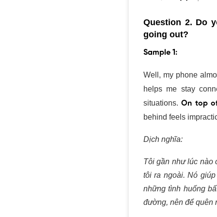
Question 2. Do 
going out?
Sample 1:
Well, my phone almo
It helps me stay co
situations.
On top of
behind feels impracti
Dịch nghĩa:
Tôi gần như lúc nào
khi tôi ra ngoài. Nó g
lý những tình huống 
chỉ đường, nên để qu
Vocabulary: