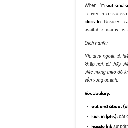
When I’m
out and a
convenience stores e
kicks in
. Besides, c
available nearby ins
Dịch nghĩa:
Khi đi ra ngoài, tôi 
ở khắp nơi, tôi thấ
đó, việc mang theo 
chọn có sẵn xung q
Vocabulary:
out and about (ph
kick in (phr.):
bắt 
hassle (n):
sự bất 