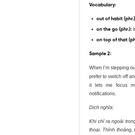
out of habit
(phr.
on the go (phr.):
on top of that (ph
Sample 2:
When I’m stepping o
then
, I prefer to s
going without it le
checking notification
Dịch nghĩa:
Khi chỉ ra ngoài tr
điện thoại. Thỉnh th
những việc vặt nhan