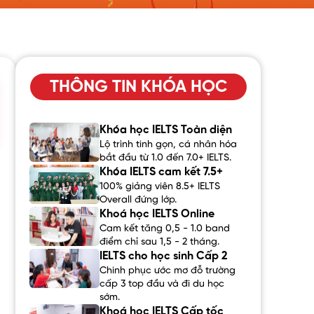
THÔNG TIN KHÓA HỌC
Khóa học IELTS Toàn diện
Lộ trình tinh gọn, cá nhân hóa
bắt đầu từ 1.0 đến 7.0+ IELTS.
Khóa IELTS cam kết 7.5+
100% giảng viên 8.5+ IELTS
Overall đứng lớp.
Khoá học IELTS Online
Cam kết tăng 0,5 - 1.0 band
điểm chỉ sau 1,5 - 2 tháng.
IELTS cho học sinh Cấp 2
Chinh phục ước mơ đỗ trường
cấp 3 top đầu và đi du học
sớm.
Khoá học IELTS Cấp tốc