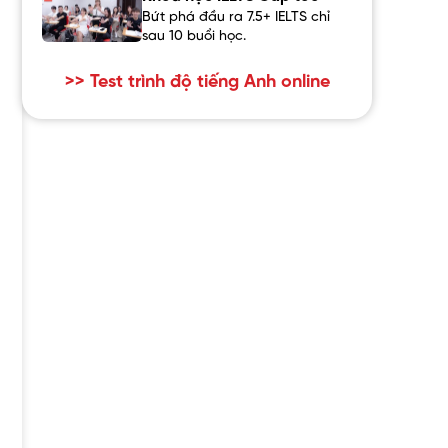
Bứt phá đầu ra 7.5+ IELTS chỉ
sau 10 buổi học.
>> Test trình độ tiếng Anh online