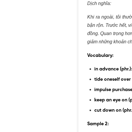
Dịch nghĩa:
Khi ra ngoài, tôi t
ngày bận rộn. Trước 
sắm bốc đồng. Quan 
độ ăn uống và giảm 
Vocabulary:
in advance
(phr.)
tide oneself over
impulse purchas
keep an eye on (p
cut down on (phr.
Sample 2: