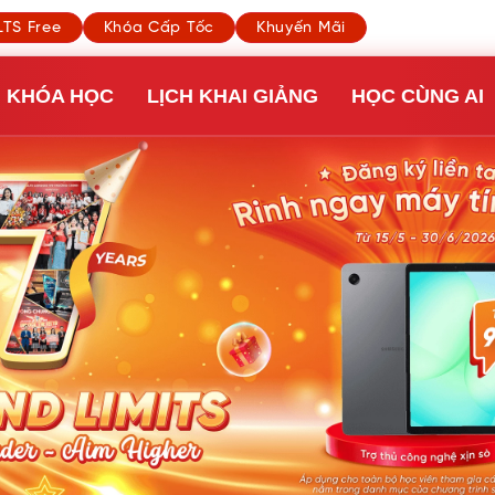
LTS Free
Khóa Cấp Tốc
Khuyến Mãi
ỆU
KHÓA HỌC
LỊCH KHAI GIẢNG
HỌC CÙNG 