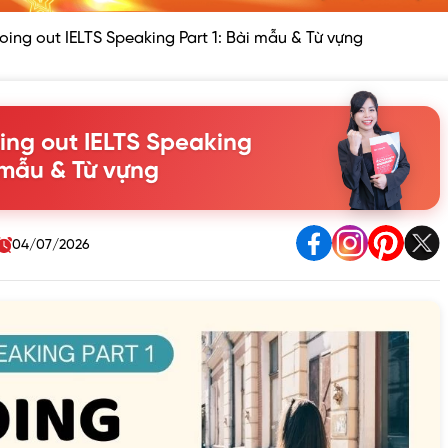
oing out IELTS Speaking Part 1: Bài mẫu & Từ vựng
ing out IELTS Speaking
i mẫu & Từ vựng
04/07/2026