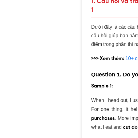
1. Câu hỏi và t
1
Dưới đây là các câu
mỗi câu hỏi giúp bạn
để ghi điểm trong ph
>>> Xem thêm:
10+ c
Question 1. Do yo
Sample 1:
When I head out, I
days. For one thin
impulse purchases
.
an eye on
what I ea