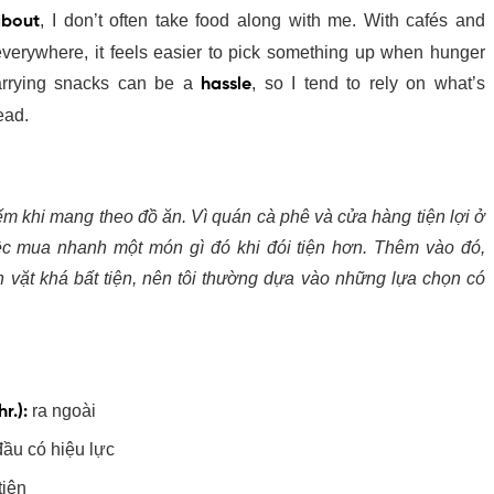
bout
, I don’t often take food along with me. With cafés and
verywhere, it feels easier to pick something up when hunger
arrying snacks can be a
hassle
, so I tend to rely on what’s
tead.
hiếm khi mang theo đồ ăn. Vì quán cà phê và cửa hàng tiện lợi
y việc mua nhanh một món gì đó khi đói tiện hơn. Thêm vào
đồ ăn vặt khá bất tiện, nên tôi thường dựa vào những lựa
uanh.
r.):
ra ngoài
đầu có hiệu lực
tiện