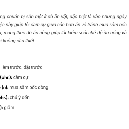
hường chuẩn bị sẵn một ít đồ ăn vặt, đặc biệt là vào những
hết, việc này giúp tôi cầm cự giữa các bữa ăn và tránh mua
trọng hơn, mang theo đồ ăn riêng giúp tôi kiểm soát chế
những khoản chi không cần thiết.
:
làm trước, đặt trước
(phr.):
cầm cự
e
(n):
mua sắm bốc đồng
hr.):
chú ý đến
):
giảm