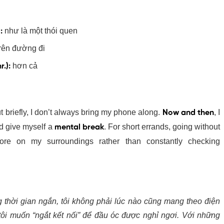
):
như là một thói quen
trên đường đi
r.):
hơn cả
ut briefly, I don’t always bring my phone along.
Now and
witch off and give myself a
mental break
. For short errands,
ts me focus more on my surroundings rather than constantly
s.
ong thời gian ngắn, tôi không phải lúc nào cũng mang theo
oảng, tôi muốn “ngắt kết nối” để đầu óc được nghỉ ngơi. Với
h, việc không dùng điện thoại giúp tôi chú ý hơn đến xung