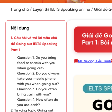
Trang chủ
/
Luyện thi IELTS Speaking online
/
Giải đề G
Nội dung
Giải đề Go
1. Câu hỏi và trả lời mẫu chủ
Part 1: Bà
đề Going out IELTS Speaking
Part 1
Question 1. Do you bring
Ms. Vương Kiều Trinh
food or snacks with you
when going out?
Question 2. Do you always
take your mobile phone
with you when going out?
Question 3. Do you often
bring cash with you?
Question 4. How often do
you use cash?
2. Từ vựng topic Going out