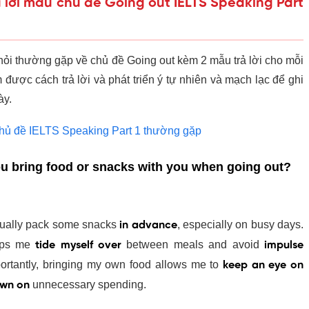
rả lời mẫu chủ đề Going out IELTS Speaking Part
 hỏi thường gặp về chủ đề Going out kèm 2 mẫu trả lời cho
 nắm được cách trả lời và phát triển ý tự nhiên và mạch lạc
ần thi này.
hủ đề IELTS Speaking Part 1 thường gặp
u bring food or snacks with you when going out?
 usually pack some snacks
in advance
, especially on busy
g, it helps me
tide myself over
between meals and avoid
 More importantly, bringing my own food allows me to
keep
t and
cut down on
unnecessary spending.