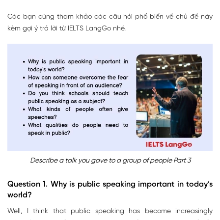
Các bạn cùng tham khảo các câu hỏi phổ biến về chủ đề này
kèm gợi ý trả lời từ IELTS LangGo nhé.
Describe a talk you gave to a group of people Part 3
Question 1. Why is public speaking important in today’s
world?
Well, I think that public speaking has become increasingly