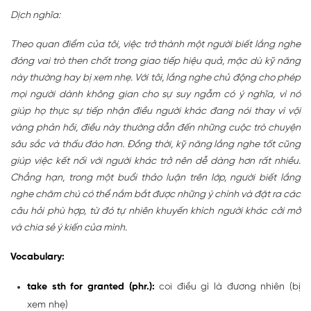
Dịch nghĩa:
Theo quan điểm của tôi, việc trở thành một người biết lắng nghe
đóng vai trò then chốt trong giao tiếp hiệu quả, mặc dù kỹ năng
này thường hay bị xem nhẹ. Với tôi, lắng nghe chủ động cho phép
mọi người dành không gian cho sự suy ngẫm có ý nghĩa, vì nó
giúp họ thực sự tiếp nhận điều người khác đang nói thay vì vội
vàng phản hồi, điều này thường dẫn đến những cuộc trò chuyện
sâu sắc và thấu đáo hơn. Đồng thời, kỹ năng lắng nghe tốt cũng
giúp việc kết nối với người khác trở nên dễ dàng hơn rất nhiều.
Chẳng hạn, trong một buổi thảo luận trên lớp, người biết lắng
nghe chăm chú có thể nắm bắt được những ý chính và đặt ra các
câu hỏi phù hợp, từ đó tự nhiên khuyến khích người khác cởi mở
và chia sẻ ý kiến của mình.
Vocabulary:
take sth for granted (phr.):
coi điều gì là đương nhiên (bị
xem nhẹ)