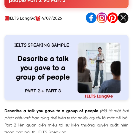
people Part 2 và Part 3
Part 2
3. Describe a talk you gave to a group of people Part 3
Questions
IELTS LangGo
14/07/2026
Describe a talk you gave to a group of people
(Mô tả một bài
phát biểu mà bạn từng thể hiện trước nhiều người)
là một đề bài
Part 2 liên quan đến miêu tả sự kiện thường xuyên xuất hiện
trong các bài thi IELTS Speaking.