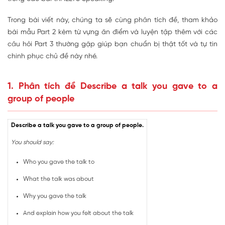
Trong bài viết này, chúng ta sẽ cùng phân tích đề, tham khảo
bài mẫu Part 2 kèm từ vựng ăn điểm và luyện tập thêm với các
câu hỏi Part 3 thường gặp giúp bạn chuẩn bị thật tốt và tự tin
chinh phục chủ đề này nhé.
1. Phân tích đề Describe a talk you gave to a
group of people
Describe a talk you gave to a group of people.
You should say:
Who you gave the talk to
What the talk was about
Why you gave the talk
And explain how you felt about the talk