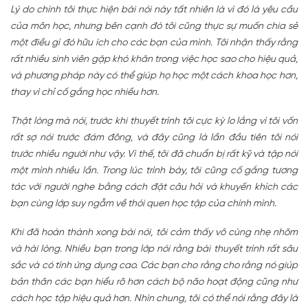
Lý do chính tôi thực hiện bài nói này tất nhiên là vì đó là yêu cầu
của môn học, nhưng bên cạnh đó tôi cũng thực sự muốn chia sẻ
một điều gì đó hữu ích cho các bạn của mình. Tôi nhận thấy rằng
rất nhiều sinh viên gặp khó khăn trong việc học sao cho hiệu quả,
và phương pháp này có thể giúp họ học một cách khoa học hơn,
thay vì chỉ cố gắng học nhiều hơn.
Thật lòng mà nói, trước khi thuyết trình tôi cực kỳ lo lắng vì tôi vốn
rất sợ nói trước đám đông, và đây cũng là lần đầu tiên tôi nói
trước nhiều người như vậy. Vì thế, tôi đã chuẩn bị rất kỹ và tập nói
một mình nhiều lần. Trong lúc trình bày, tôi cũng cố gắng tương
tác với người nghe bằng cách đặt câu hỏi và khuyến khích các
bạn cùng lớp suy ngẫm về thói quen học tập của chính mình.
Khi đã hoàn thành xong bài nói, tôi cảm thấy vô cùng nhẹ nhõm
và hài lòng. Nhiều bạn trong lớp nói rằng bài thuyết trình rất sâu
sắc và có tính ứng dụng cao. Các bạn cho rằng cho rằng nó giúp
bản thân các bạn hiểu rõ hơn cách bộ não hoạt động cũng như
cách học tập hiệu quả hơn. Nhìn chung, tôi có thể nói rằng đây là