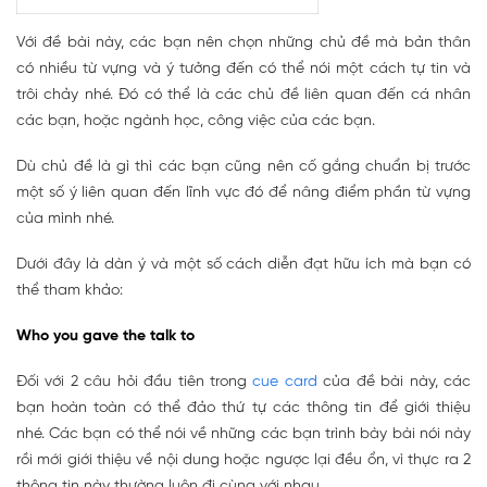
Với đề bài này, các bạn nên chọn những chủ đề mà bản thân
có nhiều từ vựng và ý tưởng đến có thể nói một cách tự tin và
trôi chảy nhé. Đó có thể là các chủ đề liên quan đến cá nhân
các bạn, hoặc ngành học, công việc của các bạn.
Dù chủ đề là gì thì các bạn cũng nên cố gắng chuẩn bị trước
một số ý liên quan đến lĩnh vực đó để nâng điểm phần từ vựng
của mình nhé.
Dưới đây là dàn ý và một số cách diễn đạt hữu ích mà bạn có
thể tham khảo:
Who you gave the talk to
Đối với 2 câu hỏi đầu tiên trong
cue card
của đề bài này, các
bạn hoàn toàn có thể đảo thứ tự các thông tin để giới thiệu
nhé. Các bạn có thể nói về những các bạn trình bày bài nói này
rồi mới giới thiệu về nội dung hoặc ngược lại đều ổn, vì thực ra 2
thông tin này thường luôn đi cùng với nhau.