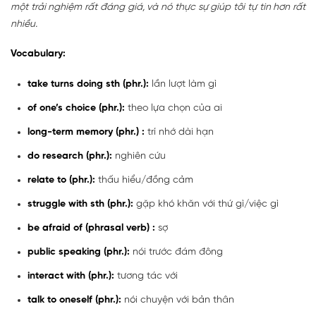
một trải nghiệm rất đáng giá, và nó thực sự giúp tôi tự tin hơn rất
nhiều.
Vocabulary:
take turns doing sth (phr.):
lần lượt làm gì
of one’s choice (phr.):
theo lựa chọn của ai
long-term memory (phr.)
:
trí nhớ dài hạn
do research (phr.):
nghiên cứu
relate to (phr.):
thấu hiểu/đồng cảm
struggle with sth (phr.):
gặp khó khăn với thứ gì/việc gì
be afraid of (phrasal verb)
:
sợ
public speaking (phr.):
nói trước đám đông
interact with (phr.):
tương tác với
talk to oneself (phr.):
nói chuyện với bản thân