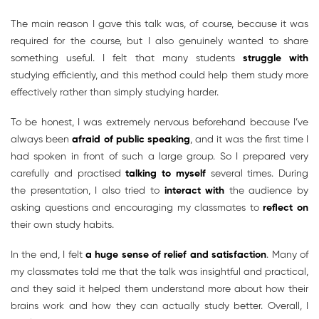
The main reason I gave this talk was, of course, because it was
required for the course, but I also genuinely wanted to share
something useful. I felt that many students
struggle with
studying efficiently, and this method could help them study more
effectively rather than simply studying harder.
To be honest, I was extremely nervous beforehand because I’ve
always been
afraid of public speaking
, and it was the first time I
had spoken in front of such a large group. So I prepared very
carefully and practised
talking to myself
several times. During
the presentation, I also tried to
interact with
the audience by
asking questions and encouraging my classmates to
reflect on
their own study habits.
In the end, I felt
a huge sense of relief
and satisfaction
. Many of
my classmates told me that the talk was insightful and practical,
and they said it helped them understand more about how their
brains work and how they can actually study better. Overall, I