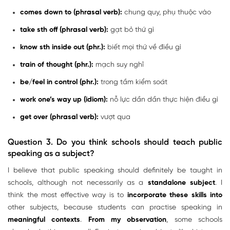
comes down to (phrasal verb):
chung quy, phụ thuộc vào
take sth off (phrasal verb):
gạt bỏ thứ gì
know sth inside out (phr.):
biết mọi thứ về điều gì
train of thought (phr.):
mạch suy nghĩ
be/feel in control (phr.):
trong tầm kiểm soát
work one’s way up (idiom):
nỗ lực dần dần thực hiện điều gì
get over (phrasal verb):
vượt qua
Question 3. Do you think schools should teach public
speaking as a subject?
I believe that public speaking should definitely be taught in
schools, although not necessarily as a
standalone subject
. I
think the most effective way is to
incorporate these skills into
other subjects, because students can practise speaking in
meaningful contexts
.
From my observation
, some schools