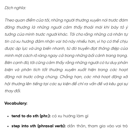
Dịch nghĩa:
Theo quan điểm của tôi, những người thường xuyên nói trước đám
đông thường là những người cảm thấy thoải mái khi bày tỏ ý
tưởng của mình trước người khác. Tôi cho rằng những cá nhân tự
tin có xu hướng đảm nhận vai trò này nhiều hơn, vì họ có thể chịu
được áp lực và ứng biến nhanh, từ đó truyền đạt thông điệp của
mình một cách rõ ràng ngay cả trong những bối cảnh trang trọng.
Bên cạnh đó, tôi cũng cảm thấy rằng những người có tư duy phản
biện và phân tích tốt thường xuyên xuất hiện trong các hoạt
động nói trước công chúng. Chẳng hạn, các nhà hoạt động xã
hội thường lên tiếng tại các sự kiện để chỉ ra vấn đề và kêu gọi sự
thay đổi.
Vocabulary:
tend to do sth (phr.):
có xu hướng làm gì
step into sth (phrasal verb):
dấn thân, tham gia vào vai trò