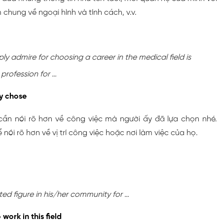
 chung về ngoại hình và tính cách, v.v.
ly admire for choosing a career in the medical field is
 profession for …
y chose
cần nói rõ hơn về công việc mà người ấy đã lựa chọn nhé.
nói rõ hơn về vị trí công việc hoặc nơi làm việc của họ.
ted figure in his/her community for …
work in this field