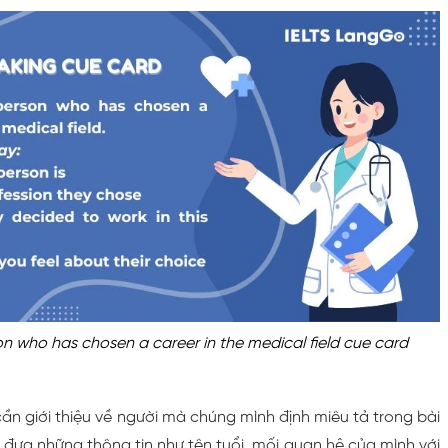
n who has chosen a career in the medical field cue card
cần giới thiệu về người mà chúng mình định miêu tả trong bài
 đưa những thông tin như tên tuổi, mối quan hệ của mình với