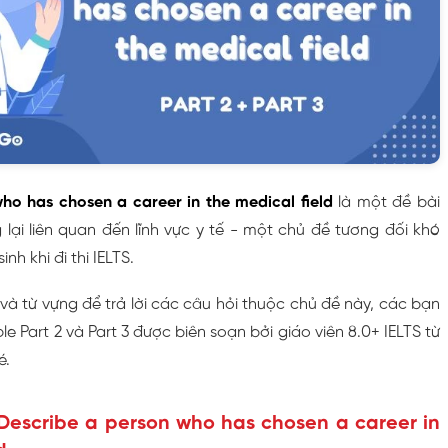
ho has chosen a career in the medical field
là một đề bài
lại liên quan đến lĩnh vực y tế - một chủ đề tương đối khó
inh khi đi thi IELTS.
à từ vựng để trả lời các câu hỏi thuộc chủ đề này, các bạn
 Part 2 và Part 3 được biên soạn bởi giáo viên 8.0+ IELTS từ
é.
 Describe a person who has chosen a career in