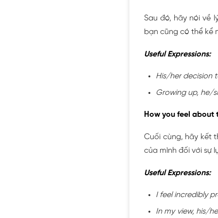
Sau đó, hãy nói về l
bạn cũng có thể kể 
Useful Expressions:
His/her decision
Growing up, he/s
How you feel about 
Cuối cùng, hãy kết t
của mình đối với sự 
Useful Expressions:
I feel incredibly
In my view, his/h