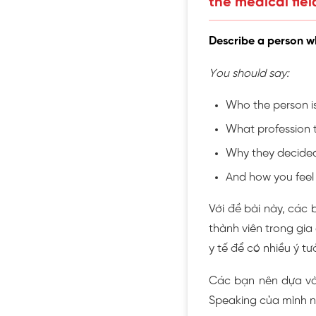
the medical fiel
Describe a person wh
You should say:
Who the person i
What profession 
Why they decided 
And how you feel 
Với đề bài này, các 
thành viên trong gia
y tế để có nhiều ý tưở
Các bạn nên dựa vào
Speaking của mình n