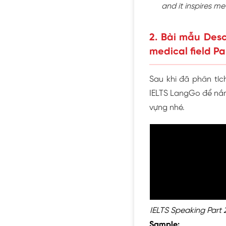
and it inspires me
2. Bài mẫu Desc
medical field Pa
Sau khi đã phân tíc
IELTS LangGo để nắm 
vựng nhé.
IELTS Speaking Part 
Sample: