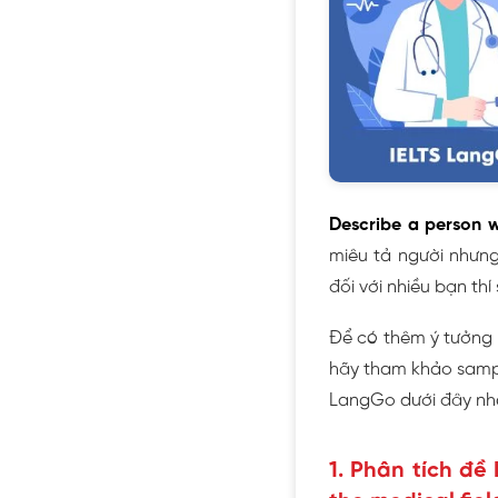
Describe a person w
miêu tả người nhưng 
đối với nhiều bạn thí s
Để có thêm ý tưởng v
hãy tham khảo sample
LangGo dưới đây nh
1. Phân tích đề