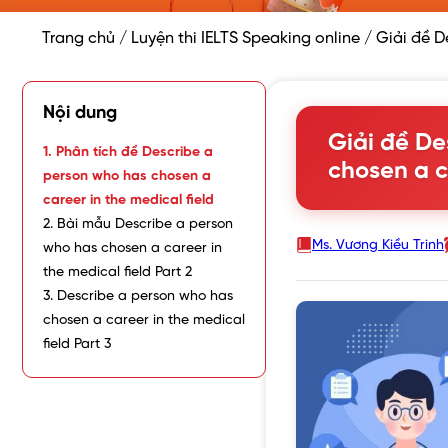
Trang chủ
/
Luyện thi IELTS Speaking online
/
Giải đề D
Nội dung
Giải đề De
1. Phân tích đề Describe a
chosen a c
person who has chosen a
career in the medical field
2. Bài mẫu Describe a person
Ms. Vương Kiều Trinh
who has chosen a career in
the medical field Part 2
3. Describe a person who has
chosen a career in the medical
field Part 3