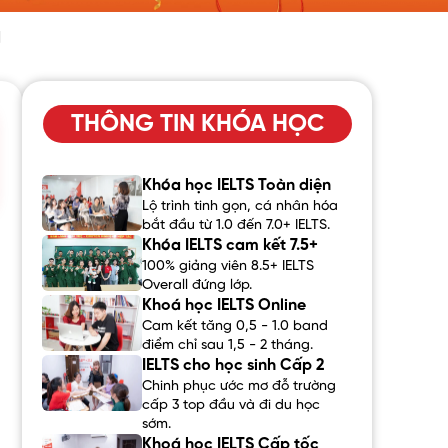
d
THÔNG TIN KHÓA HỌC
Khóa học IELTS Toàn diện
Lộ trình tinh gọn, cá nhân hóa
bắt đầu từ 1.0 đến 7.0+ IELTS.
Khóa IELTS cam kết 7.5+
100% giảng viên 8.5+ IELTS
Overall đứng lớp.
Khoá học IELTS Online
Cam kết tăng 0,5 - 1.0 band
điểm chỉ sau 1,5 - 2 tháng.
IELTS cho học sinh Cấp 2
Chinh phục ước mơ đỗ trường
cấp 3 top đầu và đi du học
sớm.
Khoá học IELTS Cấp tốc