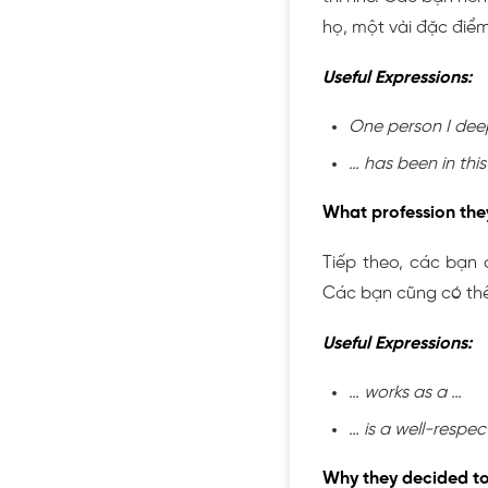
họ, một vài đặc điểm
Useful Expressions:
One person I deep
… has been in this
What profession the
Tiếp theo, các bạn 
Các bạn cũng có thể 
Useful Expressions:
… works as a …
… is a well-respec
Why they decided to 