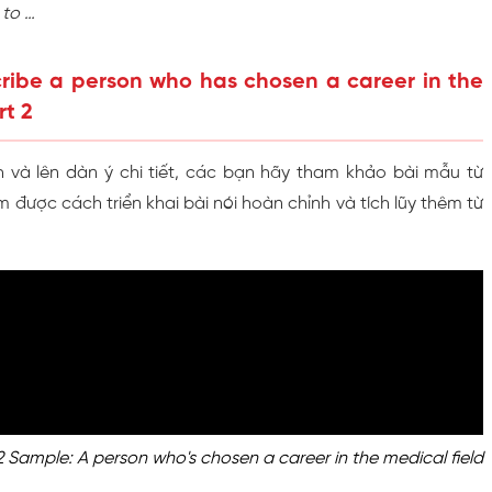
 to …
ribe a person who has chosen a career in the
rt 2
h và lên dàn ý chi tiết, các bạn hãy tham khảo bài mẫu từ
được cách triển khai bài nói hoàn chỉnh và tích lũy thêm từ
2 Sample: A person who's chosen a career in the medical field