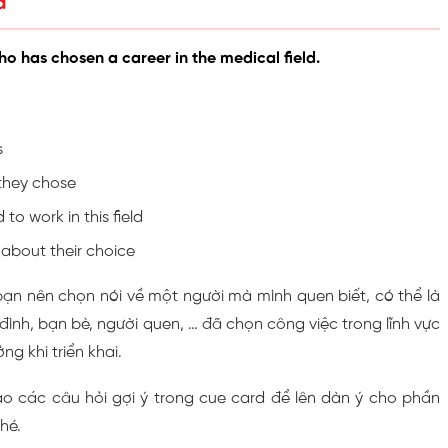
d
o has chosen a career in the medical field.
s
they chose
to work in this field
about their choice
bạn nên chọn nói về một người mà mình quen biết, có thể là
 đình, bạn bè, người quen, … đã chọn công việc trong lĩnh vực
ng khi triển khai.
 các câu hỏi gợi ý trong cue card để lên dàn ý cho phần
hé.