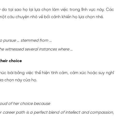
ý do tại sao họ lại lựa chọn làm việc trong lĩnh vực này. Các
một câu chuyện nhỏ về bối cảnh khiến họ lựa chọn nhé.
 to pursue … stemmed from …
he witnessed several instances where …
their choice
húc bài bằng việc thể hiện tình cảm, cảm xúc hoặc suy nghĩ
lựa chọn này của họ.
 proud of her choice because
er career path is a perfect blend of intellect and compassion,