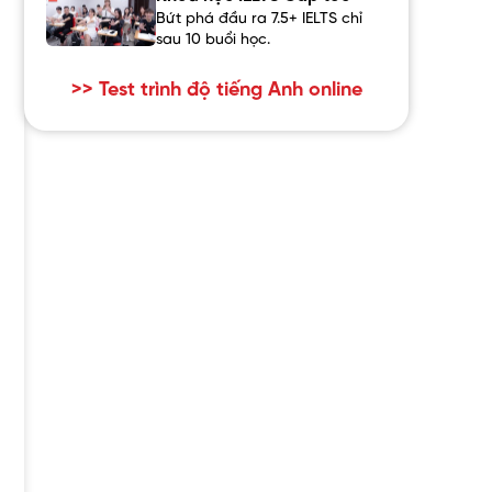
Bứt phá đầu ra 7.5+ IELTS chỉ
sau 10 buổi học.
>> Test trình độ tiếng Anh online