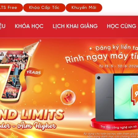
LTS Free
Khóa Cấp Tốc
Khuyến Mãi
ỆU
KHÓA HỌC
LỊCH KHAI GIẢNG
HỌC CÙNG 