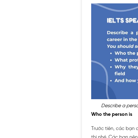
Describe a perso
Who the person is
Trước tiên, các bạn 
thi nhé. Các bạn nên