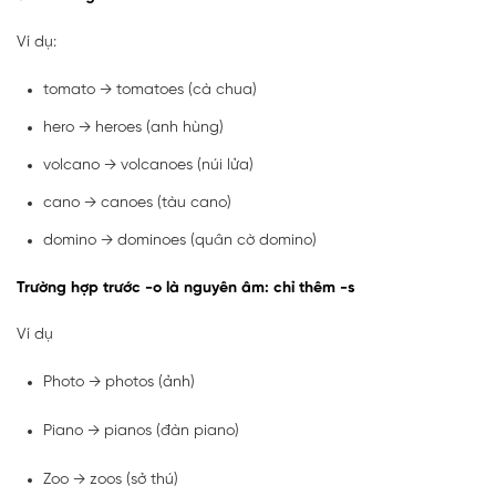
Ví dụ:
tomato → tomatoes (cà chua)
hero → heroes (anh hùng)
volcano → volcanoes (núi lửa)
cano → canoes (tàu cano)
domino → dominoes (quân cờ domino)
Trường hợp trước -o là nguyên âm: chỉ thêm -s
Ví dụ
Photo → photos (ảnh)
Piano → pianos (đàn piano)
Zoo → zoos (sở thú)