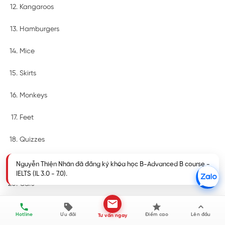
Kangaroos
Hamburgers
Mice
Skirts
Monkeys
Feet
Quizzes
Wolves
Cars
Bài 2:
Hotline
Ưu đãi
Điểm cao
Lên đầu
Tư vấn ngay