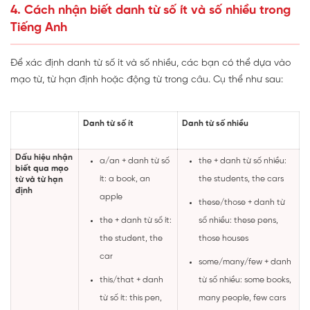
4. Cách nhận biết danh từ số ít và số nhiều trong
Tiếng Anh
Để xác định danh từ số ít và số nhiều, các bạn có thể dựa vào
mạo từ, từ hạn định hoặc động từ trong câu. Cụ thể như sau:
Danh từ số ít
Danh từ số nhiều
Dấu hiệu nhận
a/an + danh từ số
the + danh từ số nhiều:
biết qua mạo
ít:
a book, an
the students, the cars
từ và từ hạn
định
apple
these/those + danh từ
the + danh từ số ít:
số nhiều:
these pens,
the student, the
those houses
car
some/many/few + danh
this/that + danh
từ số nhiều:
some books,
từ số ít:
this pen,
many people, few cars