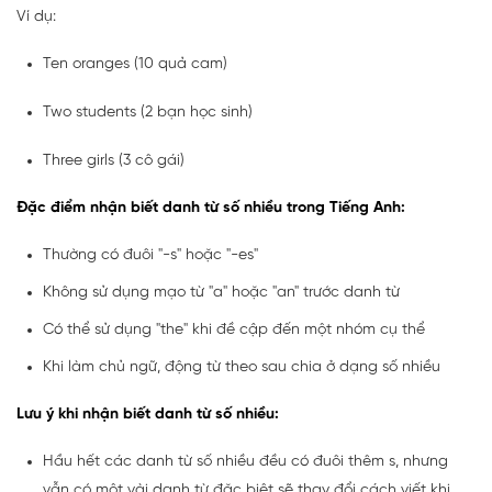
Ví dụ:
Ten oranges (10 quả cam)
Two students (2 bạn học sinh)
Three girls (3 cô gái)
Đặc điểm nhận biết danh từ số nhiều trong Tiếng Anh:
Thường có đuôi "-s" hoặc "-es"
Không sử dụng mạo từ "a" hoặc "an" trước danh từ
Có thể sử dụng "the" khi đề cập đến một nhóm cụ thể
Khi làm chủ ngữ, động từ theo sau chia ở dạng số nhiều
Lưu ý khi nhận biết danh từ số nhiều:
Hầu hết các danh từ số nhiều đều có đuôi thêm s, nhưng
vẫn có một vài danh từ đặc biệt sẽ thay đổi cách viết khi