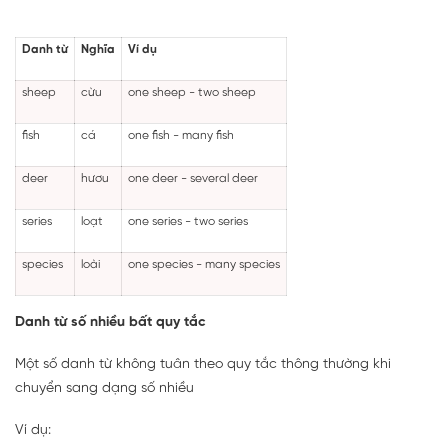
Danh từ
Nghĩa
Ví dụ
sheep
cừu
one sheep - two sheep
fish
cá
one fish - many fish
deer
hươu
one deer - several deer
series
loạt
one series - two series
species
loài
one species - many species
Danh từ số nhiều bất quy tắc
Một số danh từ không tuân theo quy tắc thông thường khi
chuyển sang dạng số nhiều
Ví dụ: