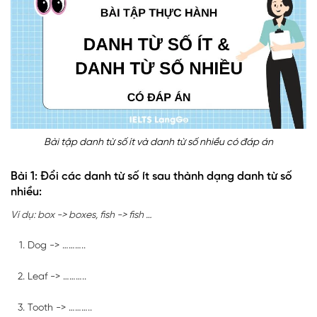
Bài tập danh từ số ít và danh từ số nhiều có đáp án
Bài 1: Đổi các danh từ số ít sau thành dạng danh từ số
nhiều:
Ví dụ: box -> boxes, fish -> fish …
Dog -> ………..
Leaf -> ………..
Tooth -> ………..