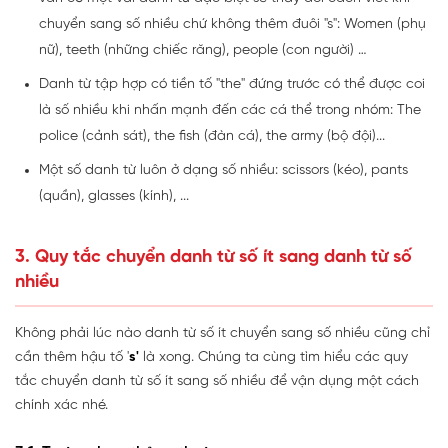
chuyển sang số nhiều chứ không thêm đuôi "s": Women (phụ
nữ), teeth (những chiếc răng), people (con người) …
Danh từ tập hợp có tiền tố "the" đứng trước có thể được coi
là số nhiều khi nhấn mạnh đến các cá thể trong nhóm: The
police (cảnh sát), the fish (đàn cá), the army (bộ đội)...
Một số danh từ luôn ở dạng số nhiều: scissors (kéo), pants
(quần), glasses (kính), ...
3. Quy tắc chuyển danh từ số ít sang danh từ số
nhiều
Không phải lúc nào danh từ số ít chuyển sang số nhiều cũng chỉ
cần thêm hậu tố '
s'
là xong. Chúng ta cùng tìm hiểu các quy
tắc chuyển danh từ số ít sang số nhiều để vận dụng một cách
chính xác nhé.