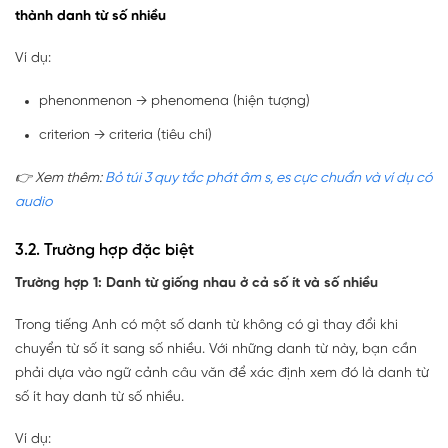
thành danh từ số nhiều
Ví dụ:
phenonmenon → phenomena (hiện tượng)
criterion → criteria (tiêu chí)
👉 Xem thêm:
Bỏ túi 3 quy tắc phát âm s, es cực chuẩn và ví dụ có
audio
3.2. Trường hợp đặc biệt
Trường hợp 1: Danh từ giống nhau ở cả số ít và số nhiều
Trong tiếng Anh có một số danh từ không có gì thay đổi khi
chuyển từ số ít sang số nhiều. Với những danh từ này, bạn cần
phải dựa vào ngữ cảnh câu văn để xác định xem đó là danh từ
số ít hay danh từ số nhiều.
Ví dụ: