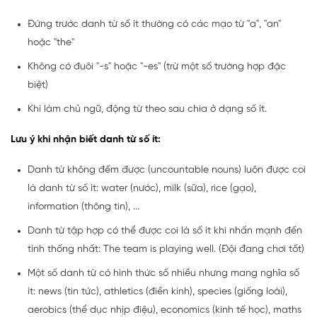
Đứng trước danh từ số ít thường có các mạo từ "a", "an"
hoặc "the"
Không có đuôi "-s" hoặc "-es" (trừ một số trường hợp đặc
biệt)
Khi làm chủ ngữ, động từ theo sau chia ở dạng số ít.
Lưu ý khi nhận biết danh từ số ít:
Danh từ không đếm được (uncountable nouns) luôn được coi
là danh từ số ít: water (nước), milk (sữa), rice (gạo),
information (thông tin), ...
Danh từ tập hợp có thể được coi là số ít khi nhấn mạnh đến
tính thống nhất: The team is playing well. (Đội đang chơi tốt)
Một số danh từ có hình thức số nhiều nhưng mang nghĩa số
ít: news (tin tức), athletics (điền kinh), species (giống loài),
aerobics (thể dục nhịp điệu), economics (kinh tế học), maths