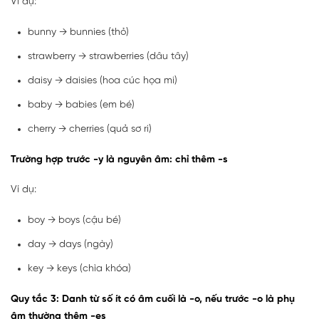
Ví dụ:
bunny → bunnies (thỏ)
strawberry → strawberries (dâu tây)
daisy → daisies (hoa cúc họa mi)
baby → babies (em bé)
cherry → cherries (quả sơ ri)
Trường hợp trước -y là nguyên âm: chỉ thêm -s
Ví dụ:
boy → boys (cậu bé)
day → days (ngày)
key → keys (chìa khóa)
Quy tắc 3: Danh từ số ít có âm cuối là -o, nếu trước -o là phụ
âm thường thêm -es