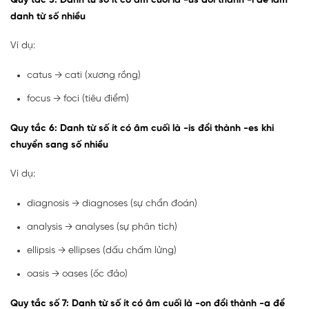
Quy tắc 5: Danh từ số ít có âm cuối là -us đổi thành -i để làm
danh từ số nhiều
Ví dụ:
catus → cati (xương rồng)
focus → foci (tiêu điểm)
Quy tắc 6: Danh từ số ít có âm cuối là -is đổi thành -es khi
chuyển sang số nhiều
Ví dụ:
diagnosis → diagnoses (sự chẩn đoán)
analysis → analyses (sự phân tích)
ellipsis → ellipses (dấu chấm lửng)
oasis → oases (ốc đảo)
Quy tắc số 7: Danh từ số ít có âm cuối là -on đổi thành -a để