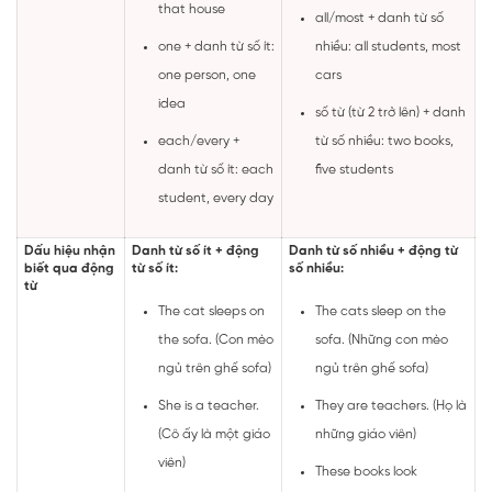
that house
all/most + danh từ số
one + danh từ số ít:
nhiều:
all students, most
one person, one
cars
idea
số từ (từ 2 trở lên) + danh
each/every +
từ số nhiều:
two books,
danh từ số ít:
each
five students
student, every day
Dấu hiệu nhận
Danh từ số ít + động
Danh từ số nhiều + động từ
biết qua động
từ số ít:
số nhiều:
từ
The cat sleeps on
The cats sleep on the
the sofa. (Con mèo
sofa. (Những con mèo
ngủ trên ghế sofa)
ngủ trên ghế sofa)
She is a teacher.
They are teachers. (Họ là
(Cô ấy là một giáo
những giáo viên)
viên)
These books look