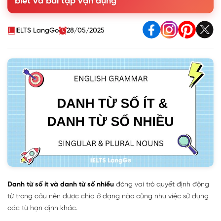
biết và bài tập vận dụng
4. Cách nhận biết danh từ số ít và số nhiều trong Tiếng Anh
5. Tổng hợp một số danh từ số nhiều bất quy tắc thông
dụng
IELTS LangGo
28/05/2025
6. Bài tập danh từ số ít và số nhiều trong Tiếng Anh
Danh từ số ít và danh từ số
nhiều
đóng vai trò quyết định động
từ trong câu nên được chia ở dạng nào cũng như việc sử dụng
các từ hạn định khác.