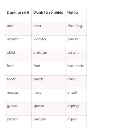
Danh từ số ít
Danh từ số nhiều
Nghĩa
man
men
đàn ông
woman
women
phụ nữ
child
children
trẻ em
foot
feet
bàn chân
tooth
teeth
răng
mouse
mice
chuột
goose
geese
ngỗng
person
people
người