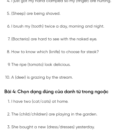
I just got my hand clamped so my (finger) are hurting.
(Sheep) are being shaved.
I brush my (tooth) twice a day, morning and night.
(Bacteria) are hard to see with the naked eye.
How to know which (knife) to choose for steak?
The ripe (tomato) look delicious.
A (deer) is grazing by the stream.
Bài 4: Chọn dạng đúng của danh từ trong ngoặc
I have two (cat/cats) at home.
The (child/children) are playing in the garden.
She bought a new (dress/dresses) yesterday.