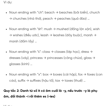
Ví dụ:
Noun ending with “ch”: beach → beaches (bãi biển), church
→ churches (nhà thờ), peach → peaches (quả đào) …
Noun ending with “sh”: mush → mushed (đống lộn xộn), wish
→ wishes (điều ước), leash → leashes (dây buộc), marsh →
marsh (đầm lầy) …
Noun ending with “s”: class → classes (lớp học), dress →
dresses (váy), princess → princesses (công chúa), glass →
glasses (kính) …
Noun ending with “x”: box → boxes (cái hộp), fox → foxes (con
cáo), suffix → suffixes (hậu tố), tax → taxes (thuế) …
Quy tắc 2: Danh từ số ít có âm cuối là -y, nếu trước -y là phụ
âm, đổi thành -i rồi thêm es (-ies)