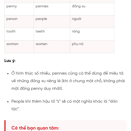
penny
pennies
đồng xu
person
people
người
tooth
teeth
răng
woman
women
phụ nữ
Lưu ý:
Ở hình thức số nhiều, pennies cũng có thể dùng để miêu tả
về những đồng xu riêng lẻ (khi ở chung một chỗ, không phải
một đồng penny duy nhất).
People khi thêm hậu tố “s” sẽ có một nghĩa khác là “dân
tộc”.
Có thể bạn quan tâm: