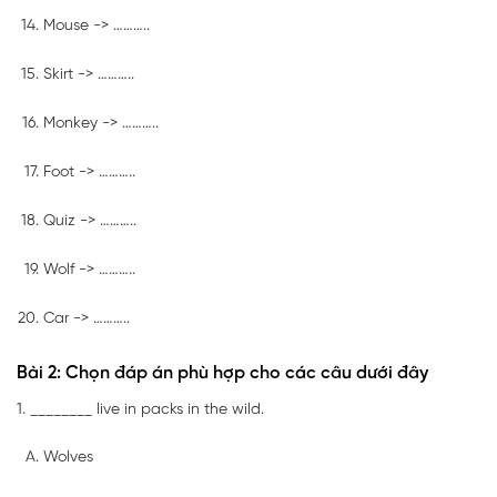
Mouse -> ………..
Skirt -> ………..
Monkey -> ………..
Foot -> ………..
Quiz -> ………..
Wolf -> ………..
Car -> ………..
Bài 2: Chọn đáp án phù hợp cho các câu dưới đây
1. ________ live in packs in the wild.
Wolves