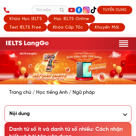
TUYỂN DỤNG
Tìm kiếm
Khóa Học IELTS
Học IELTS Online
Test IELTS Free
Khóa Cấp Tốc
Khuyến Mãi
Trang chủ
/
Học tiếng Anh
/
Ngữ pháp
Nội dung
1. Danh từ số ít là gì?
2. Danh từ số nhiều là gì?
Danh từ số ít và danh từ số nhiều: Cách nhận
3. Quy tắc chuyển danh từ số ít sang danh từ số nhiều