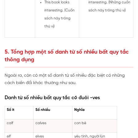
This book looks
interesting. (Những cuốn
interesting. (Cuốn
sách này trông thú vị)
sách này trông
thú vị)
5. Tổng hợp một số danh từ số nhiều bất quy tắc
thông dụng
Ngoài ra, còn có một số danh từ số nhiều đặc biệt có những
cách biến đổi khác thường như sau.
Danh từ số nhiều bất quy tắc có đuôi -ves
Số ít
Số nhiều
Nghĩa
calf
calves
con bê
elf
elves
yêu tinh, người lùn