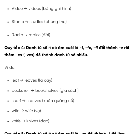
Video → videos (băng ghi hình)
Studio → studios (phòng thu)
Radio → radios (đài)
Quy tắc 4: Danh từ số ít có âm cuối là -f, -fe, -ff đổi thành -v rồi
thêm -es (-ves) để thành danh từ số nhiều.
Ví dụ:
leaf → leaves (lá cây)
bookshelf → bookshelves (giá sách)
scarf → scarves (khăn quàng cổ)
wife → wife (vợ)
knife → knives (dao) …