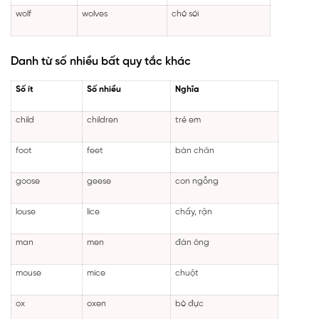
wolf
wolves
chó sói
Danh từ số nhiều bất quy tắc khác
Số ít
Số nhiều
Nghĩa
child
children
trẻ em
foot
feet
bàn chân
goose
geese
con ngỗng
louse
lice
chấy, rận
man
men
đàn ông
mouse
mice
chuột
ox
oxen
bò đực