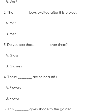
Wolf
2. The ________ looks excited after this project.
Man
Men
3. Do you see those ________ over there?
Glass
Glasses
4. Those ________ are so beautiful!
Flowers
Flower
5. This ________ gives shade to the garden