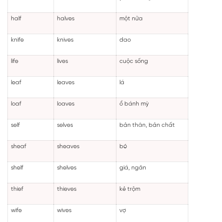
half
halves
một nửa
knife
knives
dao
life
lives
cuộc sống
leaf
leaves
lá
loaf
loaves
ổ bánh mỳ
self
selves
bản thân, bản chất
sheaf
sheaves
bó
shelf
shelves
giá, ngăn
thief
thieves
kẻ trộm
wife
wives
vợ