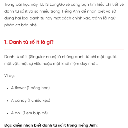
Trong bài học này, IELTS LangGo sẽ cùng bạn tìm hiểu chi tiết về
danh từ số ít và số nhiều trong Tiếng Anh để nhận biết và sử
dụng hai loại danh từ này một cách chính xác, tránh lỗi ngữ
pháp cơ bản nhé.
1. Danh từ số ít là gì?
Danh từ số ít (Singular noun) là những danh từ chỉ một người,
một vật, một sự việc hoặc một khái niệm duy nhất.
Ví dụ:
A flower (1 bông hoa)
A candy (1 chiếc kẹo)
A doll (1 em búp bê)
Đặc điểm nhận biết danh từ số ít trong Tiếng Anh: