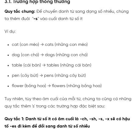
3.1. Trường hợp thông thường
Quy tắc chung:
Để chuyển danh từ sang dạng số nhiều, chúng
ta thêm đuôi "
-s
" vào cuối danh từ số ít
Ví dụ:
cat (con mèo) → cats (những con mèo)
dog (con chó) → dogs (những con chó)
table (cái bàn) → tables (những cái bàn)
pen (cây bút) → pens (những cây bút)
flower (bông hoa) → flowers (những bông hoa)
Tuy nhiên, tùy theo âm cuối của mỗi từ, chúng ta cũng có những
quy tắc thêm 's' trong các trường hợp đặc biệt sau:
Quy tắc 1: Danh từ số ít có âm cuối là -ch, -sh, -s, -x sẽ có hậu
tố -es đi kèm để đổi sang danh từ số nhiều