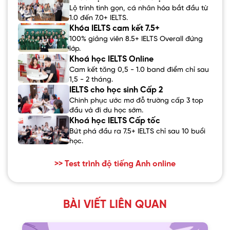
Lộ trình tinh gọn, cá nhân hóa bắt đầu từ
1.0 đến 7.0+ IELTS.
Khóa IELTS cam kết 7.5+
100% giảng viên 8.5+ IELTS Overall đứng
lớp.
Khoá học IELTS Online
Cam kết tăng 0,5 - 1.0 band điểm chỉ sau
1,5 - 2 tháng.
IELTS cho học sinh Cấp 2
Chinh phục ước mơ đỗ trường cấp 3 top
đầu và đi du học sớm.
Khoá học IELTS Cấp tốc
Bứt phá đầu ra 7.5+ IELTS chỉ sau 10 buổi
học.
>> Test trình độ tiếng Anh online
BÀI VIẾT LIÊN QUAN