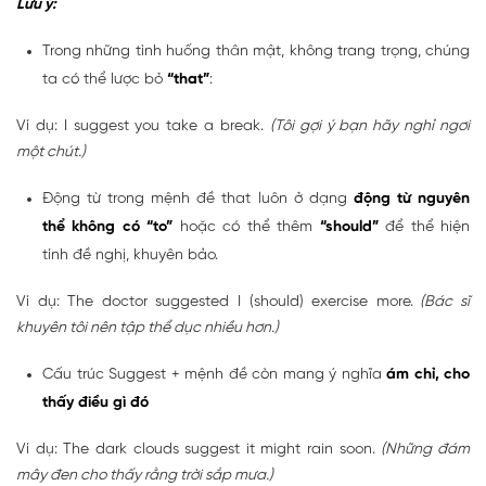
Lưu ý:
Trong những tình huống thân mật, không trang trọng, chúng
ta có thể lược bỏ
“that”
:
Ví dụ: I suggest you take a break.
(Tôi gợi ý bạn hãy nghỉ ngơi
một chút.)
Động từ trong mệnh đề that luôn ở dạng
động từ nguyên
thể không có “to”
hoặc có thể thêm
“should”
để thể hiện
tính đề nghị, khuyên bảo.
Ví dụ: The doctor suggested I (should) exercise more.
(Bác sĩ
khuyên tôi nên tập thể dục nhiều hơn.)
Cấu trúc Suggest + mệnh đề còn mang ý nghĩa
ám chỉ, cho
thấy điều gì đó
Ví dụ: The dark clouds suggest it might rain soon.
(Những đám
mây đen cho thấy rằng trời sắp mưa.)