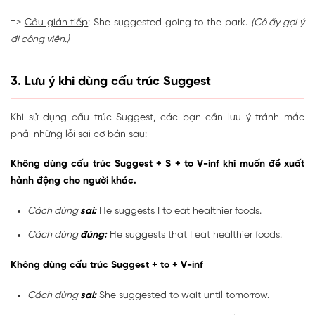
=>
Câu gián tiếp
: She suggested going to the park.
(Cô ấy gợi ý
đi công viên.)
3. Lưu ý khi dùng cấu trúc Suggest
Khi sử dụng cấu trúc Suggest, các bạn cần lưu ý tránh mắc
phải những lỗi sai cơ bản sau:
Không dùng cấu trúc Suggest + S + to V-inf khi muốn đề xuất
hành động cho người khác.
Cách dùng
sai:
He suggests I to eat healthier foods.
Cách dùng
đúng:
He suggests that I eat healthier foods.
Không dùng cấu trúc Suggest + to + V-inf
Cách dùng
sai:
She suggested to wait until tomorrow.