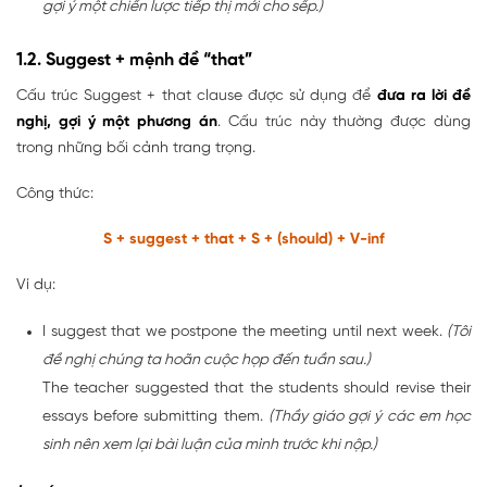
gợi ý một chiến lược tiếp thị mới cho sếp.)
1.2. Suggest + mệnh đề “that”
Cấu trúc Suggest + that clause được sử dụng để
đưa ra lời đề
nghị, gợi ý một phương án
. Cấu trúc này thường được dùng
trong những bối cảnh trang trọng.
Công thức:
S + suggest + that + S + (should) + V-inf
Ví dụ:
I suggest that we postpone the meeting until next week.
(Tôi
đề nghị chúng ta hoãn cuộc họp đến tuần sau.)
The teacher suggested that the students should revise their
essays before submitting them.
(Thầy giáo gợi ý các em học
sinh nên xem lại bài luận của mình trước khi nộp.)