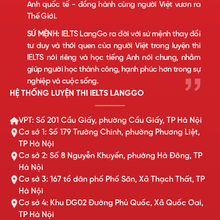
Anh quốc tế - đồng hành cùng người Việt vươn ra
Thế Giới.
SỨ MỆNH:
IELTS LangGo ra đời với sứ mệnh thay đổi
tư duy và thói quen của người Việt trong luyện thi
IELTS nói riêng và học tiếng Anh nói chung, nhằm
giúp người học thành công, hạnh phúc hơn trong sự
nghiệp và cuộc sống.
HỆ THỐNG LUYỆN THI IELTS LANGGO
VPT: Số 201 Cầu Giấy, phường Cầu Giấy, TP Hà Nội
Cơ sở 1: Số 179 Trường Chinh, phường Phương Liệt,
TP Hà Nội
Cơ sở 2: Số 8 Nguyễn Khuyến, phường Hà Đông, TP
Hà Nội
Cơ sở 3: 167 tổ dân phố Phố Săn, Xã Thạch Thất, TP
Hà Nội
Cơ sở 4: Khu DG02 Đường Phủ Quốc, Xã Quốc Oai,
TP Hà Nội