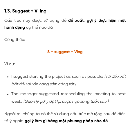
1.3. Suggest + V-ing
Cấu trúc này được sử dụng để
đề xuất, gợi ý thực hiện một
hành động
cụ thể nào đó.
Công thức:
S + suggest + Ving
Ví dụ:
I suggest starting the project as soon as possible.
(Tôi đề xuất
bắt đầu dự án càng sớm càng tốt.)
The manager suggested rescheduling the meeting to next
week.
(Quản lý gợi ý đặt lại cuộc họp sang tuần sau.)
Ngoài ra, chúng ta có thể sử dụng cấu trúc mở rộng sau để diễn
tả ý nghĩa
gợi ý làm gì bằng một phương pháp nào đó