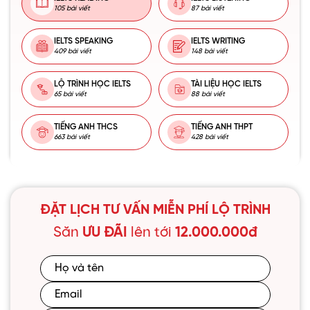
105 bài viết
87 bài viết
IELTS SPEAKING
IELTS WRITING
409 bài viết
148 bài viết
LỘ TRÌNH HỌC IELTS
TÀI LIỆU HỌC IELTS
65 bài viết
88 bài viết
TIẾNG ANH THCS
TIẾNG ANH THPT
663 bài viết
428 bài viết
ĐẶT LỊCH TƯ VẤN MIỄN PHÍ LỘ TRÌNH
Săn
ƯU ĐÃI
lên tới
12.000.000đ