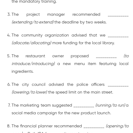
the mandatory training.
The project manager recommended __________
(extending/to extend)
the deadline by two weeks.
The community organization advised that we __________
(allocate/allocating)
more funding for the local library.
The restaurant owner proposed __________
(to
introduce/introducing)
a new menu item featuring local
ingredients.
The city council advised the police officers __________
(lowering/to lower)
the speed limit on the main street.
The marketing team suggested __________
(running/to run)
a
social media campaign for the new product launch.
The financial planner recommended __________
(opening/to