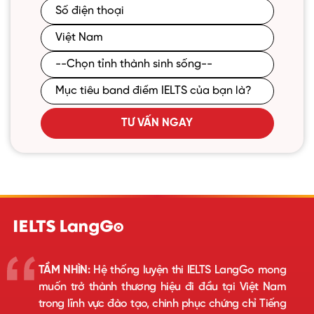
TƯ VẤN NGAY
TẦM NHÌN:
Hệ thống luyện thi IELTS LangGo mong
muốn trở thành thương hiệu đi đầu tại Việt Nam
trong lĩnh vực đào tạo, chinh phục chứng chỉ Tiếng