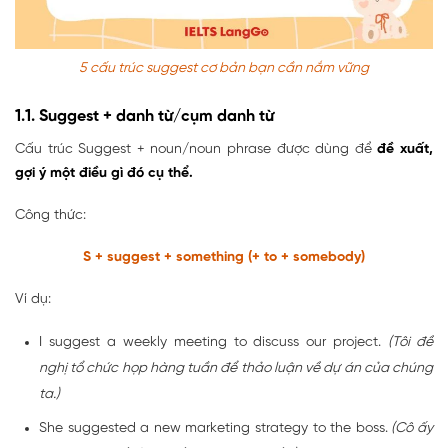
5 cấu trúc suggest cơ bản bạn cần nắm vững
1.1. Suggest + danh từ/cụm danh từ
Cấu trúc Suggest + noun/noun phrase được dùng để
đề xuất,
gợi ý một điều gì đó cụ thể.
Công thức:
S + suggest + something (+ to + somebody)
Ví dụ:
I suggest a weekly meeting to discuss our project.
(Tôi đề
nghị tổ chức họp hàng tuần để thảo luận về dự án của chúng
ta.)
She suggested a new marketing strategy to the boss.
(Cô ấy