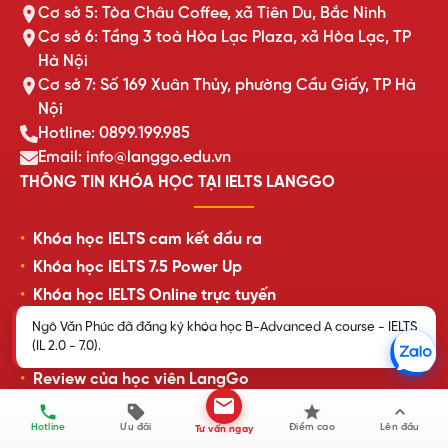
Cơ sở 5: Tòa Châu Coffee, xã Tiên Du, Bắc Ninh
Cơ sở 6: Tầng 3 toà Hòa Lạc Plaza, xã Hòa Lạc, TP
Hà Nội
Cơ sở 7: Số 169 Xuân Thủy, phường Cầu Giấy, TP Hà
Nội
Hotline: 0899.199.985
Email: info@langgo.edu.vn
THÔNG TIN KHÓA HỌC TẠI IELTS LANGGO
Khóa học IELTS cam kết đầu ra
Khóa học IELTS 7.5 Power Up
Khóa học IELTS Online trực tuyến
Khóa học IELTS cấp tốc
Ngô Văn Phúc đã đăng ký khóa học B-Advanced A course - IELTS
(IL 2.0 - 7.0).
Lịch khai giảng lớp học mới nhất
Review của học viên LangGo
Hotline
Ưu đãi
Điểm cao
Lên đầu
Tư vấn ngay