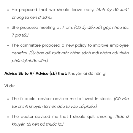
He proposed that we should leave early.
(Anh ấy đề xuất
chúng ta nên đi sớm.)
She proposed meeting at 7 pm.
(Cô ấy đề xuất gặp nhau lúc
7 giờ tối.)
The committee proposed a new policy to improve employee
benefits.
(Ủy ban đề xuất một chính sách mới nhằm cải thiện
phúc lợi nhân viên.)
Advise Sb to V/ Advise (sb) that:
Khuyên ai đó nên gì
Ví dụ:
The financial advisor advised me to invest in stocks.
(Cố vấn
tài chính khuyên tôi nên đầu tư vào cổ phiếu.)
The doctor advised me that I should quit smoking.
(Bác sĩ
khuyên tôi nên bỏ thuốc lá.)