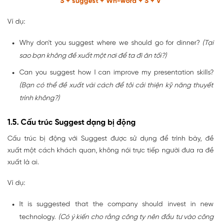
S + suggest + Wh-word + S + V
Ví dụ:
Why don't you suggest where we should go for dinner?
(Tại
sao bạn không đề xuất một nơi để ta đi ăn tối?)
Can you suggest how I can improve my presentation skills?
(Bạn có thể đề xuất vài cách để tôi cải thiện kỹ năng thuyết
trình không?)
1.5. Cấu trúc Suggest dạng bị động
Cấu trúc bị động với Suggest được sử dụng để trình bày, đề
xuất một cách khách quan, không nói trực tiếp người đưa ra đề
xuất là ai.
Ví dụ:
It is suggested that the company should invest in new
technology.
(Có ý kiến cho rằng công ty nên đầu tư vào công