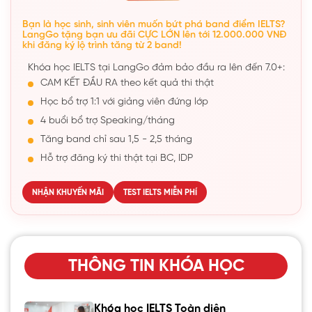
Bạn là học sinh, sinh viên muốn bứt phá band điểm IELTS?
LangGo tặng bạn ưu đãi CỰC LỚN lên tới 12.000.000 VNĐ
khi đăng ký lộ trình tăng từ 2 band!
Khóa học IELTS tại LangGo đảm bảo đầu ra lên đến 7.0+:
CAM KẾT ĐẦU RA theo kết quả thi thật
Học bổ trợ 1:1 với giảng viên đứng lớp
4 buổi bổ trợ Speaking/tháng
Tăng band chỉ sau 1,5 - 2,5 tháng
Hỗ trợ đăng ký thi thật tại BC, IDP
NHẬN KHUYẾN MÃI
TEST IELTS MIỄN PHÍ
THÔNG TIN KHÓA HỌC
Khóa học IELTS Toàn diện