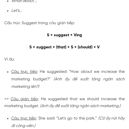
What about …
Let’s…
Cấu trúc Suggest trong câu gián tiếp:
S + suggest + Ving
S + suggest + (that) + S + (should) + V
Ví dụ:
Câu trực tiếp
: He suggested: “How about we increase the
marketing budget?”
(Anh ấy đề xuất tăng ngân sách
marketing lên?)
=>
Câu gián tiếp
: He suggested that we should increase the
marketing budget.
(Anh ấy đề xuất tăng ngân sách marketing.)
Câu trực tiếp
: She said: “Let’s go to the park.”
(Cô ấy nói hãy
đi công viên.)