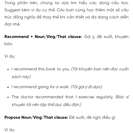
Trong phần trên, chúng ta vừa tìm hiểu các dùng cấu trúc
Suggest kèm ví dụ cụ thể. Các bạn cùng học thêm một số cấu
trúc đồng nghĩa để thay thế khi cần thiết và đa dạng cách diễn
đạt nhé.
Recommend + Noun/Ving/That clause:
Gợi ý, đề xuất, khuyên
bảo
Ví dụ:
I recommend this book to you.
(Tôi khuyên bạn nên đọc cuốn
sách này.)
I recommend going for a walk.
(Tôi gợi ý đi dạo.)
The doctor recommended that I exercise regularly.
(Bác sĩ
khuyên tôi nên tập thể dục đều đặn.)
Propose Noun/Ving/That clause:
Đề xuất, đề nghị điều gì
Ví dụ: