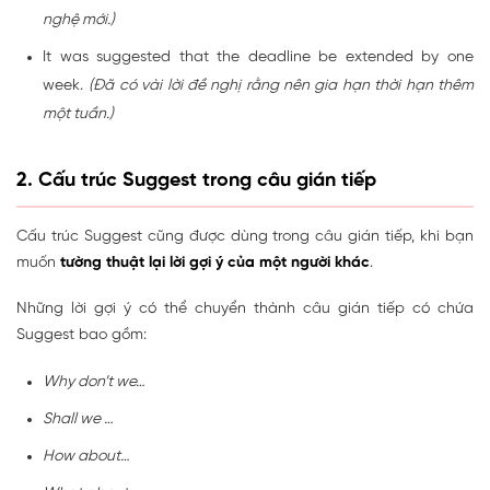
nghệ mới.)
It was suggested that the deadline be extended by one
week.
(Đã có vài lời đề nghị rằng nên gia hạn thời hạn thêm
một tuần.)
2. Cấu trúc Suggest trong câu gián tiếp
Cấu trúc Suggest cũng được dùng trong câu gián tiếp, khi bạn
muốn
tường thuật lại lời gợi ý của một người khác
.
Những lời gợi ý có thể chuyển thành câu gián tiếp có chứa
Suggest bao gồm:
Why don’t we…
Shall we …
How about…