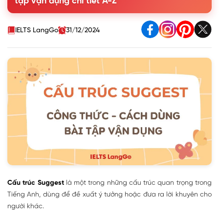
tập vận dụng chi tiết A-Z
1.3. Suggest + V-ing
1.4. Suggest + Wh-question word
1.5. Cấu trúc Suggest dạng bị động
IELTS LangGo
31/12/2024
2. Cấu trúc Suggest trong câu gián tiếp
3. Lưu ý khi dùng cấu trúc Suggest
4. Các cấu trúc tương tự Suggest
5. Bài tập cấu trúc Suggest có đáp án
Cấu trúc Suggest
là một trong những cấu trúc quan trọng trong
Tiếng Anh, dùng để đề xuất ý tưởng hoặc đưa ra lời khuyên cho
người khác.