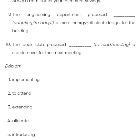
open)
a Roth IRA for your retirement savings.
The engineering department proposed __________
(adopting/to adopt)
a more energy-efficient design for the
building.
The book club proposed __________
(to read/reading)
a
classic novel for their next meeting.
Đáp án:
implementing
to attend
extending
allocate
introducing