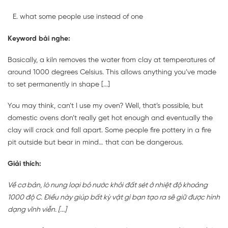
what some people use instead of one
Keyword bài nghe:
Basically, a kiln removes the water from clay at temperatures of
around 1000 degrees Celsius. This allows anything you’ve made
to set permanently in shape [...]
You may think, can’t I use my oven? Well, that’s possible, but
domestic ovens don’t really get hot enough and eventually the
clay will crack and fall apart. Some people fire pottery in a fire
pit outside but bear in mind… that can be dangerous.
Giải thích:
Về cơ bản, lò nung loại bỏ nước khỏi đất sét ở nhiệt độ khoảng
1000 độ C. Điều này giúp bất kỳ vật gì bạn tạo ra sẽ giữ được hình
dạng vĩnh viễn. [...]