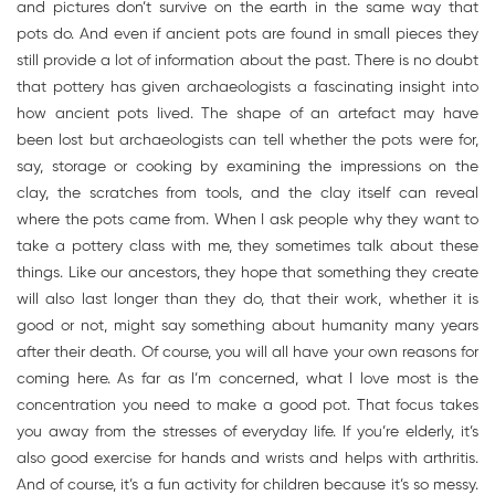
and pictures don’t survive on the earth in the same way that
pots do. And even if ancient pots are found in small pieces they
still provide a lot of information about the past. There is no doubt
that pottery has given archaeologists a fascinating insight into
how ancient pots lived. The shape of an artefact may have
been lost but archaeologists can tell whether the pots were for,
say, storage or cooking by examining the impressions on the
clay, the scratches from tools, and the clay itself can reveal
where the pots came from. When I ask people why they want to
take a pottery class with me, they sometimes talk about these
things. Like our ancestors, they hope that something they create
will also last longer than they do, that their work, whether it is
good or not, might say something about humanity many years
after their death. Of course, you will all have your own reasons for
coming here. As far as I’m concerned, what I love most is the
concentration you need to make a good pot. That focus takes
you away from the stresses of everyday life. If you’re elderly, it’s
also good exercise for hands and wrists and helps with arthritis.
And of course, it’s a fun activity for children because it’s so messy.