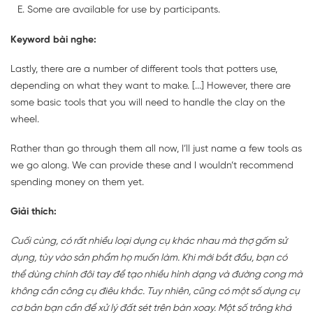
Some are available for use by participants.
Keyword bài nghe:
Lastly, there are a number of different tools that potters use,
depending on what they want to make. [...] However, there are
some basic tools that you will need to handle the clay on the
wheel.
Rather than go through them all now, I’ll just name a few tools as
we go along. We can provide these and I wouldn’t recommend
spending money on them yet.
Giải thích:
Cuối cùng, có rất nhiều loại dụng cụ khác nhau mà thợ gốm sử
dụng, tùy vào sản phẩm họ muốn làm. Khi mới bắt đầu, bạn có
thể dùng chính đôi tay để tạo nhiều hình dạng và đường cong mà
không cần công cụ điêu khắc. Tuy nhiên, cũng có một số dụng cụ
cơ bản bạn cần để xử lý đất sét trên bàn xoay. Một số trông khá