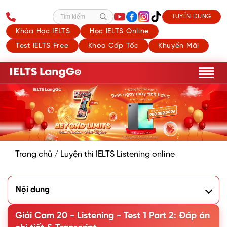
TUYỂN DỤNG
Tìm kiếm
Khóa Học IELTS
Học IELTS Online
Test IELTS Free
Khóa Cấp Tốc
Khuyến Mãi
Trang chủ
/
Luyện thi IELTS Listening online
Nội dung
1. Bài nghe Cambridge 20 - Listening Test 1 Part 2: Pottery
visit
Giải Cam 20 - Listening - Test 1 Part 2: Đáp án
2. Đáp án và giải thích Cam 20 - Listening Test 1 Part 2