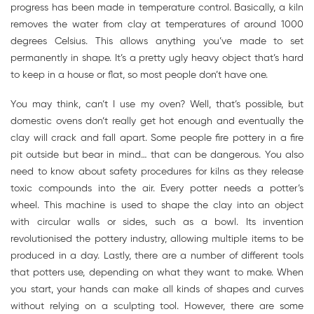
progress has been made in temperature control. Basically, a kiln
removes the water from clay at temperatures of around 1000
degrees Celsius. This allows anything you’ve made to set
permanently in shape. It’s a pretty ugly heavy object that’s hard
to keep in a house or flat, so most people don’t have one.
You may think, can’t I use my oven? Well, that’s possible, but
domestic ovens don’t really get hot enough and eventually the
clay will crack and fall apart. Some people fire pottery in a fire
pit outside but bear in mind… that can be dangerous. You also
need to know about safety procedures for kilns as they release
toxic compounds into the air. Every potter needs a potter’s
wheel. This machine is used to shape the clay into an object
with circular walls or sides, such as a bowl. Its invention
revolutionised the pottery industry, allowing multiple items to be
produced in a day. Lastly, there are a number of different tools
that potters use, depending on what they want to make. When
you start, your hands can make all kinds of shapes and curves
without relying on a sculpting tool. However, there are some