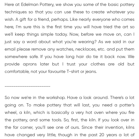
Here at Edelman Pottery, we show you some of the basic pottery
techniques so that you can use these to create whatever you
wish. A gift for a friend, perhaps. Like nearly everyone who comes
here, I’m sure this is the first time you will have tried the art so
we'll keep things simple today. Now, before we move on, can I
just say a word about what you’re wearing? As we said in our
email please remove any watches, necklaces, etc. and put them
somewhere safe. If you have long hair do tie it back now. We
provide aprons later but I trust your clothes are old but
comfortable, not your favourite T-shirt or jeans.
_____________________
So now we’re in the workshop. Have a look around. There’s a lot
going on. To make pottery that will last, you need a potter’s
wheel, a kiln, which is basically a very hot oven where you fire
the pottery, and some tools. So, first, the kiln. If you look over in
the far corner, you’ll see one of ours. Since their invention, kilns
have changed very little, though in the past 20 years a lot of