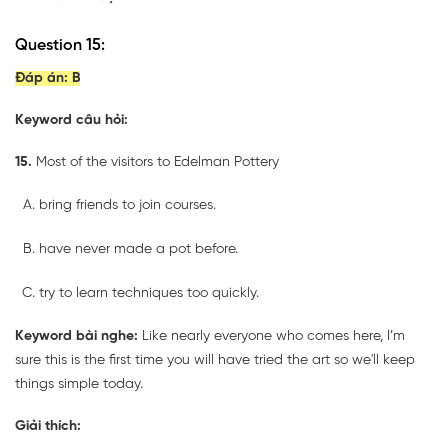
Question 15:
Đáp án:
B
Keyword câu hỏi:
15.
Most of the visitors to Edelman Pottery
bring friends to join courses.
have never made a pot before.
try to learn techniques too quickly.
Keyword bài nghe:
Like nearly everyone who comes here, I’m
sure this is the first time you will have tried the art so we'll keep
things simple today.
Giải thích: