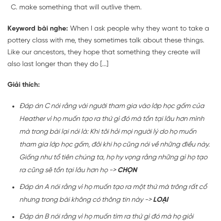
make something that will outlive them.
Keyword bài nghe:
When I ask people why they want to take a
pottery class with me, they sometimes talk about these things.
Like our ancestors, they hope that something they create will
also last longer than they do [...]
Giải thích:
Đáp án C nói rằng vài người tham gia vào lớp học gốm của
Heather vì họ muốn tạo ra thứ gì đó mà tồn tại lâu hơn mình
mà trong bài lại nói là: Khi tôi hỏi mọi người lý do họ muốn
tham gia lớp học gốm, đôi khi họ cũng nói về những điều này.
Giống như tổ tiên chúng ta, họ hy vọng rằng những gì họ tạo
ra cũng sẽ tồn tại lâu hơn họ ->
CHỌN
Đáp án A nói rằng vì họ muốn tạo ra một thứ mà trông rất cổ
nhưng trong bài không có thông tin này ->
LOẠI
Đáp án B nói rằng vì họ muốn tìm ra thứ gì đó mà họ giỏi