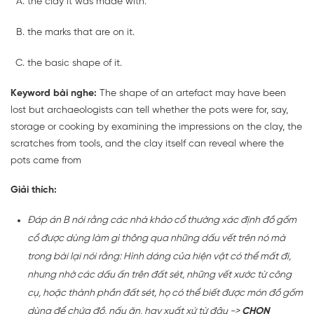
the clay it was made with.
the marks that are on it.
the basic shape of it.
Keyword bài nghe:
The shape of an artefact may have been
lost but archaeologists can tell whether the pots were for, say,
storage or cooking by examining the impressions on the clay, the
scratches from tools, and the clay itself can reveal where the
pots came from
Giải thích:
Đáp án B nói rằng các nhà khảo cổ thường xác định đồ gốm
cổ được dùng làm gì thông qua những dấu vết trên nó mà
trong bài lại nói rằng: Hình dáng của hiện vật có thể mất đi,
nhưng nhờ các dấu ấn trên đất sét, những vết xước từ công
cụ, hoặc thành phần đất sét, họ có thể biết được món đồ gốm
dùng để chứa đồ, nấu ăn, hay xuất xứ từ đâu ->
CHỌN