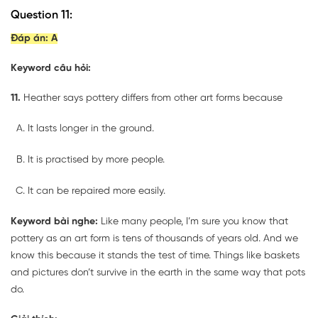
Question 11:
Đáp án: A
Keyword câu hỏi:
11.
Heather says pottery differs from other art forms because
It lasts longer in the ground.
It is practised by more people.
It can be repaired more easily.
Keyword bài nghe:
Like many people, I’m sure you know that
pottery as an art form is tens of thousands of years old. And we
know this because it stands the test of time. Things like baskets
and pictures don’t survive in the earth in the same way that pots
do.