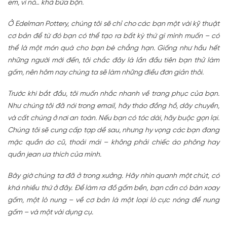
em, vì nó… khá bừa bộn.
Ở Edelman Pottery, chúng tôi sẽ chỉ cho các bạn một vài kỹ thuật
cơ bản để từ đó bạn có thể tạo ra bất kỳ thứ gì mình muốn – có
thể là một món quà cho bạn bè chẳng hạn. Giống như hầu hết
những người mới đến, tôi chắc đây là lần đầu tiên bạn thử làm
gốm, nên hôm nay chúng ta sẽ làm những điều đơn giản thôi.
Trước khi bắt đầu, tôi muốn nhắc nhanh về trang phục của bạn.
Như chúng tôi đã nói trong email, hãy tháo đồng hồ, dây chuyền,
và cất chúng ở nơi an toàn. Nếu bạn có tóc dài, hãy buộc gọn lại.
Chúng tôi sẽ cung cấp tạp dề sau, nhưng hy vọng các bạn đang
mặc quần áo cũ, thoải mái – không phải chiếc áo phông hay
quần jean ưa thích của mình.
Bây giờ chúng ta đã ở trong xưởng. Hãy nhìn quanh một chút, có
khá nhiều thứ ở đây. Để làm ra đồ gốm bền, bạn cần có bàn xoay
gốm, một lò nung – về cơ bản là một loại lò cực nóng để nung
gốm – và một vài dụng cụ.