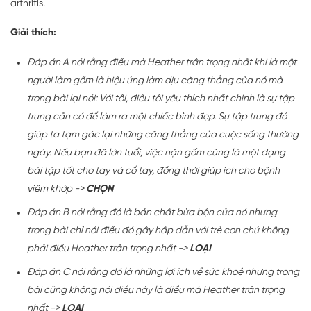
arthritis.
Giải thích:
Đáp án A nói rằng điều mà Heather trân trọng nhất khi là một
người làm gốm là hiệu ứng làm dịu căng thẳng của nó mà
trong bài lại nói: Với tôi, điều tôi yêu thích nhất chính là sự tập
trung cần có để làm ra một chiếc bình đẹp. Sự tập trung đó
giúp ta tạm gác lại những căng thẳng của cuộc sống thường
ngày. Nếu bạn đã lớn tuổi, việc nặn gốm cũng là một dạng
bài tập tốt cho tay và cổ tay, đồng thời giúp ích cho bệnh
viêm khớp ->
CHỌN
Đáp án B nói rằng đó là bản chất bừa bộn của nó nhưng
trong bài chỉ nói điều đó gây hấp dẫn với trẻ con chứ không
phải điều Heather trân trọng nhất ->
LOẠI
Đáp án C nói rằng đó là những lợi ích về sức khoẻ nhưng trong
bài cũng không nói điều này là điều mà Heather trân trọng
nhất ->
LOẠI