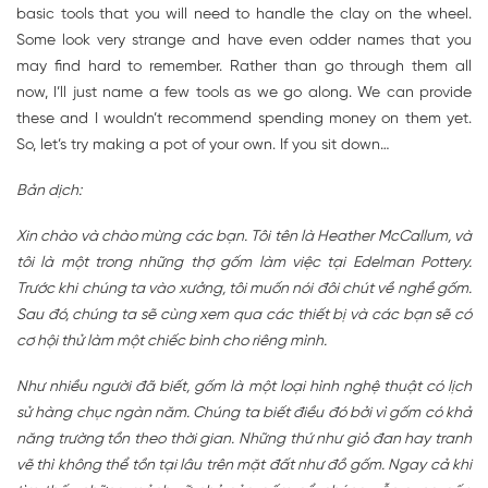
basic tools that you will need to handle the clay on the wheel.
Some look very strange and have even odder names that you
may find hard to remember. Rather than go through them all
now, I’ll just name a few tools as we go along. We can provide
these and I wouldn’t recommend spending money on them yet.
So, let’s try making a pot of your own. If you sit down…
Bản dịch:
Xin chào và chào mừng các bạn. Tôi tên là Heather McCallum, và
tôi là một trong những thợ gốm làm việc tại Edelman Pottery.
Trước khi chúng ta vào xưởng, tôi muốn nói đôi chút về nghề gốm.
Sau đó, chúng ta sẽ cùng xem qua các thiết bị và các bạn sẽ có
cơ hội thử làm một chiếc bình cho riêng mình.
Như nhiều người đã biết, gốm là một loại hình nghệ thuật có lịch
sử hàng chục ngàn năm. Chúng ta biết điều đó bởi vì gốm có khả
năng trường tồn theo thời gian. Những thứ như giỏ đan hay tranh
vẽ thì không thể tồn tại lâu trên mặt đất như đồ gốm. Ngay cả khi