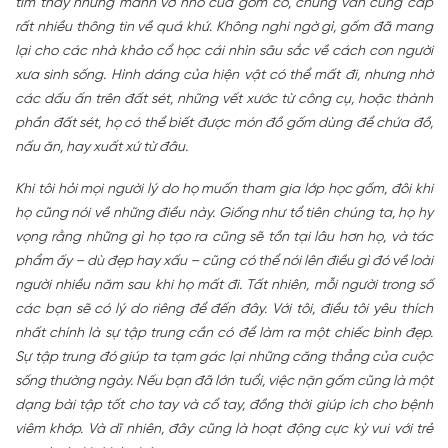
tìm thấy những mảnh vỡ nhỏ của gốm cổ, chúng vẫn cung cấp
rất nhiều thông tin về quá khứ. Không nghi ngờ gì, gốm đã mang
lại cho các nhà khảo cổ học cái nhìn sâu sắc về cách con người
xưa sinh sống. Hình dáng của hiện vật có thể mất đi, nhưng nhờ
các dấu ấn trên đất sét, những vết xước từ công cụ, hoặc thành
phần đất sét, họ có thể biết được món đồ gốm dùng để chứa đồ,
nấu ăn, hay xuất xứ từ đâu.
Khi tôi hỏi mọi người lý do họ muốn tham gia lớp học gốm, đôi khi
họ cũng nói về những điều này. Giống như tổ tiên chúng ta, họ hy
vọng rằng những gì họ tạo ra cũng sẽ tồn tại lâu hơn họ, và tác
phẩm ấy – dù đẹp hay xấu – cũng có thể nói lên điều gì đó về loài
người nhiều năm sau khi họ mất đi. Tất nhiên, mỗi người trong số
các bạn sẽ có lý do riêng để đến đây. Với tôi, điều tôi yêu thích
nhất chính là sự tập trung cần có để làm ra một chiếc bình đẹp.
Sự tập trung đó giúp ta tạm gác lại những căng thẳng của cuộc
sống thường ngày. Nếu bạn đã lớn tuổi, việc nặn gốm cũng là một
dạng bài tập tốt cho tay và cổ tay, đồng thời giúp ích cho bệnh
viêm khớp. Và dĩ nhiên, đây cũng là hoạt động cực kỳ vui với trẻ