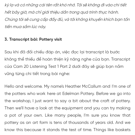
kỳ lạ và có những cái tên rất khó nhớ. Tôi sẽ không đi vào chi tiết
hết bây giờ, mà chỉ giới thiệu dần trong quá trình thực hành.
Chúng tôi sẽ cung cấp đầy đủ, và tôi không khuyến khích bạn tốn
tiền mua sắm lúc này.
3. Transcript bài: Pottery visit
Sau khi đã đối chiếu đáp án, việc đọc lại transcript là bước
không thể thiếu để hoàn thiện kỹ năng nghe của bạn. Transcript
của Cam 20 Listening Test 1 Part 2 dưới đây sẽ giúp bạn nắm
vững từng chi tiết trong bài nghe:
Hello and welcome. My name’s Heather McCallum and I’m one of
the potters who work here at Edelman Pottery. Before we go into
the workshop, I just want to say a bit about the craft of pottery.
Then we’ll have a look at the equipment and you can try making
a pot of your own. Like many people, I’m sure you know that
pottery as an art form is tens of thousands of years old. And we
know this because it stands the test of time. Things like baskets