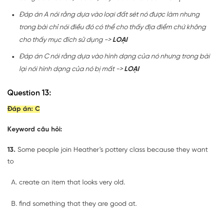
Đáp án A nói rằng dựa vào loại đất sét nó được làm nhưng
trong bài chỉ nói điều đó có thể cho thấy địa điểm chứ không
cho thấy mục đích sử dụng ->
LOẠI
Đáp án C nói rằng dựa vào hình dạng của nó nhưng trong bài
lại nói hình dạng của nó bị mất ->
LOẠI
Question 13:
Đáp án:
C
Keyword câu hỏi:
13.
Some people join Heather’s pottery class because they want
to
create an item that looks very old.
find something that they are good at.