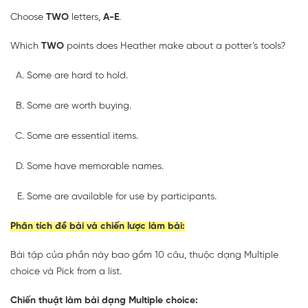
Choose
TWO
letters,
A-E
.
Which
TWO
points does Heather make about a potter’s tools?
Some are hard to hold.
Some are worth buying.
Some are essential items.
Some have memorable names.
Some are available for use by participants.
Phân tích đề bài và chiến lược làm bài:
Bài tập của phần này bao gồm 10 câu, thuộc dạng Multiple
choice và Pick from a list.
Chiến thuật làm bài dạng Multiple choice: