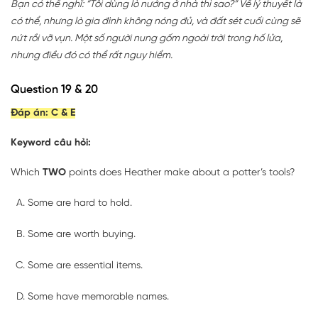
Bạn có thể nghĩ: “Tôi dùng lò nướng ở nhà thì sao?” Về lý thuyết là
có thể, nhưng lò gia đình không nóng đủ, và đất sét cuối cùng sẽ
nứt rồi vỡ vụn. Một số người nung gốm ngoài trời trong hố lửa,
nhưng điều đó có thể rất nguy hiểm.
Question 19 & 20
Đáp án:
C & E
Keyword câu hỏi:
Which
TWO
points does Heather make about a potter’s tools?
Some are hard to hold.
Some are worth buying.
Some are essential items.
Some have memorable names.