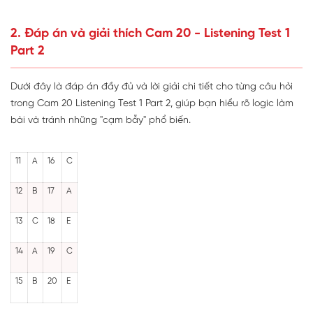
2. Đáp án và giải thích Cam 20 - Listening Test 1
Part 2
Dưới đây là đáp án đầy đủ và lời giải chi tiết cho từng câu hỏi
trong Cam 20 Listening Test 1 Part 2, giúp bạn hiểu rõ logic làm
bài và tránh những "cạm bẫy" phổ biến.
11
A
16
C
12
B
17
A
13
C
18
E
14
A
19
C
15
B
20
E