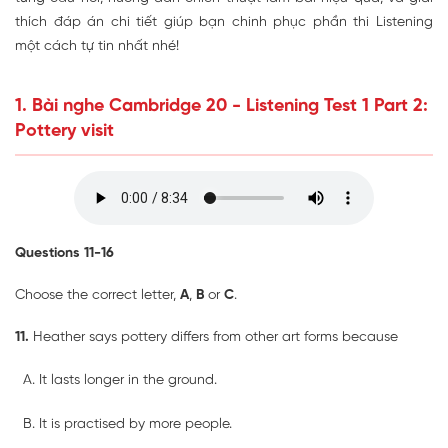
thích đáp án chi tiết giúp bạn chinh phục phần thi Listening
một cách tự tin nhất nhé!
1. Bài nghe Cambridge 20 - Listening Test 1 Part 2:
Pottery visit
Questions 11-16
Choose the correct letter,
A
,
B
or
C
.
11.
Heather says pottery differs from other art forms because
It lasts longer in the ground.
It is practised by more people.