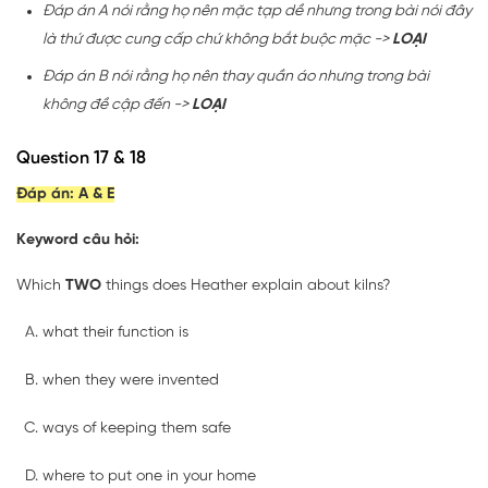
Đáp án A nói rằng họ nên mặc tạp dề nhưng trong bài nói đây
là thứ được cung cấp chứ không bắt buộc mặc ->
LOẠI
Đáp án B nói rằng họ nên thay quần áo nhưng trong bài
không đề cập đến ->
LOẠI
Question 17 & 18
Đáp án:
A & E
Keyword câu hỏi:
Which
TWO
things does Heather explain about kilns?
what their function is
when they were invented
ways of keeping them safe
where to put one in your home