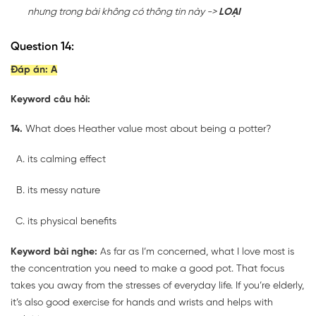
nhưng trong bài không có thông tin này ->
LOẠI
Question 14:
Đáp án:
A
Keyword câu hỏi:
14.
What does Heather value most about being a potter?
its calming effect
its messy nature
its physical benefits
Keyword bài nghe:
As far as I’m concerned, what I love most is
the concentration you need to make a good pot. That focus
takes you away from the stresses of everyday life. If you’re elderly,
it’s also good exercise for hands and wrists and helps with