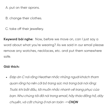
put on their aprons.
change their clothes.
take off their jewellery.
Keyword bài nghe:
Now, before we move on, can I just say a
word about what you’re wearing? As we said in our email please
remove any watches, necklaces, etc. and put them somewhere
safe.
Giải thích:
Đáp án C nói rằng Heather nhắc những người khách tham
quan rằng họ nên cởi bỏ trang sức mà trong bài nói rằng:
Trước khi bắt đầu, tôi muốn nhắc nhanh về trang phục của
bạn. Như chúng tôi đã nói trong email, hãy tháo đồng hồ, dây
chuyền, và cất chúng ở nơi an toàn ->
CHỌN