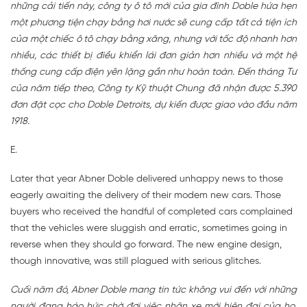
những cải tiến này, công ty ô tô mới của gia đình Doble hứa hẹn
một phương tiện chạy bằng hơi nước sẽ cung cấp tất cả tiện ích
của một chiếc ô tô chạy bằng xăng, nhưng với tốc độ nhanh hơn
nhiều, các thiết bị điều khiển lái đơn giản hơn nhiều và một hệ
thống cung cấp điện yên lặng gần như hoàn toàn. Đến tháng Tư
của năm tiếp theo, Công ty Kỹ thuật Chung đã nhận được 5.390
đơn đặt cọc cho Doble Detroits, dự kiến được giao vào đầu năm
1918.
E.
Later that year Abner Doble delivered unhappy news to those
eagerly awaiting the delivery of their modem new cars. Those
buyers who received the handful of completed cars complained
that the vehicles were sluggish and erratic, sometimes going in
reverse when they should go forward. The new engine design,
though innovative, was still plagued with serious glitches.
Cuối năm đó, Abner Doble mang tin tức không vui đến với những
người đang háo hức chờ đợi việc nhận xe mới hiện đại của họ.