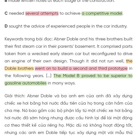
B
made written notes at each stage of the construction.
C
needed
several attempts
to achieve
a competitive model
.
D
sought the advice of experienced people in the car industry.
Keywords trong bài đọc: Abner Doble and his three brothers built
their first steam car in their parents’ basement. It comprised parts
taken from a wrecked early steam car but reconfigured to drive
an engine of their own design. Though it did not run well,
the
Doble brothers
went on to build a second and third prototype
in
the following years. [...]
The Model B proved to be superior to
gasoline automobiles
in many ways.
Giải thích: Abner Doble và ba anh em của anh đã xây dựng
chiếc xe hơi bằng hơi nước đầu tiên của họ trong căn hầm của
cha mẹ. Nó bao gồm các bộ phận lấy từ một chiếc xe hơi bằng
hơi nước đã sớm hỏng nhưng được cấu hình lại để lái một động
cơ theo thiết kế của riêng họ. Mặc dù nó không hoạt động tốt,
nhưng các anh em Doble tiếp tục xây dựng một vài mẫu thử