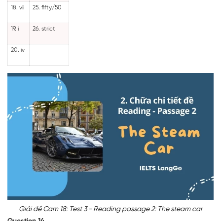
18. vii
25. fifty/50
19. i
26. strict
20. iv
Giải đề Cam 18: Test 3 - Reading passage 2: The steam car