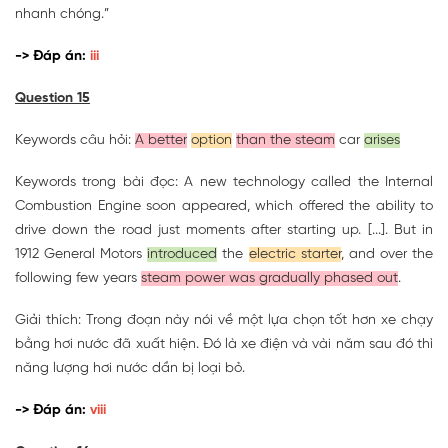
nhanh chóng.”
-> Đáp án:
iii
Question 15
Keywords câu hỏi:
A better
option
than the steam
car
arises
Keywords trong bài đọc: A new technology called the Internal
Combustion Engine soon appeared, which offered the ability to
drive down the road just moments after starting up. [...]. But in
1912 General Motors
introduced
the
electric starter
, and over the
following few years
steam power was gradually phased out
.
Giải thích: Trong đoạn này nói về một lựa chọn tốt hơn xe chạy
bằng hơi nước đã xuất hiện. Đó là xe điện và vài năm sau đó thì
năng lượng hơi nước dần bị loại bỏ.
-> Đáp án:
viii