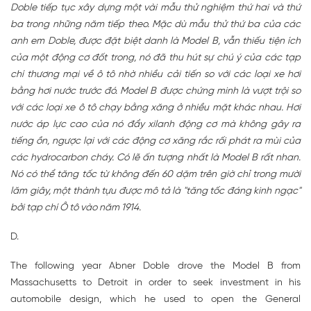
Doble tiếp tục xây dựng một vài mẫu thử nghiệm thứ hai và thứ
ba trong những năm tiếp theo. Mặc dù mẫu thử thứ ba của các
anh em Doble, được đặt biệt danh là Model B, vẫn thiếu tiện ích
của một động cơ đốt trong, nó đã thu hút sự chú ý của các tạp
chí thương mại về ô tô nhờ nhiều cải tiến so với các loại xe hơi
bằng hơi nước trước đó. Model B được chứng minh là vượt trội so
với các loại xe ô tô chạy bằng xăng ở nhiều mặt khác nhau. Hơi
nước áp lực cao của nó đẩy xilanh động cơ mà không gây ra
tiếng ồn, ngược lại với các động cơ xăng rắc rối phát ra mùi của
các hydrocarbon cháy. Có lẽ ấn tượng nhất là Model B rất nhan.
Nó có thể tăng tốc từ không đến 60 dặm trên giờ chỉ trong mười
lăm giây, một thành tựu được mô tả là "tăng tốc đáng kinh ngạc"
bởi tạp chí Ô tô vào năm 1914.
D.
The following year Abner Doble drove the Model B from
Massachusetts to Detroit in order to seek investment in his
automobile design, which he used to open the General