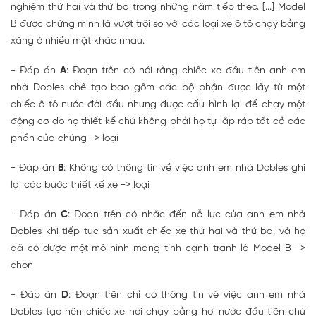
nghiệm thứ hai và thứ ba trong những năm tiếp theo. [...] Model
B được chứng minh là vượt trội so với các loại xe ô tô chạy bằng
xăng ở nhiều mặt khác nhau.
- Đáp án
A
: Đoạn trên có nói rằng chiếc xe đầu tiên anh em
nhà Dobles chế tạo bao gồm các bộ phận được lấy từ một
chiếc ô tô nước đời đầu nhưng được cấu hình lại để chạy một
động cơ do họ thiết kế chứ không phải họ tự lắp ráp tất cả các
phần của chúng -> loại
- Đáp án
B
: Không có thông tin về việc anh em nhà Dobles ghi
lại các bước thiết kế xe -> loại
- Đáp án
C
: Đoạn trên có nhắc đến nỗ lực của anh em nhà
Dobles khi tiếp tục sản xuất chiếc xe thứ hai và thứ ba, và họ
đã có được một mô hình mang tính cạnh tranh là Model B ->
chọn
- Đáp án
D
: Đoạn trên chỉ có thông tin về việc anh em nhà
Dobles tạo nên chiếc xe hơi chạy bằng hơi nước đầu tiên chứ