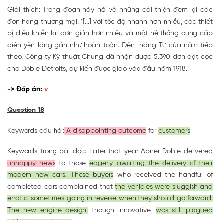
Giải thích: Trong đoạn này nói về những cải thiện đem lại các
đơn hàng thương mại. “[...] với tốc độ nhanh hơn nhiều, các thiết
bị điều khiển lái đơn giản hơn nhiều và một hệ thống cung cấp
điện yên lặng gần như hoàn toàn. Đến tháng Tư của năm tiếp
theo, Công ty Kỹ thuật Chung đã nhận được 5.390 đơn đặt cọc
cho Doble Detroits, dự kiến được giao vào đầu năm 1918.”
-> Đáp án:
v
Question 18
Keywords câu hỏi:
A disappointing outcome
for
customers
Keywords trong bài đọc: Later that year Abner Doble delivered
unhappy news
to those
eagerly awaiting the delivery of their
modern new cars. Those buyers
who received the handful of
completed cars complained that
the vehicles were sluggish and
erratic, sometimes going in reverse when they should go forward.
The new engine design,
though innovative,
was still plagued