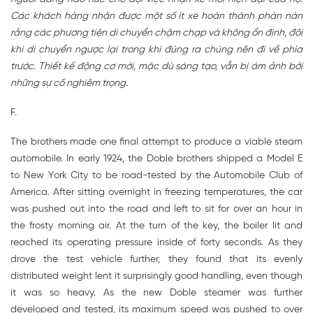
Các khách hàng nhận được một số ít xe hoàn thành phàn nàn
rằng các phương tiện di chuyển chậm chạp và không ổn định, đôi
khi di chuyển ngược lại trong khi đúng ra chúng nên đi về phía
trước. Thiết kế động cơ mới, mặc dù sáng tạo, vẫn bị ám ảnh bởi
những sự cố nghiêm trọng.
F.
The brothers made one final attempt to produce a viable steam
automobile. In early 1924, the Doble brothers shipped a Model E
to New York City to be road-tested by the Automobile Club of
America. After sitting overnight in freezing temperatures, the car
was pushed out into the road and left to sit for over an hour in
the frosty morning air. At the turn of the key, the boiler lit and
reached its operating pressure inside of forty seconds. As they
drove the test vehicle further, they found that its evenly
distributed weight lent it surprisingly good handling, even though
it was so heavy. As the new Doble steamer was further
developed and tested, its maximum speed was pushed to over