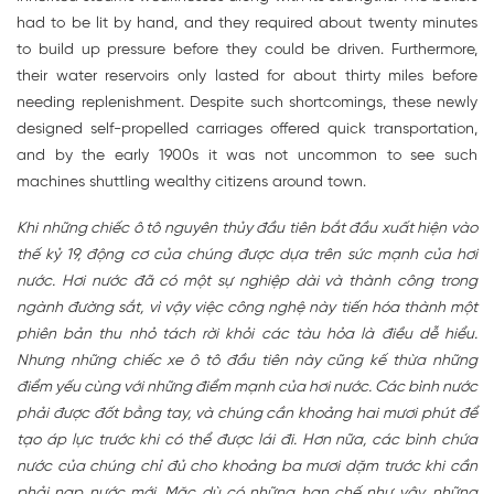
had to be lit by hand, and they required about twenty minutes
to build up pressure before they could be driven. Furthermore,
their water reservoirs only lasted for about thirty miles before
needing replenishment. Despite such shortcomings, these newly
designed self-propelled carriages offered quick transportation,
and by the early 1900s it was not uncommon to see such
machines shuttling wealthy citizens around town.
Khi những chiếc ô tô nguyên thủy đầu tiên bắt đầu xuất hiện vào
thế kỷ 19, động cơ của chúng được dựa trên sức mạnh của hơi
nước. Hơi nước đã có một sự nghiệp dài và thành công trong
ngành đường sắt, vì vậy việc công nghệ này tiến hóa thành một
phiên bản thu nhỏ tách rời khỏi các tàu hỏa là điều dễ hiểu.
Nhưng những chiếc xe ô tô đầu tiên này cũng kế thừa những
điểm yếu cùng với những điểm mạnh của hơi nước. Các bình nước
phải được đốt bằng tay, và chúng cần khoảng hai mươi phút để
tạo áp lực trước khi có thể được lái đi. Hơn nữa, các bình chứa
nước của chúng chỉ đủ cho khoảng ba mươi dặm trước khi cần
phải nạp nước mới. Mặc dù có những hạn chế như vậy, những