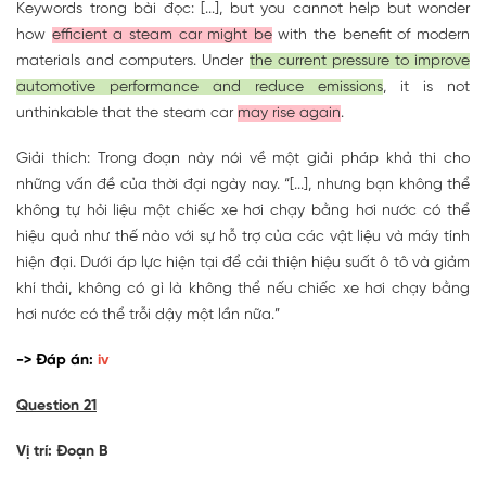
Keywords trong bài đọc: [...], but you cannot help but wonder
how
efficient a steam car might be
with the benefit of modern
materials and computers. Under
the current pressure to improve
automotive performance and reduce emissions
, it is not
unthinkable that the steam car
may rise again
.
Giải thích: Trong đoạn này nói về một giải pháp khả thi cho
những vấn đề của thời đại ngày nay. “[...], nhưng bạn không thể
không tự hỏi liệu một chiếc xe hơi chạy bằng hơi nước có thể
hiệu quả như thế nào với sự hỗ trợ của các vật liệu và máy tính
hiện đại. Dưới áp lực hiện tại để cải thiện hiệu suất ô tô và giảm
khí thải, không có gì là không thể nếu chiếc xe hơi chạy bằng
hơi nước có thể trỗi dậy một lần nữa.”
-> Đáp án:
iv
Question 21
Vị trí: Đoạn B