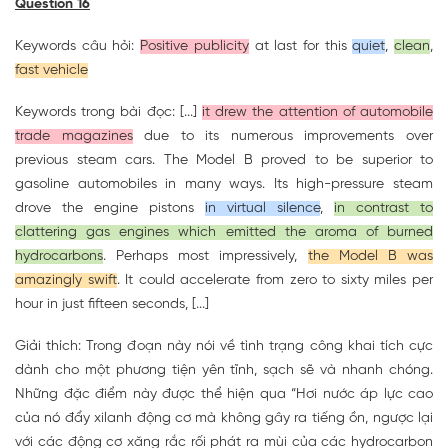
Question 16
Keywords câu hỏi:
Positive publicity
at last for this
quiet
,
clean
,
fast vehicle
Keywords trong bài đọc: [...]
it drew the attention of automobile
trade magazines
due to its numerous improvements over
previous steam cars. The Model B proved to be superior to
gasoline automobiles in many ways. Its high-pressure steam
drove the engine pistons
in virtual silence
,
in contrast to
clattering gas engines which emitted the aroma of burned
hydrocarbons
. Perhaps most impressively,
the Model B was
amazingly swift
. It could accelerate from zero to sixty miles per
hour in just fifteen seconds, [...]
Giải thích: Trong đoạn này nói về tình trạng công khai tích cực
dành cho một phương tiện yên tĩnh, sạch sẽ và nhanh chóng.
Những đặc điểm này được thể hiện qua “Hơi nước áp lực cao
của nó đẩy xilanh động cơ mà không gây ra tiếng ồn, ngược lại
với các động cơ xăng rắc rối phát ra mùi của các hydrocarbon