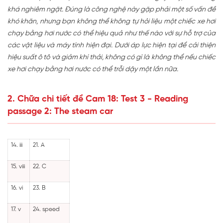
khá nghiêm ngặt. Đúng là công nghệ này gặp phải một số vấn đề
khó khăn, nhưng bạn không thể không tự hỏi liệu một chiếc xe hơi
chạy bằng hơi nước có thể hiệu quả như thế nào với sự hỗ trợ của
các vật liệu và máy tính hiện đại. Dưới áp lực hiện tại để cải thiện
hiệu suất ô tô và giảm khí thải, không có gì là không thể nếu chiếc
xe hơi chạy bằng hơi nước có thể trỗi dậy một lần nữa.
2. Chữa chi tiết đề Cam 18: Test 3 - Reading
passage 2: The steam car
14. iii
21. A
15. viii
22. C
16. vi
23. B
17. v
24. speed