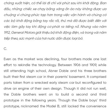
chóng xuất hiện, có thể lái đi chỉ vài phút sau khi khởi động. Ban
đầu, những chiếc xe chạy bằng xăng ồn ào này không được ưa
chuộng vì chúng phức tạp hơn trong việc vận hành và chúng có
các bộ khởi động bằng tay rắc rối, thứ mà đã được biết đến với
việc làm gãy tay khi động cơ phát ra tiếng nổ. Nhưng vào năm
1912, General Motors giới thiệu bộ khởi động điện, và trong vài năm
tiếp theo, sức mạnh của hơi nước dần được loại bỏ.
C.
Even as the market was declining, four brothers made one last
effort to rekindle the technology. Between 1906 and 1909, while
still attending high school, Abner Doble and his three brothers
built their first steam car in their parents’ basement. It comprised
parts taken from a wrecked early steam car but reconfigured to
drive an engine of their own design. Though it did not run well,
the Doble brothers went on to build a second and third
prototype in the following years. Though the Doble boys’ third
prototype, nicknamed the Model B, still lacked the convenience