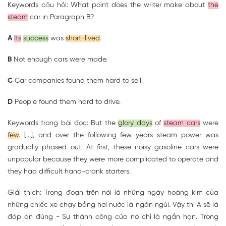
Keywords câu hỏi: What point does the writer make about
the
steam
car in Paragraph B?
A
Its
success
was
short-lived
.
B
Not enough cars were made.
C
Car companies found them hard to sell.
D
People found them hard to drive.
Keywords trong bài đọc: But the
glory days
of
steam cars
were
few
. [...], and over the following few years steam power was
gradually phased out. At first, these noisy gasoline cars were
unpopular because they were more complicated to operate and
they had difficult hand-crank starters.
Giải thích: Trong đoạn trên nói là những ngày hoàng kim của
những chiếc xe chạy bằng hơi nước là ngắn ngủi. Vậy thì A sẽ là
đáp án đúng - Sự thành công của nó chỉ là ngắn hạn. Trong