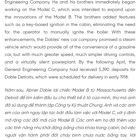
Engineering Company. He and his brothers immediately began
working on the Model C, which was intended to expand upon
the innovations of the Model B. The brothers added features
such as a key-based ignition in the cabin, eliminating the need
for the operator to manually ignite the boiler. With these
enhancements, the Dobles’ new car company promised a steam
vehicle which would provide all of the convenience of a gasoline
car, but with much greater speed, much simpler driving controls,
and a virtually silent powerplant. By the following April, the
General Engineering Company had received 5,390 deposits for
Doble Detroits, which were scheduled for delivery in early 1918.
Năm sau, Abner Doble lái chiếc Model B từ Massachusetts đến
Detroit để tìm kiếm đầu tư cho thiết kế ô tô của mình, thứ mà anh
đã sử dụng để thành lập Công ty Kỹ thuật Chung. Anh và các anh
em của anh ngay lập tức bắt đầu làm việc với Model C, với ý định
mở rộng các đổi mới của Model B. Các anh em họ đã thêm vào
các tính năng như khởi động bằng chìa khóa trong cabin, bỏ việc
người vận hành phải đốt cháy bình chứa nước bằng tay. Với