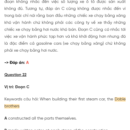
đoạn không nhắc đến việc số lượng xe ô tô được sản xuất
không đủ. Tương tự, đáp án C cũng không được nhắc đến vì
trong bài chỉ nói rằng ban đầu những chiếc xe chạy bằng xăng
khó vận hành chứ không phải các công ty về xe thấy những
chiếc xe chạy bằng hơi nước khó bán. Đoạn C cũng có nhắc tới
việc xe vận hành phức tạp hơn và khó khởi động hơn nhưng đó
là đặc điểm cả gasoline cars (xe chạy bằng xăng) chứ không
phải xe chạy bằng hơi nước.
-> Đáp án:
A
Question 22
Vị trí: Đoạn C
Keywords câu hỏi: When building their first steam car, the
Doble
brothers
A
constructed all the parts themselves.