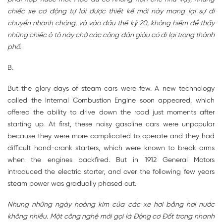
chiếc xe cơ động tự lái được thiết kế mới này mang lại sự di
chuyển nhanh chóng, và vào đầu thế kỷ 20, không hiếm để thấy
những chiếc ô tô này chở các công dân giàu có đi lại trong thành
phố.
B.
But the glory days of steam cars were few. A new technology
called the Internal Combustion Engine soon appeared, which
offered the ability to drive down the road just moments after
starting up. At first, these noisy gasoline cars were unpopular
because they were more complicated to operate and they had
difficult hand-crank starters, which were known to break arms
when the engines backfired. But in 1912 General Motors
introduced the electric starter, and over the following few years
steam power was gradually phased out.
Nhưng những ngày hoàng kim của các xe hơi bằng hơi nước
không nhiều. Một công nghệ mới gọi là Động cơ Đốt trong nhanh