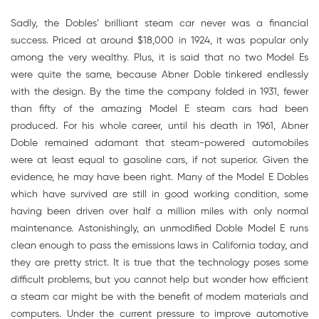
Sadly, the Dobles’ brilliant steam car never was a financial
success. Priced at around $18,000 in 1924, it was popular only
among the very wealthy. Plus, it is said that no two Model Es
were quite the same, because Abner Doble tinkered endlessly
with the design. By the time the company folded in 1931, fewer
than fifty of the amazing Model E steam cars had been
produced. For his whole career, until his death in 1961, Abner
Doble remained adamant that steam-powered automobiles
were at least equal to gasoline cars, if not superior. Given the
evidence, he may have been right. Many of the Model E Dobles
which have survived are still in good working condition, some
having been driven over half a million miles with only normal
maintenance. Astonishingly, an unmodified Doble Model E runs
clean enough to pass the emissions laws in California today, and
they are pretty strict. It is true that the technology poses some
difficult problems, but you cannot help but wonder how efficient
a steam car might be with the benefit of modem materials and
computers. Under the current pressure to improve automotive