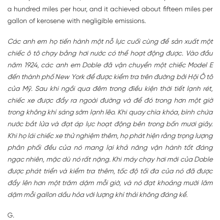
a hundred miles per hour, and it achieved about fifteen miles per
gallon of kerosene with negligible emissions.
Các anh em họ tiến hành một nỗ lực cuối cùng để sản xuất một
chiếc ô tô chạy bằng hơi nước có thể hoạt động được. Vào đầu
năm 1924, các anh em Doble đã vận chuyển một chiếc Model E
đến thành phố New York để được kiểm tra trên đường bởi Hội Ô tô
của Mỹ. Sau khi ngồi qua đêm trong điều kiện thời tiết lạnh rét,
chiếc xe được đẩy ra ngoài đường và để đó trong hơn một giờ
trong không khí sáng sớm lạnh lẽo. Khi quay chìa khóa, bình chứa
nước bắt lửa và đạt áp lực hoạt động bên trong bốn mươi giây.
Khi họ lái chiếc xe thử nghiệm thêm, họ phát hiện rằng trọng lượng
phân phối đều của nó mang lại khả năng vận hành tốt đáng
ngạc nhiên, mặc dù nó rất nặng. Khi máy chạy hơi mới của Doble
được phát triển và kiểm tra thêm, tốc độ tối đa của nó đã được
đẩy lên hơn một trăm dặm mỗi giờ, và nó đạt khoảng mười lăm
dặm mỗi gallon dầu hỏa với lượng khí thải không đáng kể.
G.