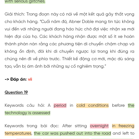
with serious glitches.
Giải thích: Trong đoạn này có nói về một kết quả gây thất vọng
cho khách hàng. “Cuối năm đó, Abner Doble mang tin tức không
vui đến với những người đang háo hức chờ đợi việc nhận xe mới
hiện đại của họ. Các khách hàng nhận được một số ít xe hoàn
thành phàn nàn rằng các phương tiện di chuyển chậm chạp và
không ổn định, đôi khi di chuyển ngược lại trong khi đúng ra
chúng nên đi về phía trước. Thiết kế động cơ mới, mặc dù sáng
tạo, vẫn bị ám ảnh bởi những sự cố nghiêm trọng.”
-> Đáp án:
vii
Question 19
Keywords câu hỏi: A
period
in
cold conditions
before
the
technology is assessed
Keywords trong bài đọc: After sitting
overnight
in freezing
temperatures
,
the car was pushed out into the road
and left to