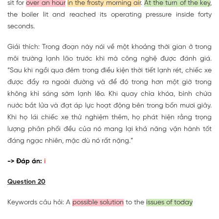
sit for
over an hour
in the frosty morning air
.
At the turn of the key
,
the boiler lit and reached its operating pressure inside forty
seconds.
Giải thích: Trong đoạn này nói về một khoảng thời gian ở trong
môi trường lạnh lão trước khi mà công nghệ được đánh giá.
“Sau khi ngồi qua đêm trong điều kiện thời tiết lạnh rét, chiếc xe
được đẩy ra ngoài đường và để đó trong hơn một giờ trong
không khí sáng sớm lạnh lẽo. Khi quay chìa khóa, bình chứa
nước bắt lửa và đạt áp lực hoạt động bên trong bốn mươi giây.
Khi họ lái chiếc xe thử nghiệm thêm, họ phát hiện rằng trọng
lượng phân phối đều của nó mang lại khả năng vận hành tốt
đáng ngạc nhiên, mặc dù nó rất nặng.”
-> Đáp án:
i
Question 20
Keywords câu hỏi: A
possible solution
to the
issues of today