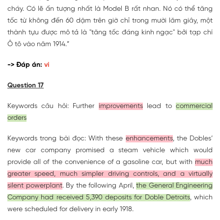
cháy. Có lẽ ấn tượng nhất là Model B rất nhan. Nó có thể tăng
tốc từ không đến 60 dặm trên giờ chỉ trong mười lăm giây, một
thành tựu được mô tả là "tăng tốc đáng kinh ngạc" bởi tạp chí
Ô tô vào năm 1914.”
-> Đáp án:
vi
Question 17
Keywords câu hỏi: Further
improvements
lead to
commercial
orders
Keywords trong bài đọc: With these
enhancements
, the Dobles’
new car company promised a steam vehicle which would
provide all of the convenience of a gasoline car, but with
much
greater speed, much simpler driving controls, and a virtually
silent powerplant
. By the following April,
the General Engineering
Company had received 5,390 deposits for Doble Detroits
, which
were scheduled for delivery in early 1918.