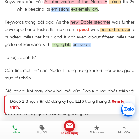
Keywords câu hỏi:
A later version of the Model E
raised
its 24
_____ while keeping its
emissions
extremely low
.
Keywords trong bài đọc: As the
new Doble steamer
was further
developed and tester, its maximum
speed
was
pushed to over
a
hundred miles per hour, and it achieved about fifteen miles per
gallon of kerosene with
negligible
emissions
.
Từ loại: danh từ
Cần tìm: một thứ của Model E tăng trong khi khí thải được giữ ở
mức rất thấp
Giải thích: Khi máy chạy hơi mới của Doble được phát triển và
kiểm tra thêm, tốc độ tối đa của nó đã được đẩy lên hơn một
trăm dặm mỗi giờ, và nó đạt khoảng mười lăm dặm mỗi gallon
dầu hỏa với lượng khí thải không đáng kể.
-> Đáp án:
speed
Hotline
Ưu đãi
Điểm cao
Lên đầu
Tư vấn ngay