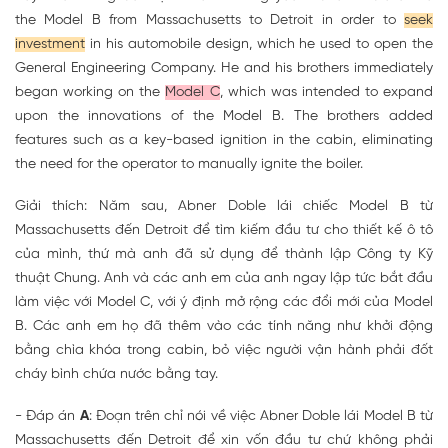
the Model B from Massachusetts to Detroit in order to
seek
investment
in his automobile design, which he used to open the
General Engineering Company. He and his brothers immediately
began working on the
Model C
, which was intended to expand
upon the innovations of the Model B. The brothers added
features such as a key-based ignition in the cabin, eliminating
the need for the operator to manually ignite the boiler.
Giải thích: Năm sau, Abner Doble lái chiếc Model B từ
Massachusetts đến Detroit để tìm kiếm đầu tư cho thiết kế ô tô
của mình, thứ mà anh đã sử dụng để thành lập Công ty Kỹ
thuật Chung. Anh và các anh em của anh ngay lập tức bắt đầu
làm việc với Model C, với ý định mở rộng các đổi mới của Model
B. Các anh em họ đã thêm vào các tính năng như khởi động
bằng chìa khóa trong cabin, bỏ việc người vận hành phải đốt
cháy bình chứa nước bằng tay.
- Đáp án
A
: Đoạn trên chỉ nói về việc Abner Doble lái Model B từ
Massachusetts đến Detroit để xin vốn đầu tư chứ không phải