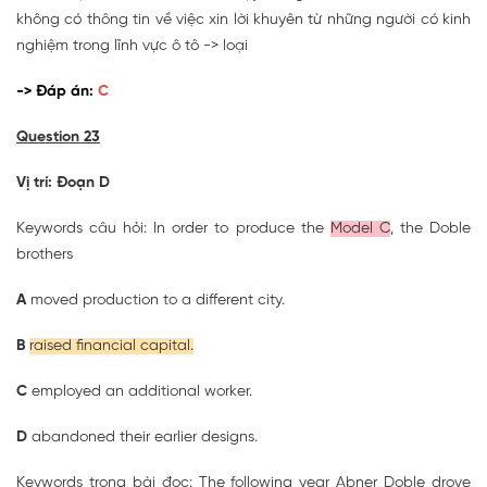
không có thông tin về việc xin lời khuyên từ những người có kinh
nghiệm trong lĩnh vực ô tô -> loại
-> Đáp án:
C
Question 23
Vị trí: Đoạn D
Keywords câu hỏi: In order to produce the
Model C
, the Doble
brothers
A
moved production to a different city.
B
raised financial capital.
C
employed an additional worker.
D
abandoned their earlier designs.
Keywords trong bài đọc: The following year Abner Doble drove