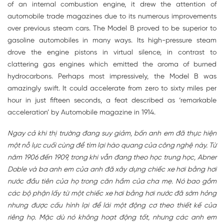
of an internal combustion engine, it drew the attention of
automobile trade magazines due to its numerous improvements
over previous steam cars. The Model B proved to be superior to
gasoline automobiles in many ways. Its high-pressure steam
drove the engine pistons in virtual silence, in contrast to
clattering gas engines which emitted the aroma of burned
hydrocarbons. Perhaps most impressively, the Model B was
amazingly swift. It could accelerate from zero to sixty miles per
hour in just fifteen seconds, a feat described as ‘remarkable
acceleration’ by Automobile magazine in 1914.
Ngay cả khi thị trường đang suy giảm, bốn anh em đã thực hiện
một nỗ lực cuối cùng để tìm lại hào quang của công nghệ này. Từ
năm 1906 đến 1909, trong khi vẫn đang theo học trung học, Abner
Doble và ba anh em của anh đã xây dựng chiếc xe hơi bằng hơi
nước đầu tiên của họ trong căn hầm của cha mẹ. Nó bao gồm
các bộ phận lấy từ một chiếc xe hơi bằng hơi nước đã sớm hỏng
nhưng được cấu hình lại để lái một động cơ theo thiết kế của
riêng họ. Mặc dù nó không hoạt động tốt, nhưng các anh em