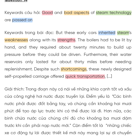
Question 14
Keywords câu hỏi:
Good
and
bad aspects
of
steam technology
are
passed on
Keywords trong bài đọc: But these early cars
inherited
steam
’s
weaknesses
along with its
strengths
. The boilers had to be lit by
hand, and they required about twenty minutes to build up
pressure before they could be driven. Furthermore, their water
reservoirs only lasted for about thirty miles before needing
replenishment. Despite such
shortcomings
, these newly designed
self-propelled carriage offered
quick transportation
, [...]
Giải thích: Trong đoạn này có nói về những khía cạnh tốt và xấu
của công nghệ hơi nước được truyền lại. Điểm yếu là
“Các bình
nước phải được đốt bằng tay, và chúng cần khoảng hai mươi
phút để tạo áp lực trước khi có thể được lái đi. Hơn nữa, các
bình chứa nước của chúng chỉ đủ cho khoảng ba mươi dặm
trước khi cần phải nạp nước mới.” Còn điểm tốt là “những chiếc
xe cơ động tự lái được thiết kế mới này mang lại sự di chuyển