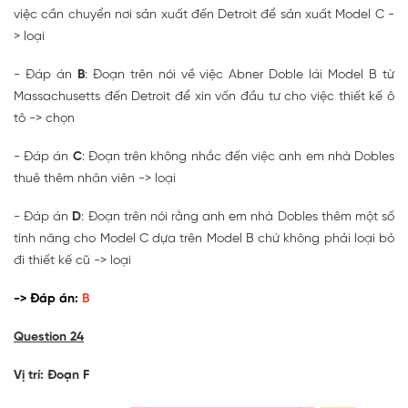
việc cần chuyển nơi sản xuất đến Detroit để sản xuất Model C -
> loại
- Đáp án
B
: Đoạn trên nói về việc Abner Doble lái Model B từ
Massachusetts đến Detroit để xin vốn đầu tư cho việc thiết kế ô
tô -> chọn
- Đáp án
C
: Đoạn trên không nhắc đến việc anh em nhà Dobles
thuê thêm nhân viên -> loại
- Đáp án
D
: Đoạn trên nói rằng anh em nhà Dobles thêm một số
tính năng cho Model C dựa trên Model B chứ không phải loại bỏ
đi thiết kế cũ -> loại
-> Đáp án:
B
Question 24
Vị trí: Đoạn F