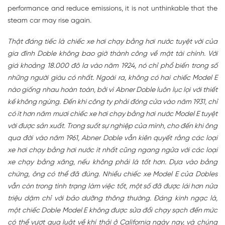
performance and reduce emissions, it is not unthinkable that the
steam car may rise again.
Thật đáng tiếc là chiếc xe hơi chạy bằng hơi nước tuyệt vời của
gia đình Doble không bao giờ thành công về mặt tài chính. Với
giá khoảng 18.000 đô la vào năm 1924, nó chỉ phổ biến trong số
những người giàu có nhất. Ngoài ra, không có hai chiếc Model E
nào giống nhau hoàn toàn, bởi vì Abner Doble luôn lục lọi với thiết
kế không ngừng. Đến khi công ty phải đóng cửa vào năm 1931, chỉ
có ít hơn năm mươi chiếc xe hơi chạy bằng hơi nước Model E tuyệt
vời được sản xuất. Trong suốt sự nghiệp của mình, cho đến khi ông
qua đời vào năm 1961, Abner Doble vẫn kiên quyết rằng các loại
xe hơi chạy bằng hơi nước ít nhất cũng ngang ngửa với các loại
xe chạy bằng xăng, nếu không phải là tốt hơn. Dựa vào bằng
chứng, ông có thể đã đúng. Nhiều chiếc xe Model E của Dobles
vẫn còn trong tình trạng làm việc tốt, một số đã được lái hơn nửa
triệu dặm chỉ với bảo dưỡng thông thường. Đáng kinh ngạc là,
một chiếc Doble Model E không được sửa đổi chạy sạch đến mức
có thể vượt qua luật về khí thải ở California ngày nay, và chúng