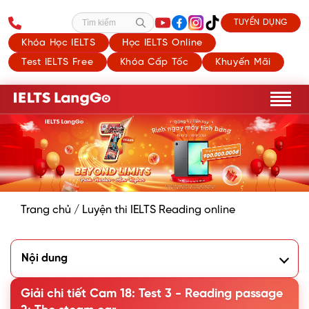
TUYỂN DỤNG
Tìm kiếm
Khóa Học IELTS
Học IELTS Online
Test IELTS Free
Khóa Cấp Tốc
Khuyến Mãi
Trang chủ
/
Luyện thi IELTS Reading online
Nội dung
1. Bài IELTS Reading: The Steam Car
2. Chữa chi tiết đề Cam 18: Test 3 - Reading passage 2: The
Giải chi tiết Cam 18: Test 3 - Reading passage
steam car