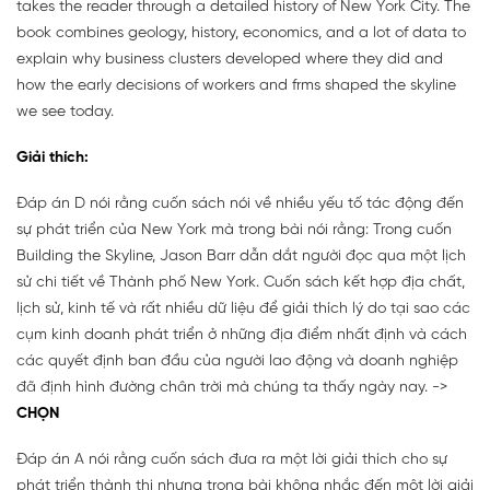
takes the reader through a detailed history of New York City. The
book combines geology, history, economics, and a lot of data to
explain why business clusters developed where they did and
how the early decisions of workers and frms shaped the skyline
we see today.
Giải thích:
Đáp án D nói rằng cuốn sách nói về nhiều yếu tố tác động đến
sự phát triển của New York mà trong bài nói rằng: Trong cuốn
Building the Skyline, Jason Barr dẫn dắt người đọc qua một lịch
sử chi tiết về Thành phố New York. Cuốn sách kết hợp địa chất,
lịch sử, kinh tế và rất nhiều dữ liệu để giải thích lý do tại sao các
cụm kinh doanh phát triển ở những địa điểm nhất định và cách
các quyết định ban đầu của người lao động và doanh nghiệp
đã định hình đường chân trời mà chúng ta thấy ngày nay. ->
CHỌN
Đáp án A nói rằng cuốn sách đưa ra một lời giải thích cho sự
phát triển thành thị nhưng trong bài không nhắc đến một lời giải