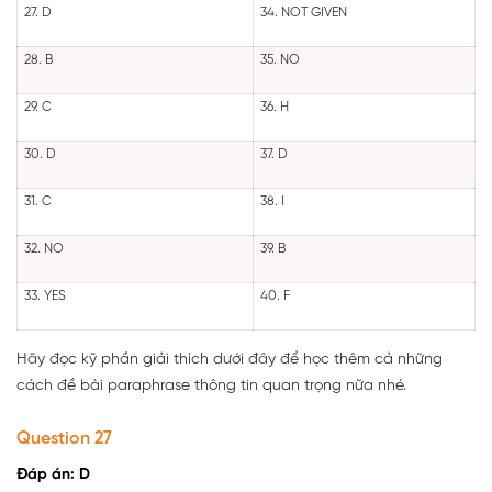
27. D
34. NOT GIVEN
28. B
35. NO
29. C
36. H
30. D
37. D
31. C
38. I
32. NO
39. B
33. YES
40. F
Hãy đọc kỹ phần giải thích dưới đây để học thêm cả những
cách đề bài paraphrase thông tin quan trọng nữa nhé.
Question 27
Đáp án: D