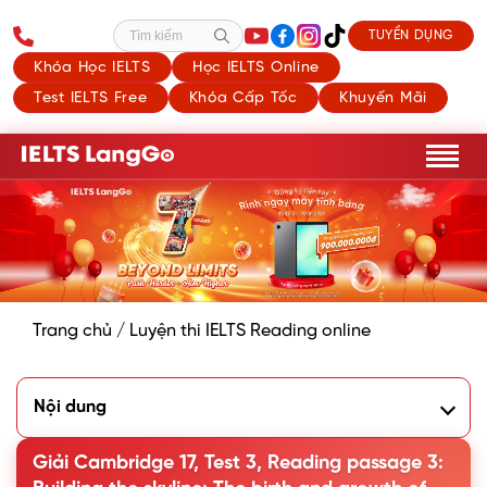
TUYỂN DỤNG
Tìm kiếm
Khóa Học IELTS
Học IELTS Online
Test IELTS Free
Khóa Cấp Tốc
Khuyến Mãi
Trang chủ
/
Luyện thi IELTS Reading online
Nội dung
1. Phân tích đề Cambridge 17, Test 3, Reading passage 3:
Building the skyline: The birth and growth of Manhattan’s
Giải Cambridge 17, Test 3, Reading passage 3:
skyscrapers