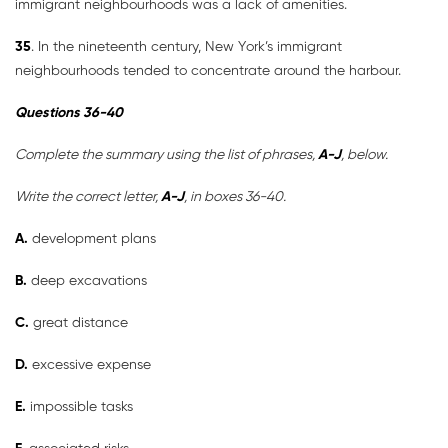
immigrant neighbourhoods was a lack of amenities.
35
. In the nineteenth century, New York’s immigrant
neighbourhoods tended to concentrate around the harbour.
Questions 36-40
Complete the summary using the list of phrases,
A-J
, below.
Write the correct letter,
A-J
, in boxes 36-40.
A.
development plans
B.
deep excavations
C.
great distance
D.
excessive expense
E.
impossible tasks