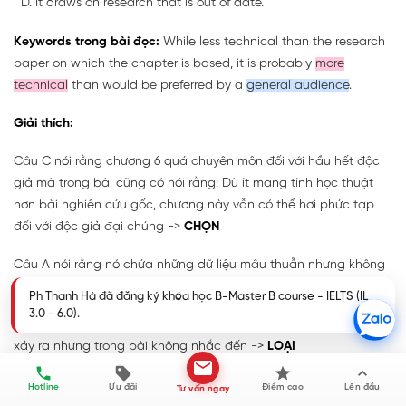
It draws on research that is out of date.
Keywords trong bài đọc:
While less technical than the research
paper on which the chapter is based, it is probably
more
technical
than would be preferred by a
general audience
.
Giải thích:
Câu C nói rằng chương 6 quá chuyên môn đối với hầu hết độc
giả mà trong bài cũng có nói rằng: Dù ít mang tính học thuật
hơn bài nghiên cứu gốc, chương này vẫn có thể hơi phức tạp
đối với độc giả đại chúng ->
CHỌN
Câu A nói rằng nó chứa những dữ liệu mâu thuẫn nhưng không
có thông tin này trong bài ->
LOẠI
Ph Thanh Hà đã đăng ký khóa học B-Master B course - IELTS (IL
3.0 - 6.0).
Câu B nói rằng nó tập trung quá nhiều vào các xu hướng có thể
xảy ra nhưng trong bài không nhắc đến ->
LOẠI
Câu D nói rằng nó dựa trên nghiên cứu đã lỗi thời nhưng cũng
Hotline
Ưu đãi
Điểm cao
Lên đầu
Tư vấn ngay