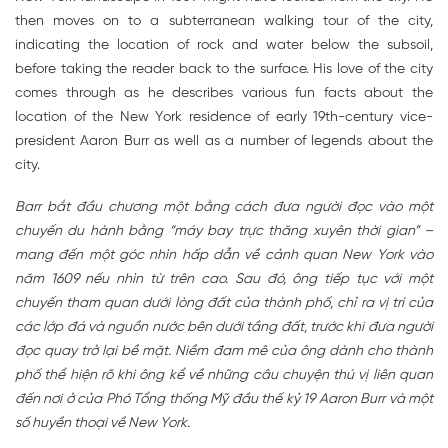
then moves on to a subterranean walking tour of the city,
indicating the location of rock and water below the subsoil,
before taking the reader back to the surface. His love of the city
comes through as he describes various fun facts about the
location of the New York residence of early 19th-century vice-
president Aaron Burr as well as a number of legends about the
city.
Barr bắt đầu chương một bằng cách đưa người đọc vào một
chuyến du hành bằng “máy bay trực thăng xuyên thời gian” –
mang đến một góc nhìn hấp dẫn về cảnh quan New York vào
năm 1609 nếu nhìn từ trên cao. Sau đó, ông tiếp tục với một
chuyến tham quan dưới lòng đất của thành phố, chỉ ra vị trí của
các lớp đá và nguồn nước bên dưới tầng đất, trước khi đưa người
đọc quay trở lại bề mặt. Niềm đam mê của ông dành cho thành
phố thể hiện rõ khi ông kể về những câu chuyện thú vị liên quan
đến nơi ở của Phó Tổng thống Mỹ đầu thế kỷ 19 Aaron Burr và một
số huyền thoại về New York.