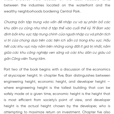
between the industries located on the waterfront and the
wealthy neighborhoods bordering Central Park.
Chương bốn tập trung vào vấn đề nhập cư và sự phân bố các
khu dân cư cũng như nhà ở tập thể vào cuối thế kỷ 19. Barr xác
định bốn khu vực tập trung chính của người nhập cư và phân tích
vị trí của chúng dựa trên các tiện ích sẵn có trong khu vực. Hầu
hết các khu vực này nằm trên những vùng đất ít giá trị nhất, nằm
giữa các khu công nghiệp ven sông và các khu dân cư giàu có
gần Công viên Trung tâm.
Part two of the book begins with a discussion of the economics
of skyscraper height. In chapter five, Barr distinguishes between
engineering height, economic height, and developer height —
where engineering height is the tallest building that can be
safely made at a given time, economic height is the height that
is most efficient from society’s point of view, and developer
height is the actual height chosen by the developer, who is
attempting to maximize return on investment. Chapter fve also