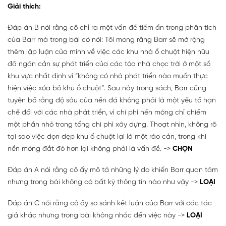
Giải thích:
Đáp án B nói rằng cô chỉ ra một vấn đề tiềm ẩn trong phân tích
của Barr mà trong bài có nói: Tôi mong rằng Barr sẽ mở rộng
thêm lập luận của mình về việc các khu nhà ổ chuột hiện hữu
đã ngăn cản sự phát triển của các tòa nhà chọc trời ở một số
khu vực nhất định vì “không có nhà phát triển nào muốn thực
hiện việc xóa bỏ khu ổ chuột”. Sau này trong sách, Barr cũng
tuyên bố rằng độ sâu của nền đá không phải là một yếu tố hạn
chế đối với các nhà phát triển, vì chi phí nền móng chỉ chiếm
một phần nhỏ trong tổng chi phí xây dựng. Thoạt nhìn, không rõ
tại sao việc dọn dẹp khu ổ chuột lại là một rào cản, trong khi
nền móng đắt đỏ hơn lại không phải là vấn đề. ->
CHỌN
Đáp án A nói rằng cô ấy mô tả những lý do khiến Barr quan tâm
nhưng trong bài không có bất kỳ thông tin nào như vậy ->
LOẠI
Đáp án C nói rằng cô ấy so sánh kết luận của Barr với các tác
giả khác nhưng trong bài không nhắc đến việc này ->
LOẠI