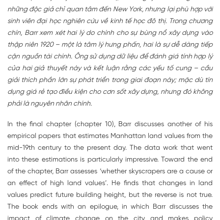
những độc giả chỉ quan tâm đến New York, nhưng lại phù hợp với
sinh viên đại học nghiên cứu về kinh tế học đô thị. Trong chương
chín, Barr xem xét hai lý do chính cho sự bùng nổ xây dựng vào
thập niên 1920 – một là tâm lý hưng phấn, hai là sự dễ dàng tiếp
cận nguồn tài chính. Ông sử dụng dữ liệu để đánh giá tính hợp lý
của hai giả thuyết này và kết luận rằng các yếu tố cung – cầu
giải thích phần lớn sự phát triển trong giai đoạn này; mặc dù tín
dụng giá rẻ tạo điều kiện cho cơn sốt xây dựng, nhưng đó không
phải là nguyên nhân chính.
In the final chapter (chapter 10), Barr discusses another of his
empirical papers that estimates Manhattan land values from the
mid-19th century to the present day. The data work that went
into these estimations is particularly impressive. Toward the end
of the chapter, Barr assesses ‘whether skyscrapers are a cause or
an effect of high land values’. He finds that changes in land
values predict future building height, but the reverse is not true.
The book ends with an epilogue, in which Barr discusses the
impact of climate change on the city and makes policy