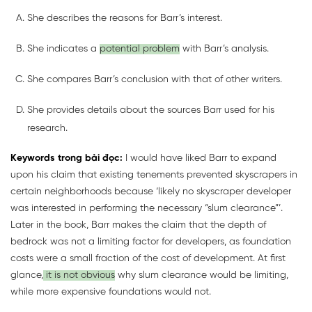
She describes the reasons for Barr’s interest.
She indicates a
potential problem
with Barr’s analysis.
She compares Barr’s conclusion with that of other writers.
She provides details about the sources Barr used for his
research.
Keywords trong bài đọc:
I would have liked Barr to expand
upon his claim that existing tenements prevented skyscrapers in
certain neighborhoods because ‘likely no skyscraper developer
was interested in performing the necessary “slum clearance”’.
Later in the book, Barr makes the claim that the depth of
bedrock was not a limiting factor for developers, as foundation
costs were a small fraction of the cost of development. At first
glance,
it is not obvious
why slum clearance would be limiting,
while more expensive foundations would not.