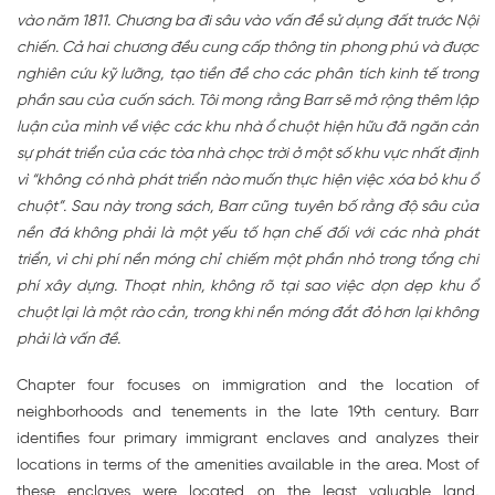
vào năm 1811. Chương ba đi sâu vào vấn đề sử dụng đất trước Nội
chiến. Cả hai chương đều cung cấp thông tin phong phú và được
nghiên cứu kỹ lưỡng, tạo tiền đề cho các phân tích kinh tế trong
phần sau của cuốn sách. Tôi mong rằng Barr sẽ mở rộng thêm lập
luận của mình về việc các khu nhà ổ chuột hiện hữu đã ngăn cản
sự phát triển của các tòa nhà chọc trời ở một số khu vực nhất định
vì “không có nhà phát triển nào muốn thực hiện việc xóa bỏ khu ổ
chuột”. Sau này trong sách, Barr cũng tuyên bố rằng độ sâu của
nền đá không phải là một yếu tố hạn chế đối với các nhà phát
triển, vì chi phí nền móng chỉ chiếm một phần nhỏ trong tổng chi
phí xây dựng. Thoạt nhìn, không rõ tại sao việc dọn dẹp khu ổ
chuột lại là một rào cản, trong khi nền móng đắt đỏ hơn lại không
phải là vấn đề.
Chapter four focuses on immigration and the location of
neighborhoods and tenements in the late 19th century. Barr
identifies four primary immigrant enclaves and analyzes their
locations in terms of the amenities available in the area. Most of
these enclaves were located on the least valuable land,