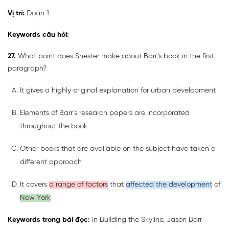
Vị trí:
Đoạn 1
Keywords câu hỏi:
27.
What point does Shester make about Barr’s book in the first
paragraph?
It gives a highly original explanation for urban development
Elements of Barr’s research papers are incorporated
throughout the book
Other books that are available on the subject have taken a
different approach
It covers
a range of factors
that
affected the development
of
New York
Keywords trong bài đọc:
In Building the Skyline, Jason Barr