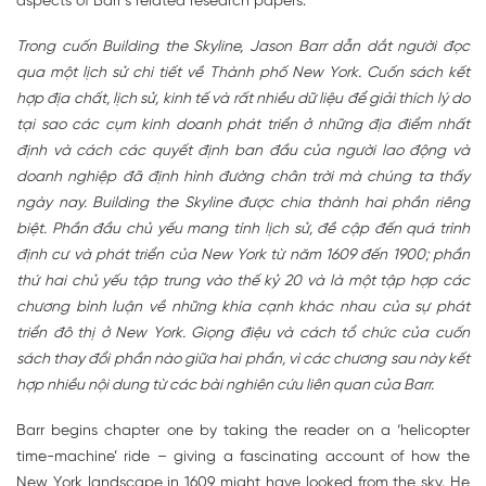
aspects of Barr’s related research papers.
Trong cuốn Building the Skyline, Jason Barr dẫn dắt người đọc
qua một lịch sử chi tiết về Thành phố New York. Cuốn sách kết
hợp địa chất, lịch sử, kinh tế và rất nhiều dữ liệu để giải thích lý do
tại sao các cụm kinh doanh phát triển ở những địa điểm nhất
định và cách các quyết định ban đầu của người lao động và
doanh nghiệp đã định hình đường chân trời mà chúng ta thấy
ngày nay. Building the Skyline được chia thành hai phần riêng
biệt. Phần đầu chủ yếu mang tính lịch sử, đề cập đến quá trình
định cư và phát triển của New York từ năm 1609 đến 1900; phần
thứ hai chủ yếu tập trung vào thế kỷ 20 và là một tập hợp các
chương bình luận về những khía cạnh khác nhau của sự phát
triển đô thị ở New York. Giọng điệu và cách tổ chức của cuốn
sách thay đổi phần nào giữa hai phần, vì các chương sau này kết
hợp nhiều nội dung từ các bài nghiên cứu liên quan của Barr.
Barr begins chapter one by taking the reader on a ‘helicopter
time-machine’ ride – giving a fascinating account of how the
New York landscape in 1609 might have looked from the sky. He