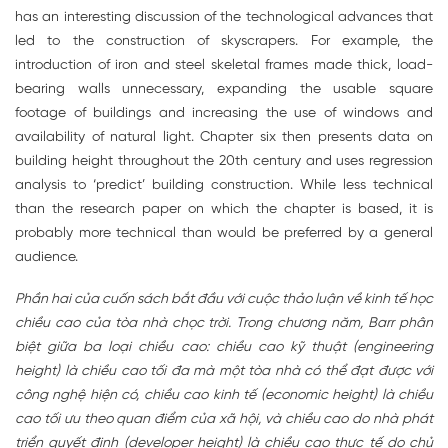
has an interesting discussion of the technological advances that
led to the construction of skyscrapers. For example, the
introduction of iron and steel skeletal frames made thick, load-
bearing walls unnecessary, expanding the usable square
footage of buildings and increasing the use of windows and
availability of natural light. Chapter six then presents data on
building height throughout the 20th century and uses regression
analysis to ‘predict’ building construction. While less technical
than the research paper on which the chapter is based, it is
probably more technical than would be preferred by a general
audience.
Phần hai của cuốn sách bắt đầu với cuộc thảo luận về kinh tế học
chiều cao của tòa nhà chọc trời. Trong chương năm, Barr phân
biệt giữa ba loại chiều cao: chiều cao kỹ thuật (engineering
height) là chiều cao tối đa mà một tòa nhà có thể đạt được với
công nghệ hiện có, chiều cao kinh tế (economic height) là chiều
cao tối ưu theo quan điểm của xã hội, và chiều cao do nhà phát
triển quyết định (developer height) là chiều cao thực tế do chủ