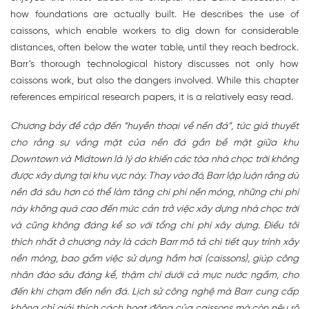
how foundations are actually built. He describes the use of
caissons, which enable workers to dig down for considerable
distances, often below the water table, until they reach bedrock.
Barr’s thorough technological history discusses not only how
caissons work, but also the dangers involved. While this chapter
references empirical research papers, it is a relatively easy read.
Chương bảy đề cập đến “huyền thoại về nền đá”, tức giả thuyết
cho rằng sự vắng mặt của nền đá gần bề mặt giữa khu
Downtown và Midtown là lý do khiến các tòa nhà chọc trời không
được xây dựng tại khu vực này. Thay vào đó, Barr lập luận rằng dù
nền đá sâu hơn có thể làm tăng chi phí nền móng, những chi phí
này không quá cao đến mức cản trở việc xây dựng nhà chọc trời
và cũng không đáng kể so với tổng chi phí xây dựng. Điều tôi
thích nhất ở chương này là cách Barr mô tả chi tiết quy trình xây
nền móng, bao gồm việc sử dụng hầm hơi (caissons), giúp công
nhân đào sâu đáng kể, thậm chí dưới cả mực nước ngầm, cho
đến khi chạm đến nền đá. Lịch sử công nghệ mà Barr cung cấp
không chỉ giải thích cách hoạt động của caissons mà còn nêu rõ