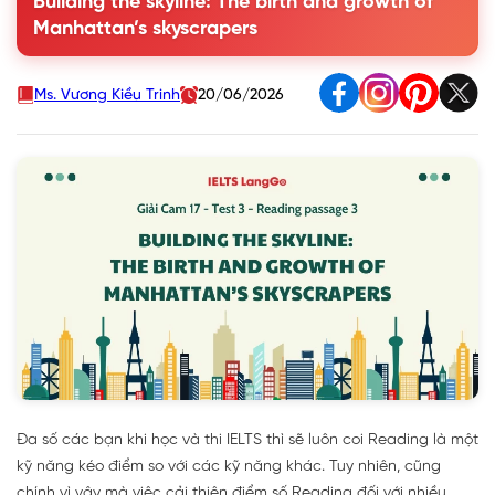
Building the skyline: The birth and growth of
2. Chữa chi tiết đề Cambridge IELTS 17, Test 3, Reading
Manhattan’s skyscrapers
passage 3
3. Học từ vựng hay trong bài đọc Building the skyline: The
birth and growth of Manhattan’s skyscrapers
Ms. Vương Kiều Trinh
20/06/2026
Đa số các bạn khi học và thi IELTS thì sẽ luôn coi Reading là một
kỹ năng kéo điểm so với các kỹ năng khác. Tuy nhiên, cũng
chính vì vậy mà việc cải thiện điểm số Reading đối với nhiều