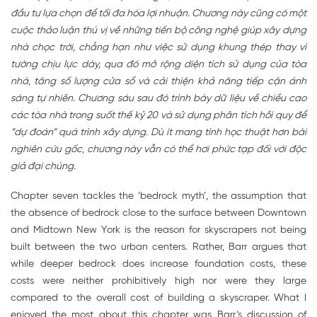
đầu tư lựa chọn để tối đa hóa lợi nhuận. Chương này cũng có một
cuộc thảo luận thú vị về những tiến bộ công nghệ giúp xây dựng
nhà chọc trời, chẳng hạn như việc sử dụng khung thép thay vì
tường chịu lực dày, qua đó mở rộng diện tích sử dụng của tòa
nhà, tăng số lượng cửa sổ và cải thiện khả năng tiếp cận ánh
sáng tự nhiên. Chương sáu sau đó trình bày dữ liệu về chiều cao
các tòa nhà trong suốt thế kỷ 20 và sử dụng phân tích hồi quy để
“dự đoán” quá trình xây dựng. Dù ít mang tính học thuật hơn bài
nghiên cứu gốc, chương này vẫn có thể hơi phức tạp đối với độc
giả đại chúng.
Chapter seven tackles the ‘bedrock myth’, the assumption that
the absence of bedrock close to the surface between Downtown
and Midtown New York is the reason for skyscrapers not being
built between the two urban centers. Rather, Barr argues that
while deeper bedrock does increase foundation costs, these
costs were neither prohibitively high nor were they large
compared to the overall cost of building a skyscraper. What I
enjoyed the most about this chapter was Barr’s discussion of