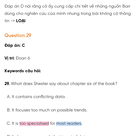
Đáp án D nói rằng cô ấy cung cấp chi tiết về những nguồn Barr
dùng cho nghiên cứu của mình nhưng trong bài không có thông
tin ->
LOẠI
Question 29
Đáp án: C
Vị trí:
Đoạn 6
Keywords câu hỏi:
29.
What does Shester say about chapter six of the book?
It contains conflicting data.
It focuses too much on possible trends.
It is
too specialised
for
most readers
.