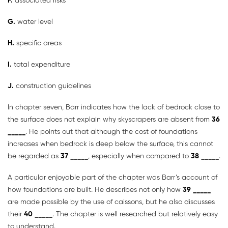
F.
associated risks
G.
water level
H.
specific areas
I.
total expenditure
J.
construction guidelines
In chapter seven, Barr indicates how the lack of bedrock close to
the surface does not explain why skyscrapers are absent from
36
_____
. He points out that although the cost of foundations
increases when bedrock is deep below the surface, this cannot
be regarded as
37 _____
, especially when compared to
38 _____
.
A particular enjoyable part of the chapter was Barr’s account of
how foundations are built. He describes not only how
39 _____
are made possible by the use of caissons, but he also discusses
their
40 _____
. The chapter is well researched but relatively easy
to understand.