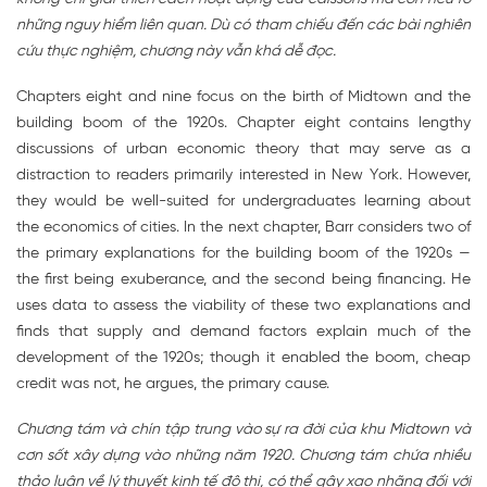
những nguy hiểm liên quan. Dù có tham chiếu đến các bài nghiên
cứu thực nghiệm, chương này vẫn khá dễ đọc.
Chapters eight and nine focus on the birth of Midtown and the
building boom of the 1920s. Chapter eight contains lengthy
discussions of urban economic theory that may serve as a
distraction to readers primarily interested in New York. However,
they would be well-suited for undergraduates learning about
the economics of cities. In the next chapter, Barr considers two of
the primary explanations for the building boom of the 1920s —
the first being exuberance, and the second being financing. He
uses data to assess the viability of these two explanations and
finds that supply and demand factors explain much of the
development of the 1920s; though it enabled the boom, cheap
credit was not, he argues, the primary cause.
Chương tám và chín tập trung vào sự ra đời của khu Midtown và
cơn sốt xây dựng vào những năm 1920. Chương tám chứa nhiều
thảo luận về lý thuyết kinh tế đô thị, có thể gây xao nhãng đối với