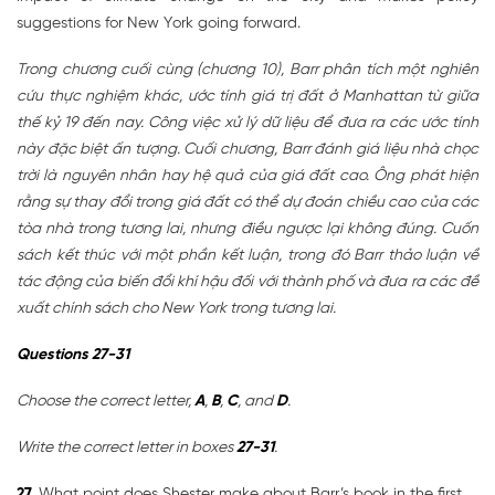
suggestions for New York going forward.
Trong chương cuối cùng (chương 10), Barr phân tích một nghiên
cứu thực nghiệm khác, ước tính giá trị đất ở Manhattan từ giữa
thế kỷ 19 đến nay. Công việc xử lý dữ liệu để đưa ra các ước tính
này đặc biệt ấn tượng. Cuối chương, Barr đánh giá liệu nhà chọc
trời là nguyên nhân hay hệ quả của giá đất cao. Ông phát hiện
rằng sự thay đổi trong giá đất có thể dự đoán chiều cao của các
tòa nhà trong tương lai, nhưng điều ngược lại không đúng. Cuốn
sách kết thúc với một phần kết luận, trong đó Barr thảo luận về
tác động của biến đổi khí hậu đối với thành phố và đưa ra các đề
xuất chính sách cho New York trong tương lai.
Questions 27-31
Choose the correct letter,
A
,
B
,
C
, and
D
.
Write the correct letter in boxes
27-31
.
27.
What point does Shester make about Barr’s book in the first