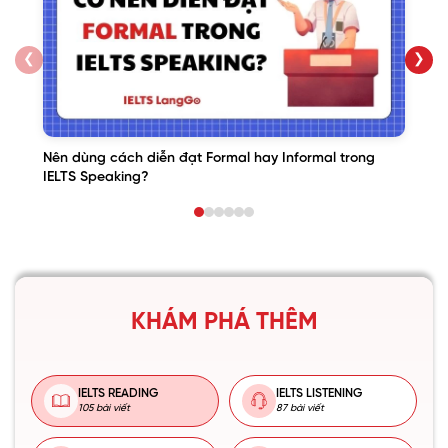
❮
❯
Nên dùng cách diễn đạt Formal hay Informal trong
IELTS Speaking?
KHÁM PHÁ THÊM
IELTS READING
IELTS LISTENING
105 bài viết
87 bài viết