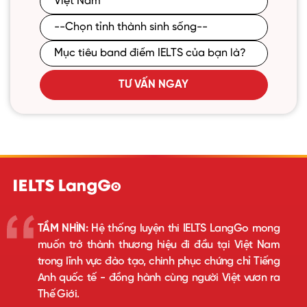
TƯ VẤN NGAY
TẦM NHÌN:
Hệ thống luyện thi IELTS LangGo mong
muốn trở thành thương hiệu đi đầu tại Việt Nam
trong lĩnh vực đào tạo, chinh phục chứng chỉ Tiếng
Anh quốc tế - đồng hành cùng người Việt vươn ra
Thế Giới.