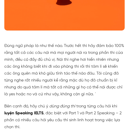
Đúng ngữ pháp là như thế nào. Trước hết thì hãy đảm bảo 100%
rằng tất cả các câu nói mà mọi người nói ra trong phần thi của
mình, đều có đầy đủ chủ vị. Nói thì nghe hơi hiển nhiên nhưng
các ông không biết khi đi vào phòng thi rồi thì tâm lí sẽ khiến
các ông quên mà khó giữu tỉnh táo thế nào đâu. Tôi cũng đã
từng nghe rất nhiều người kể rằng mặc dù họ đã chuẩn bị kĩ
nhưng do quá tâm lí mà tất cả những gì họ có thể nói được chỉ
là yes hoặc no và cứ như vậy, không còn gì nữa. `
Bên cạnh đó, hãy chú ý
dùng đúng thì
trong từng câu hỏi khi
luyện Speaking IELTS
, đặc biệt với Part 1 và Part 2 Speaking – 2
phần có nhiều câu hỏi yêu cầu thí sinh linh hoạt trong việc lựa
chọn thì.