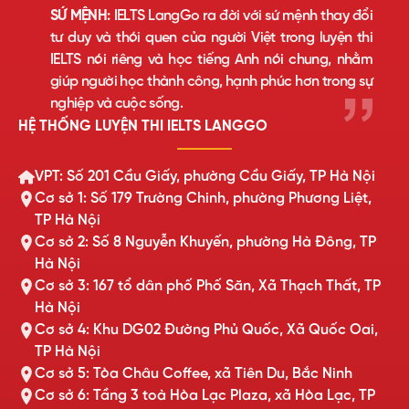
SỨ MỆNH:
IELTS LangGo ra đời với sứ mệnh thay đổi
tư duy và thói quen của người Việt trong luyện thi
IELTS nói riêng và học tiếng Anh nói chung, nhằm
giúp người học thành công, hạnh phúc hơn trong sự
nghiệp và cuộc sống.
HỆ THỐNG LUYỆN THI IELTS LANGGO
VPT: Số 201 Cầu Giấy, phường Cầu Giấy, TP Hà Nội
Cơ sở 1: Số 179 Trường Chinh, phường Phương Liệt,
TP Hà Nội
Cơ sở 2: Số 8 Nguyễn Khuyến, phường Hà Đông, TP
Hà Nội
Cơ sở 3: 167 tổ dân phố Phố Săn, Xã Thạch Thất, TP
Hà Nội
Cơ sở 4: Khu DG02 Đường Phủ Quốc, Xã Quốc Oai,
TP Hà Nội
Cơ sở 5: Tòa Châu Coffee, xã Tiên Du, Bắc Ninh
Cơ sở 6: Tầng 3 toà Hòa Lạc Plaza, xã Hòa Lạc, TP