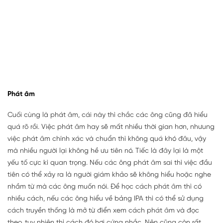
Phát âm
Cuối cùng là phát âm, cái này thì chắc các ông cũng đã hiểu
quá rõ rồi. Việc phát âm hay sẽ mất nhiều thời gian hơn, nhưung
việc phát âm chính xác và chuẩn thì không quá khó đâu, vậy
mà nhiều người lại không hề ưu tiên nó. Tiếc là đây lại là một
yếu tố cực kì quan trọng. Nếu các ông phát âm sai thì việc đầu
tiên có thể xảy ra là người giám khảo sẽ không hiểu hoặc nghe
nhầm từ mà các ông muốn nói. Để học cách phát âm thì có
nhiều cách, nếu các ông hiểu về bảng IPA thì có thể sử dụng
cách truyền thống là mở từ điển xem cách phát âm và đọc
theo, tuy nhiên thì cách đó hơi cứng nhắc. Nên cũng còn rất