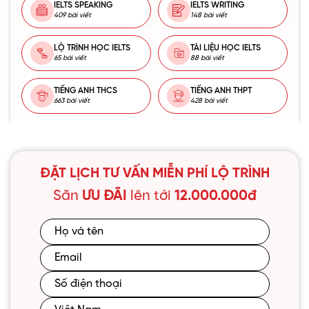
IELTS SPEAKING
IELTS WRITING
409 bài viết
148 bài viết
LỘ TRÌNH HỌC IELTS
TÀI LIỆU HỌC IELTS
65 bài viết
88 bài viết
TIẾNG ANH THCS
TIẾNG ANH THPT
663 bài viết
428 bài viết
ĐẶT LỊCH TƯ VẤN MIỄN PHÍ LỘ TRÌNH
Săn
ƯU ĐÃI
lên tới
12.000.000đ