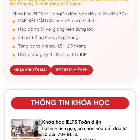
khi đăng ký lộ trình tăng từ 2 band!
Khóa học IELTS tại LangGo đảm bảo đầu ra lên đến 7.0+:
CAM KẾT ĐẦU RA theo kết quả thi thật
Học bổ trợ 1:1 với giảng viên đứng lớp
4 buổi bổ trợ Speaking/tháng
Tăng band chỉ sau 1,5 - 2,5 tháng
Hỗ trợ đăng ký thi thật tại BC, IDP
NHẬN KHUYẾN MÃI
TEST IELTS MIỄN PHÍ
THÔNG TIN KHÓA HỌC
Khóa học IELTS Toàn diện
Lộ trình tinh gọn, cá nhân hóa bắt đầu từ
1.0 đến 7.0+ IELTS.