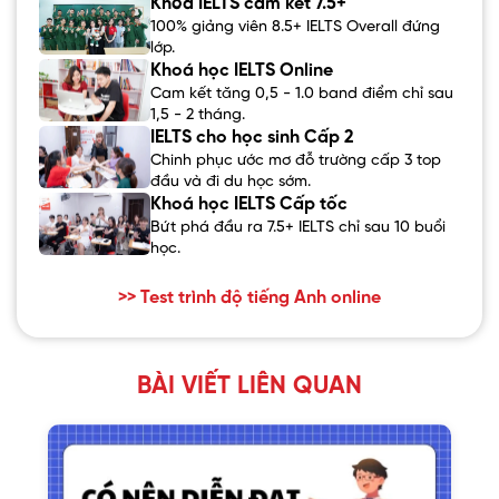
Khóa IELTS cam kết 7.5+
100% giảng viên 8.5+ IELTS Overall đứng
lớp.
Khoá học IELTS Online
Cam kết tăng 0,5 - 1.0 band điểm chỉ sau
1,5 - 2 tháng.
IELTS cho học sinh Cấp 2
Chinh phục ước mơ đỗ trường cấp 3 top
đầu và đi du học sớm.
Khoá học IELTS Cấp tốc
Bứt phá đầu ra 7.5+ IELTS chỉ sau 10 buổi
học.
>> Test trình độ tiếng Anh online
BÀI VIẾT LIÊN QUAN