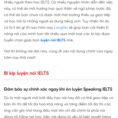
nhiều người theo học IELTS. Có nhiều nguyên nhân dẫn đến việc
này, có thể do môi trường học quá thiên về ngữ pháp trước đó,
có thể do bạn chưa có được một môi trường thiếu sự giao tiếp
và học hỏi từ những người sử dụng tiếng anh. Tuy nhiên thì dù
có là lí do gì thì sau hôm nay
LangGo
sẽ giúp bạn cải thiện kĩ
năng nói của mình hơn rất nhiều qua một loạt các bí kíp được
tuyển chọn giúp bạn
luyện nói IELTS
nhé.
Giờ thì không nói dài nữa, cùng đi vào nội dung chính của ngày
hôm nay thôi nào!!
Bí kíp luyện nói IELTS
Đảm bảo sự chính xác ngay khi ôn luyện Speaking IELTS
Dù là một người mới bắt đầu học nói hay đã có thể giao tiếp cơ
bản ổn thì để tối đa hoá khả năng và tăng điểm tối đa thì các
ông cần ghi nhớ trong đầu một tôn chỉ đó chính là phải nói
đúng rồi hẵng nói hay. Việc nói đúng là yếu tố kiên quyết hàng