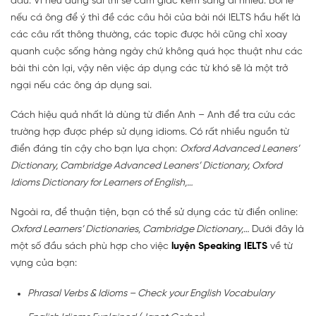
đâu. Vì nếu dùng sai thì sẽ cảm gíac kém sang đi nhiều. Bởi lẽ
nếu cá ông để ý thì đề các câu hỏi của bài nói IELTS hầu hết là
các câu rất thông thường, các topic được hỏi cũng chỉ xoay
quanh cuộc sống hàng ngày chứ không quá học thuật như các
bài thi còn lại, vậy nên việc áp dụng các từ khó sẽ là một trở
ngại nếu các ông áp dụng sai.
Cách hiệu quả nhất là dùng từ điển Anh – Anh để tra cứu các
trường hợp được phép sử dụng idioms. Có rất nhiều nguồn từ
điển đáng tín cậy cho bạn lựa chọn:
Oxford Advanced Leaners’
Dictionary, Cambridge Advanced Leaners’ Dictionary, Oxford
Idioms Dictionary for Learners of English,…
Ngoài ra, để thuận tiện, bạn có thể sử dụng các từ điển online:
Oxford Learners’ Dictionaries, Cambridge Dictionary,…
Dưới đây là
một số đầu sách phù hợp cho việc
luyện Speaking IELTS
về từ
vựng của bạn:
Phrasal Verbs & Idioms – Check your English Vocabulary