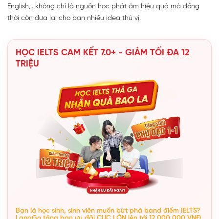
English,.. không chỉ là nguồn học phát âm hiệu quả mà đồng
thời còn đưa lại cho bạn nhiều idea thú vị.
HỌC IELTS CAM KẾT 7.0+ - GIẢM TỐI ĐA 12
TRIỆU
Bạn là học sinh, sinh viên muốn bứt phá band điểm IELTS?
LangGo tặng bạn ưu đãi CỰC LỚN lên tới 12.000.000 VNĐ