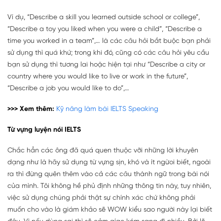
Ví dụ, “Describe a skill you learned outside school or college”,
“Describe a toy you liked when you were a child”, “Describe a
time you worked in a team”,… là các câu hỏi bắt buộc bạn phải
sử dụng thì quá khứ; trong khi đó, cũng có các câu hỏi yêu cầu
bạn sử dụng thì tương lai hoặc hiện tại như “Describe a city or
country where you would like to live or work in the future”,
“Describe a job you would like to do”,…
>>> Xem thêm:
Kỹ năng làm bài IELTS Speaking
Từ vựng luyện nói IELTS
Chắc hẳn các ông đã quá quen thuộc vỡi những lời khuyên
dạng như là hãy sử dụng từ vựng sịn, khó và ít ngừoi biết, ngoài
ra thì đừng quên thêm vào cả các câu thành ngữ trong bài nói
của mình. Tôi không hề phủ định những thông tin này, tuy nhiên,
việc sử dụng chúng phải thật sự chính xác chứ không phải
muốn cho vào là giám khảo sẽ WOW kiểu sao người này lại biết