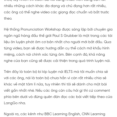
nhiều những cách khác đa dạng và chủ đọng hơn rất nhiều,
các ông có thể nghe video các giọng đọc chuẩn và bắt trước
theo.
Hệ thống Pronunciation Workshop được sáng lập bởi chuyên gia
ngôn ngữ hàng đầu thế giới Paul S Grubber là một trong các tài
liệu ôn luyện phát âm cơ bản nhất cho người mới bắt đầu. Qua
từng video, bạn sẽ được hướng dẫn cụ thể cách mở khẩu hình
miệng, cách nói chính xác từng âm. Bên cạnh đó, khả năng
nghe của bạn cũng sẽ được cải thiện trong quá trình luyện nói.
Trên đây là toàn bộ bí kíp luyện nói IELTS mà tôi muốn chia sẻ
với các ông, nói là toàn bộ chưa hẳn vì còn rất nhiều chia sẻ
khác về mặt tâm lí nữa, tuy nhiên thì tôi sẽ dành cho một bài
viết gần nhất nhé. Nếu các ông còn câu hỏi gì thì cứ comment
phía bên dưới và đừng quên đón đọc các bài viết tiếp theo của
LangGo nha.
Ngoài ra, các kênh như BBC Learning English, CNN Learning