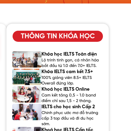
THÔNG TIN KHÓA HỌC
Khóa học IELTS Toàn diện
Lộ trình tinh gọn, cá nhân hóa
bắt đầu từ 1.0 đến 7.0+ IELTS.
Khóa IELTS cam kết 7.5+
100% giảng viên 8.5+ IELTS
Overall đứng lớp.
Khoá học IELTS Online
Cam kết tăng 0,5 - 1.0 band
điểm chỉ sau 1,5 - 2 tháng.
IELTS cho học sinh Cấp 2
Chinh phục ước mơ đỗ trường
cấp 3 top đầu và đi du học
sớm.
Khoá học IELTS Cấp tốc