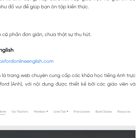
hư đố vui để giúp bạn ôn tập kiến thức.
 có phần đơn giản, chưa thật sự thu hút.
nglish
oxfordonlineenglish.com
h là trang web chuyên cung cấp các khóa học tiếng Anh trực
ord (Anh), với nội dung được thiết kế bởi các giáo viên và