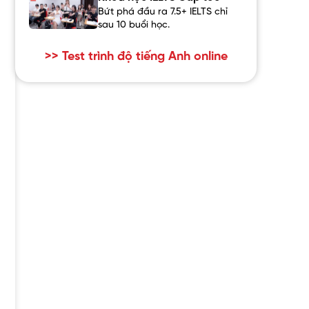
Bứt phá đầu ra 7.5+ IELTS chỉ
sau 10 buổi học.
>> Test trình độ tiếng Anh online