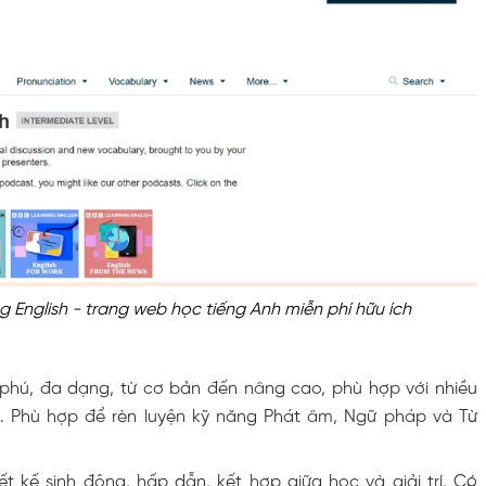
 English - trang web học tiếng Anh miễn phí hữu ích
phú, đa dạng, từ cơ bản đến nâng cao, phù hợp với nhiều
n. Phù hợp để rèn luyện kỹ năng Phát âm, Ngữ pháp và Từ
ết kế sinh động, hấp dẫn, kết hợp giữa học và giải trí. Có