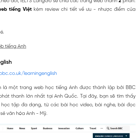
theo dõi, IELTS LangGo sẽ chia các trang web thành
2
phần:
eb tiếng Việt
kèm review chi tiết về ưu - nhược điểm của
é.
eb tiếng Anh
glish
bbc.co.uk/learningenglish
h là một trang web học tiếng Anh được thành lập bởi BBC
phát thanh lớn nhất tại Anh Quốc. Tại đây, bạn sẽ tìm thấy
n học tập đa dạng, từ các bài học video, bài nghe, bài đọc
 sẻ văn hóa Anh - Mỹ.