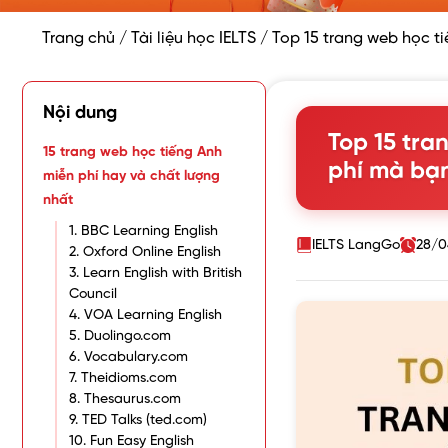
Trang chủ
/
Tài liệu học IELTS
/
Top 15 trang web học t
Nội dung
Top 15 tra
15 trang web học tiếng Anh
phí mà bạ
miễn phí hay và chất lượng
nhất
1. BBC Learning English
IELTS LangGo
28/0
2. Oxford Online English
3. Learn English with British
Council
4. VOA Learning English
5. Duolingo.com
6. Vocabulary.com
7. Theidioms.com
8. Thesaurus.com
9. TED Talks (ted.com)
10. Fun Easy English