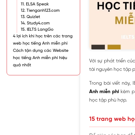
11. ELSA Speak
12. Tienganh123.com
13. Quizlet
14. Study4.com
15. IELTS LangGo
4 lợi ích khi học trên các trang
web học tiếng Anh miễn phí
Cách tận dụng các Website
học tiếng Anh miễn phí hiệu
Với sự phát triển c
quả nhất
tài nguyên học tập 
Trong bài viết này, 
Anh miễn phí
kèm p
học tập phù hợp.
15 trang web họ