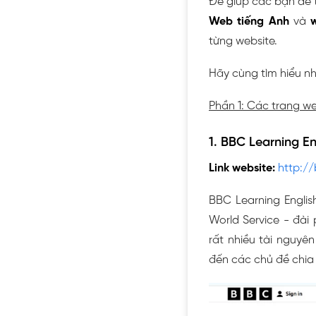
Để giúp các bạn dễ 
Web tiếng Anh
và
w
từng website.
Hãy cùng tìm hiểu nh
Phần 1: Các trang w
1. BBC Learning En
Link website:
http://
BBC Learning Englis
World Service - đài 
rất nhiều tài nguyê
đến các chủ đề chia