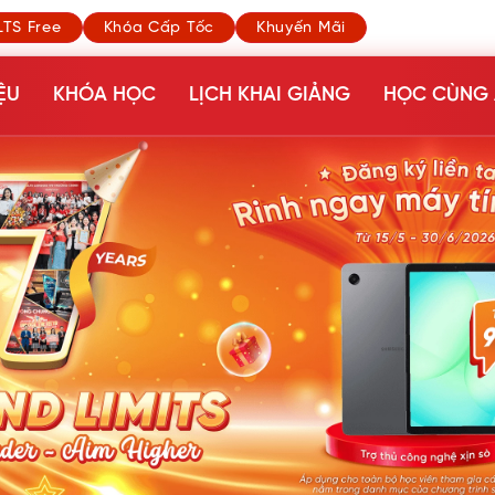
LTS Free
Khóa Cấp Tốc
Khuyến Mãi
ỆU
KHÓA HỌC
LỊCH KHAI GIẢNG
HỌC CÙNG 