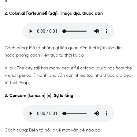
thị.)
2. Colonial [kə'ləʊniəl] (adj): Thuộc địa, thuộc dân
Cách dùng: Mô tả những gì liên quan đến thời kỳ thuộc địa
hoặc phong cách kiến trúc từ thời kỳ đó
Ví dụ: The city still has many beautiful colonial buildings from the
French period. (Thành phố vẫn còn nhiều tòa nhà thuộc địa đẹp
từ thời Pháp.)
3. Concern [kən'sɜ:n] (n): Sự lo lắng
Cách dùng: Diễn tả nỗi lo về một vấn đề nào đó