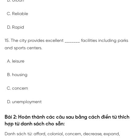
Urban
Reliable
Rapid
15. The city provides excellent _______ facilities including parks
and sports centers.
leisure
housing
concern
unemployment
Bài 2: Hoàn thành các câu sau bằng cách điền từ thích
hợp từ danh sách cho sẵn:
Danh sách từ: afford, colonial, concern, decrease, expand,