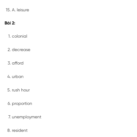
A. leisure
Bài 2:
colonial
decrease
afford
urban
rush hour
proportion
unemployment
resident