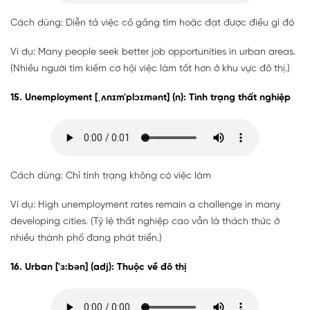
Cách dùng: Diễn tả việc cố gắng tìm hoặc đạt được điều gì đó
Ví dụ: Many people seek better job opportunities in urban areas.
(Nhiều người tìm kiếm cơ hội việc làm tốt hơn ở khu vực đô thị.)
15. Unemployment [ˌʌnɪm'plɔɪmənt] (n): Tình trạng thất nghiệp
Cách dùng: Chỉ tình trạng không có việc làm
Ví dụ: High unemployment rates remain a challenge in many
developing cities. (Tỷ lệ thất nghiệp cao vẫn là thách thức ở
nhiều thành phố đang phát triển.)
16. Urban ['ɜ:bən] (adj): Thuộc về đô thị