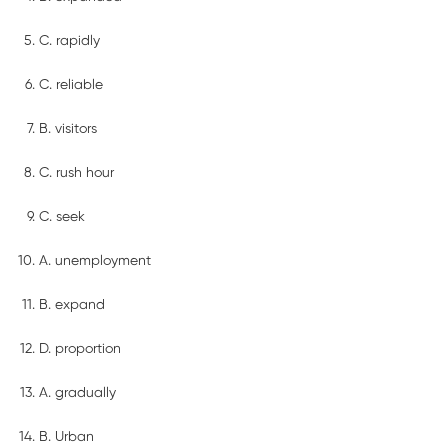
C. rapidly
C. reliable
B. visitors
C. rush hour
C. seek
A. unemployment
B. expand
D. proportion
A. gradually
B. Urban