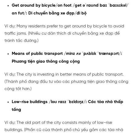
Get around by bicycle/on foot /ɡet əˈraʊnd baɪ ˈbaɪsɪkəl/
ɑn fʊt/: Di chuyển bằng xe đạp/đi bộ
Ví dụ: Many residents prefer to get around by bicycle to avoid
traffic jams. (Nhiều cư dân thích di chuyển bằng xe đạp để
tránh tắc đường.)
Means of public transport /minz ʌv ˈpʌblɪk ˈtrænspɔrt/:
Phương tiện giao thông công cộng
Ví dụ: The city is investing in better means of public transport.
(Thành phố đang đầu tư vào các phương tiện giao thông công
cộng tốt hơn.)
Low-rise buildings /loʊ raɪz ˈbɪldɪŋz/: Các tòa nhà thấp
tầng
Ví dụ: The old part of the city consists mainly of low-rise
buildings. (Phần cũ của thành phố chủ yếu gồm các tòa nhà