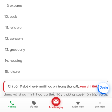
expand
seek
reliable
concern
gradually
housing
leisure
Qua bài viết này, các bạn đã nắm được toàn bộ
từ vựng
Unit 4
Chỉ còn 9 slot khuyến mãi học phí trong tháng 8,
xem chi tiết
.
lớp 12 Global Success về chủ đề Urbanisation
cùng với cách sử
dụng và ví dụ minh họa cụ thể. Hãy thường xuyên ôn tập và áp
dụng những từ vựng này vào thực tế để ghi nhớ lâu dài nhé!
Hotline
Ưu đãi
Điểm cao
Lên đầu
Tư vấn ngay