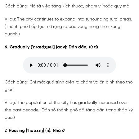
Cách dùng: Mô tả việc tăng kích thước, phạm vi hoặc quy mô
Ví dụ: The city continues to expand into surrounding rural areas.
(Thành phố tiếp tục mở rộng ra các vùng nông thôn xung
quanh.)
6. Gradually ['grædʒuəli] (adv): Dần dần, từ từ
Cách dùng: Chỉ một quá trình diễn ra chậm và ổn định theo thời
gian
Ví dụ: The population of the city has gradually increased over
the past decade. (Dân số thành phố đã tăng dần trong thập kỷ
qua.)
7. Housing ['haʊzɪŋ] (n): Nhà ở