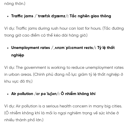
nông thôn.)
Traffic jams /ˈtræfɪk dʒæmz/: Tắc nghẽn giao thông
Ví dụ: Traffic jams during rush hour can last for hours. (Tắc đường
trong giờ cao điểm có thể kéo dài hàng giờ.)
Unemployment rates /ˌʌnɪmˈplɔɪmənt reɪts/: Tỷ lệ thất
nghiệp
Ví dụ: The government is working to reduce unemployment rates
in urban areas. (Chính phủ đang nỗ lực giảm tỷ lệ thất nghiệp ở
khu vực đô thị.)
Air pollution /ɛr pəˈluʃən/: Ô nhiễm không khí
Ví dụ: Air pollution is a serious health concern in many big cities.
(Ô nhiễm không khí là mối lo ngại nghiêm trọng về sức khỏe ở
nhiều thành phố lớn.)