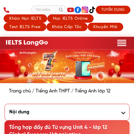
TUYỂN DỤNG
Tìm kiếm
Khóa Học IELTS
Học IELTS Online
Test IELTS Free
Khóa Cấp Tốc
Khuyến Mãi
Trang chủ
/
Tiếng Anh THPT
/
Tiếng Anh lớp 12
Nội dung
1. Danh sách Từ vựng Unit 4 lớp 12 Global Success
2. Các cụm từ vựng hay trong Unit 4 lớp 12
Tổng hợp đầy đủ Từ vựng Unit 4 - lớp 12
3. Bài tập thực hành Từ vựng Unit 4 lớp 12: Urbanisation