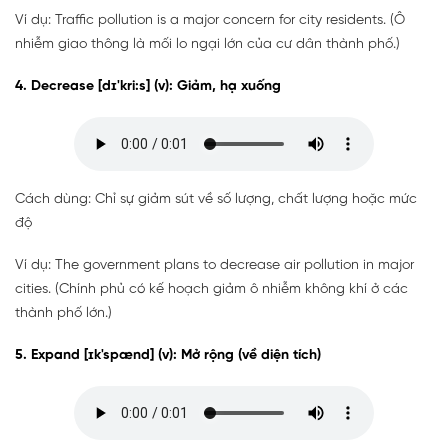
Ví dụ: Traffic pollution is a major concern for city residents. (Ô
nhiễm giao thông là mối lo ngại lớn của cư dân thành phố.)
4. Decrease [dɪ'kri:s] (v): Giảm, hạ xuống
Cách dùng: Chỉ sự giảm sút về số lượng, chất lượng hoặc mức
độ
Ví dụ: The government plans to decrease air pollution in major
cities. (Chính phủ có kế hoạch giảm ô nhiễm không khí ở các
thành phố lớn.)
5. Expand [ɪk'spænd] (v): Mở rộng (về diện tích)