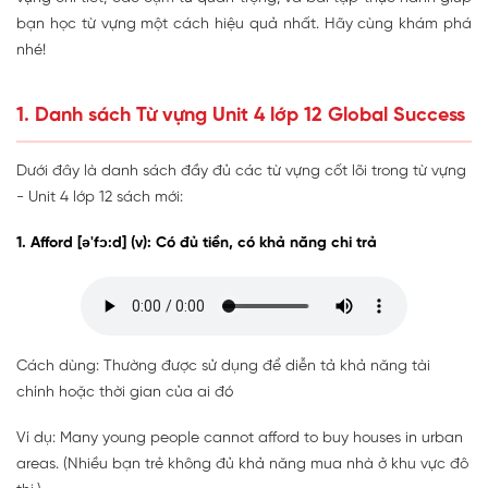
bạn học từ vựng một cách hiệu quả nhất. Hãy cùng khám phá
nhé!
1. Danh sách Từ vựng Unit 4 lớp 12 Global Success
Dưới đây là danh sách đầy đủ các từ vựng cốt lõi trong từ vựng
- Unit 4 lớp 12 sách mới:
1. Afford [ə'fɔ:d] (v): Có đủ tiền, có khả năng chi trả
Cách dùng: Thường được sử dụng để diễn tả khả năng tài
chính hoặc thời gian của ai đó
Ví dụ: Many young people cannot afford to buy houses in urban
areas. (Nhiều bạn trẻ không đủ khả năng mua nhà ở khu vực đô