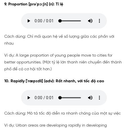
9. Proportion [prə'pɔ:ʃn] (n): Tỉ lệ
Cách dùng: Chỉ mối quan hệ về số lượng giữa các phần với
nhau
Ví dụ: A large proportion of young people move to cities for
better opportunities. (Một tỷ lệ lớn thanh niên chuyển đến thành
phố để có cơ hội tốt hơn.)
10. Rapidly ['ræpɪdli] (adv): Rất nhanh, với tốc độ cao
Cách dùng: Mô tả tốc độ diễn ra nhanh chóng của một sự việc
Ví dụ: Urban areas are developing rapidly in developing