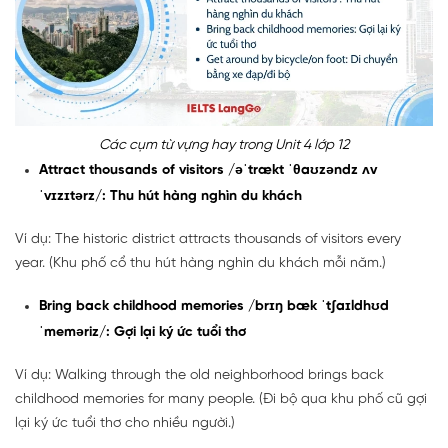
Các cụm từ vựng hay trong Unit 4 lớp 12
Attract thousands of visitors /əˈtrækt ˈθaʊzəndz ʌv
ˈvɪzɪtərz/: Thu hút hàng nghìn du khách
Ví dụ: The historic district attracts thousands of visitors every
year. (Khu phố cổ thu hút hàng nghìn du khách mỗi năm.)
Bring back childhood memories /brɪŋ bæk ˈtʃaɪldhʊd
ˈmeməriz/: Gợi lại ký ức tuổi thơ
Ví dụ: Walking through the old neighborhood brings back
childhood memories for many people. (Đi bộ qua khu phố cũ gợi
lại ký ức tuổi thơ cho nhiều người.)