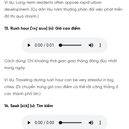
Ví dụ: Long-term residents often oppose rapid urban
development. (Cư dân lâu năm thường phản đối việc phát triển
đô thị quá nhanh.)
13. Rush hour ['rʌʃ aʊə] (n): Giờ cao điểm
Cách dùng: Chỉ khoảng thời gian giao thông đông đúc nhất
trong ngày
Ví dụ: Traveling during rush hour can be very stressful in big
cities. (Di chuyển trong giờ cao điểm có thể rất căng thẳng ở
các thành phố lớn.)
14. Seek [si:k] (v): Tìm kiếm