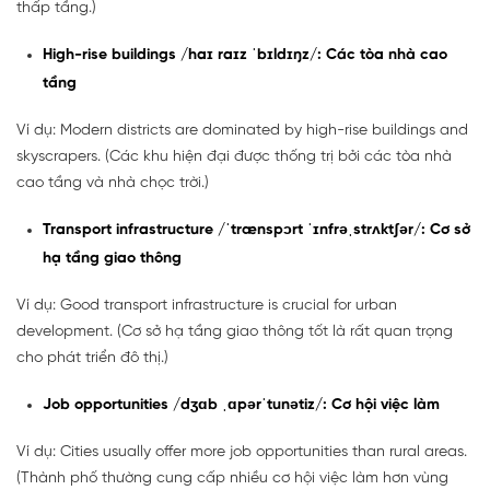
thấp tầng.)
High-rise buildings /haɪ raɪz ˈbɪldɪŋz/: Các tòa nhà cao
tầng
Ví dụ: Modern districts are dominated by high-rise buildings and
skyscrapers. (Các khu hiện đại được thống trị bởi các tòa nhà
cao tầng và nhà chọc trời.)
Transport infrastructure /ˈtrænspɔrt ˈɪnfrəˌstrʌktʃər/: Cơ sở
hạ tầng giao thông
Ví dụ: Good transport infrastructure is crucial for urban
development. (Cơ sở hạ tầng giao thông tốt là rất quan trọng
cho phát triển đô thị.)
Job opportunities /dʒɑb ˌɑpərˈtunətiz/: Cơ hội việc làm
Ví dụ: Cities usually offer more job opportunities than rural areas.
(Thành phố thường cung cấp nhiều cơ hội việc làm hơn vùng