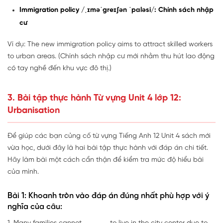
Immigration policy /ˌɪməˈgreɪʃən ˈpɑləsi/: Chính sách nhập
cư
Ví dụ: The new immigration policy aims to attract skilled workers
to urban areas. (Chính sách nhập cư mới nhằm thu hút lao động
có tay nghề đến khu vực đô thị.)
3. Bài tập thực hành Từ vựng Unit 4 lớp 12:
Urbanisation
Để giúp các bạn củng cố từ vựng Tiếng Anh 12 Unit 4 sách mới
vừa học, dưới đây là hai bài tập thực hành với đáp án chi tiết.
Hãy làm bài một cách cẩn thận để kiểm tra mức độ hiểu bài
của mình.
Bài 1: Khoanh tròn vào đáp án đúng nhất phù hợp với ý
nghĩa của câu: