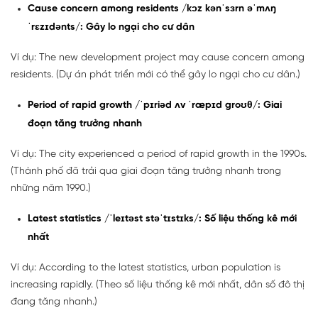
Cause concern among residents /kɔz kənˈsɜrn əˈmʌŋ
ˈrɛzɪdənts/: Gây lo ngại cho cư dân
Ví dụ: The new development project may cause concern among
residents. (Dự án phát triển mới có thể gây lo ngại cho cư dân.)
Period of rapid growth /ˈpɪriəd ʌv ˈræpɪd groʊθ/: Giai
đoạn tăng trưởng nhanh
Ví dụ: The city experienced a period of rapid growth in the 1990s.
(Thành phố đã trải qua giai đoạn tăng trưởng nhanh trong
những năm 1990.)
Latest statistics /ˈleɪtəst stəˈtɪstɪks/: Số liệu thống kê mới
nhất
Ví dụ: According to the latest statistics, urban population is
increasing rapidly. (Theo số liệu thống kê mới nhất, dân số đô thị
đang tăng nhanh.)