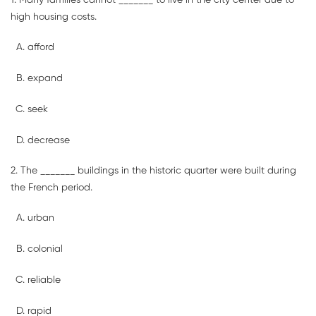
1. Many families cannot _______ to live in the city center due to
high housing costs.
afford
expand
seek
decrease
2. The _______ buildings in the historic quarter were built during
the French period.
urban
colonial
reliable
rapid