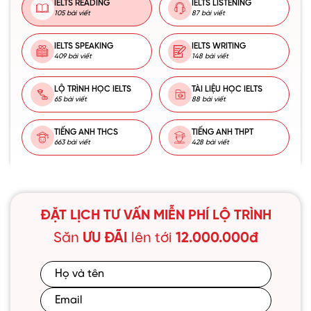
IELTS READING
IELTS LISTENING
105 bài viết
87 bài viết
IELTS SPEAKING
IELTS WRITING
409 bài viết
148 bài viết
LỘ TRÌNH HỌC IELTS
TÀI LIỆU HỌC IELTS
65 bài viết
88 bài viết
TIẾNG ANH THCS
TIẾNG ANH THPT
663 bài viết
428 bài viết
ĐẶT LỊCH TƯ VẤN MIỄN PHÍ LỘ TRÌNH
Săn
ƯU ĐÃI
lên tới
12.000.000đ