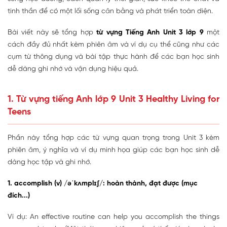
tinh thần để có một lối sống cân bằng và phát triển toàn diện.
Bài viết này sẽ tổng hợp
từ vựng Tiếng Anh Unit 3 lớp 9
một
cách đầy đủ nhất kèm phiên âm và ví dụ cụ thể cũng như các
cụm từ thông dụng và bài tập thực hành để các bạn học sinh
dễ dàng ghi nhớ và vận dụng hiệu quả.
1. Từ vựng tiếng Anh lớp 9 Unit 3 Healthy Living for
Teens
Phần này tổng hợp các từ vựng quan trọng trong Unit 3 kèm
phiên âm, ý nghĩa và ví dụ minh họa giúp các bạn học sinh dễ
dàng học tập và ghi nhớ.
1. accomplish (v) /əˈkʌmplɪʃ/: hoàn thành, đạt được (mục
đích...)
Ví dụ: An effective routine can help you accomplish the things