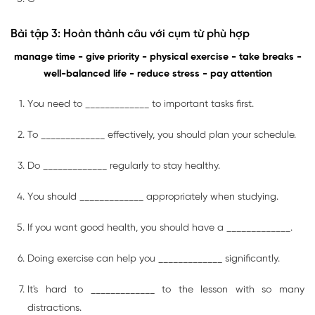
Bài tập 3: Hoàn thành câu với cụm từ phù hợp
manage time - give priority - physical exercise - take breaks -
well-balanced life - reduce stress - pay attention
You need to _____________ to important tasks first.
To _____________ effectively, you should plan your schedule.
Do _____________ regularly to stay healthy.
You should _____________ appropriately when studying.
If you want good health, you should have a _____________.
Doing exercise can help you _____________ significantly.
It's hard to _____________ to the lesson with so many
distractions.