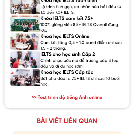
Khóa học IELTS Toàn diện
Lộ trình tinh gọn, cá nhân hóa bắt đầu từ
1.0 đến 7.0+ IELTS.
Khóa IELTS cam kết 7.5+
100% giảng viên 8.5+ IELTS Overall đứng
lớp.
Khoá học IELTS Online
Cam kết tăng 0,5 - 1.0 band điểm chỉ sau
1,5 - 2 tháng.
IELTS cho học sinh Cấp 2
Chinh phục ước mơ đỗ trường cấp 3 top
đầu và đi du học sớm.
Khoá học IELTS Cấp tốc
Bứt phá đầu ra 7.5+ IELTS chỉ sau 10 buổi
học.
>> Test trình độ tiếng Anh online
BÀI VIẾT LIÊN QUAN