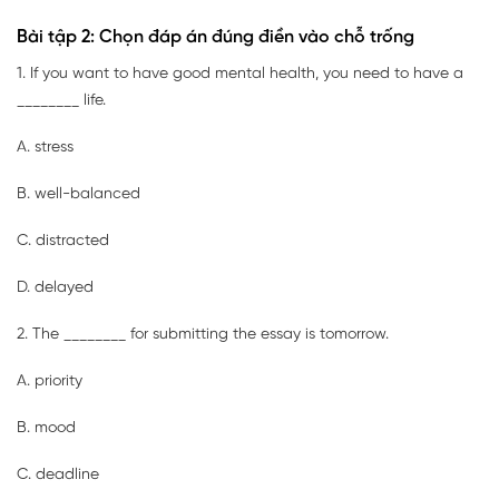
Bài tập 2: Chọn đáp án đúng điền vào chỗ trống
1. If you want to have good mental health, you need to have a
________ life.
A. stress
B. well-balanced
C. distracted
D. delayed
2. The ________ for submitting the essay is tomorrow.
A. priority
B. mood
C. deadline