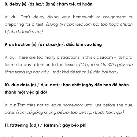
8. delay (v) /dɪˈleɪ/: (làm) chậm trễ, trì hoãn
Ví dụ: Don't delay doing your homework or assignment or
preparing for a test.
(Đừng trì hoãn việc làm bài tập hoặc chuẩn
bị cho bài kiểm tra.)
9. distraction (n) /dɪˈstrækʃn/: điều làm sao lãng
Ví dụ: There are too many distractions in this classroom - it's hard
for me to pay attention to the lesson.
(Có quá nhiều điều gây sao
lãng trong lớp học này - thật khó để tôi chú ý đến bài học.)
10. due date (n) /ˈdjuː deɪt/: hạn chốt (ngày đến hạn để hoàn
thành một việc gì đó)
Ví dụ: Tom tries not to leave homework until just before the due
date.
(Tom cố gắng không để bài tập đến tận trước hạn nộp.)
11. fattening (adj) /ˈfætnɪŋ/: gây béo phì