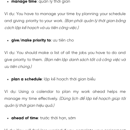
manage time
: quản lý thời gian
Ví dụ: You have to manage your time by planning your schedule
and giving priority to your work.
(Bạn phải quản lý thời gian bằng
cách lập kế hoạch và ưu tiên công việc.)
give/make priority to
: ưu tiên cho
Ví dụ: You should make a list of all the jobs you have to do and
give priority to them.
(Bạn nên lập danh sách tất cả công việc và
ưu tiên chúng.)
plan a schedule
: lập kế hoạch thời gian biểu
Ví dụ: Using a calendar to plan my work ahead helps me
manage my time effectively.
(Dùng lịch để lập kế hoạch giúp tôi
quản lý thời gian hiệu quả.)
ahead of time
: trước thời hạn, sớm