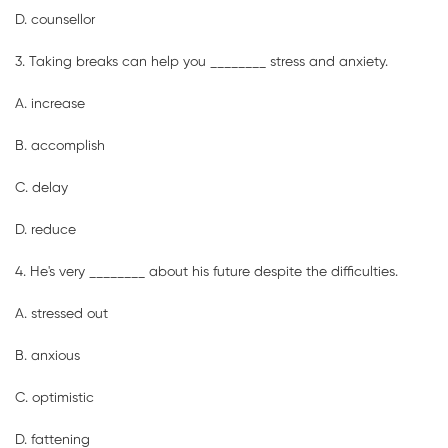
D. counsellor
3. Taking breaks can help you ________ stress and anxiety.
A. increase
B. accomplish
C. delay
D. reduce
4. He's very ________ about his future despite the difficulties.
A. stressed out
B. anxious
C. optimistic
D. fattening