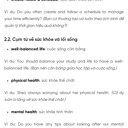
Ví dụ: Do you often create and follow a schedule to manage
your time efficiently?
(Bạn có thường tạo và tuân theo lịch trình để
quản lý thời gian hiệu quả không?)
2.2. Cụm từ về sức khỏe và lối sống
well-balanced life
: cuộc sống cân bằng
Ví dụ: You should balance your study and life to have a well-
balanced life.
(Bạn nên cân bằng giữa học tập và cuộc sống.)
physical health
: sức khỏe thể chất
Ví dụ: She's always worrying about her physical health.
(Cô ấy
luôn lo lắng về sức khỏe thể chất.)
mental health
: sức khỏe tinh thần
Ví dụ: Do you have any tips about looking after our mental