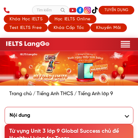
TUYỂN DỤNG
Tìm kiếm
Khóa Học IELTS
Học IELTS Online
Test IELTS Free
Khóa Cấp Tốc
Khuyến Mãi
Trang chủ
/
Tiếng Anh THCS
/
Tiếng Anh lớp 9
Nội dung
1. Từ vựng tiếng Anh lớp 9 Unit 3 Healthy Living for Teens
2. Các cụm từ vựng theo chủ đề Unit 3 lớp 9
Từ vựng Unit 3 lớp 9 Global Success chủ đề
3. Bài tập từ vựng Unit 3 lớp 9 chủ đề Healthy Living for