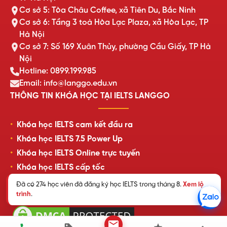
Cơ sở 5: Tòa Châu Coffee, xã Tiên Du, Bắc Ninh
Cơ sở 6: Tầng 3 toà Hòa Lạc Plaza, xã Hòa Lạc, TP
Hà Nội
Cơ sở 7: Số 169 Xuân Thủy, phường Cầu Giấy, TP Hà
Nội
Hotline: 0899.199.985
Email: info@langgo.edu.vn
THÔNG TIN KHÓA HỌC TẠI IELTS LANGGO
Khóa học IELTS cam kết đầu ra
Khóa học IELTS 7.5 Power Up
Khóa học IELTS Online trực tuyến
Khóa học IELTS cấp tốc
Lịch khai giảng lớp học mới nhất
Review của học viên LangGo
Đã có 274 học viên đã đăng ký học IELTS trong tháng 8.
Xem lộ