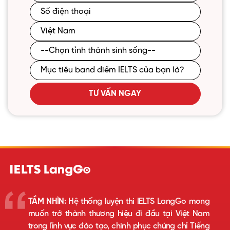
TƯ VẤN NGAY
TẦM NHÌN:
Hệ thống luyện thi IELTS LangGo mong
muốn trở thành thương hiệu đi đầu tại Việt Nam
trong lĩnh vực đào tạo, chinh phục chứng chỉ Tiếng