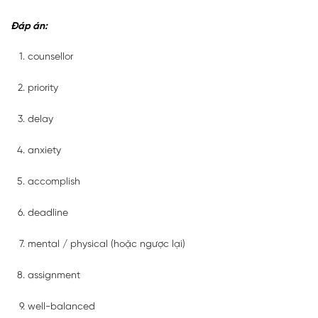
Đáp án:
counsellor
priority
delay
anxiety
accomplish
deadline
mental / physical (hoặc ngược lại)
assignment
well-balanced