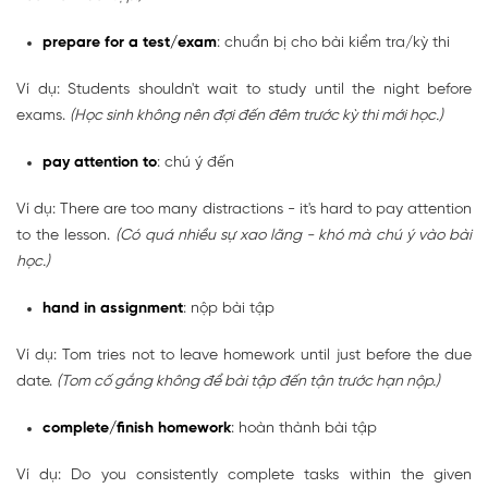
prepare for a test/exam
: chuẩn bị cho bài kiểm tra/kỳ thi
Ví dụ: Students shouldn't wait to study until the night before
exams.
(Học sinh không nên đợi đến đêm trước kỳ thi mới học.)
pay attention to
: chú ý đến
Ví dụ: There are too many distractions - it's hard to pay attention
to the lesson.
(Có quá nhiều sự xao lãng - khó mà chú ý vào bài
học.)
hand in assignment
: nộp bài tập
Ví dụ: Tom tries not to leave homework until just before the due
date.
(Tom cố gắng không để bài tập đến tận trước hạn nộp.)
complete/finish homework
: hoàn thành bài tập
Ví dụ: Do you consistently complete tasks within the given