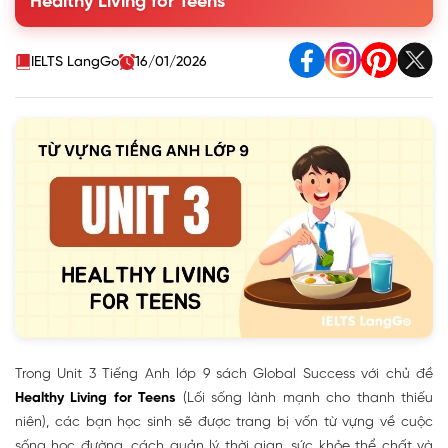
Healthy Living for Teens
Teens
IELTS LangGo
16/01/2026
Trong Unit 3 Tiếng Anh lớp 9 sách Global Success với chủ đề
Healthy Living for Teens
(Lối sống lành mạnh cho thanh thiếu
niên), các bạn học sinh sẽ được trang bị vốn từ vựng về cuộc
sống học đường, cách quản lý thời gian, sức khỏe thể chất và