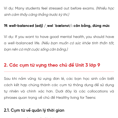
Ví dụ: Many students feel stressed out before exams.
(Nhiều học
sinh cảm thấy căng thẳng trước kỳ thi.)
19. well-balanced (adj) /ˌwel ˈbælənst/: cân bằng, đúng mức
Ví dụ: If you want to have good mental health, you should have
a well-balanced life.
(Nếu bạn muốn có sức khỏe tinh thần tốt,
bạn nên có một cuộc sống cân bằng.)
2. Các cụm từ vựng theo chủ đề Unit 3 lớp 9
Sau khi nắm vững từ vựng đơn lẻ, các bạn học sinh cần biết
cách kết hợp chúng thành các cụm từ thông dụng để sử dụng
tự nhiên và chính xác hơn. Dưới đây là các collocations và
phrases quan trọng về chủ đề Healthy living for Teens:
2.1. Cụm từ về quản lý thời gian