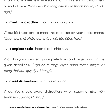
Ví dụ: You will feel less worried if you complete your assignment
ahead of time.
(Bạn sẽ bớt lo lắng nếu hoàn thành bài tập trước
hạn.)
meet the deadline
: hoàn thành đúng hạn
Ví dụ: It's important to meet the deadline for your assignments.
(Quan trọng là phải hoàn thành bài tập đúng hạn.)
complete tasks
: hoàn thành nhiệm vụ
Ví dụ: Do you consistently complete tasks and projects within the
given deadlines?
(Bạn có thường xuyên hoàn thành nhiệm vụ
trong thời hạn quy định không?)
avoid distractions
: tránh sự xao lãng
Ví dụ: You should avoid distractions when studying.
(Bạn nên
tránh sự xao lãng khi học.)
create/follow a schedule
: tạo/tuân theo lịch trình