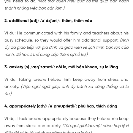
you need to do.
(Một thói quen hiệu quả có thể giúp bạn hoàn
thành những việc bạn cần làm.)
2. additional (adj) /əˈdɪʃənl/: thêm, thêm vào
Ví dụ: He communicated with his family and teachers about his
busy schedule, so they would offer him additional support.
(Anh
ấy đã giao tiếp với gia đình và giáo viên về lịch trình bận rộn của
mình, để họ có thể cung cấp thêm sự hỗ trợ.)
3. anxiety (n) /æŋˈzaɪəti/: nỗi lo, mối bận khoan, sự lo lắng
Ví dụ: Taking breaks helped him keep away from stress and
anxiety.
(Việc nghỉ ngơi giúp anh ấy tránh xa căng thẳng và lo
âu.)
4. appropriately (adv) /əˈprəʊpriətli/: phù hợp, thích đáng
Ví dụ: I took breaks appropriately because they helped me keep
away from stress and anxiety.
(Tôi nghỉ giải lao một cách hợp lý vì