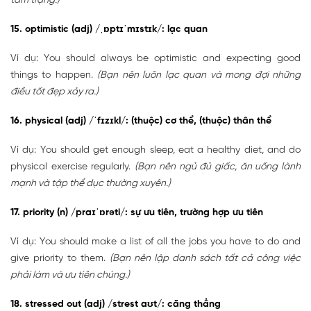
tâm trạng.)
15. optimistic (adj) /ˌɒptɪˈmɪstɪk/: lạc quan
Ví dụ: You should always be optimistic and expecting good
things to happen.
(Bạn nên luôn lạc quan và mong đợi những
điều tốt đẹp xảy ra.)
16. physical (adj) /ˈfɪzɪkl/: (thuộc) cơ thể, (thuộc) thân thể
Ví dụ: You should get enough sleep, eat a healthy diet, and do
physical exercise regularly.
(Bạn nên ngủ đủ giấc, ăn uống lành
mạnh và tập thể dục thường xuyên.)
17. priority (n) /praɪˈɒrəti/: sự ưu tiên, trường hợp ưu tiên
Ví dụ: You should make a list of all the jobs you have to do and
give priority to them.
(Bạn nên lập danh sách tất cả công việc
phải làm và ưu tiên chúng.)
18. stressed out (adj) /strest aʊt/: căng thẳng