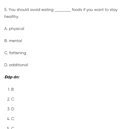
5. You should avoid eating ________ foods if you want to stay
healthy.
A. physical
B. mental
C. fattening
D. additional
Đáp án:
B
C
D
C
C