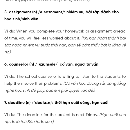
điều đó giúp tôi tránh xa căng thẳng và lo âu.)
5. assignment (n) /əˈsaɪnmənt/: nhiệm vụ, bài tập dành cho
học sinh/sinh viên
Ví dụ: When you complete your homework or assignment ahead
of time, you will feel less worried about it.
(Khi bạn hoàn thành bài
tập hoặc nhiệm vụ trước thời hạn, bạn sẽ cảm thấy bớt lo lắng về
nó.)
6. counsellor (n) /ˈkaʊnsələ/: cố vấn, người tư vấn
Ví dụ: The school counsellor is willing to listen to the students to
help them solve their problems.
(Cố vấn học đường sẵn sàng lắng
nghe học sinh để giúp các em giải quyết vấn đề.)
7. deadline (n) /ˈdedlaɪn/: thời hạn cuối cùng, hạn cuối
Ví dụ: The deadline for the project is next Friday.
(Hạn cuối cho
dự án là thứ Sáu tuần sau.)