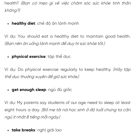
health?
(Bạn có mẹo gì về việc chăm sóc sức khỏe tinh thần
không?)
healthy diet
: chế độ ăn lành mạnh
Ví dụ: You should eat a healthy diet to maintain good health.
(Bạn nên ăn uống lành mạnh để duy trì sức khỏe tốt.)
physical exercise
: tập thể dục
Ví dụ: Do physical exercise regularly to keep healthy.
(Hãy tập
thể dục thường xuyên để giữ sức khỏe.)
get enough sleep
: ngủ đủ giấc
Ví dụ: My parents say students of our age need to sleep at least
eight hours a day.
(Bố mẹ tôi nói học sinh ở độ tuổi chúng ta cần
ngủ ít nhất 8 tiếng mỗi ngày.)
take breaks
: nghỉ giải lao