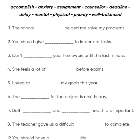
accomplish - anxiety - assignment - counsellor - deadline -
delay - mental - physical - priority - well-balanced
The school _____________ helped me solve my problems.
You should give _____________ to important tasks.
Don't _____________ your homework until the last minute.
She feels a lot of _____________ before exams.
I need to _____________ my goals this year.
The _____________ for the project is next Friday.
Both _____________ and _____________ health are important.
The teacher gave us a difficult _____________ to complete.
You should have a _____________ life.