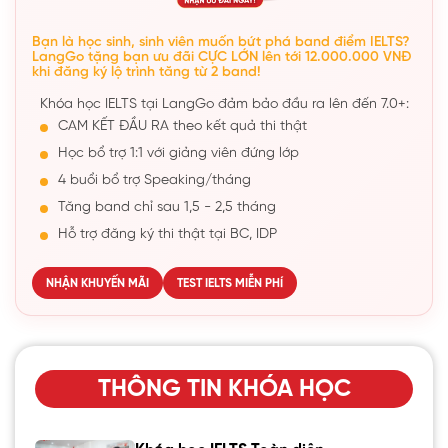
Bạn là học sinh, sinh viên muốn bứt phá band điểm IELTS?
LangGo tặng bạn ưu đãi CỰC LỚN lên tới 12.000.000 VNĐ
khi đăng ký lộ trình tăng từ 2 band!
Khóa học IELTS tại LangGo đảm bảo đầu ra lên đến 7.0+:
CAM KẾT ĐẦU RA theo kết quả thi thật
Học bổ trợ 1:1 với giảng viên đứng lớp
4 buổi bổ trợ Speaking/tháng
Tăng band chỉ sau 1,5 - 2,5 tháng
Hỗ trợ đăng ký thi thật tại BC, IDP
NHẬN KHUYẾN MÃI
TEST IELTS MIỄN PHÍ
THÔNG TIN KHÓA HỌC