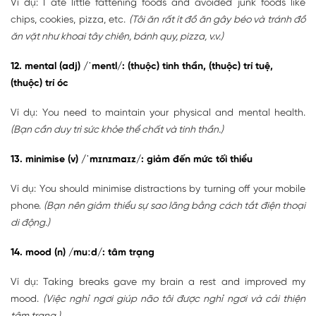
Ví dụ: I ate little fattening foods and avoided junk foods like
chips, cookies, pizza, etc.
(Tôi ăn rất ít đồ ăn gây béo và tránh đồ
ăn vặt như khoai tây chiên, bánh quy, pizza, v.v.)
12. mental (adj) /ˈmentl/: (thuộc) tinh thần, (thuộc) trí tuệ,
(thuộc) trí óc
Ví dụ: You need to maintain your physical and mental health.
(Bạn cần duy trì sức khỏe thể chất và tinh thần.)
13. minimise (v) /ˈmɪnɪmaɪz/: giảm đến mức tối thiểu
Ví dụ: You should minimise distractions by turning off your mobile
phone.
(Bạn nên giảm thiểu sự sao lãng bằng cách tắt điện thoại
di động.)
14. mood (n) /muːd/: tâm trạng
Ví dụ: Taking breaks gave my brain a rest and improved my
mood.
(Việc nghỉ ngơi giúp não tôi được nghỉ ngơi và cải thiện