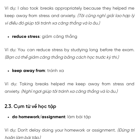
Ví dụ: I also took breaks appropriately because they helped me
keep away from stress and anxiety.
(Tôi cũng nghỉ giải lao hợp lý
vì điều đó giúp tôi tránh xa căng thẳng và lo âu.)
reduce stress
: giảm căng thẳng
Ví dụ: You can reduce stress by studying long before the exam.
(Bạn có thể giảm căng thẳng bằng cách học trước kỳ thi.)
keep away from
: tránh xa
Ví dụ: Taking breaks helped me keep away from stress and
anxiety.
(Nghỉ ngơi giúp tôi tránh xa căng thẳng và lo âu.)
2.3. Cụm từ về học tập
do homework/assignment
: làm bài tập
Ví dụ: Don't delay doing your homework or assignment.
(Đừng trì
hoãn làm bài tập.)