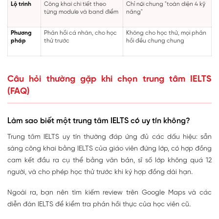
Lộ trình
Công khai chi tiết theo
Chỉ nói chung "toàn diện 4 kỹ
từng module và band điểm
năng"
Phương
Phản hồi cá nhân, cho học
Không cho học thử, mọi phản
pháp
thử trước
hồi đều chung chung
Câu hỏi thường gặp khi chọn trung tâm IELTS
(FAQ)
Làm sao biết một trung tâm IELTS có uy tín không?
Trung tâm IELTS uy tín thường đáp ứng đủ các dấu hiệu: sẵn
sàng công khai bằng IELTS của giáo viên đứng lớp, có hợp đồng
cam kết đầu ra cụ thể bằng văn bản, sĩ số lớp không quá 12
người, và cho phép học thử trước khi ký hợp đồng dài hạn.
Ngoài ra, bạn nên tìm kiếm review trên Google Maps và các
diễn đàn IELTS để kiểm tra phản hồi thực của học viên cũ.