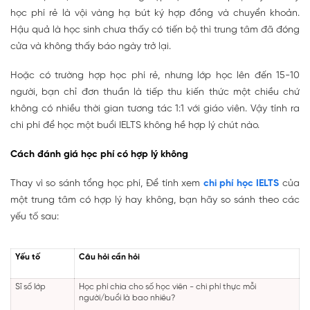
học phí rẻ là vội vàng hạ bút ký hợp đồng và chuyển khoản.
Hậu quả là học sinh chưa thấy có tiến bộ thì trung tâm đã đóng
cửa và không thấy báo ngày trở lại.
Hoặc có trường hợp học phí rẻ, nhưng lớp học lên đến 15-10
người, bạn chỉ đơn thuần là tiếp thu kiến thức một chiều chứ
không có nhiều thời gian tương tác 1:1 với giáo viên. Vậy tính ra
chi phí để học một buổi IELTS không hề hợp lý chút nào.
Cách đánh giá học phí có hợp lý không
Thay vì so sánh tổng học phí, Để tính xem
chi phí học IELTS
của
một trung tâm có hợp lý hay không, bạn hãy so sánh theo các
yếu tố sau:
Yếu tố
Câu hỏi cần hỏi
Sĩ số lớp
Học phí chia cho số học viên - chi phí thực mỗi
người/buổi là bao nhiêu?