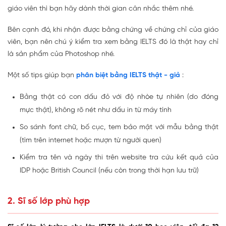
giáo viên thì bạn hãy dành thời gian cân nhắc thêm nhé.
Bên cạnh đó, khi nhận được bằng chứng về chứng chỉ của giáo
viên, bạn nên chú ý kiểm tra xem bằng IELTS đó là thật hay chỉ
là sản phẩm của Photoshop nhé.
Một số tips giúp bạn
phân biệt bằng IELTS thật - giả
:
Bằng thật có con dấu đỏ với độ nhòe tự nhiên (do đóng
mực thật), không rõ nét như dấu in từ máy tính
So sánh font chữ, bố cục, tem bảo mật với mẫu bằng thật
(tìm trên internet hoặc mượn từ người quen)
Kiểm tra tên và ngày thi trên website tra cứu kết quả của
IDP hoặc British Council (nếu còn trong thời hạn lưu trữ)
2. Sĩ số lớp phù hợp