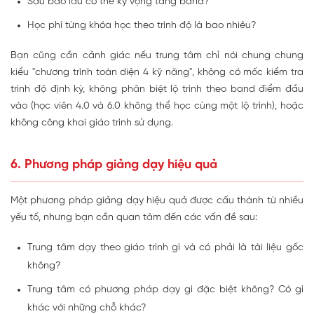
Sau bao lâu có thể kỳ vọng tăng band?
Học phí từng khóa học theo trình độ là bao nhiêu?
Bạn cũng cần cảnh giác nếu trung tâm chỉ nói chung chung
kiểu "chương trình toàn diện 4 kỹ năng", không có mốc kiểm tra
trình độ định kỳ, không phân biệt lộ trình theo band điểm đầu
vào (học viên 4.0 và 6.0 không thể học cùng một lộ trình), hoặc
không công khai giáo trình sử dụng.
6. Phương pháp giảng dạy hiệu quả
Một phương pháp giảng dạy hiệu quả được cấu thành từ nhiều
yếu tố, nhưng bạn cần quan tâm đến các vấn đề sau:
Trung tâm dạy theo giáo trình gì và có phải là tài liệu gốc
không?
Trung tâm có phương pháp dạy gì đặc biệt không? Có gì
khác với những chỗ khác?