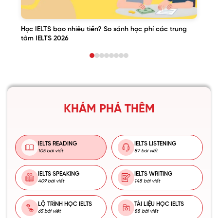
Học IELTS bao nhiêu tiền? So sánh học phí các trung
tâm IELTS 2026
KHÁM PHÁ THÊM
IELTS READING
IELTS LISTENING
105 bài viết
87 bài viết
IELTS SPEAKING
IELTS WRITING
409 bài viết
148 bài viết
LỘ TRÌNH HỌC IELTS
TÀI LIỆU HỌC IELTS
65 bài viết
88 bài viết