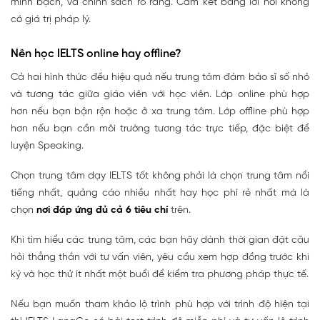
minh bạch, và chính sách rõ ràng. Cam kết bằng lời nói không
có giá trị pháp lý.
Nên học IELTS online hay offline?
Cả hai hình thức đều hiệu quả nếu trung tâm đảm bảo sĩ số nhỏ
và tương tác giữa giáo viên với học viên. Lớp online phù hợp
hơn nếu bạn bận rộn hoặc ở xa trung tâm. Lớp offline phù hợp
hơn nếu bạn cần môi trường tương tác trực tiếp, đặc biệt để
luyện Speaking.
Chọn trung tâm dạy IELTS tốt không phải là chọn trung tâm nổi
tiếng nhất, quảng cáo nhiều nhất hay học phí rẻ nhất mà là
chọn
nơi đáp ứng đủ cả 6 tiêu chí
trên.
Khi tìm hiểu các trung tâm, các bạn hãy dành thời gian đặt câu
hỏi thẳng thắn với tư vấn viên, yêu cầu xem hợp đồng trước khi
ký và học thử ít nhất một buổi để kiểm tra phương pháp thực tế.
Nếu bạn muốn tham khảo lộ trình phù hợp với trình độ hiện tại