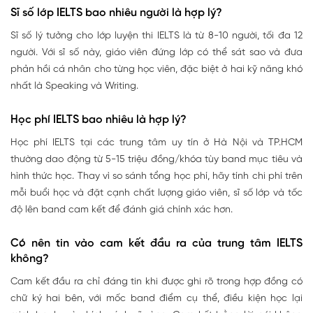
Sĩ số lớp IELTS bao nhiêu người là hợp lý?
Sĩ số lý tưởng cho lớp luyện thi IELTS là từ 8-10 người, tối đa 12
người. Với sĩ số này, giáo viên đứng lớp có thể sát sao và đưa
phản hồi cá nhân cho từng học viên, đặc biệt ở hai kỹ năng khó
nhất là Speaking và Writing.
Học phí IELTS bao nhiêu là hợp lý?
Học phí IELTS tại các trung tâm uy tín ở Hà Nội và TP.HCM
thường dao động từ 5-15 triệu đồng/khóa tùy band mục tiêu và
hình thức học. Thay vì so sánh tổng học phí, hãy tính chi phí trên
mỗi buổi học và đặt cạnh chất lượng giáo viên, sĩ số lớp và tốc
độ lên band cam kết để đánh giá chính xác hơn.
Có nên tin vào cam kết đầu ra của trung tâm IELTS
không?
Cam kết đầu ra chỉ đáng tin khi được ghi rõ trong hợp đồng có
chữ ký hai bên, với mốc band điểm cụ thể, điều kiện học lại