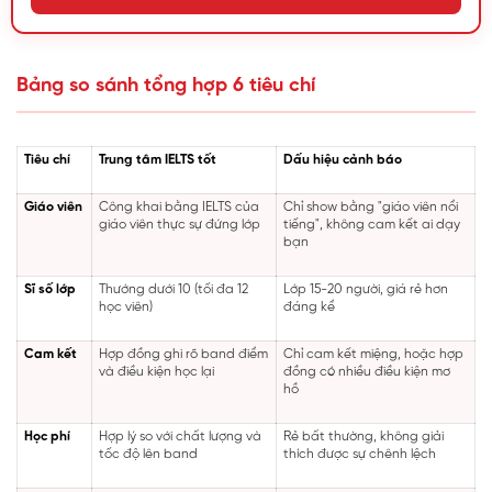
Bảng so sánh tổng hợp 6 tiêu chí
Tiêu chí
Trung tâm IELTS tốt
Dấu hiệu cảnh báo
Giáo viên
Công khai bằng IELTS của
Chỉ show bằng "giáo viên nổi
giáo viên thực sự đứng lớp
tiếng", không cam kết ai dạy
bạn
Sĩ số lớp
Thướng dưới 10 (tối đa 12
Lớp 15-20 người, giá rẻ hơn
học viên)
đáng kể
Cam kết
Hợp đồng ghi rõ band điểm
Chỉ cam kết miệng, hoặc hợp
và điều kiện học lại
đồng có nhiều điều kiện mơ
hồ
Học phí
Hợp lý so với chất lượng và
Rẻ bất thường, không giải
tốc độ lên band
thích được sự chênh lệch