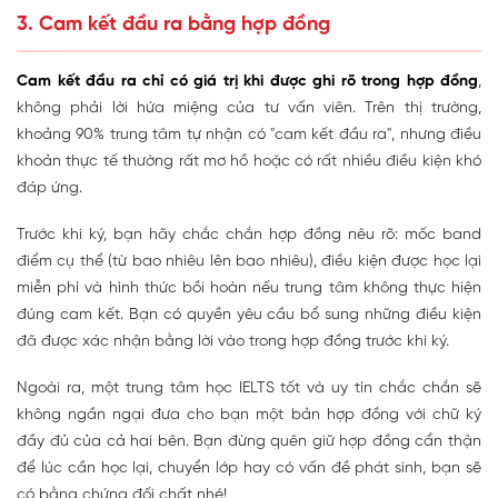
3. Cam kết đầu ra bằng hợp đồng
Cam kết đầu ra chỉ có giá trị khi được ghi rõ trong hợp đồng
,
không phải lời hứa miệng của tư vấn viên. Trên thị trường,
khoảng 90% trung tâm tự nhận có "cam kết đầu ra", nhưng điều
khoản thực tế thường rất mơ hồ hoặc có rất nhiều điều kiện khó
đáp ứng.
Trước khi ký, bạn hãy chắc chắn hợp đồng nêu rõ: mốc band
điểm cụ thể (từ bao nhiêu lên bao nhiêu), điều kiện được học lại
miễn phí và hình thức bồi hoàn nếu trung tâm không thực hiện
đúng cam kết. Bạn có quyền yêu cầu bổ sung những điều kiện
đã được xác nhận bằng lời vào trong hợp đồng trước khi ký.
Ngoài ra, một trung tâm học IELTS tốt và uy tín chắc chắn sẽ
không ngần ngại đưa cho bạn một bản hợp đồng với chữ ký
đầy đủ của cả hai bên. Bạn đừng quên giữ hợp đồng cẩn thận
để lúc cần học lại, chuyển lớp hay có vấn đề phát sinh, bạn sẽ
có bằng chứng đối chất nhé!