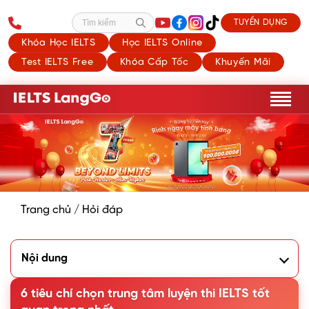
TUYỂN DỤNG
Tìm kiếm
Khóa Học IELTS
Học IELTS Online
Test IELTS Free
Khóa Cấp Tốc
Khuyến Mãi
Trang chủ
/
Hỏi đáp
Nội dung
1. Trình độ giáo viên đứng lớp
2. Sĩ số lớp phù hợp
6 tiêu chí chọn trung tâm luyện thi IELTS tốt
3. Cam kết đầu ra bằng hợp đồng