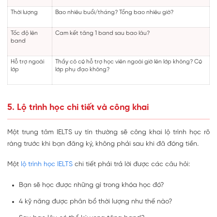
Thời lượng
Bao nhiêu buổi/tháng? Tổng bao nhiêu giờ?
Tốc độ lên
Cam kết tăng 1 band sau bao lâu?
band
Hỗ trợ ngoài
Thầy cô có hỗ trợ học viên ngoài giờ lên lớp không? Có
lớp
lớp phụ đạo không?
5. Lộ trình học chi tiết và công khai
Một trung tâm IELTS uy tín thường sẽ công khai lộ trình học rõ
ràng trước khi bạn đăng ký, không phải sau khi đã đóng tiền.
Một
lộ trình học IELTS
chi tiết phải trả lời được các câu hỏi:
Bạn sẽ học được những gì trong khóa học đó?
4 kỹ năng được phân bổ thời lượng như thế nào?