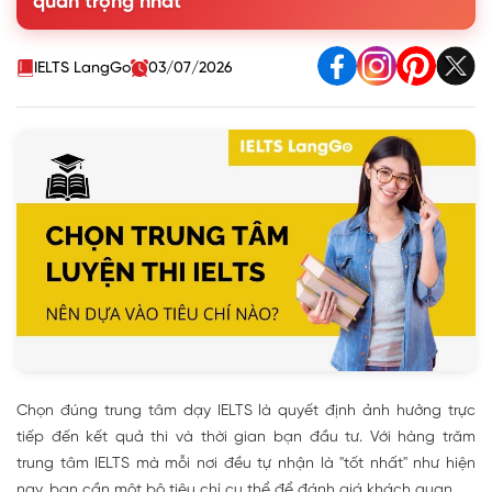
quan trọng nhất
4. Học phí hợp lý
5. Lộ trình học chi tiết và công khai
6. Phương pháp giảng dạy hiệu quả
IELTS LangGo
03/07/2026
Bảng so sánh tổng hợp 6 tiêu chí
Câu hỏi thường gặp khi chọn trung tâm IELTS (FAQ)
Chọn đúng trung tâm dạy IELTS là quyết định ảnh hưởng trực
tiếp đến kết quả thi và thời gian bạn đầu tư. Với hàng trăm
trung tâm IELTS mà mỗi nơi đều tự nhận là "tốt nhất" như hiện
nay, bạn cần một bộ tiêu chí cụ thể để đánh giá khách quan.