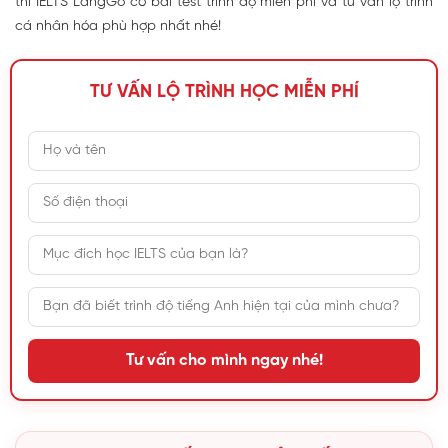
thì IELTS LangGo có bài test trình độ miễn phí và tư vấn lộ trình
cá nhân hóa phù hợp nhất nhé!
TƯ VẤN LỘ TRÌNH HỌC MIỄN PHÍ
Tư vấn cho mình ngay nhé!