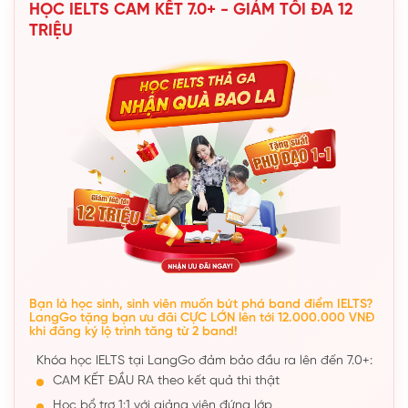
HỌC IELTS CAM KẾT 7.0+ - GIẢM TỐI ĐA 12
TRIỆU
Bạn là học sinh, sinh viên muốn bứt phá band điểm IELTS?
LangGo tặng bạn ưu đãi CỰC LỚN lên tới 12.000.000 VNĐ
khi đăng ký lộ trình tăng từ 2 band!
Khóa học IELTS tại LangGo đảm bảo đầu ra lên đến 7.0+:
CAM KẾT ĐẦU RA theo kết quả thi thật
Học bổ trợ 1:1 với giảng viên đứng lớp