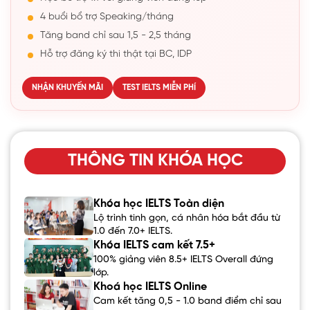
4 buổi bổ trợ Speaking/tháng
Tăng band chỉ sau 1,5 - 2,5 tháng
Hỗ trợ đăng ký thi thật tại BC, IDP
NHẬN KHUYẾN MÃI
TEST IELTS MIỄN PHÍ
THÔNG TIN KHÓA HỌC
Khóa học IELTS Toàn diện
Lộ trình tinh gọn, cá nhân hóa bắt đầu từ
1.0 đến 7.0+ IELTS.
Khóa IELTS cam kết 7.5+
100% giảng viên 8.5+ IELTS Overall đứng
lớp.
Khoá học IELTS Online
Cam kết tăng 0,5 - 1.0 band điểm chỉ sau