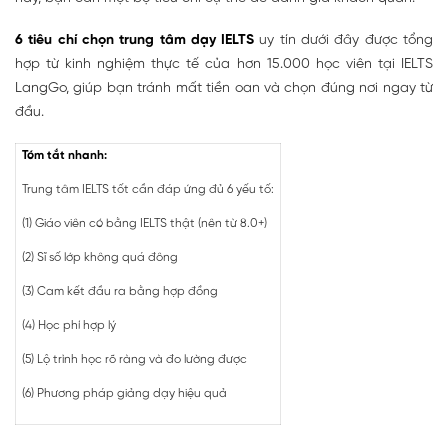
6 tiêu chí chọn trung tâm dạy IELTS
uy tín dưới đây được tổng
hợp từ kinh nghiệm thực tế của hơn 15.000 học viên tại IELTS
LangGo, giúp bạn tránh mất tiền oan và chọn đúng nơi ngay từ
đầu.
Tóm tắt nhanh:
Trung tâm IELTS tốt cần đáp ứng đủ 6 yếu tố:
(1) Giáo viên có bằng IELTS thật (nên từ 8.0+)
(2) Sĩ số lớp không quá đông
(3) Cam kết đầu ra bằng hợp đồng
(4) Học phí hợp lý
(5) Lộ trình học rõ ràng và đo lường được
(6) Phương pháp giảng dạy hiệu quả