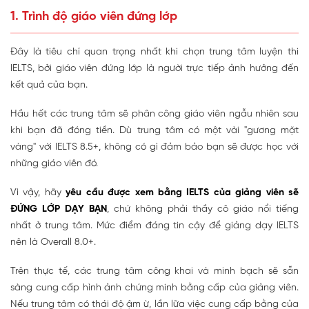
1. Trình độ giáo viên đứng lớp
Đây là tiêu chí quan trọng nhất khi chọn trung tâm luyện thi
IELTS, bởi giáo viên đứng lớp là người trực tiếp ảnh hưởng đến
kết quả của bạn.
Hầu hết các trung tâm sẽ phân công giáo viên ngẫu nhiên sau
khi bạn đã đóng tiền. Dù trung tâm có một vài "gương mặt
vàng" với IELTS 8.5+, không có gì đảm bảo bạn sẽ được học với
những giáo viên đó.
Vì vậy, hãy
yêu cầu được xem bằng IELTS của giảng viên sẽ
ĐỨNG LỚP DẠY BẠN
, chứ không phải thầy cô giáo nổi tiếng
nhất ở trung tâm. Mức điểm đáng tin cậy để giảng dạy IELTS
nên là Overall 8.0+.
Trên thực tế, các trung tâm công khai và minh bạch sẽ sẵn
sàng cung cấp hình ảnh chứng minh bằng cấp của giảng viên.
Nếu trung tâm có thái độ ậm ừ, lần lữa việc cung cấp bằng của