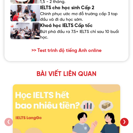
1,5 - 2 tháng.
IELTS cho học sinh Cấp 2
Chinh phục ước mơ đỗ trường cấp 3 top
đầu và đi du học sớm.
Khoá học IELTS Cấp tốc
Bứt phá đầu ra 7.5+ IELTS chỉ sau 10 buổi
học.
>> Test trình độ tiếng Anh online
BÀI VIẾT LIÊN QUAN
❮
❯