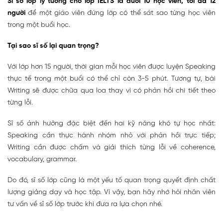
Sĩ số lớp lý tưởng cho lớp IELTS là dưới 10 học viên, tối đa 12
người
để một giáo viên đứng lớp có thể sát sao từng học viên
trong một buổi học.
Tại sao sĩ số lại quan trọng?
Với lớp hơn 15 người, thời gian mỗi học viên được luyện Speaking
thực tế trong một buổi có thể chỉ còn 3-5 phút. Tương tự, bài
Writing sẽ được chữa qua loa thay vì có phản hồi chi tiết theo
từng lỗi.
Sĩ số ảnh hưởng đặc biệt đến hai kỹ năng khó tự học nhất:
Speaking cần thực hành nhóm nhỏ với phản hồi trực tiếp;
Writing cần được chấm và giải thích từng lỗi về coherence,
vocabulary, grammar.
Do đó, sĩ số lớp cũng là một yếu tố quan trọng quyết định chất
lượng giảng dạy và học tập. Vì vậy, bạn hãy nhớ hỏi nhân viên
tư vấn về sĩ số lớp trước khi đưa ra lựa chọn nhé.